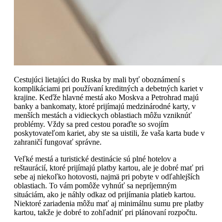
Cestujúci lietajúci do Ruska by mali byť oboznámení s
komplikáciami pri používaní kreditných a debetných kariet v
krajine. Keďže hlavné mestá ako Moskva a Petrohrad majú
banky a bankomaty, ktoré prijímajú medzinárodné karty, v
menších mestách a vidieckych oblastiach môžu vzniknúť
problémy. Vždy sa pred cestou poraďte so svojím
poskytovateľom kariet, aby ste sa uistili, že vaša karta bude v
zahraničí fungovať správne.
Veľké mestá a turistické destinácie sú plné hotelov a
reštaurácií, ktoré prijímajú platby kartou, ale je dobré mať pri
sebe aj niekoľko hotovosti, najmä pri pobyte v odľahlejších
oblastiach. To vám pomôže vyhnúť sa nepríjemným
situáciám, ako je náhly odkaz od prijímania platieb kartou.
Niektoré zariadenia môžu mať aj minimálnu sumu pre platby
kartou, takže je dobré to zohľadniť pri plánovaní rozpočtu.