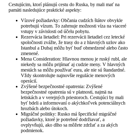
Cestujúcim, ktorí plánujú cestu do Ruska, by mali mať na
pamäti nasledujúce praktické aspekty:
Vízové požiadavky: Občania cudzích štátov obvykle
potrebujú vízum. To zahrnuje možnosti víza na viaceré
vstupy v závislosti od účelu pobytu.
Rezervácia lietadiel: Pri rezervácii lietadiel cez letecké
spoločnosti zvážte, že trasy do a z hlavných uzlov ako
Istanbul a Dubaj môžu byť buď obmedzené alebo často
zmenené.
Mena Consideration: Hlavnou menou je ruský rubl, ale
niekedy sa môžu prijímať aj cudzie meny. V hlavných
mestách sa môžu používať eura, ale nie sú štandardné.
Vždy skontrolujte najnovšie regulácie menových
operácií.
Zvýšené bezpečnostné opatrenia: Zvýšené
bezpečnostné opatrenia sú v platnosti, najmä na
letiskách a v verejných priestoroch. Cestujúci by mali
byť bdeli a informovaní o akýchkoľvek potenciálnych
hrozbách alebo útokoch.
Migráčné politiky: Rusko má špecifické migráčné
požiadavky, ktoré je potrebné dodržiavať, a
ovplyvňujú, ako dlho sa môžete zdržať a za akých
podmienok.