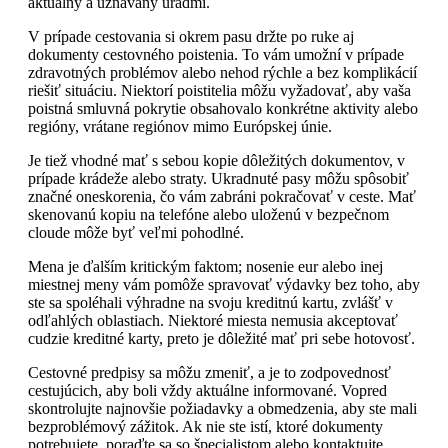
aktuálny a uznávaný úradmi.
V prípade cestovania si okrem pasu držte po ruke aj
dokumenty cestovného poistenia. To vám umožní v prípade
zdravotných problémov alebo nehod rýchle a bez komplikácií
riešiť situáciu. Niektorí poistitelia môžu vyžadovať, aby vaša
poistná smluvná pokrytie obsahovalo konkrétne aktivity alebo
regióny, vrátane regiónov mimo Európskej únie.
Je tiež vhodné mať s sebou kopie dôležitých dokumentov, v
prípade krádeže alebo straty. Ukradnuté pasy môžu spôsobiť
značné oneskorenia, čo vám zabráni pokračovať v ceste. Mať
skenovanú kopiu na telefóne alebo uloženú v bezpečnom
cloude môže byť veľmi pohodlné.
Mena je ďalším kritickým faktom; nosenie eur alebo inej
miestnej meny vám pomôže spravovať výdavky bez toho, aby
ste sa spoléhali výhradne na svoju kreditnú kartu, zvlášť v
odľahlých oblastiach. Niektoré miesta nemusia akceptovať
cudzie kreditné karty, preto je dôležité mať pri sebe hotovosť.
Cestovné predpisy sa môžu zmeniť, a je to zodpovednosť
cestujúcich, aby boli vždy aktuálne informované. Vopred
skontrolujte najnovšie požiadavky a obmedzenia, aby ste mali
bezproblémový zážitok. Ak nie ste istí, ktoré dokumenty
potrebujete, poraďte sa so špecialistom alebo kontaktujte