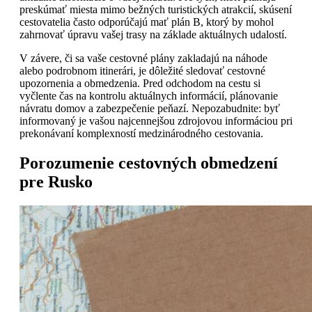
preskúmať miesta mimo bežných turistických atrakcií, skúsení
cestovatelia často odporúčajú mať plán B, ktorý by mohol
zahrnovať úpravu vašej trasy na základe aktuálnych udalostí.
V závere, či sa vaše cestovné plány zakladajú na náhode
alebo podrobnom itinerári, je dôležité sledovať cestovné
upozornenia a obmedzenia. Pred odchodom na cestu si
vyčlente čas na kontrolu aktuálnych informácií, plánovanie
návratu domov a zabezpečenie peňazí. Nepozabudnite: byť
informovaný je vašou najcennejšou zdrojovou informáciou pri
prekonávaní komplexností medzinárodného cestovania.
Porozumenie cestovných obmedzení
pre Rusko