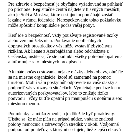
Pre zdravie a bezpečnosť je obyčajne vyžadované sa prihlásiť
po príchode. Registračné centrá nájdete v hlavných mestách,
ako je Soči a Moskva, ktoré cestujúcim pomáhajú zostať
legálne v rámci federácie. Nerespektovanie tohto požiadavku
môže spôsobiť komplikácie počas vašej pobyt.
Keď ide o bezpečnosť, vždy používajte registrované taxíky
alebo verejnú železnicu. Používanie neoficiálnych
dopravných prostriedkov vás môže vystaviť zbytočným
rizikám. Ak lietate z Azerbajdžanu alebo odchádzate z
Čečenska, uistite sa, že ste podnikli všetky potrebné opatrenia
a informujte sa o miestnych predpisoch.
Ak máte počas cestovania nejaké otázky alebo obavy, obráťte
sa na miestne organizácie, ktoré sú zamerané na pomoc
turistom. Mohú vám poskytnúť odpovede na vaše otázky a
podporiť vás v rôznych situáciách. Vymieňajte peniaze len u
autorizovaných poskytovateľov, lebo to znižuje riziko
podvodu - vždy buďte opatrní pri manipulácii s dolármi alebo
miestnou menou.
Podmienky sa môžu zmeniť, a je dôležité byť proaktívny.
Uistite sa, že máte plán na prípad núdze, vrátane znalosti
polohy nemocníc a zdravotných stredísk v okolí. Vzájomná
podpora od priateľov, s ktorými cestujete, tiež zlepší celkovú