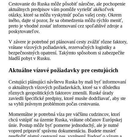
Cestovanie do Ruska môže pôsobiť náročne, ale pochopenie
aktuálnych predpisov vám pomôže vyriešiť akékoľvek
otázky, ktoré sa môžu vyskytnúť počas vašej cesty. Okrem
iného, dajte si pozor, že sa obmedzenia môžu rýchlo meniť,
preto je vhodné zostať informovaní cez spoľahlivé zdroje a
poskytovateľov.
V závere je potrebné pri plánovaní cesty zvážiť rôzne faktory,
vrátane vízových požiadaviek, rezervačných logistiky a
bezpečnostných opatrení. Takýmto spôsobom si zabezpečíte
hladší pobyt v Rusku.
Aktuálne vízové požiadavky pre cestujúcich
Cestujúci plánujúci návštevu Ruska by mali byť informovaní
o aktuálnych vízových požiadavkách, ktoré sa v dôsledku
rôznych geopolitických faktorov zmenili. Ruské úrady
zaviedli špecifické predpisy, ktoré musíte dodržiavať, aby ste
sa vyhli právnym problémom počas cestovania.
Momentálne je potrebná víza pre väčšinu cudzincov, ktorí
chcú vstúpiť na územie Ruska, vrátane občanov Európskej
únie. Postup môže byť pomerne jednoduchý, ale je nutné
vopred pripraviť správnu dokumentáciu. Budete musieť
predložiť platný cestovný pas, vyplnený žiadosť o vízum a