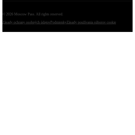
©
2026
Moscow Pass
. All rights reserved.
Zásady ochrany osobných údajov
Podmienky
Zásady používania súborov cookie