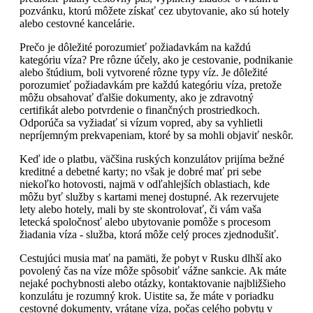
pozvánku, ktorú môžete získať cez ubytovanie, ako sú hotely
alebo cestovné kancelárie.
Prečo je dôležité porozumieť požiadavkám na každú
kategóriu víza? Pre rôzne účely, ako je cestovanie, podnikanie
alebo štúdium, boli vytvorené rôzne typy víz. Je dôležité
porozumieť požiadavkám pre každú kategóriu víza, pretože
môžu obsahovať ďalšie dokumenty, ako je zdravotný
certifikát alebo potvrdenie o finančných prostriedkoch.
Odporúča sa vyžiadať si vízum vopred, aby sa vyhlietli
nepríjemným prekvapeniam, ktoré by sa mohli objaviť neskôr.
Keď ide o platbu, väčšina ruských konzulátov prijíma bežné
kreditné a debetné karty; no však je dobré mať pri sebe
niekoľko hotovosti, najmä v odľahlejších oblastiach, kde
môžu byť služby s kartami menej dostupné. Ak rezervujete
lety alebo hotely, mali by ste skontrolovať, či vám vaša
letecká spoločnosť alebo ubytovanie pomôže s procesom
žiadania víza - služba, ktorá môže celý proces zjednodušiť.
Cestujúci musia mať na pamäti, že pobyt v Rusku dlhší ako
povolený čas na víze môže spôsobiť vážne sankcie. Ak máte
nejaké pochybnosti alebo otázky, kontaktovanie najbližšieho
konzulátu je rozumný krok. Uistite sa, že máte v poriadku
cestovné dokumenty, vrátane víza, počas celého pobytu v