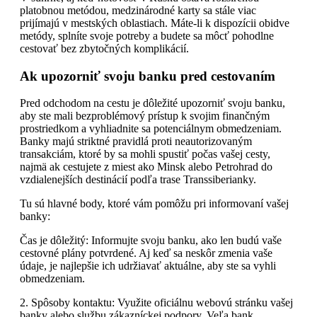
platobnou metódou, medzinárodné karty sa stále viac
prijímajú v mestských oblastiach. Máte-li k dispozícii obidve
metódy, splníte svoje potreby a budete sa môcť pohodlne
cestovať bez zbytočných komplikácií.
Ak upozorniť svoju banku pred cestovaním
Pred odchodom na cestu je dôležité upozorniť svoju banku,
aby ste mali bezproblémový prístup k svojim finančným
prostriedkom a vyhliadnite sa potenciálnym obmedzeniam.
Banky majú striktné pravidlá proti neautorizovaným
transakciám, ktoré by sa mohli spustiť počas vašej cesty,
najmä ak cestujete z miest ako Minsk alebo Petrohrad do
vzdialenejších destinácií podľa trase Transsiberianky.
Tu sú hlavné body, ktoré vám pomôžu pri informovaní vašej
banky:
Čas je dôležitý: Informujte svoju banku, ako len budú vaše
cestovné plány potvrdené. Aj keď sa neskôr zmenia vaše
údaje, je najlepšie ich udržiavať aktuálne, aby ste sa vyhli
obmedzeniam.
2. Spôsoby kontaktu: Využite oficiálnu webovú stránku vašej
banky alebo službu zákazníckej podpory. Veľa bank