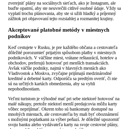
zverejniť plány na sociálnych sieťach, ako je Instagram, ale
buďte opatrní, aby ste neuvrečili citlivé osobné údaje. Vždy sa
vyplatí trochu plánovania, aby ste si užili hladký a príjemný
zážitok pri objavovaní tejto rozsiahlej a rozmanitej krajiny.
Akceptované platobné metódy v miestnych
podnikov
Keď cestujete v Rusku, je pre každého občana a cestovateľa
dôležité porozumieť prijatým spôsobom platby v miestnych
podnikovách. V väčšine miest, vrátane reštaurácií, hotelov a
obchodov, preferujú hotovosť pri menších transakciách.
Avšak väčšie podniky, najmä v hlavných mestách ako
Vladivostok a Moskva, zvyčajne prijímajú medzinárodné
kreditné a debetné karty. Odporúča sa predtým overiť, či nie
sú na určitých kartách obmedzenia, aby sa vyhli
nepohodlnostiam.
Veľmi turistom je výhodné mať pri sebe niektoré hotovosť na
malé nákupy, pretože niektorí menší predajcovia môžu karty
vôbec neprijímať. Okrem toho sú bankomaty dostupné na
mnohých miestach, ale cestovateľia by mali byť oboznámení
s možnými poplatkami za výber peňazí. Je dôležité upozorniť
svoju banku alebo vydávateľa karty na svoje cestovné plány,