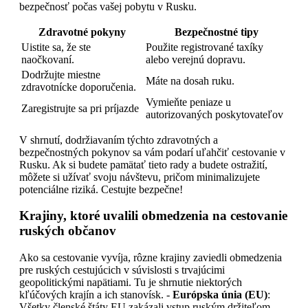
bezpečnosť počas vašej pobytu v Rusku.
Zdravotné pokyny
Bezpečnostné tipy
Uistite sa, že ste
Použite registrované taxíky
naočkovaní.
alebo verejnú dopravu.
Dodržujte miestne
Máte na dosah ruku.
zdravotnícke doporučenia.
Vymieňte peniaze u
Zaregistrujte sa pri príjazde
autorizovaných poskytovateľov
V shrnutí, dodržiavaním týchto zdravotných a
bezpečnostných pokynov sa vám podarí uľahčiť cestovanie v
Rusku. Ak si budete pamätať tieto rady a budete ostražití,
môžete si užívať svoju návštevu, pričom minimalizujete
potenciálne riziká. Cestujte bezpečne!
Krajiny, ktoré uvalili obmedzenia na cestovanie
ruských občanov
Ako sa cestovanie vyvíja, rôzne krajiny zaviedli obmedzenia
pre ruských cestujúcich v súvislosti s trvajúcimi
geopolitickými napätiami. Tu je shrnutie niektorých
kľúčových krajín a ich stanovísk. -
Európska únia (EU)
:
Všetky členské štáty EU zakázali vstup ruským držiteľom