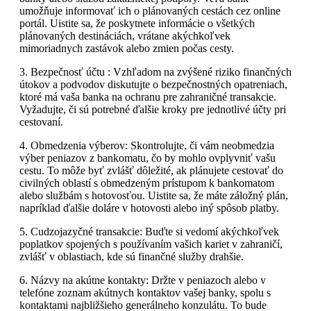
umožňuje informovať ich o plánovaných cestách cez online
portál. Uistite sa, že poskytnete informácie o všetkých
plánovaných destináciách, vrátane akýchkoľvek
mimoriadnych zastávok alebo zmien počas cesty.
3. Bezpečnosť účtu : Vzhľadom na zvýšené riziko finančných
útokov a podvodov diskutujte o bezpečnostných opatreniach,
ktoré má vaša banka na ochranu pre zahraničné transakcie.
Vyžadujte, či sú potrebné ďalšie kroky pre jednotlivé účty pri
cestovaní.
4. Obmedzenia výberov: Skontrolujte, či vám neobmedzia
výber peniazov z bankomatu, čo by mohlo ovplyvniť vašu
cestu. To môže byť zvlášť dôležité, ak plánujete cestovať do
civilných oblastí s obmedzeným prístupom k bankomatom
alebo službám s hotovosťou. Uistite sa, že máte záložný plán,
napríklad ďalšie doláre v hotovosti alebo iný spôsob platby.
5. Cudzojazyčné transakcie: Buďte si vedomí akýchkoľvek
poplatkov spojených s používaním vašich kariet v zahraničí,
zvlášť v oblastiach, kde sú finančné služby drahšie.
6. Názvy na akútne kontakty: Držte v peniazoch alebo v
telefóne zoznam akútnych kontaktov vašej banky, spolu s
kontaktami najbližšieho generálneho konzulátu. To bude