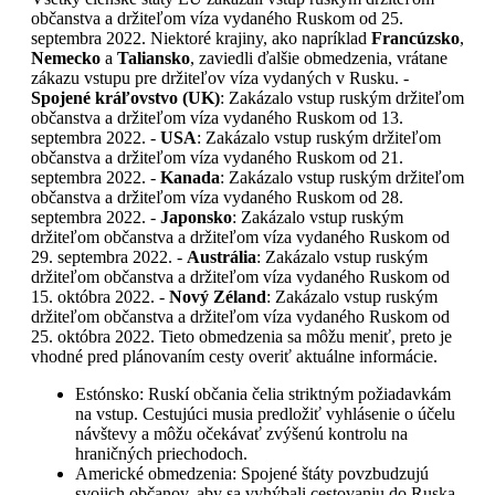
občanstva a držiteľom víza vydaného Ruskom od 25.
septembra 2022. Niektoré krajiny, ako napríklad
Francúzsko
,
Nemecko
a
Taliansko
, zaviedli ďalšie obmedzenia, vrátane
zákazu vstupu pre držiteľov víza vydaných v Rusku. -
Spojené kráľovstvo (UK)
: Zakázalo vstup ruským držiteľom
občanstva a držiteľom víza vydaného Ruskom od 13.
septembra 2022. -
USA
: Zakázalo vstup ruským držiteľom
občanstva a držiteľom víza vydaného Ruskom od 21.
septembra 2022. -
Kanada
: Zakázalo vstup ruským držiteľom
občanstva a držiteľom víza vydaného Ruskom od 28.
septembra 2022. -
Japonsko
: Zakázalo vstup ruským
držiteľom občanstva a držiteľom víza vydaného Ruskom od
29. septembra 2022. -
Austrália
: Zakázalo vstup ruským
držiteľom občanstva a držiteľom víza vydaného Ruskom od
15. októbra 2022. -
Nový Zéland
: Zakázalo vstup ruským
držiteľom občanstva a držiteľom víza vydaného Ruskom od
25. októbra 2022. Tieto obmedzenia sa môžu meniť, preto je
vhodné pred plánovaním cesty overiť aktuálne informácie.
Estónsko: Ruskí občania čelia striktným požiadavkám
na vstup. Cestujúci musia predložiť vyhlásenie o účelu
návštevy a môžu očekávať zvýšenú kontrolu na
hraničných priechodoch.
Americké obmedzenia: Spojené štáty povzbudzujú
svojich občanov, aby sa vyhýbali cestovaniu do Ruska,