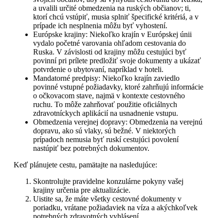
a uvalili určité obmedzenia na ruských občianov; ti,
ktorí chcú vstúpiť, musia splniť špecifické kritériá, a v
prípade ich nesplnenia môžu byť vyhostení.
Európske krajiny: Niekoľko krajín v Európskej únii
vydalo početné varovania ohľadom cestovania do
Ruska. V závislosti od krajiny môžu cestujúci byť
povinní pri prílete predložiť svoje dokumenty a ukázať
potvrdenie o ubytovaní, napríklad v hoteli.
Mandatorné predpisy: Niekoľko krajín zaviedlo
povinné vstupné požiadavky, ktoré zahrňujú informácie
o očkovacom stave, najmä v kontexte cestovného
ruchu. To môže zahrňovať použitie oficiálnych
zdravotníckych aplikácií na usnadnenie vstupu.
Obmedzenia verejnej dopravy: Obmedzenia na verejnú
dopravu, ako sú vlaky, sú bežné. V niektorých
prípadoch nemusia byť ruskí cestujúci povolení
nastúpiť bez potrebných dokumentov.
Keď plánujete cestu, pamätajte na nasledujúce:
Skontrolujte pravidelne konzulárne pokyny vašej
krajiny určenia pre aktualizácie.
Uistite sa, že máte všetky cestovné dokumenty v
poriadku, vrátane požiadaviek na víza a akýchkoľvek
potrebných zdravotných vyhlásení.