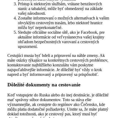
Prístup k niektorým službám, vrátane benzínových
staníc a tabakérií, môže byť obmedzený na základe
vašej národnosti.
Zostaňte informovaní o možných alternatívach k vašim
obvyklým cestovným trasám, lebo niektoré hranice
môžu byť neprekonateľné.
Sledujte oficiálne sociálne sítě, ako je Facebook, pre
aktuálne informácie od veľvyslanectva vašej krajiny
ohľadom bezpečnostných varovaní a cestovných
upozornení.
Cestujúci musia byť bdeli a pripravení na náhle zmeny. Ak
máte otázky týkajúce sa konkrétnych cestovných problémov,
kontaktovanie najbližšieho konzulátu vám poskytne
najspoľahlivejšie informácie. Je dôležité byť vždy o krok
napred a byť informovaný a pripravený sa prispôsobiť.
Dôležité dokumenty na cestovanie
Keď vstupujete do Ruska alebo do inej destinácie, je dôležité
mať správny súbor dokumentov. Toto sa stáva ešte
významnejšie, ak cestujete do regiónov ako Čečensko, kde
môžu platia dodatočné požiadavky. Uistite sa, že máte platný
doklad totožnosti, ako je cestovný pas, ktorý musí byť