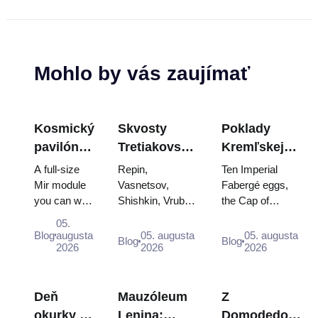
Mohlo by vás zaujímať
Kosmický
Skvosty
Poklady
pavilón
Tretiakovskej
Kremľskej
na
galérie:
zbrojnice:
A full-size
Repin,
Ten Imperial
VDNKh:
Obrazy, ktoré
Fabergého
Mir module
Vasnetsov,
Fabergé eggs,
you can walk
Shishkin, Vrubel,
the Cap of
Najväčšia
stoja za
vajcia, tróny
through, the
Serov and
Monomakh, the
vesmírna
plánovanie
a
05.
Energia–
Surikov — the
double throne of
Blog
augusta
05. augusta
05. augusta
výstava v
korunovačné
Blog
Blog
Buran
2026
works that stop
2026
two boy tsars
2026
Rusku
rúcha
model,
people, where
and the
scorched
they hang, and
coronation dress
descent
why booking
of Catherine...
Deň
Mauzóleum
Z
capsules
the...
okurky v
Lenina:
Domodedova