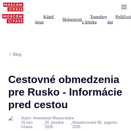
Kúpiť
Transfery
Požičov
Skúsenosti
teraz
z letiska
áut
Blog
Cestovné obmedzenia
pre Rusko - Informácie
pred cestou
Autor: Anastasia Maisuradze
15 min
30. januára
Aktualizované 06. augusta
•
•
čítania
2026
2026