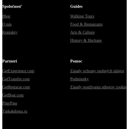
Spoločnosť
Guides
Blog
Walking Tours
O nás
Food & Restaurants
Kontakty
Arts & Culture
History & Heritage
Partneri
Pomoc
GetExperience.com
Zásady ochrany osobných údajov
GetTransfer.com
Podmienky
GetRentacar.com
Zásady používania súborov cookie
GetBoat.com
PiterPass
Tutkakdoma.ru