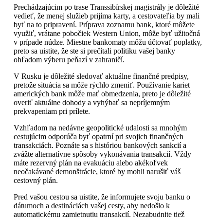
Prechádzajúcim po trase Transsibírskej magistrály je dôležité
vedieť, že menej služieb prijíma karty, a cestovateľia by mali
byť na to pripravení. Príprava zoznamu bank, ktoré môžete
využiť, vrátane pobočiek Western Union, môže byť užitočná
v prípade núdze. Miestne bankomaty môžu účtovať poplatky,
preto sa uistite, že ste si prečítali politiku vašej banky
ohľadom výberu peňazí v zahraničí.
V Rusku je dôležité sledovať aktuálne finančné predpisy,
pretože situácia sa môže rýchlo zmeniť. Používanie kariet
amerických bank môže mať obmedzenia, preto je dôležité
overiť aktuálne dohody a vyhýbať sa nepríjemným
prekvapeniam pri prílete.
Vzhľadom na nedávne geopolitické udalosti sa mnohým
cestujúcim odporúča byť opatrní pri svojich finančných
transakciách. Poznáte sa s históriou bankových sankcií a
zvážte alternatívne spôsoby vykonávania transakcií. Vždy
máte rezervný plán na evakuáciu alebo akékoľvek
neočakávané demonštrácie, ktoré by mohli narušiť váš
cestovný plán.
Pred vašou cestou sa uistite, že informujete svoju banku o
dátumoch a destináciách vašej cesty, aby nedošlo k
automatickému zamietnutiu transakcií. Nezabudnite tiež