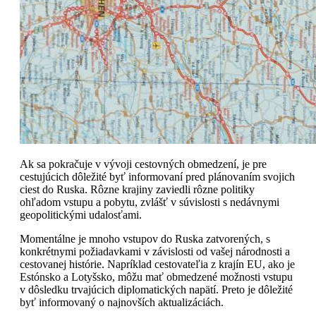
Ak sa pokračuje v vývoji cestovných obmedzení, je pre
cestujúcich dôležité byť informovaní pred plánovaním svojich
ciest do Ruska. Rôzne krajiny zaviedli rôzne politiky
ohľadom vstupu a pobytu, zvlášť v súvislosti s nedávnymi
geopolitickými udalosťami.
Momentálne je mnoho vstupov do Ruska zatvorených, s
konkrétnymi požiadavkami v závislosti od vašej národnosti a
cestovanej histórie. Napríklad cestovateľia z krajín EU, ako je
Estónsko a Lotyšsko, môžu mať obmedzené možnosti vstupu
v dôsledku trvajúcich diplomatických napätí. Preto je dôležité
byť informovaný o najnovších aktualizáciách.