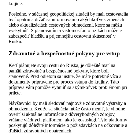
krajine.
Posledne, v súčasnej geopolitickej situácii by mali cestovatelia
byť opatrní a držať sa informovaní o akýchkoľvek zmenách
alebo aktualizáciách cestovných obmedzení, ktoré sa môžu
vyskytnúť. S plánovaním a vedomosťou o rizikách môžete
zabezpečiť hladšiu a príjemnejšiu cestovnú skúsenosť v
Rusku.
Zdravotné a bezpečnostné pokyny pre vstup
Keď plánujete svoju cestu do Ruska, je dôležité mať na
pamäti zdravotné a bezpečnostné pokyny, ktoré boli
stanovené. Pred odletom sa uistite, že máte potrebné víza a
dokumenty pripravené pre proces vstupu do krajiny. Táto
príprava vám pomôže vyhnúť sa akýmkoľvek problémom pri
prílete.
Návštevníci by mali sledovať najnovšie zdravotné výstrahy a
obmedzenia. Keďže sa situácia môže často meniť, je vhodné
overiť si aktuálne informácie z dôveryhodných zdrojov,
vrátane vládnych platforiem, ako je gosuslugi. Tyto platformy
poskytujú dôležité informácie o požiadavkách na očkovanie a
ďalších zdravotných opatreniach.