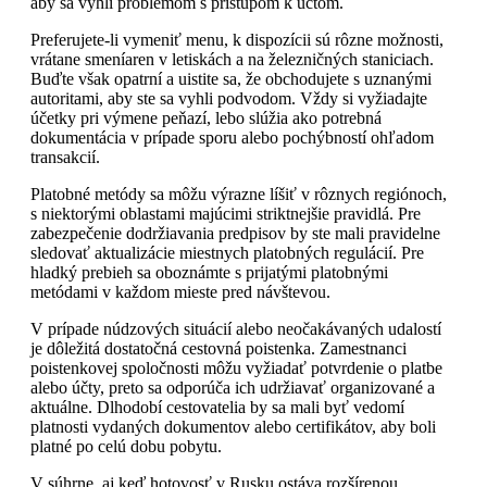
aby sa vyhli problémom s prístupom k účtom.
Preferujete-li vymeniť menu, k dispozícii sú rôzne možnosti,
vrátane smeníaren v letiskách a na železničných staniciach.
Buďte však opatrní a uistite sa, že obchodujete s uznanými
autoritami, aby ste sa vyhli podvodom. Vždy si vyžiadajte
účetky pri výmene peňazí, lebo slúžia ako potrebná
dokumentácia v prípade sporu alebo pochýbností ohľadom
transakcií.
Platobné metódy sa môžu výrazne líšiť v rôznych regiónoch,
s niektorými oblastami majúcimi striktnejšie pravidlá. Pre
zabezpečenie dodržiavania predpisov by ste mali pravidelne
sledovať aktualizácie miestnych platobných regulácií. Pre
hladký prebieh sa oboznámte s prijatými platobnými
metódami v každom mieste pred návštevou.
V prípade núdzových situácií alebo neočakávaných udalostí
je dôležitá dostatočná cestovná poistenka. Zamestnanci
poistenkovej spoločnosti môžu vyžiadať potvrdenie o platbe
alebo účty, preto sa odporúča ich udržiavať organizované a
aktuálne. Dlhodobí cestovatelia by sa mali byť vedomí
platnosti vydaných dokumentov alebo certifikátov, aby boli
platné po celú dobu pobytu.
V súhrne, aj keď hotovosť v Rusku ostáva rozšírenou