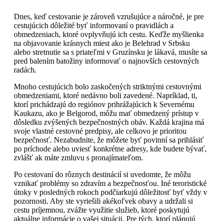
Dnes, keď cestovanie je zároveň vzrušujúce a náročné, je pre
cestujúcich dôležité byť informovaní o pravidlách a
obmedzeniach, ktoré ovplyvňujú ich cestu. Keďže myšlienka
na objavovanie krásnych miest ako je Belehrad v Srbsku
alebo stretnutie sa s priateľmi v Gruzínsku je lákavá, musíte sa
pred balením batožiny informovať o najnovších cestovných
radách.
Mnoho cestujúcich bolo zaskočených striktnými cestovnými
obmedzeniami, ktoré nedávno boli zavedené. Napríklad, ti,
ktorí prichádzajú do regiónov prihrážajúcich k Severnému
Kaukazu, ako je Belgorod, môžu mať obmedzený prístup v
dôsledku zvýšených bezpečnostných obáv. Každá krajina má
svoje vlastné cestovné predpisy, ale celkovo je prioritou
bezpečnosť. Nezabudnite, že môžete byť povinní sa prihlásiť
po príchode alebo uviesť konkrétne adresy, kde budete bývať,
zvlášť ak máte zmluvu s pronajímateľom.
Po cestovaní do rôznych destinácií si uvedomte, že môžu
vznikať problémy so zdravím a bezpečnosťou. Iné teroristické
útoky v posledných rokoch podčiarkujú dôležitosť byť vždy v
pozornosti. Aby ste vyriešili akékoľvek obavy a udržali si
cestu príjemnou, zvážte využitie služieb, ktoré poskytujú
aktuálne informácie o vašej situácii. Pre tých, ktorí plánujú