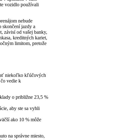
te vozidlo používali
š prenájom nebude
o skončení jazdy a
, závisí od vašej banky,
kasa, kreditných kariet,
točným limitom, pretože
vať niekoľko kľúčových
 čo vedie k
áklady o približne 23,5 %
ie, aby ste sa vyhli
l väčší ako 10 % môže
auto na správne miesto,