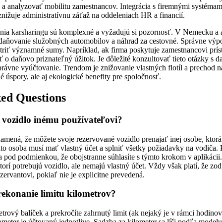
y a analyzovať mobilitu zamestnancov. Integrácia s firemnými systéma
nižuje administratívnu záťaž na oddeleniach HR a financií.
ia karsharingu sú komplexné a vyžadujú si pozornosť. V Nemecku a a
 zdaňovanie služobných automobilov a náhrad za cestovné. Správne výp
riť významné sumy. Napríklad, ak firma poskytuje zamestnancovi prís
ť o daňovo priznateľný úžitok. Je dôležité konzultovať tieto otázky s
právne vyúčtovanie. Trendom je znižovanie vlastných flotíl a prechod 
né úspory, ale aj ekologické benefity pre spoločnosť.
ed Questions
 vozidlo inému používateľovi?
amená, že môžete svoje rezervované vozidlo prenajať inej osobe, ktorá
to osoba musí mať vlastný účet a splniť všetky požiadavky na vodiča.
 a pod podmienkou, že obojstranne súhlasíte s týmto krokom v aplikácii.
ktorí potrebujú vozidlo, ale nemajú vlastný účet. Vždy však platí, že z
ervantovi, pokiaľ nie je explicitne prevedená.
rekonanie limitu kilometrov?
etrový balíček a prekročíte zahrnutý limit (ak nejaký je v rámci hodin
lometer je účtovaný jednotlive. Sadzba za kilometer sa líši podľa model