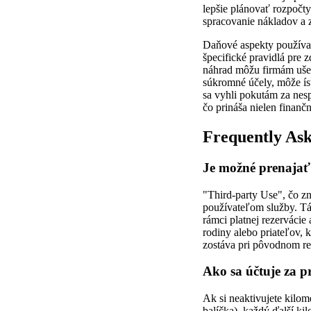
lepšie plánovať rozpočt
spracovanie nákladov a z
Daňové aspekty používan
špecifické pravidlá pre
náhrad môžu firmám ušet
súkromné účely, môže ís
sa vyhli pokutám za nes
čo prináša nielen finanč
Frequently Ask
Je možné prenajať
"Third-party Use", čo zn
používateľom služby. Tá
rámci platnej rezervácie
rodiny alebo priateľov, 
zostáva pri pôvodnom rez
Ako sa účtuje za p
Ak si neaktivujete kilom
balíčka), každý ďalší ki