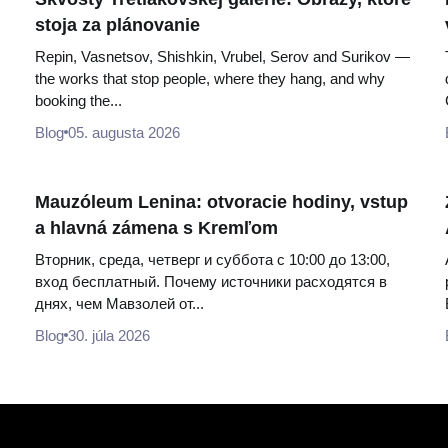
stoja za plánovanie
Repin, Vasnetsov, Shishkin, Vrubel, Serov and Surikov —
the works that stop people, where they hang, and why
booking the...
Blog
05. augusta 2026
Mauzóleum Lenina: otvoracie hodiny, vstup
a hlavná zámena s Kremľom
Вторник, среда, четверг и суббота с 10:00 до 13:00,
вход бесплатный. Почему источники расходятся в
днях, чем Мавзолей от...
Blog
30. júla 2026