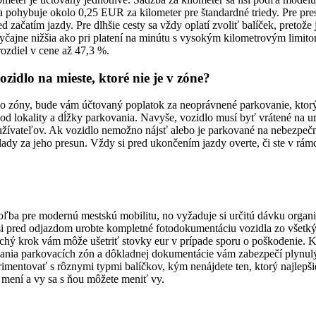
 pohybuje okolo 0,25 EUR za kilometer pre štandardné triedy. Pre pre
ed začatím jazdy. Pre dlhšie cesty sa vždy oplatí zvoliť balíček, pretož
vyčajne nižšia ako pri platení na minútu s vysokým kilometrovým limito
ozdiel v cene až 47,3 %.
idlo na mieste, ktoré nie je v zóne?
o zóny, bude vám účtovaný poplatok za neoprávnené parkovanie, ktor
 od lokality a dĺžky parkovania. Navyše, vozidlo musí byť vrátené na u
užívateľov. Ak vozidlo nemožno nájsť alebo je parkované na nebezpe
ady za jeho presun. Vždy si pred ukončením jazdy overte, či ste v rám
oľba pre modernú mestskú mobilitu, no vyžaduje si určitú dávku organi
si pred odjazdom urobte kompletné fotodokumentáciu vozidla zo všetkýc
uchý krok vám môže ušetriť stovky eur v prípade sporu o poškodenie.
vania parkovacích zón a dôkladnej dokumentácie vám zabezpečí plynul
erimentovať s rôznymi typmi balíčkov, kým nenájdete ten, ktorý najlep
 mení a vy sa s ňou môžete meniť vy.