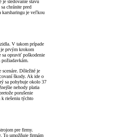
 je sledovanie stavu
 sa chránite pred
a karsharingu je veľkou
ozidla. V takom prípade
e je prvým krokom
e sa opraviť poškodenie
ým požiadavkám.
 scenáre. Dôležité je
covaní škody. Ak ide o
rý sa pohybuje okolo 37
nejšie nehody platia
pretože porušenie
 k riešeniu týchto
trojom pre firmy.
by. To umožňuje firmám