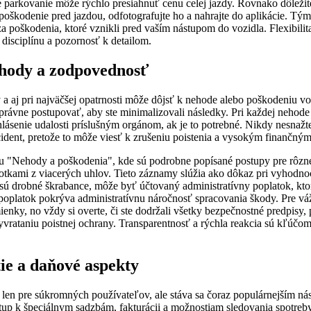
 parkovanie môže rýchlo presiahnuť cenu celej jazdy. Rovnako dôležité
i poškodenie pred jazdou, odfotografujte ho a nahrajte do aplikácie. Tým
 poškodenia, ktoré vznikli pred vaším nástupom do vozidla. Flexibilit
disciplínu a pozornosť k detailom.
ehody a zodpovednosť
 a aj pri najväčšej opatrnosti môže dôjsť k nehode alebo poškodeniu v
správne postupovať, aby ste minimalizovali následky. Pri každej nehod
lásenie udalosti príslušným orgánom, ak je to potrebné. Nikdy nesnažt
cident, pretože to môže viesť k zrušeniu poistenia a vysokým finančn
ciu "Nehody a poškodenia", kde sú podrobne popísané postupy pre rôzne
tkami z viacerých uhlov. Tieto záznamy slúžia ako dôkaz pri vyhodno
sú drobné škrabance, môže byť účtovaný administratívny poplatok, kto
poplatok pokrýva administratívnu náročnosť spracovania škody. Pre váž
enky, no vždy si overte, či ste dodržali všetky bezpečnostné predpisy, 
yvrataniu poistnej ochrany. Transparentnosť a rýchla reakcia sú kľúčom
ie a daňové aspekty
 len pre súkromných používateľov, ale stáva sa čoraz populárnejším nás
ístup k špeciálnym sadzbám, fakturácii a možnostiam sledovania spotre