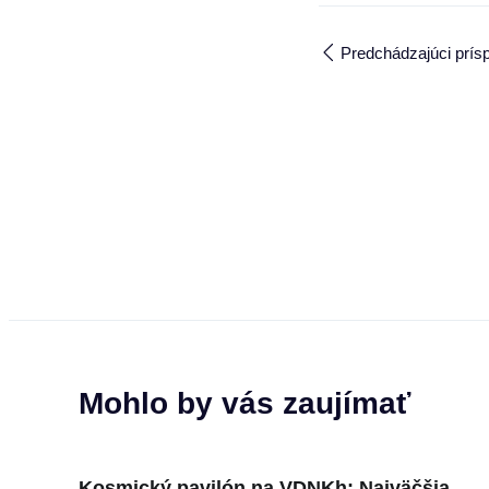
Predchádzajúci prís
Mohlo by vás zaujímať
Kosmický pavilón na VDNKh: Najväčšia