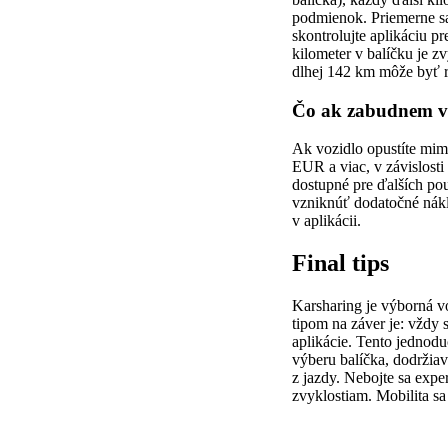
podmienok. Priemerne sa
skontrolujte aplikáciu pr
kilometer v balíčku je z
dlhej 142 km môže byť r
Čo ak zabudnem voz
Ak vozidlo opustíte mim
EUR a viac, v závislosti
dostupné pre ďalších po
vzniknúť dodatočné nákl
v aplikácii.
Final tips
Karsharing je výborná v
tipom na záver je: vždy 
aplikácie. Tento jednod
výberu balíčka, dodržia
z jazdy. Nebojte sa exp
zvyklostiam. Mobilita sa