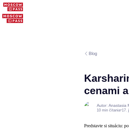
Blog
Karshari
cenami a
Autor: Anastasia
•
10 min čítania
17. 
Predstavte si situáciu: p