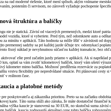
za na rad moderné riešenie, ktoré mení spôsob, akým vnímame mestskú
kovaním, poistením či servisom, no zároveň vyžaduje pochopenie špecifi
nová štruktúra a balíčky
ngu nie je statická. Závisí od viacerých premenných, medzi ktoré patria 
del vozidla, ktoré si vyberiete. Pred tým, než odomknete auto a odštar
u za minútu v aplikácii. Táto hodnota sa môže líšiť v závislosti od dop
ejto premennej sadzby sa pri každej jazde účtuje tzv. odomykací poplat
ento fixný náklad je nevyhnutnou súčasťou každej transakcie, bez ohľa
 aktivovať ešte pred začatím jazdy priamo v aplikácii. Ak si napríklad p
0 km, oplatí sa vám zvoliť kilometrový balíček, ktorý vám ušetrí výraz
tlivý kilometer mimo balíčka. Možnosť predĺženia rezervácie za poplat
alšiu vrstvu flexibility pre nepredvídané situácie. Pri plánovaní cesty si
iť v reálnom čase.
aucia a platobné metódy
 pre poskytovateľa aj zákazníka prioritou. Preto sa na začiatku obdob
kovej karte. Táto suma slúži ako záruka, že máte dostatočné finančné kr
málna výška kaucie je stanovená na 30 EUR, no skutočná suma závisí 
ete balíček, kaucia zodpovedá aktuálnej cene tohto balíčka zobrazenému