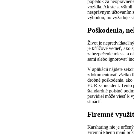
poplatok za neoprávnené
vozidla. Ak ste si všiml
nesprávnym účtovaním za
výhodou, no vyžaduje si 
Poškodenia, n
Život je nepredvídateľný
je kľúčové vedieť, ako 
zabezpečenie miesta a oh
sami alebo ignorovať in
V aplikácii nájdete sek
zdokumentovať všetko fo
drobné poškodenia, ako 
EUR za incident. Tento 
štandardné poistné podmi
pravidiel môže viesť k v
situácií.
Firemné využit
Karsharing nie je určený
Firemní klienti majú pr