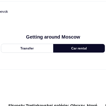
pevok
Getting around Moscow
Transfer
Car rental
Skvosty Tretiakovskej galérie: Obrazy, ktoré