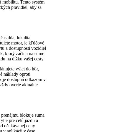
 mobilitu. Tento systém
ckých pravidiel, aby sa
čas dňa, lokalita
tujete motor, je kľúčové
ytu a dostupnosti vozidiel
ok, ktorý začína na sume
du na dĺžku vašej cesty.
lánujete výlet do hôr,
né náklady oproti
ok je dostupná odkazom v
 vždy overte aktuálne
ia prenájmu blokuje suma
ytie pre celú jazdu a
od očakávanej ceny
 v aplikácii v čase