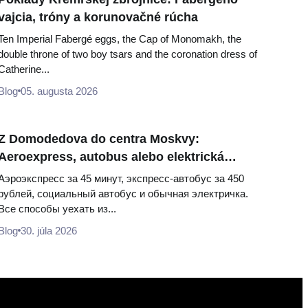
vajcia, tróny a korunovačné rúcha
Ten Imperial Fabergé eggs, the Cap of Monomakh, the
double throne of two boy tsars and the coronation dress of
Catherine...
Blog
05. augusta 2026
Z Domodedova do centra Moskvy:
Aeroexpress, autobus alebo elektrická
železnica
Аэроэкспресс за 45 минут, экспресс-автобус за 450
рублей, социальный автобус и обычная электричка.
Все способы уехать из...
Blog
30. júla 2026