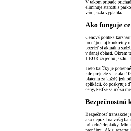
V takom prípade prichád
eliminuje starosti s par
vám jazda vyplatila.
Ako funguje ce
Cenová politika karshari
prenájmu aj konkrétny mo
pozrieť si aktuálnu sadzb
v danej oblasti. Okrem t
1 EUR za jednu jazdu. T
Tieto balíčky je potrebné
kde prejdete viac ako 10
plateniu za každý jedno
aplikácii, čo poskytuje ď
ceny, keďže sa môžu men
Bezpečnostná k
Bezpečnosť transakcie je
ako depozit na vašej ban
prípadné doplatky. Mini
prenájmu. Ak si rezervuj