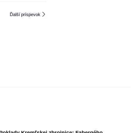
Ďalší príspevok
Poklady Kremľskej zbrojnice: Fabergého