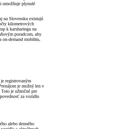
mi umožňuje plynulé
j na Slovensku existujú
očty kilometrových
tup k karsharingu na
 daňovým poradcom, aby
na on-demand mobilitu,
 je registrovaným
 Prenájom je možný len v
 Toto je užitočné pre
odpovednosť za vozidlo
ového alebo denného
u vozidla a aktuálnych