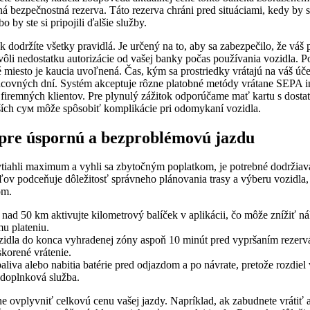
ná bezpečnostná rezerva. Táto rezerva chráni pred situáciami, kedy by s
o by ste si pripojili ďalšie služby.
 ak dodržíte všetky pravidlá. Je určený na to, aby sa zabezpečilo, že vá
li nedostatku autorizácie od vašej banky počas používania vozidla. P
é miesto je kaucia uvoľnená. Čas, kým sa prostriedky vrátajú na váš účet
racovných dní. Systém akceptuje rôzne platobné metódy vrátane SEPA in
 firemných klientov. Pre plynulý zážitok odporúčame mať kartu s dosta
ích сум môže spôsobiť komplikácie pri odomykaní vozidla.
 pre úspornú a bezproblémovú jazdu
ytiahli maximum a vyhli sa zbytočným poplatkom, je potrebné dodržia
ov podceňuje dôležitosť správneho plánovania trasy a výberu vozidla,
om.
h nad 50 km aktivujte kilometrový balíček v aplikácii, čo môže znížiť n
mu plateniu.
ozidla do konca vyhradenej zóny aspoň 10 minút pred vypršaním rezervác
korené vrátenie.
paliva alebo nabitia batérie pred odjazdom a po návrate, pretože rozdie
doplnková služba.
 ovplyvniť celkovú cenu vašej jazdy. Napríklad, ak zabudnete vrátiť 