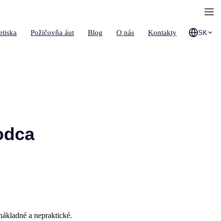
etiska
Požičovňa áut
Blog
O nás
Kontakty
SK
odca
š nákladné a nepraktické.