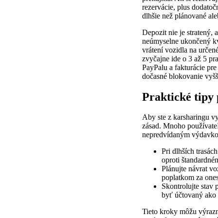
rezervácie, plus dodatoč
dlhšie než plánované aleb
Depozit nie je stratený,
neúmyselne ukončený kvô
vrátení vozidla na určen
zvyčajne ide o 3 až 5 p
PayPalu a fakturácie pre
dočasné blokovanie vyšš
Praktické tipy
Aby ste z karsharingu v
zásad. Mnoho používateľ
nepredvídaným výdavk
Pri dlhších trasác
oproti štandardné
Plánujte návrat v
poplatkom za ones
Skontrolujte stav 
byť účtovaný ako 
Tieto kroky môžu výrazne