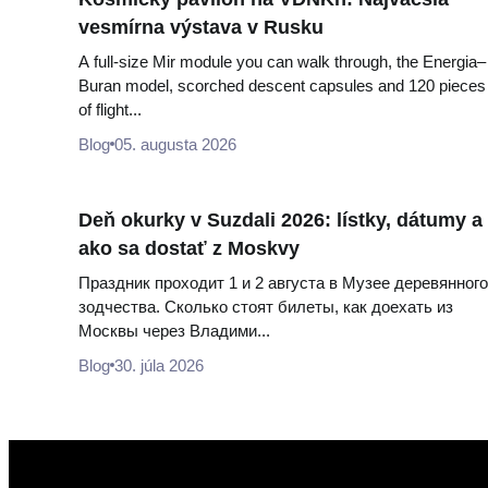
vesmírna výstava v Rusku
A full-size Mir module you can walk through, the Energia–
Buran model, scorched descent capsules and 120 pieces
of flight...
Blog
05. augusta 2026
Deň okurky v Suzdali 2026: lístky, dátumy a
ako sa dostať z Moskvy
Праздник проходит 1 и 2 августа в Музее деревянного
зодчества. Сколько стоят билеты, как доехать из
Москвы через Владими...
Blog
30. júla 2026