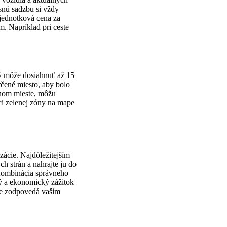
snú sadzbu si vždy
e jednotková cena za
m. Napríklad pri ceste
ý môže dosiahnuť až 15
rčené miesto, aby bolo
čnom mieste, môžu
ci zelenej zóny na mape
zácie. Najdôležitejším
h strán a nahrajte ju do
 Kombinácia správneho
ý a ekonomický zážitok
šie zodpovedá vašim