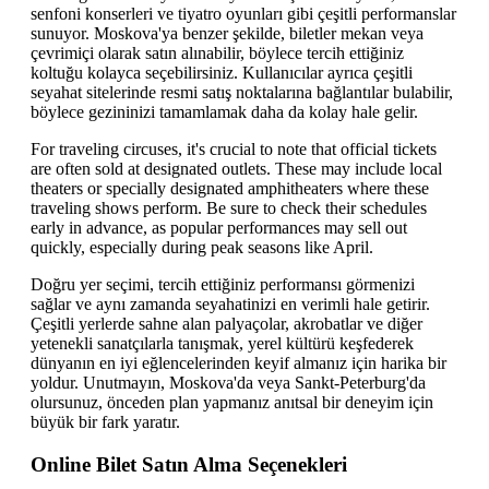
senfoni konserleri ve tiyatro oyunları gibi çeşitli performanslar
sunuyor. Moskova'ya benzer şekilde, biletler mekan veya
çevrimiçi olarak satın alınabilir, böylece tercih ettiğiniz
koltuğu kolayca seçebilirsiniz. Kullanıcılar ayrıca çeşitli
seyahat sitelerinde resmi satış noktalarına bağlantılar bulabilir,
böylece gezininizi tamamlamak daha da kolay hale gelir.
For traveling circuses, it's crucial to note that official tickets
are often sold at designated outlets. These may include local
theaters or specially designated amphitheaters where these
traveling shows perform. Be sure to check their schedules
early in advance, as popular performances may sell out
quickly, especially during peak seasons like April.
Doğru yer seçimi, tercih ettiğiniz performansı görmenizi
sağlar ve aynı zamanda seyahatinizi en verimli hale getirir.
Çeşitli yerlerde sahne alan palyaçolar, akrobatlar ve diğer
yetenekli sanatçılarla tanışmak, yerel kültürü keşfederek
dünyanın en iyi eğlencelerinden keyif almanız için harika bir
yoldur. Unutmayın, Moskova'da veya Sankt-Peterburg'da
olursunuz, önceden plan yapmanız anıtsal bir deneyim için
büyük bir fark yaratır.
Online Bilet Satın Alma Seçenekleri