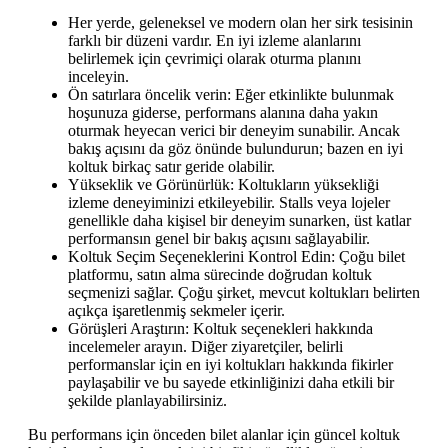
Her yerde, geleneksel ve modern olan her sirk tesisinin
farklı bir düzeni vardır. En iyi izleme alanlarını
belirlemek için çevrimiçi olarak oturma planını
inceleyin.
Ön satırlara öncelik verin: Eğer etkinlikte bulunmak
hoşunuza giderse, performans alanına daha yakın
oturmak heyecan verici bir deneyim sunabilir. Ancak
bakış açısını da göz önünde bulundurun; bazen en iyi
koltuk birkaç satır geride olabilir.
Yükseklik ve Görünürlük: Koltukların yüksekliği
izleme deneyiminizi etkileyebilir. Stalls veya lojeler
genellikle daha kişisel bir deneyim sunarken, üst katlar
performansın genel bir bakış açısını sağlayabilir.
Koltuk Seçim Seçeneklerini Kontrol Edin: Çoğu bilet
platformu, satın alma sürecinde doğrudan koltuk
seçmenizi sağlar. Çoğu şirket, mevcut koltukları belirten
açıkça işaretlenmiş sekmeler içerir.
Görüşleri Araştırın: Koltuk seçenekleri hakkında
incelemeler arayın. Diğer ziyaretçiler, belirli
performanslar için en iyi koltukları hakkında fikirler
paylaşabilir ve bu sayede etkinliğinizi daha etkili bir
şekilde planlayabilirsiniz.
Bu performans için önceden bilet alanlar için güncel koltuk