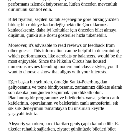
performans izlemek istiyorsanız, lütfen önceden mevcutluk
durumunu kontrol edin.
Bilet fiyatları, seçilen koltuk seçeneğine göre birkaç yüzden
birkaç bin rubleye kadar değişmektedir. Çocuklarınızla
katılacakseniz, daha iyi koltuklar için önceden bilet almayı
düşünün, çünkü aile dostu gösteriler hızla tükenebilir.
Moreover, it's advisable to read reviews or feedback from
other guests. This information can be helpful in determining
which performances, like acrobats or balancers, would be the
most enjoyable. Since the Nikulin Circus has housed
numerous revues blending modern and classic styles, you'll
want to choose a show that aligns with your interests.
Eğer başka bir şehirden, örneğin Sankt-Peterburg'dan
geliyorsanız ve trene bindiyorsanız, zamanınızı dikkate alarak
son dakika paniğinden kaçınmak için dikkatli olun.
Planlanmış bir programınız ve biletleriniz varsa, şehrin canlı
kafelerinin, operalarının ve balelerinin canlı atmosferini, sık
sık sirk deneyimini tamamlayan bu unsurları keyifle
yaşayabilirsiniz.
Alışveriş yaparken, kredi kartları geniş çapta kabul edilir. E-
tiketler rahatlık sağlarken, ziyaret gününüzde biletleri bilet