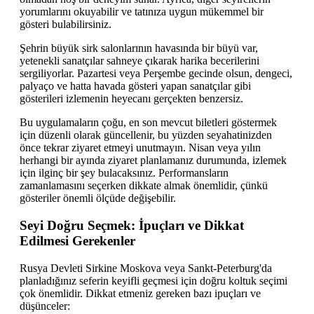
yorumlarını okuyabilir ve tatınıza uygun mükemmel bir
gösteri bulabilirsiniz.
Şehrin büyük sirk salonlarının havasında bir büyü var,
yetenekli sanatçılar sahneye çıkarak harika becerilerini
sergiliyorlar. Pazartesi veya Perşembe gecinde olsun, dengeci,
palyaço ve hatta havada gösteri yapan sanatçılar gibi
gösterileri izlemenin heyecanı gerçekten benzersiz.
Bu uygulamaların çoğu, en son mevcut biletleri göstermek
için düzenli olarak güncellenir, bu yüzden seyahatinizden
önce tekrar ziyaret etmeyi unutmayın. Nisan veya yılın
herhangi bir ayında ziyaret planlamanız durumunda, izlemek
için ilginç bir şey bulacaksınız. Performansların
zamanlamasını seçerken dikkate almak önemlidir, çünkü
gösteriler önemli ölçüde değişebilir.
Seyi Doğru Seçmek: İpuçları ve Dikkat
Edilmesi Gerekenler
Rusya Devleti Sirkine Moskova veya Sankt-Peterburg'da
planladığınız seferin keyifli geçmesi için doğru koltuk seçimi
çok önemlidir. Dikkat etmeniz gereken bazı ipuçları ve
düşünceler: