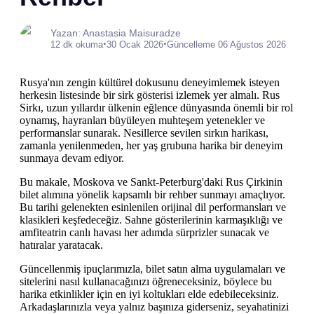
Yazan: Anastasia Maisuradze
•
•
12 dk okuma
30 Ocak 2026
Güncelleme 06 Ağustos 2026
Rusya'nın zengin kültürel dokusunu deneyimlemek isteyen
herkesin listesinde bir sirk gösterisi izlemek yer almalı. Rus
Sirkı, uzun yıllardır ülkenin eğlence dünyasında önemli bir rol
oynamış, hayranları büyüleyen muhteşem yetenekler ve
performanslar sunarak. Nesillerce sevilen sirkın harikası,
zamanla yenilenmeden, her yaş grubuna harika bir deneyim
sunmaya devam ediyor.
Bu makale, Moskova ve Sankt-Peterburg'daki Rus Çirkinin
bilet alımına yönelik kapsamlı bir rehber sunmayı amaçlıyor.
Bu tarihi gelenekten esinlenilen orijinal dil performansları ve
klasikleri keşfedeceğiz. Sahne gösterilerinin karmaşıklığı ve
amfiteatrin canlı havası her adımda sürprizler sunacak ve
hatıralar yaratacak.
Güncellenmiş ipuçlarımızla, bilet satın alma uygulamaları ve
sitelerini nasıl kullanacağınızı öğreneceksiniz, böylece bu
harika etkinlikler için en iyi koltukları elde edebileceksiniz.
Arkadaşlarınızla veya yalnız başınıza giderseniz, seyahatinizi