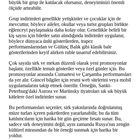
büyük bir grup ile katılacak olursanız, deneyiminizi önemli
ölçüde artırabilir.
Grup indirimleri genellikle yetişkinler ve çocuklar için de
mevcuttur, böylece aileler, okullar veya turist grupları birlikte
eğlenceyi paylaşmakta daha kolay olur. Genellikle belirli bir
kiş sayısı için biletler satın alındığında indirimler uygulanır,
böylece dünyaca ünlü gösterilerden, trapez
performanslarından ve Gülünç Balık gibi klasik bale
gösterilerinden keyif alırken ruble tasarruf edebilirsiniz.
Çok sayıda sirk ve mekan düzenli olarak yeni promosyonlar
başlatır, özellikle temalı gösteriler veya özel günler için. Bu
promosyonlar arasında Cumartesi ve Çarşamba performansları
da yer alır. Güncel bilgiler için resmi web sitelerini veya mobil
uygulamalarını takip etmek önerilir. Örneğin, Sankt-
Peterburg'daki Aurora ve Mariinsky tiyatroları sık sık büyük
kitlelere özel indirimler sunar.
Bu performansları seçenler, sirk yakınlarında doğrulanmış
müze turları içeren paketlerden yararlanabilir, bu da tüm
katılımcıların için harika bir gün geçirme fırsatı sunar. Bu,
sadece sirk deneyimini değil, aynı zamanda Rusya'nın zengin
kültürel mirasından da bir örneği sunmak için harika bir
yoldur.