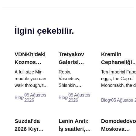
İlgini çekebilir.
VDNKh'deki
Tretyakov
Kremlin
Kozmos
Galerisi
Cephaneliği
Pavyonu:
Başyapıtları:
Hazineleri:
A full-size Mir
Repin,
Ten Imperial Fab
Rusya'nın En
Görülecek
Faberge
module you can
Vasnetsov,
eggs, the Cap of
walk through, the
Shishkin,
Monomakh, the d
Büyük Uzay
Eserler İçin
Yumurtaları,
Energia–Buran
Vrubel, Serov
throne of two boy
Sergisinin
Seyahat
Tahtlar ve Ta
05 Ağustos
05 Ağustos
Blog
Blog
model, scorched
and Surikov —
and the coronatio
2026
2026
Blog
05 Ağustos 
İçinde
Planı
Giyme Kıyafet
descent
the works that
dress of Catherine
Yapmaya
capsules and
stop people,
Değer
120 pieces of
where they
Suzdal'da
Lenin Anıtı:
Domodedovo
flight...
hang, and why
2026 Kıyı
İş saatleri,
Moskova
booking the...