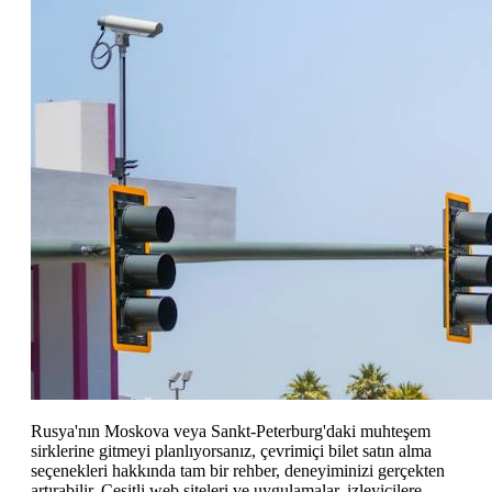
Rusya'nın Moskova veya Sankt-Peterburg'daki muhteşem
sirklerine gitmeyi planlıyorsanız, çevrimiçi bilet satın alma
seçenekleri hakkında tam bir rehber, deneyiminizi gerçekten
artırabilir. Çeşitli web siteleri ve uygulamalar, izleyicilere