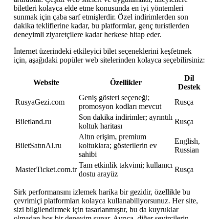
biletleri kolayca elde etme konusunda en iyi yöntemleri
sunmak için çaba sarf etmişlerdir. Özel indirimlerden son
dakika tekliflerine kadar, bu platformlar, genç turistlerden
deneyimli ziyaretçilere kadar herkese hitap eder.
İnternet üzerindeki etkileyici bilet seçeneklerini keşfetmek
için, aşağıdaki popüler web sitelerinden kolayca seçebilirsiniz:
Dil
Website
Özellikler
Destek
Geniş gösteri seçeneği;
RusyaGezi.com
Rusça
promosyon kodları mevcut
Son dakika indirimler; ayrıntılı
Biletland.ru
Rusça
koltuk haritası
Altın erişim, premium
English,
BiletSatınAl.ru
koltuklara; gösterilerin ev
Russian
sahibi
Tam etkinlik takvimi; kullanıcı
MasterTicket.com.tr
Rusça
dostu arayüz
Sirk performansını izlemek harika bir gezidir, özellikle bu
çevrimiçi platformları kolayca kullanabiliyorsunuz. Her site,
sizi bilgilendirmek için tasarlanmıştır, bu da kuyruklar
olmadan hoş bir deneyim sunar. Ayrıca, diğer seyircilerin