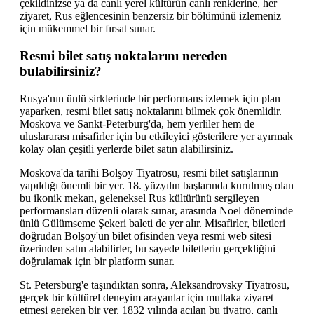
çekildinizse ya da canlı yerel kültürün canlı renklerine, her
ziyaret, Rus eğlencesinin benzersiz bir bölümünü izlemeniz
için mükemmel bir fırsat sunar.
Resmi bilet satış noktalarını nereden
bulabilirsiniz?
Rusya'nın ünlü sirklerinde bir performans izlemek için plan
yaparken, resmi bilet satış noktalarını bilmek çok önemlidir.
Moskova ve Sankt-Peterburg'da, hem yerliler hem de
uluslararası misafirler için bu etkileyici gösterilere yer ayırmak
kolay olan çeşitli yerlerde bilet satın alabilirsiniz.
Moskova'da tarihi Bolşoy Tiyatrosu, resmi bilet satışlarının
yapıldığı önemli bir yer. 18. yüzyılın başlarında kurulmuş olan
bu ikonik mekan, geleneksel Rus kültürünü sergileyen
performansları düzenli olarak sunar, arasında Noel döneminde
ünlü Gülümseme Şekeri baleti de yer alır. Misafirler, biletleri
doğrudan Bolşoy'un bilet ofisinden veya resmi web sitesi
üzerinden satın alabilirler, bu sayede biletlerin gerçekliğini
doğrulamak için bir platform sunar.
St. Petersburg'e taşındıktan sonra, Aleksandrovsky Tiyatrosu,
gerçek bir kültürel deneyim arayanlar için mutlaka ziyaret
etmesi gereken bir yer. 1832 yılında açılan bu tiyatro, canlı