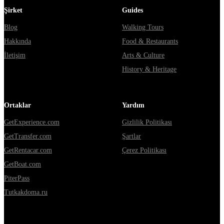
Şirket
Guides
Blog
Walking Tours
Hakkında
Food & Restaurants
İletişim
Arts & Culture
History & Heritage
Ortaklar
Yardım
GetExperience.com
Gizlilik Politikası
GetTransfer.com
Şartlar
GetRentacar.com
Çerez Politikası
GetBoat.com
PiterPass
Tutkakdoma.ru