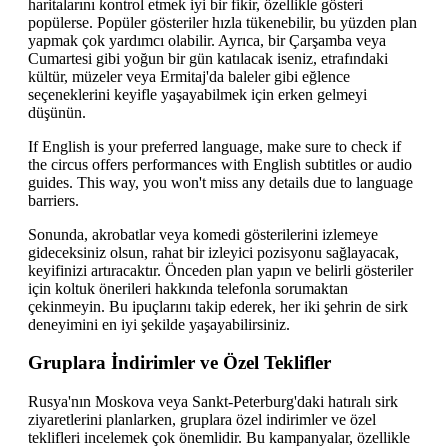
haritalarını kontrol etmek iyi bir fikir, özellikle gösteri
popülerse. Popüler gösteriler hızla tükenebilir, bu yüzden plan
yapmak çok yardımcı olabilir. Ayrıca, bir Çarşamba veya
Cumartesi gibi yoğun bir gün katılacak iseniz, etrafındaki
kültür, müzeler veya Ermitaj'da baleler gibi eğlence
seçeneklerini keyifle yaşayabilmek için erken gelmeyi
düşünün.
If English is your preferred language, make sure to check if
the circus offers performances with English subtitles or audio
guides. This way, you won't miss any details due to language
barriers.
Sonunda, akrobatlar veya komedi gösterilerini izlemeye
gideceksiniz olsun, rahat bir izleyici pozisyonu sağlayacak,
keyifinizi artıracaktır. Önceden plan yapın ve belirli gösteriler
için koltuk önerileri hakkında telefonla sorumaktan
çekinmeyin. Bu ipuçlarını takip ederek, her iki şehrin de sirk
deneyimini en iyi şekilde yaşayabilirsiniz.
Gruplara İndirimler ve Özel Teklifler
Rusya'nın Moskova veya Sankt-Peterburg'daki hatıralı sirk
ziyaretlerini planlarken, gruplara özel indirimler ve özel
teklifleri incelemek çok önemlidir. Bu kampanyalar, özellikle