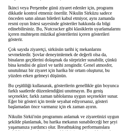
İkinci veya Perşembe günü ziyaret edenler için, programı
dikkatle kontrol etmeniz önerilir. Nikulin Sirküzu sadece
önceden satın alınan biletleri kabul etmiyor, aynı zamanda
resmi oyun listesi sayesinde gösteriler hakkında da bilgi
edinebilirsiniz. Bu, Nutcracker gibi klasiklerin uyarlamalarını
içeren muhteşem müzikal gösterilerini içeren gösterileri
gösterir.
Çok sayıda ziyaretçi, sirküsün tarihi iç mekanlarını
sevmektedir. Şovlar deneyimlemek de değerli olsa da,
binaların geçitlerini dolaşmak da sürprizler sunabilir, çünkü
bina kendisi de güzel ve tarihi zengindir. Genel atmosfer,
unutulmaz bir ziyaret için harika bir ortam oluşturur, bu
yüzden erken gelmeyi düşünün.
Bu çeşitliliği kullanarak, gösterilerin genellikle gün boyunca
farklı saatlerde düzenlendiğini unutmayın. Bu geniş
seçenekler, farklı zaman tablolarına uygun seçenekler sunar.
Eğer bir gösteri için trenle seyahat ediyorsanız, gösteri
başlamadan önce varmanız için ek zaman ayırın.
Nikulin Sirkü'nün programını anlamak ve ziyaretinizi uygun
şekilde planlamak, bu harika mekanın sunabileceği her şeyi
yaşamanıza yardımcı olur. Breathtaking performanslara