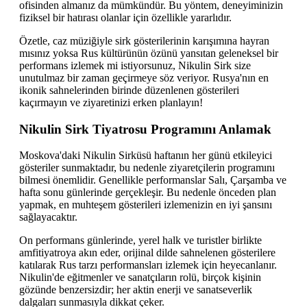
ofisinden almanız da mümkündür. Bu yöntem, deneyiminizin
fiziksel bir hatırası olanlar için özellikle yararlıdır.
Özetle, caz müziğiyle sirk gösterilerinin karışımına hayran
mısınız yoksa Rus kültürünün özünü yansıtan geleneksel bir
performans izlemek mi istiyorsunuz, Nikulin Sirk size
unutulmaz bir zaman geçirmeye söz veriyor. Rusya'nın en
ikonik sahnelerinden birinde düzenlenen gösterileri
kaçırmayın ve ziyaretinizi erken planlayın!
Nikulin Sirk Tiyatrosu Programını Anlamak
Moskova'daki Nikulin Sirküsü haftanın her günü etkileyici
gösteriler sunmaktadır, bu nedenle ziyaretçilerin programını
bilmesi önemlidir. Genellikle performanslar Salı, Çarşamba ve
hafta sonu günlerinde gerçekleşir. Bu nedenle önceden plan
yapmak, en muhteşem gösterileri izlemenizin en iyi şansını
sağlayacaktır.
On performans günlerinde, yerel halk ve turistler birlikte
amfitiyatroya akın eder, orijinal dilde sahnelenen gösterilere
katılarak Rus tarzı performansları izlemek için heyecanlanır.
Nikulin'de eğitmenler ve sanatçıların rolü, birçok kişinin
gözünde benzersizdir; her aktin enerji ve sanatseverlik
dalgaları sunmasıyla dikkat çeker.