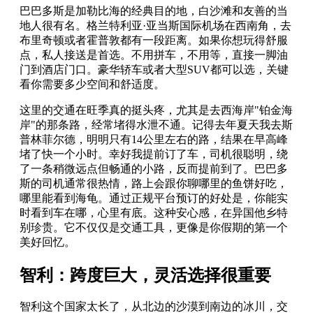
巴巴多斯是加勒比海的经典目的地，白沙滩和友善的当
地人很有名。格兰特利亚·亚当斯国际机场在西南角，去
布里奇顿或者霍普敦都有一段距离。如果你想玩得舒服
点，私人接送是首选。不用拼车，不用等，直接一脚油
门到酒店门口。豪华轿车或者大型SUV都可以选，关键
看你需要多少空间和舒适度。
这里的交通在旺季真的挺头疼，尤其是去西海岸"铂金海
岸"的那条路，经常堵得水泄不通。记得去年夏天我去斯
普林菲尔德，明明只有14公里左右的路，结果在早高峰
堵了快一个小时。幸好我提前订了车，司机很聪明，绕
了一条稍微远点但畅通的小路，反而提前到了。巴巴多
斯的司机通常很热情，路上会跟你聊哪里的鱼饼好吃，
哪里能看到海龟。通过正规平台预订的好处是，你能实
时看到车在哪，心里有底。这种安心感，在异国他乡特
别珍贵。它不仅仅是交通工具，更像是你假期的第一个
美好回忆。
智利：跨度巨大，灵活选择很重要
智利这个国家太长了，从北边的沙漠到南边的冰川，交