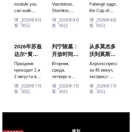
俄罗斯最大
此安排行程
彩蛋、宝座
module you
Vasnetsov,
Fabergé eggs,
can walk
Shishkin,
the Cap of
的太空展览
的画作
与加冕礼服
through, the
Vrubel, Serov
Monomakh,
馆内景
博
2026年8月
博
2026年8月
博
2026年8月
Energia–
and Surikov
the double
客
05日
客
05日
客
05日
Buran model,
— the works
throne of two
scorched
that stop
boy tsars and
descent
people, where
the coronation
2026年苏兹
列宁陵墓：
从多莫杰多
capsules and
they hang,
dress of
达尔“黄瓜
开放时间、
沃到莫斯科
120 pieces of
and why
Catherine...
节”：门
入场和与克
市中心：乘
flight...
booking the...
Праздник
Вторник,
Аэроэкспресс
票、日期及
里姆林宫的
坐空铁、公
проходит 1 и
среда,
за 45 минут,
2 августа в
четверг и
экспресс-
从莫斯科如
主要混淆
交车或电车
Музее
суббота с
автобус за
何前往
博
2026年7月
博
2026年7月
博
2026年7月
деревянного
10:00 до
450 рублей,
客
30日
客
30日
客
30日
зодчества.
13:00, вход
социальный
Сколько
бесплатный.
автобус и
стоят
Почему
обычная
билеты, как
источники
электричка.
доехать из
расходятся в
Все способы
Москвы
днях, чем
уехать из...
规划