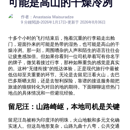
可能是高山的干燥冷冽
作者：Anastasia Maisuradze
9 分鐘閱讀
•
2026年1月17日
•
更新于 2026年8月06日
十多个小时的飞行结束后，拖着沉重的行李箱走出舱
门，迎面扑来的可能是热带的湿热，也可能是高山的干
燥冷冽。那一刻，周围嘈杂的人声和陌生的语言往往会
让疲惫感加倍。但如果你看到一位司机举着写有你名字
的牌子，微笑着接过行李，那种如释重负的感觉是真实
的。这种"无缝衔接"的抵达体验，正是现代旅行中最被
低估却至关重要的环节。无论是去留尼汪看火山，去巴
巴多斯晒太阳，还是去智利探险，靠谱的接送服务能把
旅途的狼狈转化为对目的地的期待。下面聊聊这些热门
地点的具体情况和一些避坑经验。
留尼汪：山路崎岖，本地司机是关键
留尼汪岛被称为印度洋的明珠，火山地貌和多元文化确
实迷人。但这岛地形复杂，山路九曲十八弯，公共交通