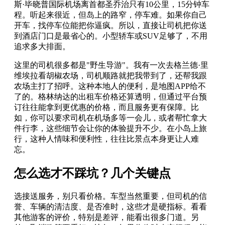
斯·毕晓普国际机场离首都圣乔治只有10公里，15分钟车
程。听起来很近，但岛上的路窄，停车难。如果你自己
开车，找停车位能把你逼疯。所以，直接让司机把你送
到酒店门口是最省心的。小型轿车或SUV足够了，不用
追求多大排面。
这里的司机很多都是"野生导游"。我有一次去格兰德·里
维埃拉看胡椒农场，司机顺路就把我带到了，还帮我跟
农场主打了招呼。这种本地人的便利，是地图APP给不
了的。格林纳达的出租车价格还算透明，但通过平台预
订往往能拿到更优惠的价格，而且服务更有保障。比
如，你可以要求司机在机场多等一会儿，或者帮忙拿大
件行李，这些细节会让你的体验提升不少。在小岛上旅
行，这种人情味和便利性，往往比景点本身更让人难
忘。
怎么选才不踩坑？几个关键点
选接送服务，别只看价格。车型当然重要，但司机的信
誉、车辆的清洁度、是否准时，这些才是硬指标。看看
其他游客的评价，特别是差评，能看出很多门道。另