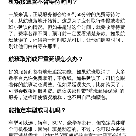
机场接送含不含等待时间？
一般来说，正规服务都会给30到60分钟的免费等待时
间，从航班落地开始算。这是为了应付取行李慢或者航
班小延误的情况。但如果超过这个时间，就要收等待费
了。费率各家不同，预订前一定要看清楚条款。如果航
班延误了，记得第一时间联系司机，让他们调整时间，
别让他们白白等在那里。
航班取消或严重延误怎么办？
好的服务商都有航班追踪功能。如果航班取消了，大多
数平台允许免费取消，不收钱。如果延误了，司机会跟
着你的航班动态调整。但如果延误太久，比如跨天了，
可能会收夜间服务费。建议买那种带"航班延误保障"的
服务，这样即使情况糟糕，也不用自己掏腰包。
能指定车型或司机吗？
车型可以选，轿车、SUV、豪华车都行。但指定具体哪
个司机很难，因为排班是动态的。不过，你可以在备注
里写清楚需求，比如"希望司机经验丰富"或"需要会说英