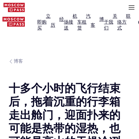
立
机
汽
关
联
经
博
即购
场接
车租
于我
络方
历
客
买
送
赁
们
式
博客
十多个小时的飞行结束
后，拖着沉重的行李箱
走出舱门，迎面扑来的
可能是热带的湿热，也