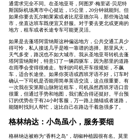
通需求完全不同。在圣地亚哥，阿图罗·梅里诺·贝尼特
斯国际机场离市中心挺近，15公里，20分钟就能到。但
如果你要去瓦尔帕莱索或者比尼亚德尔马，那些海边城
市，坐直达班车既便宜又舒服。对于要去更北或更南的
地方，租车或者长途专车可能更灵活。
如果是去蓬塔阿雷纳斯这种偏远地方，公共交通工具少
得可怜，私人接送几乎是唯一靠谱的选择。那里风大，
天气多变，路况也不如大城市。我从圣地亚哥转机去蓬
塔阿雷纳斯时，特意订了一辆四驱车，因为那里的道路
在雨季会变得很难走。智利的司机开车很规矩，不飙
车，适合长途坐。如果你英语或西班牙语不好，订车时
确认一下司机是否能用简单英语交流，这点很重要。有
一次我在安第斯山脉附近租车，司机虽然西班牙语口音
很重，但通过手势和地图，我们配合得还挺好。平台预
订的优势在于有24小时客服，万一路上抛锚或者迷路，
能随时找到人帮忙，这比自己在路边干着急强多了。
格林纳达：小岛虽小，服务要细
格林纳达被称为"香料之岛"，胡椒种植园很有名。莫里