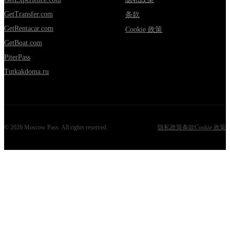
GetTransfer.com
条款
GetRentacar.com
Cookie 政策
GetBoat.com
PiterPass
Tutkakdoma.ru
©
2026
Moscow Pass
. All rights reserved.
隐私政策
条款
Cookie 政策