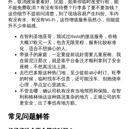
外，取消政策要看好。比如，如果你临时改变行程，能
不能免费取消？有没有等待费？行李多了要不要加钱？
这些细节不提前问清楚，到了现场容易产生纠纷。车内
有没有水、有没有Wi-Fi，这些增值服务虽然小，但能提
升不少幸福感。
在智利圣地亚哥，我试过Hertz的接送服务，价格
大概37欧元一天，包含无限里程，服务比较标准
化，适合不想操心的人。
带孩子的家庭，一定要提前说好需要儿童座椅。我
在留尼汪那次，就是靠平台备注才顺利拿到了安全
座椅，不然真没法上路。
去巴巴多斯这种热门地，至少提前48小时订。旺季
的时候，临时找车不仅贵，还可能没车。别抱侥幸
心理，早点定心里踏实。
不管去哪，确认司机有没有当地驾照和保险。在智
利和格林纳达这种路况复杂的地方，正规公司的车
更安全，出了事也有地方赔。
常见问题解答