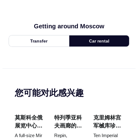
Getting around Moscow
Transfer
Car rental
您可能对此感兴趣
莫斯科全俄
特列季亚科
克里姆林宫
展览中心
夫画廊的杰
军械库珍
“宇宙馆”：
作：值得为
宝：法贝热
A full-size Mir
Repin,
Ten Imperial