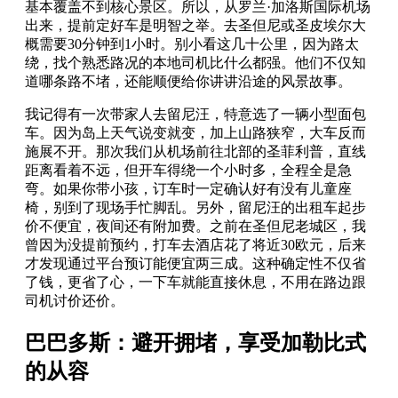
基本覆盖不到核心景区。所以，从罗兰·加洛斯国际机场
出来，提前定好车是明智之举。去圣但尼或圣皮埃尔大
概需要30分钟到1小时。别小看这几十公里，因为路太
绕，找个熟悉路况的本地司机比什么都强。他们不仅知
道哪条路不堵，还能顺便给你讲讲沿途的风景故事。
我记得有一次带家人去留尼汪，特意选了一辆小型面包
车。因为岛上天气说变就变，加上山路狭窄，大车反而
施展不开。那次我们从机场前往北部的圣菲利普，直线
距离看着不远，但开车得绕一个小时多，全程全是急
弯。如果你带小孩，订车时一定确认好有没有儿童座
椅，别到了现场手忙脚乱。另外，留尼汪的出租车起步
价不便宜，夜间还有附加费。之前在圣但尼老城区，我
曾因为没提前预约，打车去酒店花了将近30欧元，后来
才发现通过平台预订能便宜两三成。这种确定性不仅省
了钱，更省了心，一下车就能直接休息，不用在路边跟
司机讨价还价。
巴巴多斯：避开拥堵，享受加勒比式
的从容