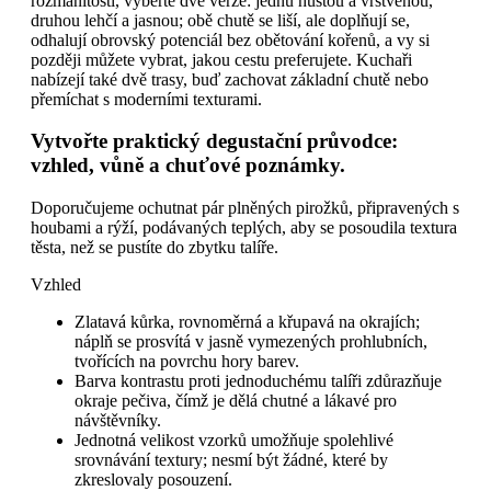
rozmanitosti, vyberte dvě verze: jednu hustou a vrstvenou,
druhou lehčí a jasnou; obě chutě se liší, ale doplňují se,
odhalují obrovský potenciál bez obětování kořenů, a vy si
později můžete vybrat, jakou cestu preferujete. Kuchaři
nabízejí také dvě trasy, buď zachovat základní chutě nebo
přemíchat s moderními texturami.
Vytvořte praktický degustační průvodce:
vzhled, vůně a chuťové poznámky.
Doporučujeme ochutnat pár plněných pirožků, připravených s
houbami a rýží, podávaných teplých, aby se posoudila textura
těsta, než se pustíte do zbytku talíře.
Vzhled
Zlatavá kůrka, rovnoměrná a křupavá na okrajích;
náplň se prosvítá v jasně vymezených prohlubních,
tvořících na povrchu hory barev.
Barva kontrastu proti jednoduchému talíři zdůrazňuje
okraje pečiva, čímž je dělá chutné a lákavé pro
návštěvníky.
Jednotná velikost vzorků umožňuje spolehlivé
srovnávání textury; nesmí být žádné, které by
zkreslovaly posouzení.