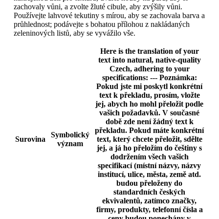
zachovaly vůni, a zvolte žluté cibule, aby zvýšily vůni.
Používejte lahvové tekutiny s mírou, aby se zachovala barva a
průhlednost; podávejte s bohatou přílohou z nakládaných
zeleninových listů, aby se vyvážilo vše.
Here is the translation of your
text into natural, native-quality
Czech, adhering to your
specifications: ---
Poznámka:
Pokud jste mi poskytl konkrétní
text k překladu, prosím, vložte
jej, abych ho mohl přeložit podle
vašich požadavků. V současné
době zde není žádný text k
překladu. Pokud máte konkrétní
Symbolický
Surovina
text, který chcete přeložit, sdělte
význam
jej, a já ho přeložím do češtiny s
dodržením všech vašich
specifikací (místní názvy, názvy
institucí, ulice, města, země atd.
budou přeloženy do
standardních českých
ekvivalentů, zatímco značky,
firmy, produkty, telefonní čísla a
ceny budou ponechány v