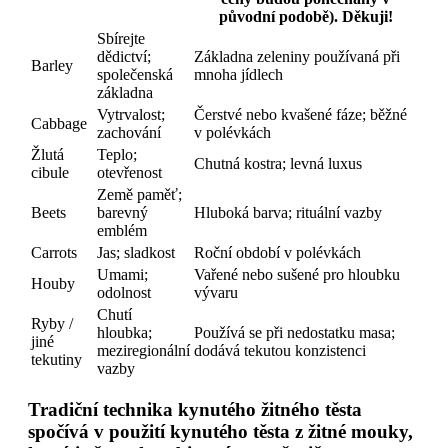
původní podobě). Děkuji!
Sbírejte
dědictví;
Základna zeleniny používaná při
Barley
společenská
mnoha jídlech
základna
Vytrvalost;
Čerstvé nebo kvašené fáze; běžné
Cabbage
zachování
v polévkách
Žlutá
Teplo;
Chutná kostra; levná luxus
cibule
otevřenost
Země paměť;
Beets
barevný
Hluboká barva; rituální vazby
emblém
Carrots
Jas; sladkost
Roční období v polévkách
Umami;
Vařené nebo sušené pro hloubku
Houby
odolnost
vývaru
Chutí
Ryby /
hloubka;
Používá se při nedostatku masa;
jiné
meziregionální
dodává tekutou konzistenci
tekutiny
vazby
Tradiční technika kynutého žitného těsta
spočívá v použití kynutého těsta z žitné mouky,