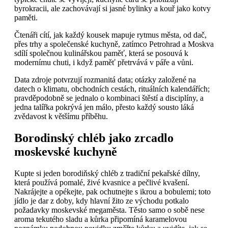
byrokracii, ale zachovávají si jasné bylinky a kouř jako kotvy
paměti.
Čtenáři cítí, jak každý kousek mapuje rytmus města, od dač,
přes trhy a společenské kuchyně, zatímco Petrohrad a Moskva
sdílí společnou kulinářskou paměť, která se posouvá k
modernímu chuti, i když paměť přetrvává v páře a vůni.
Data zdroje potvrzují rozmanitá data; otázky založené na
datech o klimatu, obchodních cestách, rituálních kalendářích;
pravděpodobně se jednalo o kombinaci štěstí a disciplíny, a
jedna talířka pokrývá jen málo, přesto každý sousto láká
zvědavost k většímu příběhu.
Borodinský chléb jako zrcadlo
moskevské kuchyně
Kupte si jeden borodiňský chléb z tradiční pekařské dílny,
která používá pomalé, živé kvasnice a pečlivé kvašení.
Nakrájejte a opékejte, pak ochutnejte s ikrou a bobulemi; toto
jídlo je dar z doby, kdy hlavní žito ze východu potkalo
požadavky moskevské megaměsta. Těsto samo o sobě nese
aroma tekutého sladu a kůrka připomíná karamelovou