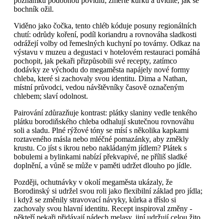
poznámku podobnou povidlu; změřte kůrku a uvidíte, jak se
bochník ožil.
Viděno jako čočka, tento chléb kóduje posuny regionálních
chutí: odrůdy koření, podíl koriandru a rovnováha sladkosti
odrážejí volby od řemeslných kuchyní po továrny. Odkaz na
výstavu v muzeu a degustaci v hotelovém restauraci pomáhá
pochopit, jak pekaři přizpůsobili své recepty, zatímco
dodávky ze východu do megaměsta napájely nové formy
chleba, které si zachovaly svou identitu. Dima a Nathan,
místní průvodci, vedou návštěvníky časově označeným
chlebem; slaví odolnost.
Pairování zdůrazňuje kontrast: plátky slaniny vedle tenkého
plátku borodiňského chleba odhalují skutečnou rovnováhu
soli a sladu. Plné rýžové tóny se mísí s několika kapkami
roztaveného másla nebo mléčné pomazánky, aby změkly
krustu. Co jíst s ikrou nebo nakládaným jídlem? Plátek s
bobulemi a bylinkami nabízí překvapivé, ne příliš sladké
doplnění, a vůně se může v paměti udržet dlouho po jídle.
Později, ochutnávky v okolí megaměsta ukázaly, že
Borodinský si udržel svou roli jako flexibilní základ pro jídla;
i když se změnily stravovací návyky, kůrka a tříslo si
zachovaly svou hlavní identitu. Recept inspiroval změny -
někteří pekaři přidávají nádech melasy, jiní udržují celou žito