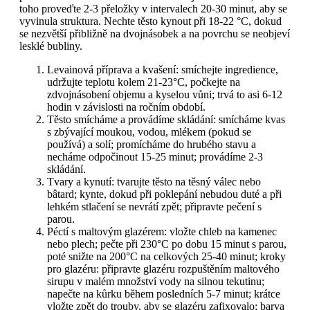
toho proveďte 2-3 přeložky v intervalech 20-30 minut, aby se
vyvinula struktura. Nechte těsto kynout při 18-22 °C, dokud
se nezvětší přibližně na dvojnásobek a na povrchu se neobjeví
lesklé bubliny.
Levainová příprava a kvašení: smíchejte ingredience,
udržujte teplotu kolem 21-23°C, počkejte na
zdvojnásobení objemu a kyselou vůni; trvá to asi 6-12
hodin v závislosti na ročním období.
Těsto smícháme a provádíme skládání: smícháme kvas
s zbývající moukou, vodou, mlékem (pokud se
používá) a solí; promícháme do hrubého stavu a
necháme odpočinout 15-25 minut; provádíme 2-3
skládání.
Tvary a kynutí: tvarujte těsto na těsný válec nebo
bâtard; kynte, dokud při poklepání nebudou duté a při
lehkém stlačení se nevrátí zpět; připravte pečení s
parou.
Péctí s maltovým glazérem: vložte chleb na kamenec
nebo plech; pečte při 230°C po dobu 15 minut s parou,
poté snižte na 200°C na celkových 25-40 minut; kroky
pro glazéru: připravte glazéru rozpuštěním maltového
sirupu v malém množství vody na silnou tekutinu;
napečte na kůrku během posledních 5-7 minut; krátce
vložte zpět do trouby, aby se glazéru zafixovalo; barva