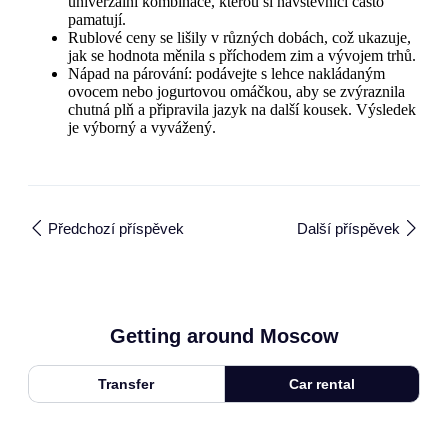
univerzální kombinace, kterou si návštěvníci často
pamatují.
Rublové ceny se lišily v různých dobách, což ukazuje,
jak se hodnota měnila s příchodem zim a vývojem trhů.
Nápad na párování: podávejte s lehce nakládaným
ovocem nebo jogurtovou omáčkou, aby se zvýraznila
chutná plň a připravila jazyk na další kousek. Výsledek
je výborný a vyvážený.
Předchozí příspěvek
Další příspěvek
Getting around Moscow
Transfer
Car rental