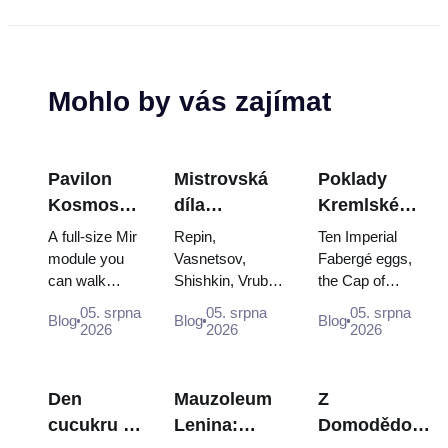
Mohlo by vás zajímat
Pavilon
Mistrovská
Poklady
Kosmos
díla
Kremlské
na VDNCh:
Treťjakovské
zbrojnice:
A full-size Mir
Repin,
Ten Imperial
Uvnitř
galerie:
Fabergého
module you
Vasnetsov,
Fabergé eggs,
can walk
Shishkin, Vrubel,
the Cap of
největší
Obrazy, kvůli
vejce, trůny
through, the
Serov and
Monomakh, the
ruské
kterým se
a
05. srpna
05. srpna
05. srpna
Blog
Blog
Blog
Energia–
Surikov — the
double throne of
2026
2026
2026
vesmírné
vyplatí
korunovační
Buran model,
works that stop
two boy tsars
výstavy
plánovat
róby
scorched
people, where
and the
descent
they hang, and
coronation dress
Den
Mauzoleum
Z
capsules and
why booking
of Catherine...
cucukru v
Lenina:
Domodědova
120 pieces of
the...