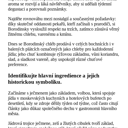
aroma se rozvíjí a láká návštěvníky, aby si udělali týdenní
degustaci a porovnali poznámky.
Najděte rovnováhu mezi nostalgií a současnými požadavky:
díky skutečné oddanosti pekařů, kteří začínali s prarodiči, si
Borodinsky vysloužil respekt na trzích, zatímco zůstává věrný
žitnému chlebu, varenému a kmínu.
Dnes se Borodinský chléb prodává v celých bochnících i v
balených plátcích označených jako chleby pro každodenní
jídla; jeho chuť kombinuje rýžovou základnu, vůni koriandru,
slad, a sladkost vareně, aby uspokojil různé chuťové
preference.
Identifikujte hlavní ingredience a jejich
historickou symboliku.
Začínáme s ječmenem jako základem, volbou, která spojuje
jídla v moskevských kuchyních a hotelových bufetech po
desetiletí, kdy se zdroje dělily týden od týdne, což často citují
články jako důkaz společného dechu v gastronomii hlavního
města.
Jádrová trojice ječmene, zelí a žlutých cibulek tvoří základ,