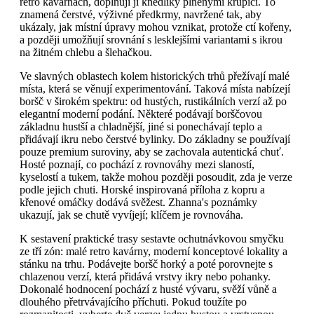
retro kavárnách, doplňují ji knedlíky plněnými krupicí. To
znamená čerstvé, výživné předkrmy, navržené tak, aby
ukázaly, jak místní úpravy mohou vznikat, protože ctí kořeny,
a později umožňují srovnání s lesklejšími variantami s ikrou
na žitném chlebu a šlehačkou.
Ve slavných oblastech kolem historických trhů přežívají malé
místa, která se věnují experimentování. Taková místa nabízejí
boršč v širokém spektru: od hustých, rustikálních verzí až po
elegantní moderní podání. Některé podávají borščovou
základnu hustší a chladnější, jiné si ponechávají teplo a
přidávají ikru nebo čerstvé bylinky. Do základny se používají
pouze premium suroviny, aby se zachovala autentická chuť.
Hosté poznají, co pochází z rovnováhy mezi slaností,
kyselostí a tukem, takže mohou později posoudit, zda je verze
podle jejich chuti. Horské inspirovaná příloha z kopru a
křenové omáčky dodává svěžest. Zhanna's poznámky
ukazují, jak se chutě vyvíjejí; klíčem je rovnováha.
K sestavení praktické trasy sestavte ochutnávkovou smyčku
ze tří zón: malé retro kavárny, moderní konceptové lokality a
stánku na trhu. Podávejte boršč horký a poté porovnejte s
chlazenou verzí, která přidává vrstvy ikry nebo pohanky.
Dokonalé hodnocení pochází z husté vývaru, svěží vůně a
dlouhého přetrvávajícího příchuti. Pokud toužíte po