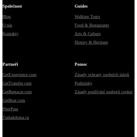
Společnost
Guides
Blog
Walking Tours
O nás
Food & Restaurants
Kontakty
Arts & Culture
History & Heritage
Partneři
Pomoc
GetExperience.com
Zásady ochrany osobních údajů
GetTransfer.com
Podmínky
GetRentacar.com
Zásady používání souborů cookie
GetBoat.com
PiterPass
Tutkakdoma.ru