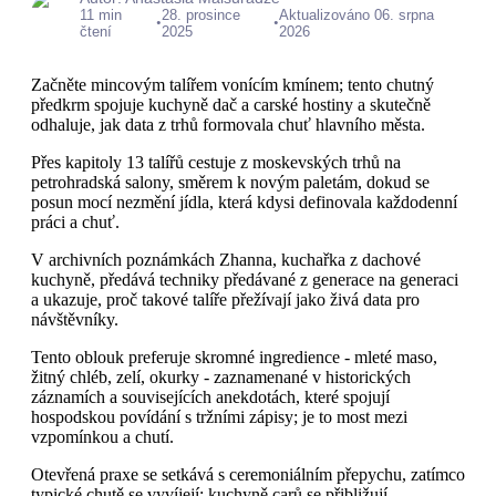
11 min
28. prosince
Aktualizováno 06. srpna
•
•
čtení
2025
2026
Začněte mincovým talířem vonícím kmínem; tento chutný
předkrm spojuje kuchyně dač a carské hostiny a skutečně
odhaluje, jak data z trhů formovala chuť hlavního města.
Přes kapitoly 13 talířů cestuje z moskevských trhů na
petrohradská salony, směrem k novým paletám, dokud se
posun mocí nezmění jídla, která kdysi definovala každodenní
práci a chuť.
V archivních poznámkách Zhanna, kuchařka z dachové
kuchyně, předává techniky předávané z generace na generaci
a ukazuje, proč takové talíře přežívají jako živá data pro
návštěvníky.
Tento oblouk preferuje skromné ingredience - mleté maso,
žitný chléb, zelí, okurky - zaznamenané v historických
záznamích a souvisejících anekdotách, které spojují
hospodskou povídání s tržními zápisy; je to most mezi
vzpomínkou a chutí.
Otevřená praxe se setkává s ceremoniálním přepychu, zatímco
typické chutě se vyvíjejí; kuchyně carů se přibližují