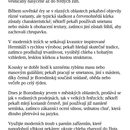
vesničany nasycené až do tvrdých zim.
Během sovětské éry se v různých oblastech pekařství objevily
různé varianty, ale typická sladkost a červenohnědá kůrka
zůstaly charakteristické; někteří pekaři používali smetanu
nebo máslo k obohacení textury, zatímco jiní zůstali štíhlí, aby
zachovali chrupavku.
V moderních trzích se setkávají kvasnice inspirované
Hermitáží s rychlou výrobou; pekaři hledají skutečné tradice,
zatímco prodlužují trvanlivost, vyrábějí chleba s bohatým
vzhledem, lesklou kůrkou a hustou strukturou.
Kousky se dobře hodí k uzenému rybímu masu nebo
masovým gulášům; pekaři pracují se smetanou, jiní s máslem,
díky čemuž je Borodinskij součástí snídaně, oběda nebo
večeře po celý týden.
Dnes je Borodinsky jevem v městských oblastech, prodává se
jak v rodinných prodejnách, tak v velkých řetězcích; někteří
pekaři mlejí koriandr čerstvě, jiní používají již namleté
semínka, zatímco zákazníci ocení silnou, srdnatou chuť, která
dlouho přetrvává na jazyku.
Využijte moderních troub s parním zařízením, které
napodobují vlhkost pekáren; okraje chleba zbarvují do žluta,