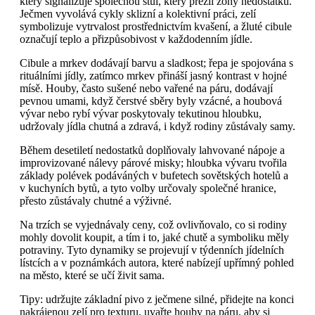
který signalizuje společnou stůl, který přežil zóny nedostatku.
Ječmen vyvolává cykly sklizní a kolektivní práci, zelí
symbolizuje vytrvalost prostřednictvím kvašení, a žluté cibule
označují teplo a přizpůsobivost v každodenním jídle.
Cibule a mrkev dodávají barvu a sladkost; řepa je spojována s
rituálními jídly, zatímco mrkev přináší jasný kontrast v hojné
mísě. Houby, často sušené nebo vařené na páru, dodávají
pevnou umami, když čerstvé sběry byly vzácné, a houbová
vývar nebo rybí vývar poskytovaly tekutinou hloubku,
udržovaly jídla chutná a zdravá, i když rodiny zůstávaly samy.
Během desetiletí nedostatků doplňovaly lahvované nápoje a
improvizované nálevy párové misky; hloubka vývaru tvořila
základy polévek podáváných v bufetech sovětských hotelů a
v kuchyních bytů, a tyto volby určovaly společné hranice,
přesto zůstávaly chutné a výživné.
Na trzích se vyjednávaly ceny, což ovlivňovalo, co si rodiny
mohly dovolit koupit, a tím i to, jaké chutě a symboliku měly
potraviny. Tyto dynamiky se projevují v týdenních jídelních
lístcích a v poznámkách autora, které nabízejí upřímný pohled
na město, které se učí živit sama.
Tipy: udržujte základní pivo z ječmene silné, přidejte na konci
nakrájenou zelí pro texturu, uvařte houby na páru, aby si