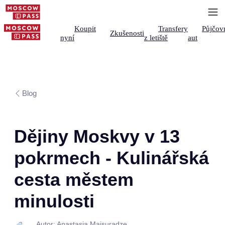
Koupit
Transfery
Půjčov
Zkušenosti
nyní
z letiště
aut
Blog
Dějiny Moskvy v 13
pokrmech - Kulinářská
cesta městem
minulosti
Autor: Anastasia Maisuradze