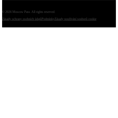
©
2026
Moscow Pass
. All rights reserved.
Zásady ochrany osobních údajů
Podmínky
Zásady používání souborů cookie