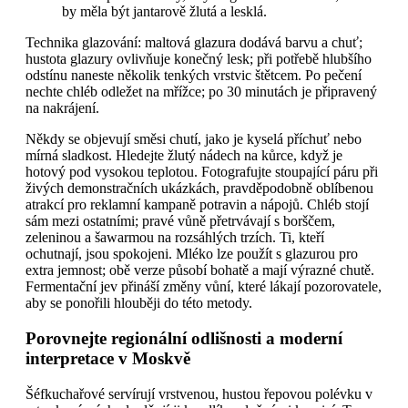
by měla být jantarově žlutá a lesklá.
Technika glazování: maltová glazura dodává barvu a chuť;
hustota glazury ovlivňuje konečný lesk; při potřebě hlubšího
odstínu naneste několik tenkých vrstvic štětcem. Po pečení
nechte chléb odležet na mřížce; po 30 minutách je připravený
na nakrájení.
Někdy se objevují směsi chutí, jako je kyselá příchuť nebo
mírná sladkost. Hledejte žlutý nádech na kůrce, když je
hotový pod vysokou teplotou. Fotografujte stoupající páru při
živých demonstračních ukázkách, pravděpodobně oblíbenou
atrakcí pro reklamní kampaně potravin a nápojů. Chléb stojí
sám mezi ostatními; pravé vůně přetrvávají s borščem,
zeleninou a šawarmou na rozsáhlých trzích. Ti, kteří
ochutnají, jsou spokojeni. Mléko lze použít s glazurou pro
extra jemnost; obě verze působí bohatě a mají výrazné chutě.
Fermentační jev přináší změny vůní, které lákají pozorovatele,
aby se ponořili hlouběji do této metody.
Porovnejte regionální odlišnosti a moderní
interpretace v Moskvě
Šéfkuchařové servírují vrstvenou, hustou řepovou polévku v