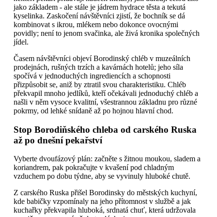
jako základem - ale stále je jádrem hydrace těsta a tekutá
kyselinka. Zaskočení návštěvníci zjistí, že bochník se dá
kombinovat s ikrou, mlékem nebo dokonce ovocnými
povidly; není to jenom svačinka, ale živá kronika společných
jídel.
Časem návštěvníci objeví Borodinský chléb v muzeálních
prodejnách, rušných trzích a kavárnách hotelů; jeho síla
spočívá v jednoduchých ingrediencích a schopnosti
přizpůsobit se, aniž by ztratil svou charakteristiku. Chléb
překvapil mnoho jedlíků, kteří očekávali jednoduchý chléb a
našli v něm vysoce kvalitní, všestrannou základnu pro různé
pokrmy, od lehké snídaně až po hojnou hlavní chod.
Stop Borodiňského chleba od carského Ruska
až po dnešní pekařství
Vyberte dvoufázový plán: začněte s žitnou moukou, sladem a
koriandrem, pak pokračujte v kvašení pod chladným
vzduchem po dobu týdne, aby se vyvinuly hluboké chutě.
Z carského Ruska přišel Borodinsky do městských kuchyní,
kde babičky vzpomínaly na jeho přítomnost v službě a jak
kuchařky překvapila hluboká, srdnatá chuť, která udržovala