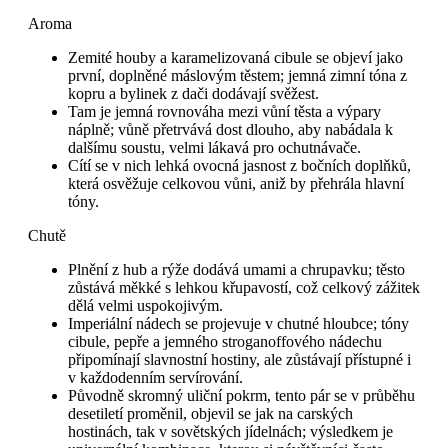
Aroma
Zemité houby a karamelizovaná cibule se objeví jako
první, doplněné máslovým těstem; jemná zimní tóna z
kopru a bylinek z dači dodávají svěžest.
Tam je jemná rovnováha mezi vůní těsta a výpary
náplně; vůně přetrvává dost dlouho, aby nabádala k
dalšímu soustu, velmi lákavá pro ochutnávače.
Cítí se v nich lehká ovocná jasnost z bočních doplňků,
která osvěžuje celkovou vůni, aniž by přehrála hlavní
tóny.
Chutě
Plnění z hub a rýže dodává umami a chrupavku; těsto
zůstává měkké s lehkou křupavostí, což celkový zážitek
dělá velmi uspokojivým.
Imperiální nádech se projevuje v chutné hloubce; tóny
cibule, pepře a jemného stroganoffového nádechu
připomínají slavnostní hostiny, ale zůstávají přístupné i
v každodenním servírování.
Původně skromný uliční pokrm, tento pár se v průběhu
desetiletí proměnil, objevil se jak na carských
hostinách, tak v sovětských jídelnách; výsledkem je