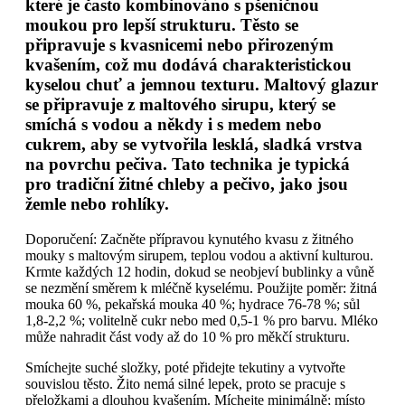
které je často kombinováno s pšeničnou
moukou pro lepší strukturu. Těsto se
připravuje s kvasnicemi nebo přirozeným
kvašením, což mu dodává charakteristickou
kyselou chuť a jemnou texturu. Maltový glazur
se připravuje z maltového sirupu, který se
smíchá s vodou a někdy i s medem nebo
cukrem, aby se vytvořila lesklá, sladká vrstva
na povrchu pečiva. Tato technika je typická
pro tradiční žitné chleby a pečivo, jako jsou
žemle nebo rohlíky.
Doporučení: Začněte přípravou kynutého kvasu z žitného
mouky s maltovým sirupem, teplou vodou a aktivní kulturou.
Krmte každých 12 hodin, dokud se neobjeví bublinky a vůně
se nezmění směrem k mléčně kyselému. Použijte poměr: žitná
mouka 60 %, pekařská mouka 40 %; hydrace 76-78 %; sůl
1,8-2,2 %; volitelně cukr nebo med 0,5-1 % pro barvu. Mléko
může nahradit část vody až do 10 % pro měkčí strukturu.
Smíchejte suché složky, poté přidejte tekutiny a vytvořte
souvislou těsto. Žito nemá silné lepek, proto se pracuje s
přeložkami a dlouhou kvašením. Míchejte minimálně; místo