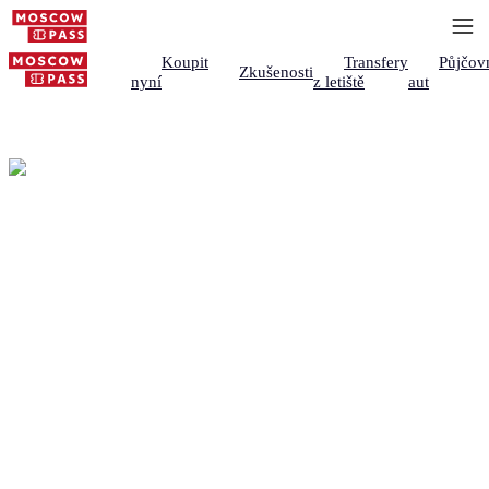
Koupit
Transfery
Půjčov
Zkušenosti
nyní
z letiště
aut
Kontaktujte Moscow
Pass — Redakční tým
Napište našemu redakčnímu týmu ohledně
průvodců – opravy, návrhy, partnerství. Pro
stávající rezervaci kontaktujte partnera, u kterého
jste rezervovali.