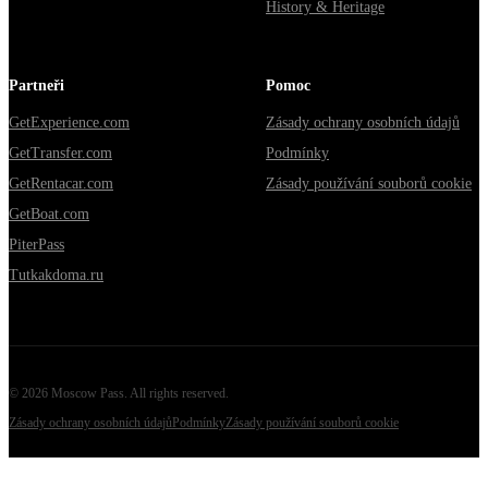
History & Heritage
Partneři
Pomoc
GetExperience.com
Zásady ochrany osobních údajů
GetTransfer.com
Podmínky
GetRentacar.com
Zásady používání souborů cookie
GetBoat.com
PiterPass
Tutkakdoma.ru
©
2026
Moscow Pass
. All rights reserved.
Zásady ochrany osobních údajů
Podmínky
Zásady používání souborů cookie