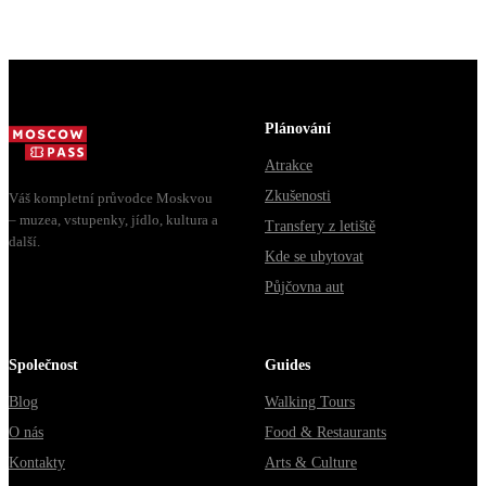
Plánování
Atrakce
Zkušenosti
Váš kompletní průvodce Moskvou
– muzea, vstupenky, jídlo, kultura a
Transfery z letiště
další.
Kde se ubytovat
Půjčovna aut
Společnost
Guides
Blog
Walking Tours
O nás
Food & Restaurants
Kontakty
Arts & Culture