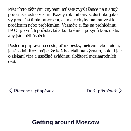
Přes tímto běžnými chybami můžete zvýšit šance na hladký
proces žádosti o vízum. Každý rok miliony žádostníků jako
vy prochází tímto procesem, a i malé chyby mohou vést k
prodlením nebo problémům. Vezměte si čas na prohlédnutí
FAQ, právních požadavků a konkrétních pokynů konzulátu,
aby jste měli úspěch.
Poslední příprava na cestu, ať už pěšky, metrem nebo autem,
je zásadní. Rozumějte, že každý detail má význam, pokud jde
o získání víza a úspěšné zvládnutí složitostí mezinárodních
cest.
Předchozí příspěvek
Další příspěvek
Getting around Moscow