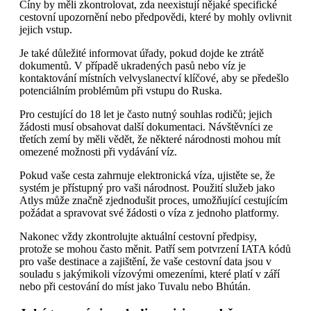
Číny by měli zkontrolovat, zda neexistují nějaké specifické
cestovní upozornění nebo předpovědi, které by mohly ovlivnit
jejich vstup.
Je také důležité informovat úřady, pokud dojde ke ztrátě
dokumentů. V případě ukradených pasů nebo víz je
kontaktování místních velvyslanectví klíčové, aby se předešlo
potenciálním problémům při vstupu do Ruska.
Pro cestující do 18 let je často nutný souhlas rodičů; jejich
žádosti musí obsahovat další dokumentaci. Návštěvníci ze
třetích zemí by měli vědět, že některé národnosti mohou mít
omezené možnosti při vydávání víz.
Pokud vaše cesta zahrnuje elektronická víza, ujistěte se, že
systém je přístupný pro vaši národnost. Použití služeb jako
Atlys může značně zjednodušit proces, umožňující cestujícím
požádat a spravovat své žádosti o víza z jednoho platformy.
Nakonec vždy zkontrolujte aktuální cestovní předpisy,
protože se mohou často měnit. Patří sem potvrzení IATA kódů
pro vaše destinace a zajištění, že vaše cestovní data jsou v
souladu s jakýmikoli vízovými omezeními, které platí v září
nebo při cestování do míst jako Tuvalu nebo Bhútán.