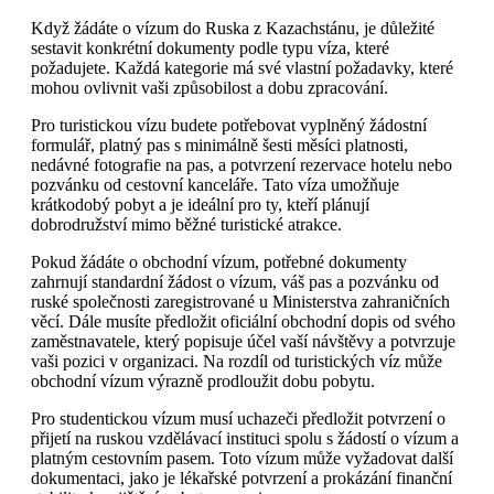
Když žádáte o vízum do Ruska z Kazachstánu, je důležité
sestavit konkrétní dokumenty podle typu víza, které
požadujete. Každá kategorie má své vlastní požadavky, které
mohou ovlivnit vaši způsobilost a dobu zpracování.
Pro turistickou vízu budete potřebovat vyplněný žádostní
formulář, platný pas s minimálně šesti měsíci platnosti,
nedávné fotografie na pas, a potvrzení rezervace hotelu nebo
pozvánku od cestovní kanceláře. Tato víza umožňuje
krátkodobý pobyt a je ideální pro ty, kteří plánují
dobrodružství mimo běžné turistické atrakce.
Pokud žádáte o obchodní vízum, potřebné dokumenty
zahrnují standardní žádost o vízum, váš pas a pozvánku od
ruské společnosti zaregistrované u Ministerstva zahraničních
věcí. Dále musíte předložit oficiální obchodní dopis od svého
zaměstnavatele, který popisuje účel vaší návštěvy a potvrzuje
vaši pozici v organizaci. Na rozdíl od turistických víz může
obchodní vízum výrazně prodloužit dobu pobytu.
Pro studentickou vízum musí uchazeči předložit potvrzení o
přijetí na ruskou vzdělávací instituci spolu s žádostí o vízum a
platným cestovním pasem. Toto vízum může vyžadovat další
dokumentaci, jako je lékařské potvrzení a prokázání finanční