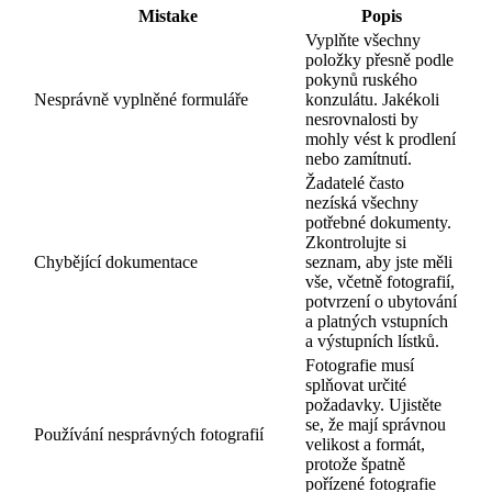
Mistake
Popis
Vyplňte všechny
položky přesně podle
pokynů ruského
Nesprávně vyplněné formuláře
konzulátu. Jakékoli
nesrovnalosti by
mohly vést k prodlení
nebo zamítnutí.
Žadatelé často
nezíská všechny
potřebné dokumenty.
Zkontrolujte si
Chybějící dokumentace
seznam, aby jste měli
vše, včetně fotografií,
potvrzení o ubytování
a platných vstupních
a výstupních lístků.
Fotografie musí
splňovat určité
požadavky. Ujistěte
se, že mají správnou
Používání nesprávných fotografií
velikost a formát,
protože špatně
pořízené fotografie