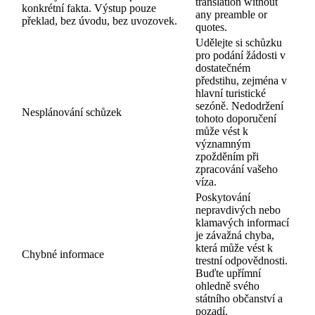
translation without
konkrétní fakta. Výstup pouze
any preamble or
překlad, bez úvodu, bez uvozovek.
quotes.
Udělejte si schůzku
pro podání žádosti v
dostatečném
předstihu, zejména v
hlavní turistické
sezóně. Nedodržení
Nesplánování schůzek
tohoto doporučení
může vést k
významným
zpožděním při
zpracování vašeho
víza.
Poskytování
nepravdivých nebo
klamavých informací
je závažná chyba,
která může vést k
Chybné informace
trestní odpovědnosti.
Buďte upřímní
ohledně svého
státního občanství a
pozadí.