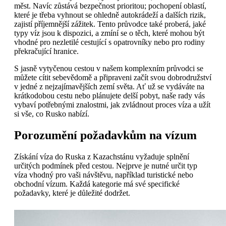
měst. Navíc zůstává bezpečnost prioritou; pochopení oblastí,
které je třeba vyhnout se ohledně autokrádeží a dalších rizik,
zajistí příjemnější zážitek. Tento průvodce také proberá, jaké
typy víz jsou k dispozici, a zmíní se o těch, které mohou být
vhodné pro nezletilé cestující s opatrovníky nebo pro rodiny
překračující hranice.
S jasně vytyčenou cestou v našem komplexním průvodci se
můžete cítit sebevědomě a připraveni začít svou dobrodružství
v jedné z nejzajímavějších zemí světa. Ať už se vydáváte na
krátkodobou cestu nebo plánujete delší pobyt, naše rady vás
vybaví potřebnými znalostmi, jak zvládnout proces víza a užít
si vše, co Rusko nabízí.
Porozumění požadavkům na vízum
Získání víza do Ruska z Kazachstánu vyžaduje splnění
určitých podmínek před cestou. Nejprve je nutné určit typ
víza vhodný pro vaši návštěvu, například turistické nebo
obchodní vízum. Každá kategorie má své specifické
požadavky, které je důležité dodržet.