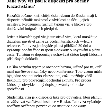
Jaké typy víz jsou k dispozici pro občany
Kazachstánu?
Kazašští občané, kteří chtějí získat vízum do Ruska, mají k
dispozici několik možností v závislosti na účelu jejich
návštěvy. Porozumění různým typům víz je klíčové pro
dodržování imigračních předpisů.
Jeden z hlavních typů víz je turistická víza, která umožňuje
držitelům navštívit země za účelem turistických výletů a
rekreace. Tato víza je obvykle platná přibližně 30 dní a
vyžaduje podání žádosti spolu s doklady o ubytování a plánu
cesty. Turistům se doporučuje uchovávat čistou kopii žádostí a
příslušných dokladů.
Dalším běžným typem je obchodní vízum, určené pro ty, kteří
musí navštěvovat schůzky nebo konference. Toto vízum může
být jedno vstupní nebo vícevstupní, což umožňuje větší
flexibilitu pro pokračující obchodní aktivity. Pro proces
žádosti je obvykle nutný dopis pozvánky od ruské
společnosti.
Studentská víza je k dispozici také pro obyvatele, kteří plánují
navštěvovat vzdělávací instituce v Rusku. Tato víza vyžaduje
notářsky ověřenou pozvánku od instituce a doklady