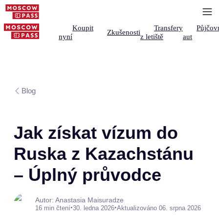
Koupit
Transfery
Půjčov
Zkušenosti
nyní
z letiště
aut
Blog
Jak získat vízum do
Ruska z Kazachstánu
– Úplný průvodce
Autor: Anastasia Maisuradze
•
•
16 min čtení
30. ledna 2026
Aktualizováno 06. srpna 2026