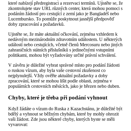
které nabízejí předregistraci a rezervaci termínů. Ujistěte se, že
zkontrolujete stav URL různých center, která mohou pomoci s
podáním žádostí pro cestující z zemí jako je Bangladéš nebo
Lucembursko. To pomůže poskytnout jasnější předpověď
doby zpracování a požadavků.
Ujistěte se, že máte aktuální očkování, zejména vzhledem k
nedávným mezinárodním zdravotním událostem. U některých
událostí nebo cestujících, včetně členů Mercosuru nebo jiných
zahraničních státních příslušníků s jedinečnými vstupními
politikami, mohou být vyžadovány určité právní schválení.
V závěru je důležité vybrat správné místo pro podání žádosti
o ruskou vízum, aby byla vaše cestovní zkušenost co
nejplynulejší. Vždy ověřte aktuální požadavky a doby
zpracování, které se mohou lišit podle oblasti, zejména v
populárních cestovních měsících, jako je březen nebo duben.
Chyby, které je třeba při podání vyhnout
Když žádáte o vízum do Ruska z Kazachstánu, je důležité být
bdělý a vyhnout se běžným chybám, které by mohly ohrozit
vaši žádost. Zde jsou některé chyby, kterých byste se měli
vyvarovat: