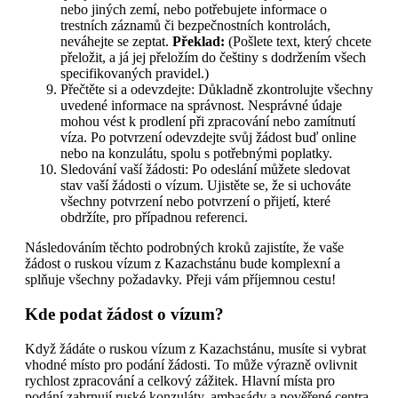
nebo jiných zemí, nebo potřebujete informace o
trestních záznamů či bezpečnostních kontrolách,
neváhejte se zeptat.
Překlad:
(Pošlete text, který chcete
přeložit, a já jej přeložím do češtiny s dodržením všech
specifikovaných pravidel.)
Přečtěte si a odevzdejte: Důkladně zkontrolujte všechny
uvedené informace na správnost. Nesprávné údaje
mohou vést k prodlení při zpracování nebo zamítnutí
víza. Po potvrzení odevzdejte svůj žádost buď online
nebo na konzulátu, spolu s potřebnými poplatky.
Sledování vaší žádosti: Po odeslání můžete sledovat
stav vaší žádosti o vízum. Ujistěte se, že si uchováte
všechny potvrzení nebo potvrzení o přijetí, které
obdržíte, pro případnou referenci.
Následováním těchto podrobných kroků zajistíte, že vaše
žádost o ruskou vízum z Kazachstánu bude komplexní a
splňuje všechny požadavky. Přeji vám příjemnou cestu!
Kde podat žádost o vízum?
Když žádáte o ruskou vízum z Kazachstánu, musíte si vybrat
vhodné místo pro podání žádosti. To může výrazně ovlivnit
rychlost zpracování a celkový zážitek. Hlavní místa pro
podání zahrnují ruské konzuláty, ambasády a pověřené centra