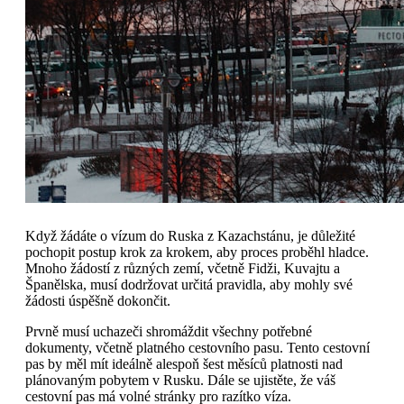
Když žádáte o vízum do Ruska z Kazachstánu, je důležité
pochopit postup krok za krokem, aby proces proběhl hladce.
Mnoho žádostí z různých zemí, včetně Fidži, Kuvajtu a
Španělska, musí dodržovat určitá pravidla, aby mohly své
žádosti úspěšně dokončit.
Prvně musí uchazeči shromáždit všechny potřebné
dokumenty, včetně platného cestovního pasu. Tento cestovní
pas by měl mít ideálně alespoň šest měsíců platnosti nad
plánovaným pobytem v Rusku. Dále se ujistěte, že váš
cestovní pas má volné stránky pro razítko víza.