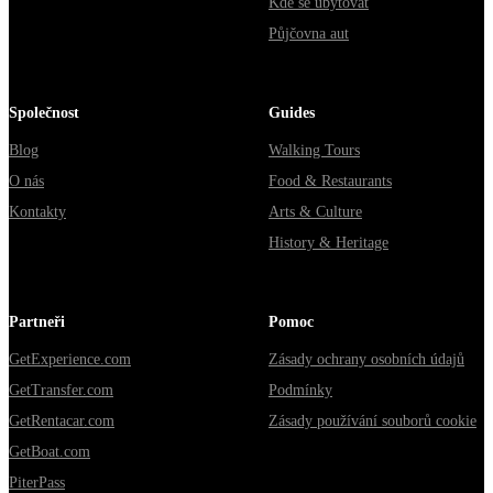
Kde se ubytovat
Půjčovna aut
Společnost
Guides
Blog
Walking Tours
O nás
Food & Restaurants
Kontakty
Arts & Culture
History & Heritage
Partneři
Pomoc
GetExperience.com
Zásady ochrany osobních údajů
GetTransfer.com
Podmínky
GetRentacar.com
Zásady používání souborů cookie
GetBoat.com
PiterPass