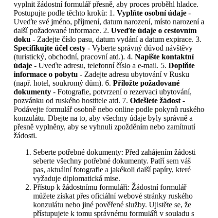
vyplnit žádostní formulář přesně, aby proces proběhl hladce.
Postupujte podle těchto kroků: 1.
Vyplňte osobní údaje
-
Uveďte své jméno, příjmení, datum narození, místo narození a
další požadované informace. 2.
Uveďte údaje o cestovním
doku
- Zadejte číslo pasu, datum vydání a datum expirace. 3.
Specifikujte účel cesty
- Vyberte správný důvod návštěvy
(turistický, obchodní, pracovní atd.). 4.
Napište kontaktní
údaje
- Uveďte adresu, telefonní číslo a e-mail. 5.
Doplňte
informace o pobytu
- Zadejte adresu ubytování v Rusku
(např. hotel, soukromý dům). 6.
Přiložte požadované
dokumenty
- Fotografie, potvrzení o rezervaci ubytování,
pozvánku od ruského hostitele atd. 7.
Odešlete žádost
-
Podávejte formulář osobně nebo online podle pokynů ruského
konzulátu. Dbejte na to, aby všechny údaje byly správně a
přesně vyplněny, aby se vyhnuli zpožděním nebo zamítnutí
žádosti.
Seberte potřebné dokumenty: Před zahájením žádosti
seberte všechny potřebné dokumenty. Patří sem váš
pas, aktuální fotografie a jakékoli další papíry, které
vyžaduje diplomatická mise.
Přístup k žádostnímu formuláři: Žádostní formulář
můžete získat přes oficiální webové stránky ruského
konzulátu nebo jiné pověřené služby. Ujistěte se, že
přístupujete k tomu správnému formuláři v souladu s