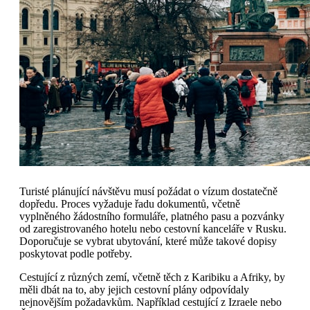
Turisté plánující návštěvu musí požádat o vízum dostatečně
dopředu. Proces vyžaduje řadu dokumentů, včetně
vyplněného žádostního formuláře, platného pasu a pozvánky
od zaregistrovaného hotelu nebo cestovní kanceláře v Rusku.
Doporučuje se vybrat ubytování, které může takové dopisy
poskytovat podle potřeby.
Cestující z různých zemí, včetně těch z Karibiku a Afriky, by
měli dbát na to, aby jejich cestovní plány odpovídaly
nejnovějším požadavkům. Například cestující z Izraele nebo