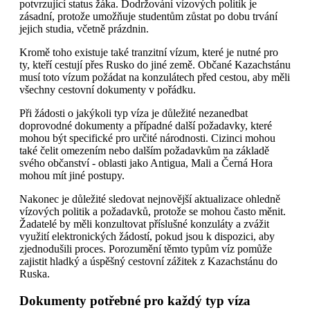
potvrzující status žáka. Dodržování vízových politik je
zásadní, protože umožňuje studentům zůstat po dobu trvání
jejich studia, včetně prázdnin.
Kromě toho existuje také tranzitní vízum, které je nutné pro
ty, kteří cestují přes Rusko do jiné země. Občané Kazachstánu
musí toto vízum požádat na konzulátech před cestou, aby měli
všechny cestovní dokumenty v pořádku.
Při žádosti o jakýkoli typ víza je důležité nezanedbat
doprovodné dokumenty a případné další požadavky, které
mohou být specifické pro určité národnosti. Cizinci mohou
také čelit omezením nebo dalším požadavkům na základě
svého občanství - oblasti jako Antigua, Mali a Černá Hora
mohou mít jiné postupy.
Nakonec je důležité sledovat nejnovější aktualizace ohledně
vízových politik a požadavků, protože se mohou často měnit.
Žadatelé by měli konzultovat příslušné konzuláty a zvážit
využití elektronických žádostí, pokud jsou k dispozici, aby
zjednodušili proces. Porozumění těmto typům víz pomůže
zajistit hladký a úspěšný cestovní zážitek z Kazachstánu do
Ruska.
Dokumenty potřebné pro každý typ víza