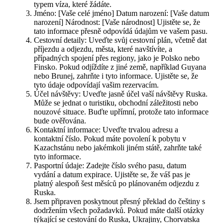
typem víza, které žádáte.
Jméno: [Vaše celé jméno] Datum narození: [Vaše datum
narození] Národnost: [Vaše národnost] Ujistěte se, že
tato informace přesně odpovídá údajům ve vašem pasu.
Cestovní detaily: Uveďte svůj cestovní plán, včetně dat
příjezdu a odjezdu, města, které navštívíte, a
případných spojení přes regiony, jako je Polsko nebo
Finsko. Pokud odjíždíte z jiné země, například Guyana
nebo Brunej, zahrňte i tyto informace. Ujistěte se, že
tyto údaje odpovídají vašim rezervacím.
Účel návštěvy: Uveďte jasně účel vaší návštěvy Ruska.
Může se jednat o turistiku, obchodní záležitosti nebo
nouzové situace. Buďte upřímní, protože tato informace
bude ověřována.
Kontaktní informace: Uveďte trvalou adresu a
kontaktní číslo. Pokud máte povolení k pobytu v
Kazachstánu nebo jakémkoli jiném státě, zahrňte také
tyto informace.
Pasportní údaje: Zadejte číslo svého pasu, datum
vydání a datum expirace. Ujistěte se, že váš pas je
platný alespoň šest měsíců po plánovaném odjezdu z
Ruska.
Jsem připraven poskytnout přesný překlad do češtiny s
dodržením všech požadavků. Pokud máte další otázky
týkající se cestování do Ruska, Ukrajiny, Chorvatska