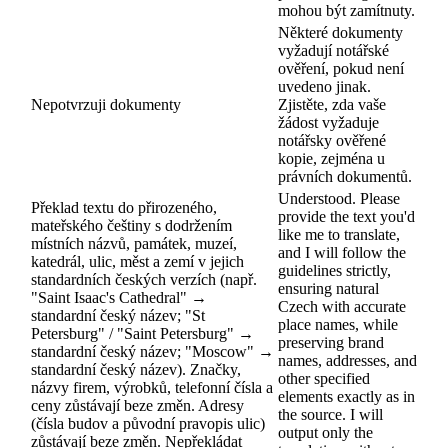
mohou být zamítnuty.
Některé dokumenty
vyžadují notářské
ověření, pokud není
uvedeno jinak.
Nepotvrzuji dokumenty
Zjistěte, zda vaše
žádost vyžaduje
notářsky ověřené
kopie, zejména u
právních dokumentů.
Understood. Please
Překlad textu do přirozeného,
provide the text you'd
mateřského češtiny s dodržením
like me to translate,
místních názvů, památek, muzeí,
and I will follow the
katedrál, ulic, měst a zemí v jejich
guidelines strictly,
standardních českých verzích (např.
ensuring natural
"Saint Isaac's Cathedral" →
Czech with accurate
standardní český název; "St
place names, while
Petersburg" / "Saint Petersburg" →
preserving brand
standardní český název; "Moscow" →
names, addresses, and
standardní český název). Značky,
other specified
názvy firem, výrobků, telefonní čísla a
elements exactly as in
ceny zůstávají beze změn. Adresy
the source. I will
(čísla budov a původní pravopis ulic)
output only the
zůstávají beze změn. Nepřekládat