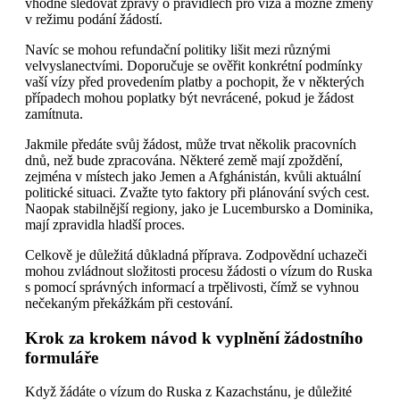
vhodné sledovat zprávy o pravidlech pro víza a možné změny
v režimu podání žádostí.
Navíc se mohou refundační politiky lišit mezi různými
velvyslanectvími. Doporučuje se ověřit konkrétní podmínky
vaší vízy před provedením platby a pochopit, že v některých
případech mohou poplatky být nevrácené, pokud je žádost
zamítnuta.
Jakmile předáte svůj žádost, může trvat několik pracovních
dnů, než bude zpracována. Některé země mají zpoždění,
zejména v místech jako Jemen a Afghánistán, kvůli aktuální
politické situaci. Zvažte tyto faktory při plánování svých cest.
Naopak stabilnější regiony, jako je Lucembursko a Dominika,
mají zpravidla hladší proces.
Celkově je důležitá důkladná příprava. Zodpovědní uchazeči
mohou zvládnout složitosti procesu žádosti o vízum do Ruska
s pomocí správných informací a trpělivosti, čímž se vyhnou
nečekaným překážkám při cestování.
Krok za krokem návod k vyplnění žádostního
formuláře
Když žádáte o vízum do Ruska z Kazachstánu, je důležité