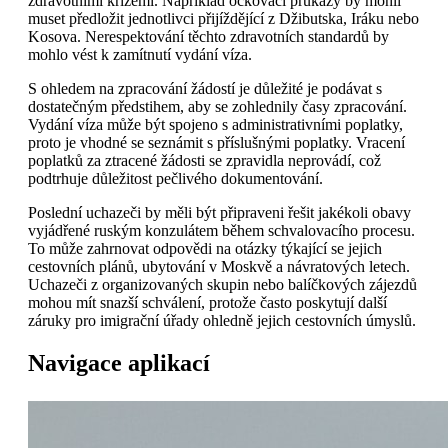
zdravotními krizemi. Například očkovací průkazy by mohli
muset předložit jednotlivci přijíždějící z Džibutska, Iráku nebo
Kosova. Nerespektování těchto zdravotních standardů by
mohlo vést k zamítnutí vydání víza.
S ohledem na zpracování žádostí je důležité je podávat s
dostatečným předstihem, aby se zohlednily časy zpracování.
Vydání víza může být spojeno s administrativními poplatky,
proto je vhodné se seznámit s příslušnými poplatky. Vracení
poplatků za ztracené žádosti se zpravidla neprovádí, což
podtrhuje důležitost pečlivého dokumentování.
Poslední uchazeči by měli být připraveni řešit jakékoli obavy
vyjádřené ruským konzulátem během schvalovacího procesu.
To může zahrnovat odpovědi na otázky týkající se jejich
cestovních plánů, ubytování v Moskvě a návratových letech.
Uchazeči z organizovaných skupin nebo balíčkových zájezdů
mohou mít snazší schválení, protože často poskytují další
záruky pro imigrační úřady ohledně jejich cestovních úmyslů.
Navigace aplikací