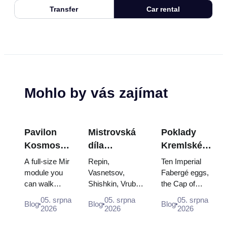
Transfer
Car rental
Mohlo by vás zajímat
Pavilon
Mistrovská
Poklady
Kosmos
díla
Kremlské
na VDNCh:
Treťjakovské
zbrojnice:
A full-size Mir
Repin,
Ten Imperial
Uvnitř
galerie:
Fabergého
module you
Vasnetsov,
Fabergé eggs,
can walk
Shishkin, Vrubel,
the Cap of
největší
Obrazy, kvůli
vejce, trůny
through, the
Serov and
Monomakh, the
ruské
kterým se
a
05. srpna
05. srpna
05. srpna
Blog
Blog
Blog
Energia–
Surikov — the
double throne of
2026
2026
2026
vesmírné
vyplatí
korunovační
Buran model,
works that stop
two boy tsars
výstavy
plánovat
róby