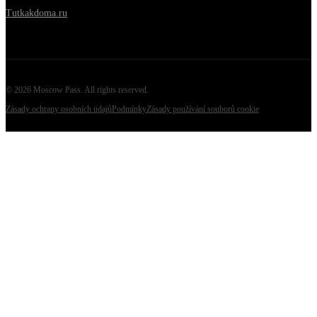
Tutkakdoma.ru
©
2026
Moscow Pass
. All rights reserved.
Zásady ochrany osobních údajů
Podmínky
Zásady používání souborů cookie