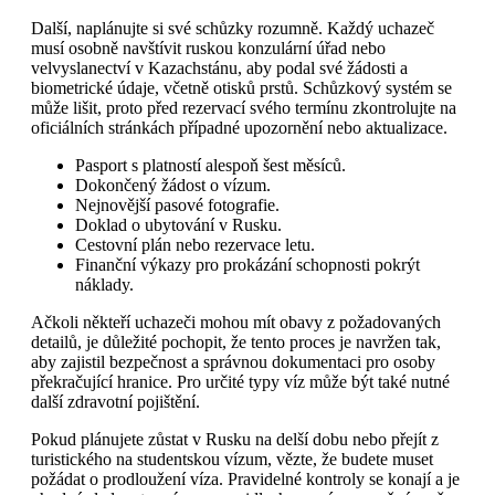
Další, naplánujte si své schůzky rozumně. Každý uchazeč
musí osobně navštívit ruskou konzulární úřad nebo
velvyslanectví v Kazachstánu, aby podal své žádosti a
biometrické údaje, včetně otisků prstů. Schůzkový systém se
může lišit, proto před rezervací svého termínu zkontrolujte na
oficiálních stránkách případné upozornění nebo aktualizace.
Pasport s platností alespoň šest měsíců.
Dokončený žádost o vízum.
Nejnovější pasové fotografie.
Doklad o ubytování v Rusku.
Cestovní plán nebo rezervace letu.
Finanční výkazy pro prokázání schopnosti pokrýt
náklady.
Ačkoli někteří uchazeči mohou mít obavy z požadovaných
detailů, je důležité pochopit, že tento proces je navržen tak,
aby zajistil bezpečnost a správnou dokumentaci pro osoby
překračující hranice. Pro určité typy víz může být také nutné
další zdravotní pojištění.
Pokud plánujete zůstat v Rusku na delší dobu nebo přejít z
turistického na studentskou vízum, vězte, že budete muset
požádat o prodloužení víza. Pravidelné kontroly se konají a je