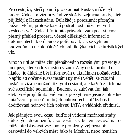
Pro cestující, kteří plánují prozkoumat Rusko, může být
proces žádosti o vízum zdánlivě složitý, zejména pro ty, kteří
přijíždějí z Kazachstánu. Důležité je porozumět přesným
požadavkům, protože každá podrobnost může ovlivnit
výsledek vaší žádosti. V tomto průvodci vám poskytneme
přesný přehled procesu, včetně důležitých informací o
dokumentech, které budete potřebovat, jak se vyhnout
podvodům, a nejaktuálnějších politik týkajících se turistických
víz.
Mnoho lidí se může cítit přeháňováno rozsáhlými pravidly a
předpisy, které řídí žádosti o vízum. Aby cesta proběhla
hladce, je důležité být informován o aktuálních požadavcích.
Například občané Kazachstánu by měli vědět, že získání
ruského víza je možné různými cestami, ale každá z nich má
své specifické podmínky. Budeme se zabývat tím, jak
efektivně projít tímto terénem, a poskytneme jasnost ohledně
notářských procesů, nutných pohovorech a důležitosti
dodržování nejnovějších pokynů IATA a vládních předpisů.
Jak plánujete svou cestu, buďte si vědomi možnosti ztráty
důležitých dokumentů, jako je váš pas, během cestování. To
může představovat významné problémy, zejména při
cestování do velkých měst, jako je Moskva, nebo menších