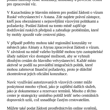
pro zpracování víz.
V Kazachstánu je hlavním místem pro podání žádosti o vízum
Ruské velvyslanectví v Astana. Zde najdete právní zástupce,
kteří jsou obeznámeni s nejnovějšími vízovými politikami a
požadavky. Podání žádosti na tomto místě zajišťuje
dodržování ruských předpisů a zabraňuje problémům, které
by mohly zpozdit vaše cestovní plány.
V případě potřeby mohou také regionální konzuláty ve
městech jako Almaty a Atyrau zpracovávat žádosti o vízum.
V závislosti na místě vašeho bydliště mohou tyto zastupitelské
úřady nabízet více dostupné možnosti, aby se vyhnuli
dlouhým cestám do hlavního velvyslanectví. Každé místo
aktivně se podílí na provádění imigračních politik, které
mohou zahrnovat finanční požadavky, proto je důležité
zkontrolovat jejich oficiální konzultace.
Navíc využívání autorizovaných vízových center může
poskytnout mnoho výhod, jako je zajištění dalších služeb,
jako je dokumentace a rezervace termínů. Mnoho z těchto
center je strategicky umístěno poblíž letišť nebo centrálních
dopravních uzlů, což usnadňuje častým cestovatelům.
Můžete také podat žádosti prostřednictvím online systémů,