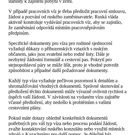
stability k zajištění pobytu v zemi.
V případě pracovních víz je třeba předložit pracovní smlouvu,
žádost a pozvání od ruského zaměstnavatele. Ruská vláda
aktivně kontroluje vydávání pracovních víz, aby se zajistilo,
že zaměstnání odpovídá místním pracovněprávním
předpisům.
Specifické dokumenty pro víza pro rodinné sjednocení
vyžadují důkazy o příbuzenských vztazích s ruským
občanem, jako jsou svatební nebo rodné listy. Dále je
nezbytný žádostní formulář a cestovní pas. Pokrytí pro
stejnopohlavní páry se může lišit, proto je vhodné potvrdit
způsobilost a případné další požadované dokumenty.
Každý typ víza vyžaduje pečlivou pozornost k detailům a
shromažďování vhodných dokumentů. Správné skenování a
předložení těchto dokumentů může výrazně ovlivnit rychlost a
úspěch vaší žádosti. V závislosti na vydaném vízu zajistěte
včasné předložení, aby nedošlo k problémům s vašimi
cestovními plány.
Pokud máte dotazy ohledně konkrétních dokumentů
potřebných pro váš typ víza nebo procesu podání žádosti,
zvažte kontaktování ruského konzulátu nebo využití místních
zdrojů v Kazachstánu pro další pomoc. Je důležité být