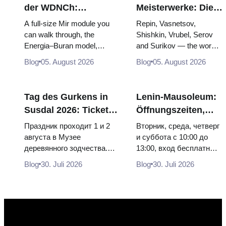
der WDNCh:
Meisterwerke: Die
Russlands größte
Gemälde, wegen
A full-size Mir module you
Repin, Vasnetsov,
Raumfahrtausstellung
derer sich die Reise
can walk through, the
Shishkin, Vrubel, Serov
Energia–Buran model,
and Surikov — the works
von innen
lohnt
scorched descent capsules
that stop people, where
Blog
05. August 2026
Blog
05. August 2026
and 120 pieces of flight...
they hang, and why
booking the...
Tag des Gurkens in
Lenin-Mausoleum:
Susdal 2026: Tickets,
Öffnungszeiten,
Termine und wie man
Eintritt und die
Праздник проходит 1 и 2
Вторник, среда, четверг
von Moskau aus
Hauptverwechslung
августа в Музее
и суббота с 10:00 до
деревянного зодчества.
13:00, вход бесплатный.
anreist
mit dem Kreml
Сколько стоят билеты, как
Почему источники
Blog
30. Juli 2026
Blog
30. Juli 2026
доехать из Москвы через
расходятся в днях, чем
Владими...
Мавзолей от...