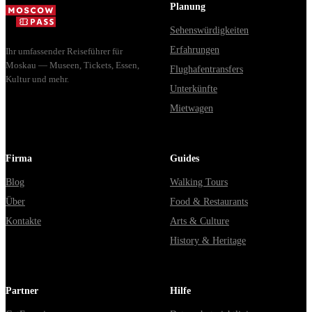
Planung
Sehenswürdigkeiten
Erfahrungen
Ihr umfassender Reiseführer für
Moskau — Museen, Tickets, Essen,
Flughafentransfers
Kultur und mehr.
Unterkünfte
Mietwagen
Firma
Guides
Blog
Walking Tours
Über
Food & Restaurants
Kontakte
Arts & Culture
History & Heritage
Partner
Hilfe