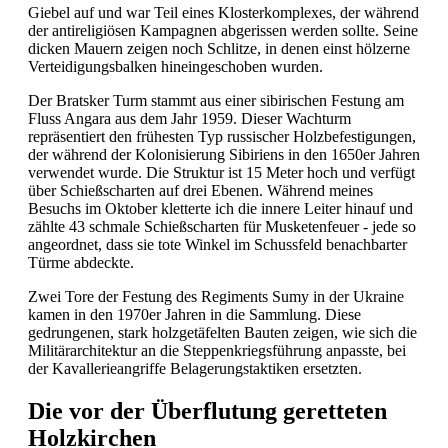
Giebel auf und war Teil eines Klosterkomplexes, der während
der antireligiösen Kampagnen abgerissen werden sollte. Seine
dicken Mauern zeigen noch Schlitze, in denen einst hölzerne
Verteidigungsbalken hineingeschoben wurden.
Der Bratsker Turm stammt aus einer sibirischen Festung am
Fluss Angara aus dem Jahr 1959. Dieser Wachturm
repräsentiert den frühesten Typ russischer Holzbefestigungen,
der während der Kolonisierung Sibiriens in den 1650er Jahren
verwendet wurde. Die Struktur ist 15 Meter hoch und verfügt
über Schießscharten auf drei Ebenen. Während meines
Besuchs im Oktober kletterte ich die innere Leiter hinauf und
zählte 43 schmale Schießscharten für Musketenfeuer - jede so
angeordnet, dass sie tote Winkel im Schussfeld benachbarter
Türme abdeckte.
Zwei Tore der Festung des Regiments Sumy in der Ukraine
kamen in den 1970er Jahren in die Sammlung. Diese
gedrungenen, stark holzgetäfelten Bauten zeigen, wie sich die
Militärarchitektur an die Steppenkriegsführung anpasste, bei
der Kavallerieangriffe Belagerungstaktiken ersetzten.
Die vor der Überflutung geretteten
Holzkirchen