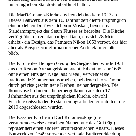
ursprünglichen Standorte überflutet hätten.
Die Mariä-Geburts-Kirche aus Peredelkino kam 1927 an.
Dieses Bauwerk aus dem 16. Jahrhundert diente ursprünglich
einem kleinen Dorf westlich von Moskau, bevor das
Staudammprojekt des Setun-Flusses es bedrohte. Die Kirche
verfügt über ein zeltdachartiges Dach, das sich 28 Meter
erhebt - ein Design, das Patriarch Nikon 1653 verbot, das hier
aber als Beispiel vorreformatorischer Architektur erhalten
blieb.
Die Kirche des Heiligen Georg des Siegreichen wurde 1931
aus der Region Archangelsk gebracht. Erbaut im Jahr 1685
ohne einen einzigen Nagel aus Metall, verwendet sie
traditionelle Zimmermannsarbeiten, bei denen Holzstämme
durch präzise geschnittene Kerben ineinandergreifen. Die
Ikonostase im Inneren beherbergt Ikonen aus dem 17.
Jahrhundert aus der ursprünglichen Kirche, obwohl
Feuchtigkeitsschäden Restaurierungsarbeiten erforderten, die
2019 abgeschlossen wurden.
Die Kasaner Kirche im Dorf Kolomenskoje (die
verwirrenderweise denselben Namen wie das Gut trägt)
repräsentiert einen anderen architektonischen Ansatz. Dieses
Bauwerk von 1649 verwendet vertikale Bretterverkleidung