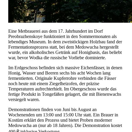
Eine Metbrauerei aus dem 17. Jahrhundert im Dorf
Preobrazhenskoye funktioniert in den Sommermonaten als
lebendiges Museum. In dem zweistöckigen Holzbau fand der
Fermentationsprozess statt, bei dem Medowucha hergestellt
wurde, ein alkoholisches Getränk auf Honigbasis, das beliebt
war, bevor Wodka die russische Vorliebe dominierte.
Im Erdgeschoss befinden sich massive Eichenfässer, in denen
Honig, Wasser und Beeren sechs bis acht Wochen lang
fermentierten. Originale Kupferrohre verbinden die Fässer
noch heute mit einem Ziegelheizofen, der präzise
Temperaturen aufrechterhielt. Im Obergeschoss wurde das
fertige Produkt in Tongefäßen gelagert, die mit Bienenwachs
versiegelt waren.
Demonstrationen finden von Juni bis August an
Wochenenden um 13:00 und 15:00 Uhr statt. Ein Brauer in
Kostüm erklärt den Prozess und bietet Proben moderner
Medowucha an (nur ab 18 Jahren). Die Demonstration kostet
400 ₽ inklusive Verkostung.