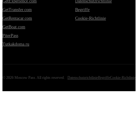
GetExperience.com
Datenschutzrichtlinie
GetTransfer.com
Begriffe
GetRentacar.com
Cookie-Richtlinie
GetBoat.com
PiterPass
Tutkakdoma.ru
©
2026
Moscow Pass
. All rights reserved.
Datenschutzrichtlinie
Begriffe
Cookie-Richtlinie