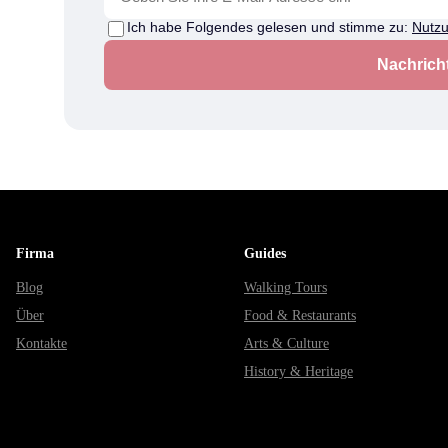
Ich habe Folgendes gelesen und stimme zu:
Nutz
Nachrich
Firma
Guides
Blog
Walking Tours
Über
Food & Restaurants
Kontakte
Arts & Culture
History & Heritage