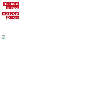
Kontakt Moscow 
Redaktion
Schreiben Sie unserer Redaktion zu den Reiseführer
Partnerschaften. Für eine bestehende Buchung kontakt
bei dem Sie gebucht haben.