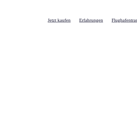
Jetzt kaufen
Erfahrungen
Flughafentra
Pass –
n – Korrekturen, Vorschläge,
ieren Sie bitte den Partner,