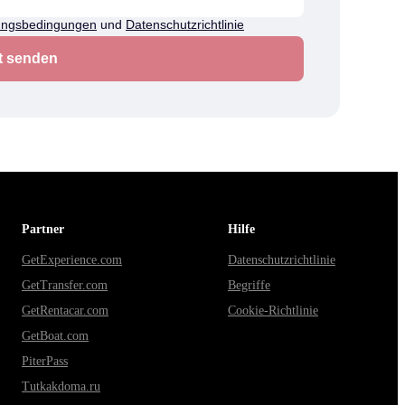
ungsbedingungen
und
Datenschutzrichtlinie
t senden
Partner
Hilfe
GetExperience.com
Datenschutzrichtlinie
GetTransfer.com
Begriffe
GetRentacar.com
Cookie-Richtlinie
GetBoat.com
PiterPass
Tutkakdoma.ru