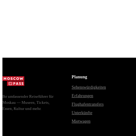
Planung
Sehenswürdigkeiten
Erfahrungen
Ihr umfassender Reiseführer für
Moskau — Museen, Tickets,
Flughafentransfers
Essen, Kultur und mehr.
Unterkünfte
Mietwagen