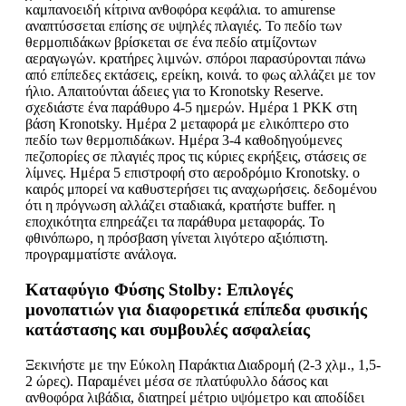
καμπανοειδή κίτρινα ανθοφόρα κεφάλια. το amurense
αναπτύσσεται επίσης σε υψηλές πλαγιές. Το πεδίο των
θερμοπιδάκων βρίσκεται σε ένα πεδίο ατμίζοντων
αεραγωγών. κρατήρες λιμνών. σπόροι παρασύρονται πάνω
από επίπεδες εκτάσεις, ερείκη, κοινά. το φως αλλάζει με τον
ήλιο. Απαιτούνται άδειες για το Kronotsky Reserve.
σχεδιάστε ένα παράθυρο 4-5 ημερών. Ημέρα 1 PKK στη
βάση Kronotsky. Ημέρα 2 μεταφορά με ελικόπτερο στο
πεδίο των θερμοπιδάκων. Ημέρα 3-4 καθοδηγούμενες
πεζοπορίες σε πλαγιές προς τις κύριες εκρήξεις, στάσεις σε
λίμνες. Ημέρα 5 επιστροφή στο αεροδρόμιο Kronotsky. ο
καιρός μπορεί να καθυστερήσει τις αναχωρήσεις. δεδομένου
ότι η πρόγνωση αλλάζει σταδιακά, κρατήστε buffer. η
εποχικότητα επηρεάζει τα παράθυρα μεταφοράς. Το
φθινόπωρο, η πρόσβαση γίνεται λιγότερο αξιόπιστη.
προγραμματίστε ανάλογα.
Καταφύγιο Φύσης Stolby: Επιλογές
μονοπατιών για διαφορετικά επίπεδα φυσικής
κατάστασης και συμβουλές ασφαλείας
Ξεκινήστε με την Εύκολη Παράκτια Διαδρομή (2-3 χλμ., 1,5-
2 ώρες). Παραμένει μέσα σε πλατύφυλλο δάσος και
ανθοφόρα λιβάδια, διατηρεί μέτριο υψόμετρο και αποδίδει