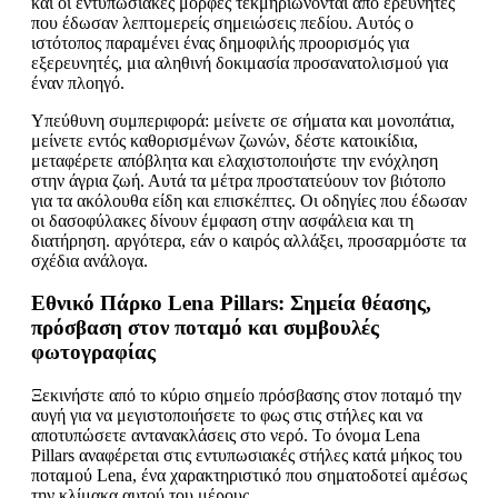
και οι εντυπωσιακές μορφές τεκμηριώνονται από ερευνητές
που έδωσαν λεπτομερείς σημειώσεις πεδίου. Αυτός ο
ιστότοπος παραμένει ένας δημοφιλής προορισμός για
εξερευνητές, μια αληθινή δοκιμασία προσανατολισμού για
έναν πλοηγό.
Υπεύθυνη συμπεριφορά: μείνετε σε σήματα και μονοπάτια,
μείνετε εντός καθορισμένων ζωνών, δέστε κατοικίδια,
μεταφέρετε απόβλητα και ελαχιστοποιήστε την ενόχληση
στην άγρια ζωή. Αυτά τα μέτρα προστατεύουν τον βιότοπο
για τα ακόλουθα είδη και επισκέπτες. Οι οδηγίες που έδωσαν
οι δασοφύλακες δίνουν έμφαση στην ασφάλεια και τη
διατήρηση. αργότερα, εάν ο καιρός αλλάξει, προσαρμόστε τα
σχέδια ανάλογα.
Εθνικό Πάρκο Lena Pillars: Σημεία θέασης,
πρόσβαση στον ποταμό και συμβουλές
φωτογραφίας
Ξεκινήστε από το κύριο σημείο πρόσβασης στον ποταμό την
αυγή για να μεγιστοποιήσετε το φως στις στήλες και να
αποτυπώσετε αντανακλάσεις στο νερό. Το όνομα Lena
Pillars αναφέρεται στις εντυπωσιακές στήλες κατά μήκος του
ποταμού Lena, ένα χαρακτηριστικό που σηματοδοτεί αμέσως
την κλίμακα αυτού του μέρους.