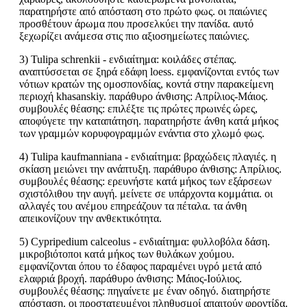
παρατηρήστε από απόσταση στο πρώτο φως. οι παιώνιες
προσθέτουν άρωμα που προσελκύει την πανίδα. αυτό
ξεχωρίζει ανάμεσα στις πιο αξιοσημείωτες παιώνιες.
3) Tulipa schrenkii - ενδιαίτημα: κοιλάδες στέπας.
αναπτύσσεται σε ξηρά εδάφη loess. εμφανίζονται εντός των
νότιων κρατών της ομοσπονδίας, κοντά στην παρακείμενη
περιοχή khasanskiy. παράθυρο άνθισης: Απρίλιος-Μάιος.
συμβουλές θέασης: επιλέξτε τις πρώτες πρωινές ώρες,
αποφύγετε την καταπάτηση. παρατηρήστε άνθη κατά μήκος
των γραμμών κορυφογραμμών ενάντια στο χλωμό φως.
4) Tulipa kaufmanniana - ενδιαίτημα: βραχώδεις πλαγιές. η
σκίαση μειώνει την ανάπτυξη. παράθυρο άνθισης: Απρίλιος.
συμβουλές θέασης: ερευνήστε κατά μήκος των εξάρσεων
σχιστόλιθου την αυγή. μείνετε σε υπάρχοντα κομμάτια. οι
αλλαγές του ανέμου επηρεάζουν τα πέταλα. τα άνθη
απεικονίζουν την ανθεκτικότητα.
5) Cypripedium calceolus - ενδιαίτημα: φυλλοβόλα δάση.
μικροβιότοποι κατά μήκος των θυλάκων χούμου.
εμφανίζονται όπου το έδαφος παραμένει υγρό μετά από
ελαφριά βροχή. παράθυρο άνθισης: Μάιος-Ιούλιος.
συμβουλές θέασης: πηγαίνετε με έναν οδηγό. διατηρήστε
απόσταση. οι προστατευμένοι πληθυσμοί απαιτούν φροντίδα.