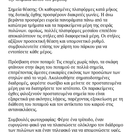
Σημεία θέασης: Οι καθορισμένες πλατφόρμες κατά μήκος
της δυτικής όχθης προσφέρουν διακριτές γωνίες. Η άνω
βεράντα προσφέρει ευρεία πανοράματα πάνω από τα
κατώτερα τμήματα και τα παρακείμενα μέρη της σειράς
πυλώνων. ομοίως, πολλές πλατφόρμες μεσαίου επιπέδου
αποκαλύπτουν τις στήλες από διαφορετικά μέρη. Οι στήλες
αξίζουν προσεκτική θέαση και υπομονετικό ρυθμό.
συμβουλευτείτε επίσης τον χάρτη του πάρκου για να
εντοπίσετε κάθε μέρος.
Πρόσβαση στον ποταμό: Τις εποχές χωρίς πάγο, τα σκάφη
φτάνουν στην άκρη του ποταμού σε πολλά σημεία,
επιτρέποντας άμεσες ευκαιρίες εικόνας των προσώπων των
στηλών από το νερό. Ακολουθήστε σηματοδοτημένες
διαδρομές, φορέστε σωσίβιο και μείνετε σε προστατευμένα
μέρη για να διατηρήσετε τον ιστότοπο. Οι παρακείμενες
όχθες φιλοξενούν προστατευμένα σημεία που είναι
εξαιρετικά για ακίνητες λήψεις, παρέχοντας εξοικείωση με τη
διάθεση του ποταμού και τον αντίκτυπο του καιρού στις
αντανακλάσεις.
Συμβουλές φωτογραφίας: Φέρτε ένα τρίποδο, έναν
ευρυγώνιο φακό για να πλαισιώσετε ολόκληρο τον διάδρομο
των πυλώνων και έναν τηλεφακό για να απομονώσετε υφές.