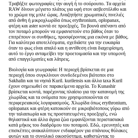
Τραβήξτε φωτογραφίες την αυγή ή το σούρουπο. Τα αρχεία
RAW δίνουν μέγιστο πλάτος για υφή στον ασβεστόλιθο και
το χρώμα της μπλε ώρας. Αναζητήστε χρωματικές πινελιές
από άνθη ή μικροχλωρίδα όπως erythronium, oplopanax,
φτέρη και aster κοντά σε προεξοχές. Τα βουνά απέναντι από
τον ποταμό μπορούν να εμφανιστούν στο βάθος όταν το
επιτρέπουν οι συνθήκες, προσφέροντας μια εικόνα με βάθος.
Για καλύτερα αποτελέσματα, σχεδιάστε για την ευκαιρία
όταν το φως είναι απαλό και η αντίθεση είναι διαχειρίσιμη.
αυτό το έργο ανταμείβει την προετοιμασία και την υπομονή
από επαγγελματίες και λάτρεις.
Βιολογία και γεωγραφία: Η περιοχή βρίσκεται σε μια
περιοχή όπου συγκλίνουν συνδεδεμένοι βιότοποι στο
Sakhalin και τα νησιά Kuril. kurilensis και άλλα taxa Kuril
έχουν σημειωθεί σε παρακείμενα αρχεία. Το Kunashir
βρίσκεται κοντά, παρέχοντας πλαίσιο για την κατανομή της
χλωρίδας και τα ονόματα που χρησιμοποιούνται σε
περιφερειακούς λογαριασμούς. Χλωρίδα όπως erythronium,
oplopanax και φτέρη κατοικούν σε μικροβιότοπους γύρω από
την ταλαιπωρία και τις προστατευμένες προεξοχές, ενώ
θηλαστικά και άλλα άγρια ζώα εμφανίζονται περιστασιακά
κατά μήκος του διαδρόμου του ποταμού. Εδώ, ερευνητές και
επισκέπτες ανακαλύπτουν ενδιαφέρον για σπάνιους θύλακες
φυτών και το συνολικό οικοσύστημα, καθιστώντας το