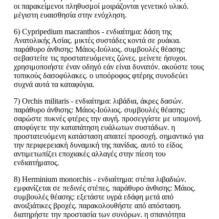
οι παρακείμενοι πληθυσμοί μοιράζονται γενετικό υλικό.
μέγιστη ευαισθησία στην ενόχληση.
6) Cypripedium macranthos - ενδιαίτημα: δάση της
Ανατολικής Ασίας. μικτές συστάδες κοντά σε ρυάκια.
παράθυρο άνθισης: Μάιος-Ιούλιος. συμβουλές θέασης:
σεβαστείτε τις προστατευόμενες ζώνες. μείνετε ήσυχοι.
χρησιμοποιήστε έναν οδηγό εάν είναι δυνατόν. ακούστε τους
τοπικούς δασοφύλακες. ο υποόροφος φτέρης συνοδεύει
συχνά αυτά τα καταφύγια.
7) Orchis militaris - ενδιαίτημα: λιβάδια, άκρες δασών.
παράθυρο άνθισης: Μάιος-Ιούλιος. συμβουλές θέασης:
σαρώστε πυκνές φτέρες την αυγή. προσεγγίστε με υπομονή.
αποφύγετε την καταπάτηση ευάλωτων συστάδων. η
προστατευόμενη κατάσταση απαιτεί προσοχή. σημαντικό για
την περιφερειακή δυναμική της πανίδας. αυτό το είδος
αντιμετωπίζει εποχιακές αλλαγές στην πίεση του
ενδιαιτήματος.
8) Herminium monorchis - ενδιαίτημα: στέπα λιβαδιών.
εμφανίζεται σε πεδινές στέπες. παράθυρο άνθισης: Μάιος.
συμβουλές θέασης: εξετάστε υγρά εδάφη μετά από
ανοιξιάτικες βροχές. παρακολουθήστε από απόσταση.
διατηρήστε την προστασία των συνόρων. η σπανιότητα