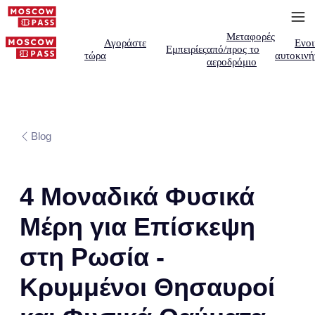
Μεταφορές
Αγοράστε
Ενοι
Εμπειρίες
από/προς το
τώρα
αυτοκινή
αεροδρόμιο
Blog
4 Μοναδικά Φυσικά
Μέρη για Επίσκεψη
στη Ρωσία -
Κρυμμένοι Θησαυροί