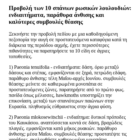
Προβολή των 10 σπάνιων ρωσικών λουλουδιών:
ενδιαιτήματα, παράθυρα άνθισης και
καλύτερες συμβουλές θέασης
Ξεκινήστε την προβολή πεδίου με μια καθοδηγούμενη
πεζοπορία την αυγή σε προστατευόμενα καταφύγια κατά τη
διάρκεια της περιόδου αιχμής. έχετε περισσότερες
πιθανότητες να παρατηρήσετε τα 10 είδη σε άγριες
τοποθεσίες.
1) Paeonia tenuifolia - ενδιαιτήματα: δάση. όριο μεταξύ
δάσους και στέπας. εμφανίζονται σε ξηρά, πετρώδη εδάφη.
παράθυρο άνθισης: τέλη Μαΐου-αρχές Ιουνίου. συμβουλές
θέασης: μείνετε σε καθιερωμένα μονοπάτια σε
προστατευόμενες ζώνες. παρατηρήστε από το πρώτο φως.
πανίδα όπως μέλισσες, hawkmoths υποστηρίζει την
επικονίαση. μεταξύ των σπανιότερων παιώνιων στην
Ευρασία. πληθυσμός εύθραυστος στην άγρια φύση.
2) Paeonia mlokosewitschii - ενδιαίτημα: δυτικοί πρόποδες
του Καυκάσου. αναπτύσσεται κοντά σε δάση, βραχώδεις
πλαγιές. εμφανίζονται κατά μήκος ρυακιών. παράθυρο
άνθισης: μέσα Μαΐου. συμβουλές θέασης: προστατέψτε τις
χαράδρες, ακολουθήστε καθιερωμένα μονοπάτια,