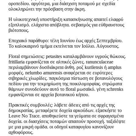
οροπεδίου. αργότερα, μια διάσχιση ποταμού με σχεδία
ολοκληρώνει την πρόσβαση στην άκρη.
Η υλικοτεχνική υποστήριξη κατασκήνωσης απαιτεί ελαφρύ
εξοπλισμό. ελάχιστα απόβλητα. σεβασμός για εύθραυστους
βιότοπους.
Εποχιακό παράθυρο: τέλη Ιουνίου έως αρχές Σεπτεμβρίου.
Το καλοκαιρινό τμήμα εκτείνεται τον Ιούλιο. Αύγουστος.
Floral σημειώσεις: petasites καταλαμβάνουν υγρούς θώκους.
fritillaria εμφανίζεται σε αλπικές ζώνες. ranunculaceae
περιλαμβάνουν δυσδιάκριτα άνθη. ροζ kurilensis ή amplus
μορφές. nelumbo amurensis αναφέρεται σε ευρύτερες
σιβηρικές χλωρίδες. παγκόσμια πίστωση σε βοτανολόγους
πεδίου για την τεκμηρίωση της ποικιλομορφίας. στρώματα
θάμνων συνοδεύουν αυτό το floral μωσαϊκό. γένη schrenks
εμφανίζονται σε αρχεία βοτανικού κήπου.
Πρακτικές συμβουλές: λάβετε άδειες από τις αρχές της
δημοκρατίας. μεταφέρετε δοχεία αρκούδων. εξασκήστε το
Leave No Trace. αποθηκεύστε τα γεύματα σε σφραγισμένα
δοχεία. οι διασχίσεις ποταμών απαιτούν προσοχή. ταξιδέψτε
με μια μικρή ομάδα. οι οδηγοί καταφυγίου κανονίζουν
αχθοφόρους.