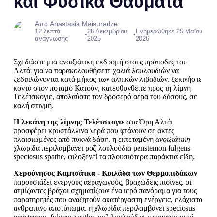
και Φυσικά Θαύματα
Από Anastasia Maisuradze
12 λεπτά
28 Δεκεμβρίου
Ενημερώθηκε 25 Μαΐου
•
•
ανάγνωσης
2025
2026
Σχεδιάστε μια ανοιξιάτικη εκδρομή στους πρόποδες του
Αλτάι για να παρακολουθήσετε χαλιά λουλουδιών να
ξεδιπλώνονται κατά μήκος των αλπικών λιβαδιών. ξεκινήστε
κοντά στον ποταμό Κατούν, κατευθυνθείτε προς τη λίμνη
Τελέτσκογιε, απολαύστε τον δροσερό αέρα του δάσους, σε
καλή στιγμή.
Η λεκάνη της λίμνης Τελέτσκογιε
στα Όρη Αλτάι
προσφέρει κρυστάλλινα νερά που φτάνουν σε ακτές
πλαισιωμένες από πυκνά δάση. η εκτεταμένη
ανοιξιάτικη
χλωρίδα περιλαμβάνει ροζ λουλούδια penstemon fulgens
speciosus spathe, φιλοξενεί τα πλουσιότερα παράκτια είδη.
Χερσόνησος Καμτσάτκα - Κοιλάδα των Θερμοπιδάκων
παρουσιάζει ενεργούς αεραγωγούς, βραχώδεις πισίνες. οι
ατμίζοντες βράχοι σχηματίζουν ένα ιερό πανόραμα για τους
παρατηρητές που αναζητούν ακατέργαστη ενέργεια, ελάχιστο
ανθρώπινο αποτύπωμα. η χλωρίδα περιλαμβάνει speciosus
penstemon, fulgens spathe, ροζ λουλούδια. μικροσκοπικοί