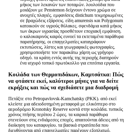
μήκος των λεκανών των ποταμών. λουλούδια που
μοιάζουν με Penstemon δείχνουν έντονο χρώμα σε
ανοιχτές πλαγιές. εμφανίσεις distichum τεκμηριωμένες
σε βραχώδεις εξάρσεις. είδη amurensis και Polygonum
κατοικούν σε υγρούς θύλακες. σφενδάμια κατά μήκος
των άκρων υγρασίας προσθέτουν εποχιακή εμφάνιση.
ο καλοκαιρινός καιρός ευνοεί τα εκτεταμένα παράθυρα
παρατήρησης. οι επαγγελματίες καταγράφουν
εκτυπώσεις, λίστες και γεωγραφικές φωτογραφίες.
χρησιμοποιήστε τον παρακάτω χάρτη ως γρήγορο
οδηγό. τα κράτη εντός αυτής της περιοχής διατηρούν
ένα ισχυρό τοπικό πρωτόκολλο για επιτόπια εργασία.
Κοιλάδα των Θερμοπιδάκων, Καμτσάτκα: Πώς
να φτάσετε εκεί, καλύτεροι μήνες για να δείτε
εκρήξεις και πώς να σχεδιάσετε μια διαδρομή
Πετάξτε στο Petropavlovsk-Kamchatsky (PKK). από εκεί
κλείστε μια αδειοδοτημένη μεταφορά με ελικόπτερο στο
αεροδρόμιο Kronotsky Reserve κοντά στην κοιλάδα. τυπικός
χρόνος πτήσης περίπου 2 ώρες. τα καιρικά παράθυρα
στενεύουν στις ενδιάμεσες εποχές. απαιτούνται άδειες από τη
διοίκηση του καταφυγίου. τα βασικά στρατόπεδα που
διευθύνονται από επαγγελματίες παρέχουν εξοπλισμό.