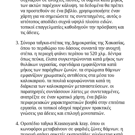
των ακτών παρέχουν κάλυψη. τα δεδομένα θα πρέπει
να προστεθούν σε ένα βιβλίο. χρησιμοποιήστε έναν
χάρτη για να σημειώσετε τις συντεταγμένες. αυτός ο
ιστότοπος αποδίδει συχνά υψηλό πλούτο ειδών.
τοπικοί επαγγελματίες καθοδηγούν την πρόσβαση και
τις άδειες.
Σύνορα ταΐγκα-στέπας της Δημοκρατίας της Χακασίας.
όπου το περιθώριο του δάσους συναντά την ανοιχτή
στέπα. η περιοχή φτάνει περίπου τα 520 χλμ. δέντρα
όπως πεύκα, έλατα συγκεντρώνονται κατά μήκος των
θυλάκων υγρασίας. σφενδάμια εμφανίζονται κατά
μήκος των παρόχθιων ζωνών. τα στρώματα θάμνων
εμφανίζουν χρωματικές αντιθέσεις στα μέσα του
καλοκαιριού. τα πουλιά κορυφώνονται κατά τη
διάρκεια των καλοκαιρινών μεταναστεύσεων. οι
παρατηρητές συντάσσουν λίστες με συντεταγμένες.
ανατρέξτε σε έναν κρατικό χάρτη. ένα βιβλίο
περιφερειακών χαρακτηριστικών βοηθά στην επιτόπια
εργασία. οι τοπικοί οδηγοί παρέχουν πρακτικές
γνώσεις για άδειες και επιλογή μονοπατιών.
Οροπέδιο ταΐγκα Krasnoyarsk kray. όπου οι
κωνοφόροι μεταβαίνουν σε φαρδιές ζώνες θάμνων. η
περιοχή φτάνει αρκετές εκατοντάδες χιλιόμετρα κατά