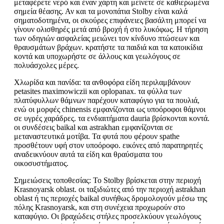
μεταφέρετε νερό και έναν χάρτη και μείνετε σε καθιερωμένα
σημεία θέασης. Αν και τα μονοπάτια Stolby είναι καλά
σηματοδοτημένα, οι σκούρες επιφάνειες βασάλτη μπορεί να
γίνουν ολισθηρές μετά από βροχή ή στο λυκόφως. Η τήρηση
των οδηγιών ασφαλείας μειώνει τον κίνδυνο πτώσεων και
θραυσμάτων βράχων. κρατήστε τα παιδιά και τα κατοικίδια
κοντά και υποχωρήστε σε άλλους και γεωλόγους σε
πολυάσχολες μέρες.
Χλωρίδα και πανίδα: τα ανθοφόρα είδη περιλαμβάνουν
petasites maximowiczii και oplopanax. τα φύλλα των
πλατύφυλλων θάμνων παρέχουν καταφύγιο για τα πουλιά,
ενώ οι μορφές chinensis εμφανίζονται ως υποόροφοι θάμνοι
σε υγρές χαράδρες. τα ενδιαιτήματα dauria βρίσκονται κοντά.
οι συνδέσεις baikal και astrakhan εμφανίζονται σε
μεταναστευτικά μοτίβα. Τα φυτά που φέρουν spathe
προσθέτουν υφή στον υποόροφο. εικόνες από παρατηρητές
αναδεικνύουν αυτά τα είδη και θραύσματα του
οικοσυστήματος.
Σημειώσεις τοποθεσίας: Το Stolby βρίσκεται στην περιοχή
Krasnoyarsk oblast. οι ταξιδιώτες από την περιοχή astrakhan
oblast ή τις περιοχές baikal συνήθως δρομολογούν μέσω της
πόλης Krasnoyarsk, και στη συνέχεια προχωρούν στο
καταφύγιο. Οι βραχώδεις στήλες προσελκύουν γεωλόγους