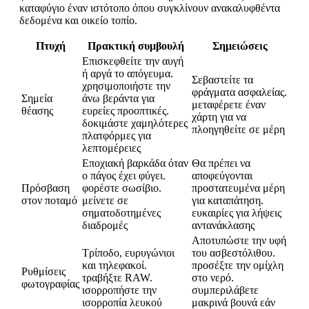
καταφύγιο έναν ιστότοπο όπου συγκλίνουν ανακαλυφθέντα
δεδομένα και οικείο τοπίο.
Πτυχή
Πρακτική συμβουλή
Σημειώσεις
Επισκεφθείτε την αυγή
ή αργά το απόγευμα.
Σεβαστείτε τα
χρησιμοποιήστε την
φράγματα ασφαλείας.
Σημεία
άνω βεράντα για
μεταφέρετε έναν
θέασης
ευρείες προοπτικές.
χάρτη για να
δοκιμάστε χαμηλότερες
πλοηγηθείτε σε μέρη
πλατφόρμες για
λεπτομέρειες
Εποχιακή βαρκάδα όταν
Θα πρέπει να
ο πάγος έχει φύγει.
αποφεύγονται
Πρόσβαση
φορέστε σωσίβιο.
προστατευμένα μέρη
στον ποταμό
μείνετε σε
για καταπάτηση.
σηματοδοτημένες
ευκαιρίες για λήψεις
διαδρομές
αντανάκλασης
Αποτυπώστε την υφή
Τρίποδο, ευρυγώνιοι
του ασβεστόλιθου.
και τηλεφακοί.
προσέξτε την ομίχλη
Ρυθμίσεις
τραβήξτε RAW.
στο νερό.
φωτογραφίας
ισορροπήστε την
συμπεριλάβετε
ισορροπία λευκού
μακρινά βουνά εάν