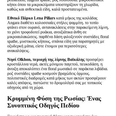
κήποι όπου τα μικροκλίματα υποστηρίζουν τη χλωρίδα,
καθώς και ανθεκτικά είδη, καλά προστατευμένα.
Εθνικό Πάρκο Lena Pillars
κατά μήκος της κοιλάδας
Angara διαθέτει κολοσσιαίες στήλες ψαμμίτη. το τοπίο
φτάνει στον ουρανό, αντανακλάσεις στην παρακείμενη λίμνη,
το χιόνι τροφοδοτεί ρυάκια, ανοιξιάτικα άνθη σε
μικροαυλακώσεις. παρθένα δάση φιλοξενούν συστάδες floral
spathe, μυστικούς κήπους, σπάνια είδη για παρατηρητές με
οξυδερκή μάτια, είστε έτοιμοι για περισσότερες
ανακαλύψεις.
Νησί Olkhon, περιοχή της λίμνης Βαϊκάλης
προσφέρει
κρυστάλλινα νερά, ακτές μόνιμου παγετού, πευκοδάση. η
άνοιξη αποκαλύπτει ένα floral μωσαϊκό σε παράκτια λιβάδια.
ροζ συστάδες spathe κοσμούν βραχώδεις όρμους.
πολιτιστικές διαδρομές κατά μήκος των ακτών προσφέρουν
καλές απόψεις, πιστώστε το δρομολόγιό σας με τοπικούς
οδηγούς από τη χώρα.
Κρυμμένη Φύση της Ρωσίας: Ένας
Συνοπτικός Οδηγός Πεδίου