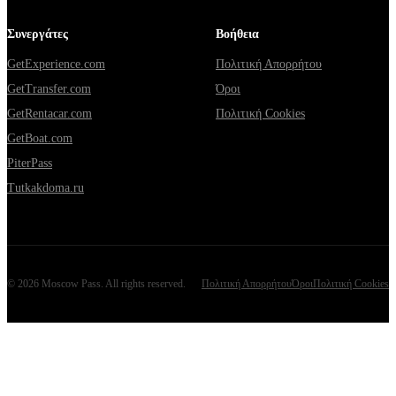
Συνεργάτες
Βοήθεια
GetExperience.com
Πολιτική Απορρήτου
GetTransfer.com
Όροι
GetRentacar.com
Πολιτική Cookies
GetBoat.com
PiterPass
Tutkakdoma.ru
©
2026
Moscow Pass
. All rights reserved.
Πολιτική Απορρήτου
Όροι
Πολιτική Cookies