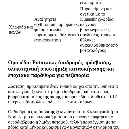
είναι ορατά
Παρακείμενη και
σχετική με το
Αναζητήστε
Kunashir χλωρίδα
erythronium, oplopanax,
δείχνουν
Χλωρίδα και
φτέρη και aster.
βιογεωγραφικές
πανίδα
παρατηρήστε θηλαστικά
συνδέσεις. σπάνιοι
από απόσταση
θύλακες
ανακαλύφθηκαν από
βοτανολόγους
Οροπέδιο Putorana: Διαδρομές πρόσβασης,
υλικοτεχνική υποστήριξη κατασκήνωσης και
εποχιακά παράθυρα για πεζοπορία
Σύσταση: προσλάβετε έναν τοπικό οδηγό από την υπηρεσία
καταφυγίου. ξεκινήστε με μια διαδρομή από νότο προς
βορρά κατά μήκος της άκρης του οροπεδίου. διαθέστε 9-12
ημέρες. εξασφαλίστε άδειες εκ των προτέρων.
Οι διαδρομές πρόσβασης ξεκινούν από το Krasnoyarsk ή το
Norilsk. μια αεροπορική μεταφορά σε έναν περιφερειακό
αεροδιάδρομο ή λιμάνι ποταμού. τελική προσέγγιση με τα
πόδια κατά μήκος καθορισμένων μονοπατιών στην άκρη του