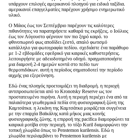
υπάρχουν επιλογές αμερικανού πλοηγού για ειδικά ταξίδια.
αμερικανοί επαγγελματίες παρέχουν χρήσιμο ενημερωτικό
υλικό.
Ο Μάιος έως τον Σεπτέμβριο παρέχουν τις καλύτερες
πιθανότητες να παρατηρήσετε καθαρά τις εκρήξεις. ο Ιούλιος
έως τον Αύγουστο φέρνουν τον πιο ξηρό καιρό. το
φθινοπωρινό φως αποδίδει ζεστό, απαλό φωτισμό
κατάλληλο για φωτογραφία πεδίου. σχεδιάστε ένα παράθυρο
με 1-2 εβδομάδες εφεδρικό για καιρικές καθυστερήσεις.
λειτουργήστε με αδειοδοτημένο οδηγό. πραγματοποιήστε
μια διαμονή 2-4 ημερών κοντά στο πεδίο των
θερμοπιδάκων. αυτή η περίοδος σηματοδοτεί την περίοδο
αιχμής για εξερεύνηση.
Εδώ ένας πλοηγός προετοιμάζει τη διαδρομή. η περιοχή
αντιπροσωπεύεται από το Kronotsky Reserve ως τον
προστατευμένο πυρήνα. Αυτή η περιοχή περιέχει ένα από τα
παλαιότερα γεωθερμικά πεδία στη φυσιογραφική ζώνη της
Καμτσάτκα. η λεκάνη της Καμτσάτκα μοιράζεται συγγένεια
με την επαρχία Βαϊκάλης κατά μήκος μιας κοινής
φυσιογραφικής ζώνης. η επιρροή της pacifica διαμορφώνει τα
καιρικά μοτίβα στην περιοχή. το τόξο Kuril διαμορφώνει την
τοπική χλωρίδα όπως το Penstemon kurilensis. Εδώ η
χλωρίδα περιλαμβάνει το Penstemon kurilensis με