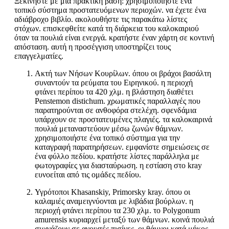
Ξεκινήστε με μια πρακτική βάση: χρησιμοποιήστε ένα
τοπικό σύστημα προστατευόμενων περιοχών. να έχετε ένα
αδιάβροχο βιβλίο. ακολουθήστε τις παρακάτω λίστες
στόχων. επισκεφθείτε κατά τη διάρκεια του καλοκαιριού
όταν τα πουλιά είναι ενεργά. κρατήστε έναν χάρτη σε κοντινή
απόσταση. αυτή η προσέγγιση υποστηρίζει τους
επαγγελματίες.
Ακτή των Νήσων Κουρίλων. όπου οι βράχοι βασάλτη
συναντούν τα ρεύματα του Ειρηνικού. η περιοχή
φτάνει περίπου τα 420 χλμ. η βλάστηση διαθέτει
Penstemon distichum. χρωματικές παραλλαγές που
παρατηρούνται σε ανθοφόρα στελέχη. σφενδάμια
υπάρχουν σε προστατευμένες πλαγιές. τα καλοκαιρινά
πουλιά μεταναστεύουν μέσω ζωνών θάμνων.
χρησιμοποιήστε ένα τοπικό σύστημα για την
καταγραφή παρατηρήσεων. εμφανίστε σημειώσεις σε
ένα φύλλο πεδίου. κρατήστε λίστες παράλληλα με
φωτογραφίες για διασταύρωση. η εστίαση στο kray
ευνοείται από τις ομάδες πεδίου.
Υγρότοποι Khasanskiy, Primorsky kray. όπου οι
καλαμιές αναμειγνύονται με λιβάδια βούρλων. η
περιοχή φτάνει περίπου τα 230 χλμ. το Polygonum
amurensis κυριαρχεί μεταξύ των θάμνων. κοινά πουλιά
συχνάζουν σε ανοιχτές πισίνες. οι θάμνοι κατά μήκος