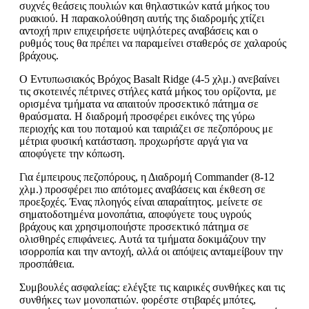
συχνές θεάσεις πουλιών και θηλαστικών κατά μήκος του
ρυακιού. Η παρακολούθηση αυτής της διαδρομής χτίζει
αντοχή πριν επιχειρήσετε υψηλότερες αναβάσεις και ο
ρυθμός τους θα πρέπει να παραμείνει σταθερός σε χαλαρούς
βράχους.
Ο Εντυπωσιακός Βρόχος Basalt Ridge (4-5 χλμ.) ανεβαίνει
τις σκοτεινές πέτρινες στήλες κατά μήκος του ορίζοντα, με
ορισμένα τμήματα να απαιτούν προσεκτικό πάτημα σε
θραύσματα. Η διαδρομή προσφέρει εικόνες της γύρω
περιοχής και του ποταμού και ταιριάζει σε πεζοπόρους με
μέτρια φυσική κατάσταση. προχωρήστε αργά για να
αποφύγετε την κόπωση.
Για έμπειρους πεζοπόρους, η Διαδρομή Commander (8-12
χλμ.) προσφέρει πιο απότομες αναβάσεις και έκθεση σε
προεξοχές. Ένας πλοηγός είναι απαραίτητος. μείνετε σε
σηματοδοτημένα μονοπάτια, αποφύγετε τους υγρούς
βράχους και χρησιμοποιήστε προσεκτικό πάτημα σε
ολισθηρές επιφάνειες. Αυτά τα τμήματα δοκιμάζουν την
ισορροπία και την αντοχή, αλλά οι απόψεις ανταμείβουν την
προσπάθεια.
Συμβουλές ασφαλείας: ελέγξτε τις καιρικές συνθήκες και τις
συνθήκες των μονοπατιών. φορέστε στιβαρές μπότες,