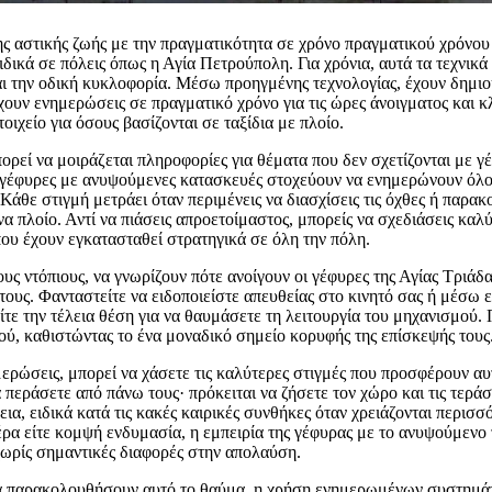
ς αστικής ζωής με την πραγματικότητα σε χρόνο πραγματικού χρόνου 
ιδικά σε πόλεις όπως η Αγία Πετρούπολη. Για χρόνια, αυτά τα τεχνικ
αι την οδική κυκλοφορία. Μέσω προηγμένης τεχνολογίας, έχουν δημιο
χουν ενημερώσεις σε πραγματικό χρόνο για τις ώρες άνοιγματος και κ
οιχείο για όσους βασίζονται σε ταξίδια με πλοίο.
ρεί να μοιράζεται πληροφορίες για θέματα που δεν σχετίζονται με γέ
γέφυρες με ανυψούμενες κατασκευές στοχεύουν να ενημερώνουν όλου
ς. Κάθε στιγμή μετράει όταν περιμένεις να διασχίσεις τις όχθες ή παρα
ένα πλοίο. Αντί να πιάσεις απροετοίμαστος, μπορείς να σχεδιάσεις καλ
ου έχουν εγκατασταθεί στρατηγικά σε όλη την πόλη.
τους ντόπιους, να γνωρίζουν πότε ανοίγουν οι γέφυρες της Αγίας Τριάδ
τους. Φανταστείτε να ειδοποιείστε απευθείας στο κινητό σας ή μέσω 
ίτε την τέλεια θέση για να θαυμάσετε τη λειτουργία του μηχανισμού.
ού, καθιστώντας το ένα μοναδικό σημείο κορυφής της επίσκεψής τους
ερώσεις, μπορεί να χάσετε τις καλύτερες στιγμές που προσφέρουν αυτ
α περάσετε από πάνω τους· πρόκειται να ζήσετε τον χώρο και τις τερά
ια, ειδικά κατά τις κακές καιρικές συνθήκες όταν χρειάζονται περισσ
έρα είτε κομψή ενδυμασία, η εμπειρία της γέφυρας με το ανυψούμενο
ωρίς σημαντικές διαφορές στην απολαύση.
να παρακολουθήσουν αυτό το θαύμα, η χρήση ενημερωμένων συστημ