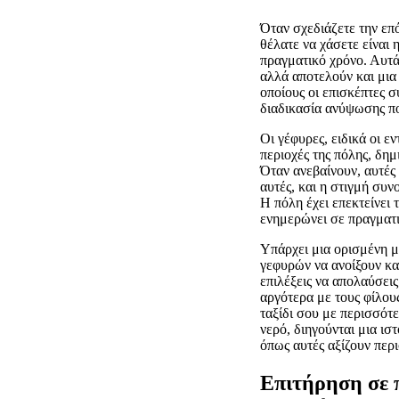
Όταν σχεδιάζετε την επό
θέλατε να χάσετε είναι
πραγματικό χρόνο. Αυτά
αλλά αποτελούν και μια 
οποίους οι επισκέπτες 
διαδικασία ανύψωσης που
Οι γέφυρες, ειδικά οι 
περιοχές της πόλης, δη
Όταν ανεβαίνουν, αυτές
αυτές, και η στιγμή συν
Η πόλη έχει επεκτείνει 
ενημερώνει σε πραγματ
Υπάρχει μια ορισμένη μ
γεφυρών να ανοίξουν κα
επιλέξεις να απολαύσεις
αργότερα με τους φίλου
ταξίδι σου με περισσότ
νερό, διηγούνται μια ισ
όπως αυτές αξίζουν περ
Επιτήρηση σε 