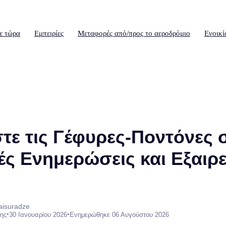
ε τώρα
Εμπειρίες
Μεταφορές από/προς το αεροδρόμιο
Ενοικί
ε τις Γέφυρες-Ποντόνες σ
ές Ενημερώσεις και Εξαιρε
aisuradze
•
•
ης
30 Ιανουαρίου 2026
Ενημερώθηκε 06 Αυγούστου 2026