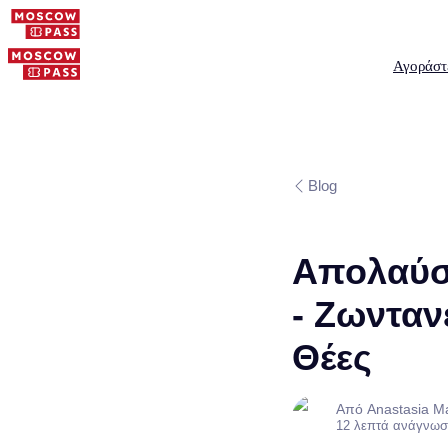
Αγοράστ
Blog
Απολαύστ
- Ζωνταν
Θέες
Από Anastasia M
12 λεπτά ανάγνωσ