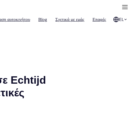
αση αυτοκινήτου
Blog
Σχετικά με εμάς
Επαφές
EL
ε Εchtijd
τικές