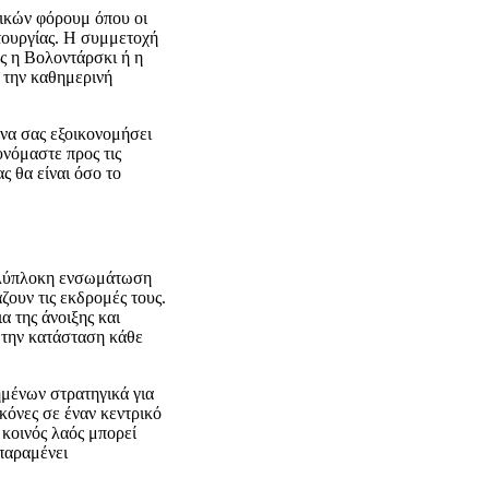
νικών φόρουμ όπου οι
ιτουργίας. Η συμμετοχή
ως η Βολοντάρσκι ή η
ς την καθημερινή
 να σας εξοικονομήσει
υνόμαστε προς τις
ς θα είναι όσο το
πολύπλοκη ενσωμάτωση
ζουν τις εκδρομές τους.
 της άνοιξης και
 την κατάσταση κάθε
ημένων στρατηγικά για
κόνες σε έναν κεντρικό
 κοινός λαός μπορεί
 παραμένει