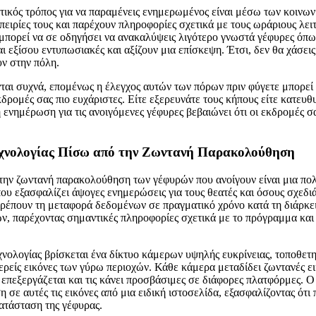
ικός τρόπος για να παραμένεις ενημερωμένος είναι μέσω των κοινω
μπειρίες τους και παρέχουν πληροφορίες σχετικά με τους ωράριους λε
ς μπορεί να σε οδηγήσει να ανακαλύψεις λιγότερο γνωστά γέφυρες όπ
αι εξίσου εντυπωσιακές και αξίζουν μια επίσκεψη. Έτσι, δεν θα χάσει
ν στην πόλη.
ονται συχνά, επομένως η έλεγχος αυτών των πόρων πριν φύγετε μπορεί
εκδρομές σας πιο ευχάριστες. Είτε εξερευνάτε τους κήπους είτε κατευθ
 ενημέρωση για τις ανοιγόμενες γέφυρες βεβαιώνει ότι οι εκδρομές σα
χνολογίας Πίσω από την Ζωντανή Παρακολούθηση
 την ζωντανή παρακολούθηση των γέφυρών που ανοίγουν είναι μια 
ου εξασφαλίζει άψογες ενημερώσεις για τους θεατές και όσους σχεδιά
ρέπουν τη μεταφορά δεδομένων σε πραγματικό χρόνο κατά τη διάρκεια
ν, παρέχοντας σημαντικές πληροφορίες σχετικά με το πρόγραμμα και
εχνολογίας βρίσκεται ένα δίκτυο κάμερων υψηλής ευκρίνειας, τοποθετ
ρείς εικόνες των γύρω περιοχών. Κάθε κάμερα μεταδίδει ζωντανές ει
ς επεξεργάζεται και τις κάνει προσβάσιμες σε διάφορες πλατφόρμες. Ο
 σε αυτές τις εικόνες από μια ειδική ιστοσελίδα, εξασφαλίζοντας ότι
ατάσταση της γέφυρας.