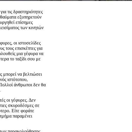
για τις δραστηριότητες
ά θαύματα εξυπηρετούν
υργηθεί επίσημες
λεισίματος των κινητών
φυρες, οι ιστοσελίδες
ς τους επισκέπτες για
κολουθείς μια γέφυρα να
ύτερα το ταξίδι σου με
ας μπορεί να βελτιώσει
ενός ιστότοπου,
 Πολλοί άνθρωποι δεν θα
.
ές οι γέφυρες. Δεν
στιες σκυροδέσμες σε
ότερο. Είτε φοράτε
 τμήμα παραμένει
άτων παρακολούθησης