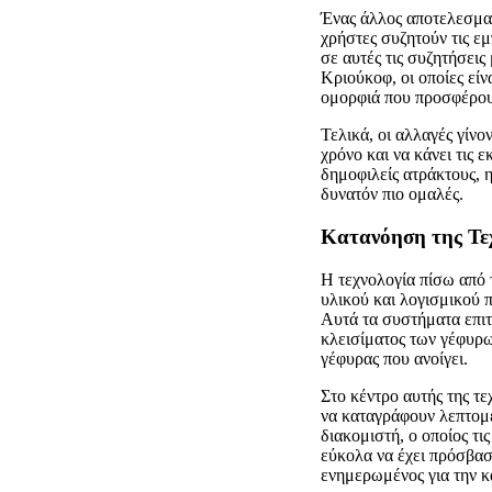
Ένας άλλος αποτελεσματ
χρήστες συζητούν τις ε
σε αυτές τις συζητήσει
Κριούκοφ, οι οποίες είν
ομορφιά που προσφέρου
Τελικά, οι αλλαγές γίν
χρόνο και να κάνει τις 
δημοφιλείς ατράκτους, η
δυνατόν πιο ομαλές.
Κατανόηση της Τε
Η τεχνολογία πίσω από
υλικού και λογισμικού π
Αυτά τα συστήματα επιτ
κλεισίματος των γέφυρω
γέφυρας που ανοίγει.
Στο κέντρο αυτής της τ
να καταγράφουν λεπτομε
διακομιστή, ο οποίος τι
εύκολα να έχει πρόσβαση
ενημερωμένος για την κ