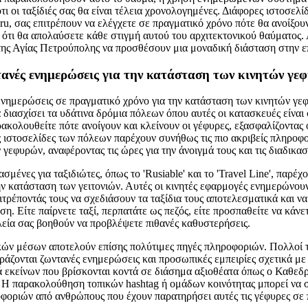
τι οι ταξίδιές σας θα είναι τέλεια χρονολογημένες. Διάφορες ιστοσελί
pb.ru, σας επιτρέπουν να ελέγχετε σε πραγματικό χρόνο πότε θα ανοίξο
 ότι θα απολαύσετε κάθε στιγμή αυτού του αρχιτεκτονικού θαύματος.
 της Αγίας Πετρούπολης να προσθέσουν μια μοναδική διάσταση στην ε
τανές ενημερώσεις για την κατάσταση των κινητών γε
ενημερώσεις σε πραγματικό χρόνο για την κατάσταση των κινητών γεφ
α διασχίσει τα υδάτινα δρόμια πόλεων όπου αυτές οι κατασκευές είνα
ρακολουθείτε πότε ανοίγουν και κλείνουν οι γέφυρες, εξασφαλίζοντας
ς ιστοσελίδες των πόλεων παρέχουν συνήθως τις πιο ακριβείς πληροφ
 γεφυρών, αναφέροντας τις ώρες για την άνοιγμά τους και τις διαδικα
σμένες για ταξιδιώτες, όπως το 'Rusiable' και το 'Travel Line', παρέ
ην κατάσταση των γειτονιών. Αυτές οι κινητές εφαρμογές ενημερώνουν
ιτρέποντάς τους να σχεδιάσουν τα ταξίδια τους αποτελεσματικά και ν
. Είτε παίρνετε ταξί, περπατάτε ως πεζός, είτε προσπαθείτε να κάνε
λεία σας βοηθούν να προβλέψετε πιθανές καθυστερήσεις.
ών μέσων αποτελούν επίσης πολύτιμες πηγές πληροφοριών. Πολλοί τ
ιράζονται ζωντανές ενημερώσεις και προσωπικές εμπειρίες σχετικά με
ά εκείνων που βρίσκονται κοντά σε διάσημα αξιοθέατα όπως ο Καθεδρ
. Η παρακολούθηση τοπικών hashtag ή ομάδων κοινότητας μπορεί να
φοριών από ανθρώπους που έχουν παρατηρήσει αυτές τις γέφυρες σε 