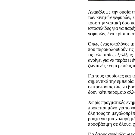
Ανακάλυψε την ουσία τη
των κινητών γεφυρών, ε
τόσο την ναυτική όσο κ
ιστοσελίδες για να παρέ
γεφυρών, ένα κρίσιμο στ
Όπως ένας ιστολόγος μπο
που παρακολουθούν τις 
τις τελευταίες εξελίξει
ανοίγει για να περάσει 
ζωντανές ενημερώσεις π
Για τους τουρίστες και 
σημαντικά την εμπειρία 
επιτρέποντάς σας να βρε
δουν κάτι παρόμοιο αλλ
Χωρίς πραγματικές ενημ
πρόκειται μόνο για το ν
όλη τους τη μεγαλοπρέπε
ρούχα για μια χαλαρή μ
προσβάσιμη σε όλους, χ
Για όσους σχεδιάζουν 