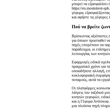
μπορεί να εξασφαλίσει ό
https://en.mostotrest-s
γέφυρα, εξασφαλίζοντας
και αφήστε τις γέφυρες
Πού να βρείτε ζων
Βρίσκοντας αξιόπιστες 
για όποιον προσπαθεί ν
πηγές επιτρέπουν να πα
παράδειγμα, οι επίσημε
λειτουργίας των κινητών
Εφαρμογές ειδικά σχεδια
πραγματικό χρόνο για τ
οποιαδήποτε αλλαγή, επ
κυκλοφοριακή συμφόρηση
ποταμούς, αυτά τα εργα
Οι πλατφόρμες κοινωνικ
λάτρεις του ταξιδιού μο
κινητών γεφυρών, ειδικ
και η Γέφυρα Ανίτσκοφ
μια πλούσια πηγή πληρο