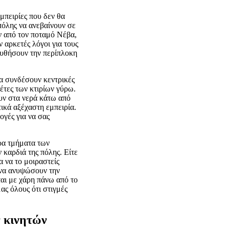
μπειρίες που δεν θα
πόλης να ανεβαίνουν σε
ν από τον ποταμό Νέβα,
ν αρκετές λόγοι για τους
ουθήσουν την περίπλοκη
να συνδέσουν κεντρικές
έτες των κτιρίων γύρω.
υν στα νερά κάτω από
τικά αξέχαστη εμπειρία.
ογές για να σας
ρα τμήματα των
 καρδιά της πόλης. Είτε
α να το μοιραστείς
 να ανυψώσουν την
αι με χάρη πάνω από το
μας όλους ότι στιγμές
 κινητών