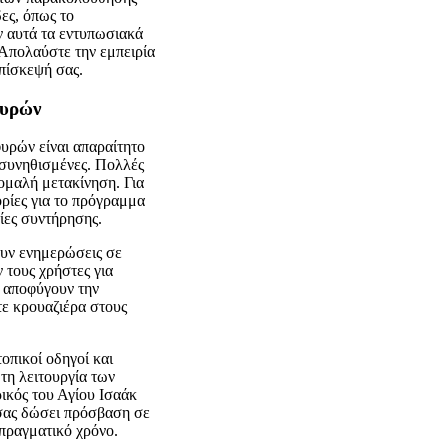
δες, όπως το
υν αυτά τα εντυπωσιακά
 Απολαύστε την εμπειρία
πίσκεψή σας.
φυρών
υρών είναι απαραίτητο
ι συνηθισμένες. Πολλές
 ομαλή μετακίνηση. Για
ορίες για το πρόγραμμα
σίες συντήρησης.
χουν ενημερώσεις σε
 τους χρήστες για
α αποφύγουν την
τε κρουαζιέρα στους
οπικοί οδηγοί και
 τη λειτουργία των
ικός του Αγίου Ισαάκ
 σας δώσει πρόσβαση σε
πραγματικό χρόνο.