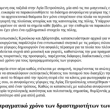
μενη σας ταξιδιά στην Αγία Πετρούπολη, μία από τις πιο μαγευτικές ε
 η ευκαιρία να παρακολουθήσετε τα διάσημα ανυψούμενα γεφύρια της 
 τα αρχιτεκτονικά θαύματα δεν μόνο επιτρέπουν στα πλοία να περνού
γιορτή της πλούσιας ιστορίας και της καινοτομίας της πόλης. Υπάρχου
συρρέουν σε αυτά τα σημεία κάθε βράδυ, με την επιθυμία να παρακολ
 έχει γίνει ένα εμβληματικό στοιχείο της πόλης.
εντυπωσιακές Κριούκοφ και Δβόρτσοβα, κατασκευάστηκαν αρχικά για 
μιουργώντας παράλληλα ένα εντυπωσιακό σκηνικό με τις μαύρες σιλου
 οι γέφυρες δημιουργούν ένα ασφαλές πέρασμα για τα πλοία που πλέο
οδεύεται συχνά από μουσική και γιορτές, καθιστώντας την μια πραγμα
τις τουριστικές της προσφορές, παρέχοντας διάφορες διαδικτυακές επιλ
ικό χρόνο για τους προγραμματισμούς των γεφυρών.
αγεία στον αέρα καθώς στέκεσαι με αναμονή, περιμένοντας τα ανώτε
ι να αποκαλύψουν εκπληκτικές θέασεις του ποταμού που διασχίζει την
 αυτό το θέαμα από την πρώτη σειρά είτε να κάνεις μια φωτογραφία γι
ς σου, οι ανυψούμενες γέφυρες της Αγίας Πετρούπολης υποσχέθηκαν
ερους από έναν τρόπους. Καθώς οι κατασκευές με καλώδια ανυψώνοντ
τορία τεχνολογικής ικανότητας και πολιτιστικής σημασίας, θυμίζοντάς 
ισσότερο από μια απλή ματιά.
πραγματικό χρόνο των δραστηριοτήτων των