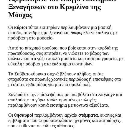
Ξεναγήσεων στο Κρεμλίνο της
Μόσχας
Οι
κύριοι
τύποι εισιτηρίων περιλαμβάνουν μια βασική
είσοδο, συνεδρίες με ξεναγό και
διαφορετικές
επιλογές με
πρόσβαση στο μουσείο.
Αυτό το
ιστορικό
φρούριο, που βρίσκεται στην καρδιά της
πρωτεύουσας, σας επιτρέπει να νιώσετε το βάρος των
αιώνων και στεγάζει πολλά μουσεία και επίσημα γραφεία, με
εύκολη πρόσβαση στα εκδοτήρια εισιτηρίων.
Τα Σαββατοκύριακα συχνά βλέπουν πλήθος, οπότε
στοχεύστε σε πρωινές χρονικές περιόδους ή επισκέψεις στα
μέσα της εβδομάδας για μια πιο ομαλή ροή.
Συνδυάστε την επίσκεψή σας με μια βόλτα στο zaryadye και
απολαύστε τα γύρω
τοπία
. ορισμένες επιλογές
περιλαμβάνουν κοινά εισιτήρια με κοντινά αξιοθέατα.
Οι
θησαυροί
περιλαμβάνουν αρχαία
στέμματα
, εικόνες και
εμβλήματα που φορούσαν κάποτε ηγεμόνες και πατριάρχες,
που εκτίθενται σε ειδικές αίθουσες.