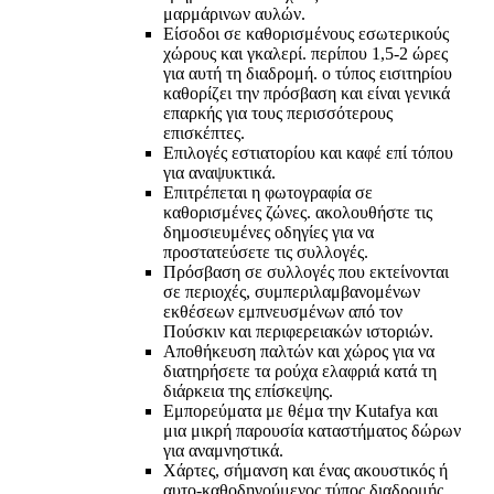
μαρμάρινων αυλών.
Είσοδοι σε καθορισμένους εσωτερικούς
χώρους και γκαλερί. περίπου 1,5-2 ώρες
για αυτή τη διαδρομή. ο τύπος εισιτηρίου
καθορίζει την πρόσβαση και είναι γενικά
επαρκής για τους περισσότερους
επισκέπτες.
Επιλογές εστιατορίου και καφέ επί τόπου
για αναψυκτικά.
Επιτρέπεται η φωτογραφία σε
καθορισμένες ζώνες. ακολουθήστε τις
δημοσιευμένες οδηγίες για να
προστατεύσετε τις συλλογές.
Πρόσβαση σε συλλογές που εκτείνονται
σε περιοχές, συμπεριλαμβανομένων
εκθέσεων εμπνευσμένων από τον
Πούσκιν και περιφερειακών ιστοριών.
Αποθήκευση παλτών και χώρος για να
διατηρήσετε τα ρούχα ελαφριά κατά τη
διάρκεια της επίσκεψης.
Εμπορεύματα με θέμα την Kutafya και
μια μικρή παρουσία καταστήματος δώρων
για αναμνηστικά.
Χάρτες, σήμανση και ένας ακουστικός ή
αυτο-καθοδηγούμενος τύπος διαδρομής