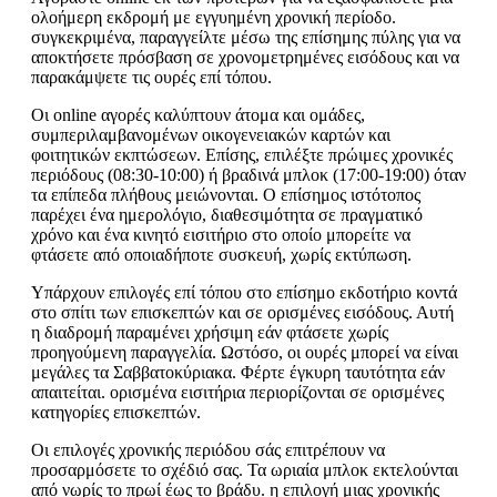
ολοήμερη εκδρομή με εγγυημένη χρονική περίοδο.
συγκεκριμένα, παραγγείλτε μέσω της επίσημης πύλης για να
αποκτήσετε πρόσβαση σε χρονομετρημένες εισόδους και να
παρακάμψετε τις ουρές επί τόπου.
Οι online αγορές καλύπτουν άτομα και ομάδες,
συμπεριλαμβανομένων οικογενειακών καρτών και
φοιτητικών εκπτώσεων. Επίσης, επιλέξτε πρώιμες χρονικές
περιόδους (08:30-10:00) ή βραδινά μπλοκ (17:00-19:00) όταν
τα επίπεδα πλήθους μειώνονται. Ο επίσημος ιστότοπος
παρέχει ένα ημερολόγιο, διαθεσιμότητα σε πραγματικό
χρόνο και ένα κινητό εισιτήριο στο οποίο μπορείτε να
φτάσετε από οποιαδήποτε συσκευή, χωρίς εκτύπωση.
Υπάρχουν επιλογές επί τόπου στο επίσημο εκδοτήριο κοντά
στο σπίτι των επισκεπτών και σε ορισμένες εισόδους. Αυτή
η διαδρομή παραμένει χρήσιμη εάν φτάσετε χωρίς
προηγούμενη παραγγελία. Ωστόσο, οι ουρές μπορεί να είναι
μεγάλες τα Σαββατοκύριακα. Φέρτε έγκυρη ταυτότητα εάν
απαιτείται. ορισμένα εισιτήρια περιορίζονται σε ορισμένες
κατηγορίες επισκεπτών.
Οι επιλογές χρονικής περιόδου σάς επιτρέπουν να
προσαρμόσετε το σχέδιό σας. Τα ωριαία μπλοκ εκτελούνται
από νωρίς το πρωί έως το βράδυ. η επιλογή μιας χρονικής