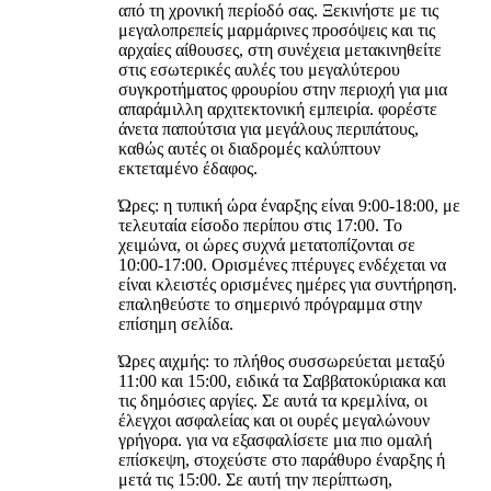
από τη χρονική περίοδό σας. Ξεκινήστε με τις
μεγαλοπρεπείς μαρμάρινες προσόψεις και τις
αρχαίες αίθουσες, στη συνέχεια μετακινηθείτε
στις εσωτερικές αυλές του μεγαλύτερου
συγκροτήματος φρουρίου στην περιοχή για μια
απαράμιλλη αρχιτεκτονική εμπειρία. φορέστε
άνετα παπούτσια για μεγάλους περιπάτους,
καθώς αυτές οι διαδρομές καλύπτουν
εκτεταμένο έδαφος.
Ώρες: η τυπική ώρα έναρξης είναι 9:00-18:00, με
τελευταία είσοδο περίπου στις 17:00. Το
χειμώνα, οι ώρες συχνά μετατοπίζονται σε
10:00-17:00. Ορισμένες πτέρυγες ενδέχεται να
είναι κλειστές ορισμένες ημέρες για συντήρηση.
επαληθεύστε το σημερινό πρόγραμμα στην
επίσημη σελίδα.
Ώρες αιχμής: το πλήθος συσσωρεύεται μεταξύ
11:00 και 15:00, ειδικά τα Σαββατοκύριακα και
τις δημόσιες αργίες. Σε αυτά τα κρεμλίνα, οι
έλεγχοι ασφαλείας και οι ουρές μεγαλώνουν
γρήγορα. για να εξασφαλίσετε μια πιο ομαλή
επίσκεψη, στοχεύστε στο παράθυρο έναρξης ή
μετά τις 15:00. Σε αυτή την περίπτωση,