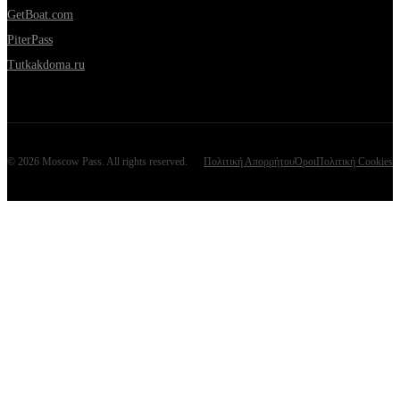
GetBoat.com
PiterPass
Tutkakdoma.ru
©
2026
Moscow Pass
. All rights reserved.
Πολιτική Απορρήτου
Όροι
Πολιτική Cookies