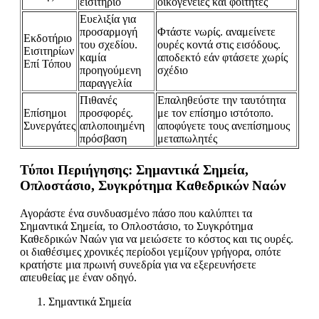
εισιτήριο
οικογένειες και φοιτητές
Ευελιξία για
προσαρμογή
Φτάστε νωρίς. αναμείνετε
Εκδοτήριο
του σχεδίου.
ουρές κοντά στις εισόδους.
Εισιτηρίων
καμία
αποδεκτό εάν φτάσετε χωρίς
Επί Τόπου
προηγούμενη
σχέδιο
παραγγελία
Πιθανές
Επαληθεύστε την ταυτότητα
Επίσημοι
προσφορές.
με τον επίσημο ιστότοπο.
Συνεργάτες
απλοποιημένη
αποφύγετε τους ανεπίσημους
πρόσβαση
μεταπωλητές
Τύποι Περιήγησης: Σημαντικά Σημεία,
Οπλοστάσιο, Συγκρότημα Καθεδρικών Ναών
Αγοράστε ένα συνδυασμένο πάσο που καλύπτει τα
Σημαντικά Σημεία, το Οπλοστάσιο, το Συγκρότημα
Καθεδρικών Ναών για να μειώσετε το κόστος και τις ουρές.
οι διαθέσιμες χρονικές περίοδοι γεμίζουν γρήγορα, οπότε
κρατήστε μια πρωινή συνεδρία για να εξερευνήσετε
απευθείας με έναν οδηγό.
Σημαντικά Σημεία