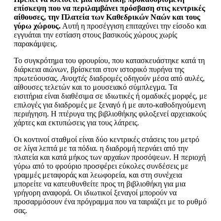
επίσκεψη που να περιλαμβάνει πρόσβαση στις κεντρικές
αίθουσες, την Πλατεία των Καθεδρικών Ναών και τους
γύρω χώρους.
Αυτή η προσέγγιση επιταχύνει την είσοδο και
εγγυάται την εστίαση στους βασικούς χώρους χωρίς
παρακάμψεις.
Το συγκρότημα του φρουρίου, που κατασκευάστηκε κατά τη
διάρκεια αιώνων, βρίσκεται στον ιστορικό πυρήνα της
πρωτεύουσας.
Ανοιχτές
διαδρομές οδηγούν μέσα από αυλές,
αίθουσες τελετών και το μουσειακό σύμπλεγμα. Τα
εισιτήρια είναι διαθέσιμα σε ιδιωτικές ή ομαδικές μορφές, με
επιλογές για διαδρομές με ξεναγό ή με αυτο-καθοδηγούμενη
περιήγηση. Η πτέρυγα της βιβλιοθήκης φιλοξενεί αρχειακούς
χάρτες και εκτυπώσεις για τους λάτρεις.
Οι κοντινοί σταθμοί είναι δύο κεντρικές στάσεις του μετρό
σε λίγα λεπτά με τα πόδια. η διαδρομή περνάει από την
πλατεία και κατά μήκος των αρχαίων προσόψεων. Η περιοχή
γύρω από το φρούριο προσφέρει εύκολες συνδέσεις με
γραμμές μεταφοράς και λεωφορεία, και στη συνέχεια
μπορείτε να κατευθυνθείτε προς τη βιβλιοθήκη για μια
γρήγορη αναφορά. Οι ιδιωτικοί ξεναγοί μπορούν να
προσαρμόσουν ένα πρόγραμμα που να ταιριάζει με το ρυθμό
σας.