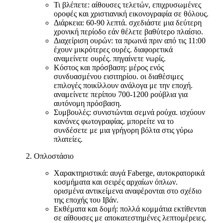
Τι βλέπετε: αίθουσες τελετών, επιχρυσωμένες
οροφές και χριστιανική εικονογραφία σε θόλους.
Διάρκεια: 60-90 λεπτά. σχεδιάστε μια δεύτερη
χρονική περίοδο εάν θέλετε βαθύτερο πλαίσιο.
Διαχείριση ουρών: τα πρωινά πριν από τις 11:00
έχουν μικρότερες ουρές. διαφορετικά
αναμείνετε ουρές. πηγαίνετε νωρίς.
Κόστος και πρόσβαση: μέρος ενός
συνδυασμένου εισιτηρίου. οι διαθέσιμες
επιλογές ποικίλλουν ανάλογα με την εποχή.
αναμείνετε περίπου 700-1200 ρούβλια για
αυτόνομη πρόσβαση.
Συμβουλές: συνιστώνται σεμνά ρούχα. ισχύουν
κανόνες φωτογραφίας. μπορείτε να το
συνδέσετε με μια γρήγορη βόλτα στις γύρω
πλατείες.
Οπλοστάσιο
Χαρακτηριστικά: αυγά Faberge, αυτοκρατορικά
κοσμήματα και σειρές αρχαίων όπλων.
ορισμένα αντικείμενα αναφέρονται στο σχέδιο
της εποχής του Ιβάν.
Εκθέματα και δομή: πολλά κομμάτια εκτίθενται
σε αίθουσες με αποκατεστημένες λεπτομέρειες.