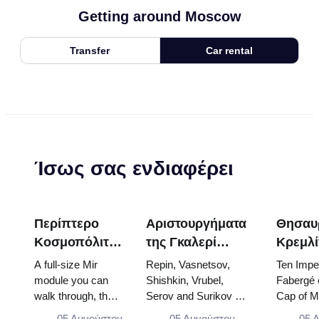
Getting around Moscow
Transfer
Car rental
Ίσως σας ενδιαφέρει
Περίπτερο
Αριστουργήματα
Θησαυ
Κοσμοπόλιταν
της Γκαλερί
Κρεμλί
(Kosmos
Τρετιακόφ: Οι
Αυγά
A full-size Mir
Repin, Vasnetsov,
Ten Imper
Pavilion) στην
Πίνακες που
Φαμπε
module you can
Shishkin, Vrubel,
Fabergé 
walk through, the
Serov and Surikov —
Cap of 
VDNKh: Στη
Αξίζει να
Θρόνοι
Energia–Buran
the works that stop
the doubl
μεγαλύτερη
Προγραμματίσετε
Ενδύμ
05 Αυγούστου
05 Αυγούστου
05 