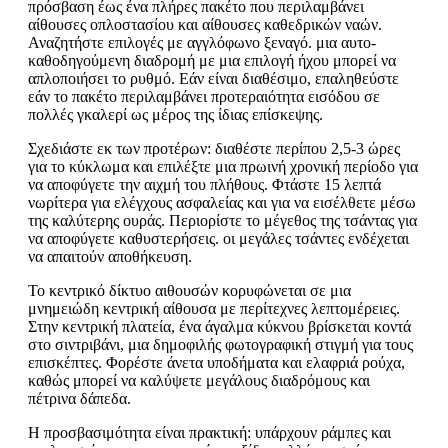
πρόσβαση έως ένα πλήρες πακέτο που περιλαμβάνει
αίθουσες οπλοστασίου και αίθουσες καθεδρικών ναών.
Αναζητήστε επιλογές με αγγλόφωνο ξεναγό. μια αυτο-
καθοδηγούμενη διαδρομή με μια επιλογή ήχου μπορεί να
απλοποιήσει το ρυθμό. Εάν είναι διαθέσιμο, επαληθεύστε
εάν το πακέτο περιλαμβάνει προτεραιότητα εισόδου σε
πολλές γκαλερί ως μέρος της ίδιας επίσκεψης.
Σχεδιάστε εκ των προτέρων: διαθέστε περίπου 2,5-3 ώρες
για το κύκλωμα και επιλέξτε μια πρωινή χρονική περίοδο για
να αποφύγετε την αιχμή του πλήθους. Φτάστε 15 λεπτά
νωρίτερα για ελέγχους ασφαλείας και για να εισέλθετε μέσω
της καλύτερης ουράς. Περιορίστε το μέγεθος της τσάντας για
να αποφύγετε καθυστερήσεις. οι μεγάλες τσάντες ενδέχεται
να απαιτούν αποθήκευση.
Το κεντρικό δίκτυο αιθουσών κορυφώνεται σε μια
μνημειώδη κεντρική αίθουσα με περίτεχνες λεπτομέρειες.
Στην κεντρική πλατεία, ένα άγαλμα κύκνου βρίσκεται κοντά
στο σιντριβάνι, μια δημοφιλής φωτογραφική στιγμή για τους
επισκέπτες. Φορέστε άνετα υποδήματα και ελαφριά ρούχα,
καθώς μπορεί να καλύψετε μεγάλους διαδρόμους και
πέτρινα δάπεδα.
Η προσβασιμότητα είναι πρακτική: υπάρχουν ράμπες και