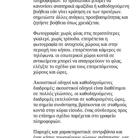
πληροφοριών. το προσωπικό μπορεί να
κανονίσει αναπηρικά αμαξίδια ή καθοδηγούμενη
βοήθεια εάν γίνει κράτηση εκ των προτέρων.
σημειώστε άλλες ανάγκες προσβασιμότητας και
ζητήστε βοήθεια όπως χρειάζεται.
Φωτογραφία: χωρίς φλας στις περισσότερες
γκαλερί. χωρίς τρίποδα. επιτρέπεται η
φωτογραφία σε ανοιχτούς χώρους και στην
περιοχή του κήπου. επιτρέπονται κάμερες σε
τηλέφωνα. οι εσωτερικοί χώροι κοντά σε
αντικείμενα μπορεί να απαγορεύουν το φλας.
ελέγξτε το σχέδιο για τους επιτρεπόμενους
χώρους και ώρες.
Ακουστικοί οδηγοί και καθοδηγούμενες
διαδρομές: ακουστικοί οδηγοί είναι διαθέσιμοι
σε πολλές γλώσσες. οι καθοδηγούμενες
διαδρομές εκτελούνται σε καθορισμένες ώρες.
τα σημεία συνάντησης βρίσκονται σε σταθμούς
κοντά στην κύρια είσοδο. ένας σύνδεσμος προς
το επίσημο σχέδιο παρέχεται στο γραφείο
πληροφοριών.
Παροχές και χαρακτηριστικά: σιντριβάνια και
ένας κήπος προσφέρουν χώρους ανάπαυσης. μια