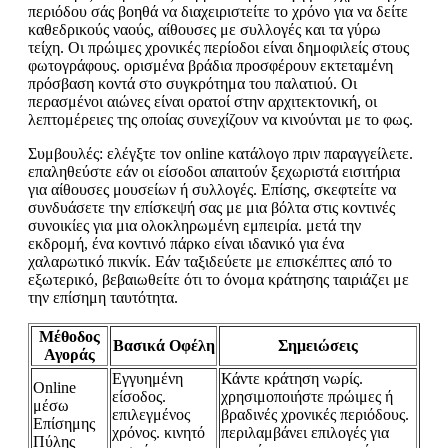
περιόδου σάς βοηθά να διαχειριστείτε το χρόνο για να δείτε
καθεδρικούς ναούς, αίθουσες με συλλογές και τα γύρω
τείχη. Οι πρώιμες χρονικές περίοδοι είναι δημοφιλείς στους
φωτογράφους. ορισμένα βράδια προσφέρουν εκτεταμένη
πρόσβαση κοντά στο συγκρότημα του παλατιού. Οι
περασμένοι αιώνες είναι ορατοί στην αρχιτεκτονική, οι
λεπτομέρειες της οποίας συνεχίζουν να κινούνται με το φως.
Συμβουλές: ελέγξτε τον online κατάλογο πριν παραγγείλετε.
επαληθεύστε εάν οι είσοδοι απαιτούν ξεχωριστά εισιτήρια
για αίθουσες μουσείων ή συλλογές. Επίσης, σκεφτείτε να
συνδυάσετε την επίσκεψή σας με μια βόλτα στις κοντινές
συνοικίες για μια ολοκληρωμένη εμπειρία. μετά την
εκδρομή, ένα κοντινό πάρκο είναι ιδανικό για ένα
χαλαρωτικό πικνίκ. Εάν ταξιδεύετε με επισκέπτες από το
εξωτερικό, βεβαιωθείτε ότι το όνομα κράτησης ταιριάζει με
την επίσημη ταυτότητα.
Μέθοδος
Βασικά Οφέλη
Σημειώσεις
Αγοράς
Εγγυημένη
Κάντε κράτηση νωρίς.
Online
είσοδος.
χρησιμοποιήστε πρώιμες ή
μέσω
επιλεγμένος
βραδινές χρονικές περιόδους.
Επίσημης
χρόνος. κινητό
περιλαμβάνει επιλογές για
Πύλης