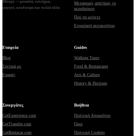
Μόσχα — μουσεία, εισιτήρια,
Μεταφορές από/προς το
φαγητό, κουλτούρα και πολλά άλλα.
αεροδρόμιο
Πού να μείνετε
Ενοικίαση αυτοκινήτου
Εταιρεία
Guides
Blog
Walking Tours
Σχετικά με
Food & Restaurants
Επαφές
Arts & Culture
History & Heritage
Συνεργάτες
Βοήθεια
GetExperience.com
Πολιτική Απορρήτου
GetTransfer.com
Όροι
GetRentacar.com
Πολιτική Cookies