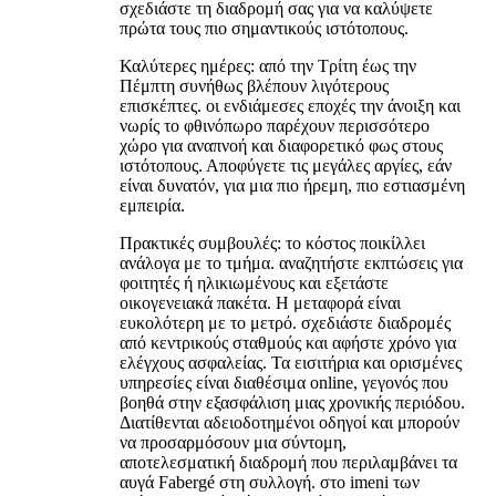
σχεδιάστε τη διαδρομή σας για να καλύψετε
πρώτα τους πιο σημαντικούς ιστότοπους.
Καλύτερες ημέρες: από την Τρίτη έως την
Πέμπτη συνήθως βλέπουν λιγότερους
επισκέπτες. οι ενδιάμεσες εποχές την άνοιξη και
νωρίς το φθινόπωρο παρέχουν περισσότερο
χώρο για αναπνοή και διαφορετικό φως στους
ιστότοπους. Αποφύγετε τις μεγάλες αργίες, εάν
είναι δυνατόν, για μια πιο ήρεμη, πιο εστιασμένη
εμπειρία.
Πρακτικές συμβουλές: το κόστος ποικίλλει
ανάλογα με το τμήμα. αναζητήστε εκπτώσεις για
φοιτητές ή ηλικιωμένους και εξετάστε
οικογενειακά πακέτα. Η μεταφορά είναι
ευκολότερη με το μετρό. σχεδιάστε διαδρομές
από κεντρικούς σταθμούς και αφήστε χρόνο για
ελέγχους ασφαλείας. Τα εισιτήρια και ορισμένες
υπηρεσίες είναι διαθέσιμα online, γεγονός που
βοηθά στην εξασφάλιση μιας χρονικής περιόδου.
Διατίθενται αδειοδοτημένοι οδηγοί και μπορούν
να προσαρμόσουν μια σύντομη,
αποτελεσματική διαδρομή που περιλαμβάνει τα
αυγά Fabergé στη συλλογή. στο imeni των