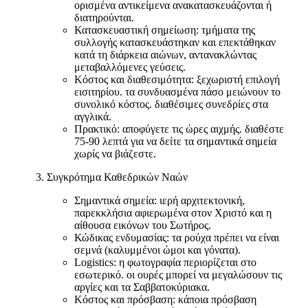
ορισμένα αντικείμενα ανακατασκευάζονται ή
διατηρούνται.
Κατασκευαστική σημείωση: τμήματα της
συλλογής κατασκευάστηκαν και επεκτάθηκαν
κατά τη διάρκεια αιώνων, αντανακλώντας
μεταβαλλόμενες γεύσεις.
Κόστος και διαθεσιμότητα: ξεχωριστή επιλογή
εισιτηρίου. τα συνδυασμένα πάσο μειώνουν το
συνολικό κόστος. διαθέσιμες συνεδρίες στα
αγγλικά.
Πρακτικό: αποφύγετε τις ώρες αιχμής. διαθέστε
75-90 λεπτά για να δείτε τα σημαντικά σημεία
χωρίς να βιάζεστε.
Συγκρότημα Καθεδρικών Ναών
Σημαντικά σημεία: ιερή αρχιτεκτονική,
παρεκκλήσια αφιερωμένα στον Χριστό και η
αίθουσα εικόνων του Σωτήρος.
Κώδικας ενδυμασίας: τα ρούχα πρέπει να είναι
σεμνά (καλυμμένοι ώμοι και γόνατα).
Logistics: η φωτογραφία περιορίζεται στο
εσωτερικό. οι ουρές μπορεί να μεγαλώσουν τις
αργίες και τα Σαββατοκύριακα.
Κόστος και πρόσβαση: κάποια πρόσβαση