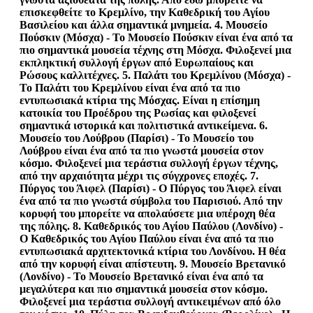
επισκεφθείτε το Κρεμλίνο, την Καθεδρική του Αγίου
Βασιλείου και άλλα σημαντικά μνημεία. 4.
Μουσείο
Πούσκιν
(Μόσχα) - Το Μουσείο Πούσκιν είναι ένα από τα
πιο σημαντικά μουσεία τέχνης στη Μόσχα. Φιλοξενεί μια
εκπληκτική συλλογή έργων από Ευρωπαίους και
Ρώσους καλλιτέχνες. 5.
Παλάτι του Κρεμλίνου
(Μόσχα) -
Το Παλάτι του Κρεμλίνου είναι ένα από τα πιο
εντυπωσιακά κτίρια της Μόσχας. Είναι η επίσημη
κατοικία του Προέδρου της Ρωσίας και φιλοξενεί
σημαντικά ιστορικά και πολιτιστικά αντικείμενα. 6.
Μουσείο του Λούβρου
(Παρίσι) - Το Μουσείο του
Λούβρου είναι ένα από τα πιο γνωστά μουσεία στον
κόσμο. Φιλοξενεί μια τεράστια συλλογή έργων τέχνης,
από την αρχαιότητα μέχρι τις σύγχρονες εποχές. 7.
Πύργος του Άιφελ
(Παρίσι) - Ο Πύργος του Άιφελ είναι
ένα από τα πιο γνωστά σύμβολα του Παρισιού. Από την
κορυφή του μπορείτε να απολαύσετε μια υπέροχη θέα
της πόλης. 8.
Καθεδρικός του Αγίου Παύλου
(Λονδίνο) -
Ο Καθεδρικός του Αγίου Παύλου είναι ένα από τα πιο
εντυπωσιακά αρχιτεκτονικά κτίρια του Λονδίνου. Η θέα
από την κορυφή είναι απίστευτη. 9.
Μουσείο Βρετανικό
(Λονδίνο) - Το Μουσείο Βρετανικό είναι ένα από τα
μεγαλύτερα και πιο σημαντικά μουσεία στον κόσμο.
Φιλοξενεί μια τεράστια συλλογή αντικειμένων από όλο