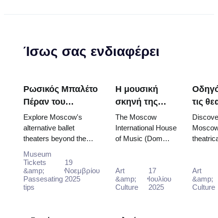
Ίσως σας ενδιαφέρει
Ρωσικός Μπαλέτο
Η μουσική
Οδηγό
Πέραν του
σκηνή της
τις θε
Μπολσόι:
Μόσχας:
και μο
Explore Moscow's
The Moscow
Discove
Εναλλακτικά
Αίθουσες
παρασ
alternative ballet
International House
Mosco
theaters beyond the
of Music (Dom
theatric
Θεάτρα στη
συναυλιών,
στη Μ
Bolshoi for modern
Muzyki), opened in
musical
Μόσχα
στούντιο
το 20
Museum
interpretations and
2003, is a striking
perform
Tickets
19
ηχογράφησης
unique dance
&amp;
Νοεμβρίου
postmodern
Art
17
the Bols
Art
και
Passesating
2025
&amp;
Ιουλίου
&amp;
experiences.
complex on the
the Mo
tips
Culture
2025
Culture
περιηγήσεις
Kosmodamia...
CityPas
ήχου