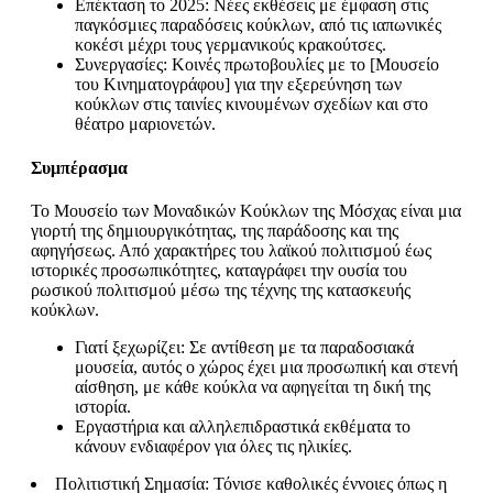
Επέκταση το 2025: Νέες εκθέσεις με έμφαση στις
παγκόσμιες παραδόσεις κούκλων, από τις ιαπωνικές
κοκέσι μέχρι τους γερμανικούς κρακούτσες.
Συνεργασίες: Κοινές πρωτοβουλίες με το [Μουσείο
του Κινηματογράφου] για την εξερεύνηση των
κούκλων στις ταινίες κινουμένων σχεδίων και στο
θέατρο μαριονετών.
Συμπέρασμα
Το Μουσείο των Μοναδικών Κούκλων της Μόσχας είναι μια
γιορτή της δημιουργικότητας, της παράδοσης και της
αφηγήσεως. Από χαρακτήρες του λαϊκού πολιτισμού έως
ιστορικές προσωπικότητες, καταγράφει την ουσία του
ρωσικού πολιτισμού μέσω της τέχνης της κατασκευής
κούκλων.
Γιατί ξεχωρίζει: Σε αντίθεση με τα παραδοσιακά
μουσεία, αυτός ο χώρος έχει μια προσωπική και στενή
αίσθηση, με κάθε κούκλα να αφηγείται τη δική της
ιστορία.
Εργαστήρια και αλληλεπιδραστικά εκθέματα το
κάνουν ενδιαφέρον για όλες τις ηλικίες.
Πολιτιστική Σημασία: Τόνισε καθολικές έννοιες όπως η