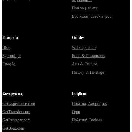
Πού να μείνετε
Ενοικίαση αυτοκινήτου
Εταιρεία
Guides
Blog
Walking Tours
Σχετικά με
Food & Restaurants
Επαφές
Arts & Culture
History & Heritage
Συνεργάτες
Βοήθεια
GetExperience.com
Πολιτική Απορρήτου
GetTransfer.com
Όροι
GetRentacar.com
Πολιτική Cookies
GetBoat.com