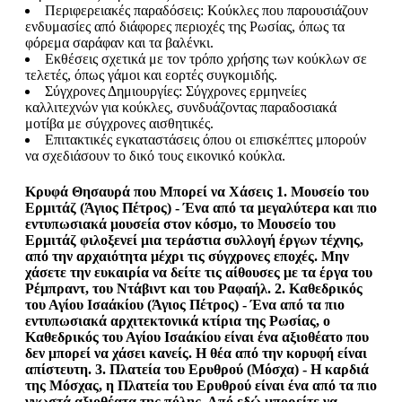
Περιφερειακές παραδόσεις: Κούκλες που παρουσιάζουν
ενδυμασίες από διάφορες περιοχές της Ρωσίας, όπως τα
φόρεμα σαράφαν και τα βαλένκι.
Εκθέσεις σχετικά με τον τρόπο χρήσης των κούκλων σε
τελετές, όπως γάμοι και εορτές συγκομιδής.
Σύγχρονες Δημιουργίες: Σύγχρονες ερμηνείες
καλλιτεχνών για κούκλες, συνδυάζοντας παραδοσιακά
μοτίβα με σύγχρονες αισθητικές.
Επιτακτικές εγκαταστάσεις όπου οι επισκέπτες μπορούν
να σχεδιάσουν το δικό τους εικονικό κούκλα.
Κρυφά Θησαυρά που Μπορεί να Χάσεις 1.
Μουσείο του
Ερμιτάζ
(Άγιος Πέτρος) - Ένα από τα μεγαλύτερα και πιο
εντυπωσιακά μουσεία στον κόσμο, το Μουσείο του
Ερμιτάζ φιλοξενεί μια τεράστια συλλογή έργων τέχνης,
από την αρχαιότητα μέχρι τις σύγχρονες εποχές. Μην
χάσετε την ευκαιρία να δείτε τις αίθουσες με τα έργα του
Ρέμπραντ, του Ντάβιντ και του Ραφαήλ. 2.
Καθεδρικός
του Αγίου Ισαάκίου
(Άγιος Πέτρος) - Ένα από τα πιο
εντυπωσιακά αρχιτεκτονικά κτίρια της Ρωσίας, ο
Καθεδρικός του Αγίου Ισαάκίου είναι ένα αξιοθέατο που
δεν μπορεί να χάσει κανείς. Η θέα από την κορυφή είναι
απίστευτη. 3.
Πλατεία του Ερυθρού
(Μόσχα) - Η καρδιά
της Μόσχας, η Πλατεία του Ερυθρού είναι ένα από τα πιο
γνωστά αξιοθέατα της πόλης. Από εδώ μπορείτε να