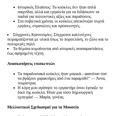
Ιστορικός Πλαίσιος: Τα κούκλες δεν ήταν απλά
παιχνίδια, αλλά και εργαλεία για να διδάσκουν τα
παιδιά για πολιτιστικές αξίες και παραδόσεις.
Στα σοβιετικά χρόνια, οι κούκλες απεικόνιζαν συχνά
εργάτες, στρατιώτες και προσκυνητές.
Σύγχρονες Καινοτομίες: Σύγχρονοι καλλιτέχνες
πειραματίζονται με υλικά όπως το πορσελάνη, το ξύλο και το
πολυμερές πηλό.
Τα θέματα κυμαίνονται από ιστορικές αναπαραστάσεις
έως αφηρημένη τέχνη.
Ανασκοπήσεις επισκεπτών
Τα παραδοσιακά κούκλες ήταν μαγικά—φαινόταν σαν
να βγάζουν χαρακτήρες από ένα παραμύθι!" — Άννα,
τουρίστρια.
Η κόρη μου αγάπησε το εργαστήρι όπου έφτιαξε το
δικό της κούκλα. Ήταν μια τόσο δημιουργική
εμπειρία! — Μαρία, γονέας.
Μελλοντικοί Σχεδιασμοί για το Μουσείο