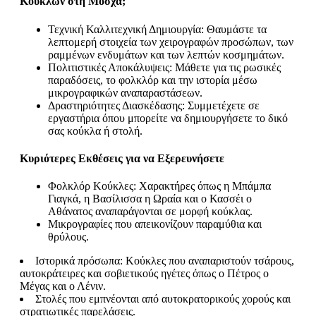
Κούκλων στη Μόσχα;
Τεχνική Καλλιτεχνική Δημιουργία: Θαυμάστε τα
λεπτομερή στοιχεία των χειρογραφών προσώπων, των
ραμμένων ενδυμάτων και των λεπτών κοσμημάτων.
Πολιτιστικές Αποκάλυψεις: Μάθετε για τις ρωσικές
παραδόσεις, το φολκλόρ και την ιστορία μέσω
μικρογραφικών αναπαραστάσεων.
Δραστηριότητες Διασκέδασης: Συμμετέχετε σε
εργαστήρια όπου μπορείτε να δημιουργήσετε το δικό
σας κούκλα ή στολή.
Κυριότερες Εκθέσεις για να Εξερευνήσετε
Φολκλόρ Κούκλες: Χαρακτήρες όπως η Μπάμπα
Γιαγκά, η Βασίλισσα η Ωραία και ο Κασσέι ο
Αθάνατος αναπαράγονται σε μορφή κούκλας.
Μικρογραφίες που απεικονίζουν παραμύθια και
θρύλους.
Ιστορικά πρόσωπα: Κούκλες που αναπαριστούν τσάρους,
αυτοκράτειρες και σοβιετικούς ηγέτες όπως ο Πέτρος ο
Μέγας και ο Λένιν.
Στολές που εμπνέονται από αυτοκρατορικούς χορούς και
στρατιωτικές παρελάσεις.