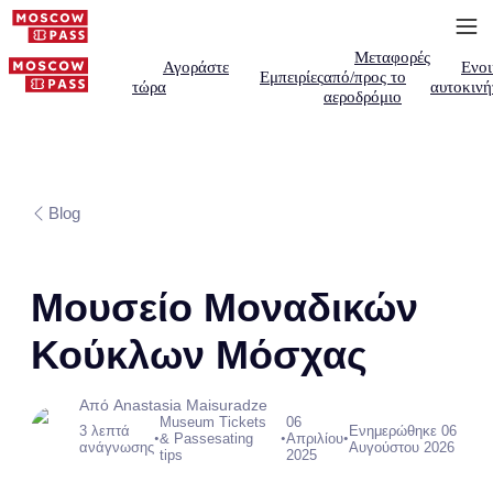
Μεταφορές
Αγοράστε
Ενοι
Εμπειρίες
από/προς το
τώρα
αυτοκινή
αεροδρόμιο
Blog
Μουσείο Μοναδικών
Κούκλων Μόσχας
Από Anastasia Maisuradze
Museum Tickets
06
3 λεπτά
Ενημερώθηκε 06
•
•
•
& Passesating
Απριλίου
ανάγνωσης
Αυγούστου 2026
tips
2025