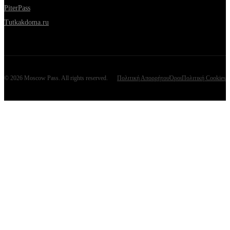
PiterPass
Tutkakdoma.ru
©
2026
Moscow Pass
. All rights reserved.
Πολιτική Απορρήτου
Όροι
Πολιτική Cookies