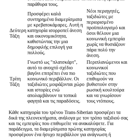
παράθυρα τους.
Νέοι περιηγητές,
Προσφέρει καλά
ταξιδιώτες με
συντηρημένα διαμερίσματα
περιορισμένο
με κρεβατοκάμαρες. Αυτή η
προϋπολογισμό και
Δεύτερη
κατηγορία ισορροπεί άνεση
όσοι θέλουν μια
Τάξη
και οικονομικότητα,
κοινωνική εμπειρία
καθιστώντας την μια
χωρίς να θυσιάζουν
δημοφιλής επιλογή για
πάρα πολύ την
πολλούς.
άνεση.
Γνωστό ως "πλατσκάρτ",
Περιπλανώμενοι και
αυτό το ανοιχτό σχέδιο
κοινωνικοί
βαγόνι επιτρέπει ένα πιο
ταξιδιώτες που
Τρίτη
κοινωνικό περιβάλλον. Οι
επιθυμούν να
Τάξη
ταξιδιώτες μοιράζονται χώρο
βυθιστούν στην
και ιστορίες ενώ
ρωσική κουλτούρα
απολαμβάνουν τα τοπικά
και να γνωρίσουν
φαγητά και τις παραδόσεις.
τους ντόπιους.
Κάθε κατηγορία του τρένου Trans-Siberian προσφέρει τα
δικά της πλεονεκτήματα, ανάλογα με τον τρόπο ταξιδιού σας
και τις εμπειρίες που επιθυμείτε να ανακαλύψετε. Για
παράδειγμα, τα διαμερίσματα πρώτης κατηγορίας
προσφέρουν ένα ήσυχο περιβάλλον για ανάγνωση ή