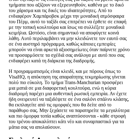
τμήματα που αξίζουν να εξερευνηθούν, καθένα με το δικό
του χάρισμα και τις δικές του ιδιαιτερότητες. Από το
ενδιαφέρον Χαμπάροβσκ μέχρι την μοναδική ατμόσφαιρα
του Πέρμ, αυτό το ταξίδι σας επιτρέπει να έρθετε σε επαφή
με την τοπική κουλτούρα και ίσως να συλλέξετε μοναδικά
κειμήλια. Ωστόσο, είναι σημαντικό να αποφύγετε κοινά
λάθη. Αυτό περιλαμβάνει να μην κλειδώνετε τον εαυτό σας
σε ένα αυστηρό πρόγραμμα, καθώς κάποιες εμπειρίες
μπορούν να είναι αρκετά αξιοσημείωτες όταν παίρνετε χρόνο
να προσαρμόσετε τα σχέδιά σας ανάλογα με αυτό που σας
ενδιαφέρει κατά τη διάρκεια της διαδρομής.
Η προγραμματισμός είναι κλειδί, και με πόρους όπως το
VisaHQ, η απόκτηση της απαραίτητης τεκμηρίωσης γίνεται
πολύ πιο εύκολη. Το τμήμα Trans-Manchurian προσφέρει
μια ματιά σε μια διαφορετική κουλτούρα, ενώ η κύρια
διαδρομή παρέχει μια αυθεντική ρωσική εμπειρία. Αν έχετε
ήδη ονειρευτεί να ταξιδέψετε σε ένα σαλόνι σπάλνυ κλάσης,
θα εκπλαγείτε από τις ομορφιές που θα δείτε από το
παράθυρο σας. Μην ξεχάσετε να παρατηρείτε τα μεγαλύτερα
και πιο όμορφα τοπία καθώς αναπτύσσονται - κάθε στροφή
του τρένου αποκαλύπτει κάτι νέο και συναρπαστικό για τα
μάτια σας να απολαύσουν.