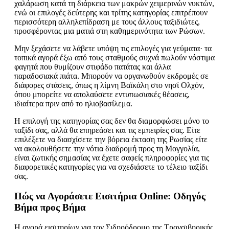
χαλάρωση κατά τη διάρκεια των μακρών χειμερινών νυκτών,
ενώ οι επιλογές δεύτερης και τρίτης κατηγορίας επιτρέπουν
περισσότερη αλληλεπίδραση με τους άλλους ταξιδιώτες,
προσφέροντας μια ματιά στη καθημερινότητα των Ρώσων.
Μην ξεχάσετε να λάβετε υπόψη τις επιλογές για γεύματα· τα
τοπικά αγορά έξω από τους σταθμούς συχνά πωλούν νόστιμα
φαγητά που θυμίζουν στιφάδο πατάτας και άλλα
παραδοσιακά πιάτα. Μπορούν να οργανωθούν εκδρομές σε
διάφορες στάσεις, όπως η λίμνη Βαϊκάλη στο νησί Ολχόν,
όπου μπορείτε να απολαύσετε εντυπωσιακές θέασεις,
ιδιαίτερα πριν από το ηλιοβασίλεμα.
Η επιλογή της κατηγορίας σας δεν θα διαμορφώσει μόνο το
ταξίδι σας, αλλά θα επηρεάσει και τις εμπειρίες σας. Είτε
επιλέξετε να διασχίσετε την βόρεια έκταση της Ρωσίας είτε
να ακολουθήσετε την νότια διαδρομή προς τη Μογγολία,
είναι ζωτικής σημασίας να έχετε σαφείς πληροφορίες για τις
διαφορετικές κατηγορίες για να σχεδιάσετε το τέλειο ταξίδι
σας.
Πώς να Αγοράσετε Εισιτήρια Online: Οδηγός
Βήμα προς Βήμα
Η αγορά εισιτηρίων για τον Σιδηρόδρομο της Τρανσιβηρικής