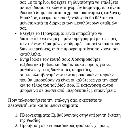
σας με το τρένο, θα έχετε τη δυνατότητα να επιλέξετε
μεταξύ διαφορετικών κατηγοριών διαμονής, από άνετα
ιδιωτικά διαμερίσματα μέχρι πιο οικονομικές επιλογές.
Επιπλέον, σκεφτείτε ποια ξενοδοχεία θα θέλατε να
μείνετε κατά τη διάρκεια των μεγαλύτερων σταθμών
σας.
Ελέγξτε το Πρόγραμμα: Είναι απαραίτητο να
διατηρείτε ένα ενημερωμένο πρόγραμμα με τις ώρες
των τρένων. Ορισμένες διαδρομές μπορεί να απαιτούν
διανυκτερεύσεις, οπότε προγραμματίστε το χρόνο σας
κατάλληλα.
Ενημέρωσε τον εαυτό σου: Χρησιμοποίησε
ταξιδιωτικά βιβλία και διαδικτυακά πόρους για να
μαθαίνεις για τις διαθέσιμες υπηρεσίες,
συμπεριλαμβανομένων των αεροπορικών εταιριών
που θα μπορούσαν να είναι οι καλύτερες για την αρχή
και το τέλος του ταξιδιού σου. Η κατανόηση αυτού
μπορεί να σε σώσει από μπερδευτικές μετακινήσεις.
Πριν τελειοποιήσετε την επιλογή σας, σκεφτείτε τα
πλεονεκτήματα και τα μειονεκτήματα:
Πλεονεκτήματα: Εμβαθύνοντας στην απέραντη έκταση
της Ρωσίας
Πρόσβαση σε εντυπωσιακούς φυσικούς χώρους,