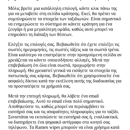
Μόλις βρείτε μια κατάλληλη επιλογή, κάντε κλικ πάνω της
για να μεταβείτε στη σελίδα κράτησης. Εκεί, θα πρέπει να
συμπληρώσετε τα στοιχεία των ταξιδιωτών. Είναι σημαντικό
να ενημερώσετε το σύστημα αν κάνετε κράτηση για ένα
ζευγάρι ή μια μεγαλύτερη ομάδα, καθώς αυτό μπορεί να
επηρεάσει τη διάταξη των θέσεων.
Ελέγξτε τις επιλογές σας. Βεβαιωθείτε ότι έχετε επιλέξει τις
σωστές ημερομηνίες, τις σωστές τάξεις και τα σωστά τρένα.
Είναι καλύτερο να επιστρέψετε στην προηγούμενη σελίδα αν
χρειάζεται να κάνετε οποιεσδήποτε αλλαγές. Μετά την
επιβεβαίωση ότι όλα είναι σωστά, προχωρήστε στην
πληρωμή. Θα χρειαστεί γενικά να εισάγετε τα στοιχεία της
πιστωτικής σας κάρτας. Βεβαιωθείτε ότι χρησιμοποιείτε ένα
ασφαλές δίκτυο κατά την εκτέλεση αυτής της διαδικασίας για
να προστατέψετε τα χρήματά σας.
Μετά την επιτυχή πληρωμή, θα λάβετε ένα email
επιβεβαίωσης. Αυτό το email είναι πολύ σημαντικό.
Αποθηκεύστε το, καθώς μπορεί να περιλαμβάνει το
εισιτήριό σας και τις απαραίτητες πληροφορίες για το ταξίδι.
Συνιστάται να εκτυπώσετε τα εισιτήριά σας ή, εναλλακτικά,
να διατηρήσετε ένα ψηφιακό αντίγραφο στο κινητό σας
τηλέφωνο. Τα Ramen wipes μπορούν να είναι χρήσιμα κατά