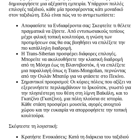
δημιουργήσετε μια αξέχαστη εμπειρία. Υπάρχουν πολλές
επιλογές ταξιδιού, κάθε μία προσφέροντας κάτι μοναδικό
στον ταξιδιώτη. Εδώ είναι πώς να το αντιμετωπίσετε:
Αποφασίστε τα Ενδιαφέροντα σας: Σκεφτείτε τι θέλετε
πραγματικά να ζήσετε. Από εντυπωσιακούς τοπίους
μέχρι φιλική τοπική κουλτούρα, η γνώση των
προτιμήσεων σας θα σας βοηθήσει να επιλέξετε την
πιο κατάλληλη διαδρομή.
Η Trans-Siberian προσφέρει διάφορες επιλογές.
Μπορείτε να ακολουθήσετε την κλασική διαδρομή
από τη Μόσχα έως τη Βλαντιβοστόκ, ή να επιλέξετε
μια παραλλαγή όπως η Trans-Mongolian, περνώντας
από την Ουλάν Μπατόρ για να φτάσετε στο Πεκίνο.
Σημαντικοί προορισμοί: Οι κύριες πόλεις που αξίζει να
εξερευνήσετε περιλαμβάνουν το Ιρκούτσκ, γνωστό για
την πλησιέστερη του θέση στη λίμνη Βαϊκάλη, και το
Γκατζίνο (Γκατζίνο), μια πόλη πλούσια σε ιστορία.
Κάθε στάση προσφέρει μουσεία, αγορές ανοιχτού
χώρου και την ευκαιρία να απορροφήσετε την τοπική
κουλτούρα.
Σκέφτεστε τη λογιστική:
Κρατήστε Ενοικιάσεις: Κατά τη διάρκεια του ταξιδιού