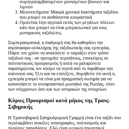
συμπεριλαμβανομένων χιονισμένων βουνών και
λιμνών
Μειονεκτήματα: Μακρά χρονικά διαστήματα ταξιδίου
που μπορεί να αισθάνονται κουραστικά
Ομιλείται λίγο αγγλικά εκτός των μεγάλων πόλεων,
κάτι που μπορεί να είναι μπερικλωτικό για τους
μοναχικούς ταξιδιώτες.
Συμπερασματικά, η διαδρομή σας θα καθορίσει την
ατμόσφαιρα ολόκληρης της ταξιδιωτικής σας εμπειρίας.
Πάρτε τον χρόνο να αναλύσετε τι ταιριάζει στον τρόπο
ταξιδιού σας - αν προτιμάτε περιπάτους, επισκέψεις σε
πολιτιστικούς προορισμούς ή απλά να χαλαρώνετε
παρατηρώντας τον κόσμο να περνά από το παράθυρο του
σαλονιού σας. Ό,τι και να επιλέξετε, θυμηθείτε ότι αυτή η
εμπειρία μπορεί να είναι μια πραγματική σωτηρία για να
κατανοήσετε το συναρπαστικό μωσαϊκό της Ρωσίας, τόσο
των σύγχρονων όσο και των ιστορικών της στοιχείων.
Κύριες Προορισμοί κατά μήκος της Τρανς-
Σιβηρικής
Η Τρανσιβηρική Σιδηροδρομική Γραμμή είναι ένα ταξίδι που
περιλαμβάνει ποικίλες τοπιογραφίες, πολιτισμούς και
πλούσιες παραδόσεις. Εδώ είναι μερικοί σημαντικοί