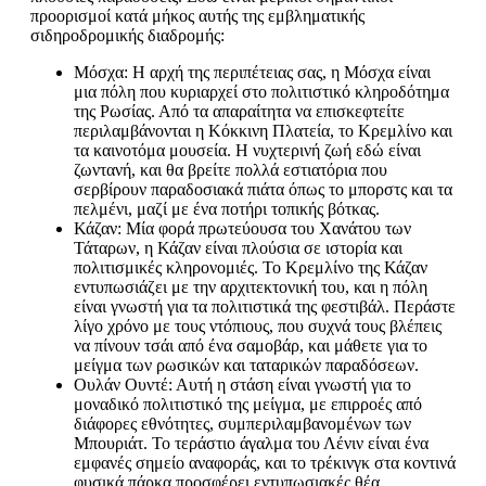
προορισμοί κατά μήκος αυτής της εμβληματικής
σιδηροδρομικής διαδρομής:
Μόσχα: Η αρχή της περιπέτειας σας, η Μόσχα είναι
μια πόλη που κυριαρχεί στο πολιτιστικό κληροδότημα
της Ρωσίας. Από τα απαραίτητα να επισκεφτείτε
περιλαμβάνονται η Κόκκινη Πλατεία, το Κρεμλίνο και
τα καινοτόμα μουσεία. Η νυχτερινή ζωή εδώ είναι
ζωντανή, και θα βρείτε πολλά εστιατόρια που
σερβίρουν παραδοσιακά πιάτα όπως το μπορστς και τα
πελμένι, μαζί με ένα ποτήρι τοπικής βότκας.
Κάζαν: Μία φορά πρωτεύουσα του Χανάτου των
Τάταρων, η Κάζαν είναι πλούσια σε ιστορία και
πολιτισμικές κληρονομιές. Το Κρεμλίνο της Κάζαν
εντυπωσιάζει με την αρχιτεκτονική του, και η πόλη
είναι γνωστή για τα πολιτιστικά της φεστιβάλ. Περάστε
λίγο χρόνο με τους ντόπιους, που συχνά τους βλέπεις
να πίνουν τσάι από ένα σαμοβάρ, και μάθετε για το
μείγμα των ρωσικών και ταταρικών παραδόσεων.
Ουλάν Ουντέ: Αυτή η στάση είναι γνωστή για το
μοναδικό πολιτιστικό της μείγμα, με επιρροές από
διάφορες εθνότητες, συμπεριλαμβανομένων των
Μπουριάτ. Το τεράστιο άγαλμα του Λένιν είναι ένα
εμφανές σημείο αναφοράς, και το τρέκινγκ στα κοντινά
φυσικά πάρκα προσφέρει εντυπωσιακές θέα.