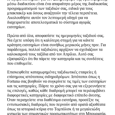
μέσω διαδικτύου είναι ένα απαραίτητο μέρος της διαδικασίας
προγραμματισμού των ταξιδιών σας, ειδικά για τους
μπακπακέρ και όσους αναζητούν την τέλεια περιπέτεια.
Ακολουθήστε αυτόν τον λεπτομερή οδηγό για να
διαχειριστείτε αποτελεσματικά το σύστημα αγοράς
εισιτηρίων.
Πρώτα από όλα, αποφασίστε τις ημερομηνίες ταξιδιού σας.
Να έχετε υπόψη ότι η καλύτερη στιγμή για να κάνετε
κράτηση εισιτηρίων είναι συνήθως μερικούς μήνες πριν. Για
παράδειγμα, πολλοί ταξιδιώτες αρχίζουν να σχεδιάζουν τα
καλοκαιρινά τους ταξίδια από τον Απρίλιο. Αυτό σας
εξασφαλίζει ότι θα πάρετε την κατηγορία και τις συνδέσεις
που επιθυμείτε.
Επισκεφθείτε καταχωρημένες ταξιδιωτικές εταιρείες ή
επίσημους ιστότοπους σιδηροδρόμων. Ιστότοποι όπως η
Fortuna σας βοηθούν να συγκρίνετε τις τιμές των εισιτηρίων
και τις κατηγορίες. Πάρτε το χρόνο σας για να εξερευνήσετε
τις επιλογές, καθώς κάθε διαδρομή μπορεί να περιλαμβάνει
διαφορετικές κατηγορίες με διαφορετικό επίπεδο άνεσης.
Όταν περιηγείστε στα διαθέσιμα εισιτήρια, προσέξτε τις
εντυπωσιακές διαδρομές που περνούν από ορατά αξιοθέατα
όπως τα ιστορικά κτίρια στο Τομπόλσκ ή τα μεγαλειώδη
μνημεία των σημαντικών προσωπικοτήτων στη Μπουριατία.