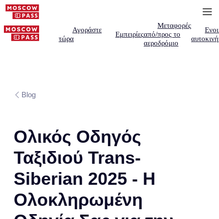
Μεταφορές
Αγοράστε
Ενοι
Εμπειρίες
από/προς το
τώρα
αυτοκινή
αεροδρόμιο
Blog
Ολικός Οδηγός
Ταξιδιού Trans-
Siberian 2025 - Η
Ολοκληρωμένη