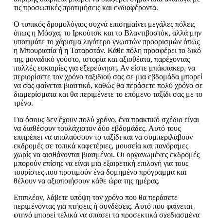
τις προσωπικές προτιμήσεις και ενδιαφέροντα.
Ο τυπικός δρομολόγιος συχνά επισημαίνει μεγάλες πόλεις
όπως η Μόσχα, το Ιρκούτσκ και το Βλαντιβοστόκ, αλλά μην
υποτιμάτε το χάρισμα λιγότερο γνωστών προορισμών όπως
η Μπουριατία ή η Ταταρστάν. Κάθε πόλη προσφέρει το δικό
της μοναδικό γούστο, ιστορία και αξιοθέατα, παρέχοντας
πολλές ευκαιρίες για εξερεύνηση. Αν είστε μπάκπακερ, να
περιορίσετε τον χρόνο ταξιδιού σας σε μια εβδομάδα μπορεί
να σας φαίνεται βιαστικό, καθώς θα περάσετε πολύ χρόνο σε
διαμερίσματα και θα περιμένετε το επόμενο ταξίδι σας με το
τρένο.
Για όσους δεν έχουν πολύ χρόνο, ένα πρακτικό σχέδιο είναι
να διαθέσουν τουλάχιστον δύο εβδομάδες. Αυτό τους
επιτρέπει να απολαύσουν το ταξίδι και να συμπεριλάβουν
εκδρομές σε τοπικά καφετέριες, μουσεία και πανόραμες
χωρίς να αισθάνονται βιασμένοι. Οι οργανωμένες εκδρομές
μπορούν επίσης να είναι μια εξαιρετική επιλογή για τους
τουρίστες που προτιμούν ένα δομημένο πρόγραμμα και
θέλουν να αξιοποιήσουν κάθε ώρα της ημέρας.
Επιπλέον, λάβετε υπόψη τον χρόνο που θα περάσετε
περιμένοντας για πτήσεις ή συνδέσεις. Αυτό που φαίνεται
φτηνό μπορεί τελικά να σπάσει τα προσεκτικά σχεδιασμένα