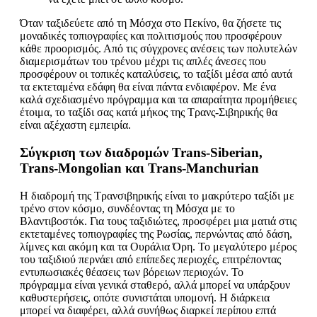
Όταν ταξιδεύετε από τη Μόσχα στο Πεκίνο, θα ζήσετε τις
μοναδικές τοπιογραφίες και πολιτισμούς που προσφέρουν
κάθε προορισμός. Από τις σύγχρονες ανέσεις των πολυτελών
διαμερισμάτων του τρένου μέχρι τις απλές άνεσες που
προσφέρουν οι τοπικές καταλύσεις, το ταξίδι μέσα από αυτά
τα εκτεταμένα εδάφη θα είναι πάντα ενδιαφέρον. Με ένα
καλά σχεδιασμένο πρόγραμμα και τα απαραίτητα προμήθειες
έτοιμα, το ταξίδι σας κατά μήκος της Τρανς-Σιβηρικής θα
είναι αξέχαστη εμπειρία.
Σύγκριση των διαδρομών Trans-Siberian,
Trans-Mongolian και Trans-Manchurian
Η διαδρομή της Τρανσιβηρικής είναι το μακρύτερο ταξίδι με
τρένο στον κόσμο, συνδέοντας τη Μόσχα με το
Βλαντιβοστόκ. Για τους ταξιδιώτες, προσφέρει μια ματιά στις
εκτεταμένες τοπιογραφίες της Ρωσίας, περνώντας από δάση,
λίμνες και ακόμη και τα Ουράλια Όρη. Το μεγαλύτερο μέρος
του ταξιδιού περνάει από επίπεδες περιοχές, επιτρέποντας
εντυπωσιακές θέασεις των βόρειων περιοχών. Το
πρόγραμμα είναι γενικά σταθερό, αλλά μπορεί να υπάρξουν
καθυστερήσεις, οπότε συνιστάται υπομονή. Η διάρκεια
μπορεί να διαφέρει, αλλά συνήθως διαρκεί περίπου επτά