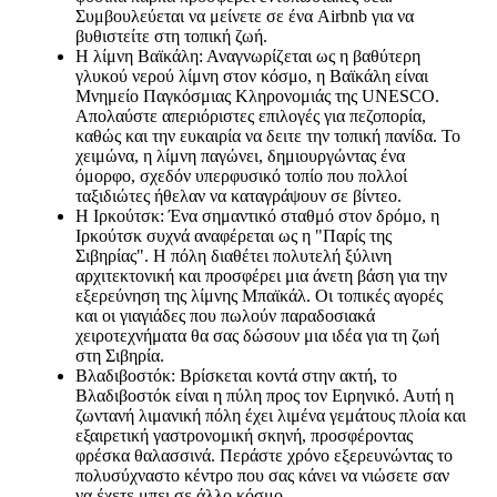
Συμβουλεύεται να μείνετε σε ένα Airbnb για να
βυθιστείτε στη τοπική ζωή.
Η λίμνη Βαϊκάλη: Αναγνωρίζεται ως η βαθύτερη
γλυκού νερού λίμνη στον κόσμο, η Βαϊκάλη είναι
Μνημείο Παγκόσμιας Κληρονομιάς της UNESCO.
Απολαύστε απεριόριστες επιλογές για πεζοπορία,
καθώς και την ευκαιρία να δειτε την τοπική πανίδα. Το
χειμώνα, η λίμνη παγώνει, δημιουργώντας ένα
όμορφο, σχεδόν υπερφυσικό τοπίο που πολλοί
ταξιδιώτες ήθελαν να καταγράψουν σε βίντεο.
Η Ιρκούτσκ: Ένα σημαντικό σταθμό στον δρόμο, η
Ιρκούτσκ συχνά αναφέρεται ως η "Παρίς της
Σιβηρίας". Η πόλη διαθέτει πολυτελή ξύλινη
αρχιτεκτονική και προσφέρει μια άνετη βάση για την
εξερεύνηση της λίμνης Μπαϊκάλ. Οι τοπικές αγορές
και οι γιαγιάδες που πωλούν παραδοσιακά
χειροτεχνήματα θα σας δώσουν μια ιδέα για τη ζωή
στη Σιβηρία.
Βλαδιβοστόκ: Βρίσκεται κοντά στην ακτή, το
Βλαδιβοστόκ είναι η πύλη προς τον Ειρηνικό. Αυτή η
ζωντανή λιμανική πόλη έχει λιμένα γεμάτους πλοία και
εξαιρετική γαστρονομική σκηνή, προσφέροντας
φρέσκα θαλασσινά. Περάστε χρόνο εξερευνώντας το
πολυσύχναστο κέντρο που σας κάνει να νιώσετε σαν
να έχετε μπει σε άλλο κόσμο.