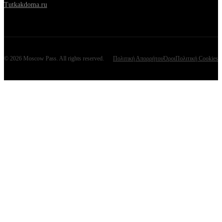
Tutkakdoma.ru
©
2026
Moscow Pass
. All rights reserved.
Πολιτική Απορρήτου
Όροι
Πολιτική Cookies