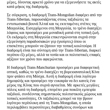
μέρες, δίνοντας αρκετό χρόνο για να εξερευνήσετε τις ακτές
κατά μήκος της διαδρομής.
Σε σύγκριση, η διαδρομή Trans-Mongolian διαφέρει από την
Trans-Siberian, παρουσιάζοντας στους ταξιδιώτες τα
εντυπωσιακά βουνά Άλταϊ και τις εκτεταμένες στέπες της
Μογγολίας. Εισερχόμενοι στη Μογγολία, το τρένο διασχίζει
λόφους και προσφέρει μια μοναδική ματιά στη τοπική ζωή.
Οι εκδρομές στη Μογγολία επικεντρώνονται συχνά στην
εξερεύνηση παραδοσιακών γερ (γιούρτες) όπου οι
επισκέπτες μπορούν να ζήσουν την τοπική κουλτούρα. Η
διαδρομή είναι πιο σύντομη από την Trans-Siberian, διαρκεί
περίπου έξι μέρες, αλλά τα τοπία και οι πολιτιστικές επαφές
αξίζουν τον χρόνο που αφιερώνεται.
Η διαδρομή Trans-Manchurian προσφέρει μια διαφορετική
οπτική, καθώς το τρένο διασχίζει τη βορειοανατολική Κίνα
πριν φτάσει στη Μόσχα. Αυτή η διαδρομή είναι λιγότερο
δημοφιλής και προσφέρει την ευκαιρία να δει κανείς ένα
μέρος της Κίνας που συχνά αγνοείται. Με αρκετές μεγάλες
πόλεις κατά τη διαδρομή, επιτρέπει μια ποικίλη εμπειρία
ταξιδιού, συνδέοντας σημαντικούς πολιτιστικούς χώρους και
τοπικές κοινότητες. Οι ταξιδιώτες μπορεί να την βρουν
λιγότερο περίπλοκη από τη Trans-Mongolian, η οποία
περιλαμβάνει περισσότερες διαβαθμίσεις συνόρων και