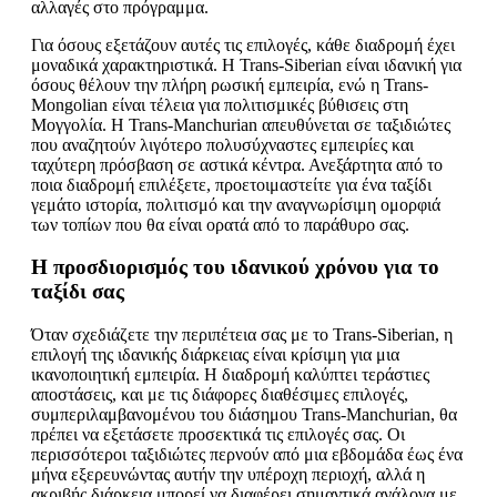
αλλαγές στο πρόγραμμα.
Για όσους εξετάζουν αυτές τις επιλογές, κάθε διαδρομή έχει
μοναδικά χαρακτηριστικά. Η Trans-Siberian είναι ιδανική για
όσους θέλουν την πλήρη ρωσική εμπειρία, ενώ η Trans-
Mongolian είναι τέλεια για πολιτισμικές βύθισεις στη
Μογγολία. Η Trans-Manchurian απευθύνεται σε ταξιδιώτες
που αναζητούν λιγότερο πολυσύχναστες εμπειρίες και
ταχύτερη πρόσβαση σε αστικά κέντρα. Ανεξάρτητα από το
ποια διαδρομή επιλέξετε, προετοιμαστείτε για ένα ταξίδι
γεμάτο ιστορία, πολιτισμό και την αναγνωρίσιμη ομορφιά
των τοπίων που θα είναι ορατά από το παράθυρο σας.
Η προσδιορισμός του ιδανικού χρόνου για το
ταξίδι σας
Όταν σχεδιάζετε την περιπέτεια σας με το Trans-Siberian, η
επιλογή της ιδανικής διάρκειας είναι κρίσιμη για μια
ικανοποιητική εμπειρία. Η διαδρομή καλύπτει τεράστιες
αποστάσεις, και με τις διάφορες διαθέσιμες επιλογές,
συμπεριλαμβανομένου του διάσημου Trans-Manchurian, θα
πρέπει να εξετάσετε προσεκτικά τις επιλογές σας. Οι
περισσότεροι ταξιδιώτες περνούν από μια εβδομάδα έως ένα
μήνα εξερευνώντας αυτήν την υπέροχη περιοχή, αλλά η
ακριβής διάρκεια μπορεί να διαφέρει σημαντικά ανάλογα με