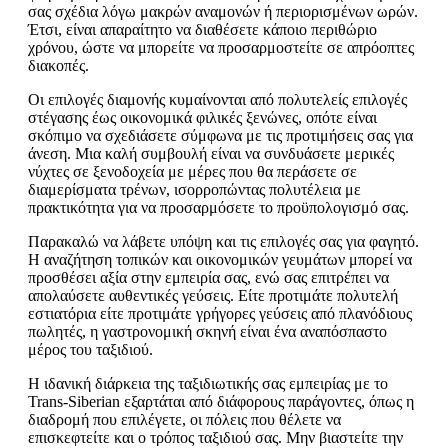
σας σχέδια λόγω μακρών αναμονών ή περιορισμένων ωρών.
Έτσι, είναι απαραίτητο να διαθέσετε κάποιο περιθώριο
χρόνου, ώστε να μπορείτε να προσαρμοστείτε σε απρόοπτες
διακοπές.
Οι επιλογές διαμονής κυμαίνονται από πολυτελείς επιλογές
στέγασης έως οικονομικά φιλικές ξενώνες, οπότε είναι
σκόπιμο να σχεδιάσετε σύμφωνα με τις προτιμήσεις σας για
άνεση. Μια καλή συμβουλή είναι να συνδυάσετε μερικές
νύχτες σε ξενοδοχεία με μέρες που θα περάσετε σε
διαμερίσματα τρένων, ισορροπώντας πολυτέλεια με
πρακτικότητα για να προσαρμόσετε το προϋπολογισμό σας.
Παρακαλώ να λάβετε υπόψη και τις επιλογές σας για φαγητό.
Η αναζήτηση τοπικών και οικονομικών γευμάτων μπορεί να
προσθέσει αξία στην εμπειρία σας, ενώ σας επιτρέπει να
απολαύσετε αυθεντικές γεύσεις. Είτε προτιμάτε πολυτελή
εστιατόρια είτε προτιμάτε γρήγορες γεύσεις από πλανόδιους
πωλητές, η γαστρονομική σκηνή είναι ένα αναπόσπαστο
μέρος του ταξιδιού.
Η ιδανική διάρκεια της ταξιδιωτικής σας εμπειρίας με το
Trans-Siberian εξαρτάται από διάφορους παράγοντες, όπως η
διαδρομή που επιλέγετε, οι πόλεις που θέλετε να
επισκεφτείτε και ο τρόπος ταξιδιού σας. Μην βιαστείτε την