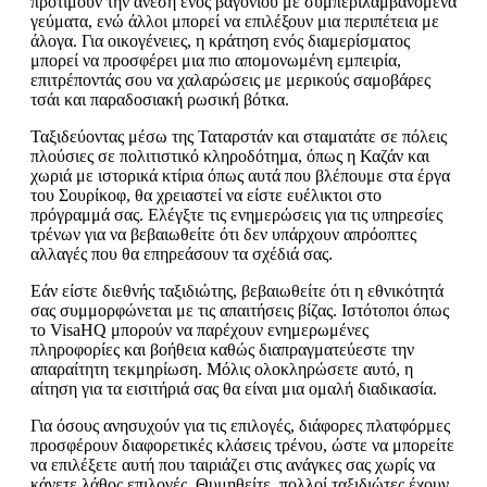
προτιμούν την άνεση ενός βαγονιού με συμπεριλαμβανόμενα
γεύματα, ενώ άλλοι μπορεί να επιλέξουν μια περιπέτεια με
άλογα. Για οικογένειες, η κράτηση ενός διαμερίσματος
μπορεί να προσφέρει μια πιο απομονωμένη εμπειρία,
επιτρέποντάς σου να χαλαρώσεις με μερικούς σαμοβάρες
τσάι και παραδοσιακή ρωσική βότκα.
Ταξιδεύοντας μέσω της Ταταρστάν και σταματάτε σε πόλεις
πλούσιες σε πολιτιστικό κληροδότημα, όπως η Καζάν και
χωριά με ιστορικά κτίρια όπως αυτά που βλέπουμε στα έργα
του Σουρίκοφ, θα χρειαστεί να είστε ευέλικτοι στο
πρόγραμμά σας. Ελέγξτε τις ενημερώσεις για τις υπηρεσίες
τρένων για να βεβαιωθείτε ότι δεν υπάρχουν απρόοπτες
αλλαγές που θα επηρεάσουν τα σχέδιά σας.
Εάν είστε διεθνής ταξιδιώτης, βεβαιωθείτε ότι η εθνικότητά
σας συμμορφώνεται με τις απαιτήσεις βίζας. Ιστότοποι όπως
το VisaHQ μπορούν να παρέχουν ενημερωμένες
πληροφορίες και βοήθεια καθώς διαπραγματεύεστε την
απαραίτητη τεκμηρίωση. Μόλις ολοκληρώσετε αυτό, η
αίτηση για τα εισιτήριά σας θα είναι μια ομαλή διαδικασία.
Για όσους ανησυχούν για τις επιλογές, διάφορες πλατφόρμες
προσφέρουν διαφορετικές κλάσεις τρένου, ώστε να μπορείτε
να επιλέξετε αυτή που ταιριάζει στις ανάγκες σας χωρίς να
κάνετε λάθος επιλογές. Θυμηθείτε, πολλοί ταξιδιώτες έχουν