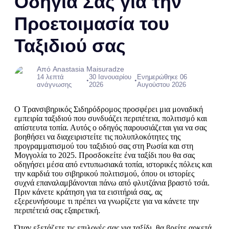
Οδηγία Σας για την
Προετοιμασία του
Ταξιδιού σας
Από Anastasia Maisuradze
14 λεπτά
30 Ιανουαρίου
Ενημερώθηκε 06
•
•
ανάγνωσης
2026
Αυγούστου 2026
Ο Τρανσιβηρικός Σιδηρόδρομος προσφέρει μια μοναδική
εμπειρία ταξιδιού που συνδυάζει περιπέτεια, πολιτισμό και
απίστευτα τοπία. Αυτός ο οδηγός παρουσιάζεται για να σας
βοηθήσει να διαχειριστείτε τις πολυπλοκότητες της
προγραμματισμού του ταξιδιού σας στη Ρωσία και στη
Μογγολία το 2025. Προσδοκείτε ένα ταξίδι που θα σας
οδηγήσει μέσα από εντυπωσιακά τοπία, ιστορικές πόλεις και
την καρδιά του σιβηρικού πολιτισμού, όπου οι ιστορίες
συχνά επαναλαμβάνονται πάνω από φλυτζάνια βραστό τσάι.
Πριν κάνετε κράτηση για τα εισιτήριά σας, ας
εξερευνήσουμε τι πρέπει να γνωρίζετε για να κάνετε την
περιπέτειά σας εξαιρετική.
Όταν εξετάζετε τις επιλογές σας για ταξίδι, θα βρείτε αρκετά