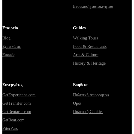
Ενοικίαση αυτοκινήτου
Εταιρεία
Guides
Blog
Walking Tours
Σχετικά με
Food & Restaurants
Επαφές
Arts & Culture
History & Heritage
Συνεργάτες
Βοήθεια
GetExperience.com
Πολιτική Απορρήτου
GetTransfer.com
Όροι
GetRentacar.com
Πολιτική Cookies
GetBoat.com
PiterPass