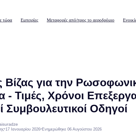
ε τώρα
Εμπειρίες
Μεταφορές από/προς το αεροδρόμιο
Ενοικί
 Βίζας για την Ρωσοφωνι
α - Τιμές, Χρόνοι Επεξεργα
ί Συμβουλευτικοί Οδηγοί
aisuradze
•
•
ης
17 Ιανουαρίου 2026
Ενημερώθηκε 06 Αυγούστου 2026