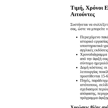
Τιμή, Χρόνοι 
Αιτούντες
Συστήνεται να συλλέξετε
σας, ώστε να μπορείτε ν
Περιεχόμενο πακέ
ιστορικό εργασίας
υποστηρικτικά γρ
αγγλικές εκδόσεις
Χρονοδιάγραμμα ο
από την άφιξή σα
σύντομο ημερολόγ
Δομή κόστους: οι
λειτουργίας ποικί
προστίθενται 15-6
Πηγές, παράδειγμ
ιστότοπους, σελί
σχεδιασμοί περιλ
απόφασης, περιγρ
πρόγραμμα άφιξης
Χρεώσεις βίζας αν