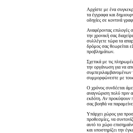
Αρχίστε με ένα συγκεκρ
τα έγγραφα και δημιουρ
οδηγίες σε κοντινά γρα
Αναφέροντας επιλογές σ
την χρονική σας διαχείρ
συλλέγετε τώρα τα απαρ
δρόμος σας θεωρείται ε
προβλημάτων.
Σχετικά με τις πληρωμέ
την οργάνωση για να απο
συμπεριλαμβανομένων τ
συμμορφώνεστε με τους
Ο χρόνος συνδέεται άμε
αναγνώριση πολύ πριν α
εκδότη. Αν προκύψουν π
σας βοηθά να παραμείνε
Υπάρχει χώρος για προσ
προθεσμίες, να συντονί
αυτό το χώρο επισημαίν
και υποστηρίζει την έγ