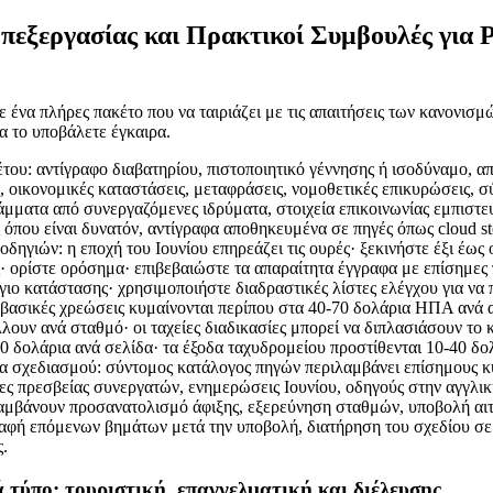
Επεξεργασίας και Πρακτικοί Συμβουλές για
 ένα πλήρες πακέτο που να ταιριάζει με τις απαιτήσεις των κανονισμώ
α το υποβάλετε έγκαιρα.
του: αντίγραφο διαβατηρίου, πιστοποιητικό γέννησης ή ισοδύναμο, α
, οικονομικές καταστάσεις, μεταφράσεις, νομοθετικές επικυρώσεις, 
άμματα από συνεργαζόμενες ιδρύματα, στοιχεία επικοινωνίας εμπιστ
 όπου είναι δυνατόν, αντίγραφα αποθηκευμένα σε πηγές όπως cloud st
δηγιών: η εποχή του Ιουνίου επηρεάζει τις ουρές· ξεκινήστε έξι έως
ς· ορίστε ορόσημα· επιβεβαιώστε τα απαραίτητα έγγραφα με επίσημες 
ιο κατάστασης· χρησιμοποιήστε διαδραστικές λίστες ελέγχου για να 
 βασικές χρεώσεις κυμαίνονται περίπου στα 40-70 δολάρια ΗΠΑ ανά α
λλουν ανά σταθμό· οι ταχείες διαδικασίες μπορεί να διπλασιάσουν το 
0 δολάρια ανά σελίδα· τα έξοδα ταχυδρομείου προστίθενται 10-40 δο
α σχεδιασμού: σύντομος κατάλογος πηγών περιλαμβάνει επίσημους κ
δες πρεσβείας συνεργατών, ενημερώσεις Ιουνίου, οδηγούς στην αγγλι
αμβάνουν προσανατολισμό άφιξης, εξερεύνηση σταθμών, υποβολή αι
αφή επόμενων βημάτων μετά την υποβολή, διατήρηση του σχεδίου σε
.
ά τύπο: τουριστική, επαγγελματική και διέλευσης