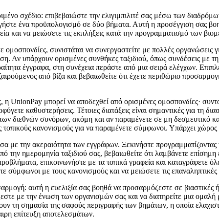
ιμένο σχέδιο: επιβεβαιώστε την ελιγιμπιλιτέ σας μέσω των διαδρόμων
γήστε ένα προϋπολογισμό σε δύο βήματα. Αυτή η προσέγγιση σας βοη
φεία και να μειώσετε τις εκπλήξεις κατά την προγραμματισμό των βιο
ε ομοσπονδίες, συνιστάται να συνεργαστείτε με πολλές οργανώσεις γ
ιση. Αν υπάρχουν ορισμένες συνθήκες ταξιδιού, όπως συνδέσεις με τη
αίτητα έγγραφα, στη συνέχεια περάστε από μια σειρά ελέγχων. Επιπλέ
ξαιρούμενος από βίζα και βεβαιωθείτε ότι έχετε περιθώριο προσαρμο
ς, η UnionPay μπορεί να αποδεχθεί από ορισμένες ομοσπονδίες· συντ
φύγετε καθυστερήσεις. Τέτοιες διατάξεις είναι σημαντικές για τη δια
ων διεθνών συνόρων, ακόμη και αν παραμένετε σε μη δεσμευτικό κ
 τοπικούς κανονισμούς για να παραμένετε σύμφωνοι. Υπάρχει χώρος 
σα με την ακεραιότητα των εγγράφων. Ξεκινήστε προγραμματίζοντας 
πό την ημερομηνία ταξιδιού σας, βεβαιωθείτε ότι λαμβάνετε επίσημη
ροβλήματα, επικοινωνήστε με τα τοπικά γραφεία και καταγράφετε όλες
τε σύμφωνοι με τους κανονισμούς και να μειώσετε τις επαναληπτικές 
αρμογή: αυτή η ευελιξία σας βοηθά να προσαρμόζεστε σε βιαστικές 
ζεστε με την ένωση των οργανισμών σας και να διατηρείτε μια ομαλή 
ουν τη σημασία της σαφούς περιγραφής των βημάτων, η οποία ελαχιστο
καιρη επίτευξη αποτελεσμάτων.