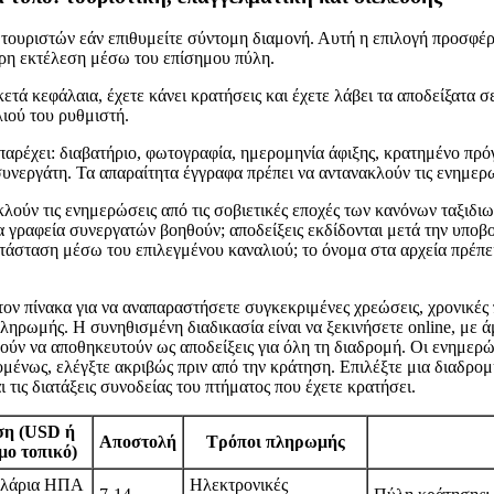
 τουριστών εάν επιθυμείτε σύντομη διαμονή. Αυτή η επιλογή προσφέρ
ερη εκτέλεση μέσω του επίσημου πύλη.
ετά κεφάλαια, έχετε κάνει κρατήσεις και έχετε λάβει τα αποδείξατα 
ιού του ρυθμιστή.
 παρέχει: διαβατήριο, φωτογραφία, ημερομηνία άφιξης, κρατημένο πρό
συνεργάτη. Τα απαραίτητα έγγραφα πρέπει να αντανακλούν τις ενημερω
λούν τις ενημερώσεις από τις σοβιετικές εποχές των κανόνων ταξιδιω
τα γραφεία συνεργατών βοηθούν; αποδείξεις εκδίδονται μετά την υποβο
τάσταση μέσω του επιλεγμένου καναλιού; το όνομα στα αρχεία πρέπει 
ον πίνακα για να αναπαραστήσετε συγκεκριμένες χρεώσεις, χρονικές 
πληρωμής. Η συνηθισμένη διαδικασία είναι να ξεκινήσετε online, με 
ούν να αποθηκευτούν ως αποδείξεις για όλη τη διαδρομή. Οι ενημερ
μένως, ελέγξτε ακριβώς πριν από την κράτηση. Επιλέξτε μια διαδρομή
 τις διατάξεις συνοδείας του πτήματος που έχετε κρατήσει.
η (USD ή
Αποστολή
Τρόποι πληρωμής
μο τοπικό)
ολάρια ΗΠΑ
Ηλεκτρονικές