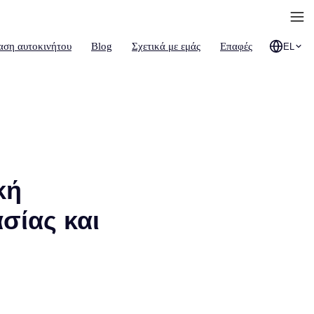
αση αυτοκινήτου
Blog
Σχετικά με εμάς
Επαφές
EL
κή
σίας και