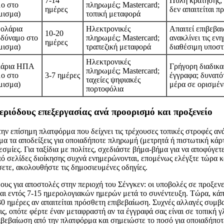
7-14
Πύλη κράτησης; 
μο στο
πληρωμές; Mastercard;
ημέρες
δεν απαιτείται 
μισμα)
τοπική μεταφορά
δολάρια
Ηλεκτρονικές
Απαιτεί επιβεβαι
10-20
δύναμο στο
πληρωμές; Mastercard;
ανακλίνει τις εν
ημέρες
μισμα)
τραπεζική μεταφορά
διαθέσιμη υποστ
Ηλεκτρονικές
λάρια ΗΠΑ
Γρήγορη διαδικα
πληρωμές; Mastercard;
μο στο
3-7 ημέρες
έγγραφα; δυνατό
ταχείες ψηφιακές
μισμα)
μέρα σε ορισμέν
πορτοφόλια
περιόδους επεξεργασίας ανά προορισμό και προξενείο
την επίσημη πλατφόρμα που δείχνει τις τρέχουσες τοπικές στροφές αν
ιμα τα αποδείξεις για οποιαδήποτε πληρωμή (μετρητά ή πιστωτική κάρτ
εσμίες. Για ταξίδια με πολίτες, σχεδιάστε βήμα-βήμα για να αποφύγετ
πό σελίδες διοίκησης συχνά ενημερώνονται, επομένως ελέγξτε τώρα κα
σετε, ακολουθήστε τις δημοσιευμένες οδηγίες.
δους για αποστολές στην περιοχή του Σένγκεν: οι υποβολές σε προξεν
ι εντός 7-15 ημερολογιακών ημερών μετά το συνέντευξη. Τώρα, κάπο
30 ημέρες αν απαιτείται πρόσθετη επιβεβαίωση. Συχνές αλλαγές συμβ
ις, οπότε φέρτε έναν μεταφραστή αν τα έγγραφά σας είναι σε τοπική 
ιβεβαίωση από την πλατφόρμα και σημειώστε το ποσό για οποιαδήποτ