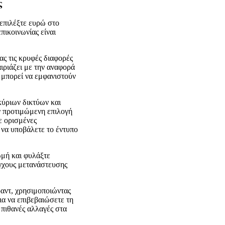
ς
 επιλέξτε ευρώ στο
πικοινωνίας είναι
ς τις κρυφές διαφορές
ιριάζει με την αναφορά
 μπορεί να εμφανιστούν
κύριων δικτύων και
ν προτιμώμενη επιλογή
ε ορισμένες
 να υποβάλετε το έντυπο
ωμή και φυλάξτε
έγχους μετανάστευσης
ραντ, χρησιμοποιώντας
ια να επιβεβαιώσετε τη
 πιθανές αλλαγές στα