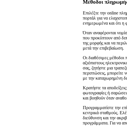
Μέθοδοι πληρωμής 
Επιλέξτε την online πλ
πορτάλ για να ελαχιστοπ
ενημερωμένα και ότι η
Όταν αναφέρονται νομίσ
που προκύπτουν από διπ
της μορφής και να περι
μετά την επιβεβαίωση.
Οι διαθέσιμες μέθοδοι 
αξιόπιστους ηλεκτρονικ
σας, ζητήστε μια τραπε
περιπτώσεις, μπορείτε 
με την καταχωρημένη δ
Κρατήστε τα αποδείξει
φωτογραφίες ή σαρώσεις
και βοηθούν όταν αναθε
Προγραμματίστε την επί
κεντρικά σταθμούς. Ελέγ
διεύθυνση και την ακριβ
προγράμματα. Για να απ