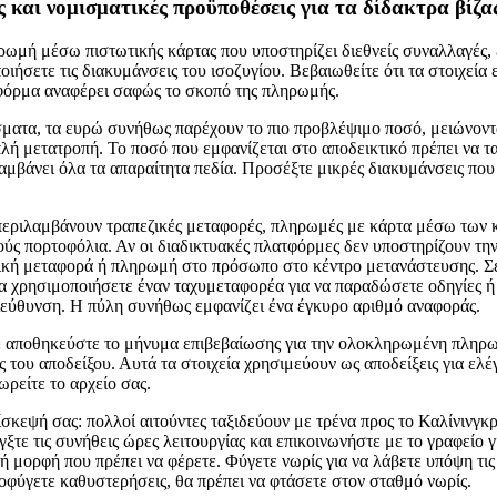
και νομισματικές προϋποθέσεις για τα δίδακτρα βίζα
ηρωμή μέσω πιστωτικής κάρτας που υποστηρίζει διεθνείς συναλλαγές,
οιήσετε τις διακυμάνσεις του ισοζυγίου. Βεβαιωθείτε ότι τα στοιχεία ε
 φόρμα αναφέρει σαφώς το σκοπό της πληρωμής.
ματα, τα ευρώ συνήθως παρέχουν το πιο προβλέψιμο ποσό, μειώνοντα
λή μετατροπή. Το ποσό που εμφανίζεται στο αποδεικτικό πρέπει να τα
λαμβάνει όλα τα απαραίτητα πεδία. Προσέξτε μικρές διακυμάνσεις που
περιλαμβάνουν τραπεζικές μεταφορές, πληρωμές με κάρτα μέσω των 
ούς πορτοφόλια. Αν οι διαδικτυακές πλατφόρμες δεν υποστηρίζουν τη
ζική μεταφορά ή πληρωμή στο πρόσωπο στο κέντρο μετανάστευσης. Σ
να χρησιμοποιήσετε έναν ταχυμεταφορέα για να παραδώσετε οδηγίες ή
ιεύθυνση. Η πύλη συνήθως εμφανίζει ένα έγκυρο αριθμό αναφοράς.
ς: αποθηκεύστε το μήνυμα επιβεβαίωσης για την ολοκληρωμένη πληρ
 του αποδείξου. Αυτά τα στοιχεία χρησιμεύουν ως αποδείξεις για ελ
ωρείτε το αρχείο σας.
σκεψή σας: πολλοί αιτούντες ταξιδεύουν με τρένα προς το Καλίνινγκ
ξτε τις συνήθεις ώρες λειτουργίας και επικοινωνήστε με το γραφείο γ
ή μορφή που πρέπει να φέρετε. Φύγετε νωρίς για να λάβετε υπόψη τις
οφύγετε καθυστερήσεις, θα πρέπει να φτάσετε στον σταθμό νωρίς.