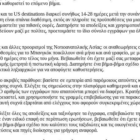
α καθοριστεί το επόμενο βήμα.
 και τα US destinations διαρκεί συνήθως 14-28 ημέρες μετά την συνά
 είναι σπάνια διαθέσιμη, εκτός αν πληροίτε τις προϋποθέσεις για μια
ιμαστείτε για πιθανές ουρές. Διατηρήστε τα αποδείξεις και χρησιμοποι
δεύουν μαζί με πολίτες, προετοιμάστε το ίδιο σύνολο εγγράφων για ό
 και άλλες προορισμοί της Νοτιοανατολικής Ασίας: οι αναθεωρήσεις
οθεσμίες για το Μπανγκόκ ποικίλλουν ανά μήνα και ανά γραφείο, με μ
30 ημέρες στο τέλος του μήνα. Βεβαιωθείτε ότι έχετε μαζί σας μεταφρ
ής (μετρητά ή πιστωτική κάρτα). Διατηρήστε ένα βήμα-βήμα σχέδιο 
κτικά ληξιαρχικών για να αποφύγετε καθυστερήσεις.
ο ακριβές παράθυρο: βασίστε σε εμπειρία από παρόμοιους αιτούντες
ησης συχνά. Ελέγξτε τις σημειώσεις στην πλατφόρμα καθημερινά και
 Ο αριθμός των εγγράφων που απαιτούνται μπορεί να διαφέρει. Κρατήσ
ρειαστεί, και χρησιμοποιήστε τις γραμμές επιβεβαίωσης για να παρακ
υτή συχνά εξαρτάται από ελέγχους που αφορούν συγκεκριμένες χώρε
λέξτε όλες τις αποδείξεις και ταξινόμησε τα έγγραφα, επιβεβαιώστε 
ε έναν ειδικό επαφή σε περίπτωση ερωτήσεων, βεβαιωθείτε ότι έχετε
 βήμα-βήμα σχέδιο που καλύπτει τους ταξιδιώτες και τις οικογένειές
ύσεις και πηγές διοίκησης για γρήγορη αναφορά.