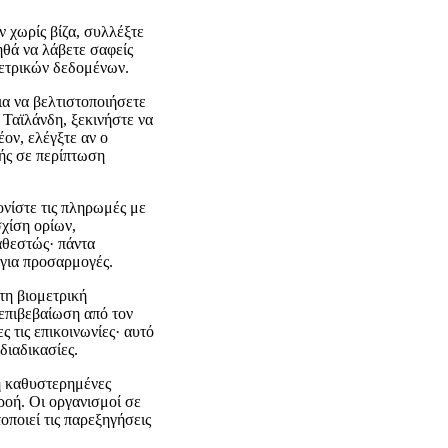
 χωρίς βίζα, συλλέξτε
θά να λάβετε σαφείς
μετρικών δεδομένων.
ια να βελτιστοποιήσετε
 Ταϊλάνδη, ξεκινήστε να
ον, ελέγξτε αν ο
γής σε περίπτωση
ονίστε τις πληρωμές με
σχίση ορίων,
αθεστώς· πάντα
για προσαρμογές.
τη βιομετρική
 επιβεβαίωση από τον
 τις επικοινωνίες· αυτό
διαδικασίες.
ή καθυστερημένες
ροή. Οι οργανισμοί σε
ποιεί τις παρεξηγήσεις