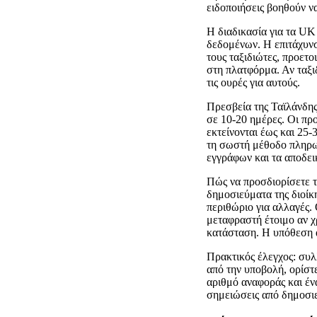
ειδοποιήσεις βοηθούν ν
Η διαδικασία για τα UK
δεδομένων. Η επιτάχυνση
τους ταξιδιώτες, προετο
στη πλατφόρμα. Αν ταξι
τις ουρές για αυτούς.
Πρεσβεία της Ταϊλάνδης
σε 10-20 ημέρες. Οι πρ
εκτείνονται έως και 25-
τη σωστή μέθοδο πληρωμ
εγγράφων και τα αποδει
Πώς να προσδιορίσετε τ
δημοσιεύματα της διοίκ
περιθώριο για αλλαγές.
μεταφραστή έτοιμο αν χ
κατάσταση. Η υπόθεση α
Πρακτικός έλεγχος: συλ
από την υποβολή, ορίστ
αριθμό αναφοράς και ένα
σημειώσεις από δημοσιε