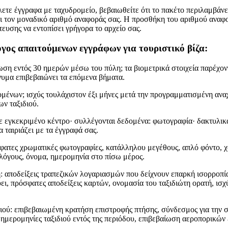
λετε έγγραφα με ταχυδρομείο, βεβαιωθείτε ότι το πακέτο περιλαμβάνε
ι τον μοναδικό αριθμό αναφοράς σας. Η προσθήκη του αριθμού αναφ
ευσης να εντοπίσει γρήγορα το αρχείο σας.
γος απαιτούμενων εγγράφων για τουριστικό βίζα:
ση εντός 30 ημερών μέσω του πύλη; τα βιομετρικά στοιχεία παρέχο
νυμα επιβεβαιώνει τα επόμενα βήματα.
ομένων; ισχύς τουλάχιστον έξι μήνες μετά την προγραμματισμένη αν
ν ταξιδιού.
ε εγκεκριμένο κέντρο· συλλέγονται δεδομένα: φωτογραφία· δακτυλι
α ταιριάζει με τα έγγραφά σας.
ατες χρωματικές φωτογραφίες, κατάλληλου μεγέθους, απλό φόντο, χ
ς λόγους, όνομα, ημερομηνία στο πίσω μέρος.
: αποδείξεις τραπεζικών λογαριασμών που δείχνουν επαρκή ισορροπία
ει, πρόσφατες αποδείξεις καρτών, ονομασία του ταξιδιώτη ορατή, ισχ
ού: επιβεβαιωμένη κρατήση επιστροφής πτήσης, σύνδεσμος για την συ
ημερομηνίες ταξιδιού εντός της περιόδου, επιβεβαίωση αεροπορικών ε