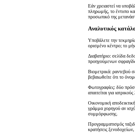
Εάν χρειαστεί να υποβά
πληρωμής, το έντυπο κα
προσωπικό της μετανάστ
Αναλυτικός κατάλο
Υποβάλετε την τεκμηρίω
ορισμένο κέντρο; το μή
Διαβατήριο: σελίδα δεδ
προηγούμενων σφραγίδω
Βιομετρικά: ραντεβού σ
βεβαιωθείτε ότι το όνομ
Φωτογραφίες: δύο πρόσφ
απαιτείται για ιατρικού
Οικονομική αποδεικτική
γράμμα χορηγού αν ισχύ
συμμόρφωσης.
Προγραμματισμός ταξιδι
κρατήσεις ξενοδοχείων, 