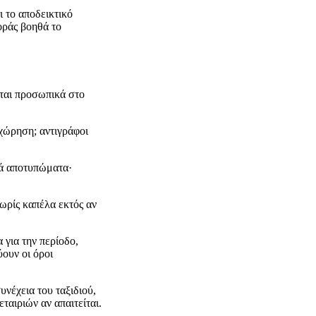
ι το αποδεικτικό
οράς βοηθά το
νται προσωπικά στο
αχώρηση; αντιγράφοι
κά αποτυπώματα·
ωρίς καπέλα εκτός αν
 για την περίοδο,
ύουν οι όροι
νέχεια του ταξιδιού,
ταιριών αν απαιτείται.