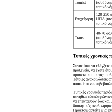
Tourist
(ισοδύνα
τοπικό νό
120-250 
Επιχείρηση
ΗΠΑ (ισο
τοπικό νό
40-70 δο
Transit
(ισοδύνα
τοπικό νό
Τυπικές χρονικές 
Συνιστάται να ελέγξετε 
προξενείο, να έχετε έτο
προσεκτικοί με τις προθ
Τέτοιες ανακοινώσεις α
απαιτείται να επιβεβαιώ
Τυπικές χρονικές περιό
συνήθως ολοκληρώνοντα
να επεκταθούν έως και 
διοικητικές αναθεωρήσε
Προετοιμαστείτε μια επ