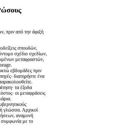
 Ρώσους
ν, πριν από την άφιξή
ποδείξεις σπουδών,
σύντομο σχέδιο σχεδίων,
ευμένων μεταφραστών,
orage.
 οκτώ εβδομάδες πριν
πηγές· διατηρήστε ένα
παρακολουθείτε.
ίτηση· τα έξοδα
κόστος· οι μεταφράσεις
λάρια.
υβερνητικούς
κή γλώσσα. Αρχικοί
τήσεων, αναμονή
 συμφωνία με το