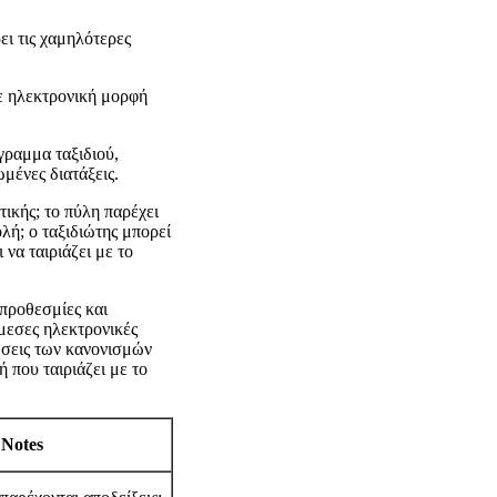
ει τις χαμηλότερες
σε ηλεκτρονική μορφή
γραμμα ταξιδιού,
μένες διατάξεις.
τικής; το πύλη παρέχει
λή; ο ταξιδιώτης μπορεί
να ταιριάζει με το
προθεσμίες και
άμεσες ηλεκτρονικές
ώσεις των κανονισμών
 που ταιριάζει με το
Notes