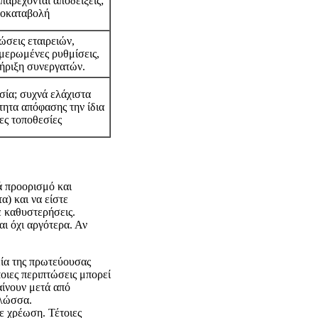
παρέχονται αποδείξεις;
προκαταβολή
ώσεις εταιρειών,
ημερωμένες ρυθμίσεις,
ήριξη συνεργατών.
σία; συχνά ελάχιστα
τητα απόφασης την ίδια
ες τοποθεσίες
ά προορισμό και
α) και να είστε
ε καθυστερήσεις.
ι όχι αργότερα. Αν
εία της πρωτεύουσας
ιες περιπτώσεις μπορεί
αίνουν μετά από
γλώσσα.
ε χρέωση. Τέτοιες