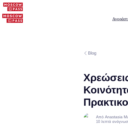
Αγοράστ
Blog
Χρεώσεις
Κοινότητ
Πρακτικο
Από Anastasia M
10 λεπτά ανάγνωσ