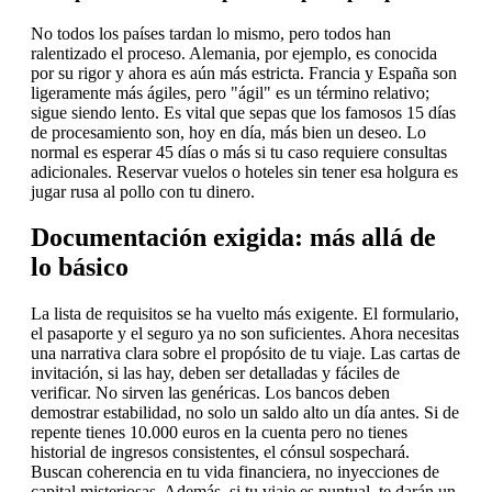
No todos los países tardan lo mismo, pero todos han
ralentizado el proceso. Alemania, por ejemplo, es conocida
por su rigor y ahora es aún más estricta. Francia y España son
ligeramente más ágiles, pero "ágil" es un término relativo;
sigue siendo lento. Es vital que sepas que los famosos 15 días
de procesamiento son, hoy en día, más bien un deseo. Lo
normal es esperar 45 días o más si tu caso requiere consultas
adicionales. Reservar vuelos o hoteles sin tener esa holgura es
jugar rusa al pollo con tu dinero.
Documentación exigida: más allá de
lo básico
La lista de requisitos se ha vuelto más exigente. El formulario,
el pasaporte y el seguro ya no son suficientes. Ahora necesitas
una narrativa clara sobre el propósito de tu viaje. Las cartas de
invitación, si las hay, deben ser detalladas y fáciles de
verificar. No sirven las genéricas. Los bancos deben
demostrar estabilidad, no solo un saldo alto un día antes. Si de
repente tienes 10.000 euros en la cuenta pero no tienes
historial de ingresos consistentes, el cónsul sospechará.
Buscan coherencia en tu vida financiera, no inyecciones de
capital misteriosas. Además, si tu viaje es puntual, te darán un