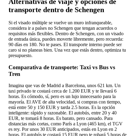
Alternativas de viaje y opciones de
transporte dentro de Schengen
Si el visado múltiple se vuelve un muro infranqueable,
considera ir a países no Schengen que tengan acuerdos o
requisitos más flexibles. Dentro de Schengen, con un visado
de entrada única, puedes moverte libremente, pero recuerda:
90 días en 180. No te pases. El transporte interno puede ser
caro si no planeas bien. Una vez que estás dentro, optimiza tu
presupuesto.
Comparativa de transporte: Taxi vs Bus vs
Tren
Imagina que vas de Madrid a Barcelona, unos 621 km. Un
taxi privado te costará cerca de 1.200 EUR y te llevará 6
horas. Es cómodo, sí, pero es un lujo innecesario para la
mayoría. El AVE de alta velocidad, si compras con tiempo,
está entre 50 y 150 EUR y tarda 2.5 horas. Es la opción
inteligente: rápido y razonable. El autobús, entre 20 y 40
EUR, te tomará 8 horas. Es barato, pero cansado. Para
distancias más cortas, como París a Lyon (465 km), el TGV
es rey. Por unos 30 EUR anticipados, estás en Lyon en 2
horas. El autobús te costará 15 EUR pero te robará 5 horas de