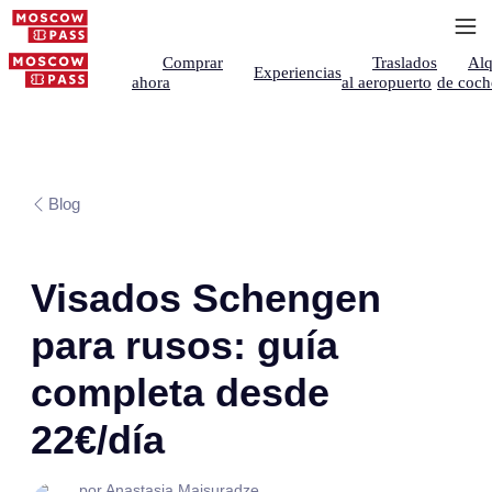
Comprar
Traslados
Alq
Experiencias
ahora
al aeropuerto
de coch
Blog
Visados Schengen
para rusos: guía
completa desde
22€/día
por Anastasia Maisuradze