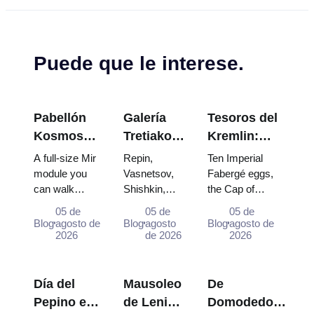
Puede que le interese.
Pabellón
Galería
Tesoros del
Kosmos
Tretiakov:
Kremlin:
en VDNKh:
Las obras
Huevos
A full-size Mir
Repin,
Ten Imperial
Dentro de
maestras
Fabergé,
module you
Vasnetsov,
Fabergé eggs,
can walk
Shishkin,
the Cap of
la
que valen
Tronos y
through, the
Vrubel, Serov
Monomakh, the
Exposición
la pena
Túnicas de
05 de
05 de
05 de
Energia–
and Surikov
double throne of
Blog
agosto de
Blog
agosto
Blog
agosto de
Espacial
planear el
Coronación
Buran model,
2026
— the works
de 2026
two boy tsars
2026
más
viaje
scorched
that stop
and the
Grande de
descent
people,
coronation dress
Rusia
capsules and
where they
of Catherine...
Día del
Mausoleo
De
120 pieces of
hang, and
Pepino en
de Lenin:
Domodedovo
flight...
why booking