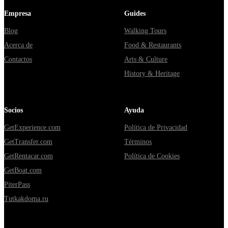
Empresa
Guides
Blog
Walking Tours
Acerca de
Food & Restaurants
Contactos
Arts & Culture
History & Heritage
Socios
Ayuda
GetExperience.com
Política de Privacidad
GetTransfer.com
Términos
GetRentacar.com
Política de Cookies
GetBoat.com
PiterPass
Tutkakdoma.ru