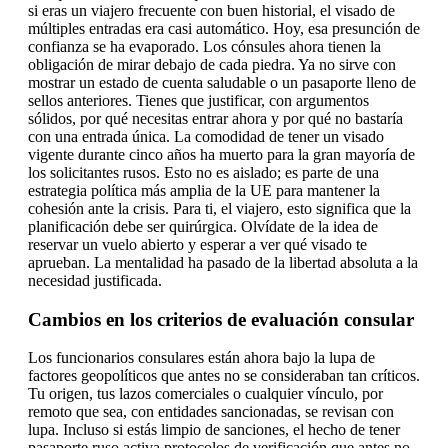
si eras un viajero frecuente con buen historial, el visado de
múltiples entradas era casi automático. Hoy, esa presunción de
confianza se ha evaporado. Los cónsules ahora tienen la
obligación de mirar debajo de cada piedra. Ya no sirve con
mostrar un estado de cuenta saludable o un pasaporte lleno de
sellos anteriores. Tienes que justificar, con argumentos
sólidos, por qué necesitas entrar ahora y por qué no bastaría
con una entrada única. La comodidad de tener un visado
vigente durante cinco años ha muerto para la gran mayoría de
los solicitantes rusos. Esto no es aislado; es parte de una
estrategia política más amplia de la UE para mantener la
cohesión ante la crisis. Para ti, el viajero, esto significa que la
planificación debe ser quirúrgica. Olvídate de la idea de
reservar un vuelo abierto y esperar a ver qué visado te
aprueban. La mentalidad ha pasado de la libertad absoluta a la
necesidad justificada.
Cambios en los criterios de evaluación consular
Los funcionarios consulares están ahora bajo la lupa de
factores geopolíticos que antes no se consideraban tan críticos.
Tu origen, tus lazos comerciales o cualquier vínculo, por
remoto que sea, con entidades sancionadas, se revisan con
lupa. Incluso si estás limpio de sanciones, el hecho de tener
pasaporte ruso activa protocolos de verificación que antes no