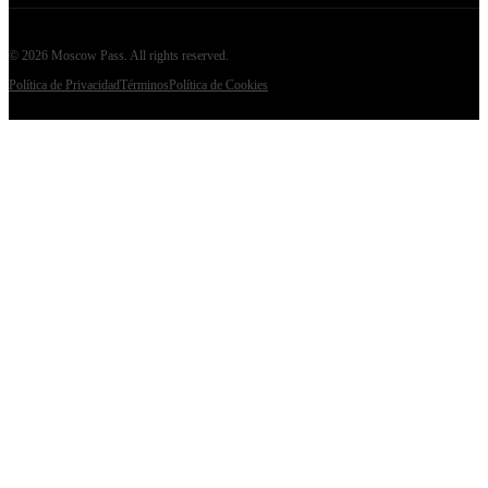
©
2026
Moscow Pass
. All rights reserved.
Política de Privacidad
Términos
Política de Cookies