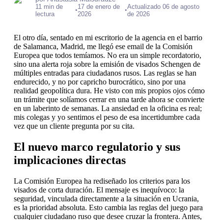
11 min de
17 de enero de
Actualizado 06 de agosto
•
•
lectura
2026
de 2026
El otro día, sentado en mi escritorio de la agencia en el barrio
de Salamanca, Madrid, me llegó ese email de la Comisión
Europea que todos temíamos. No era un simple recordatorio,
sino una alerta roja sobre la emisión de visados Schengen de
múltiples entradas para ciudadanos rusos. Las reglas se han
endurecido, y no por capricho burocrático, sino por una
realidad geopolítica dura. He visto con mis propios ojos cómo
un trámite que solíamos cerrar en una tarde ahora se convierte
en un laberinto de semanas. La ansiedad en la oficina es real;
mis colegas y yo sentimos el peso de esa incertidumbre cada
vez que un cliente pregunta por su cita.
El nuevo marco regulatorio y sus
implicaciones directas
La Comisión Europea ha rediseñado los criterios para los
visados de corta duración. El mensaje es inequívoco: la
seguridad, vinculada directamente a la situación en Ucrania,
es la prioridad absoluta. Esto cambia las reglas del juego para
cualquier ciudadano ruso que desee cruzar la frontera. Antes,