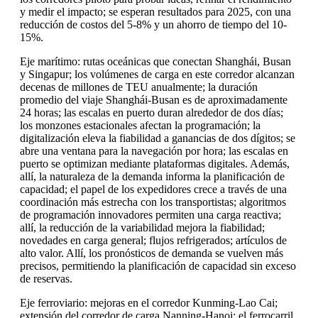
y medir el impacto; se esperan resultados para 2025, con una
reducción de costos del 5-8% y un ahorro de tiempo del 10-
15%.
Eje marítimo: rutas oceánicas que conectan Shanghái, Busan
y Singapur; los volúmenes de carga en este corredor alcanzan
decenas de millones de TEU anualmente; la duración
promedio del viaje Shanghái-Busan es de aproximadamente
24 horas; las escalas en puerto duran alrededor de dos días;
los monzones estacionales afectan la programación; la
digitalización eleva la fiabilidad a ganancias de dos dígitos; se
abre una ventana para la navegación por hora; las escalas en
puerto se optimizan mediante plataformas digitales. Además,
allí, la naturaleza de la demanda informa la planificación de
capacidad; el papel de los expedidores crece a través de una
coordinación más estrecha con los transportistas; algoritmos
de programación innovadores permiten una carga reactiva;
allí, la reducción de la variabilidad mejora la fiabilidad;
novedades en carga general; flujos refrigerados; artículos de
alto valor. Allí, los pronósticos de demanda se vuelven más
precisos, permitiendo la planificación de capacidad sin exceso
de reservas.
Eje ferroviario: mejoras en el corredor Kunming-Lao Cai;
extensión del corredor de carga Nanning-Hanoi; el ferrocarril