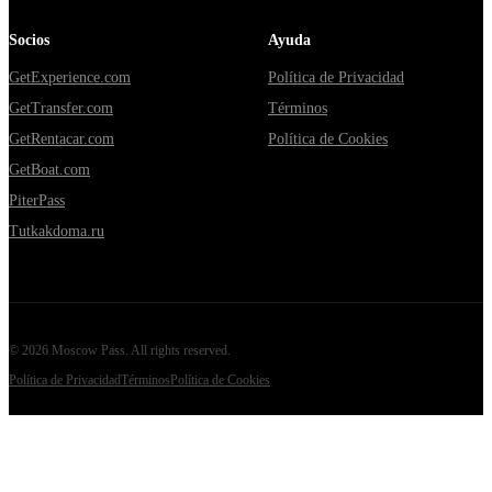
Socios
Ayuda
GetExperience.com
Política de Privacidad
GetTransfer.com
Términos
GetRentacar.com
Política de Cookies
GetBoat.com
PiterPass
Tutkakdoma.ru
©
2026
Moscow Pass
. All rights reserved.
Política de Privacidad
Términos
Política de Cookies