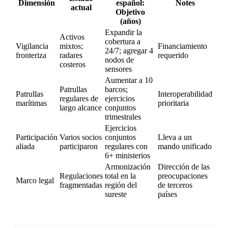
Dimensión
español:
Notes
actual
Objetivo
(años)
Expandir la
Activos
cobertura a
Vigilancia
mixtos;
Financiamiento
24/7; agregar 4
fronteriza
radares
requerido
nodos de
costeros
sensores
Aumentar a 10
Patrullas
barcos;
Patrullas
Interoperabilidad
regulares de
ejercicios
marítimas
prioritaria
largo alcance
conjuntos
trimestrales
Ejercicios
Participación
Varios socios
conjuntos
Lleva a un
aliada
participaron
regulares con
mando unificado
6+ ministerios
Armonización
Dirección de las
Regulaciones
total en la
preocupaciones
Marco legal
fragmentadas
región del
de terceros
sureste
países