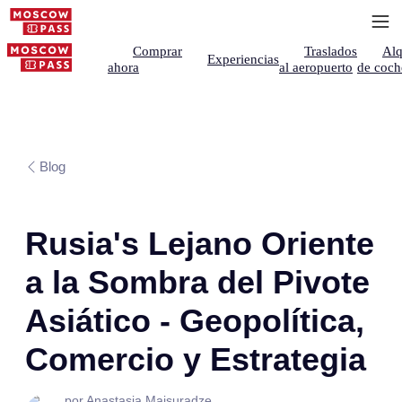
Comprar
Traslados
Alq
Experiencias
ahora
al aeropuerto
de coch
Blog
Rusia's Lejano Oriente
a la Sombra del Pivote
Asiático - Geopolítica,
Comercio y Estrategia
por Anastasia Maisuradze