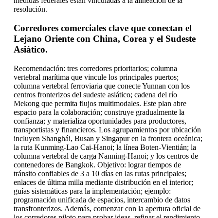
medidas federales están vinculadas a la alineación de la
resolución.
Corredores comerciales clave que conectan el
Lejano Oriente con China, Corea y el Sudeste
Asiático.
Recomendación: tres corredores prioritarios; columna
vertebral marítima que vincule los principales puertos;
columna vertebral ferroviaria que conecte Yunnan con los
centros fronterizos del sudeste asiático; cadena del río
Mekong que permita flujos multimodales. Este plan abre
espacio para la colaboración; construye gradualmente la
confianza; y materializa oportunidades para productores,
transportistas y financieros. Los agrupamientos por ubicación
incluyen Shanghái, Busan y Singapur en la frontera oceánica;
la ruta Kunming-Lao Cai-Hanoi; la línea Boten-Vientián; la
columna vertebral de carga Nanning-Hanoi; y los centros de
contenedores de Bangkok. Objetivo: lograr tiempos de
tránsito confiables de 3 a 10 días en las rutas principales;
enlaces de última milla mediante distribución en el interior;
guías sistemáticas para la implementación; ejemplo:
programación unificada de espacios, intercambio de datos
transfronterizos. Además, comenzar con la apertura oficial de
los corredores piloto para probar ideas, refinar el rendimiento