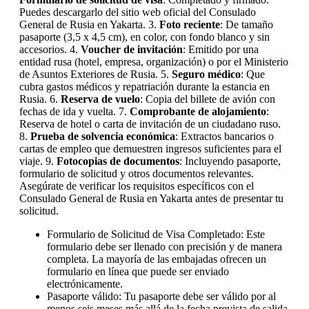
Puedes descargarlo del sitio web oficial del Consulado
General de Rusia en Yakarta. 3.
Foto reciente
: De tamaño
pasaporte (3,5 x 4,5 cm), en color, con fondo blanco y sin
accesorios. 4.
Voucher de invitación
: Emitido por una
entidad rusa (hotel, empresa, organización) o por el Ministerio
de Asuntos Exteriores de Rusia. 5.
Seguro médico
: Que
cubra gastos médicos y repatriación durante la estancia en
Rusia. 6.
Reserva de vuelo
: Copia del billete de avión con
fechas de ida y vuelta. 7.
Comprobante de alojamiento
:
Reserva de hotel o carta de invitación de un ciudadano ruso.
8.
Prueba de solvencia económica
: Extractos bancarios o
cartas de empleo que demuestren ingresos suficientes para el
viaje. 9.
Fotocopias de documentos
: Incluyendo pasaporte,
formulario de solicitud y otros documentos relevantes.
Asegúrate de verificar los requisitos específicos con el
Consulado General de Rusia en Yakarta antes de presentar tu
solicitud.
Formulario de Solicitud de Visa Completado: Este
formulario debe ser llenado con precisión y de manera
completa. La mayoría de las embajadas ofrecen un
formulario en línea que puede ser enviado
electrónicamente.
Pasaporte válido: Tu pasaporte debe ser válido por al
menos seis meses más allá de la fecha prevista de salida