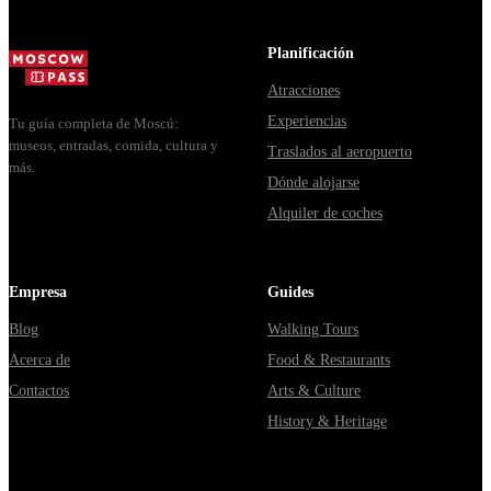
доехать из
расходятся
способы уехать
Москвы
в днях, чем
из...
через
Мавзолей
Planificación
Владими...
от...
Atracciones
Experiencias
Tu guía completa de Moscú:
museos, entradas, comida, cultura y
Traslados al aeropuerto
más.
Dónde alojarse
Alquiler de coches
Empresa
Guides
Blog
Walking Tours
Acerca de
Food & Restaurants
Contactos
Arts & Culture
History & Heritage