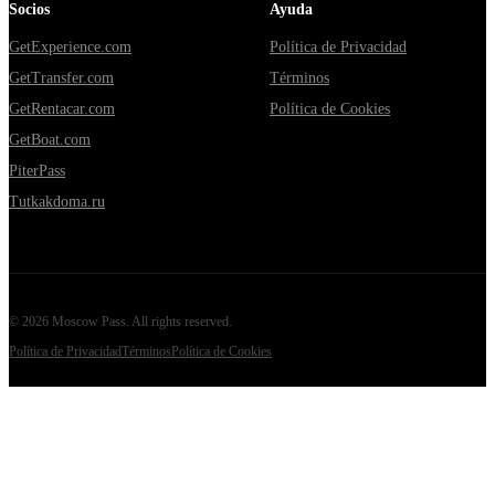
Socios
Ayuda
GetExperience.com
Política de Privacidad
GetTransfer.com
Términos
GetRentacar.com
Política de Cookies
GetBoat.com
PiterPass
Tutkakdoma.ru
©
2026
Moscow Pass
. All rights reserved.
Política de Privacidad
Términos
Política de Cookies