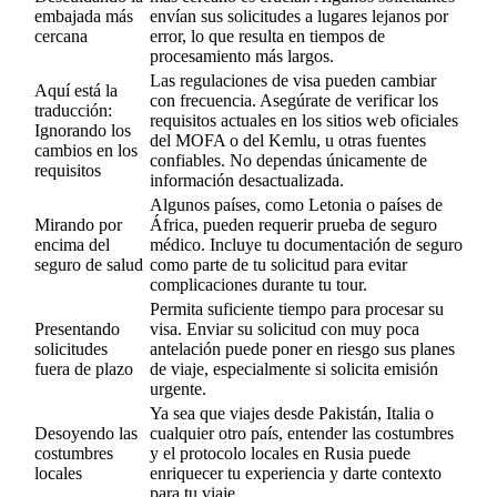
embajada más
envían sus solicitudes a lugares lejanos por
cercana
error, lo que resulta en tiempos de
procesamiento más largos.
Las regulaciones de visa pueden cambiar
Aquí está la
con frecuencia. Asegúrate de verificar los
traducción:
requisitos actuales en los sitios web oficiales
Ignorando los
del MOFA o del Kemlu, u otras fuentes
cambios en los
confiables. No dependas únicamente de
requisitos
información desactualizada.
Algunos países, como Letonia o países de
Mirando por
África, pueden requerir prueba de seguro
encima del
médico. Incluye tu documentación de seguro
seguro de salud
como parte de tu solicitud para evitar
complicaciones durante tu tour.
Permita suficiente tiempo para procesar su
Presentando
visa. Enviar su solicitud con muy poca
solicitudes
antelación puede poner en riesgo sus planes
fuera de plazo
de viaje, especialmente si solicita emisión
urgente.
Ya sea que viajes desde Pakistán, Italia o
Desoyendo las
cualquier otro país, entender las costumbres
costumbres
y el protocolo locales en Rusia puede
locales
enriquecer tu experiencia y darte contexto
para tu viaje.