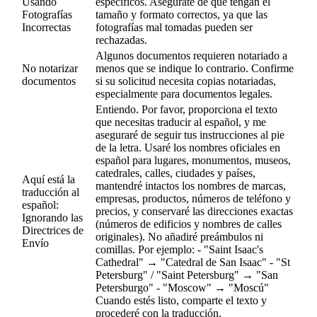
Usando
específicos. Asegúrate de que tengan el
Fotografías
tamaño y formato correctos, ya que las
Incorrectas
fotografías mal tomadas pueden ser
rechazadas.
Algunos documentos requieren notariado a
No notarizar
menos que se indique lo contrario. Confirme
documentos
si su solicitud necesita copias notariadas,
especialmente para documentos legales.
Entiendo. Por favor, proporciona el texto
que necesitas traducir al español, y me
aseguraré de seguir tus instrucciones al pie
de la letra. Usaré los nombres oficiales en
español para lugares, monumentos, museos,
catedrales, calles, ciudades y países,
Aquí está la
mantendré intactos los nombres de marcas,
traducción al
empresas, productos, números de teléfono y
español:
precios, y conservaré las direcciones exactas
Ignorando las
(números de edificios y nombres de calles
Directrices de
originales). No añadiré preámbulos ni
Envío
comillas. Por ejemplo: - "Saint Isaac's
Cathedral" → "Catedral de San Isaac" - "St
Petersburg" / "Saint Petersburg" → "San
Petersburgo" - "Moscow" → "Moscú"
Cuando estés listo, comparte el texto y
procederé con la traducción.