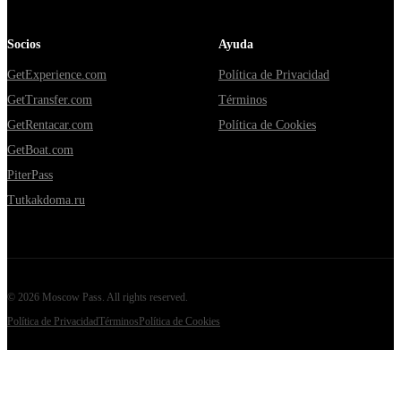
Socios
Ayuda
GetExperience.com
Política de Privacidad
GetTransfer.com
Términos
GetRentacar.com
Política de Cookies
GetBoat.com
PiterPass
Tutkakdoma.ru
©
2026
Moscow Pass
. All rights reserved.
Política de Privacidad
Términos
Política de Cookies