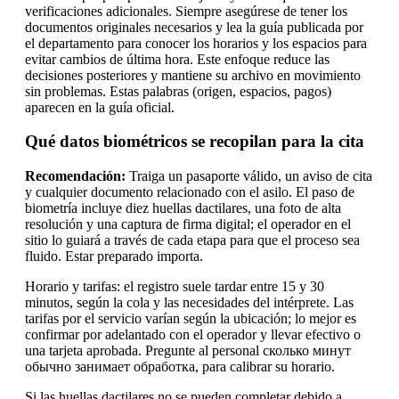
verificaciones adicionales. Siempre asegúrese de tener los
documentos originales necesarios y lea la guía publicada por
el departamento para conocer los horarios y los espacios para
evitar cambios de última hora. Este enfoque reduce las
decisiones posteriores y mantiene su archivo en movimiento
sin problemas. Estas palabras (origen, espacios, pagos)
aparecen en la guía oficial.
Qué datos biométricos se recopilan para la cita
Recomendación:
Traiga un pasaporte válido, un aviso de cita
y cualquier documento relacionado con el asilo. El paso de
biometría incluye diez huellas dactilares, una foto de alta
resolución y una captura de firma digital; el operador en el
sitio lo guiará a través de cada etapa para que el proceso sea
fluido. Estar preparado importa.
Horario y tarifas: el registro suele tardar entre 15 y 30
minutos, según la cola y las necesidades del intérprete. Las
tarifas por el servicio varían según la ubicación; lo mejor es
confirmar por adelantado con el operador y llevar efectivo o
una tarjeta aprobada. Pregunte al personal сколько минут
обычно занимает обработка, para calibrar su horario.
Si las huellas dactilares no se pueden completar debido a