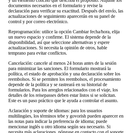
y un elemento conciso que describa el propósito. Adjunte los
documentos necesarios en el formulario y revise la
declaración para verificar su exactitud. Después del envío, las
actualizaciones de seguimiento aparecerán en su panel de
control y por correo electrónico.
Reprogramación: utilice la opción Cambiar fecha/hora, elija
un nuevo espacio y confirme. El sistema depende de la
disponibilidad, así que seleccione alternativas y espere
actualizaciones. Si necesita la opinión de otros, hable
temprano para evitar conflictos.
Cancelación: cancele al menos 24 horas antes de la sesión
para minimizar las sanciones. El formulario mostrará la
política, el estado de aprobación y una declaración sobre los
reembolsos. Si se permiten los reembolsos, el procesamiento
depende de la política y se rastreará en su historial de
formularios. Para los arreglos relacionados con el viaje, los
detalles de los reisepasses deben estar listos si se solicitan.
Este es un paso práctico que le ayuda a controlar el asunto.
Aclaración y soporte de idiomas: para los usuarios
multilingües, los términos tebe y govorish pueden aparecer en
las notas para indicar la preferencia de idioma; puede
mencionar inglés u otro idioma según sea necesario. Si
necesita más aclaraciones, póngase en contacto con el soporte