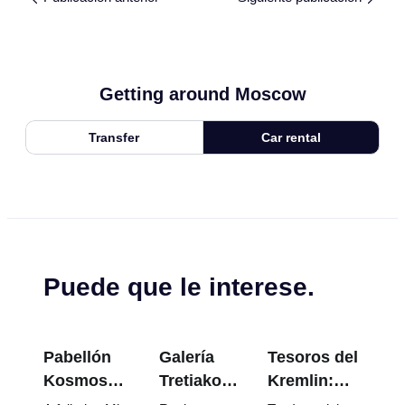
Getting around Moscow
Transfer
Car rental
Puede que le interese.
Pabellón
Galería
Tesoros del
Kosmos
Tretiakov:
Kremlin:
en VDNKh:
Las obras
Huevos