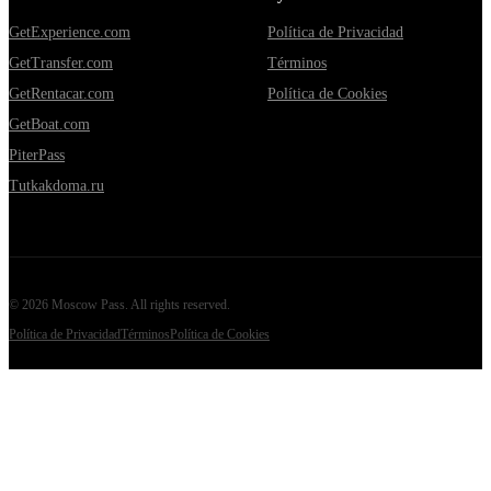
GetExperience.com
Política de Privacidad
GetTransfer.com
Términos
GetRentacar.com
Política de Cookies
GetBoat.com
PiterPass
Tutkakdoma.ru
©
2026
Moscow Pass
. All rights reserved.
Política de Privacidad
Términos
Política de Cookies