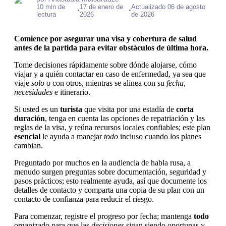
10 min de
17 de enero de
Actualizado 06 de agosto
•
•
lectura
2026
de 2026
Comience por asegurar una visa y cobertura de salud
antes de la partida para evitar obstáculos de última hora.
Tome decisiones rápidamente sobre dónde alojarse, cómo
viajar y a quién contactar en caso de enfermedad, ya sea que
viaje
solo
o con otros, mientras se alinea con su
fecha
,
necesidades
e itinerario.
Si usted es un
turista
que visita por una estadía de
corta
duración
, tenga en cuenta las opciones de repatriación y las
reglas de la visa, y reúna recursos locales confiables; este plan
esencial
le ayuda a manejar
todo
incluso cuando los planes
cambian.
Preguntado por muchos en la audiencia de habla rusa, a
menudo surgen preguntas sobre documentación, seguridad y
pasos prácticos; esto realmente ayuda, así que documente los
detalles de contacto y comparta una copia de su plan con un
contacto de confianza para reducir el riesgo.
Para comenzar, registre el progreso por fecha; mantenga
todo
organizado para que las
decisiones
sigan siendo oportunas y