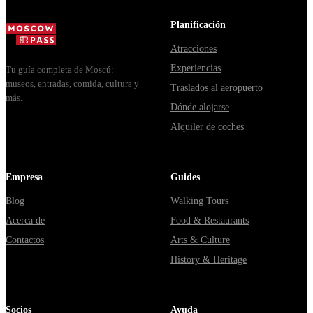
Москвы
в днях, чем
из...
через
Мавзолей
Planificación
Владими...
от...
Atracciones
Experiencias
Tu guía completa de Moscú:
museos, entradas, comida, cultura y
Traslados al aeropuerto
más.
Dónde alojarse
Alquiler de coches
Empresa
Guides
Blog
Walking Tours
Acerca de
Food & Restaurants
Contactos
Arts & Culture
History & Heritage
Socios
Ayuda