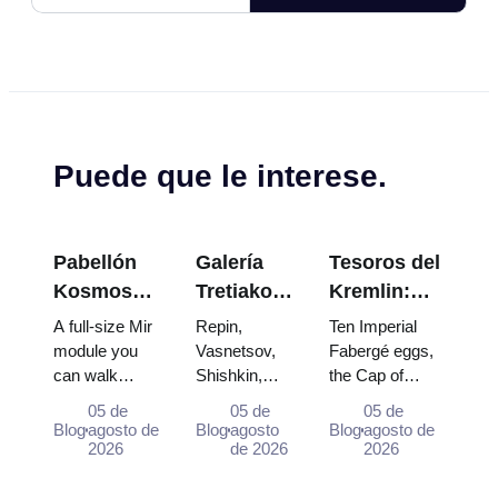
Puede que le interese.
Pabellón
Galería
Tesoros del
Kosmos
Tretiakov:
Kremlin:
en VDNKh:
Las obras
Huevos
A full-size Mir
Repin,
Ten Imperial
Dentro de
maestras
Fabergé,
module you
Vasnetsov,
Fabergé eggs,
can walk
Shishkin,
the Cap of
la
que valen
Tronos y
through, the
Vrubel, Serov
Monomakh, the
Exposición
la pena
Túnicas de
05 de
05 de
05 de
Energia–
and Surikov
double throne of
Blog
agosto de
Blog
agosto
Blog
agosto de
Espacial
planear el
Coronación
Buran model,
2026
— the works
de 2026
two boy tsars
2026
más
viaje
scorched
that stop
and the
Grande de
descent
people,
coronation dress