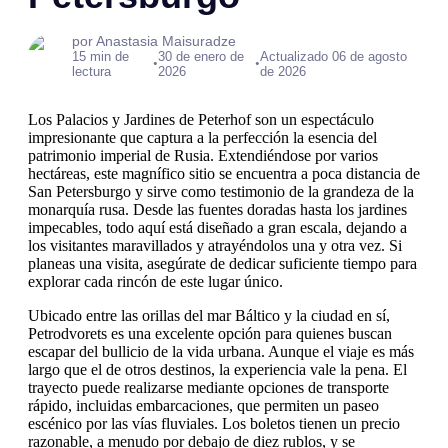
por Anastasia Maisuradze
15 min de
30 de enero de
Actualizado 06 de agosto
•
•
lectura
2026
de 2026
Los Palacios y Jardines de Peterhof son un espectáculo
impresionante que captura a la perfección la esencia del
patrimonio imperial de Rusia. Extendiéndose por varios
hectáreas, este magnífico sitio se encuentra a poca distancia de
San Petersburgo y sirve como testimonio de la grandeza de la
monarquía rusa. Desde las fuentes doradas hasta los jardines
impecables, todo aquí está diseñado a gran escala, dejando a
los visitantes maravillados y atrayéndolos una y otra vez. Si
planeas una visita, asegúrate de dedicar suficiente tiempo para
explorar cada rincón de este lugar único.
Ubicado entre las orillas del mar Báltico y la ciudad en sí,
Petrodvorets es una excelente opción para quienes buscan
escapar del bullicio de la vida urbana. Aunque el viaje es más
largo que el de otros destinos, la experiencia vale la pena. El
trayecto puede realizarse mediante opciones de transporte
rápido, incluidas embarcaciones, que permiten un paseo
escénico por las vías fluviales. Los boletos tienen un precio
razonable, a menudo por debajo de diez rublos, y se