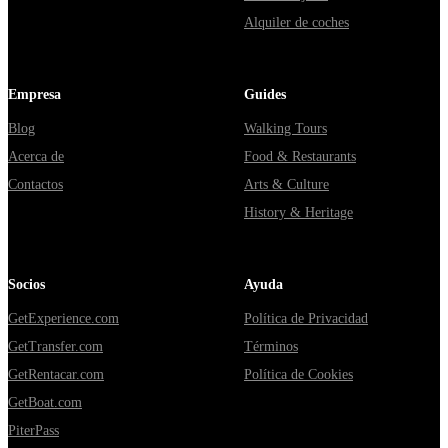
Alquiler de coches
Empresa
Guides
Blog
Walking Tours
Acerca de
Food & Restaurants
Contactos
Arts & Culture
History & Heritage
Socios
Ayuda
GetExperience.com
Política de Privacidad
GetTransfer.com
Términos
GetRentacar.com
Política de Cookies
GetBoat.com
PiterPass