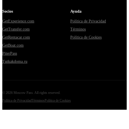
Socios
Ayuda
GetExperience.com
Política de Privacidad
GetTransfer.com
Términos
GetRentacar.com
Política de Cookies
GetBoat.com
PiterPass
Tutkakdoma.ru
©
2026
Moscow Pass
. All rights reserved.
Política de Privacidad
Términos
Política de Cookies