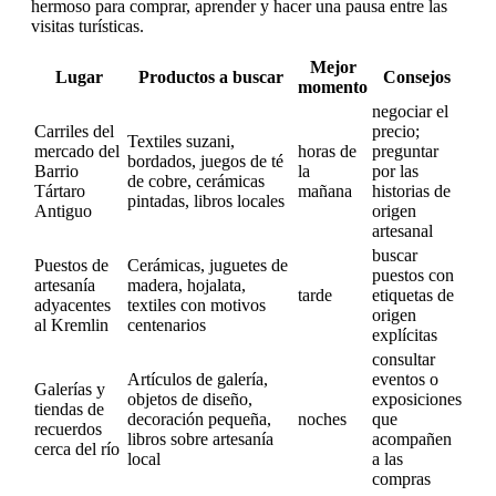
hermoso para comprar, aprender y hacer una pausa entre las
visitas turísticas.
Mejor
Lugar
Productos a buscar
Consejos
momento
negociar el
Carriles del
precio;
Textiles suzani,
mercado del
horas de
preguntar
bordados, juegos de té
Barrio
la
por las
de cobre, cerámicas
Tártaro
mañana
historias de
pintadas, libros locales
Antiguo
origen
artesanal
buscar
Puestos de
Cerámicas, juguetes de
puestos con
artesanía
madera, hojalata,
tarde
etiquetas de
adyacentes
textiles con motivos
origen
al Kremlin
centenarios
explícitas
consultar
Artículos de galería,
eventos o
Galerías y
objetos de diseño,
exposiciones
tiendas de
decoración pequeña,
noches
que
recuerdos
libros sobre artesanía
acompañen
cerca del río
local
a las
compras