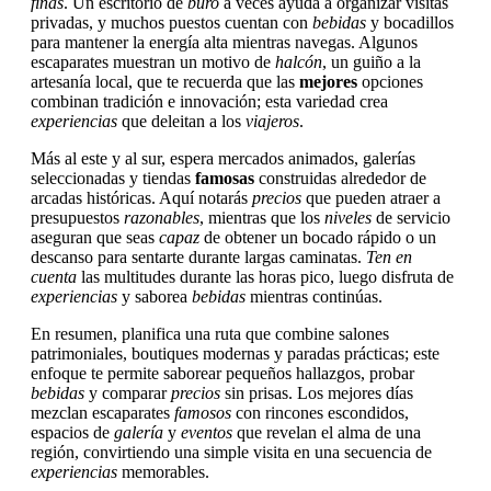
finas
. Un escritorio de
buro
a veces ayuda a organizar visitas
privadas, y muchos puestos cuentan con
bebidas
y bocadillos
para mantener la energía alta mientras navegas. Algunos
escaparates muestran un motivo de
halcón
, un guiño a la
artesanía local, que te recuerda que las
mejores
opciones
combinan tradición e innovación; esta variedad crea
experiencias
que deleitan a los
viajeros
.
Más al este y al sur, espera mercados animados, galerías
seleccionadas y tiendas
famosas
construidas alrededor de
arcadas históricas. Aquí notarás
precios
que pueden atraer a
presupuestos
razonables
, mientras que los
niveles
de servicio
aseguran que seas
capaz
de obtener un bocado rápido o un
descanso para sentarte durante largas caminatas.
Ten en
cuenta
las multitudes durante las horas pico, luego disfruta de
experiencias
y saborea
bebidas
mientras continúas.
En resumen, planifica una ruta que combine salones
patrimoniales, boutiques modernas y paradas prácticas; este
enfoque te permite saborear pequeños hallazgos, probar
bebidas
y comparar
precios
sin prisas. Los mejores días
mezclan escaparates
famosos
con rincones escondidos,
espacios de
galería
y
eventos
que revelan el alma de una
región, convirtiendo una simple visita en una secuencia de
experiencias
memorables.