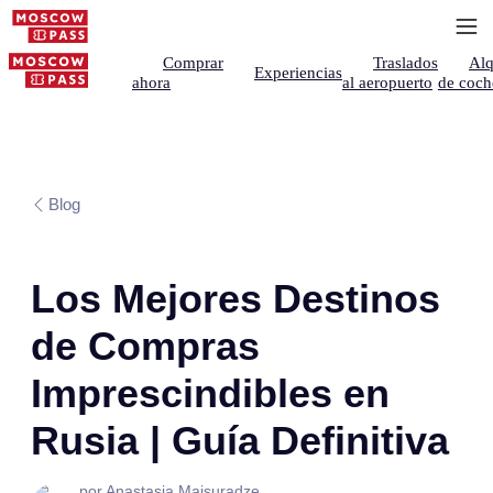
Comprar
Traslados
Alq
Experiencias
ahora
al aeropuerto
de coch
Blog
Los Mejores Destinos
de Compras
Imprescindibles en
Rusia | Guía Definitiva
por Anastasia Maisuradze