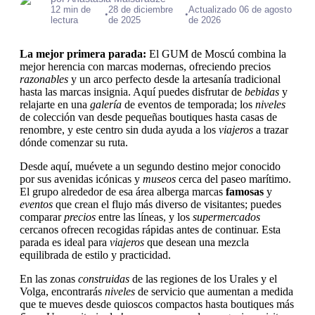
12 min de
28 de diciembre
Actualizado 06 de agosto
•
•
lectura
de 2025
de 2026
La mejor primera parada:
El GUM de Moscú combina la
mejor herencia con marcas modernas, ofreciendo precios
razonables
y un arco perfecto desde la artesanía tradicional
hasta las marcas insignia. Aquí puedes disfrutar de
bebidas
y
relajarte en una
galería
de eventos de temporada; los
niveles
de colección van desde pequeñas boutiques hasta casas de
renombre, y este centro sin duda ayuda a los
viajeros
a trazar
dónde comenzar su ruta.
Desde aquí, muévete a un segundo destino mejor conocido
por sus avenidas icónicas y
museos
cerca del paseo marítimo.
El grupo alrededor de esa área alberga marcas
famosas
y
eventos
que crean el flujo más diverso de visitantes; puedes
comparar
precios
entre las líneas, y los
supermercados
cercanos ofrecen recogidas rápidas antes de continuar. Esta
parada es ideal para
viajeros
que desean una mezcla
equilibrada de estilo y practicidad.
En las zonas
construidas
de las regiones de los Urales y el
Volga, encontrarás
niveles
de servicio que aumentan a medida
que te mueves desde quioscos compactos hasta boutiques más