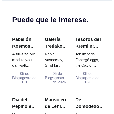
Puede que le interese.
Pabellón
Galería
Tesoros del
Kosmos
Tretiakov:
Kremlin:
en VDNKh:
Las obras
Huevos
A full-size Mir
Repin,
Ten Imperial
Dentro de
maestras
Fabergé,
module you
Vasnetsov,
Fabergé eggs,
can walk
Shishkin,
the Cap of
la
que valen
Tronos y
through, the
Vrubel, Serov
Monomakh, the
Exposición
la pena
Túnicas de
05 de
05 de
05 de
Energia–
and Surikov
double throne of
Blog
agosto de
Blog
agosto
Blog
agosto de
Espacial
planear el
Coronación
Buran model,
2026
— the works
de 2026
two boy tsars
2026
más
viaje
scorched
that stop
and the
Grande de
descent
people,
coronation dress
Rusia
capsules and
where they
of Catherine...
Día del
Mausoleo
De
120 pieces of
hang, and
Pepino en
de Lenin:
Domodedovo
flight...
why booking
Suzdal
horario de
al centro de