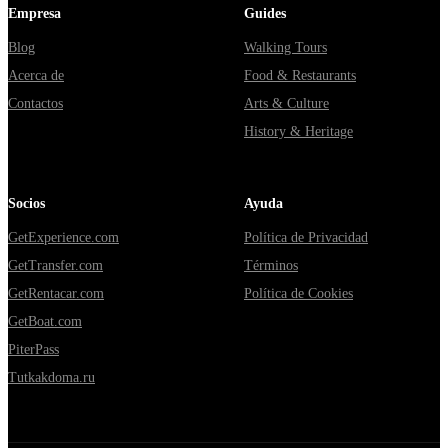
Empresa
Guides
Blog
Walking Tours
Acerca de
Food & Restaurants
Contactos
Arts & Culture
History & Heritage
Socios
Ayuda
GetExperience.com
Política de Privacidad
GetTransfer.com
Términos
GetRentacar.com
Política de Cookies
GetBoat.com
PiterPass
Tutkakdoma.ru