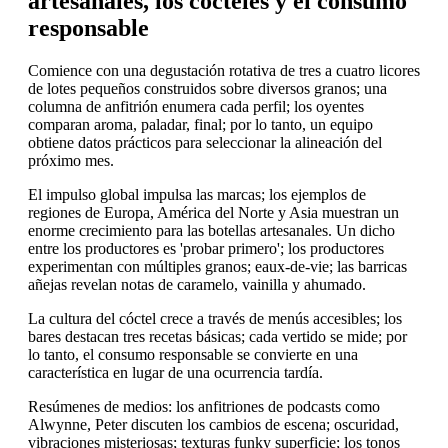
artesanales, los cócteles y el consumo
responsable
Comience con una degustación rotativa de tres a cuatro licores
de lotes pequeños construidos sobre diversos granos; una
columna de anfitrión enumera cada perfil; los oyentes
comparan aroma, paladar, final; por lo tanto, un equipo
obtiene datos prácticos para seleccionar la alineación del
próximo mes.
El impulso global impulsa las marcas; los ejemplos de
regiones de Europa, América del Norte y Asia muestran un
enorme crecimiento para las botellas artesanales. Un dicho
entre los productores es 'probar primero'; los productores
experimentan con múltiples granos; eaux-de-vie; las barricas
añejas revelan notas de caramelo, vainilla y ahumado.
La cultura del cóctel crece a través de menús accesibles; los
bares destacan tres recetas básicas; cada vertido se mide; por
lo tanto, el consumo responsable se convierte en una
característica en lugar de una ocurrencia tardía.
Resúmenes de medios: los anfitriones de podcasts como
Alwynne, Peter discuten los cambios de escena; oscuridad,
vibraciones misteriosas; texturas funky superficie; los tonos