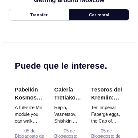
Getting around Moscow
Transfer
Car rental
Puede que le interese.
Pabellón
Galería
Tesoros del
Kosmos
Tretiakov:
Kremlin:
en VDNKh:
Las obras
Huevos
A full-size Mir
Repin,
Ten Imperial
Dentro de
maestras
Fabergé,
module you
Vasnetsov,
Fabergé eggs,
can walk
Shishkin,
the Cap of
la
que valen
Tronos y
through, the
Vrubel, Serov
Monomakh, the
Exposición
la pena
Túnicas de
05 de
05 de
05 de
Energia–
and Surikov
double throne of
Blog
agosto de
Blog
agosto
Blog
agosto de
Espacial
planear el
Coronación