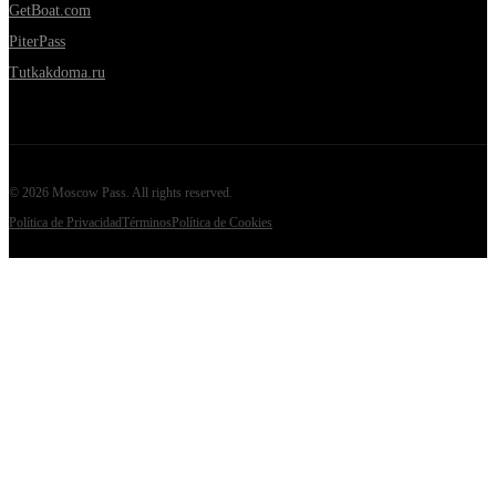
GetBoat.com
PiterPass
Tutkakdoma.ru
©
2026
Moscow Pass
. All rights reserved.
Política de Privacidad
Términos
Política de Cookies