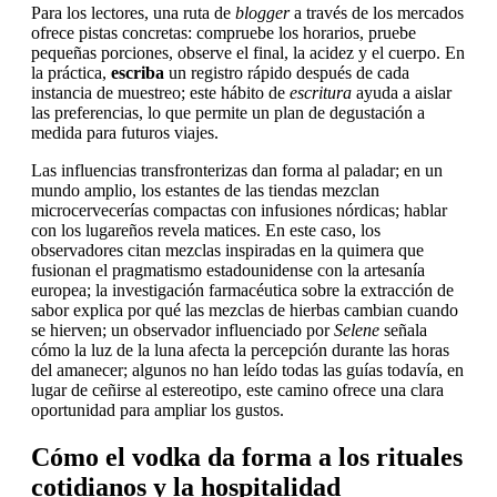
Para los lectores, una ruta de
blogger
a través de los mercados
ofrece pistas concretas: compruebe los horarios, pruebe
pequeñas porciones, observe el final, la acidez y el cuerpo. En
la práctica,
escriba
un registro rápido después de cada
instancia de muestreo; este hábito de
escritura
ayuda a aislar
las preferencias, lo que permite un plan de degustación a
medida para futuros viajes.
Las influencias transfronterizas dan forma al paladar; en un
mundo amplio, los estantes de las tiendas mezclan
microcervecerías compactas con infusiones nórdicas; hablar
con los lugareños revela matices. En este caso, los
observadores citan mezclas inspiradas en la quimera que
fusionan el pragmatismo estadounidense con la artesanía
europea; la investigación farmacéutica sobre la extracción de
sabor explica por qué las mezclas de hierbas cambian cuando
se hierven; un observador influenciado por
Selene
señala
cómo la luz de la luna afecta la percepción durante las horas
del amanecer; algunos no han leído todas las guías todavía, en
lugar de ceñirse al estereotipo, este camino ofrece una clara
oportunidad para ampliar los gustos.
Cómo el vodka da forma a los rituales
cotidianos y la hospitalidad