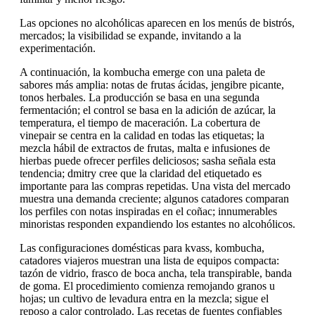
Las opciones no alcohólicas aparecen en los menús de bistrós,
mercados; la visibilidad se expande, invitando a la
experimentación.
A continuación, la kombucha emerge con una paleta de
sabores más amplia: notas de frutas ácidas, jengibre picante,
tonos herbales. La producción se basa en una segunda
fermentación; el control se basa en la adición de azúcar, la
temperatura, el tiempo de maceración. La cobertura de
vinepair se centra en la calidad en todas las etiquetas; la
mezcla hábil de extractos de frutas, malta e infusiones de
hierbas puede ofrecer perfiles deliciosos; sasha señala esta
tendencia; dmitry cree que la claridad del etiquetado es
importante para las compras repetidas. Una vista del mercado
muestra una demanda creciente; algunos catadores comparan
los perfiles con notas inspiradas en el coñac; innumerables
minoristas responden expandiendo los estantes no alcohólicos.
Las configuraciones domésticas para kvass, kombucha,
catadores viajeros muestran una lista de equipos compacta:
tazón de vidrio, frasco de boca ancha, tela transpirable, banda
de goma. El procedimiento comienza remojando granos u
hojas; un cultivo de levadura entra en la mezcla; sigue el
reposo a calor controlado. Las recetas de fuentes confiables