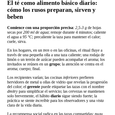
El té como alimento básico diario:
cómo los rusos preparan, sirven y
beben
Comience con una proporción precisa
:
2,5-3 g
de hojas
secas por
200 ml de agua
; remoje durante 4 minutos; caliente
el agua a
95 °C
; precaliente la taza para mantener el calor;
cuele, sirva.
En los hogares, en un
tren
o en las oficinas, el ritual fluye a
través de una pequeña olla a una taza caliente; una rodaja de
limón o un terrón de azúcar pueden acompañar el aroma; los
invitados se reúnen en un
grupo
; la atención se centra en el
aroma; cuerpo; final.
Los recipientes varían; las cocinas
inferiores
prefieren
hervidores de metal u ollas de vidrio que revelan la progresión
del color; el
gerente
puede etiquetar las tazas con el nombre
dmitry
para simplificar el servicio; las cervezas se mantienen
solo brevemente, el hábito
diario
sigue siendo fuerte; la
práctica se siente
increíble
para los observadores y una
vista
clara de la vida diaria.
La recompensa social radica en las tazas compartidas;
пили