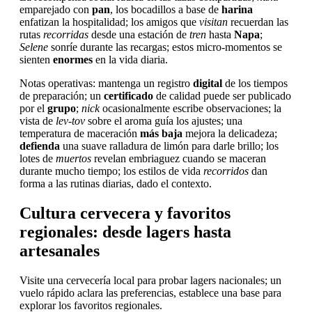
emparejado con
pan
, los bocadillos a base de
harina
enfatizan la hospitalidad; los amigos que
visitan
recuerdan las
rutas
recorridas
desde una estación de
tren
hasta
Napa
;
Selene
sonríe durante las recargas; estos micro-momentos se
sienten
enormes
en la vida diaria.
Notas operativas: mantenga un registro
digital
de los tiempos
de preparación; un
certificado
de calidad puede ser publicado
por el
grupo
;
nick
ocasionalmente escribe observaciones; la
vista de
lev-tov
sobre el aroma guía los ajustes; una
temperatura de maceración
más baja
mejora la delicadeza;
defienda
una suave ralladura de limón para darle brillo; los
lotes de
muertos
revelan embriaguez cuando se maceran
durante mucho tiempo; los estilos de vida
recorridos
dan
forma a las rutinas diarias, dado el contexto.
Cultura cervecera y favoritos
regionales: desde lagers hasta
artesanales
Visite una cervecería local para probar lagers nacionales; un
vuelo rápido aclara las preferencias, establece una base para
explorar los favoritos regionales.