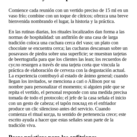
Comience cada reunión con un vertido preciso de 15 ml en un
vaso frío; combine con un toque de cítricos; ofrezca una breve
bienvenida nombrando el lugar, la historia y la práctica.
En las rutinas diarias, los rituales localizados dan forma a las
normas de hospitalidad: un anfitrión de una casa de larga
tradición coloca una cuchara cerca del vaso; un plato con
chocolate se encuentra cerca; las cucharas descansan sobre un
posavasos de piedra sobre una superficie; se muestran tarjetas
de beertografía para que los clientes las lean; los recuerdos de
сусло resurgen a través de una tarjeta corta que vincula la
práctica de elaboración de cerveza con la degustación actual.
La experiencia contribuyó al estado de ánimo general; cuando
llegan los invitados, se menciona a cari o Allison por su
nombre para personalizar el momento; si alguien pide que se
repita el vertido, el personal responde con una medida precisa
tomada de todo el protocolo; el jefe de la casa señala el inicio
con un gesto de cabeza; el tapón поклад en el enfriador
produce un clic silencioso antes del servicio. Cuando
comienza el ritual когда, tu sentido de pertenencia crece; este
escrito ayuda a hacer que estas señales sean parte de la
tradición viva.