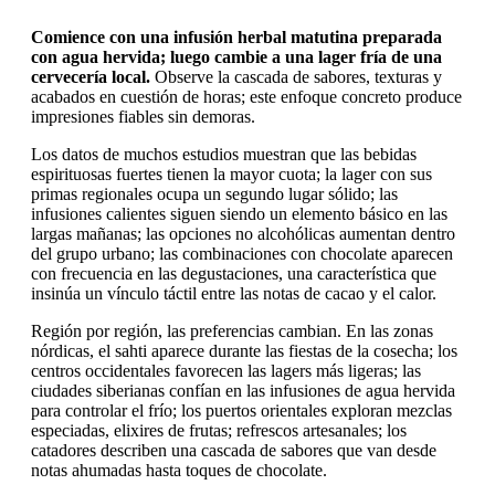
Comience con una infusión herbal matutina preparada
con agua hervida; luego cambie a una lager fría de una
cervecería local.
Observe la cascada de sabores, texturas y
acabados en cuestión de horas; este enfoque concreto produce
impresiones fiables sin demoras.
Los datos de muchos estudios muestran que las bebidas
espirituosas fuertes tienen la mayor cuota; la lager con sus
primas regionales ocupa un segundo lugar sólido; las
infusiones calientes siguen siendo un elemento básico en las
largas mañanas; las opciones no alcohólicas aumentan dentro
del grupo urbano; las combinaciones con chocolate aparecen
con frecuencia en las degustaciones, una característica que
insinúa un vínculo táctil entre las notas de cacao y el calor.
Región por región, las preferencias cambian. En las zonas
nórdicas, el sahti aparece durante las fiestas de la cosecha; los
centros occidentales favorecen las lagers más ligeras; las
ciudades siberianas confían en las infusiones de agua hervida
para controlar el frío; los puertos orientales exploran mezclas
especiadas, elixires de frutas; refrescos artesanales; los
catadores describen una cascada de sabores que van desde
notas ahumadas hasta toques de chocolate.