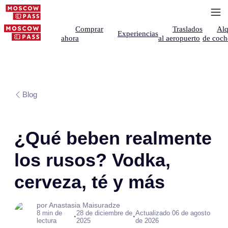
Comprar
Traslados
Alq
Experiencias
ahora
al aeropuerto
de coch
Blog
¿Qué beben realmente
los rusos? Vodka,
cerveza, té y más
por Anastasia Maisuradze
8 min de
28 de diciembre de
Actualizado 06 de agosto
•
•
lectura
2025
de 2026