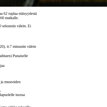
a 62 ruplaa etäisyydestä
 60 matkalle.
0 sekunnin välein. Ei
20), 4-7 minuutin välein
ihtaen) Punaiselle
ujaa
, ja museoiden
.
lapuolelle tuossa