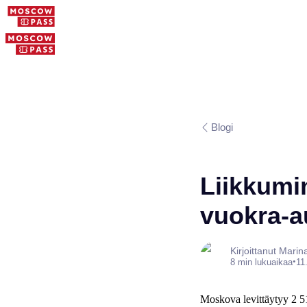
Blogi
Liikkumi
vuokra-a
Kirjoittanut Marin
•
8 min lukuaikaa
11
Moskova levittäytyy 2 511