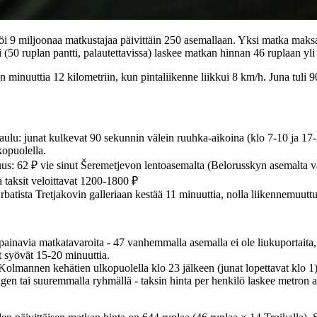
i 9 miljoonaa matkustajaa päivittäin 250 asemallaan. Yksi matka maksa
i (50 ruplan pantti, palautettavissa) laskee matkan hinnan 46 ruplaan yli
inuuttia 12 kilometriin, kun pintaliikenne liikkui 8 km/h. Juna tuli 9
aulu: junat kulkevat 90 sekunnin välein ruuhka-aikoina (klo 7-10 ja 17-
kopuolella.
s: 62 ₽ vie sinut Šeremetjevon lentoasemalta (Belorusskyn asemalta va
ta taksit veloittavat 1200-1800 ₽
Arbatista Tretjakovin galleriaan kestää 11 minuuttia, nolla liikennemuutt
 painavia matkatavaroita - 47 vanhemmalla asemalla ei ole liukuportaita
t syövät 15-20 minuuttia.
 Kolmannen kehätien ulkopuolella klo 23 jälkeen (junat lopettavat klo 1)
en tai suuremmalla ryhmällä - taksin hinta per henkilö laskee metron a