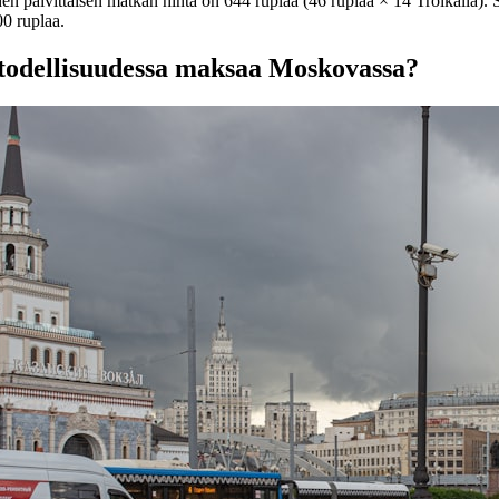
en päivittäisen matkan hinta on 644 ruplaa (46 ruplaa × 14 Troikalla). 
0 ruplaa.
 todellisuudessa maksaa Moskovassa?