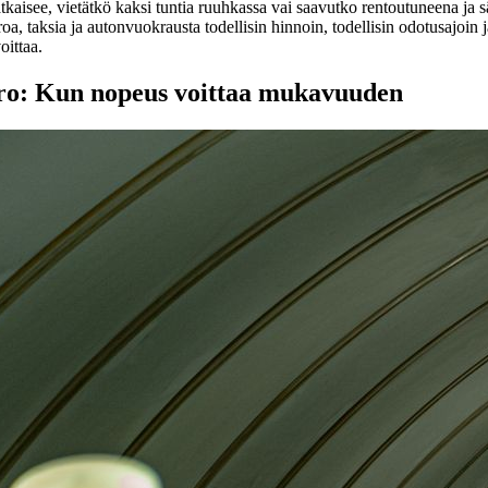
tkaisee, vietätkö kaksi tuntia ruuhkassa vai saavutko rentoutuneena ja s
a, taksia ja autonvuokrausta todellisin hinnoin, todellisin odotusajoin ja 
oittaa.
o: Kun nopeus voittaa mukavuuden