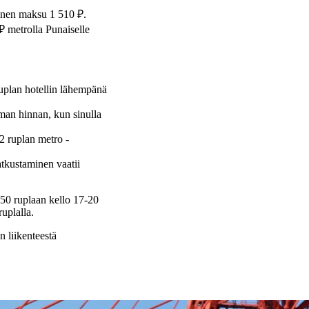
linen maksu 1 510 ₽.
₽ metrolla Punaiselle
ruplan hotellin lähempänä
man hinnan, kun sinulla
2 ruplan metro -
tkustaminen vaatii
50 ruplaan kello 17-20
uplalla.
n liikenteestä