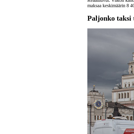
Reaaliluvut: Viikon kahd
maksaa keskimäärin 8 40
Paljonko taksi