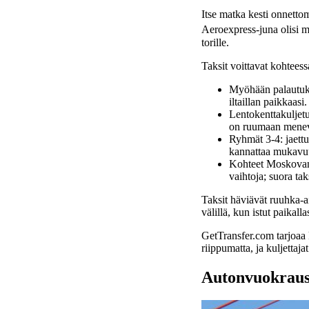
Itse matka kesti onnetto
Aeroexpress-juna olisi m
torille.
Taksit voittavat kohteess
Myöhään palautukse
iltaillan paikkaasi.
Lentokenttakuljet
on ruumaan menev
Ryhmät 3-4: jaettu
kannattaa mukavu
Kohteet Moskovan 
vaihtoja; suora ta
Taksit häviävät ruuhka-
välillä, kun istut paikal
GetTransfer.com tarjoaa k
riippumatta, ja kuljettaj
Autonvuokraus