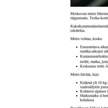
Moskovan metro liikennö
riippumatta. Troika-kortt
Kaksikymmentäseitsemän m
odottelua.
Metro voittaa, koska:
Ennustettava aikat
ruuhka-aikojen ul
Kustannustehokkuu
torille, matka, jos
Keskustan reitit: 
Metro häviää, kun:
Kuljetat yli 10 kg
vaatesäilytön jono
Kohteesi sijaitsee
Matkustatko 4 heng
kohdassa