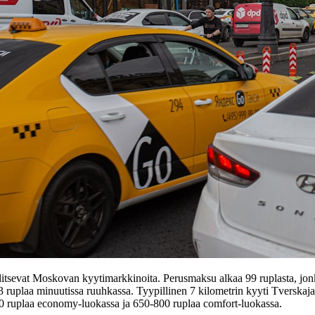
itsevat Moskovan kyytimarkkinoita. Perusmaksu alkaa 99 ruplasta, jonka
a 3 ruplaa minuutissa ruuhkassa. Tyypillinen 7 kilometrin kyyti Tverskaj
 ruplaa economy-luokassa ja 650-800 ruplaa comfort-luokassa.