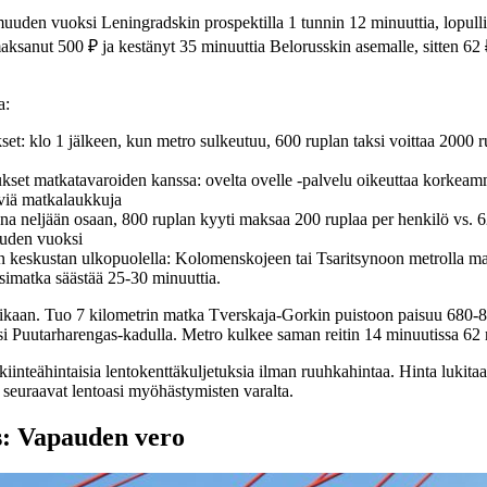
muuden vuoksi Leningradskin prospektilla 1 tunnin 12 minuuttia, lopul
aksanut 500 ₽ ja kestänyt 35 minuuttia Belorusskin asemalle, sitten 62 
a:
t: klo 1 jälkeen, kun metro sulkeutuu, 600 ruplan taksi voittaa 2000 
ukset matkatavaroiden kanssa: ovelta ovelle -palvelu oikeuttaa korkeam
iä matkalaukkuja
na neljään osaan, 800 ruplan kyyti maksaa 200 ruplaa per henkilö vs. 6
uden vuoksi
keskustan ulkopuolella: Kolomenskojeen tai Tsaritsynoon metrolla ma
ksimatka säästää 25-30 minuuttia.
aikaan. Tuo 7 kilometrin matka Tverskaja-Gorkin puistoon paisuu 680-8
lasi Puutarharengas-kadulla. Metro kulkee saman reitin 14 minuutissa 62 r
iinteähintaisia lentokenttäkuljetuksia ilman ruuhkahintaa. Hinta lukitaa
at seuraavat lentoasi myöhästymisten varalta.
: Vapauden vero