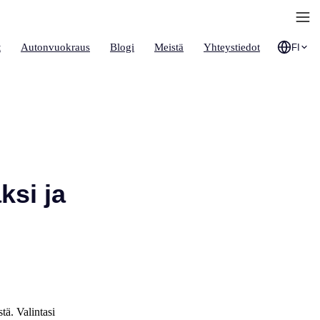
t
Autonvuokraus
Blogi
Meistä
Yhteystiedot
FI
ksi ja
tä. Valintasi