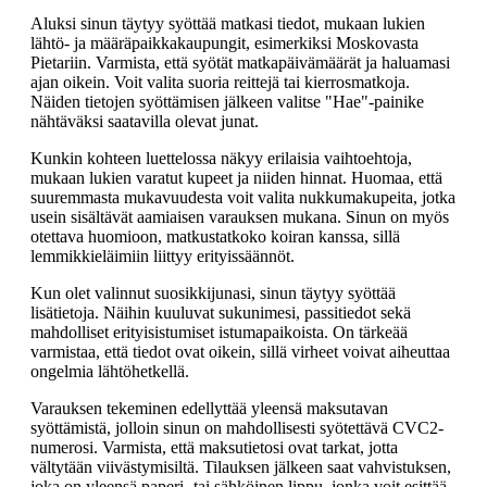
Aluksi sinun täytyy syöttää matkasi tiedot, mukaan lukien
lähtö- ja määräpaikkakaupungit, esimerkiksi Moskovasta
Pietariin. Varmista, että syötät matkapäivämäärät ja haluamasi
ajan oikein. Voit valita suoria reittejä tai kierrosmatkoja.
Näiden tietojen syöttämisen jälkeen valitse "Hae"-painike
nähtäväksi saatavilla olevat junat.
Kunkin kohteen luettelossa näkyy erilaisia vaihtoehtoja,
mukaan lukien varatut kupeet ja niiden hinnat. Huomaa, että
suuremmasta mukavuudesta voit valita nukkumakupeita, jotka
usein sisältävät aamiaisen varauksen mukana. Sinun on myös
otettava huomioon, matkustatkoko koiran kanssa, sillä
lemmikkieläimiin liittyy erityissäännöt.
Kun olet valinnut suosikkijunasi, sinun täytyy syöttää
lisätietoja. Näihin kuuluvat sukunimesi, passitiedot sekä
mahdolliset erityisistumiset istumapaikoista. On tärkeää
varmistaa, että tiedot ovat oikein, sillä virheet voivat aiheuttaa
ongelmia lähtöhetkellä.
Varauksen tekeminen edellyttää yleensä maksutavan
syöttämistä, jolloin sinun on mahdollisesti syötettävä CVC2-
numerosi. Varmista, että maksutietosi ovat tarkat, jotta
vältytään viivästymisiltä. Tilauksen jälkeen saat vahvistuksen,
joka on yleensä paperi- tai sähköinen lippu, jonka voit esittää