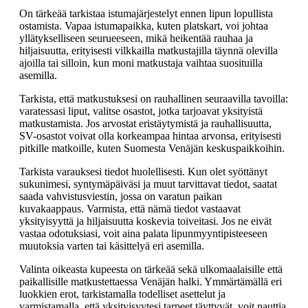
On tärkeää tarkistaa istumajärjestelyt ennen lipun lopullista
ostamista. Vapaa istumapaikka, kuten platskart, voi johtaa
yllätykselliseen seurueeseen, mikä heikentää rauhaa ja
hiljaisuutta, erityisesti vilkkailla matkustajilla täynnä olevilla
ajoilla tai silloin, kun moni matkustaja vaihtaa suosituilla
asemilla.
Tarkista, että matkustuksesi on rauhallinen seuraavilla tavoilla:
varatessasi liput, valitse osastot, jotka tarjoavat yksityistä
matkustamista. Jos arvostat eristäytymistä ja rauhallisuutta,
SV-osastot voivat olla korkeampaa hintaa arvonsa, erityisesti
pitkille matkoille, kuten Suomesta Venäjän keskuspaikkoihin.
Tarkista varauksesi tiedot huolellisesti. Kun olet syöttänyt
sukunimesi, syntymäpäiväsi ja muut tarvittavat tiedot, saatat
saada vahvistusviestin, jossa on varatun paikan
kuvakaappaus. Varmista, että nämä tiedot vastaavat
yksityisyyttä ja hiljaisuutta koskevia toiveitasi. Jos ne eivät
vastaa odotuksiasi, voit aina palata lipunmyyntipisteeseen
muutoksia varten tai käsittelyä eri asemilla.
Valinta oikeasta kupeesta on tärkeää sekä ulkomaalaisille että
paikallisille matkustettaessa Venäjän halki. Ymmärtämällä eri
luokkien erot, tarkistamalla todelliset asettelut ja
varmistamalla, että yksityisyytesi tarpeet täyttyvät, voit nauttia