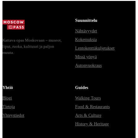
Suunnittelu
Nähtävyydet
Kokemuksia
Kattava opas Moskovaan – museot,
liput, ruoka, kulttuuri ja paljon
Lentokenttäkuljetukset
muuta.
Missä yöpyä
Autonvuokraus
Yhtiö
Guides
Blogi
Walking Tours
Tietoja
Food & Restaurants
Yhteystiedot
Arts & Culture
History & Heritage