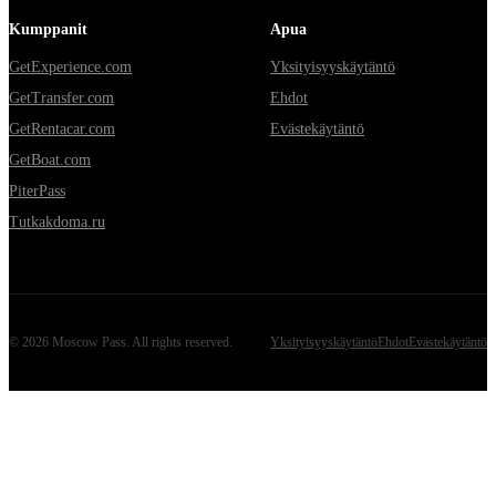
Kumppanit
Apua
GetExperience.com
Yksityisyyskäytäntö
GetTransfer.com
Ehdot
GetRentacar.com
Evästekäytäntö
GetBoat.com
PiterPass
Tutkakdoma.ru
©
2026
Moscow Pass
. All rights reserved.
Yksityisyyskäytäntö
Ehdot
Evästekäytäntö