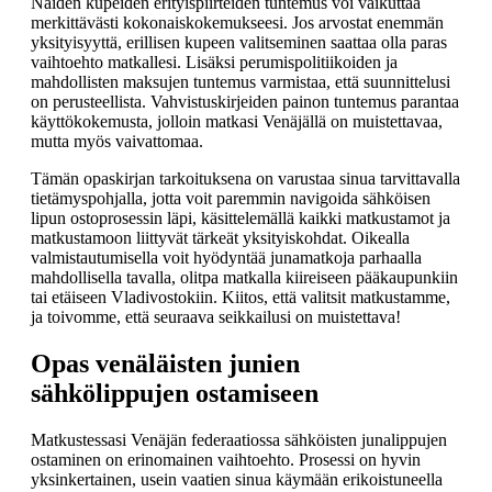
Näiden kupeiden erityispiirteiden tuntemus voi vaikuttaa
merkittävästi kokonaiskokemukseesi. Jos arvostat enemmän
yksityisyyttä, erillisen kupeen valitseminen saattaa olla paras
vaihtoehto matkallesi. Lisäksi perumispolitiikoiden ja
mahdollisten maksujen tuntemus varmistaa, että suunnittelusi
on perusteellista. Vahvistuskirjeiden painon tuntemus parantaa
käyttökokemusta, jolloin matkasi Venäjällä on muistettavaa,
mutta myös vaivattomaa.
Tämän opaskirjan tarkoituksena on varustaa sinua tarvittavalla
tietämyspohjalla, jotta voit paremmin navigoida sähköisen
lipun ostoprosessin läpi, käsittelemällä kaikki matkustamot ja
matkustamoon liittyvät tärkeät yksityiskohdat. Oikealla
valmistautumisella voit hyödyntää junamatkoja parhaalla
mahdollisella tavalla, olitpa matkalla kiireiseen pääkaupunkiin
tai etäiseen Vladivostokiin. Kiitos, että valitsit matkustamme,
ja toivomme, että seuraava seikkailusi on muistettava!
Opas venäläisten junien
sähkölippujen ostamiseen
Matkustessasi Venäjän federaatiossa sähköisten junalippujen
ostaminen on erinomainen vaihtoehto. Prosessi on hyvin
yksinkertainen, usein vaatien sinua käymään erikoistuneella