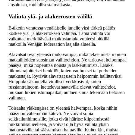
ansaitusta, rauhallisesta matkasta.
Valinta ylä- ja alakerrosten välillä
E-tiketin varatessa venäläiselle junalle yksi tärkeä päätös
koskee ylä- ja alakerroksen valintaa. Tämä valinta voi
vaikuttaa merkittävästi matkustamukavuuteesi pitkillä
matkoilla Venäjän federaation laajalla alueella.
Alavatsat ovat yleensä mukavampia, mikä tekee niistä monien
matkailijoiden suosiman vaihtoehdon. Ne tarjoavat helpompaa
pääsyä, mikä nopeuttaa nousta ja laskeutumista. Lisäksi
liikuntarajoitteiset henkilöt, kuten vanhukset tai perheiden
matkustajat, löytävät alavatsat usein helpommin hallittaviksi.
Huippukesäkaudella viralliset verkkosivut, kuten
russiantraincom, luettelevat saatavilla olevat vaihtoehdot,
mukaan lukien istumapaikat, auttaen sinua tekemään tietoisen
valinnan.
Toisaalta yläkengissä on yleensä halvempaa, koska niihin
pääsy on vähemmän kätevä. Ne voivat sopia
seikkailunhimoisille, jotka eivät häiritse kiipeämisestä
nukkumisalueelleen, ja voivat olla hyvä valinta yksin
matkustaville tai säästämisen haluaville. Kuitenkin, muista,