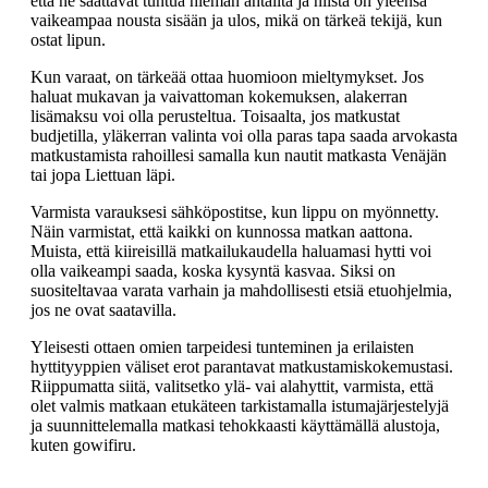
että ne saattavat tuntua hieman ahtailta ja niistä on yleensä
vaikeampaa nousta sisään ja ulos, mikä on tärkeä tekijä, kun
ostat lipun.
Kun varaat, on tärkeää ottaa huomioon mieltymykset. Jos
haluat mukavan ja vaivattoman kokemuksen, alakerran
lisämaksu voi olla perusteltua. Toisaalta, jos matkustat
budjetilla, yläkerran valinta voi olla paras tapa saada arvokasta
matkustamista rahoillesi samalla kun nautit matkasta Venäjän
tai jopa Liettuan läpi.
Varmista varauksesi sähköpostitse, kun lippu on myönnetty.
Näin varmistat, että kaikki on kunnossa matkan aattona.
Muista, että kiireisillä matkailukaudella haluamasi hytti voi
olla vaikeampi saada, koska kysyntä kasvaa. Siksi on
suositeltavaa varata varhain ja mahdollisesti etsiä etuohjelmia,
jos ne ovat saatavilla.
Yleisesti ottaen omien tarpeidesi tunteminen ja erilaisten
hyttityyppien väliset erot parantavat matkustamiskokemustasi.
Riippumatta siitä, valitsetko ylä- vai alahyttit, varmista, että
olet valmis matkaan etukäteen tarkistamalla istumajärjestelyjä
ja suunnittelemalla matkasi tehokkaasti käyttämällä alustoja,
kuten gowifiru.