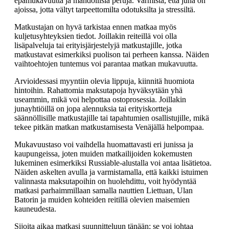
epämukavuutta ja mahdollisia peruja. Varmista, että juna on
ajoissa, jotta vältyt tarpeettomilta odotuksilta ja stressiltä.
Matkustajan on hyvä tarkistaa ennen matkaa myös
kuljetusyhteyksien tiedot. Joillakin reiteillä voi olla
lisäpalveluja tai erityisjärjestelyjä matkustajille, jotka
matkustavat esimerkiksi puolison tai perheen kanssa. Näiden
vaihtoehtojen tuntemus voi parantaa matkan mukavuutta.
Arvioidessasi myyntiin olevia lippuja, kiinnitä huomiota
hintoihin. Rahattomia maksutapoja hyväksytään yhä
useammin, mikä voi helpottaa ostoprosessia. Joillakin
junayhtiöillä on jopa alennuksia tai erityiskortteja
säännöllisille matkustajille tai tapahtumien osallistujille, mikä
tekee pitkän matkan matkustamisesta Venäjällä helpompaa.
Mukavuustaso voi vaihdella huomattavasti eri junissa ja
kaupungeissa, joten muiden matkailijoiden kokemusten
lukeminen esimerkiksi Russiable-alustalla voi antaa lisätietoa.
Näiden askelten avulla ja varmistamalla, että kaikki istuimen
valinnasta maksutapoihin on huolehdittu, voit hyödyntää
matkasi parhaimmillaan samalla nauttien Liettuan, Ulan
Batorin ja muiden kohteiden reitillä olevien maisemien
kauneudesta.
Sijoita aikaa matkasi suunnitteluun tänään; se voi johtaa