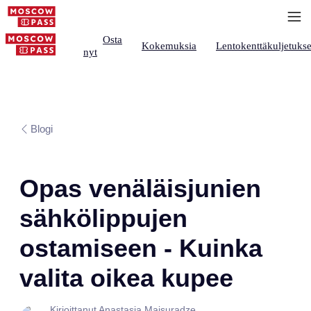
Osta
Kokemuksia
Lentokenttäkuljetukse
nyt
Blogi
Opas venäläisjunien
sähkölippujen
ostamiseen - Kuinka
valita oikea kupee
Kirjoittanut Anastasia Maisuradze