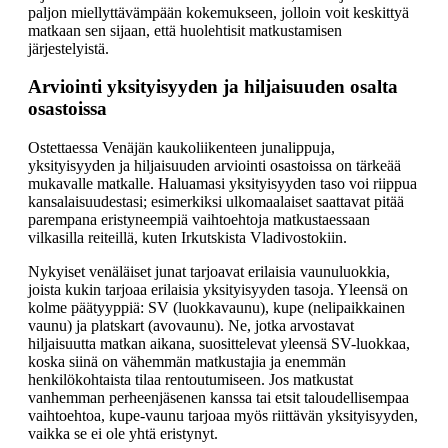
paljon miellyttävämpään kokemukseen, jolloin voit keskittyä
matkaan sen sijaan, että huolehtisit matkustamisen
järjestelyistä.
Arviointi yksityisyyden ja hiljaisuuden osalta
osastoissa
Ostettaessa Venäjän kaukoliikenteen junalippuja,
yksityisyyden ja hiljaisuuden arviointi osastoissa on tärkeää
mukavalle matkalle. Haluamasi yksityisyyden taso voi riippua
kansalaisuudestasi; esimerkiksi ulkomaalaiset saattavat pitää
parempana eristyneempiä vaihtoehtoja matkustaessaan
vilkasilla reiteillä, kuten Irkutskista Vladivostokiin.
Nykyiset venäläiset junat tarjoavat erilaisia vaunuluokkia,
joista kukin tarjoaa erilaisia yksityisyyden tasoja. Yleensä on
kolme päätyyppiä: SV (luokkavaunu), kupe (nelipaikkainen
vaunu) ja platskart (avovaunu). Ne, jotka arvostavat
hiljaisuutta matkan aikana, suosittelevat yleensä SV-luokkaa,
koska siinä on vähemmän matkustajia ja enemmän
henkilökohtaista tilaa rentoutumiseen. Jos matkustat
vanhemman perheenjäsenen kanssa tai etsit taloudellisempaa
vaihtoehtoa, kupe-vaunu tarjoaa myös riittävän yksityisyyden,
vaikka se ei ole yhtä eristynyt.