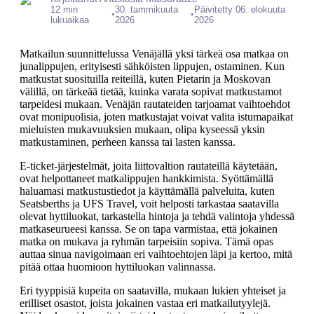
12 min
30. tammikuuta
Päivitetty 06. elokuuta
•
•
lukuaikaa
2026
2026
Matkailun suunnittelussa Venäjällä yksi tärkeä osa matkaa on
junalippujen, erityisesti sähköisten lippujen, ostaminen. Kun
matkustat suosituilla reiteillä, kuten Pietarin ja Moskovan
välillä, on tärkeää tietää, kuinka varata sopivat matkustamot
tarpeidesi mukaan. Venäjän rautateiden tarjoamat vaihtoehdot
ovat monipuolisia, joten matkustajat voivat valita istumapaikat
mieluisten mukavuuksien mukaan, olipa kyseessä yksin
matkustaminen, perheen kanssa tai lasten kanssa.
E-ticket-järjestelmät, joita liittovaltion rautateillä käytetään,
ovat helpottaneet matkalippujen hankkimista. Syöttämällä
haluamasi matkustustiedot ja käyttämällä palveluita, kuten
Seatsberths ja UFS Travel, voit helposti tarkastaa saatavilla
olevat hyttiluokat, tarkastella hintoja ja tehdä valintoja yhdessä
matkaseurueesi kanssa. Se on tapa varmistaa, että jokainen
matka on mukava ja ryhmän tarpeisiin sopiva. Tämä opas
auttaa sinua navigoimaan eri vaihtoehtojen läpi ja kertoo, mitä
pitää ottaa huomioon hyttiluokan valinnassa.
Eri tyyppisiä kupeita on saatavilla, mukaan lukien yhteiset ja
erilliset osastot, joista jokainen vastaa eri matkailutyylejä.