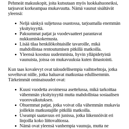
Pehmeät makuukopit, joita kutsutaan myös luokkahuoneiksi,
tarjoavat korkeampaa mukavuutta. Nämä vaunut sisältävät
yleensä:
Neljä sänkyä suljetussa osastossa, tarjoamalla enemmän
yksityisyyttä.
Paksummat patjat ja vuodevaatteet parantavat
nukkumiskokemusta.
Lisää tilaa henkilökohtaisille tavaroille, mikä
mahdollistaa rentoutumisen pitkillä matkoilla.
Yleensä koostuu uudemmista, hyvin ylläpidetyistä
vaunuista, joissa on mukavuuksia kuten ilmastointi.
Kun taas kovalevyt ovat taloudellisempia vaihtoehtoja, jotka
soveltuvat niille, jotka haluavat matkustaa edullisemmin.
Tärkeimmät ominaisuudet ovat:
Kuusi vuodetta avoimessa asettelussa, mikä tarkoittaa
vähemmän yksityisyyttä mutta mahdollistaa sosiaalisen
vuorovaikutuksen.
Ohuemmat patjat, jotka voivat olla vähemmän mukavia
joillekin matkustajille pitkillä matkoilla.
Useampi saatavuus eri junissa, jotka liikennöivät eri
linjoilla koko liittovaltiossa.
Nämä ovat yleensä vanhempia vaunuja, mutta ne