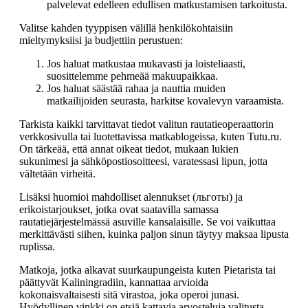
palvelevat edelleen edullisen matkustamisen tarkoitusta.
Valitse kahden tyyppisen välillä henkilökohtaisiin
mieltymyksiisi ja budjettiin perustuen:
Jos haluat matkustaa mukavasti ja loisteliaasti,
suosittelemme pehmeää makuupaikkaa.
Jos haluat säästää rahaa ja nauttia muiden
matkailijoiden seurasta, harkitse kovalevyn varaamista.
Tarkista kaikki tarvittavat tiedot valitun rautatieoperaattorin
verkkosivulla tai luotettavissa matkablogeissa, kuten Tutu.ru.
On tärkeää, että annat oikeat tiedot, mukaan lukien
sukunimesi ja sähköpostiosoitteesi, varatessasi lipun, jotta
vältetään virheitä.
Lisäksi huomioi mahdolliset alennukset (льготы) ja
erikoistarjoukset, jotka ovat saatavilla samassa
rautatiejärjestelmässä asuville kansalaisille. Se voi vaikuttaa
merkittävästi siihen, kuinka paljon sinun täytyy maksaa lipusta
ruplissa.
Matkoja, jotka alkavat suurkaupungeista kuten Pietarista tai
päättyvät Kaliningradiin, kannattaa arvioida
kokonaisvaltaisesti sitä virastoa, joka operoi junasi.
Hyödyllinen vinkki on etsiä kattavia arvosteluja valitusta