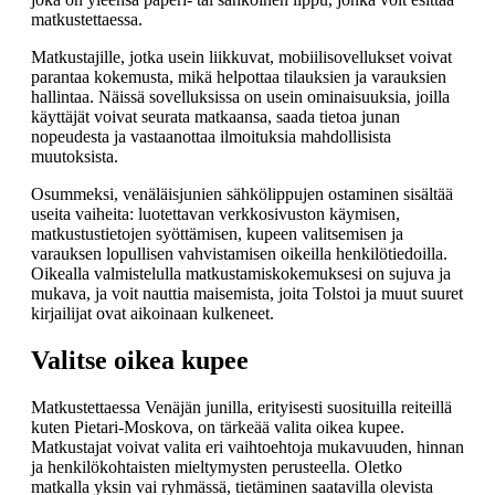
matkustettaessa.
Matkustajille, jotka usein liikkuvat, mobiilisovellukset voivat
parantaa kokemusta, mikä helpottaa tilauksien ja varauksien
hallintaa. Näissä sovelluksissa on usein ominaisuuksia, joilla
käyttäjät voivat seurata matkaansa, saada tietoa junan
nopeudesta ja vastaanottaa ilmoituksia mahdollisista
muutoksista.
Osummeksi, venäläisjunien sähkölippujen ostaminen sisältää
useita vaiheita: luotettavan verkkosivuston käymisen,
matkustustietojen syöttämisen, kupeen valitsemisen ja
varauksen lopullisen vahvistamisen oikeilla henkilötiedoilla.
Oikealla valmistelulla matkustamiskokemuksesi on sujuva ja
mukava, ja voit nauttia maisemista, joita Tolstoi ja muut suuret
kirjailijat ovat aikoinaan kulkeneet.
Valitse oikea kupee
Matkustettaessa Venäjän junilla, erityisesti suosituilla reiteillä
kuten Pietari-Moskova, on tärkeää valita oikea kupee.
Matkustajat voivat valita eri vaihtoehtoja mukavuuden, hinnan
ja henkilökohtaisten mieltymysten perusteella. Oletko
matkalla yksin vai ryhmässä, tietäminen saatavilla olevista