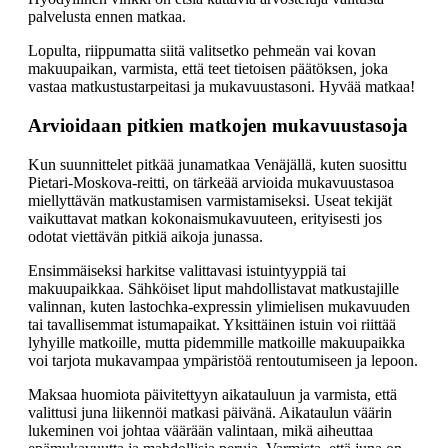
palvelusta ennen matkaa.
Lopulta, riippumatta siitä valitsetko pehmeän vai kovan
makuupaikan, varmista, että teet tietoisen päätöksen, joka
vastaa matkustustarpeitasi ja mukavuustasoni. Hyvää matkaa!
Arvioidaan pitkien matkojen mukavuustasoja
Kun suunnittelet pitkää junamatkaa Venäjällä, kuten suosittu
Pietari-Moskova-reitti, on tärkeää arvioida mukavuustasoa
miellyttävän matkustamisen varmistamiseksi. Useat tekijät
vaikuttavat matkan kokonaismukavuuteen, erityisesti jos
odotat viettävän pitkiä aikoja junassa.
Ensimmäiseksi harkitse valittavasi istuintyyppiä tai
makuupaikkaa. Sähköiset liput mahdollistavat matkustajille
valinnan, kuten lastochka-expressin ylimielisen mukavuuden
tai tavallisemmat istumapaikat. Yksittäinen istuin voi riittää
lyhyille matkoille, mutta pidemmille matkoille makuupaikka
voi tarjota mukavampaa ympäristöä rentoutumiseen ja lepoon.
Maksaa huomiota päivitettyyn aikatauluun ja varmista, että
valittusi juna liikennöi matkasi päivänä. Aikataulun väärin
lukeminen voi johtaa väärään valintaan, mikä aiheuttaa