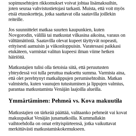
sopimusehtojen rikkomukset voivat johtaa lisämaksuihin,
joten seuraa vahvistustietojasi tarkasti. Muista, että voit myös
etsiä etuuskortteja, jotka saattavat olla saatavilla joillekin
reiteille.
Jos suunnittelet matkaa suurten kaupunkien, kuten
Novgorodin, välillä tai matkustat vilkasina aikoina, varaus on
välttämätöntä. Saatavilla olevat kupeet täyttyvät nopeasti,
erityisesti aamuisin ja viikonloppuisin. Varatessasi paikkasi
etukäteen, varmistat valitun kupeesi ilman viime hetken
häiriöitä.
Matkustajien tulisi olla tietoisia siitä, että peruutusten
yhteydessä voi tulla peruttua maksettu summa. Varmista aina,
että olet perehtynyt matkalippujen perumisehtoihin. Matkan
valmistelu, kuten vaunujen tutustuminen ja lippujen valmius,
parantaa matkustamista Venäjän laajoilla alueilla.
Ymmärtäminen: Pehmeä vs. Kova makuutila
Matkustajien on tärkeää päättää, valitaanko pehmeät vai kovat
makuupaikat Venäjän junamatkoilla. Kummallakin
vaihtoehdolla on omat erityispiirteensä, jotka vaikuttavat
merkittävästi matkustamiskokemukseen.