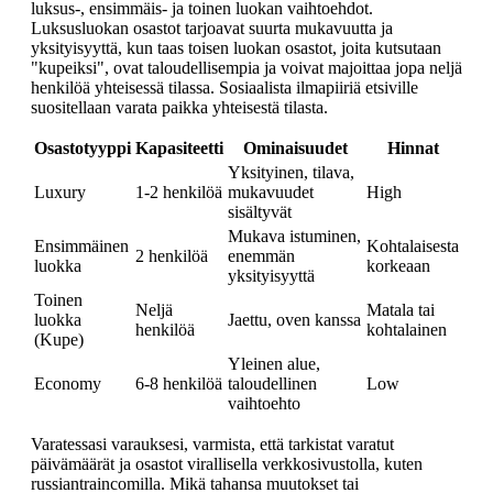
luksus-, ensimmäis- ja toinen luokan vaihtoehdot.
Luksusluokan osastot tarjoavat suurta mukavuutta ja
yksityisyyttä, kun taas toisen luokan osastot, joita kutsutaan
"kupeiksi", ovat taloudellisempia ja voivat majoittaa jopa neljä
henkilöä yhteisessä tilassa. Sosiaalista ilmapiiriä etsiville
suositellaan varata paikka yhteisestä tilasta.
Osastotyyppi
Kapasiteetti
Ominaisuudet
Hinnat
Yksityinen, tilava,
Luxury
1-2 henkilöä
mukavuudet
High
sisältyvät
Mukava istuminen,
Ensimmäinen
Kohtalaisesta
2 henkilöä
enemmän
luokka
korkeaan
yksityisyyttä
Toinen
Neljä
Matala tai
luokka
Jaettu, oven kanssa
henkilöä
kohtalainen
(Kupe)
Yleinen alue,
Economy
6-8 henkilöä
taloudellinen
Low
vaihtoehto
Varatessasi varauksesi, varmista, että tarkistat varatut
päivämäärät ja osastot virallisella verkkosivustolla, kuten
russiantraincomilla. Mikä tahansa muutokset tai