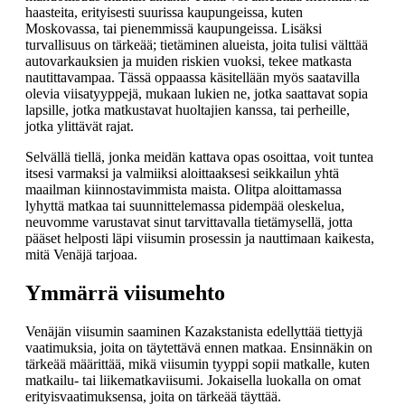
haasteita, erityisesti suurissa kaupungeissa, kuten
Moskovassa, tai pienemmissä kaupungeissa. Lisäksi
turvallisuus on tärkeää; tietäminen alueista, joita tulisi välttää
autovarkauksien ja muiden riskien vuoksi, tekee matkasta
nautittavampaa. Tässä oppaassa käsitellään myös saatavilla
olevia viisatyyppejä, mukaan lukien ne, jotka saattavat sopia
lapsille, jotka matkustavat huoltajien kanssa, tai perheille,
jotka ylittävät rajat.
Selvällä tiellä, jonka meidän kattava opas osoittaa, voit tuntea
itsesi varmaksi ja valmiiksi aloittaaksesi seikkailun yhtä
maailman kiinnostavimmista maista. Olitpa aloittamassa
lyhyttä matkaa tai suunnittelemassa pidempää oleskelua,
neuvomme varustavat sinut tarvittavalla tietämysellä, jotta
pääset helposti läpi viisumin prosessin ja nauttimaan kaikesta,
mitä Venäjä tarjoaa.
Ymmärrä viisumehto
Venäjän viisumin saaminen Kazakstanista edellyttää tiettyjä
vaatimuksia, joita on täytettävä ennen matkaa. Ensinnäkin on
tärkeää määrittää, mikä viisumin tyyppi sopii matkalle, kuten
matkailu- tai liikematkaviisumi. Jokaisella luokalla on omat
erityisvaatimuksensa, joita on tärkeää täyttää.