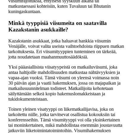
viisumirajoituksia, erityisesti syyskuun aikana tai
matkustaessasi kohteisiin, kuten Tuvaluun tai Bhutanin
kuningaskuntaan.
Minkä tyyppisiä viisumeita on saatavilla
Kazakstanin asukkaille?
Kazakstanin asukkaat, jotka haluavat hankkia viisumin
Venäjälle, voivat valita useista vaihtoehdoista riippuen matkan
tarkoituksesta. Eri viisumityyppien tunteminen on tärkeää,
jotta noudatetaan maahanmuuttosäädöksiä.
Yksi pääasiallisista viisatyypeistä on matkailuviisumi, joka
antaa haltijoille mahdollisuuden matkustaa nähtävyyksien ja
vapaa-ajan vuoksi. Tämä viisumi on yleensä voimassa noin
30 päivän ajan ja vaatii hakemuksen, jossa on majapaikan ja
matkailusuunnitelman todisteet. Matkailijoita kehotetaan
säilyttämään selkeä kopio hakemuslomakkeistaan ja
tukidokumenteistaan.
Toinen yleinen visatyyppi on liikematkailijavisa, joka on
tarkoitettu niille, jotka tarvitsevat osallistua kokouksiin tai
konferensseihin. Tämä visumityyppi voi olla yksinkertainen
tai moninkertainen, mikä mahdollistaa enemmän joustavuutta
jatkuviin liiketoimintatoimintoihin. Visumihakemuksen