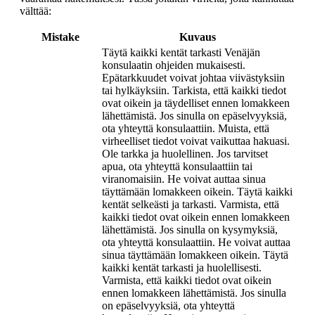
välttää:
Mistake
Kuvaus
Täytä kaikki kentät tarkasti Venäjän
konsulaatin ohjeiden mukaisesti.
Epätarkkuudet voivat johtaa viivästyksiin
tai hylkäyksiin. Tarkista, että kaikki tiedot
ovat oikein ja täydelliset ennen lomakkeen
lähettämistä. Jos sinulla on epäselvyyksiä,
ota yhteyttä konsulaattiin. Muista, että
virheelliset tiedot voivat vaikuttaa hakuasi.
Ole tarkka ja huolellinen. Jos tarvitset
apua, ota yhteyttä konsulaattiin tai
viranomaisiin. He voivat auttaa sinua
täyttämään lomakkeen oikein. Täytä kaikki
kentät selkeästi ja tarkasti. Varmista, että
kaikki tiedot ovat oikein ennen lomakkeen
lähettämistä. Jos sinulla on kysymyksiä,
ota yhteyttä konsulaattiin. He voivat auttaa
sinua täyttämään lomakkeen oikein. Täytä
kaikki kentät tarkasti ja huolellisesti.
Varmista, että kaikki tiedot ovat oikein
ennen lomakkeen lähettämistä. Jos sinulla
on epäselvyyksiä, ota yhteyttä