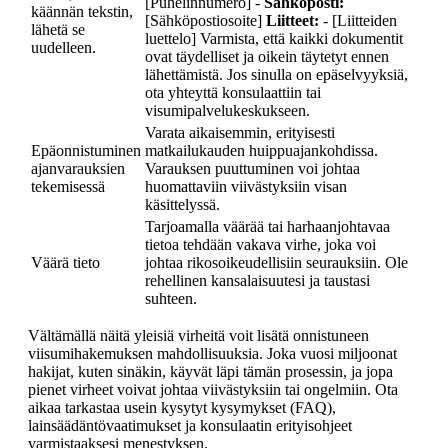
[Puhelinnumero] -
Sähköposti:
käännän tekstin,
[Sähköpostiosoite]
Liitteet:
- [Liitteiden
lähetä se
luettelo] Varmista, että kaikki dokumentit
uudelleen.
ovat täydelliset ja oikein täytetyt ennen
lähettämistä. Jos sinulla on epäselvyyksiä,
ota yhteyttä konsulaattiin tai
visumipalvelukeskukseen.
Varata aikaisemmin, erityisesti
Epäonnistuminen
matkailukauden huippuajankohdissa.
ajanvarauksien
Varauksen puuttuminen voi johtaa
tekemisessä
huomattaviin viivästyksiin visan
käsittelyssä.
Tarjoamalla väärää tai harhaanjohtavaa
tietoa tehdään vakava virhe, joka voi
Väärä tieto
johtaa rikosoikeudellisiin seurauksiin. Ole
rehellinen kansalaisuutesi ja taustasi
suhteen.
Vältämällä näitä yleisiä virheitä voit lisätä onnistuneen
viisumihakemuksen mahdollisuuksia. Joka vuosi miljoonat
hakijat, kuten sinäkin, käyvät läpi tämän prosessin, ja jopa
pienet virheet voivat johtaa viivästyksiin tai ongelmiin. Ota
aikaa tarkastaa usein kysytyt kysymykset (FAQ),
lainsäädäntövaatimukset ja konsulaatin erityisohjeet
varmistaaksesi menestyksen.