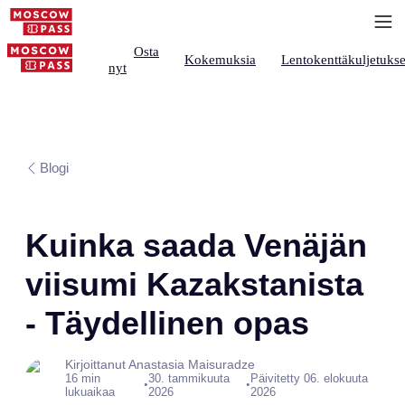
Osta
Kokemuksia
Lentokenttäkuljetukse
nyt
Blogi
Kuinka saada Venäjän
viisumi Kazakstanista
- Täydellinen opas
Kirjoittanut Anastasia Maisuradze
16 min
30. tammikuuta
Päivitetty 06. elokuuta
•
•
lukuaikaa
2026
2026