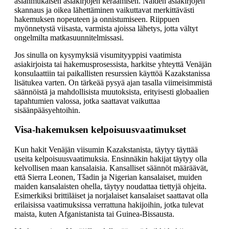
asianmukaisen asiakirjojen keräämisen. Näiden asiakirjojen
skannaus ja oikea lähettäminen vaikuttavat merkittävästi
hakemuksen nopeuteen ja onnistumiseen. Riippuen
myönnetystä viisasta, varmista ajoissa lähetys, jotta vältyt
ongelmilta matkasuunnitelmissasi.
Jos sinulla on kysymyksiä visumityyppisi vaatimista
asiakirjoista tai hakemusprosessista, harkitse yhteyttä Venäjän
konsulaattiin tai paikallisten resurssien käyttöä Kazakstanissa
lisätukea varten. On tärkeää pysyä ajan tasalla viimeisimmistä
säännöistä ja mahdollisista muutoksista, erityisesti globaalien
tapahtumien valossa, jotka saattavat vaikuttaa
sisäänpääsyehtoihin.
Visa-hakemuksen kelpoisuusvaatimukset
Kun hakit Venäjän viisumin Kazakstanista, täytyy täyttää
useita kelpoisuusvaatimuksia. Ensinnäkin hakijat täytyy olla
kelvollisen maan kansalaisia. Kansalliset säännöt määräävät,
että Sierra Leonen, Tšadin ja Nigerian kansalaiset, muiden
maiden kansalaisten ohella, täytyy noudattaa tiettyjä ohjeita.
Esimerkiksi brittiläiset ja norjalaiset kansalaiset saattavat olla
erilaisissa vaatimuksissa verrattuna hakijoihin, jotka tulevat
maista, kuten Afganistanista tai Guinea-Bissausta.