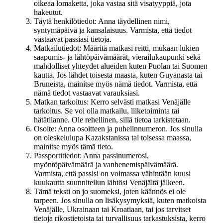
oikeaa lomaketta, joka vastaa sitä visatyyppiä, jota
hakeutut.
Täytä henkilötiedot: Anna täydellinen nimi,
syntymäpäivä ja kansalaisuus. Varmista, että tiedot
vastaavat passiasi tietoja.
Matkailutiedot: Määritä matkasi reitti, mukaan lukien
saapumis- ja lähtöpäivämäärät, vierailukaupunki sekä
mahdolliset yhteydet alueiden kuten Puolan tai Suomen
kautta. Jos lähdet toisesta maasta, kuten Guyanasta tai
Bruneista, mainitse myös nämä tiedot. Varmista, että
nämä tiedot vastaavat varauksiasi.
Matkan tarkoitus: Kerro selvästi matkasi Venäjälle
tarkoitus. Se voi olla matkailu, liiketoiminta tai
hätätilanne. Ole rehellinen, sillä tietoa tarkistetaan.
Osoite: Anna osoitteen ja puhelinnumeron. Jos sinulla
on oleskelulupa Kazakstanissa tai toisessa maassa,
mainitse myös tämä tieto.
Passportitiedot: Anna passinumerosi,
myöntöpäivämäärä ja vanhenemispäivämäärä.
Varmista, että passisi on voimassa vähintään kuusi
kuukautta suunnitellun lähtösi Venäjältä jälkeen.
Tämä teksti on jo suomeksi, joten käännös ei ole
tarpeen. Jos sinulla on lisäkysymyksiä, kuten matkoista
Venäjälle, Ukrainaan tai Kroatiaan, tai jos tarvitset
tietoja rikostietoista tai turvallisuus tarkastuksista, kerro