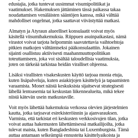
edustajia, jotka tuntevat uusimmat visumipolitiikat ja
vaatimukset. Hakemuksen jättäminen tässä paikassa takaa
noudattamisen venäläisten sääntöjen kanssa, mikä välttää
mahdolliset ongelmat, jotka saattavat viivästyttää matkasi.
Almatyn ja Atyraun alueelliset konsulaatit voivat myös
käsitellä viisumihakemuksia. Riippuen asuinpaikastasi, nämä
virastot voivat tarjota helpommin saavutettavia vaihtoehtoja
pitkien matkojen välttämiseksi pääkonsulaattiin. Jokainen
sijainti osallistuu aktiivisesti maahanmuuttopolitiikan
toteuttamiseen, joka voi sisältää taloudellisia vaatimuksia,
joten on tärkeää tarkistaa heidän viralliset ohjeensa.
Lisäksi virallisten visakeskusten käyttö tarjoaa monia etuja,
kuten lisäpalveluja, kuten asiakirjojen käsittelyä ja tapaamisten
varaamista. Monet näistä keskuksista sijaitsevat strategisesti
lähellä lentoasemia tai keskustan liikennealueita, mikä tekee
niistä kätevän usein matkustaville.
Voit myös lähettää hakemuksia verkossa olevien järjestelmien
kautta, jotka tarjoavat esirekisteröinnin ja ajanvarauksen.
Varmista, että tarkistat eri keskusten verkkosivujen tilan, jotka
voivat auttaa hakemusten lähettämisessä matkailijoilta, jotka
tulevat maista, kuten Bangladeshista tai Luxemburgista. Tämä
auttaa antamaan selkeämpiä ennusteita käsittelyaikoista ja