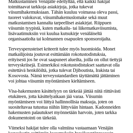
Matkustaminen Venäjälle edellyttää, että kaikki hakijat
toimittaavat tarkkoja asiakirjoja, jotka tukevat
viisumihakemuksiaan. Tähän kuuluu voimassa oleva passi,
tuoreet valokuvat, viisumihakemuslomake sekä muut
matkustamisen kannalta tarpeelliset asiakirjat. Riippuen
viisumin tyypistä, kuten matkailu- tai liikematkaviisumista,
lisävaatimuksiin voi kuulua kutsukirje venäläiseltä
organisaatiolta tai kolmannen osapuolen sponsoroijalta.
Terveysperusteiset kriteerit tulee myös huomioida. Monet
matkailijoista joutuvat esittämään rokotustodistuksia,
erityisesti jos he ovat saapuneet alueilta, joilla on ollut tiettyjä
terveyskriisejä. Esimerkiksi rokotustodistukset saattavat olla
esitettävä henkilöiltä, jotka tulevat Djiboutista, Irakista tai
Kosovosta. Nämä terveysstandardien täyttämättä jättäminen
voi johtaa viisumin myöntämisen kieltämiseen.
Visa-hakemusten käsittelyyn on tärkeää jättää niitä riittävästi
etukäteen, jotta käsittelyaikaan jää varaa. Viisumin
myöntämiseen voi liittyä hallinnollisia maksuja, joten on
suositeltavaa tutustua niihin liittyvään hintaan. Kadonneiden
hakemusten palautukset myönnetään harvoin, joten tarkka
dokumentointi on tärkeää.
Viimeksi hakijat tulee olla valmiina vastaamaan Venäjän