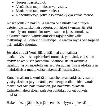
Tuoreet passikuviot.
Venäläisen majoituksen vahvistus.
Matkareitti tai lentovaraukset.
Rahoitustietoja, jotka osoittavat kykyä kattaa menot.
Koska joillakin hakijoilla saattaa olla huolta vaadittujen
tietojen yksityiskohtaisuudesta, on tärkeää ymmärtää, että
menettely on suunniteltu turvallisuuden ja asianmukaisen
dokumentaation varmistamiseksi rajojen ylittävälle
matkustajalle. Joillekin viisatyypeille saattaa myös olla tarpeen
lisähenkilövakuutus.
Jos aiot viipyä Venäjällä pitkään tai aiot vaihtaa
matkailuvisumista opiskeluvisuumiksi, ymmärrä, että sinun
täytyy hakea visan jatkoaika. Säännöllisiä tarkastuksia
tapahtuu, ja on suositeltavaa seurata uutisia visasäädöksistä ja
mahdollisista muutoksista hakemusjärjestelmässä.
Ennen maksun tekemistä on suositeltavaa tarkistaa viisumin
yksityiskohdat ja ymmärtää, että tiettyjen tilanteiden varalta
maksu voi olla palauttamaton, jos hakemus hylätään.
Erilaisten lähetystöjen palautuspolitiikat voivat poiketa
toisistaan.
Hakemuksen jättämisen jälkeen käsittelyyn voi kestää