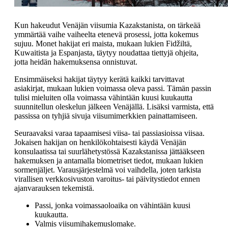
Kun hakeudut Venäjän viisumia Kazakstanista, on tärkeää
ymmärtää vaihe vaiheelta etenevä prosessi, jotta kokemus
sujuu. Monet hakijat eri maista, mukaan lukien Fidžiltä,
Kuwaitista ja Espanjasta, täytyy noudattaa tiettyjä ohjeita,
jotta heidän hakemuksensa onnistuvat.
Ensimmäiseksi hakijat täytyy kerätä kaikki tarvittavat
asiakirjat, mukaan lukien voimassa oleva passi. Tämän passin
tulisi mieluiten olla voimassa vähintään kuusi kuukautta
suunnitellun oleskelun jälkeen Venäjällä. Lisäksi varmista, että
passissa on tyhjiä sivuja viisumimerkkien painattamiseen.
Seuraavaksi varaa tapaamisesi viisa- tai passiasioissa viisaa.
Jokaisen hakijan on henkilökohtaisesti käydä Venäjän
konsulaatissa tai suurlähetystössä Kazakstanissa jättääkseen
hakemuksen ja antamalla biometriset tiedot, mukaan lukien
sormenjäljet. Varausjärjestelmä voi vaihdella, joten tarkista
virallisen verkkosivuston varoitus- tai päivitystiedot ennen
ajanvarauksen tekemistä.
Passi, jonka voimassaoloaika on vähintään kuusi
kuukautta.
Valmis viisumihakemuslomake.