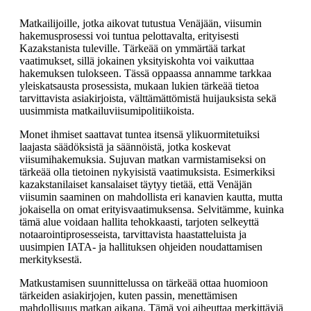
Matkailijoille, jotka aikovat tutustua Venäjään, viisumin
hakemusprosessi voi tuntua pelottavalta, erityisesti
Kazakstanista tuleville. Tärkeää on ymmärtää tarkat
vaatimukset, sillä jokainen yksityiskohta voi vaikuttaa
hakemuksen tulokseen. Tässä oppaassa annamme tarkkaa
yleiskatsausta prosessista, mukaan lukien tärkeää tietoa
tarvittavista asiakirjoista, välttämättömistä huijauksista sekä
uusimmista matkailuviisumipolitiikoista.
Monet ihmiset saattavat tuntea itsensä ylikuormitetuiksi
laajasta säädöksistä ja säännöistä, jotka koskevat
viisumihakemuksia. Sujuvan matkan varmistamiseksi on
tärkeää olla tietoinen nykyisistä vaatimuksista. Esimerkiksi
kazakstanilaiset kansalaiset täytyy tietää, että Venäjän
viisumin saaminen on mahdollista eri kanavien kautta, mutta
jokaisella on omat erityisvaatimuksensa. Selvitämme, kuinka
tämä alue voidaan hallita tehokkaasti, tarjoten selkeyttä
notaarointiprosesseista, tarvittavista haastatteluista ja
uusimpien IATA- ja hallituksen ohjeiden noudattamisen
merkityksestä.
Matkustamisen suunnittelussa on tärkeää ottaa huomioon
tärkeiden asiakirjojen, kuten passin, menettämisen
mahdollisuus matkan aikana. Tämä voi aiheuttaa merkittäviä