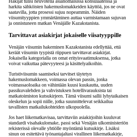
Hakijat tulisi neuvotella asianomaisissa konsulaateissa ja
harkita sähköisten hakemuslomakkeiden käyttöä, jos ne ovat
saatavilla, jotta prosessi sujuu nopeammin. Näiden
viisumityyppien ymmärtäminen auttaa varmistamaan sujuvan
ja onnistuneen matkan Venäjälle Kazakstanista.
Tarvittavat asiakirjat jokaiselle viisatyyppille
Venäjän viisumin hakeminen Kazakstanista edellyttää, että
keräät viisumin tyypistä riippuen tarvittavat asiakirjat.
Jokaisella kategorialla on omat erityisvaatimuksensa, jotka
voivat vaikuttaa pätevyyteesi ja käsittelyaikoihin.
Turistiviisumin saamiseksi tarvitset täytetyn
hakemuslomakkeen, voimassa olevan passin, jonka
voimassaoloaika on vähintään kuusi kuukautta, uuden
passikuvalehden ja vahvistuksen hotellivarauksista tai
matkatoimiston kutsukirjeen. Tämä viisumi sallii lyhytaikaisen
oleskelun ja sopii niille, jotka suunnittelevat seikkailua
tavallisten matkailukohteiden ulkopuolella.
Jos haet liikematkavisaa, tarvittaviin asiakirjoihin kuuluvat
standardi visahakulomake, passi sekä Venäjän ulkoministeriön
rekisterissä olevalle yhtiölle myöntämä kutsukirje. Lisäksi
sinun on esitettävä työnantajaltasi virallinen liikematkakirje,