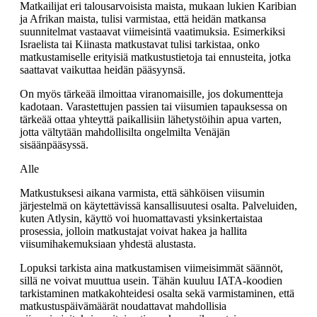
Matkailijat eri talousarvoisista maista, mukaan lukien Karibian
ja Afrikan maista, tulisi varmistaa, että heidän matkansa
suunnitelmat vastaavat viimeisintä vaatimuksia. Esimerkiksi
Israelista tai Kiinasta matkustavat tulisi tarkistaa, onko
matkustamiselle erityisiä matkustustietoja tai ennusteita, jotka
saattavat vaikuttaa heidän pääsyynsä.
On myös tärkeää ilmoittaa viranomaisille, jos dokumentteja
kadotaan. Varastettujen passien tai viisumien tapauksessa on
tärkeää ottaa yhteyttä paikallisiin lähetystöihin apua varten,
jotta vältytään mahdollisilta ongelmilta Venäjän
sisäänpääsyssä.
Alle
Matkustuksesi aikana varmista, että sähköisen viisumin
järjestelmä on käytettävissä kansallisuutesi osalta. Palveluiden,
kuten Atlysin, käyttö voi huomattavasti yksinkertaistaa
prosessia, jolloin matkustajat voivat hakea ja hallita
viisumihakemuksiaan yhdestä alustasta.
Lopuksi tarkista aina matkustamisen viimeisimmät säännöt,
sillä ne voivat muuttua usein. Tähän kuuluu IATA-koodien
tarkistaminen matkakohteidesi osalta sekä varmistaminen, että
matkustuspäivämäärät noudattavat mahdollisia