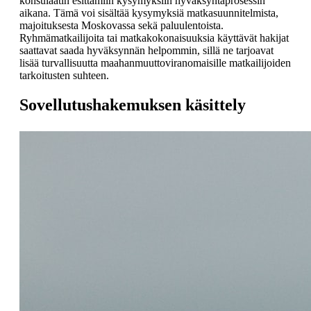
konsulaatin esittämiin kysymyksiin hyväksyntäprosessin
aikana. Tämä voi sisältää kysymyksiä matkasuunnitelmista,
majoituksesta Moskovassa sekä paluulentoista.
Ryhmämatkailijoita tai matkakokonaisuuksia käyttävät hakijat
saattavat saada hyväksynnän helpommin, sillä ne tarjoavat
lisää turvallisuutta maahanmuuttoviranomaisille matkailijoiden
tarkoitusten suhteen.
Sovellutushakemuksen käsittely