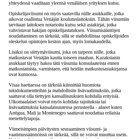
yhteydessä vaaditaan yleensä venäläisen yrityksen kutsu.
Opiskelijaviisumi on myös saatavilla niille asukkaille, jotka
aikovat osallistua Venäjän koulutuslaitoksiin. Tähän viisumiin
tarvitaan laitoksen notarioitu kutsu sekä asiakirjat, jotka
vahvistavat hakijan opiskelijastatuksen. Viisumisääntöjen
noudattaminen on tärkeää, sillä se mahdollistaa opiskelijoiden
oleskelun opintojen keston ajan, myös lomakaudella.
Lisäksi on siirtymäviisumi, joka on tarpeen niille, jotka
matkustavat Venäjän kautta toiseen maahan. Kazakstanin
asukkaat täytyy hakea tätä viisumia konsulaateista ennen
matkustamista, varmistaen, että heidän matkustusasiakirjansa
ovat kunnossa.
Visaa haettaessa on tärkeää kiinnittää huomiota
tukidokumentteihin ja mahdollisiin lisävaatimuksiin, jotka
saattavat olla tiettyjen kansallisuuksien kohdalla erityisiä.
Ulkomaalaiset voivat myös kohdata rajoituksia tai
lisävaatimuksia kansalaisuutensa perusteella - alueet kuten
Antigua, Mali ja Montenegro saattavat noudattaa erilaisia
menettelytapoja.
Viimeisimpien päivitysten seuraaminen viisumi- ja
vaatimussäännöissä on tärkeää, sillä ne voivat muuttua usein.