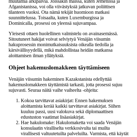
muutamia arkipäiviä. Joissakin maissa, kuten Jemenissä ja
Afganistanissa, voi olla viivästyksiä jatkuvan poliittisen
tilanteen vuoksi. Ota nämä tekijät huomioon matkasi
suunnittelussa. Toisaalta, kuten Luxemburgissa ja
Dominicalla, prosessi on yleensä sujuvampaa.
Yleisesti ottaen huolellinen valmistelu on avainasemässä.
Sitoutuneet hakijat voivat selviytyä Venäjän viisumin
hakuprosessin monimutkaisuuksista oikealla tiedolla ja
kärsivällisyydellä, mikä mahdollistaa heidän matkansa
aloittamisen ilman yllätyksiä.
Ohjeet hakemuslomakkeen täyttämiseen
Venäjän viisumin hakeminen Kazakstanista edellyttää
hakemuslomakkeen täyttämistä tarkasti, jotta prosessi sujuu
sujuvasti. Seuraa näitä vaihe vaiheelta -ohjeita:
Kokoa tarvittavat asiakirjat: Ennen hakemuksen
aloittamista kerää kaikki tarvittavat asiakirjat. Siihen
kuuluu passi, uusi valokuva sekä diplomaattisen
edustuston vaatimat lisäasiakirjat.
Hae hakulomake: Hakulomaketta voi saada Venäjän
konsulaatin viralliselta verkkosivulta tai muilta
virallisesti valtuutetuilta palveluilta. Varmista, että käytät