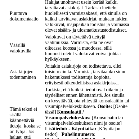
Hakijat unohtavat usein kerätä kaikki
tarvittavat asiakirjat. Tarkista luettelo
Puuttuva
huolellisesti varmistaaksesi, että sinulla on
dokumentaatio
kaikki tarvittavat asiakirjat, mukaan lukien
valokuvat, majapaikan todistus ja voimassa
olevat sisään- ja ulosmatkustustodistukset.
Valokuvat on täytettävä tiettyjä
vaatimuksia. Varmista, että ne ovat
Väärillä
oikeassa koossa ja muodossa, sillä
valokuvilla
huonosti otetut valokuvat voivat johtaa
hylkäykseen.
Joitakin asiakirjoja on todistettava, ellei
Asiakirjojen
toisin mainita. Varmista, tarvitaanko sinun
todentaminen
hakemuksesi todistettuja kopioita,
erityisesti oikeudellisissa asiakirjoissa.
Tarkista, että kaikki tiedot ovat oikein ja
täydelliset ennen lähettämistä. Jos sinulla
on kysyttävää, ota yhteyttä konsulaattiin tai
visumipalvelukeskukseen.
Osoite:
[Osoite
Tämä teksti ei
tässä]
Konsulaatti /
sisällä
Visumipalvelukeskus:
[Konsulaatin tai
käännettäviä
visumipalvelukeskuksen nimi ja osoite]
tietoja, koska se
Lisätiedot:
-
Käyntiaika:
[Käyntiajan
on tyhjä. Jos
tiedot] -
Puhelinnumero:
haluat, että