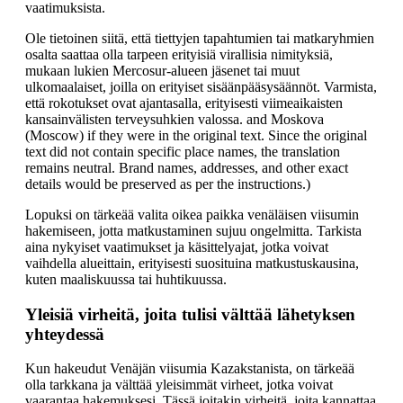
vaatimuksista.
Ole tietoinen siitä, että tiettyjen tapahtumien tai matkaryhmien
osalta saattaa olla tarpeen erityisiä virallisia nimityksiä,
mukaan lukien Mercosur-alueen jäsenet tai muut
ulkomaalaiset, joilla on erityiset sisäänpääsysäännöt. Varmista,
että rokotukset ovat ajantasalla, erityisesti viimeaikaisten
kansainvälisten terveysuhkien valossa. and Moskova
(Moscow) if they were in the original text. Since the original
text did not contain specific place names, the translation
remains neutral. Brand names, addresses, and other exact
details would be preserved as per the instructions.)
Lopuksi on tärkeää valita oikea paikka venäläisen viisumin
hakemiseen, jotta matkustaminen sujuu ongelmitta. Tarkista
aina nykyiset vaatimukset ja käsittelyajat, jotka voivat
vaihdella alueittain, erityisesti suosituina matkustuskausina,
kuten maaliskuussa tai huhtikuussa.
Yleisiä virheitä, joita tulisi välttää lähetyksen
yhteydessä
Kun hakeudut Venäjän viisumia Kazakstanista, on tärkeää
olla tarkkana ja välttää yleisimmät virheet, jotka voivat
vaarantaa hakemuksesi. Tässä joitakin virheitä, joita kannattaa