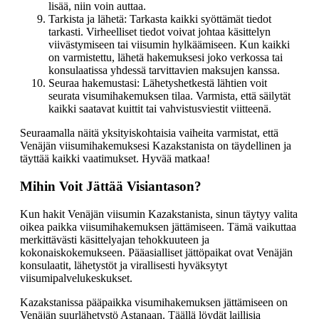
lisää, niin voin auttaa.
Tarkista ja lähetä: Tarkasta kaikki syöttämät tiedot
tarkasti. Virheelliset tiedot voivat johtaa käsittelyn
viivästymiseen tai viisumin hylkäämiseen. Kun kaikki
on varmistettu, lähetä hakemuksesi joko verkossa tai
konsulaatissa yhdessä tarvittavien maksujen kanssa.
Seuraa hakemustasi: Lähetyshetkestä lähtien voit
seurata visumihakemuksen tilaa. Varmista, että säilytät
kaikki saatavat kuittit tai vahvistusviestit viitteenä.
Seuraamalla näitä yksityiskohtaisia vaiheita varmistat, että
Venäjän viisumihakemuksesi Kazakstanista on täydellinen ja
täyttää kaikki vaatimukset. Hyvää matkaa!
Mihin Voit Jättää Visiantason?
Kun hakit Venäjän viisumin Kazakstanista, sinun täytyy valita
oikea paikka viisumihakemuksen jättämiseen. Tämä vaikuttaa
merkittävästi käsittelyajan tehokkuuteen ja
kokonaiskokemukseen. Pääasialliset jättöpaikat ovat Venäjän
konsulaatit, lähetystöt ja virallisesti hyväksytyt
viisumipalvelukeskukset.
Kazakstanissa pääpaikka visumihakemuksen jättämiseen on
Venäjän suurlähetystö Astanaan. Täällä löydät laillisia