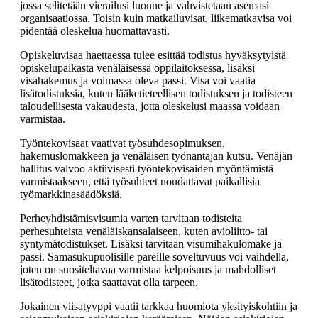
jossa selitetään vierailusi luonne ja vahvistetaan asemasi
organisaatiossa. Toisin kuin matkailuvisat, liikematkavisa voi
pidentää oleskelua huomattavasti.
Opiskeluvisaa haettaessa tulee esittää todistus hyväksytyistä
opiskelupaikasta venäläisessä oppilaitoksessa, lisäksi
visahakemus ja voimassa oleva passi. Visa voi vaatia
lisätodistuksia, kuten lääketieteellisen todistuksen ja todisteen
taloudellisesta vakaudesta, jotta oleskelusi maassa voidaan
varmistaa.
Työntekovisaat vaativat työsuhdesopimuksen,
hakemuslomakkeen ja venäläisen työnantajan kutsu. Venäjän
hallitus valvoo aktiivisesti työntekovisaiden myöntämistä
varmistaakseen, että työsuhteet noudattavat paikallisia
työmarkkinasäädöksiä.
Perheyhdistämisvisumia varten tarvitaan todisteita
perhesuhteista venäläiskansalaiseen, kuten avioliitto- tai
syntymätodistukset. Lisäksi tarvitaan visumihakulomake ja
passi. Samasukupuolisille pareille soveltuvuus voi vaihdella,
joten on suositeltavaa varmistaa kelpoisuus ja mahdolliset
lisätodisteet, jotka saattavat olla tarpeen.
Jokainen viisatyyppi vaatii tarkkaa huomiota yksityiskohtiin ja