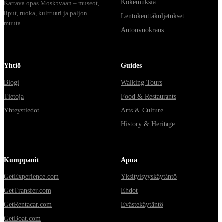
Kokemuksia
Kattava opas Moskovaan – museot,
liput, ruoka, kulttuuri ja paljon
Lentokenttäkuljetukset
muuta.
Autonvuokraus
Yhtiö
Guides
Blogi
Walking Tours
Tietoja
Food & Restaurants
Yhteystiedot
Arts & Culture
History & Heritage
Kumppanit
Apua
GetExperience.com
Yksityisyyskäytäntö
GetTransfer.com
Ehdot
GetRentacar.com
Evästekäytäntö
GetBoat.com