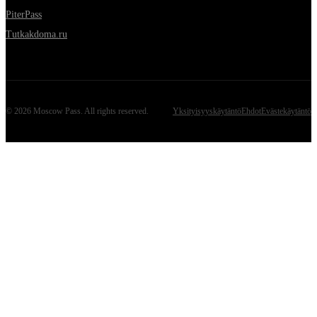
PiterPass
Tutkakdoma.ru
©
2026
Moscow Pass
. All rights reserved.
Yksityisyyskäytäntö
Ehdot
Evästekäytäntö