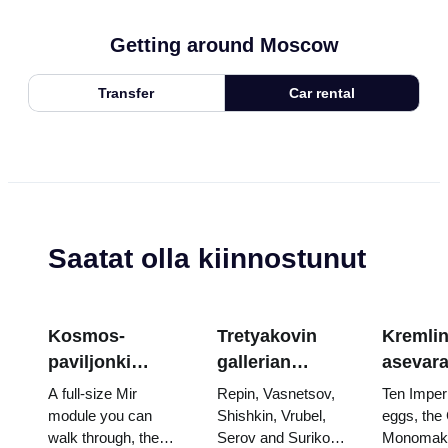
Getting around Moscow
Transfer
Car rental
Saatat olla kiinnostunut
Kosmos-
Tretyakovin
Kremlin
paviljonki
gallerian
asevar
VDNKh:ssa:
mestariteokset:
aarteet
A full-size Mir
Repin, Vasnetsov,
Ten Imper
Venäjän suurin
Maalaukset,
munat,
module you can
Shishkin, Vrubel,
eggs, the
walk through, the
Serov and Surikov
Monomakh
avaruusnäyttely
joiden takia
valtaist