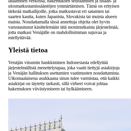
lataamisen verkossa, hakemuksen seuraamisen ja sisään- ja
ulosmatkustamissääntöjen ymmärtämisen. Tämä on erityisen
tärkeää matkailijoille, jotka matkustavat eri satamien tai
saarten kautta, kuten Japanista, Slovakista tai muista alueen
maista. Noudattamalla tässä annettuja ohjeita olet hyvin
varustautunut käsittelemään tätä monimutkaista järjestelmää,
jotta matkasi Venäjälle on mahdollisimman sujuvaa ja
miellyttävää.
Yleistä tietoa
Venäjän viisumin hankkiminen Indonesiasta edellyttää
järjestelmällistä menettelytapaa, joka vaatii tiettyjä asiakirjoja
ja Venäjän hallituksen asettamien vaatimusten noudattamista.
Ulkomaalaisena asukkaana sinun tulee varmistaa, että kaikki
asiakirjat on täytetty tarkasti, sillä virheet voivat johtaa
hakemuksen viivästymiseen tai hylkäämiseen.