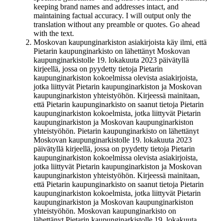
keeping brand names and addresses intact, and
maintaining factual accuracy. I will output only the
translation without any preamble or quotes. Go ahead
with the text.
Moskovan kaupunginarkiston asiakirjoista käy ilmi, että
Pietarin kaupunginarkisto on lähettänyt Moskovan
kaupunginarkistolle 19. lokakuuta 2023 päivätyllä
kirjeellä, jossa on pyydetty tietoja Pietarin
kaupunginarkiston kokoelmissa olevista asiakirjoista,
jotka liittyvät Pietarin kaupunginarkiston ja Moskovan
kaupunginarkiston yhteistyöhön. Kirjeessä mainitaan,
että Pietarin kaupunginarkisto on saanut tietoja Pietarin
kaupunginarkiston kokoelmista, jotka liittyvät Pietarin
kaupunginarkiston ja Moskovan kaupunginarkiston
yhteistyöhön. Pietarin kaupunginarkisto on lähettänyt
Moskovan kaupunginarkistolle 19. lokakuuta 2023
päivätyllä kirjeellä, jossa on pyydetty tietoja Pietarin
kaupunginarkiston kokoelmissa olevista asiakirjoista,
jotka liittyvät Pietarin kaupunginarkiston ja Moskovan
kaupunginarkiston yhteistyöhön. Kirjeessä mainitaan,
että Pietarin kaupunginarkisto on saanut tietoja Pietarin
kaupunginarkiston kokoelmista, jotka liittyvät Pietarin
kaupunginarkiston ja Moskovan kaupunginarkiston
yhteistyöhön. Moskovan kaupunginarkisto on
lähettänyt Pietarin kaupunginarkistolle 19. lokakuuta