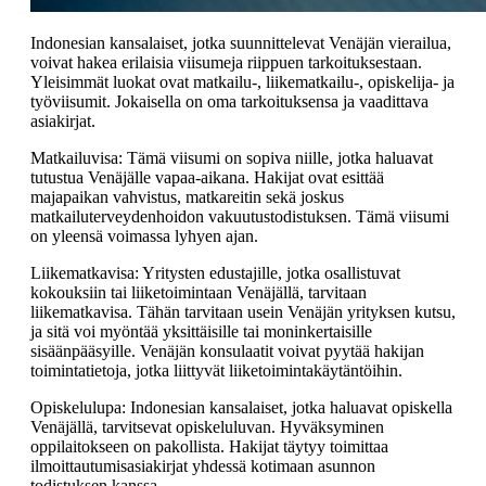
Indonesian kansalaiset, jotka suunnittelevat Venäjän vierailua,
voivat hakea erilaisia viisumeja riippuen tarkoituksestaan.
Yleisimmät luokat ovat matkailu-, liikematkailu-, opiskelija- ja
työviisumit. Jokaisella on oma tarkoituksensa ja vaadittava
asiakirjat.
Matkailuvisa: Tämä viisumi on sopiva niille, jotka haluavat
tutustua Venäjälle vapaa-aikana. Hakijat ovat esittää
majapaikan vahvistus, matkareitin sekä joskus
matkailuterveydenhoidon vakuutustodistuksen. Tämä viisumi
on yleensä voimassa lyhyen ajan.
Liikematkavisa: Yritysten edustajille, jotka osallistuvat
kokouksiin tai liiketoimintaan Venäjällä, tarvitaan
liikematkavisa. Tähän tarvitaan usein Venäjän yrityksen kutsu,
ja sitä voi myöntää yksittäisille tai moninkertaisille
sisäänpääsyille. Venäjän konsulaatit voivat pyytää hakijan
toimintatietoja, jotka liittyvät liiketoimintakäytäntöihin.
Opiskelulupa: Indonesian kansalaiset, jotka haluavat opiskella
Venäjällä, tarvitsevat opiskeluluvan. Hyväksyminen
oppilaitokseen on pakollista. Hakijat täytyy toimittaa
ilmoittautumisasiakirjat yhdessä kotimaan asunnon
todistuksen kanssa.