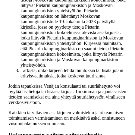
liittyvät Pietarin kaupunginarkiston ja Moskovan
kaupunginarkiston yhteistyöhön. Pietarin
kaupunginarkisto on lähettänyt Moskovan
kaupunginarkistolle 19. lokakuuta 2023 päivätyllä
kirjeellä, jossa on pyydetty tietoja Pietarin
kaupunginarkiston kokoelmissa olevista asiakirjoista,
jotka liittyvät Pietarin kaupunginarkiston ja Moskovan
kaupunginarkiston yhteistyöhön. Kirjeessä mainitaan,
että Pietarin kaupunginarkisto on saanut tietoja Pietarin
kaupunginarkiston kokoelmista, jotka liittyvät Pietarin
kaupunginarkiston ja Moskovan kaupunginarkiston
yhteistyöhön.
Tarkista, onko tarpeen tehdä muutoksia tai lisätä jotain
erityisvaatimuksia, jotka koskevat juuri sinua.
Jotkin tapauksissa Venäjän konsulaatti tai suurlähetystö voi
pyytää lisätietoja tai lisäasiakirjoja. Tarkimman ja ajantasaisten
tietojen saamiseksi ota aina yhteyttä suurlähetystön viralliseen
verkkosivustoon.
Kaikkien tarvittavien asiakirjojen valmistelun ja oikeanlaisen
toimittamisen varmistaminen on merkittävä askel onnistuneen
viisumihakemuksen suuntaan.
Hakuprosessin vaiheet vaihe vaiheelta