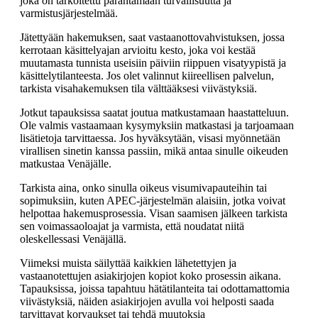
joka on tarkoitettu parantamaan turvallisuutta ja
varmistusjärjestelmää.
Jätettyään hakemuksen, saat vastaanottovahvistuksen, jossa
kerrotaan käsittelyajan arvioitu kesto, joka voi kestää
muutamasta tunnista useisiin päiviin riippuen visatyypistä ja
käsittelytilanteesta. Jos olet valinnut kiireellisen palvelun,
tarkista visahakemuksen tila välttääksesi viivästyksiä.
Jotkut tapauksissa saatat joutua matkustamaan haastatteluun.
Ole valmis vastaamaan kysymyksiin matkastasi ja tarjoamaan
lisätietoja tarvittaessa. Jos hyväksytään, visasi myönnetään
virallisen sinetin kanssa passiin, mikä antaa sinulle oikeuden
matkustaa Venäjälle.
Tarkista aina, onko sinulla oikeus visumivapauteihin tai
sopimuksiin, kuten APEC-järjestelmän alaisiin, jotka voivat
helpottaa hakemusprosessia. Visan saamisen jälkeen tarkista
sen voimassaoloajat ja varmista, että noudatat niitä
oleskellessasi Venäjällä.
Viimeksi muista säilyttää kaikkien lähetettyjen ja
vastaanotettujen asiakirjojen kopiot koko prosessin aikana.
Tapauksissa, joissa tapahtuu hätätilanteita tai odottamattomia
viivästyksiä, näiden asiakirjojen avulla voi helposti saada
tarvittavat korvaukset tai tehdä muutoksia