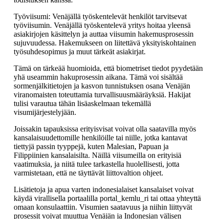
Työviisumi: Venäjällä työskentelevät henkilöt tarvitsevat
työviisumin. Venäjällä työskentelevä yritys hoitaa yleensä
asiakirjojen käsittelyn ja auttaa viisumin hakemusprosessin
sujuvuudessa. Hakemukseen on liitettävä yksityiskohtainen
työsuhdesopimus ja muut tärkeät asiakirjat.
Tämä on tärkeää huomioida, että biometriset tiedot pyydetään
yhä useammin hakuprosessin aikana. Tämä voi sisältää
sormenjälkitietojen ja kasvon tunnistuksen osana Venäjän
viranomaisten toteuttamia turvallisuusmääräyksiä. Hakijat
tulisi varautua tähän lisäaskelmaan tekemällä
visumijärjestelyjään.
Joissakin tapauksissa erityisvisat voivat olla saatavilla myös
kansalaisuudettomille henkilöille tai niille, jotka kantavat
tiettyjä passin tyyppejä, kuten Malesian, Papuan ja
Filippiinien kansalaisilta. Näillä viisumeilla on erityisiä
vaatimuksia, ja niitä tulee tarkastella huolellisesti, jotta
varmistetaan, että ne täyttävät liittovaltion ohjeet.
Lisätietoja ja apua varten indonesialaiset kansalaiset voivat
käydä virallisella portaalilla portal_kemlu_ri tai ottaa yhteyttä
omaan konsulaattiin. Visumien saatavuus ja niihin liittyvät
prosessit voivat muuttua Venäjän ja Indonesian välisen