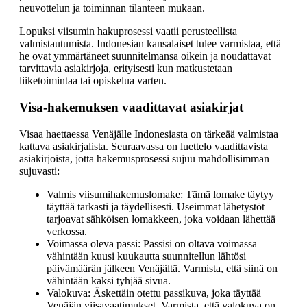
neuvottelun ja toiminnan tilanteen mukaan.
Lopuksi viisumin hakuprosessi vaatii perusteellista
valmistautumista. Indonesian kansalaiset tulee varmistaa, että
he ovat ymmärtäneet suunnitelmansa oikein ja noudattavat
tarvittavia asiakirjoja, erityisesti kun matkustetaan
liiketoimintaa tai opiskelua varten.
Visa-hakemuksen vaadittavat asiakirjat
Visaa haettaessa Venäjälle Indonesiasta on tärkeää valmistaa
kattava asiakirjalista. Seuraavassa on luettelo vaadittavista
asiakirjoista, jotta hakemusprosessi sujuu mahdollisimman
sujuvasti:
Valmis viisumihakemuslomake: Tämä lomake täytyy
täyttää tarkasti ja täydellisesti. Useimmat lähetystöt
tarjoavat sähköisen lomakkeen, joka voidaan lähettää
verkossa.
Voimassa oleva passi: Passisi on oltava voimassa
vähintään kuusi kuukautta suunnitellun lähtösi
päivämäärän jälkeen Venäjältä. Varmista, että siinä on
vähintään kaksi tyhjää sivua.
Valokuva: Äskettäin otettu passikuva, joka täyttää
Venäjän viisavaatimukset. Varmista, että valokuva on