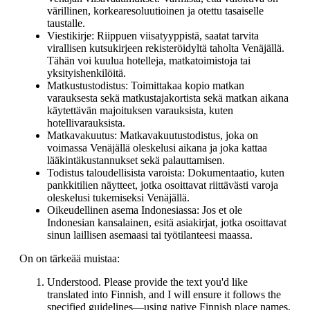
värillinen, korkearesoluutioinen ja otettu tasaiselle
taustalle.
Viestikirje: Riippuen viisatyyppistä, saatat tarvita
virallisen kutsukirjeen rekisteröidyltä taholta Venäjällä.
Tähän voi kuulua hotelleja, matkatoimistoja tai
yksityishenkilöitä.
Matkustustodistus: Toimittakaa kopio matkan
varauksesta sekä matkustajakortista sekä matkan aikana
käytettävän majoituksen varauksista, kuten
hotellivarauksista.
Matkavakuutus: Matkavakuutustodistus, joka on
voimassa Venäjällä oleskelusi aikana ja joka kattaa
lääkintäkustannukset sekä palauttamisen.
Todistus taloudellisista varoista: Dokumentaatio, kuten
pankkitilien näytteet, jotka osoittavat riittävästi varoja
oleskelusi tukemiseksi Venäjällä.
Oikeudellinen asema Indonesiassa: Jos et ole
Indonesian kansalainen, esitä asiakirjat, jotka osoittavat
sinun laillisen asemaasi tai työtilanteesi maassa.
On on tärkeää muistaa:
Understood. Please provide the text you'd like
translated into Finnish, and I will ensure it follows the
specified guidelines—using native Finnish place names,