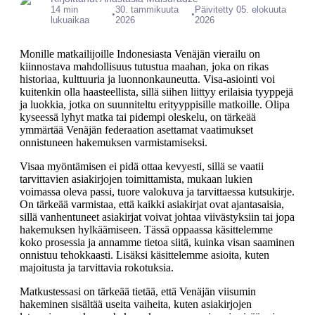
14 min
30. tammikuuta
Päivitetty 05. elokuuta
•
•
lukuaikaa
2026
2026
Monille matkailijoille Indonesiasta Venäjän vierailu on
kiinnostava mahdollisuus tutustua maahan, joka on rikas
historiaa, kulttuuria ja luonnonkauneutta. Visa-asiointi voi
kuitenkin olla haasteellista, sillä siihen liittyy erilaisia tyyppejä
ja luokkia, jotka on suunniteltu erityyppisille matkoille. Olipa
kyseessä lyhyt matka tai pidempi oleskelu, on tärkeää
ymmärtää Venäjän federaation asettamat vaatimukset
onnistuneen hakemuksen varmistamiseksi.
Visaa myöntämisen ei pidä ottaa kevyesti, sillä se vaatii
tarvittavien asiakirjojen toimittamista, mukaan lukien
voimassa oleva passi, tuore valokuva ja tarvittaessa kutsukirje.
On tärkeää varmistaa, että kaikki asiakirjat ovat ajantasaisia,
sillä vanhentuneet asiakirjat voivat johtaa viivästyksiin tai jopa
hakemuksen hylkäämiseen. Tässä oppaassa käsittelemme
koko prosessia ja annamme tietoa siitä, kuinka visan saaminen
onnistuu tehokkaasti. Lisäksi käsittelemme asioita, kuten
majoitusta ja tarvittavia rokotuksia.
Matkustessasi on tärkeää tietää, että Venäjän viisumin
hakeminen sisältää useita vaiheita, kuten asiakirjojen