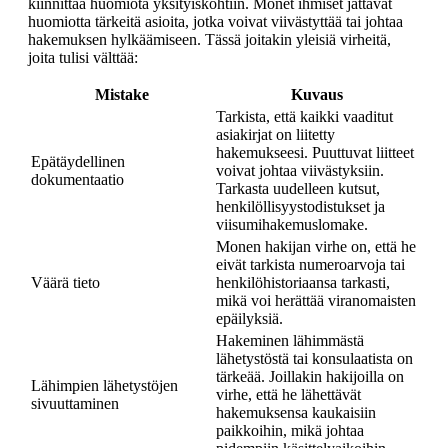
kiinnittää huomiota yksityiskohtiin. Monet ihmiset jättävät
huomiotta tärkeitä asioita, jotka voivat viivästyttää tai johtaa
hakemuksen hylkäämiseen. Tässä joitakin yleisiä virheitä,
joita tulisi välttää:
Mistake
Kuvaus
Tarkista, että kaikki vaaditut
asiakirjat on liitetty
hakemukseesi. Puuttuvat liitteet
Epätäydellinen
voivat johtaa viivästyksiin.
dokumentaatio
Tarkasta uudelleen kutsut,
henkilöllisyystodistukset ja
viisumihakemuslomake.
Monen hakijan virhe on, että he
eivät tarkista numeroarvoja tai
Väärä tieto
henkilöhistoriaansa tarkasti,
mikä voi herättää viranomaisten
epäilyksiä.
Hakeminen lähimmästä
lähetystöstä tai konsulaatista on
tärkeää. Joillakin hakijoilla on
Lähimpien lähetystöjen
virhe, että he lähettävät
sivuuttaminen
hakemuksensa kaukaisiin
paikkoihin, mikä johtaa