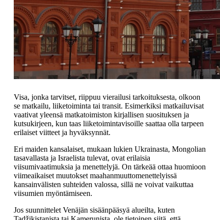
Visa, jonka tarvitset, riippuu vierailusi tarkoituksesta, olkoon
se matkailu, liiketoiminta tai transit. Esimerkiksi matkailuvisat
vaativat yleensä matkatoimiston kirjallisen suosituksen ja
kutsukirjeen, kun taas liiketoimintavisoille saattaa olla tarpeen
erilaiset viitteet ja hyväksynnät.
Eri maiden kansalaiset, mukaan lukien Ukrainasta, Mongolian
tasavallasta ja Israelista tulevat, ovat erilaisia
viisumivaatimuksia ja menettelyjä. On tärkeää ottaa huomioon
viimeaikaiset muutokset maahanmuuttomenettelyissä
kansainvälisten suhteiden valossa, sillä ne voivat vaikuttaa
viisumien myöntämiseen.
Jos suunnittelet Venäjän sisäänpääsyä alueilta, kuten
Tadžikistanista tai Kamerunista, ole tietoinen siitä, että