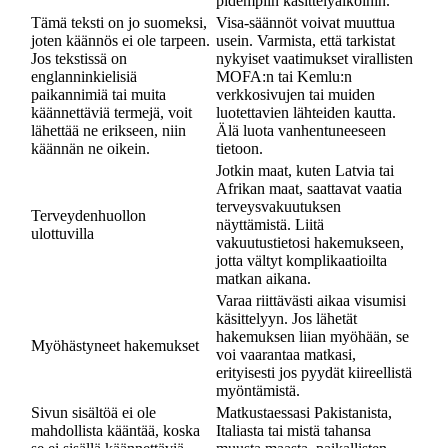
pidempiin käsittelyaikoihin.
Tämä teksti on jo suomeksi,
Visa-säännöt voivat muuttua
joten käännös ei ole tarpeen.
usein. Varmista, että tarkistat
Jos tekstissä on
nykyiset vaatimukset virallisten
englanninkielisiä
MOFA:n tai Kemlu:n
paikannimiä tai muita
verkkosivujen tai muiden
käännettäviä termejä, voit
luotettavien lähteiden kautta.
lähettää ne erikseen, niin
Älä luota vanhentuneeseen
käännän ne oikein.
tietoon.
Jotkin maat, kuten Latvia tai
Afrikan maat, saattavat vaatia
terveysvakuutuksen
Terveydenhuollon
näyttämistä. Liitä
ulottuvilla
vakuutustietosi hakemukseen,
jotta vältyt komplikaatioilta
matkan aikana.
Varaa riittävästi aikaa visumisi
käsittelyyn. Jos lähetät
hakemuksen liian myöhään, se
Myöhästyneet hakemukset
voi vaarantaa matkasi,
erityisesti jos pyydät kiireellistä
myöntämistä.
Sivun sisältöä ei ole
Matkustaessasi Pakistanista,
mahdollista kääntää, koska
Italiasta tai mistä tahansa