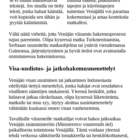
se ei sisällä käännettäviä
muusta maasta, paikallisten
tekstejä. Jos sinulla on tietty
tapojen ja käytöstapojen
teksti, jonka haluat kääntää,
tuntemus Venäjällä voi parantaa
voit kopioida sen tähän ja
kokemustasi ja antaa kontekstia
pyytää kääntämistä.
matkallesi.
Vältä näitä virheitä, jotta Venäjän viisumin hakemusprosessi
sujuu paremmin. Olipa kyseessä matka Turkmenistanista,
Serbiaan suunniteltu matkaohjelma tai ystäviä vierailemassa
Guineassa, järjestäytyminen ja hyvät tiedot ovat avainasialla
onnistuneessa hakemuksessa.
Visa-uudistus- ja jatkohakemusmenettelyt
Venäjän visan uusiminen tai jatkaminen Indonesiasta
edellyttää tiettyä menettelyä, jonka hakijat ovat noudattava
virallisten sääntöjen mukaisesti. Yleensä henkilöt, jotka
haluavat jatkaa oleskeluaan, olipa kyseessä liiketoiminta,
matkailu tai muu syy, täytyy aloittaa uusintamenettely
vähintään kuukausi ennen visan vanhenemista.
Tavallisille viisumeille matkailijat voivat hakea jatkoaikaa
Venäjän sisäministeriön (Ministerstvo vnutrennih del)
paikallisesta toimistosta Venäjällä. Tämä voidaan yleensä
tehdä verkossa sähköisellä lomakkeella tai henkilökohtaisesti,