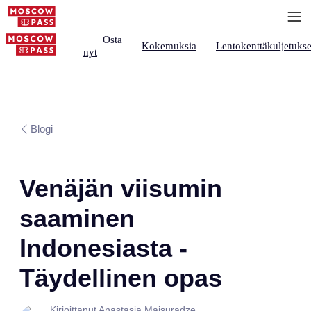
Osta
Kokemuksia
Lentokenttäkuljetukse
nyt
Blogi
Venäjän viisumin
saaminen
Indonesiasta -
Täydellinen opas
Kirjoittanut Anastasia Maisuradze