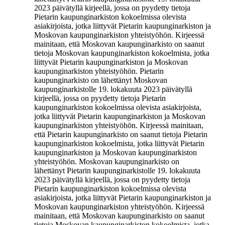
2023 päivätyllä kirjeellä, jossa on pyydetty tietoja
Pietarin kaupunginarkiston kokoelmissa olevista
asiakirjoista, jotka liittyvät Pietarin kaupunginarkiston ja
Moskovan kaupunginarkiston yhteistyöhön. Kirjeessä
mainitaan, että Moskovan kaupunginarkisto on saanut
tietoja Moskovan kaupunginarkiston kokoelmista, jotka
liittyvät Pietarin kaupunginarkiston ja Moskovan
kaupunginarkiston yhteistyöhön. Pietarin
kaupunginarkisto on lähettänyt Moskovan
kaupunginarkistolle 19. lokakuuta 2023 päivätyllä
kirjeellä, jossa on pyydetty tietoja Pietarin
kaupunginarkiston kokoelmissa olevista asiakirjoista,
jotka liittyvät Pietarin kaupunginarkiston ja Moskovan
kaupunginarkiston yhteistyöhön. Kirjeessä mainitaan,
että Pietarin kaupunginarkisto on saanut tietoja Pietarin
kaupunginarkiston kokoelmista, jotka liittyvät Pietarin
kaupunginarkiston ja Moskovan kaupunginarkiston
yhteistyöhön. Moskovan kaupunginarkisto on
lähettänyt Pietarin kaupunginarkistolle 19. lokakuuta
2023 päivätyllä kirjeellä, jossa on pyydetty tietoja
Pietarin kaupunginarkiston kokoelmissa olevista
asiakirjoista, jotka liittyvät Pietarin kaupunginarkiston ja
Moskovan kaupunginarkiston yhteistyöhön. Kirjeessä
mainitaan, että Moskovan kaupunginarkisto on saanut
tietoja Moskovan kaupunginarkiston kokoelmista, jotka