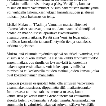
joillakin mailla on visumivapaa pääsy Venäjälle, kun taas
toisilla on tiukat vaatimukset. Visumihakemusten käsittelyaika
voi vaihdella hakemuksen tekijän kansalaisuuden ja alueen
mukaan, josta hakemus on tehty.
Lisäksi Malawin, Tšadin ja Vanuatun maista lähteneet
ulkomaalaiset saattavat joutua noudattamaan lisäsääntöjä tai
heidän on mahdollisesti läpäistävä rikostarkastus
visumiprosessin aikana. Käytä aina Venäjän federaation
virallisen konsulaatin tai suurlähetystön tietoja saadaksesi
tarkinta ohjeistusta.
Muista, että viisumin myöntämispäivä on tärkeä; varmista, että
viisumisi on oikein leimattu ja sisältää kaikki tarvittavat tiedot
ennen matkaa. Jos sinulla on kysymyksiä tai ongelmia
hakemusprosessin aikana, voit hakea apua virallisilta
toimistoilta tai keskustella muiden matkailijoiden kanssa, jotka
ovat kokeneet tämän manuaalin.
Lopuksi jokaisen osapuolen tulisi olla erityisen varovainen
visumihakemusasiassa, riippumatta siitä, matkustetaanko
Indonesiasta tai mistä tahansa muusta maasta, kuten
kaukaisista paikoista kuten Grenadiineilta tai kaukaisilta
alueilta kuten Skotlannista ja Argentiinasta. Asianmukainen
suunnittelu ja valmistelu takaavat sujuvan pääsyn Venäjälle,