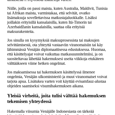
Niille, joilla on passi maista, kuten Australia, Maldivit, Tunisia
tai Afrikan maista, varmistakaa, että selvität, ovatko
lisämaksuja sovellettavissa matkustajaluokkalle. Lisäksi
joillakin erityisillä kansalaisilla, kuten Itä-Timorin tai
Azerbaidžanin kansalaisilla, saattaa olla erityisiä
maksurakenteita.
Jos sinulla on kysymyksiä maksuprosessista tai maksujen
selvittämisestä, ota yhteyttä vastaaviin viranomaisiin tai käy
lähimmässä Venäjän diplomaattisessa edustuksessa. Huomaa,
että käsittelyajat voivat vaikuttaa matkasuunnitelmiisi, ja on
suositeltavaa lähettää hakemuksesi useita viikkoja etukäteen
välttääkseen viime hetken ongelmat.
Jos maksamisessa tai hakemuksen käsittelyssä ilmenee
ongelmia, Venäjän ulkoministeriö ja muut viranomaiset voivat
tarjota apua. Lisätukea varten voit käyttää evisamfauz-alustaa
ohjeiden saamiseksi visumihakemuksen aikana.
Yleisiä virheitä, joita tulisi välttää hakemuksen
tekemisen yhteydessä
Hakemalla viisumia Venäjälle Indonesiasta on tärkeää