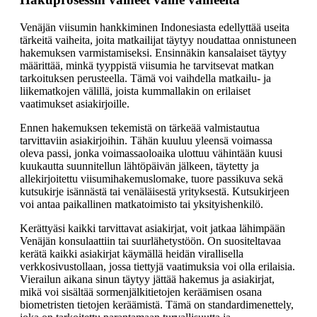
Venäjän viisumin hankkiminen Indonesiasta edellyttää useita
tärkeitä vaiheita, joita matkailijat täytyy noudattaa onnistuneen
hakemuksen varmistamiseksi. Ensinnäkin kansalaiset täytyy
määrittää, minkä tyyppistä viisumia he tarvitsevat matkan
tarkoituksen perusteella. Tämä voi vaihdella matkailu- ja
liikematkojen välillä, joista kummallakin on erilaiset
vaatimukset asiakirjoille.
Ennen hakemuksen tekemistä on tärkeää valmistautua
tarvittaviin asiakirjoihin. Tähän kuuluu yleensä voimassa
oleva passi, jonka voimassaoloaika ulottuu vähintään kuusi
kuukautta suunnitellun lähtöpäivän jälkeen, täytetty ja
allekirjoitettu viisumihakemuslomake, tuore passikuva sekä
kutsukirje isännästä tai venäläisestä yrityksestä. Kutsukirjeen
voi antaa paikallinen matkatoimisto tai yksityishenkilö.
Kerättyäsi kaikki tarvittavat asiakirjat, voit jatkaa lähimpään
Venäjän konsulaattiin tai suurlähetystöön. On suositeltavaa
kerätä kaikki asiakirjat käymällä heidän virallisella
verkkosivustollaan, jossa tiettyjä vaatimuksia voi olla erilaisia.
Vierailun aikana sinun täytyy jättää hakemus ja asiakirjat,
mikä voi sisältää sormenjälkitietojen keräämisen osana
biometristen tietojen keräämistä. Tämä on standardimenettely,