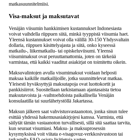
matkasuunnitelmiisi.
Visa-maksut ja maksutavat
Venäjän viisumin hankkimisen kustannukset Indonesiasta
voivat vaihdella riippuen siitä, minkä tyyppistä viisumia haet.
Yleensä kustannukset voivat olla välillä 30-150 Yhdysvaltain
dollaria, riippuen käsittelyajasta ja siitä, onko kyseessä
matkailu-, liikematkailu- tai opiskeluviisumi. Yleensä
viisumimaksut ovat peruuttamattomia, joten on tärkeää
varmistaa, että kaikki vaaditut asiakirjat on toimitettu oikein.
Maksuvalintojen avulla visumimaksut voidaan helposti
maksaa kaikille matkailijoille, jotka suunnittelevat matkaa.
Yleisesti hyväksyttyjä maksutapoja ovat luottokortit ja
pankkisiirrot. Suositellaan tarkistamaan ajantasaista tietoa
maksutavoista ja -vaihtoehdoista paikallisella Venäjän
konsulaatilla tai suurlähetystöllä Jakartassa.
Maksun jälkeen saat vahvistusvastaanoton, jonka sinun tulee
esittää yhdessä hakemusasiakirjojesi kanssa. Varmista, että
säilytät tämän vastaanoton turvallisesti, sillä sitä saattaa tarvita,
kun seuraat visumiasi. Maksu- ja maksuprosessin
kysymyksissä voit viitata e-visagovuz-verkkosivustoon tai
tarkastella FAQ-osiota lisätietoja varten.