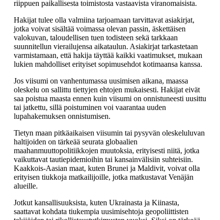
riippuen paikallisesta toimistosta vastaavista viranomaisista.
Hakijat tulee olla valmiina tarjoamaan tarvittavat asiakirjat,
jotka voivat sisältää voimassa olevan passin, äskettäisen
valokuvan, taloudellisen tuen todisteen sekä tarkkaan
suunnitellun vierailujensa aikataulun. Asiakirjat tarkastetaan
varmistamaan, että hakija täyttää kaikki vaatimukset, mukaan
lukien mahdolliset erityiset sopimusehdot kotimaansa kanssa.
Jos viisumi on vanhentumassa uusimisen aikana, maassa
oleskelu on sallittu tiettyjen ehtojen mukaisesti. Hakijat eivät
saa poistua maasta ennen kuin viisumi on onnistuneesti uusittu
tai jatkettu, sillä poistuminen voi vaarantaa uuden
lupahakemuksen onnistumisen.
Tietyn maan pitkäaikaisen viisumin tai pysyvän oleskeluluvan
haltijoiden on tärkeää seurata globaalien
maahanmuuttopolitiikkojen muutoksia, erityisesti niitä, jotka
vaikuttavat tautiepidemioihin tai kansainvälisiin suhteisiin.
Kaakkois-Aasian maat, kuten Brunei ja Maldivit, voivat olla
erityisen tiukkoja matkailijoille, jotka matkustavat Venäjän
alueille.
Jotkut kansallisuuksista, kuten Ukrainasta ja Kiinasta,
saattavat kohdata tiukempia uusimisehtoja geopoliittisten