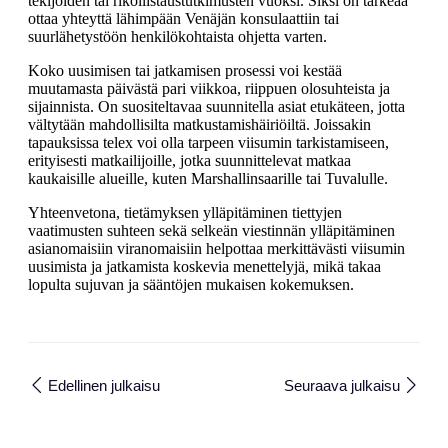
tekijöiden tai rikollistaustutkimusten vuoksi. Siksi on tärkeää
ottaa yhteyttä lähimpään Venäjän konsulaattiin tai
suurlähetystöön henkilökohtaista ohjetta varten.
Koko uusimisen tai jatkamisen prosessi voi kestää
muutamasta päivästä pari viikkoa, riippuen olosuhteista ja
sijainnista. On suositeltavaa suunnitella asiat etukäteen, jotta
vältytään mahdollisilta matkustamishäiriöiltä. Joissakin
tapauksissa telex voi olla tarpeen viisumin tarkistamiseen,
erityisesti matkailijoille, jotka suunnittelevat matkaa
kaukaisille alueille, kuten Marshallinsaarille tai Tuvalulle.
Yhteenvetona, tietämyksen ylläpitäminen tiettyjen
vaatimusten suhteen sekä selkeän viestinnän ylläpitäminen
asianomaisiin viranomaisiin helpottaa merkittävästi viisumin
uusimista ja jatkamista koskevia menettelyjä, mikä takaa
lopulta sujuvan ja sääntöjen mukaisen kokemuksen.
Edellinen julkaisu
Seuraava julkaisu