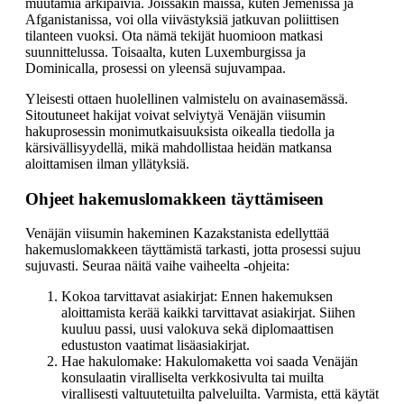
muutamia arkipäiviä. Joissakin maissa, kuten Jemenissä ja
Afganistanissa, voi olla viivästyksiä jatkuvan poliittisen
tilanteen vuoksi. Ota nämä tekijät huomioon matkasi
suunnittelussa. Toisaalta, kuten Luxemburgissa ja
Dominicalla, prosessi on yleensä sujuvampaa.
Yleisesti ottaen huolellinen valmistelu on avainasemässä.
Sitoutuneet hakijat voivat selviytyä Venäjän viisumin
hakuprosessin monimutkaisuuksista oikealla tiedolla ja
kärsivällisyydellä, mikä mahdollistaa heidän matkansa
aloittamisen ilman yllätyksiä.
Ohjeet hakemuslomakkeen täyttämiseen
Venäjän viisumin hakeminen Kazakstanista edellyttää
hakemuslomakkeen täyttämistä tarkasti, jotta prosessi sujuu
sujuvasti. Seuraa näitä vaihe vaiheelta -ohjeita:
Kokoa tarvittavat asiakirjat: Ennen hakemuksen
aloittamista kerää kaikki tarvittavat asiakirjat. Siihen
kuuluu passi, uusi valokuva sekä diplomaattisen
edustuston vaatimat lisäasiakirjat.
Hae hakulomake: Hakulomaketta voi saada Venäjän
konsulaatin viralliselta verkkosivulta tai muilta
virallisesti valtuutetuilta palveluilta. Varmista, että käytät