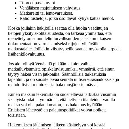
Tuoreet passikuviot.
Venäläisen majoituksen vahvistus.
Matkareitti tai lentovaraukset.
Rahoitustietoja, jotka osoittavat kykyä kattaa menot.
Koska joillakin hakijoilla saattaa olla huolta vaadittujen
tietojen yksityiskohtaisuudesta, on tärkeää ymmärtää, että
menettely on suunniteltu turvallisuuden ja asianmukaisen
dokumentaation varmistamiseksi rajojen ylittävälle
matkustajalle. Joillekin viisatyypeille saattaa myös olla tarpeen
lisähenkilövakuutus.
Jos aiot viipyä Venäjällä pitkään tai aiot vaihtaa
matkailuvisumista opiskeluvisuumiksi, ymmärrä, että sinun
täytyy hakea visan jatkoaika. Säännöllisiä tarkastuksia
tapahtuu, ja on suositeltavaa seurata uutisia visasäädöksistä ja
mahdollisista muutoksista hakemusjärjestelmässä.
Ennen maksun tekemistä on suositeltavaa tarkistaa viisumin
yksityiskohdat ja ymmärtää, että tiettyjen tilanteiden varalta
maksu voi olla palauttamaton, jos hakemus hylätään.
Erilaisten lähetystöjen palautuspolitiikat voivat poiketa
toisistaan.
Hakemuksen jättämisen jälkeen käsittelyyn voi kestää