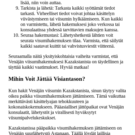
lisää, niin voin auttaa.
Tarkista ja lähetä: Tarkasta kaikki syöttämät tiedot
tarkasti. Virheelliset tiedot voivat johtaa käsittelyn
viivästymiseen tai viisumin hylkäämiseen. Kun kaikki
on varmistettu, lähetä hakemuksesi joko verkossa tai
konsulaatissa yhdessä tarvittavien maksujen kanssa.
Seuraa hakemustasi: Lähetyshetkestä lähtien voit
seurata visumihakemuksen tilaa. Varmista, että säilytät
kaikki saatavat kuittit tai vahvistusviestit viitteenä.
Seuraamalla näitä yksityiskohtaisia vaiheita varmistat, että
Venäjän viisumihakemuksesi Kazakstanista on täydellinen ja
täyttää kaikki vaatimukset. Hyvää matkaa!
Mihin Voit Jättää Visiantason?
Kun hakit Venäjän viisumin Kazakstanista, sinun täytyy valita
oikea paikka viisumihakemuksen jättämiseen. Tämä vaikuttaa
merkittävästi käsittelyajan tehokkuuteen ja
kokonaiskokemukseen. Pääasialliset jättöpaikat ovat Venäjän
konsulaatit, lähetystöt ja virallisesti hyväksytyt
viisumipalvelukeskukset.
Kazakstanissa pääpaikka visumihakemuksen jättämiseen on
Venäjän suurlähetystö Astanaan. Täällä löydät laillisia