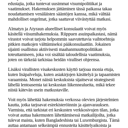
edustajia, jotka tuntevat uusimmat visumipolitiikat ja
vaatimukset. Hakemuksen jättäminen tässä paikassa takaa
noudattamisen venäläisten sääntöjen kanssa, mikä välttää
mahdolliset ongelmat, jotka saattavat viivästyttää matkasi.
Almatyn ja Atyraun alueelliset konsulaatit voivat myös
käsitellä viisumihakemuksia. Riippuen asuinpaikastasi, nämä
virastot voivat tarjota helpommin saavutettavia vaihtoehtoja
pitkien matkojen välttämiseksi pääkonsulaattiin. Jokainen
sijainti osallistuu aktiivisesti maahanmuuttopolitiikan
toteuttamiseen, joka voi sisältää taloudellisia vaatimuksia,
joten on tärkeää tarkistaa heidän viralliset ohjeensa.
Lisäksi virallisten visakeskusten käyttö tarjoaa monia etuja,
kuten lisäpalveluja, kuten asiakirjojen käsittelyä ja tapaamisten
varaamista. Monet näistä keskuksista sijaitsevat strategisesti
lähellä lentoasemia tai keskustan liikennealueita, mikä tekee
niistä kätevän usein matkustaville.
Voit myös lähettää hakemuksia verkossa olevien järjestelmien
kautta, jotka tarjoavat esirekisteröinnin ja ajanvarauksen.
Varmista, että tarkistat eri keskusten verkkosivujen tilan, jotka
voivat auttaa hakemusten lähettämisessä matkailijoilta, jotka
tulevat maista, kuten Bangladeshista tai Luxemburgista. Tämä
auttaa antamaan selkeämpiä ennusteita käsittelyaikoista ja