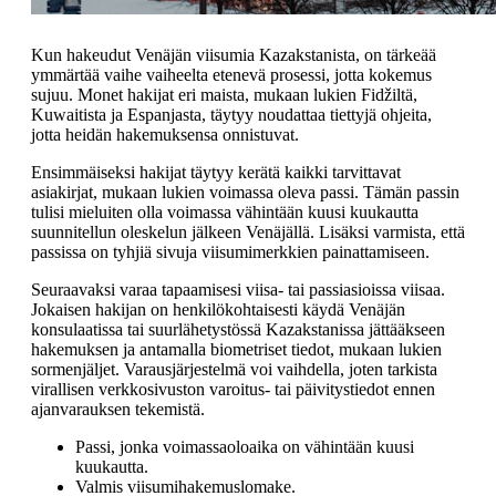
Kun hakeudut Venäjän viisumia Kazakstanista, on tärkeää
ymmärtää vaihe vaiheelta etenevä prosessi, jotta kokemus
sujuu. Monet hakijat eri maista, mukaan lukien Fidžiltä,
Kuwaitista ja Espanjasta, täytyy noudattaa tiettyjä ohjeita,
jotta heidän hakemuksensa onnistuvat.
Ensimmäiseksi hakijat täytyy kerätä kaikki tarvittavat
asiakirjat, mukaan lukien voimassa oleva passi. Tämän passin
tulisi mieluiten olla voimassa vähintään kuusi kuukautta
suunnitellun oleskelun jälkeen Venäjällä. Lisäksi varmista, että
passissa on tyhjiä sivuja viisumimerkkien painattamiseen.
Seuraavaksi varaa tapaamisesi viisa- tai passiasioissa viisaa.
Jokaisen hakijan on henkilökohtaisesti käydä Venäjän
konsulaatissa tai suurlähetystössä Kazakstanissa jättääkseen
hakemuksen ja antamalla biometriset tiedot, mukaan lukien
sormenjäljet. Varausjärjestelmä voi vaihdella, joten tarkista
virallisen verkkosivuston varoitus- tai päivitystiedot ennen
ajanvarauksen tekemistä.
Passi, jonka voimassaoloaika on vähintään kuusi
kuukautta.
Valmis viisumihakemuslomake.