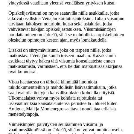
yhteydessä vaaditaan yleensä venäläisen yrityksen kutsu.
Opiskelijaviisumi on myös saatavilla niille asukkaille, jotka
aikovat osallistua Venäjän koulutuslaitoksiin. Tähän viisumiin
tarvitaan laitoksen notarioitu kutsu sekä asiakirjat, jotka
vahvistavat hakijan opiskelijastatuksen. Viisumisääntöjen
noudattaminen on tärkeää, sillä se mahdollistaa opiskelijoiden
oleskelun opintojen keston ajan, myös lomakaudella.
Lisäksi on siirtymäviisumi, joka on tarpeen niille, jotka
matkustavat Venäjän kautta toiseen maahan. Kazakstanin
asukkaat täytyy hakea tätä viisumia konsulaateista ennen
matkustamista, varmistaen, että heidän matkustusasiakirjansa
ovat kunnossa.
Visaa haettaessa on tärkeää kiinnittää huomiota
tukidokumentteihin ja mahdollisiin lisävaatimuksiin, jotka
saattavat olla tiettyjen kansallisuuksien kohdalla erityisiä.
Ulkomaalaiset voivat myös kohdata rajoituksia tai
lisävaatimuksia kansalaisuutensa perusteella - alueet kuten
Antigua, Mali ja Montenegro saattavat noudattaa erilaisia
menettelytapoja.
Viimeisimpien päivitysten seuraaminen viisumi- ja
vaatimussäännöissä on tärkeää, sillä ne voivat muuttua usein.