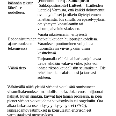
[Puhelinnumero] -
Sähköposti:
käännän tekstin,
[Sähköpostiosoite]
Liitteet:
- [Liitteiden
lähetä se
luettelo] Varmista, että kaikki dokumentit
uudelleen.
ovat täydelliset ja oikein täytetyt ennen
lähettämistä. Jos sinulla on epäselvyyksiä,
ota yhteyttä konsulaattiin tai
visumipalvelukeskukseen.
Varata aikaisemmin, erityisesti
Epäonnistuminen
matkailukauden huippuajankohdissa.
ajanvarauksien
Varauksen puuttuminen voi johtaa
tekemisessä
huomattaviin viivästyksiin visan
käsittelyssä.
Tarjoamalla väärää tai harhaanjohtavaa
tietoa tehdään vakava virhe, joka voi
Väärä tieto
johtaa rikosoikeudellisiin seurauksiin. Ole
rehellinen kansalaisuutesi ja taustasi
suhteen.
Vältämällä näitä yleisiä virheitä voit lisätä onnistuneen
viisumihakemuksen mahdollisuuksia. Joka vuosi miljoonat
hakijat, kuten sinäkin, käyvät läpi tämän prosessin, ja jopa
pienet virheet voivat johtaa viivästyksiin tai ongelmiin. Ota
aikaa tarkastaa usein kysytyt kysymykset (FAQ),
lainsäädäntövaatimukset ja konsulaatin erityisohjeet
varmistaaksesi menestyksen.