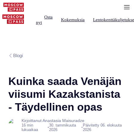
Osta
Kokemuksia
Lentokenttäkuljetukse
nyt
Blogi
Kuinka saada Venäjän
viisumi Kazakstanista
- Täydellinen opas
Kirjoittanut Anastasia Maisuradze
16 min
30. tammikuuta
Päivitetty 06. elokuuta
•
•
lukuaikaa
2026
2026