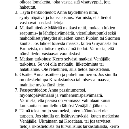
oikeaa lomaketta, joka vastaa sitä visatyyppiä, jota
hakeutut.
Täytä henkilötiedot: Anna täydellinen nimi,
syntymäpäivä ja kansalaisuus. Varmista, että tiedot
vastaavat passiasi tietoja.
Matkailutiedot: Määritä matkasi reitti, mukaan lukien
saapumis- ja lähtöpäivämäärät, vierailukaupunki sekä
mahdolliset yhteydet alueiden kuten Puolan tai Suomen
kautta. Jos lähdet toisesta maasta, kuten Guyanasta tai
Bruneista, mainitse myös nämä tiedot. Varmista, että
nämä tiedot vastaavat varauksiasi.
Matkan tarkoitus: Kerro selvästi matkasi Venäjälle
tarkoitus. Se voi olla matkailu, liiketoiminta tai
hätätilanne. Ole rehellinen, sillä tietoa tarkistetaan.
Osoite: Anna osoitteen ja puhelinnumeron. Jos sinulla
on oleskelulupa Kazakstanissa tai toisessa maassa,
mainitse myös tämä tieto.
Passportitiedot: Anna passinumerosi,
myöntöpäivämäärä ja vanhenemispäivämäärä.
Varmista, että passisi on voimassa vähintään kuusi
kuukautta suunnitellun lähtösi Venäjältä jälkeen.
Tämä teksti on jo suomeksi, joten käännös ei ole
tarpeen. Jos sinulla on lisäkysymyksiä, kuten matkoista
Venäjälle, Ukrainaan tai Kroatiaan, tai jos tarvitset
tietoja rikostietoista tai turvallisuus tarkastuksista, kerro