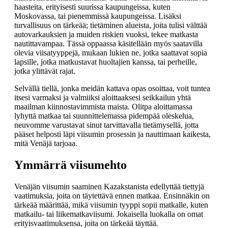
haasteita, erityisesti suurissa kaupungeissa, kuten
Moskovassa, tai pienemmissä kaupungeissa. Lisäksi
turvallisuus on tärkeää; tietäminen alueista, joita tulisi välttää
autovarkauksien ja muiden riskien vuoksi, tekee matkasta
nautittavampaa. Tässä oppaassa käsitellään myös saatavilla
olevia viisatyyppejä, mukaan lukien ne, jotka saattavat sopia
lapsille, jotka matkustavat huoltajien kanssa, tai perheille,
jotka ylittävät rajat.
Selvällä tiellä, jonka meidän kattava opas osoittaa, voit tuntea
itsesi varmaksi ja valmiiksi aloittaaksesi seikkailun yhtä
maailman kiinnostavimmista maista. Olitpa aloittamassa
lyhyttä matkaa tai suunnittelemassa pidempää oleskelua,
neuvomme varustavat sinut tarvittavalla tietämysellä, jotta
pääset helposti läpi viisumin prosessin ja nauttimaan kaikesta,
mitä Venäjä tarjoaa.
Ymmärrä viisumehto
Venäjän viisumin saaminen Kazakstanista edellyttää tiettyjä
vaatimuksia, joita on täytettävä ennen matkaa. Ensinnäkin on
tärkeää määrittää, mikä viisumin tyyppi sopii matkalle, kuten
matkailu- tai liikematkaviisumi. Jokaisella luokalla on omat
erityisvaatimuksensa, joita on tärkeää täyttää.