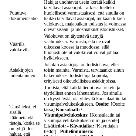
Hakijat unohtavat usein kerätä kaikki
tarvittavat asiakirjat. Tarkista luettelo
Puuttuva
huolellisesti varmistaaksesi, että sinulla on
dokumentaatio
kaikki tarvittavat asiakirjat, mukaan lukien
valokuvat, majapaikan todistus ja voimassa
olevat sisään- ja ulosmatkustustodistukset.
Valokuvat on täytettävä tiettyjä
vaatimuksia. Varmista, että ne ovat
Väärillä
oikeassa koossa ja muodossa, sillä
valokuvilla
huonosti otetut valokuvat voivat johtaa
hylkäykseen.
Joitakin asiakirjoja on todistettava, ellei
Asiakirjojen
toisin mainita. Varmista, tarvitaanko sinun
todentaminen
hakemuksesi todistettuja kopioita,
erityisesti oikeudellisissa asiakirjoissa.
Tarkista, että kaikki tiedot ovat oikein ja
täydelliset ennen lähettämistä. Jos sinulla
on kysyttävää, ota yhteyttä konsulaattiin tai
visumipalvelukeskukseen.
Osoite:
[Osoite
Tämä teksti ei
tässä]
Konsulaatti /
sisällä
Visumipalvelukeskus:
[Konsulaatin tai
käännettäviä
visumipalvelukeskuksen nimi ja osoite]
tietoja, koska se
Lisätiedot:
-
Käyntiaika:
[Käyntiajan
on tyhjä. Jos
tiedot] -
Puhelinnumero:
haluat, että