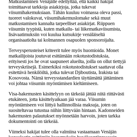
Matkustaminen Venäjälle edellyttää, että kaikki hakijat
toimittaavat tarkkoja asiakirjoja, jotka tukevat
viisumihakemuksiaan. Tähän kuuluu voimassa oleva passi,
tuoreet valokuvat, viisumihakemuslomake sekä muut
matkustamisen kannalta tarpeelliset asiakirjat. Riippuen
viisumin tyypistä, kuten matkailu- tai liikematkaviisumista,
lisävaatimuksiin voi kuulua kutsukirje venäläiseltä
organisaatiolta tai kolmannen osapuolen sponsoroijalta.
Terveysperusteiset kriteerit tulee myös huomioida. Monet
matkailijoista joutuvat esittämään rokotustodistuksia,
erityisesti jos he ovat saapuneet alueilta, joilla on ollut tiettyjä
terveyskriisejä. Esimerkiksi rokotustodistukset saattavat olla
esitettävä henkilöiltä, jotka tulevat Djiboutista, Irakista tai
Kosovosta. Nämä terveysstandardien täyttämättä jättäminen
voi johtaa viisumin myöntämisen kieltämiseen.
Visa-hakemusten käsittelyyn on tärkeää jättää niitä riittävästi
etukäteen, jotta käsittelyaikaan jää varaa. Viisumin
myöntämiseen voi liittyä hallinnollisia maksuja, joten on
suositeltavaa tutustua niihin liittyvään hintaan. Kadonneiden
hakemusten palautukset myönnetään harvoin, joten tarkka
dokumentointi on tärkeää.
Viimeksi hakijat tulee olla valmiina vastaamaan Venäjän