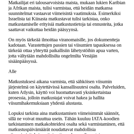
Matkailijat eri talousarvoisista maista, mukaan lukien Karibian
ja Afrikan maista, tulisi varmistaa, että heidän matkansa
suunnitelmat vastaavat viimeisintä vaatimuksia. Esimerkiksi
Israelista tai Kiinasta matkustavat tulisi tarkistaa, onko
matkustamiselle erityisiä matkustustietoja tai ennusteita, jotka
saattavat vaikuttaa heidän pääsyynsä.
On myös tärkeää ilmoittaa viranomaisille, jos dokumentteja
kadotaan. Varastettujen passien tai viisumien tapauksessa on
tärkeää ottaa yhteyttä paikallisiin lähetystöihin apua varten,
jotta vältytään mahdollisilta ongelmilta Venäjän
sisäänpääsyssä.
Alle
Matkustuksesi aikana varmista, että sähköisen viisumin
järjestelmä on käytettävissä kansallisuutesi osalta. Palveluiden,
kuten Atlysin, käyttö voi huomattavasti yksinkertaistaa
prosessia, jolloin matkustajat voivat hakea ja hallita
viisumihakemuksiaan yhdestä alustasta.
Lopuksi tarkista aina matkustamisen viimeisimmät säännöt,
sillä ne voivat muuttua usein. Tähän kuuluu IATA-koodien
tarkistaminen matkakohteidesi osalta sekä varmistaminen, että
matkustuspäivämäärät noudattavat mahdollisia