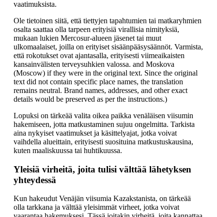
vaatimuksista.
Ole tietoinen siitä, että tiettyjen tapahtumien tai matkaryhmien
osalta saattaa olla tarpeen erityisiä virallisia nimityksiä,
mukaan lukien Mercosur-alueen jäsenet tai muut
ulkomaalaiset, joilla on erityiset sisäänpääsysäännöt. Varmista,
että rokotukset ovat ajantasalla, erityisesti viimeaikaisten
kansainvälisten terveysuhkien valossa. and Moskova
(Moscow) if they were in the original text. Since the original
text did not contain specific place names, the translation
remains neutral. Brand names, addresses, and other exact
details would be preserved as per the instructions.)
Lopuksi on tärkeää valita oikea paikka venäläisen viisumin
hakemiseen, jotta matkustaminen sujuu ongelmitta. Tarkista
aina nykyiset vaatimukset ja käsittelyajat, jotka voivat
vaihdella alueittain, erityisesti suosituina matkustuskausina,
kuten maaliskuussa tai huhtikuussa.
Yleisiä virheitä, joita tulisi välttää lähetyksen
yhteydessä
Kun hakeudut Venäjän viisumia Kazakstanista, on tärkeää
olla tarkkana ja välttää yleisimmät virheet, jotka voivat
vaarantaa hakemuksesi. Tässä joitakin virheitä, joita kannattaa