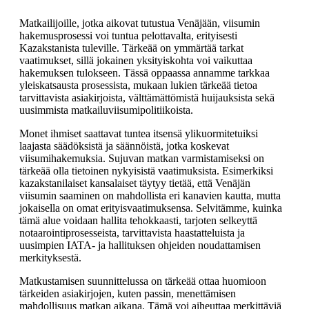
Matkailijoille, jotka aikovat tutustua Venäjään, viisumin
hakemusprosessi voi tuntua pelottavalta, erityisesti
Kazakstanista tuleville. Tärkeää on ymmärtää tarkat
vaatimukset, sillä jokainen yksityiskohta voi vaikuttaa
hakemuksen tulokseen. Tässä oppaassa annamme tarkkaa
yleiskatsausta prosessista, mukaan lukien tärkeää tietoa
tarvittavista asiakirjoista, välttämättömistä huijauksista sekä
uusimmista matkailuviisumipolitiikoista.
Monet ihmiset saattavat tuntea itsensä ylikuormitetuiksi
laajasta säädöksistä ja säännöistä, jotka koskevat
viisumihakemuksia. Sujuvan matkan varmistamiseksi on
tärkeää olla tietoinen nykyisistä vaatimuksista. Esimerkiksi
kazakstanilaiset kansalaiset täytyy tietää, että Venäjän
viisumin saaminen on mahdollista eri kanavien kautta, mutta
jokaisella on omat erityisvaatimuksensa. Selvitämme, kuinka
tämä alue voidaan hallita tehokkaasti, tarjoten selkeyttä
notaarointiprosesseista, tarvittavista haastatteluista ja
uusimpien IATA- ja hallituksen ohjeiden noudattamisen
merkityksestä.
Matkustamisen suunnittelussa on tärkeää ottaa huomioon
tärkeiden asiakirjojen, kuten passin, menettämisen
mahdollisuus matkan aikana. Tämä voi aiheuttaa merkittäviä