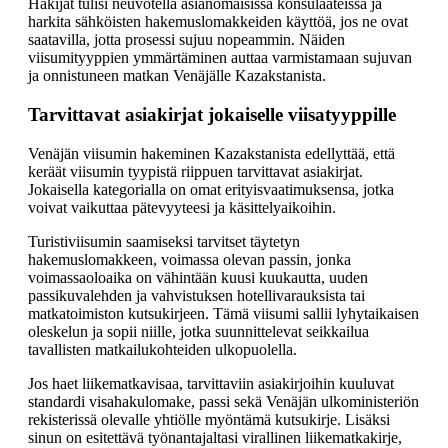
Hakijat tulisi neuvotella asianomaisissa konsulaateissa ja
harkita sähköisten hakemuslomakkeiden käyttöä, jos ne ovat
saatavilla, jotta prosessi sujuu nopeammin. Näiden
viisumityyppien ymmärtäminen auttaa varmistamaan sujuvan
ja onnistuneen matkan Venäjälle Kazakstanista.
Tarvittavat asiakirjat jokaiselle viisatyyppille
Venäjän viisumin hakeminen Kazakstanista edellyttää, että
keräät viisumin tyypistä riippuen tarvittavat asiakirjat.
Jokaisella kategorialla on omat erityisvaatimuksensa, jotka
voivat vaikuttaa pätevyyteesi ja käsittelyaikoihin.
Turistiviisumin saamiseksi tarvitset täytetyn
hakemuslomakkeen, voimassa olevan passin, jonka
voimassaoloaika on vähintään kuusi kuukautta, uuden
passikuvalehden ja vahvistuksen hotellivarauksista tai
matkatoimiston kutsukirjeen. Tämä viisumi sallii lyhytaikaisen
oleskelun ja sopii niille, jotka suunnittelevat seikkailua
tavallisten matkailukohteiden ulkopuolella.
Jos haet liikematkavisaa, tarvittaviin asiakirjoihin kuuluvat
standardi visahakulomake, passi sekä Venäjän ulkoministeriön
rekisterissä olevalle yhtiölle myöntämä kutsukirje. Lisäksi
sinun on esitettävä työnantajaltasi virallinen liikematkakirje,