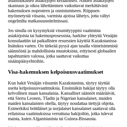
asianmukaisen asiakirjojen keräämisen. Näiden asiakirjojen
skannaus ja oikea lähettäminen vaikuttavat merkittävästi
hakemuksen nopeuteen ja onnistumiseen. Riippuen
myönnetystä viisasta, varmista ajoissa lähetys, jotta vältyt
ongelmilta matkasuunnitelmissasi.
Jos sinulla on kysymyksiä visumityyppisi vaatimista
asiakirjoista tai hakemusprosessista, harkitse yhteyttä Venäjän
konsulaattiin tai paikallisten resurssien käyttöä Kazakstanissa
lisätukea varten. On tärkeää pysyä ajan tasalla viimeisimmistä
säännöistä ja mahdollisista muutoksista, erityisesti globaalien
tapahtumien valossa, jotka saattavat vaikuttaa
sisäänpääsyehtoihin.
Visa-hakemuksen kelpoisuusvaatimukset
Kun hakit Venäjän viisumin Kazakstanista, täytyy täyttää
useita kelpoisuusvaatimuksia. Ensinnäkin hakijat täytyy olla
kelvollisen maan kansalaisia. Kansalliset säännöt määräävät,
että Sierra Leonen, Tšadin ja Nigerian kansalaiset, muiden
maiden kansalaisten ohella, täytyy noudattaa tiettyjä ohjeita.
Esimerkiksi brittiläiset ja norjalaiset kansalaiset saattavat olla
erilaisissa vaatimuksissa verrattuna hakijoihin, jotka tulevat
maista, kuten Afganistanista tai Guinea-Bissausta.