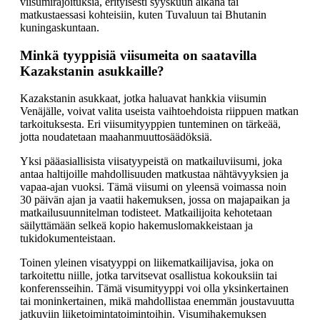
viisumirajoituksia, erityisesti syyskuun aikana tai
matkustaessasi kohteisiin, kuten Tuvaluun tai Bhutanin
kuningaskuntaan.
Minkä tyyppisiä viisumeita on saatavilla
Kazakstanin asukkaille?
Kazakstanin asukkaat, jotka haluavat hankkia viisumin
Venäjälle, voivat valita useista vaihtoehdoista riippuen matkan
tarkoituksesta. Eri viisumityyppien tunteminen on tärkeää,
jotta noudatetaan maahanmuuttosäädöksiä.
Yksi pääasiallisista viisatyypeistä on matkailuviisumi, joka
antaa haltijoille mahdollisuuden matkustaa nähtävyyksien ja
vapaa-ajan vuoksi. Tämä viisumi on yleensä voimassa noin
30 päivän ajan ja vaatii hakemuksen, jossa on majapaikan ja
matkailusuunnitelman todisteet. Matkailijoita kehotetaan
säilyttämään selkeä kopio hakemuslomakkeistaan ja
tukidokumenteistaan.
Toinen yleinen visatyyppi on liikematkailijavisa, joka on
tarkoitettu niille, jotka tarvitsevat osallistua kokouksiin tai
konferensseihin. Tämä visumityyppi voi olla yksinkertainen
tai moninkertainen, mikä mahdollistaa enemmän joustavuutta
jatkuviin liiketoimintatoimintoihin. Visumihakemuksen