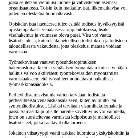
jossa selitetään vierailusi luonne ja vahvistetaan asemasi
organisaatiossa. Toisin kuin matkailuvisat, liikematkavisa voi
pidentää oleskelua huomattavasti.
Opiskeluvisaa haettaessa tulee esittää todistus hyväksytyistä
opiskelupaikasta venäläisessä oppilaitoksessa, lisäksi
visahakemus ja voimassa oleva passi. Visa voi vaatia
lisätodistuksia, kuten lääketieteellisen todistuksen ja todisteen
taloudellisesta vakaudesta, jotta oleskelusi maassa voidaan
varmistaa.
Työntekovisaat vaativat työsuhdesopimuksen,
hakemuslomakkeen ja venäläisen työnantajan kutsu. Venäjän
hallitus valvoo aktiivisesti työntekovisaiden myöntämistä
varmistaakseen, että työsuhteet noudattavat paikallisia
työmarkkinasäädöksiä.
Perheyhdistämisvisumia varten tarvitaan todisteita
perhesuhteista venäläiskansalaiseen, kuten avioliitto- tai
syntymätodistukset. Lisäksi tarvitaan visumihakulomake ja
passi. Samasukupuolisille pareille soveltuvuus voi vaihdella,
joten on suositeltavaa varmistaa kelpoisuus ja mahdolliset
lisätodisteet, jotka saattavat olla tarpeen.
Jokainen viisatyyppi vaatii tarkkaa huomiota yksityiskohtiin ja