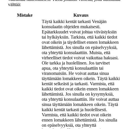
välttää:
Mistake
Kuvaus
Täytä kaikki kentät tarkasti Venäjän
konsulaatin ohjeiden mukaisesti.
Epätarkkuudet voivat johtaa viivästyksiin
tai hylkäyksiin. Tarkista, että kaikki tiedot
ovat oikein ja täydelliset ennen lomakkeen
lähettämistä. Jos sinulla on epäselvyyksiä,
ota yhteyttä konsulaattiin. Muista, että
virheelliset tiedot voivat vaikuttaa hakuasi.
Ole tarkka ja huolellinen. Jos tarvitset
apua, ota yhteyttä konsulaattiin tai
viranomaisiin. He voivat auttaa sinua
täyttämään lomakkeen oikein. Täytä kaikki
kentät selkeästi ja tarkasti. Varmista, että
kaikki tiedot ovat oikein ennen lomakkeen
lähettämistä. Jos sinulla on kysymyksiä,
ota yhteyttä konsulaattiin. He voivat auttaa
sinua täyttämään lomakkeen oikein. Täytä
kaikki kentät tarkasti ja huolellisesti.
Varmista, että kaikki tiedot ovat oikein
ennen lomakkeen lähettämistä. Jos sinulla
on epäselvyyksiä, ota yhteyttä