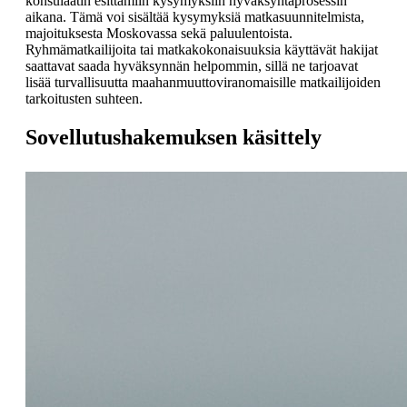
konsulaatin esittämiin kysymyksiin hyväksyntäprosessin
aikana. Tämä voi sisältää kysymyksiä matkasuunnitelmista,
majoituksesta Moskovassa sekä paluulentoista.
Ryhmämatkailijoita tai matkakokonaisuuksia käyttävät hakijat
saattavat saada hyväksynnän helpommin, sillä ne tarjoavat
lisää turvallisuutta maahanmuuttoviranomaisille matkailijoiden
tarkoitusten suhteen.
Sovellutushakemuksen käsittely