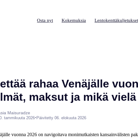
Osta nyt
Kokemuksia
Lentokenttäkuljetukse
hettää rahaa Venäjälle vuo
mät, maksut ja mikä vielä 
tasia Maisuradze
•
0. tammikuuta 2026
Päivitetty 06. elokuuta 2026
äjälle vuonna 2026 on navigoitava monimutkaisten kansainvälisten pako