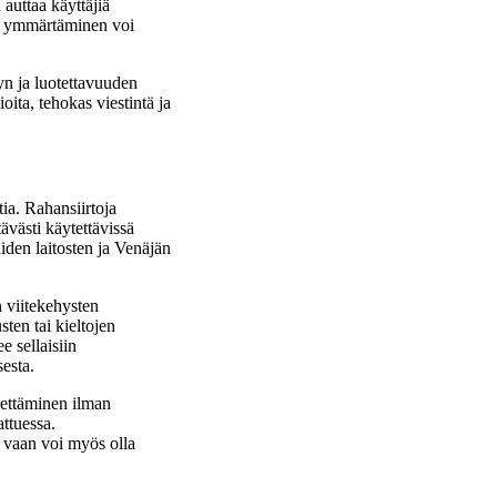
auttaa käyttäjiä
en ymmärtäminen voi
yn ja luotettavuuden
oita, tehokas viestintä ja
ia. Rahansiirtoja
tävästi käytettävissä
iden laitosten ja Venäjän
n viitekehysten
sten tai kieltojen
e sellaisiin
sesta.
hettäminen ilman
attuessa.
, vaan voi myös olla