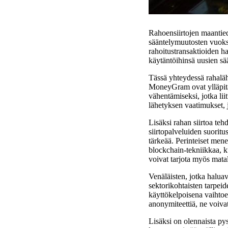
Rahoensiirtojen maantied
sääntelymuutosten vuoksi
rahoitustransaktioiden h
käytäntöihinsä uusien sä
Tässä yhteydessä rahaläh
MoneyGram ovat ylläpitän
vähentämiseksi, jotka lii
lähetyksen vaatimukset, jo
Lisäksi rahan siirtoa tehd
siirtopalveluiden suoritu
tärkeää. Perinteiset men
blockchain-tekniikkaa, k
voivat tarjota myös mat
Venäläisten, jotka haluav
sektorikohtaisten tarpei
käyttökelpoisena vaihtoeh
anonymiteettiä, ne voiva
Lisäksi on olennaista pys