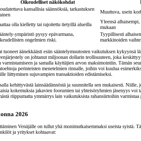
Oikeudelliset näkökohdat
oudatettava kansallisia säännöksiä, tarkastuksen
Muuttuva, usein kork
lainen
Yleensä alhaisempi, 
attaa olla kielletty tai rajoitettu tietyillä alueilla
mukaan
ääntely-ympäristö pysyy epävarmana,
Tyypillisesti alhaise
ikeudellisten ongelmien riski.
markkinoiden vaihtel
at tuoneet äänekkäästi esiin sääntelymuutosten vaikutuksen kykyynsä läh
njärjestely on johtanut miljoonan dollarin teollisuuteen, joka keskittyy 
varmistamiseen ja samalla käyttäjien arvon maksimointiin. Tämän seu
ihtoehtoja perinteisten menetelmien rinnalle, joihin voi kuulua esimerkiks
toille liittyminen sujuvampien transaktioiden edistämiseksi.
alla kehittyvästä lainsäädännöstä ja suunnitella sen mukaisesti. Niille, 
taisia kokemuksia jakavien foorumien tai yhteisöryhmien jäsenyys voi 
lmästä riippumatta ymmärrys lain vaikutuksista rahansiirtoihin varmista
vuonna 2026
täminen Venäjälle on tullut yhä monimutkaisemmaksi useista syistä. Tä
enkilöt ja yritykset kohtaavat: