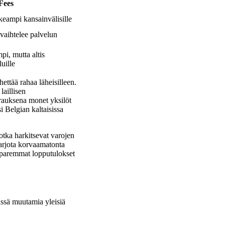
Fees
eampi kansainvälisille
vaihtelee palvelun
mpi, mutta altis
uille
ettää rahaa läheisilleen.
laillisen
rauksena monet yksilöt
i Belgian kaltaisissa
jotka harkitsevat varojen
tarjota korvaamatonta
a paremmat lopputulokset
ssä muutamia yleisiä