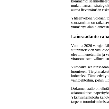
kommentoi säännöllisesti
mukauttamaan strategioit
auttaa lieventämään riske
Yhteenvetona voidaan tod
seuraaminen on ratkaiseva
ymmärrys alan tilanteest
Lainsäädäntö rahal
Vuonna 2026 varojen läh
suunnittelevien yksilöiden
oleviin menetelmiin ja va
viranomaisten välinen su
Viimeaikaiset lainsäädän
luomiseen. Tietyt maksutav
kohteeksi. Tämä edellyttää
vaihtoehtoihin, joihin li
Dokumentaatio on elintär
asianmukaista paperityötä
Yksityishenkilöitä kehote
tarpeen tuomioistuimissa