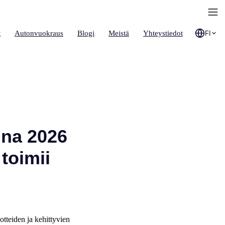
t
Autonvuokraus
Blogi
Meistä
Yhteystiedot
FI
nna 2026
toimii
tteiden ja kehittyvien