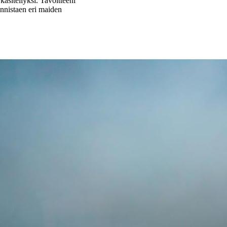
äsitellyksi. Tavoitteeni
nnistaen eri maiden