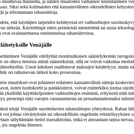
 muuttuvaa tilannetta, ja näiden muutosten varhainen tunnistaminen voi 
aan. Siksi sekä kotimaisten että kansainvälisten oikeudellisten kehyst
jä ja tehostamaan rahansiirtoja.
eta, että käyttäjien tarpeiden kehittyessä eri vaihtoehtojen suorituskyv
n tärkeää. Käytettiinpä sitten perinteisiä menetelmiä tai uusia teknologi
a ovat avainasemassa onnistuneissa rahansiirroissa.
ähetyksille Venäjälle
ettäminen Venäjälle edellyttää monimutkaisen sääntelykentän navigoint
 on oltava tietoisia näistä säännöksistä, sillä ne voivat vaikuttaa merkit
ihtoehtoihin. Useat laitokset osallistuvat maksujen käsittelyyn, mutta nä
hde on ratkaisevan tärkeä koko prosessissa.
nön muutokset ovat johtaneet erilaisten kansainvälisiä siirtoja koskevie
at, kuten luottokortit ja pankkisiirrot, voivat esimerkiksi joutua rajoitu
 yksilöiltä käyttökelpoisten vaihtoehtojen etsimistä, erityisesti mitä tule
ittyy pienempi riski varojen varastamisesta tai peruuttamattomaksi tulemi
keä tekijä Venäjälle suoritettavien rahansiirtojen yhteydessä. Rahan lä
 voi johtaa viivästyksiin tai oikeudellisiin ongelmiin erimielisyyksien s
taan säilyttämään tiedot transaktioista, mikä ei ainoastaan tarjoa turvaa
, jos ongelmia ilmenee.