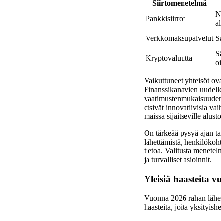
Siirtomenetelmä
N
Pankkisiirrot
a
Verkkomaksupalvelut
Sa
S
Kryptovaluutta
o
Vaikuttuneet yhteisöt ov
Finanssikanavien uudellee
vaatimustenmukaisuuden 
etsivät innovatiivisia va
maissa sijaitseville alus
On tärkeää pysyä ajan tas
lähettämistä, henkilökoh
tietoa. Valitusta menete
ja turvalliset asioinnit.
Yleisiä haasteita 
Vuonna 2026 rahan lähet
haasteita, joita yksityish