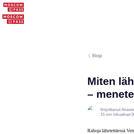
Blogi
Miten lä
– menetel
Kirjoittanut Anas
•
15 min lukuaikaa
3
Rahoja lähetettäessä Ven