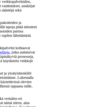
yy verkkopalveluiden,
 vaatimukset, asiakirjat
an sääntöjä sekä
pakotteiden ja
lä tapoja pitää talouteni
asioiden parissa
 ruplien lähettämistä
kkipalvelut kohtaavat
oehtoja
, jotka auttaisivat
a läpinäkyviä prosesseja,
ekä käytännön vinkkejä
et ja yksityishenkilöt
iketoimiinne. Lukemalla
 käytettävissä olevien
lisenä oppaana niille,
ä vertailen eri
t nämä siirrot, aina