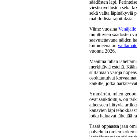
säädösten läpi. Perinteis
viestisovellusten sekä kr
sekä valita läpinäkyviä pa
mahdollisia rajoituksia.
Viime vuosina
Venäjälle
muuttuvien säädösten vuok
saavutettavana näiden ha
toimineena on
välttämät
vuonna 2026.
Maailma rahan lähettämis
merkittäviä esteitä. Kään
siirtämään varoja nopeasti
osoittautuivat korvaamat
kaikille, jotka harkitseva
Ymmärrän, miten geopoliit
ovat sanktioituja, on tär
aiheeseen liittyviä artik
kanavien läpi tehokkaast
jotka haluavat lähettää ra
Tässä oppaassa jaan omia
palveluita omien kokemus