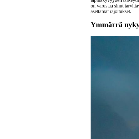
läpinäkyvyyden tärkeyden
on varustaa sinut tarvitta
asettamat rajoitukset.
Ymmärrä nykyi