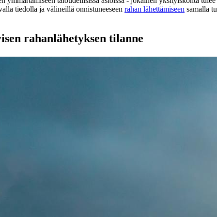
 ymmärtämiseen taloudellisissa asioissa - jokainen yksityiskohta tulee k
valla tiedolla ja välineillä onnistuneeseen
rahan lähettämiseen
samalla tu
sen rahanlähetyksen tilanne