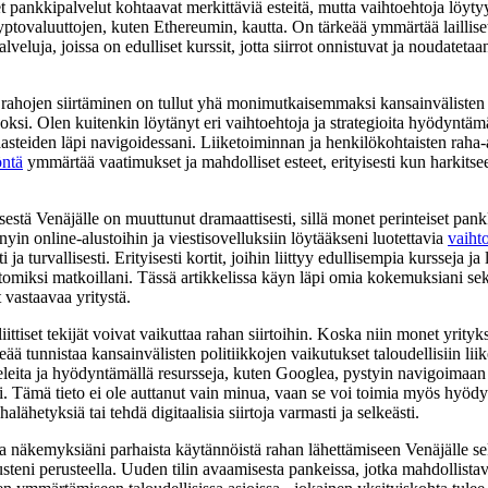
et pankkipalvelut kohtaavat merkittäviä esteitä, mutta vaihtoehtoja löyt
yptovaluuttojen, kuten Ethereumin, kautta. On tärkeää ymmärtää lailliset
lveluja, joissa on edulliset kurssit, jotta siirrot onnistuvat ja noudateta
rahojen siirtäminen on tullut yhä monimutkaisemmaksi kansainvälisten 
si. Olen kuitenkin löytänyt eri vaihtoehtoja ja strategioita hyödyntämäl
asteiden läpi navigoidessani. Liiketoiminnan ja henkilökohtaisten raha-
öntä
ymmärtää vaatimukset ja mahdolliset esteet, erityisesti kun harkitsee
estä Venäjälle on muuttunut dramaattisesti, sillä monet perinteiset pan
nyin online-alustoihin ja viestisovelluksiin löytääkseni luotettavia
vaiht
 ja turvallisesti. Erityisesti kortit, joihin liittyy edullisempia kursseja j
tomiksi matkoillani. Tässä artikkelissa käyn läpi omia kokemuksiani s
t vastaavaa yritystä.
tiset tekijät voivat vaikuttaa rahan siirtoihin. Koska niin monet yrityks
keää tunnistaa kansainvälisten politiikkojen vaikutukset taloudellisiin li
keleita ja hyödyntämällä resursseja, kuten Googlea, pystyin navigoimaan
i. Tämä tieto ei ole auttanut vain minua, vaan se voi toimia myös hyödyl
halähetyksiä tai tehdä digitaalisia siirtoja varmasti ja selkeästi.
 näkemyksiäni parhaista käytännöistä rahan lähettämiseen Venäjälle sek
teni perusteella. Uuden tilin avaamisesta pankeissa, jotka mahdollistava