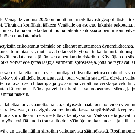
e Venäjälle vuonna 2026 on muuttunut merkittävästi geopoliittisten teki
. Ukrainan konfliktin jälkeen Venäjälle on asetettu lukuisia pakotteita
allintaa. Tämä on pakottanut monia rahoituslaitoksia sopeutumaan palvel
äntöjen noudattamiseksi.
etyksiin erikoistunut toimiala on alkanut muuttamaan dynamiikkaansa. 
eet toimintaansa, mutta ovat ottaneet käyttöön tiukat tunnistautumispro
ttyvät noudattamatta jättämisen aiheuttamiin riskeihin. Käyttäjien on si
tka voivat edellyttää laajoja varmennusprosesseja, jotta he täyttävät lail
essä sekä lähettäjän että vastaanottajan tulisi olla tietoisia mahdollisista 
skyky voi vaihdella huomattavasti, joten vertailu saatavilla olevien vaiht
etelmät ovat usein hitaampia ja työläämpiä verrattuna verkkopalveluihin
uten Ethereumia. Nämä palvelut mahdollistavat nopeammat siirrot, ja jo
alammat maksut.
at lähettää tai vastaanottaa rahaa, erityisesti maataloustuotteiden vienni
den yhteydessä, on navigoitava monimutkaisessa ympäristössä. Kryptova
tona siirroille on myös merkittävä kehityskulku. Vaikka ne tarjoavat tie
t myös herättää huolta transaktioiden sääntöjenmukaisuudesta ja laillisu
yä ajan tasalla näihin siirtoihin vaikuttavista säännöksistä. Rosfinmonit