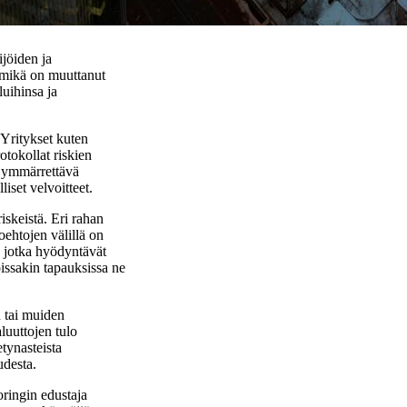
jöiden ja
, mikä on muuttanut
uihinsa ja
Yritykset kuten
tokollat riskien
is ymmärrettävä
liset velvoitteet.
riskeistä. Eri rahan
oehtojen välillä on
, jotka hyödyntävät
issakin tapauksissa ne
n tai muiden
luuttojen tulo
tynasteista
udesta.
oringin edustaja