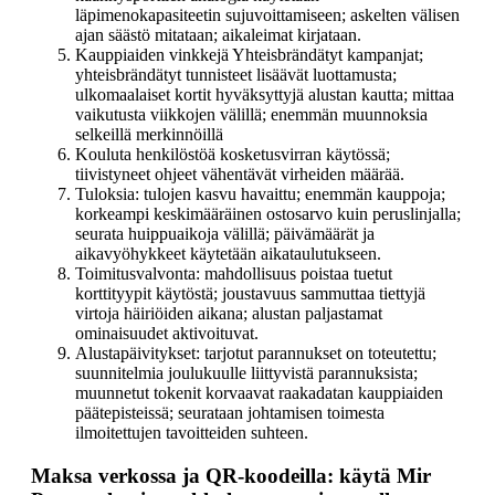
läpimenokapasiteetin sujuvoittamiseen; askelten välisen
ajan säästö mitataan; aikaleimat kirjataan.
Kauppiaiden vinkkejä Yhteisbrändätyt kampanjat;
yhteisbrändätyt tunnisteet lisäävät luottamusta;
ulkomaalaiset kortit hyväksyttyjä alustan kautta; mittaa
vaikutusta viikkojen välillä; enemmän muunnoksia
selkeillä merkinnöillä
Kouluta henkilöstöä kosketusvirran käytössä;
tiivistyneet ohjeet vähentävät virheiden määrää.
Tuloksia: tulojen kasvu havaittu; enemmän kauppoja;
korkeampi keskimääräinen ostosarvo kuin peruslinjalla;
seurata huippuaikoja välillä; päivämäärät ja
aikavyöhykkeet käytetään aikataulutukseen.
Toimitusvalvonta: mahdollisuus poistaa tuetut
korttityypit käytöstä; joustavuus sammuttaa tiettyjä
virtoja häiriöiden aikana; alustan paljastamat
ominaisuudet aktivoituvat.
Alustapäivitykset: tarjotut parannukset on toteutettu;
suunnitelmia joulukuulle liittyvistä parannuksista;
muunnetut tokenit korvaavat raakadatan kauppiaiden
päätepisteissä; seurataan johtamisen toimesta
ilmoitettujen tavoitteiden suhteen.
Maksa verkossa ja QR-koodeilla: käytä Mir