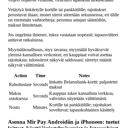
Vetäytyä linkitetylle kortille tai pankkitilille; rajoitukset
perustuvat tilaan; monet siirrot siirretään sekunneissa; eri tilille
on enemmän vaihtoehtoja; perustuu antajan sääntöihin,
maksut ilmoitetaan.
Jos ongelmia ilmenee, tukea vastataan nopeasti; tapausviitteet
auttavat ratkaisussa.
Myymäläosallisuus, myy tavaraa; myymälät hyväksyvät
yleensä kansallisen verkoston; eri kauppiaat voivat asettaa
rajoituksia; tulonsiirrot näkyvät saldossasi; siirretyt määrät
näkyvät välittömästi.
Action
Time
Notes
linkattu Belarusbank-kortti; paljastetut
Rahoitustase
Seconds
maksut
Maksu
Kauppias tukee kansallista verkkoa;
Seconds
ostoksessa
vahvistus näytetään välittömästi.
Kortille tai pankkitilille; rajoitukset
Nosto
Minutes
soveltuvat; tapauskohtainen käsittely
Asenna Mir Pay Androidiin ja iPhoneen: tuetut