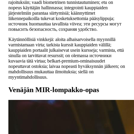
rajoituksiin; vaadi biometrinen tunnistautuminen; etu on
nopeus käyttäjän hallinnassa; integrointi kauppiaiden
järjestelmiin parantaa siirtymisiä; käännyttimet
liikennepaikoilla tukevat kosketuksettomia pääsylippuja;
источник huomauttaa tavallista viivea; эти ресурсы могут
повысить безопасность, сохраняя удобство.
Käytännöllisiä vinkkejä: aloita alhaisarvoisella myynnillä
varmistamaan virta; tarkista kurssit kauppiaiden välillä;
kauppiaiden portaalit julkaisevat usein kursseja; varmista, että
sinulla on tarvittavat resurssit; on olemassa источники
kuvaavia tätä virtaa; belkart-premium-ominaisuudet
nopeuttavat ostoksia; laivaa nopeasti hyväksynnän jälkeen; on
mahdollisuus mukauttaa ilmoituksia; siellä on
myyntimahdollisuus.
Venäjän MIR-lompakko-opas