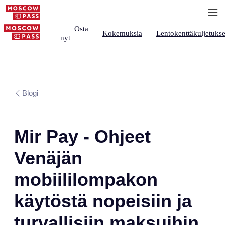
Osta
Kokemuksia
Lentokenttäkuljetukse
nyt
Blogi
Mir Pay - Ohjeet
Venäjän
mobiililompakon
käytöstä nopeisiin ja
turvallisiin maksuihin