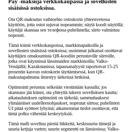
Pay -maksuja verkkokaupassa ja sovellusten
sisäisissä ostoksissa.
Ota QR-maksutus vaihtoehto ostoskorin yhteenvetossa
käyttöön, jotta ostot sujuvat nopeammin; näytä koodi näytöllä;
käyttäjä skannaa sen телефона-puhelimella; siirto valmistuu
nopeasti.
Tämä toimii verkkokaupoissa, markkinapaikoilla ja
sovellusten sisäisissä ostoksissa; uusimmat julkaisut osoittavat
käyttäjien omaksumista QR-koodiin perustuville siirroille,
jotka ovat käynnissä länsimaiden markkinoilla; Valko-
Venäjällä; Kazakstanissa; tapausanalyysit raportoivat 15-25
prosentin kasvun ostoskorin täyttämisessä, kun QR-
maksutapahtuma ilmestyy tärkeissä hetkissä.
Optimointi perustuu selkeään viestintään kassalla; jos
skannaus jää kiinni, ota yhteyttä tukeen sovelluksen kautta;
aikataulutuksen optimointi on tärkeää; sammuttaaksesi
ylimääräiset uudelleenohjaukset, nopeutat siirtoa; puhelimen
UI pitää syötteet lyhyinä; aikaisemmat tiedot osoittavat, että
tämä polku vähentää keskeytyksiä.
Tämä malli soveltuu pieniä liikkeitä, keskisuuria tiimejä ja
suuria ketjuja varten; suurin segmentti on länsiosissa; Valko-