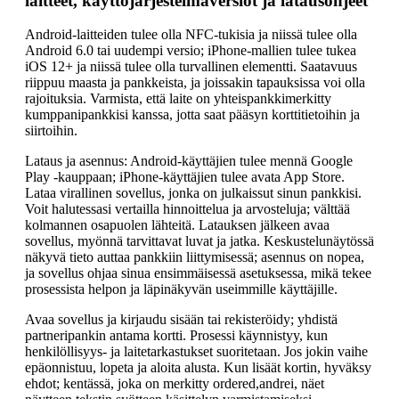
laitteet, käyttöjärjestelmäversiot ja latausohjeet
Android-laitteiden tulee olla NFC-tukisia ja niissä tulee olla
Android 6.0 tai uudempi versio; iPhone-mallien tulee tukea
iOS 12+ ja niissä tulee olla turvallinen elementti. Saatavuus
riippuu maasta ja pankkeista, ja joissakin tapauksissa voi olla
rajoituksia. Varmista, että laite on yhteispankkimerkitty
kumppanipankkisi kanssa, jotta saat pääsyn korttitietoihin ja
siirtoihin.
Lataus ja asennus: Android-käyttäjien tulee mennä Google
Play -kauppaan; iPhone-käyttäjien tulee avata App Store.
Lataa virallinen sovellus, jonka on julkaissut sinun pankkisi.
Voit halutessasi vertailla hinnoittelua ja arvosteluja; välttää
kolmannen osapuolen lähteitä. Latauksen jälkeen avaa
sovellus, myönnä tarvittavat luvat ja jatka. Keskustelunäytössä
näkyvä tieto auttaa pankkiin liittymisessä; asennus on nopea,
ja sovellus ohjaa sinua ensimmäisessä asetuksessa, mikä tekee
prosessista helpon ja läpinäkyvän useimmille käyttäjille.
Avaa sovellus ja kirjaudu sisään tai rekisteröidy; yhdistä
partneripankin antama kortti. Prosessi käynnistyy, kun
henkilöllisyys- ja laitetarkastukset suoritetaan. Jos jokin vaihe
epäonnistuu, lopeta ja aloita alusta. Kun lisäät kortin, hyväksy
ehdot; kentässä, joka on merkitty ordered,andrei, näet