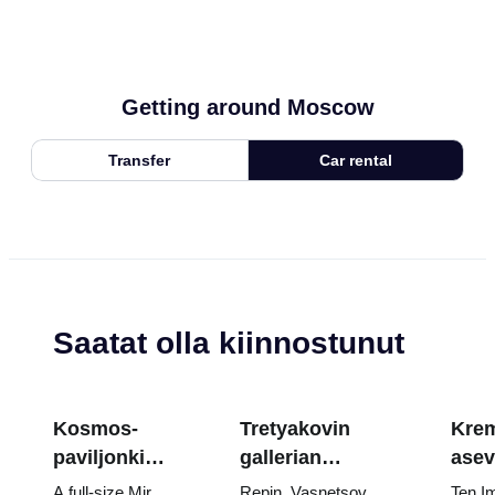
Getting around Moscow
Transfer
Car rental
Saatat olla kiinnostunut
Kosmos-
Tretyakovin
Krem
paviljonki
gallerian
asev
VDNKh:ssa:
mestariteokset:
aart
A full-size Mir
Repin, Vasnetsov,
Ten I