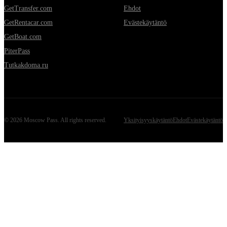
GetTransfer.com
Ehdot
GetRentacar.com
Evästekäytäntö
GetBoat.com
PiterPass
Tutkakdoma.ru
©
2026
Moscow Pass
. All rights reserved.
Yksityisyyskäytäntö
Ehdot
Evästekäytäntö