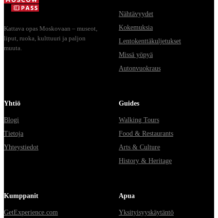
Nähtävyydet
Kokemuksia
Kattava opas Moskovaan – museot,
liput, ruoka, kulttuuri ja paljon
Lentokenttäkuljetukset
muuta.
Missä yöpyä
Autonvuokraus
Yhtiö
Guides
Blogi
Walking Tours
Tietoja
Food & Restaurants
Yhteystiedot
Arts & Culture
History & Heritage
Kumppanit
Apua
GetExperience.com
Yksityisyyskäytäntö