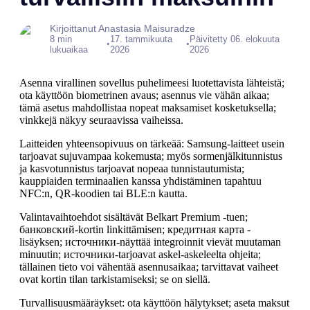
Kirjoittanut Anastasia Maisuradze
8 min
17. tammikuuta
Päivitetty 06. elokuuta
•
•
lukuaikaa
2026
2026
Asenna virallinen sovellus puhelimeesi luotettavista lähteistä;
ota käyttöön biometrinen avaus; asennus vie vähän aikaa;
tämä asetus mahdollistaa nopeat maksamiset kosketuksella;
vinkkejä näkyy seuraavissa vaiheissa.
Laitteiden yhteensopivuus on tärkeää: Samsung-laitteet usein
tarjoavat sujuvampaa kokemusta; myös sormenjälkitunnistus
ja kasvotunnistus tarjoavat nopeaa tunnistautumista;
kauppiaiden terminaalien kanssa yhdistäminen tapahtuu
NFC:n, QR-koodien tai BLE:n kautta.
Valintavaihtoehdot sisältävät Belkart Premium -tuen;
банковский-kortin linkittämisen; кредитная карта -
lisäyksen; источники-näyttää integroinnit vievät muutaman
minuutin; источники-tarjoavat askel-askeleelta ohjeita;
tällainen tieto voi vähentää asennusaikaa; tarvittavat vaiheet
ovat kortin tilan tarkistamiseksi; se on siellä.
Turvallisuusmääräykset: ota käyttöön hälytykset; aseta maksut