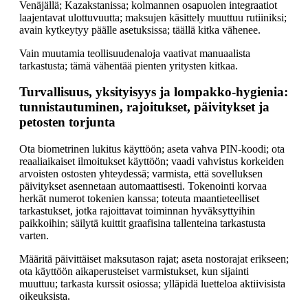
Venäjällä; Kazakstanissa; kolmannen osapuolen integraatiot
laajentavat ulottuvuutta; maksujen käsittely muuttuu rutiiniksi;
avain kytkeytyy päälle asetuksissa; täällä kitka vähenee.
Vain muutamia teollisuudenaloja vaativat manuaalista
tarkastusta; tämä vähentää pienten yritysten kitkaa.
Turvallisuus, yksityisyys ja lompakko-hygienia:
tunnistautuminen, rajoitukset, päivitykset ja
petosten torjunta
Ota biometrinen lukitus käyttöön; aseta vahva PIN-koodi; ota
reaaliaikaiset ilmoitukset käyttöön; vaadi vahvistus korkeiden
arvoisten ostosten yhteydessä; varmista, että sovelluksen
päivitykset asennetaan automaattisesti. Tokenointi korvaa
herkät numerot tokenien kanssa; toteuta maantieteelliset
tarkastukset, jotka rajoittavat toiminnan hyväksyttyihin
paikkoihin; säilytä kuittit graafisina tallenteina tarkastusta
varten.
Määritä päivittäiset maksutason rajat; aseta nostorajat erikseen;
ota käyttöön aikaperusteiset varmistukset, kun sijainti
muuttuu; tarkasta kurssit osiossa; ylläpidä luetteloa aktiivisista
oikeuksista.