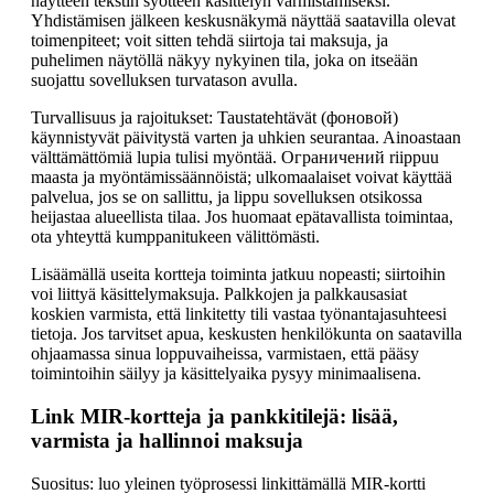
näytteen tekstin syötteen käsittelyn varmistamiseksi.
Yhdistämisen jälkeen keskusnäkymä näyttää saatavilla olevat
toimenpiteet; voit sitten tehdä siirtoja tai maksuja, ja
puhelimen näytöllä näkyy nykyinen tila, joka on itseään
suojattu sovelluksen turvatason avulla.
Turvallisuus ja rajoitukset: Taustatehtävät (фоновой)
käynnistyvät päivitystä varten ja uhkien seurantaa. Ainoastaan
välttämättömiä lupia tulisi myöntää. Ограничений riippuu
maasta ja myöntämissäännöistä; ulkomaalaiset voivat käyttää
palvelua, jos se on sallittu, ja lippu sovelluksen otsikossa
heijastaa alueellista tilaa. Jos huomaat epätavallista toimintaa,
ota yhteyttä kumppanitukeen välittömästi.
Lisäämällä useita kortteja toiminta jatkuu nopeasti; siirtoihin
voi liittyä käsittelymaksuja. Palkkojen ja palkkausasiat
koskien varmista, että linkitetty tili vastaa työnantajasuhteesi
tietoja. Jos tarvitset apua, keskusten henkilökunta on saatavilla
ohjaamassa sinua loppuvaiheissa, varmistaen, että pääsy
toimintoihin säilyy ja käsittelyaika pysyy minimaalisena.
Link MIR-kortteja ja pankkitilejä: lisää,
varmista ja hallinnoi maksuja
Suositus: luo yleinen työprosessi linkittämällä MIR-kortti