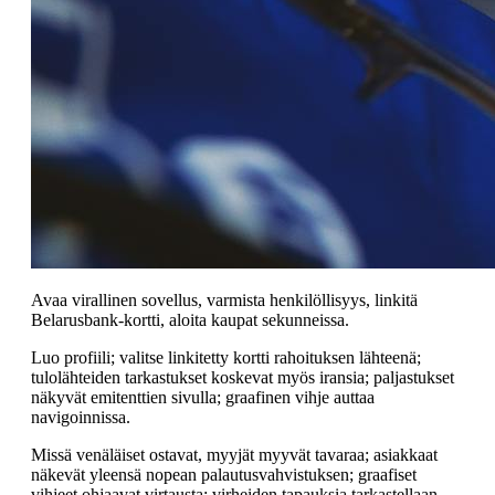
Avaa virallinen sovellus, varmista henkilöllisyys, linkitä
Belarusbank-kortti, aloita kaupat sekunneissa.
Luo profiili; valitse linkitetty kortti rahoituksen lähteenä;
tulolähteiden tarkastukset koskevat myös iransia; paljastukset
näkyvät emitenttien sivulla; graafinen vihje auttaa
navigoinnissa.
Missä venäläiset ostavat, myyjät myyvät tavaraa; asiakkaat
näkevät yleensä nopean palautusvahvistuksen; graafiset
vihjeet ohjaavat virtausta; virheiden tapauksia tarkastellaan.