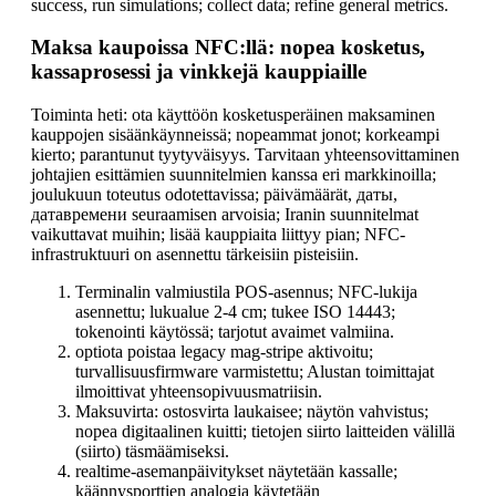
success, run simulations; collect data; refine general metrics.
Maksa kaupoissa NFC:llä: nopea kosketus,
kassaprosessi ja vinkkejä kauppiaille
Toiminta heti: ota käyttöön kosketusperäinen maksaminen
kauppojen sisäänkäynneissä; nopeammat jonot; korkeampi
kierto; parantunut tyytyväisyys. Tarvitaan yhteensovittaminen
johtajien esittämien suunnitelmien kanssa eri markkinoilla;
joulukuun toteutus odotettavissa; päivämäärät, даты,
датавремени seuraamisen arvoisia; Iranin suunnitelmat
vaikuttavat muihin; lisää kauppiaita liittyy pian; NFC-
infrastruktuuri on asennettu tärkeisiin pisteisiin.
Terminalin valmiustila POS-asennus; NFC-lukija
asennettu; lukualue 2-4 cm; tukee ISO 14443;
tokenointi käytössä; tarjotut avaimet valmiina.
optiota poistaa legacy mag-stripe aktivoitu;
turvallisuusfirmware varmistettu; Alustan toimittajat
ilmoittivat yhteensopivuusmatriisin.
Maksuvirta: ostosvirta laukaisee; näytön vahvistus;
nopea digitaalinen kuitti; tietojen siirto laitteiden välillä
(siirto) täsmäämiseksi.
realtime-asemanpäivitykset näytetään kassalle;
käännysporttien analogia käytetään