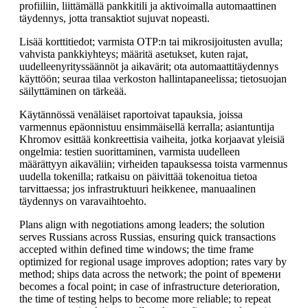
profiiliin, liittämällä pankkitili ja aktivoimalla automaattinen
täydennys, jotta transaktiot sujuvat nopeasti.
Lisää korttitiedot; varmista OTP:n tai mikrosijoitusten avulla;
vahvista pankkiyhteys; määritä asetukset, kuten rajat,
uudelleenyrityssäännöt ja aikavärit; ota automaattitäydennys
käyttöön; seuraa tilaa verkoston hallintapaneelissa; tietosuojan
säilyttäminen on tärkeää.
Käytännössä venäläiset raportoivat tapauksia, joissa
varmennus epäonnistuu ensimmäisellä kerralla; asiantuntija
Khromov esittää konkreettisia vaiheita, jotka korjaavat yleisiä
ongelmia: testien suorittaminen, varmista uudelleen
määrättyyn aikaväliin; virheiden tapauksessa toista varmennus
uudella tokenilla; ratkaisu on päivittää tokenoitua tietoa
tarvittaessa; jos infrastruktuuri heikkenee, manuaalinen
täydennys on varavaihtoehto.
Plans align with negotiations among leaders; the solution
serves Russians across Russias, ensuring quick transactions
accepted within defined time windows; the time frame
optimized for regional usage improves adoption; rates vary by
method; ships data across the network; the point of времени
becomes a focal point; in case of infrastructure deterioration,
the time of testing helps to become more reliable; to repeat