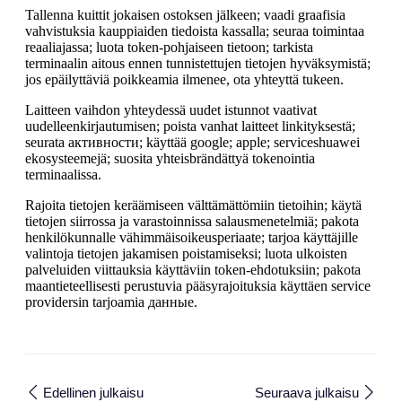
Tallenna kuittit jokaisen ostoksen jälkeen; vaadi graafisia
vahvistuksia kauppiaiden tiedoista kassalla; seuraa toimintaa
reaaliajassa; luota token-pohjaiseen tietoon; tarkista
terminaalin aitous ennen tunnistettujen tietojen hyväksymistä;
jos epäilyttäviä poikkeamia ilmenee, ota yhteyttä tukeen.
Laitteen vaihdon yhteydessä uudet istunnot vaativat
uudelleenkirjautumisen; poista vanhat laitteet linkityksestä;
seurata активности; käyttää google; apple; serviceshuawei
ekosysteemejä; suosita yhteisbrändättyä tokenointia
terminaalissa.
Rajoita tietojen keräämiseen välttämättömiin tietoihin; käytä
tietojen siirrossa ja varastoinnissa salausmenetelmiä; pakota
henkilökunnalle vähimmäisoikeusperiaate; tarjoa käyttäjille
valintoja tietojen jakamisen poistamiseksi; luota ulkoisten
palveluiden viittauksia käyttäviin token-ehdotuksiin; pakota
maantieteellisesti perustuvia pääsyrajoituksia käyttäen service
providersin tarjoamia данные.
Edellinen julkaisu
Seuraava julkaisu