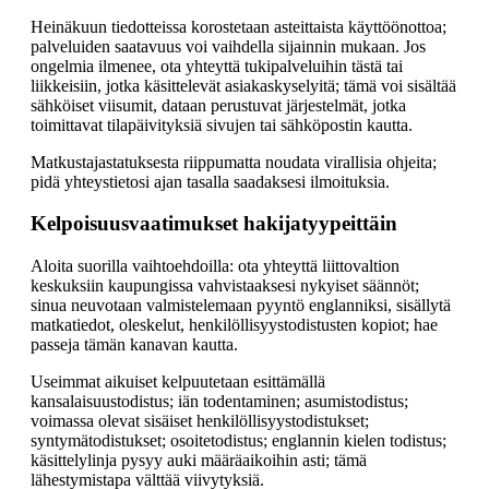
Heinäkuun tiedotteissa korostetaan asteittaista käyttöönottoa;
palveluiden saatavuus voi vaihdella sijainnin mukaan. Jos
ongelmia ilmenee, ota yhteyttä tukipalveluihin tästä tai
liikkeisiin, jotka käsittelevät asiakaskyselyitä; tämä voi sisältää
sähköiset viisumit, dataan perustuvat järjestelmät, jotka
toimittavat tilapäivityksiä sivujen tai sähköpostin kautta.
Matkustajastatuksesta riippumatta noudata virallisia ohjeita;
pidä yhteystietosi ajan tasalla saadaksesi ilmoituksia.
Kelpoisuusvaatimukset hakijatyypeittäin
Aloita suorilla vaihtoehdoilla: ota yhteyttä liittovaltion
keskuksiin kaupungissa vahvistaaksesi nykyiset säännöt;
sinua neuvotaan valmistelemaan pyyntö englanniksi, sisällytä
matkatiedot, oleskelut, henkilöllisyystodistusten kopiot; hae
passeja tämän kanavan kautta.
Useimmat aikuiset kelpuutetaan esittämällä
kansalaisuustodistus; iän todentaminen; asumistodistus;
voimassa olevat sisäiset henkilöllisyystodistukset;
syntymätodistukset; osoitetodistus; englannin kielen todistus;
käsittelylinja pysyy auki määräaikoihin asti; tämä
lähestymistapa välttää viivytyksiä.