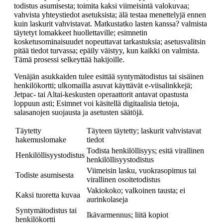
todistus asumisesta; toimita kaksi viimeisintä valokuvaa;
vahvista yhteystiedot asetuksista; älä testaa menettelyjä ennen
kuin laskurit vahvistavat. Matkustatko lasten kanssa? valmista
täytetyt lomakkeet huollettaville; esimnetin
kosketusominaisuudet nopeuttavat tarkastuksia; asetusvalitsin
pitää tiedot turvassa; epäily väistyy, kun kaikki on valmista.
Tämä prosessi selkeyttää hakijoille.
Venäjän asukkaiden tulee esittää syntymätodistus tai sisäinen
henkilökortti; ulkomailla asuvat käyttävät e-viisalinkkejä;
Jetpac- tai Altai-keskusten operaattorit antavat opastusta
loppuun asti; Esimnet voi käsitellä digitaalisia tietoja,
salasanojen suojausta ja asetusten säätöjä.
Täytetty
Täyteen täytetty; laskurit vahvistavat
hakemuslomake
tiedot
Todista henkilöllisyys; esitä virallinen
Henkilöllisyystodistus
henkilöllisyystodistus
Viimeisin lasku, vuokrasopimus tai
Todiste asumisesta
virallinen osoitetodistus
Vakiokoko; valkoinen tausta; ei
Kaksi tuoretta kuvaa
aurinkolaseja
Syntymätodistus tai
Ikä­varmennus; liitä kopiot
henkilökortti