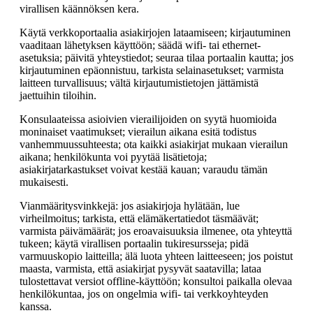
virallisen käännöksen kera.
Käytä verkkoportaalia asiakirjojen lataamiseen; kirjautuminen
vaaditaan lähetyksen käyttöön; säädä wifi- tai ethernet-
asetuksia; päivitä yhteystiedot; seuraa tilaa portaalin kautta; jos
kirjautuminen epäonnistuu, tarkista selainasetukset; varmista
laitteen turvallisuus; vältä kirjautumistietojen jättämistä
jaettuihin tiloihin.
Konsulaateissa asioivien vierailijoiden on syytä huomioida
moninaiset vaatimukset; vierailun aikana esitä todistus
vanhemmuussuhteesta; ota kaikki asiakirjat mukaan vierailun
aikana; henkilökunta voi pyytää lisätietoja;
asiakirjatarkastukset voivat kestää kauan; varaudu tämän
mukaisesti.
Vianmääritysvinkkejä: jos asiakirjoja hylätään, lue
virheilmoitus; tarkista, että elämäkertatiedot täsmäävät;
varmista päivämäärät; jos eroavaisuuksia ilmenee, ota yhteyttä
tukeen; käytä virallisen portaalin tukiresursseja; pidä
varmuuskopio laitteilla; älä luota yhteen laitteeseen; jos poistut
maasta, varmista, että asiakirjat pysyvät saatavilla; lataa
tulostettavat versiot offline-käyttöön; konsultoi paikalla olevaa
henkilökuntaa, jos on ongelmia wifi- tai verkkoyhteyden
kanssa.