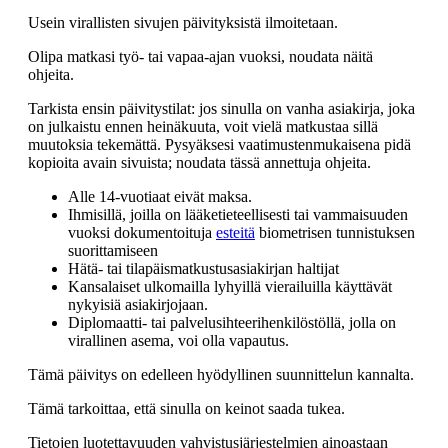
Usein virallisten sivujen päivityksistä ilmoitetaan.
Olipa matkasi työ- tai vapaa-ajan vuoksi, noudata näitä
ohjeita.
Tarkista ensin päivitystilat: jos sinulla on vanha asiakirja, joka
on julkaistu ennen heinäkuuta, voit vielä matkustaa sillä
muutoksia tekemättä. Pysyäksesi vaatimustenmukaisena pidä
kopioita avain sivuista; noudata tässä annettuja ohjeita.
Alle 14-vuotiaat eivät maksa.
Ihmisillä, joilla on lääketieteellisesti tai vammaisuuden
vuoksi dokumentoituja
esteitä
biometrisen tunnistuksen
suorittamiseen
Hätä- tai tilapäismatkustusasiakirjan haltijat
Kansalaiset ulkomailla lyhyillä vierailuilla käyttävät
nykyisiä asiakirjojaan.
Diplomaatti- tai palvelusihteerihenkilöstöllä, jolla on
virallinen asema, voi olla vapautus.
Tämä päivitys on edelleen hyödyllinen suunnittelun kannalta.
Tämä tarkoittaa, että sinulla on keinot saada tukea.
Tietojen luotettavuuden vahvistusjärjestelmien ainoastaan