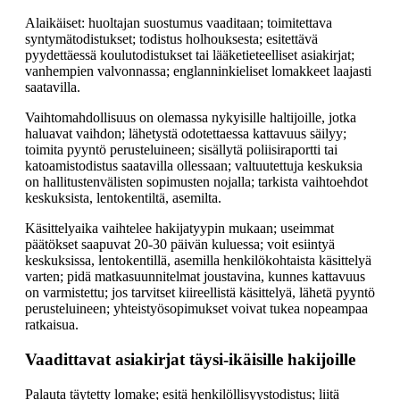
Alaikäiset: huoltajan suostumus vaaditaan; toimitettava
syntymätodistukset; todistus holhouksesta; esitettävä
pyydettäessä koulutodistukset tai lääketieteelliset asiakirjat;
vanhempien valvonnassa; englanninkieliset lomakkeet laajasti
saatavilla.
Vaihtomahdollisuus on olemassa nykyisille haltijoille, jotka
haluavat vaihdon; lähetystä odotettaessa kattavuus säilyy;
toimita pyyntö perusteluineen; sisällytä poliisiraportti tai
katoamistodistus saatavilla ollessaan; valtuutettuja keskuksia
on hallitustenvälisten sopimusten nojalla; tarkista vaihtoehdot
keskuksista, lentokentiltä, asemilta.
Käsittelyaika vaihtelee hakijatyypin mukaan; useimmat
päätökset saapuvat 20-30 päivän kuluessa; voit esiintyä
keskuksissa, lentokentillä, asemilla henkilökohtaista käsittelyä
varten; pidä matkasuunnitelmat joustavina, kunnes kattavuus
on varmistettu; jos tarvitset kiireellistä käsittelyä, lähetä pyyntö
perusteluineen; yhteistyösopimukset voivat tukea nopeampaa
ratkaisua.
Vaadittavat asiakirjat täysi-ikäisille hakijoille
Palauta täytetty lomake; esitä henkilöllisyystodistus; liitä