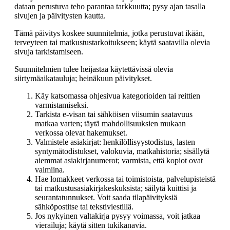
dataan perustuva teho parantaa tarkkuutta; pysy ajan tasalla
sivujen ja päivitysten kautta.
Tämä päivitys koskee suunnitelmia, jotka perustuvat ikään,
terveyteen tai matkustustarkoitukseen; käytä saatavilla olevia
sivuja tarkistamiseen.
Suunnitelmien tulee heijastaa käytettävissä olevia
siirtymäaikatauluja; heinäkuun päivitykset.
Käy katsomassa ohjesivua kategorioiden tai reittien
varmistamiseksi.
Tarkista e-visan tai sähköisen viisumin saatavuus
matkaa varten; täytä mahdollisuuksien mukaan
verkossa olevat hakemukset.
Valmistele asiakirjat: henkilöllisyystodistus, lasten
syntymätodistukset, valokuvia, matkahistoria; sisällytä
aiemmat asiakirjanumerot; varmista, että kopiot ovat
valmiina.
Hae lomakkeet verkossa tai toimistoista, palvelupisteistä
tai matkustusasiakirjakeskuksista; säilytä kuittisi ja
seurantatunnukset. Voit saada tilapäivityksiä
sähköpostitse tai tekstiviestillä.
Jos nykyinen valtakirja pysyy voimassa, voit jatkaa
vierailuja; käytä sitten tukikanavia.