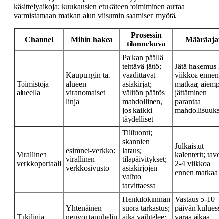
käsittelyaikoja; kuukausien etukäteen toimiminen auttaa
varmistamaan matkan alun viisumin saamisen myötä.
Prosessin
Channel
Mihin hakea
Määräaja
tilannekuva
Paikan päällä
tehtävä jättö;
Jätä hakemus 
Kaupungin tai
vaadittavat
viikkoa ennen
Toimistoja
alueen
asiakirjat;
matkaa; aiemp
alueella
viranomaiset
välitön päätös
jättäminen
linja
mahdollinen,
parantaa
jos kaikki
mahdollisuuks
täydelliset
Tililuonti;
skannien
Julkaistut
esimnet-verkko;
lataus;
Virallinen
kalenterit; tav
virallinen
tilapäivitykset;
verkkoportaali
2-4 viikkoa
verkkosivusto
asiakirjojen
ennen matkaa
vaihto
tarvittaessa
Henkilökunnan
Vastaus 5-10
Yhtenäinen
suora tarkastus;
päivän kulues
Tukilinja
neuvontapuhelin
aika vaihtelee;
varaa aikaa