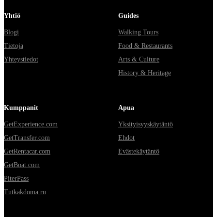
Yhtiö
Guides
Blogi
Walking Tours
Tietoja
Food & Restaurants
Yhteystiedot
Arts & Culture
History & Heritage
Kumppanit
Apua
GetExperience.com
Yksityisyyskäytäntö
GetTransfer.com
Ehdot
GetRentacar.com
Evästekäytäntö
GetBoat.com
PiterPass
Tutkakdoma.ru