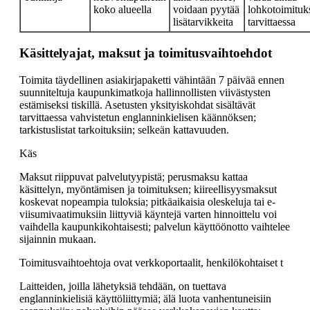
koko alueella
voidaan pyytää
lohkotoimituks
lisätarvikkeita
tarvittaessa
Käsittelyajat, maksut ja toimitusvaihtoehdot
Toimita täydellinen asiakirjapaketti vähintään 7 päivää ennen
suunniteltuja kaupunkimatkoja hallinnollisten viivästysten
estämiseksi tiskillä. Asetusten yksityiskohdat sisältävät
tarvittaessa vahvistetun englanninkielisen käännöksen;
tarkistuslistat tarkoituksiin; selkeän kattavuuden.
Käs
Maksut riippuvat palvelutyypistä; perusmaksu kattaa
käsittelyn, myöntämisen ja toimituksen; kiireellisyysmaksut
koskevat nopeampia tuloksia; pitkäaikaisia oleskeluja tai e-
viisumivaatimuksiin liittyviä käyntejä varten hinnoittelu voi
vaihdella kaupunkikohtaisesti; palvelun käyttöönotto vaihtelee
sijainnin mukaan.
Toimitusvaihtoehtoja ovat verkkoportaalit, henkilökohtaiset t
Laitteiden, joilla lähetyksiä tehdään, on tuettava
englanninkielisiä käyttöliittymiä; älä luota vanhentuneisiin