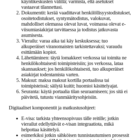
käyntikeskusten välillä; varmista, että asetukset
vastaavat tilannettasi.
Dokumentit: kerää vaadittavat henkilöllisyystodistukset,
osoitetodistukset, syntymätodistus, valokuvat,
mahdolliset olemassa olevat luvat, voimassa olevat e-
viisumiasiakirjat tarvittaessa ja todistus jatkuvasta
asumisesta.
Vierailu: varaa aika tai käy keskuksessa; tuo
alkuperäiset viranomaisten tarkistettavaksi; varaudu
esittämään kopiot.
Lähettäminen: täytä lomakkeet verkossa tai toimita ne
henkilökohtaisesti toimipisteisiin; jos verkossa, lataa
skannaukset; jos henkilökohtaisesti, tuo alkuperäiset
asiakirjat todentamista varten.
Maksut: maksa maksut kortilla portaalissa tai
toimipisteissä; säilytä kuitit; huomioi käsittelyajat.
Seuranta: käytä portaalia tilan seuraamiseen; jos sitä ei
päivitetä, tutustu vianmääritysohjeisiin.
Digitaaliset komponentit ja matkustusohjeet:
E-visa: tarkista yhteensopivuus tälle reitille; jotkin
vierailut edellyttävät e-visan integraatiota, mikä
helpottaa käsittelyä.
esimerkiksi jotkin sähköisen tunnistautumisen prosessit