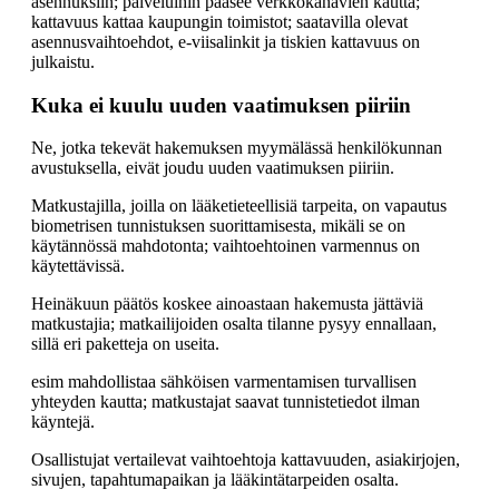
asennuksiin; palveluihin pääsee verkkokanavien kautta;
kattavuus kattaa kaupungin toimistot; saatavilla olevat
asennusvaihtoehdot, e-viisalinkit ja tiskien kattavuus on
julkaistu.
Kuka ei kuulu uuden vaatimuksen piiriin
Ne, jotka tekevät hakemuksen myymälässä henkilökunnan
avustuksella, eivät joudu uuden vaatimuksen piiriin.
Matkustajilla, joilla on lääketieteellisiä tarpeita, on vapautus
biometrisen tunnistuksen suorittamisesta, mikäli se on
käytännössä mahdotonta; vaihtoehtoinen varmennus on
käytettävissä.
Heinäkuun päätös koskee ainoastaan hakemusta jättäviä
matkustajia; matkailijoiden osalta tilanne pysyy ennallaan,
sillä eri paketteja on useita.
esim mahdollistaa sähköisen varmentamisen turvallisen
yhteyden kautta; matkustajat saavat tunnistetiedot ilman
käyntejä.
Osallistujat vertailevat vaihtoehtoja kattavuuden, asiakirjojen,
sivujen, tapahtumapaikan ja lääkintätarpeiden osalta.