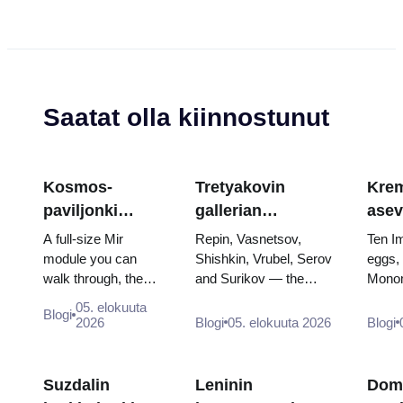
Saatat olla kiinnostunut
Kosmos-
Tretyakovin
Krem
paviljonki
gallerian
asev
VDNKh:ssa:
mestariteokset:
aart
A full-size Mir
Repin, Vasnetsov,
Ten I
Venäjän suurin
Maalaukset,
muna
module you can
Shishkin, Vrubel, Serov
eggs,
walk through, the
and Surikov — the
Monom
avaruusnäyttely
joiden takia
valt
Energia–Buran
works that stop people,
throne
kannattaa tehdä
kruu
05. elokuuta
Blogi
model, scorched
where they hang, and
and t
2026
Blogi
05. elokuuta 2026
Blogi
suunnitelmia
descent capsules
why booking the...
of Cat
and 120 pieces of
flight...
Suzdalin
Leninin
Dom