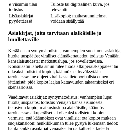
e-viisumin tilan
Tuloste tai digitaalinen kuva, jos
todistus
relevantti
Lisäasiakirjat
Lisäkopiot; matkasuunnitelmat
pyydettäessä
voidaan sisällyttää
Asiakirjat, joita tarvitaan alaikäisille ja
huollettaville
Kerää ensin syntymätodistus; vanhempien suostumusasiakirja;
huoltajuuspäätös; viralliset elämäkertatiedot; todistus Venäjän
kansalaisuudesta; matkustuslupa, jos sovellettavissa.
Konsulaatin lähellä sinun tulee tuoda alkuperäiskappaleet tai
oikeaksi todistetut kopiot; käännökset hyväksytään
tarvittaessa; lue ohjeet virallisesta tietoportaalista ennen
jättämistä; pidä kopiot laajan kattavuuden takaamiseksi eri
skenaarioissa.
Vaadittavat asiakirjat: syntymätodistus; vanhempien lupa;
huoltajuuspäätös; todistus Venäjän kansalaisuudesta;
tietosivun kopio; matkustuslupa alaikäisille; käännös
tarvittaessa; alkuperäiset tai oikeaksi todistetut kopiot;
varmista, että käännökset ovat virallisia; ota kopiot mukaan
suojakansioon; henkilökunnan tulee pystyä lukemaan tiedot;
hanki kaikki asiakirjat venäjäksi tai paikallisella kielellä