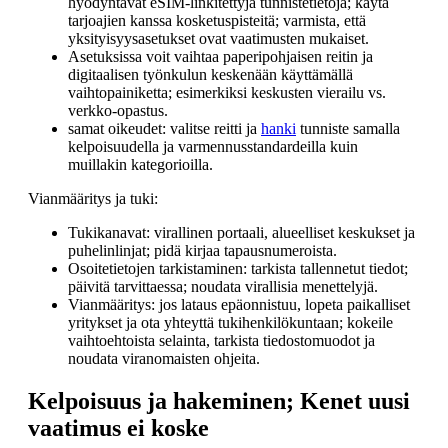
hyödyntävät eSIM-linkitettyjä tunnistetietoja; käytä
tarjoajien kanssa kosketuspisteitä; varmista, että
yksityisyysasetukset ovat vaatimusten mukaiset.
Asetuksissa voit vaihtaa paperipohjaisen reitin ja
digitaalisen työnkulun keskenään käyttämällä
vaihtopainiketta; esimerkiksi keskusten vierailu vs.
verkko-opastus.
samat oikeudet: valitse reitti ja
hanki
tunniste samalla
kelpoisuudella ja varmennusstandardeilla kuin
muillakin kategorioilla.
Vianmääritys ja tuki:
Tukikanavat: virallinen portaali, alueelliset keskukset ja
puhelinlinjat; pidä kirjaa tapausnumeroista.
Osoitetietojen tarkistaminen: tarkista tallennetut tiedot;
päivitä tarvittaessa; noudata virallisia menettelyjä.
Vianmääritys: jos lataus epäonnistuu, lopeta paikalliset
yritykset ja ota yhteyttä tukihenkilökuntaan; kokeile
vaihtoehtoista selainta, tarkista tiedostomuodot ja
noudata viranomaisten ohjeita.
Kelpoisuus ja hakeminen; Kenet uusi
vaatimus ei koske