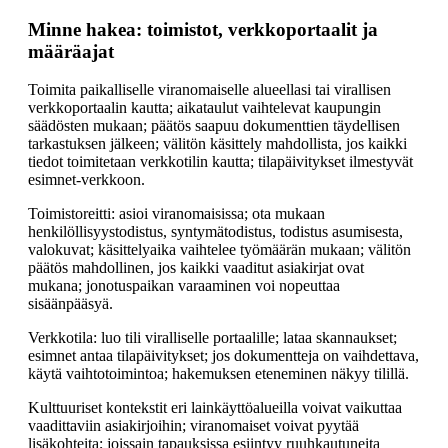
Minne hakea: toimistot, verkkoportaalit ja
määräajat
Toimita paikalliselle viranomaiselle alueellasi tai virallisen
verkkoportaalin kautta; aikataulut vaihtelevat kaupungin
säädösten mukaan; päätös saapuu dokumenttien täydellisen
tarkastuksen jälkeen; välitön käsittely mahdollista, jos kaikki
tiedot toimitetaan verkkotilin kautta; tilapäivitykset ilmestyvät
esimnet-verkkoon.
Toimistoreitti: asioi viranomaisissa; ota mukaan
henkilöllisyystodistus, syntymätodistus, todistus asumisesta,
valokuvat; käsittelyaika vaihtelee työmäärän mukaan; välitön
päätös mahdollinen, jos kaikki vaaditut asiakirjat ovat
mukana; jonotuspaikan varaaminen voi nopeuttaa
sisäänpääsyä.
Verkkotila: luo tili viralliselle portaalille; lataa skannaukset;
esimnet antaa tilapäivitykset; jos dokumentteja on vaihdettava,
käytä vaihtotoimintoa; hakemuksen eteneminen näkyy tilillä.
Kulttuuriset kontekstit eri lainkäyttöalueilla voivat vaikuttaa
vaadittaviin asiakirjoihin; viranomaiset voivat pyytää
lisäkohteita; joissain tapauksissa esiintyy ruuhkautuneita