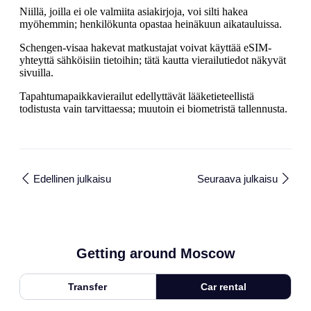
Niillä, joilla ei ole valmiita asiakirjoja, voi silti hakea
myöhemmin; henkilökunta opastaa heinäkuun aikatauluissa.
Schengen-visaa hakevat matkustajat voivat käyttää eSIM-
yhteyttä sähköisiin tietoihin; tätä kautta vierailutiedot näkyvät
sivuilla.
Tapahtumapaikkavierailut edellyttävät lääketieteellistä
todistusta vain tarvittaessa; muutoin ei biometristä tallennusta.
Edellinen julkaisu
Seuraava julkaisu
Getting around Moscow
Transfer
Car rental