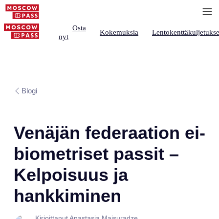
Osta
Kokemuksia
Lentokenttäkuljetukse
nyt
Blogi
Venäjän federaation ei-
biometriset passit –
Kelpoisuus ja
hankkiminen
Kirjoittanut Anastasia Maisuradze