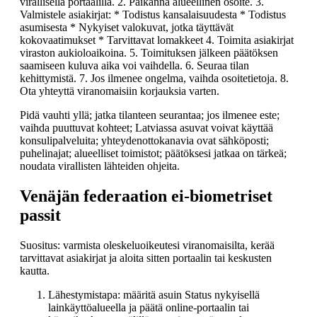
virallisella portaalilla. 2. Paikanna alueellinen osoite. 3.
Valmistele asiakirjat: * Todistus kansalaisuudesta * Todistus
asumisesta * Nykyiset valokuvat, jotka täyttävät
kokovaatimukset * Tarvittavat lomakkeet 4. Toimita asiakirjat
viraston aukioloaikoina. 5. Toimituksen jälkeen päätöksen
saamiseen kuluva aika voi vaihdella. 6. Seuraa tilan
kehittymistä. 7. Jos ilmenee ongelma, vaihda osoitetietoja. 8.
Ota yhteyttä viranomaisiin korjauksia varten.
Pidä vauhti yllä; jatka tilanteen seurantaa; jos ilmenee este;
vaihda puuttuvat kohteet; Latviassa asuvat voivat käyttää
konsulipalveluita; yhteydenottokanavia ovat sähköposti;
puhelinajat; alueelliset toimistot; päätöksesi jatkaa on tärkeä;
noudata virallisten lähteiden ohjeita.
Venäjän federaation ei-biometriset
passit
Suositus: varmista oleskeluoikeutesi viranomaisilta, kerää
tarvittavat asiakirjat ja aloita sitten portaalin tai keskusten
kautta.
Lähestymistapa: määritä asuin Status nykyisellä
lainkäyttöalueella ja päätä online-portaalin tai