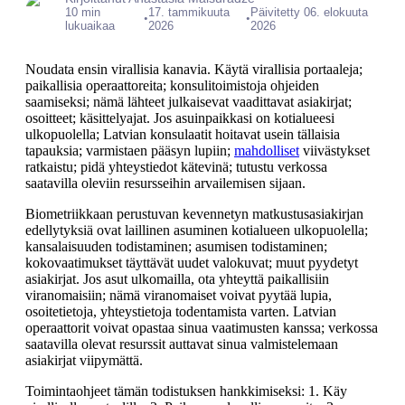
10 min
17. tammikuuta
Päivitetty 06. elokuuta
•
•
lukuaikaa
2026
2026
Noudata ensin virallisia kanavia. Käytä virallisia portaaleja;
paikallisia operaattoreita; konsulitoimistoja ohjeiden
saamiseksi; nämä lähteet julkaisevat vaadittavat asiakirjat;
osoitteet; käsittelyajat. Jos asuinpaikkasi on kotialueesi
ulkopuolella; Latvian konsulaatit hoitavat usein tällaisia
tapauksia; varmistaen pääsyn lupiin;
mahdolliset
viivästykset
ratkaistu; pidä yhteystiedot kätevinä; tutustu verkossa
saatavilla oleviin resursseihin arvailemisen sijaan.
Biometriikkaan perustuvan kevennetyn matkustusasiakirjan
edellytyksiä ovat laillinen asuminen kotialueen ulkopuolella;
kansalaisuuden todistaminen; asumisen todistaminen;
kokovaatimukset täyttävät uudet valokuvat; muut pyydetyt
asiakirjat. Jos asut ulkomailla, ota yhteyttä paikallisiin
viranomaisiin; nämä viranomaiset voivat pyytää lupia,
osoitetietoja, yhteystietoja todentamista varten. Latvian
operaattorit voivat opastaa sinua vaatimusten kanssa; verkossa
saatavilla olevat resurssit auttavat sinua valmistelemaan
asiakirjat viipymättä.
Toimintaohjeet tämän todistuksen hankkimiseksi: 1. Käy