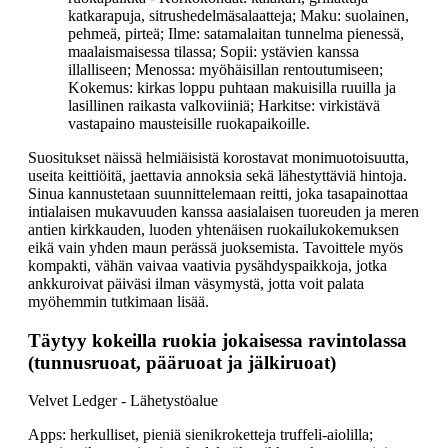
katkarapuja, sitrushedelmäsalaatteja; Maku: suolainen,
pehmeä, pirteä; Ilme: satamalaitan tunnelma pienessä,
maalaismaisessa tilassa; Sopii: ystävien kanssa
illalliseen; Menossa: myöhäisillan rentoutumiseen;
Kokemus: kirkas loppu puhtaan makuisilla ruuilla ja
lasillinen raikasta valkoviiniä; Harkitse: virkistävä
vastapaino mausteisille ruokapaikoille.
Suositukset näissä helmiäisistä korostavat monimuotoisuutta,
useita keittiöitä, jaettavia annoksia sekä lähestyttäviä hintoja.
Sinua kannustetaan suunnittelemaan reitti, joka tasapainottaa
intialaisen mukavuuden kanssa aasialaisen tuoreuden ja meren
antien kirkkauden, luoden yhtenäisen ruokailukokemuksen
eikä vain yhden maun perässä juoksemista. Tavoittele myös
kompakti, vähän vaivaa vaativia pysähdyspaikkoja, jotka
ankkuroivat päiväsi ilman väsymystä, jotta voit palata
myöhemmin tutkimaan lisää.
Täytyy kokeilla ruokia jokaisessa ravintolassa
(tunnusruoat, pääruoat ja jälkiruoat)
Velvet Ledger - Lähetystöalue
Apps: herkulliset, pieniä sienikroketteja truffeli-aiolilla;