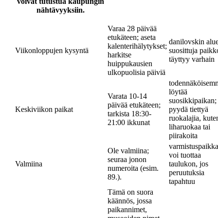
voivat tutustua kaupungin
nähtävyyksiin.
Varaa 28 päivää
etukäteen; aseta
danilovskin alue
kalenterihälytykset;
Viikonloppujen kysyntä
suosittuja paikk
harkitse
täyttyy varhain
huippukausien
ulkopuolisia päiviä
todennäköisem
löytää
Varata 10-14
suosikkipaikan;
päivää etukäteen;
Keskiviikon paikat
pyydä tiettyä
tarkista 18:30-
ruokalajia, kute
21:00 ikkunat
liharuokaa tai
piirakoita
varmistuspaikk
Ole valmiina;
voi tuottaa
seuraa jonon
Valmiina
taulukon, jos
numeroita (esim.
peruutuksia
89.).
tapahtuu
Tämä on suora
käännös, jossa
paikannimet,