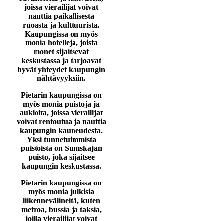
joissa vierailijat voivat
nauttia paikallisesta
ruoasta ja kulttuurista.
Kaupungissa on myös
monia hotelleja, joista
monet sijaitsevat
keskustassa ja tarjoavat
hyvät yhteydet kaupungin
nähtävyyksiin.
Pietarin kaupungissa on
myös monia puistoja ja
aukioita, joissa vierailijat
voivat rentoutua ja nauttia
kaupungin kauneudesta.
Yksi tunnetuimmista
puistoista on Sumskajan
puisto, joka sijaitsee
kaupungin keskustassa.
Pietarin kaupungissa on
myös monia julkisia
liikennevälineitä, kuten
metroa, bussia ja taksia,
joilla vierailijat voivat