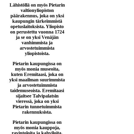
Lähistöllä on myös Pietarin
valtionyliopiston
päärakennus, joka on yksi
kaupungin tärkeimmistä
opetuslaitoksista. Yliopisto
on perustettu vuonna 1724
ja se on yksi Venäjän
vanhimmista ja
arvostetuimmista
yliopistoista.
Pietarin kaupungissa on
myös monia museoita,
kuten Eremitaasi, joka on
yksi maailman suurimmista
ja arvostetuimmista
taidemuseoista. Eremitaasi
sijaitsee Talvipalatsin
vieressä, joka on yksi
Pietarin tunnetuimmista
rakennuksista.
Pietarin kaupungissa on
myös monia kauppoja,
ravintoloita ja kahviloita,