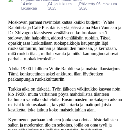
14 min
04. joulukuuta
Päivitetty 06. elokuuta
•
•
lukuaikaa
2025
2026
Moskovan parhaat ravintolat kattaa kaikki budjetit - White
Rabbitista ja Café Pushkinista yläpäässä aina Mari Vannaan ja
Dr. Zhivagon klassiseen venäläiseen kotiruokaan sekä
stolovayihin halpoihin, aidosti venäläisiin ruokiin. Tässä
opaskirjassa luokitellaan ruokapaikkoja kaupungin läpi
ruokakulttuurin, hinnan ja tilaisuuden mukaan, ja kerrotaan,
mitä ruokia tilata, milloin varata ja mitkä kaupunginosat ovat
parhaita ruokakierroksille.
Aloita 19.00 illallinen White Rabbitissa ja maista tilaustarjous.
Tämä konkreettinen askel ankkuroi illan löytöretken
pääkaupungin ruokakulttuuriin.
Tarkka aika on tärkeää. Työn jälkeen väkijoukko kasvaa noin
klo 19:00, mutta varhainen pöytä mahdollistaa tilanteen
hallinnan vähällä odottelulla. Ensimmäisten ruokalajien aikana
maistat kurkkusalaattia, kevyttä tartaria ja maitopohjaista
kastiketta, joka jatkuu koko maistelujuhlan ajan.
Kymmenen parhaan kohteen joukossa odottaa historiallisten
salien ja modernien tilojen sekoitus, joilla on oma tyyli ja