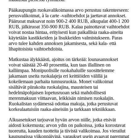
Pääkaupungin ruokavalikoimassa arvo perustuu rakenteeseen:
perusvalikoimat, à la carte -vaihtoehdot ja jaettavat annokset.
Pääruoat maksavat noin 900-2 400 RUB, alkupalat 400-1 200
RUB, jälkiruoat 350-900 RUB. Kalaa painottavat vaihtoehdot
voivat nostaa hintaa, erityisesti kun paikallisia raaka-aineita
käytetään kastikkeiden ja lisukkeiden valmistukseen. Paras
arvo tulee kahden annoksen jakamisesta, sekä kala- että
lihapitoisista vaihtoehdoista.
Matkustaa älykkäästi, ajoitus on tärkeää: lounasannokset
voivat säästää 20-40 prosenttia, kun taas illallinen on
kalliimpaa. Monipuolisille ruokahaluille suosittelemme
jakamaan useita ruokalajeja eri keittiöiden välillä ja
kokeilemaan parhaita tunnusruokia. Monet valikoimat
sisältävät piirakoita ruokalajina, mausteisen tai
hedelmäpohjaisen lopetusruoan sekä mahdollisesti
merenmakuun viittaavan, leikkisän nimisen ruokalajin.
Ruokalistan sydämessä odottaa makuja, jotka perustuvat
korkealaatuisiin raaka-aineisiin ja tarkkaan tekniikkaan.
Alkuasetukset tarjoavat hyvän arvon niille, jotka etsivät
aidosti kokemusta; arvon ydin on paikoissa, jotka korostavat
tuoreutta, kauden tuotteita ja tiivistä valikoimaa. Jos vierailut
kaupungissa viikonpäivinä, varaukset usein avaavat paremmat