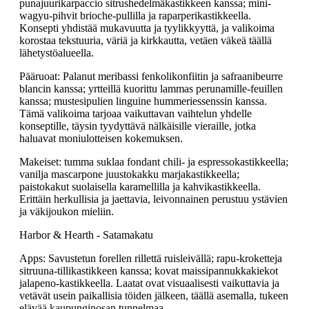
punajuurikarpaccio sitrushedelmäkastikkeen kanssa; mini-
wagyu-pihvit brioche-pullilla ja raparperikastikkeella.
Konsepti yhdistää mukavuutta ja tyylikkyyttä, ja valikoima
korostaa tekstuuria, väriä ja kirkkautta, vetäen väkeä täällä
lähetystöalueella.
Pääruoat: Palanut meribassi fenkolikonfiitin ja safraanibeurre
blancin kanssa; yrtteillä kuorittu lammas perunamille-feuillen
kanssa; mustesipulien linguine hummeriessenssin kanssa.
Tämä valikoima tarjoaa vaikuttavan vaihtelun yhdelle
konseptille, täysin tyydyttävä nälkäisille vieraille, jotka
haluavat moniulotteisen kokemuksen.
Makeiset: tumma suklaa fondant chili- ja espressokastikkeella;
vanilja mascarpone juustokakku marjakastikkeella;
paistokakut suolaisella karamellilla ja kahvikastikkeella.
Erittäin herkullisia ja jaettavia, leivonnainen perustuu ystävien
ja väkijoukon mieliin.
Harbor & Hearth - Satamakatu
Apps: Savustetun forellen rillettä ruisleivällä; rapu-kroketteja
sitruuna-tillikastikkeen kanssa; kovat maissipannukkakiekot
jalapeno-kastikkeella. Laatat ovat visuaalisesti vaikuttavia ja
vetävät usein paikallisia töiden jälkeen, täällä asemalla, tukeen
elävää kaupunginosan tunnelmaa.