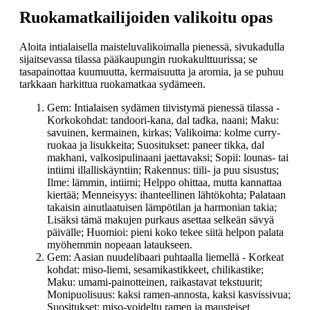
Ruokamatkailijoiden valikoitu opas
Aloita intialaisella maisteluvalikoimalla pienessä, sivukadulla
sijaitsevassa tilassa pääkaupungin ruokakulttuurissa; se
tasapainottaa kuumuutta, kermaisuutta ja aromia, ja se puhuu
tarkkaan harkittua ruokamatkaa sydämeen.
Gem: Intialaisen sydämen tiivistymä pienessä tilassa -
Korkokohdat: tandoori-kana, dal tadka, naani; Maku:
savuinen, kermainen, kirkas; Valikoima: kolme curry-
ruokaa ja lisukkeita; Suositukset: paneer tikka, dal
makhani, valkosipulinaani jaettavaksi; Sopii: lounas- tai
intiimi illalliskäyntiin; Rakennus: tiili- ja puu sisustus;
Ilme: lämmin, intiimi; Helppo ohittaa, mutta kannattaa
kiertää; Menneisyys: ihanteellinen lähtökohta; Palataan
takaisin ainutlaatuisen lämpötilan ja harmonian takia;
Lisäksi tämä makujen purkaus asettaa selkeän sävyä
päivälle; Huomioi: pieni koko tekee siitä helpon palata
myöhemmin nopeaan lataukseen.
Gem: Aasian nuudelibaari puhtaalla liemellä - Korkeat
kohdat: miso-liemi, sesamikastikkeet, chilikastike;
Maku: umami-painotteinen, raikastavat tekstuurit;
Monipuolisuus: kaksi ramen-annosta, kaksi kasvissivua;
Suositukset: miso-voideltu ramen ja mausteiset