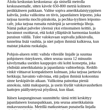
Aloita keskustan keskustassa: aja sinisellä metrolla
keskusasemalle, sitten kävele 650-800 metriä kolmeen
peräkkäiseen paikkaan. Valitse sopiva amerikkalaistyyppinen
kahvila, jonka valikoima on tiivis, japanilainen leipomo, joka
tarjoaa tuoreita mochi-piirakoita, ja pechka-tyylinen leipomo-
cafe, joka tarjoaa runsaita ruisleipiä ja savustettuja lihoja.
Nämä paikat palvelee yleensä yksi erinomainen keittiö, ja
havainnot osoittavat, että kokit ylläpitävät harmoniaa kunkin
puraisun välillä. Tulee valokuvaan sopivalla julkisivulla,
tunnelma lisää vauhtia, ja näet paljon ihmisiä kulkiessa, kun
maistat jokaista ruokalajia.
Pohjois-alueen reitti: vaihda vihreälle linjalle ja suuntaa
pohjoiseen risteykseen, sitten seuraa suora 12 minuutin
kävelymatka useiden kauppojen ohi kohti konseptia, joka
yhdistää amerikkalaisia ja japanilaisia vaihtoehtoja. Reddit-
vinkit viittaavat kompaktiseen kulmaan, joka tarjoaa jaettavia
herkkuja; havainto vahvistaa, että paljon ihmisiä kokoontuu
sinne keskipäivän aikaan. Valikoima painottaa pieniä
annoksia, näitä makupareja, ja usein löydät valokuvaushetken
laattojen päällystetyssä pöydässä, kun tilaat.
Itäisen kaupunginosan suunnittelu: tämä reitti keskittyy
japanilaiseen lounaspaikkaan, jota seuraa amerikkalaisia
mukavuusruokia. Metrillä matkustetaan punaisella linjalla