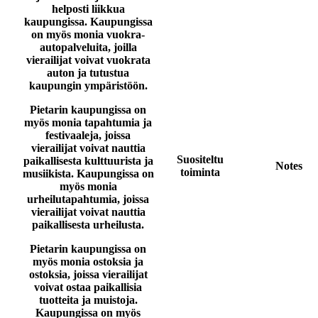
helposti liikkua
kaupungissa. Kaupungissa
on myös monia vuokra-
autopalveluita, joilla
vierailijat voivat vuokrata
auton ja tutustua
kaupungin ympäristöön.
Pietarin kaupungissa on
myös monia tapahtumia ja
festivaaleja, joissa
vierailijat voivat nauttia
Suositeltu
paikallisesta kulttuurista ja
Notes
toiminta
musiikista. Kaupungissa on
myös monia
urheilutapahtumia, joissa
vierailijat voivat nauttia
paikallisesta urheilusta.
Pietarin kaupungissa on
myös monia ostoksia ja
ostoksia, joissa vierailijat
voivat ostaa paikallisia
tuotteita ja muistoja.
Kaupungissa on myös