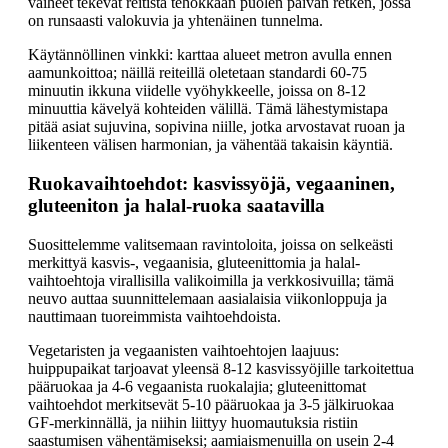
vaiheet tekevät reitistä tehokkaan puolen päivän retken, jossa
on runsaasti valokuvia ja yhtenäinen tunnelma.
Käytännöllinen vinkki: karttaa alueet metron avulla ennen
aamunkoittoa; näillä reiteillä oletetaan standardi 60-75
minuutin ikkuna viidelle vyöhykkeelle, joissa on 8-12
minuuttia kävelyä kohteiden välillä. Tämä lähestymistapa
pitää asiat sujuvina, sopivina niille, jotka arvostavat ruoan ja
liikenteen välisen harmonian, ja vähentää takaisin käyntiä.
Ruokavaihtoehdot: kasvissyöjä, vegaaninen,
gluteeniton ja halal-ruoka saatavilla
Suosittelemme valitsemaan ravintoloita, joissa on selkeästi
merkittyä kasvis-, vegaanisia, gluteenittomia ja halal-
vaihtoehtoja virallisilla valikoimilla ja verkkosivuilla; tämä
neuvo auttaa suunnittelemaan aasialaisia viikonloppuja ja
nauttimaan tuoreimmista vaihtoehdoista.
Vegetaristen ja vegaanisten vaihtoehtojen laajuus:
huippupaikat tarjoavat yleensä 8-12 kasvissyöjille tarkoitettua
pääruokaa ja 4-6 vegaanista ruokalajia; gluteenittomat
vaihtoehdot merkitsevät 5-10 pääruokaa ja 3-5 jälkiruokaa
GF-merkinnällä, ja niihin liittyy huomautuksia ristiin
saastumisen vähentämiseksi; aamiaismenuilla on usein 2-4