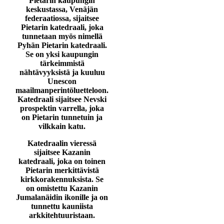
Pietarin kaupungin
keskustassa, Venäjän
federaatiossa, sijaitsee
Pietarin katedraali, joka
tunnetaan myös nimellä
Pyhän Pietarin katedraali.
Se on yksi kaupungin
tärkeimmistä
nähtävyyksistä ja kuuluu
Unescon
maailmanperintöluetteloon.
Katedraali sijaitsee Nevski
prospektin varrella, joka
on Pietarin tunnetuin ja
vilkkain katu.
Katedraalin vieressä
sijaitsee Kazanin
katedraali, joka on toinen
Pietarin merkittävistä
kirkkorakennuksista. Se
on omistettu Kazanin
Jumalanäidin ikonille ja on
tunnettu kauniista
arkkitehtuuristaan.