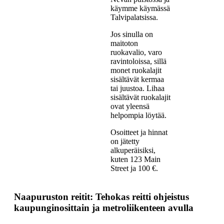
käymme käymässä
Talvipalatsissa.
Jos sinulla on
maitoton
ruokavalio, varo
ravintoloissa, sillä
monet ruokalajit
sisältävät kermaa
tai juustoa. Lihaa
sisältävät ruokalajit
ovat yleensä
helpompia löytää.
Osoitteet ja hinnat
on jätetty
alkuperäisiksi,
kuten 123 Main
Street ja 100 €.
Naapuruston reitit: Tehokas reitti ohjeistus
kaupunginosittain ja metroliikenteen avulla