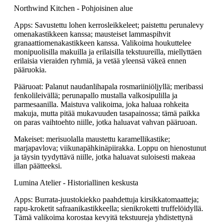
Northwind Kitchen - Pohjoisinen alue
Apps: Savustettu lohen kerrosleikkeleet; paistettu perunalevy
omenakastikkeen kanssa; mausteiset lammaspihvit
granaattiomenakastikkeen kanssa. Valikoima houkuttelee
monipuolisilla makuilla ja erilaisilla tekstuureilla, miellyttäen
erilaisia vieraiden ryhmiä, ja vetää yleensä väkeä ennen
pääruokia.
Pääruoat: Palanut naudanlihapala rosmariiniöljyllä; meribassi
fenkolileivällä; perunapallo mustalla valkosipulilla ja
parmesaanilla. Maistuva valikoima, joka haluaa rohkeita
makuja, mutta pitää mukavuuden tasapainossa; tämä paikka
on paras vaihtoehto niille, jotka haluavat vahvan pääruoan.
Makeiset: merisuolalla maustettu karamellikastike;
marjapavlova; viikunapähkinäpiirakka. Loppu on hienostunut
ja täysin tyydyttävä niille, jotka haluavat suloisesti makeaa
illan päätteeksi.
Lumina Atelier - Historiallinen keskusta
Apps: Burrata-juustokiekko paahdettuja kirsikkatomaatteja;
rapu-kroketit safraanikastikkeella; sienikroketti truffelöidyllä.
Tämä valikoima korostaa kevyitä tekstuureja yhdistettynä