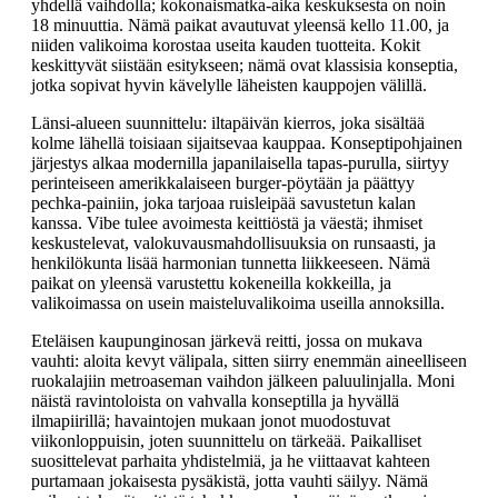
yhdellä vaihdolla; kokonaismatka-aika keskuksesta on noin
18 minuuttia. Nämä paikat avautuvat yleensä kello 11.00, ja
niiden valikoima korostaa useita kauden tuotteita. Kokit
keskittyvät siistään esitykseen; nämä ovat klassisia konseptia,
jotka sopivat hyvin kävelylle läheisten kauppojen välillä.
Länsi-alueen suunnittelu: iltapäivän kierros, joka sisältää
kolme lähellä toisiaan sijaitsevaa kauppaa. Konseptipohjainen
järjestys alkaa modernilla japanilaisella tapas-purulla, siirtyy
perinteiseen amerikkalaiseen burger-pöytään ja päättyy
pechka-painiin, joka tarjoaa ruisleipää savustetun kalan
kanssa. Vibe tulee avoimesta keittiöstä ja väestä; ihmiset
keskustelevat, valokuvausmahdollisuuksia on runsaasti, ja
henkilökunta lisää harmonian tunnetta liikkeeseen. Nämä
paikat on yleensä varustettu kokeneilla kokkeilla, ja
valikoimassa on usein maisteluvalikoima useilla annoksilla.
Eteläisen kaupunginosan järkevä reitti, jossa on mukava
vauhti: aloita kevyt välipala, sitten siirry enemmän aineelliseen
ruokalajiin metroaseman vaihdon jälkeen paluulinjalla. Moni
näistä ravintoloista on vahvalla konseptilla ja hyvällä
ilmapiirillä; havaintojen mukaan jonot muodostuvat
viikonloppuisin, joten suunnittelu on tärkeää. Paikalliset
suosittelevat parhaita yhdistelmiä, ja he viittaavat kahteen
purtamaan jokaisesta pysäkistä, jotta vauhti säilyy. Nämä