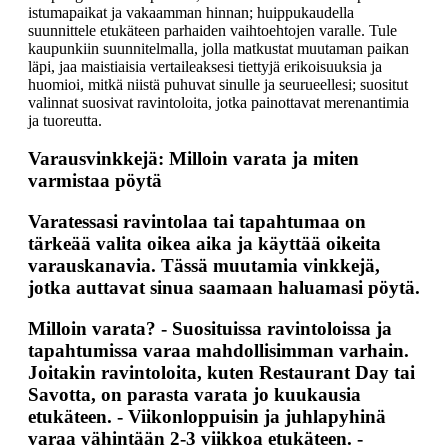
istumapaikat ja vakaamman hinnan; huippukaudella
suunnittele etukäteen parhaiden vaihtoehtojen varalle. Tule
kaupunkiin suunnitelmalla, jolla matkustat muutaman paikan
läpi, jaa maistiaisia vertaileaksesi tiettyjä erikoisuuksia ja
huomioi, mitkä niistä puhuvat sinulle ja seurueellesi; suositut
valinnat suosivat ravintoloita, jotka painottavat merenantimia
ja tuoreutta.
Varausvinkkejä: Milloin varata ja miten
varmistaa pöytä
Varatessasi ravintolaa tai tapahtumaa on
tärkeää valita oikea aika ja käyttää oikeita
varauskanavia. Tässä muutamia vinkkejä,
jotka auttavat sinua saamaan haluamasi pöytä.
Milloin varata?
-
Suosituissa ravintoloissa ja
tapahtumissa
varaa mahdollisimman varhain.
Joitakin ravintoloita, kuten
Restaurant Day
tai
Savotta
, on parasta varata jo kuukausia
etukäteen. -
Viikonloppuisin ja juhlapyhinä
varaa vähintään 2-3 viikkoa etukäteen. -