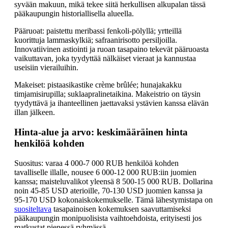
syvään makuun, mikä tekee siitä herkullisen alkupalan tässä
pääkaupungin historiallisella alueella.
Pääruoat: paistettu meribassi fenkoli-pölyllä; yrtteillä
kuorittuja lammaskylkiä; safraanirisotto persiljoilla.
Innovatiivinen astiointi ja ruoan tasapaino tekevät pääruoasta
vaikuttavan, joka tyydyttää nälkäiset vieraat ja kannustaa
useisiin vierailuihin.
Makeiset: pistaasikastike crème brûlée; hunajakakku
timjamisirupilla; suklaapralinetaikina. Makeistrio on täysin
tyydyttävä ja ihanteellinen jaettavaksi ystävien kanssa elävän
illan jälkeen.
Hinta-alue ja arvo: keskimääräinen hinta
henkilöä kohden
Suositus: varaa 4 000-7 000 RUB henkilöä kohden
tavalliselle illalle, nousee 6 000-12 000 RUB:iin juomien
kanssa; maisteluvalikot yleensä 8 500-15 000 RUB. Dollarina
noin 45-85 USD aterioille, 70-130 USD juomien kanssa ja
95-170 USD kokonaiskokemukselle. Tämä lähestymistapa on
suositeltava
tasapainoisen kokemuksen saavuttamiseksi
pääkaupungin monipuolisista vaihtoehdoista, erityisesti jos
matkustat pienessä ryhmässä.