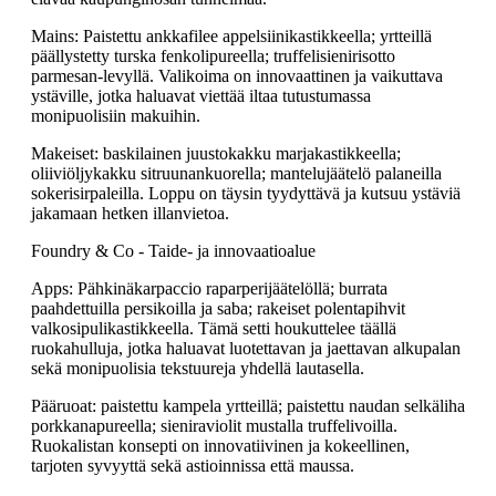
Mains: Paistettu ankkafilee appelsiinikastikkeella; yrtteillä
päällystetty turska fenkolipureella; truffelisienirisotto
parmesan-levyllä. Valikoima on innovaattinen ja vaikuttava
ystäville, jotka haluavat viettää iltaa tutustumassa
monipuolisiin makuihin.
Makeiset: baskilainen juustokakku marjakastikkeella;
oliiviöljykakku sitruunankuorella; mantelujäätelö palaneilla
sokerisirpaleilla. Loppu on täysin tyydyttävä ja kutsuu ystäviä
jakamaan hetken illanvietoa.
Foundry & Co - Taide- ja innovaatioalue
Apps: Pähkinäkarpaccio raparperijäätelöllä; burrata
paahdettuilla persikoilla ja saba; rakeiset polentapihvit
valkosipulikastikkeella. Tämä setti houkuttelee täällä
ruokahulluja, jotka haluavat luotettavan ja jaettavan alkupalan
sekä monipuolisia tekstuureja yhdellä lautasella.
Pääruoat: paistettu kampela yrtteillä; paistettu naudan selkäliha
porkkanapureella; sieniraviolit mustalla truffelivoilla.
Ruokalistan konsepti on innovatiivinen ja kokeellinen,
tarjoten syvyyttä sekä astioinnissa että maussa.