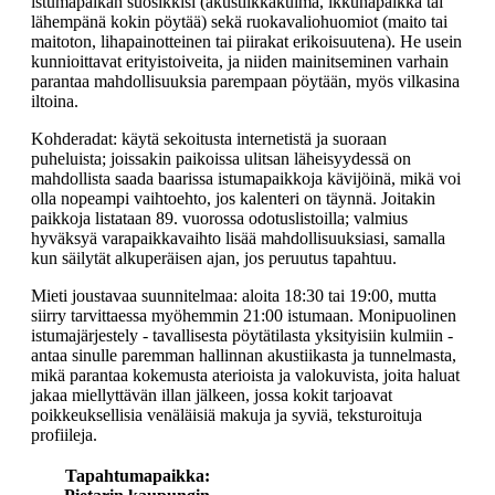
istumapaikan suosikkisi (akustiikkakulma, ikkunapaikka tai
lähempänä kokin pöytää) sekä ruokavaliohuomiot (maito tai
maitoton, lihapainotteinen tai piirakat erikoisuutena). He usein
kunnioittavat erityistoiveita, ja niiden mainitseminen varhain
parantaa mahdollisuuksia parempaan pöytään, myös vilkasina
iltoina.
Kohderadat: käytä sekoitusta internetistä ja suoraan
puheluista; joissakin paikoissa ulitsan läheisyydessä on
mahdollista saada baarissa istumapaikkoja kävijöinä, mikä voi
olla nopeampi vaihtoehto, jos kalenteri on täynnä. Joitakin
paikkoja listataan 89. vuorossa odotuslistoilla; valmius
hyväksyä varapaikkavaihto lisää mahdollisuuksiasi, samalla
kun säilytät alkuperäisen ajan, jos peruutus tapahtuu.
Mieti joustavaa suunnitelmaa: aloita 18:30 tai 19:00, mutta
siirry tarvittaessa myöhemmin 21:00 istumaan. Monipuolinen
istumajärjestely - tavallisesta pöytätilasta yksityisiin kulmiin -
antaa sinulle paremman hallinnan akustiikasta ja tunnelmasta,
mikä parantaa kokemusta aterioista ja valokuvista, joita haluat
jakaa miellyttävän illan jälkeen, jossa kokit tarjoavat
poikkeuksellisia venäläisiä makuja ja syviä, teksturoituja
profiileja.
Tapahtumapaikka: