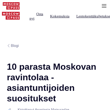
Osta
Kokemuksia
Lentokenttäkuljetukse
nyt
Blogi
10 parasta Moskovan
ravintolaa -
asiantuntijoiden
suositukset
Kirjoittanut Anastasia Maisuradze