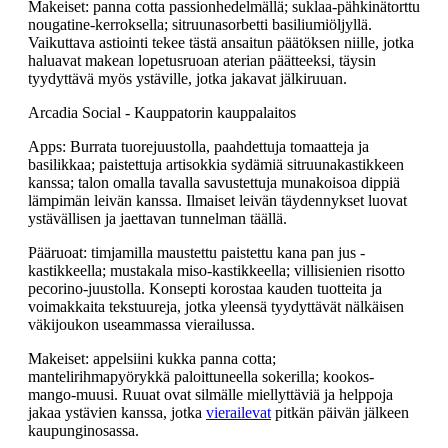
Makeiset: panna cotta passionhedelmällä; suklaa-pähkinätorttu
nougatine-kerroksella; sitruunasorbetti basiliumiöljyllä.
Vaikuttava astiointi tekee tästä ansaitun päätöksen niille, jotka
haluavat makean lopetusruoan aterian päätteeksi, täysin
tyydyttävä myös ystäville, jotka jakavat jälkiruuan.
Arcadia Social - Kauppatorin kauppalaitos
Apps: Burrata tuorejuustolla, paahdettuja tomaatteja ja
basilikkaa; paistettuja artisokkia sydämiä sitruunakastikkeen
kanssa; talon omalla tavalla savustettuja munakoisoa dippiä
lämpimän leivän kanssa. Ilmaiset leivän täydennykset luovat
ystävällisen ja jaettavan tunnelman täällä.
Pääruoat: timjamilla maustettu paistettu kana pan jus -
kastikkeella; mustakala miso-kastikkeella; villisienien risotto
pecorino-juustolla. Konsepti korostaa kauden tuotteita ja
voimakkaita tekstuureja, jotka yleensä tyydyttävät nälkäisen
väkijoukon useammassa vierailussa.
Makeiset: appelsiini kukka panna cotta;
mantelirihmapyörykkä paloittuneella sokerilla; kookos-
mango-muusi. Ruuat ovat silmälle miellyttäviä ja helppoja
jakaa ystävien kanssa, jotka
vierailevat
pitkän päivän jälkeen
kaupunginosassa.