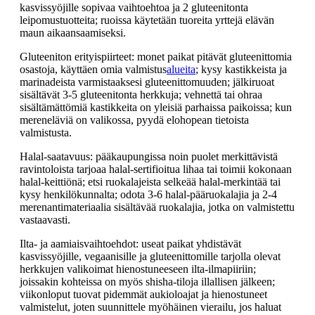
kasvissyöjille sopivaa vaihtoehtoa ja 2 gluteenitonta
leipomustuotteita; ruoissa käytetään tuoreita yrttejä elävän
maun aikaansaamiseksi.
Gluteeniton erityispiirteet: monet paikat pitävät gluteenittomia
osastoja, käyttäen omia valmistus
alueita
; kysy kastikkeista ja
marinadeista varmistaaksesi gluteenittomuuden; jälkiruoat
sisältävät 3-5 gluteenitonta herkkuja; vehnettä tai ohraa
sisältämättömiä kastikkeita on yleisiä parhaissa paikoissa; kun
mereneläviä on valikossa, pyydä elohopean tietoista
valmistusta.
Halal-saatavuus: pääkaupungissa noin puolet merkittävistä
ravintoloista tarjoaa halal-sertifioitua lihaa tai toimii kokonaan
halal-keittiönä; etsi ruokalajeista selkeää halal-merkintää tai
kysy henkilökunnalta; odota 3-6 halal-pääruokalajia ja 2-4
merenantimateriaalia sisältävää ruokalajia, jotka on valmistettu
vastaavasti.
Ilta- ja aamiaisvaihtoehdot: useat paikat yhdistävät
kasvissyöjille, vegaanisille ja gluteenittomille tarjolla olevat
herkkujen valikoimat hienostuneeseen ilta-ilmapiiriin;
joissakin kohteissa on myös shisha-tiloja illallisen jälkeen;
viikonloput tuovat pidemmät aukioloajat ja hienostuneet
valmistelut, joten suunnittele myöhäinen vierailu, jos haluat