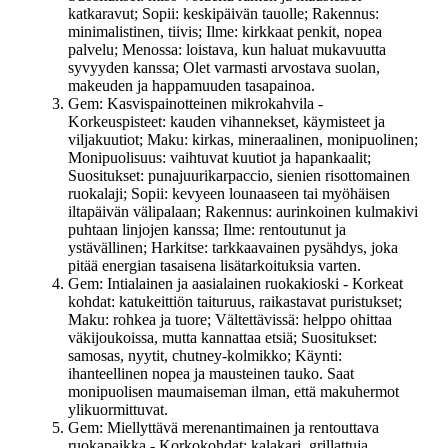
katkaravut; Sopii: keskipäivän tauolle; Rakennus:
minimalistinen, tiivis; Ilme: kirkkaat penkit, nopea
palvelu; Menossa: loistava, kun haluat mukavuutta
syvyyden kanssa; Olet varmasti arvostava suolan,
makeuden ja happamuuden tasapainoa.
Gem: Kasvispainotteinen mikrokahvila -
Korkeuspisteet: kauden vihannekset, käymisteet ja
viljakuutiot; Maku: kirkas, mineraalinen, monipuolinen;
Monipuolisuus: vaihtuvat kuutiot ja hapankaalit;
Suositukset: punajuurikarpaccio, sienien risottomainen
ruokalaji; Sopii: kevyeen lounaaseen tai myöhäisen
iltapäivän välipalaan; Rakennus: aurinkoinen kulmakivi
puhtaan linjojen kanssa; Ilme: rentoutunut ja
ystävällinen; Harkitse: tarkkaavainen pysähdys, joka
pitää energian tasaisena lisätarkoituksia varten.
Gem: Intialainen ja aasialainen ruokakioski - Korkeat
kohdat: katukeittiön taituruus, raikastavat puristukset;
Maku: rohkea ja tuore; Vältettävissä: helppo ohittaa
väkijoukoissa, mutta kannattaa etsiä; Suositukset:
samosas, nyytit, chutney-kolmikko; Käynti:
ihanteellinen nopea ja mausteinen tauko. Saat
monipuolisen maumaiseman ilman, että makuhermot
ylikuormittuvat.
Gem: Miellyttävä merenantimainen ja rentouttava
ruokapaikka - Korkokohdat: kalakari, grillattuja