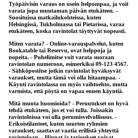
Työpäivisin
varaus on usein helpompaa, ja voit
varata jopa muutaman päivän etukäteen. -
Suosituissa matkailukohteissa
, kuten
Helsingissä
,
Tukholmassa
tai
Pietarissa
, varaa
etukäteen, koska ravintolat täyttyvät nopeasti.
Miten varata?
-
Online-varauspalvelut
, kuten
Bookatable
tai
Reservu
, ovat helppoja ja
nopeita. -
Puhelimitse
voit varata suoraan
ravintolan numeroon, esimerkiksi
09-123 4567
.
-
Sähköpostitse
jotkin ravintolat hyväksyvät
varaukset, mutta tämä voi olla hitaampaa. -
Käynti ravintolassa
on myös vaihtoehto, mutta
varmista, että pöytä on vapaa ennen käyntiä.
Mitä muuta huomioida?
-
Peruutukset
on hyvä
tehdä etukäteen, jos et voi tulla. Joissakin
ravintoloissa voi olla perumisvelvollisuus. -
Erikoistilanteet
, kuten suurten ryhmien
varaukset, saattavat vaatia erillistä yhteyttä
ravintolaan. -
Hinnat ja tarjoukset
voivat