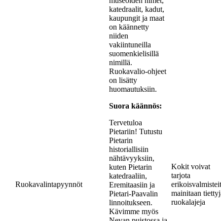
museoiden nimet,
katedraalit, kadut,
kaupungit ja maat
on käännetty
niiden
vakiintuneilla
suomenkielisillä
nimillä.
Ruokavalio-ohjeet
on lisätty
huomautuksiin.
Suora käännös:
Tervetuloa
Pietariin! Tutustu
Pietarin
historiallisiin
nähtävyyksiin,
Kokit voivat
kuten Pietarin
tarjota
katedraaliin,
Ruokavalintapyynnöt
erikoisvalmistei
Eremitaasiin ja
mainitaan tietty
Pietari-Paavalin
ruokalajeja
linnoitukseen.
Kävimme myös
Nevan puistossa ja