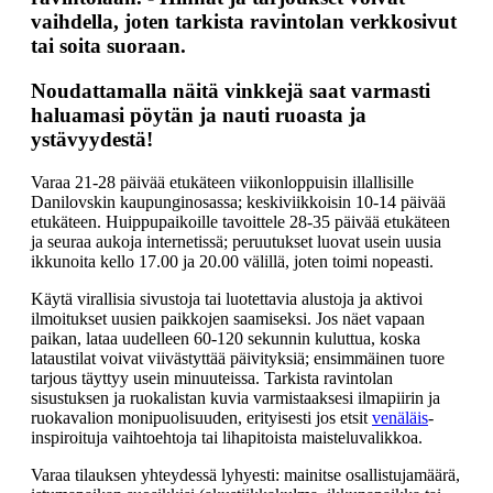
vaihdella, joten tarkista ravintolan verkkosivut
tai soita suoraan.
Noudattamalla näitä vinkkejä saat varmasti
haluamasi pöytän ja nauti ruoasta ja
ystävyydestä!
Varaa 21-28 päivää etukäteen viikonloppuisin illallisille
Danilovskin kaupunginosassa; keskiviikkoisin 10-14 päivää
etukäteen. Huippupaikoille tavoittele 28-35 päivää etukäteen
ja seuraa aukoja internetissä; peruutukset luovat usein uusia
ikkunoita kello 17.00 ja 20.00 välillä, joten toimi nopeasti.
Käytä virallisia sivustoja tai luotettavia alustoja ja aktivoi
ilmoitukset uusien paikkojen saamiseksi. Jos näet vapaan
paikan, lataa uudelleen 60-120 sekunnin kuluttua, koska
lataustilat voivat viivästyttää päivityksiä; ensimmäinen tuore
tarjous täyttyy usein minuuteissa. Tarkista ravintolan
sisustuksen ja ruokalistan kuvia varmistaaksesi ilmapiirin ja
ruokavalion monipuolisuuden, erityisesti jos etsit
venäläis
-
inspiroituja vaihtoehtoja tai lihapitoista maisteluvalikkoa.
Varaa tilauksen yhteydessä lyhyesti: mainitse osallistujamäärä,