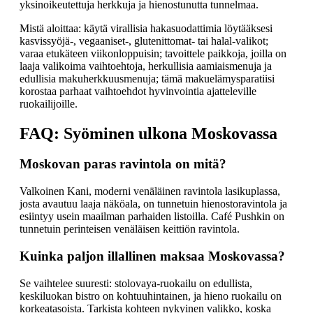
yksinoikeutettuja herkkuja ja hienostunutta tunnelmaa.
Mistä aloittaa: käytä virallisia hakasuodattimia löytääksesi
kasvissyöjä-, vegaaniset-, glutenittomat- tai halal-valikot;
varaa etukäteen viikonloppuisin; tavoittele paikkoja, joilla on
laaja valikoima vaihtoehtoja, herkullisia aamiaismenuja ja
edullisia makuherkkuusmenuja; tämä makuelämysparatiisi
korostaa parhaat vaihtoehdot hyvinvointia ajatteleville
ruokailijoille.
FAQ: Syöminen ulkona Moskovassa
Moskovan paras ravintola on mitä?
Valkoinen Kani, moderni venäläinen ravintola lasikuplassa,
josta avautuu laaja näköala, on tunnetuin hienostoravintola ja
esiintyy usein maailman parhaiden listoilla. Café Pushkin on
tunnetuin perinteisen venäläisen keittiön ravintola.
Kuinka paljon illallinen maksaa Moskovassa?
Se vaihtelee suuresti: stolovaya-ruokailu on edullista,
keskiluokan bistro on kohtuuhintainen, ja hieno ruokailu on
korkeatasoista. Tarkista kohteen nykyinen valikko, koska