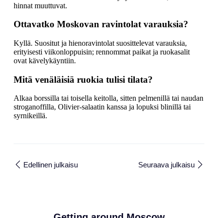
hinnat muuttuvat.
Ottavatko Moskovan ravintolat varauksia?
Kyllä. Suositut ja hienoravintolat suosittelevat varauksia,
erityisesti viikonloppuisin; rennommat paikat ja ruokasalit
ovat kävelykäyntiin.
Mitä venäläisiä ruokia tulisi tilata?
Alkaa borssilla tai toisella keitolla, sitten pelmenillä tai naudan
stroganoffilla, Olivier-salaatin kanssa ja lopuksi blinillä tai
syrnikeillä.
Edellinen julkaisu
Seuraava julkaisu
Getting around Moscow