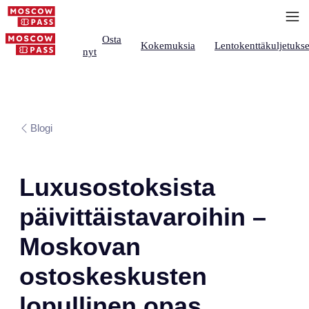
Osta
Kokemuksia
Lentokenttäkuljetukse
nyt
Blogi
Luxusostoksista
päivittäistavaroihin –
Moskovan
ostoskeskusten
lopullinen opas