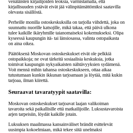
venäläisten kirjailijoiden teoksia, varmistamalla, että
kirjallisuuden ystävät eivät jää välinpitämättömiksi saatavilla
olevasta sisällöstä.
Perheille monilla ostoskeskuksilla on tarjolla viihdettä, joka on
suunnattu nuorille katsojille, mikä takaa, että päivä ulkona
tulee kaikille ikäryhmille taianomaiseksi kokemukseksi. Olipa
kyseessä kaupungin itä- tai länsiosassa, valinta ostopaikasta
on aina oikea.
Päätöksenä Moskovan ostoskeskukset eivät ole pelkkiä
ostopaikkoja; ne ovat tärkeitä sosiaalisia keskuksia, jotka
toimivat kaupungin nykyaikaisten nähtävyyksien sydämenä.
Voit mennä mihin tahansa ostoskeskukseen, ottaa aikaa
tutustumaan kunkin ikkunan tarjoamaan ja löytää, mitä kukin
tarjoaa, ilman kiirettä.
Seuraavat tavaratyypit saatavilla:
Moskovan ostoskeskukset tarjoavat laajan valikoiman
tavaroita sekä paikallisille että matkailijoille. Luksustavaroista
arjen tarpeisiin, löydät kaikille jotain.
Luksuksen maailmassa kansainväliset brändit esittelevät
uusimpia kokoelmiaan, mikä tekee siitä unelmaksi