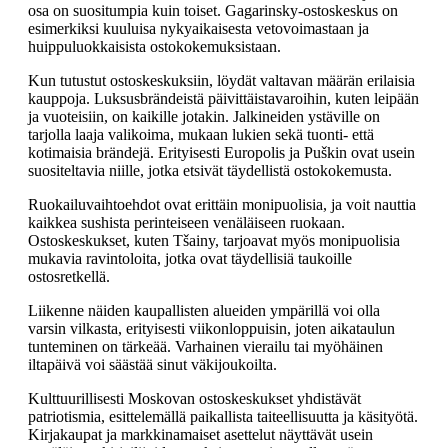
osa on suositumpia kuin toiset. Gagarinsky-ostoskeskus on
esimerkiksi kuuluisa nykyaikaisesta vetovoimastaan ja
huippuluokkaisista ostokokemuksistaan.
Kun tutustut ostoskeskuksiin, löydät valtavan määrän erilaisia
kauppoja. Luksusbrändeistä päivittäistavaroihin, kuten leipään
ja vuoteisiin, on kaikille jotakin. Jalkineiden ystäville on
tarjolla laaja valikoima, mukaan lukien sekä tuonti- että
kotimaisia brändejä. Erityisesti Europolis ja Puškin ovat usein
suositeltavia niille, jotka etsivät täydellistä ostokokemusta.
Ruokailuvaihtoehdot ovat erittäin monipuolisia, ja voit nauttia
kaikkea sushista perinteiseen venäläiseen ruokaan.
Ostoskeskukset, kuten Tšainy, tarjoavat myös monipuolisia
mukavia ravintoloita, jotka ovat täydellisiä taukoille
ostosretkellä.
Liikenne näiden kaupallisten alueiden ympärillä voi olla
varsin vilkasta, erityisesti viikonloppuisin, joten aikataulun
tunteminen on tärkeää. Varhainen vierailu tai myöhäinen
iltapäivä voi säästää sinut väkijoukoilta.
Kulttuurillisesti Moskovan ostoskeskukset yhdistävät
patriotismia, esittelemällä paikallista taiteellisuutta ja käsityötä.
Kirjakaupat ja markkinamaiset asettelut näyttävät usein