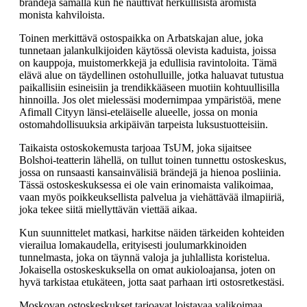
brändejä samalla kun he nauttivat herkullisista aromista
monista kahviloista.
Toinen merkittävä ostospaikka on Arbatskajan alue, joka
tunnetaan jalankulkijoiden käytössä olevista kaduista, joissa
on kauppoja, muistomerkkejä ja edullisia ravintoloita. Tämä
elävä alue on täydellinen ostohulluille, jotka haluavat tutustua
paikallisiin esineisiin ja trendikkääseen muotiin kohtuullisilla
hinnoilla. Jos olet mielessäsi modernimpaa ympäristöä, mene
Afimall Cityyn länsi-eteläiselle alueelle, jossa on monia
ostomahdollisuuksia arkipäivän tarpeista luksustuotteisiin.
Taikaista ostoskokemusta tarjoaa TsUM, joka sijaitsee
Bolshoi-teatterin lähellä, on tullut toinen tunnettu ostoskeskus,
jossa on runsaasti kansainvälisiä brändejä ja hienoa posliinia.
Tässä ostoskeskuksessa ei ole vain erinomaista valikoimaa,
vaan myös poikkeuksellista palvelua ja viehättävää ilmapiiriä,
joka tekee siitä miellyttävän viettää aikaa.
Kun suunnittelet matkasi, harkitse näiden tärkeiden kohteiden
vierailua lomakaudella, erityisesti joulumarkkinoiden
tunnelmasta, joka on täynnä valoja ja juhlallista koristelua.
Jokaisella ostoskeskuksella on omat aukioloajansa, joten on
hyvä tarkistaa etukäteen, jotta saat parhaan irti ostosretkestäsi.
Moskovan ostoskeskukset tarjoavat loistavaa valikoimaa,