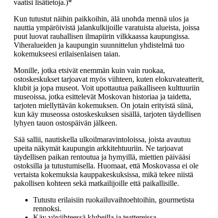
vaatisi lisätietoja.)*
Kun tutustut näihin paikkoihin, älä unohda mennä ulos ja
nauttia ympäröivistä jalankulkijoille varatuista alueista, joissa
puut luovat rauhallisen ilmapiirin vilkkaassa kaupungissa.
Viheralueiden ja kaupungin suunnittelun yhdistelmä tuo
kokemukseesi erilaisenlaisen taian.
Monille, jotka etsivät enemmän kuin vain ruokaa,
ostoskeskukset tarjoavat myös viihteen, kuten elokuvateatterit,
klubit ja jopa museot. Voit upottautua paikalliseen kulttuuriin
museoissa, jotka esittelevät Moskovan historiaa ja taidetta,
tarjoten miellyttävän kokemuksen. On jotain erityistä siinä,
kun käy museossa ostoskeskuksen sisällä, tarjoten täydellisen
lyhyen tauon ostospäivän jälkeen.
Sää sallii, nautiskella ulkoilmaravintoloissa, joista avautuu
upeita näkymät kaupungin arkkitehtuuriin. Ne tarjoavat
täydellisen paikan rentoutua ja hymyillä, miettien päivääsi
ostoksilla ja tutustumisella. Huomaat, että Moskovassa ei ole
vertaista kokemuksia kauppakeskuksissa, mikä tekee niistä
pakollisen kohteen sekä matkailijoille että paikallisille.
Tutustu erilaisiin ruokailuvaihtoehtoihin, gourmetista
rennoksi.
Käy yöviihteessä klubeilla ja teattereissa.