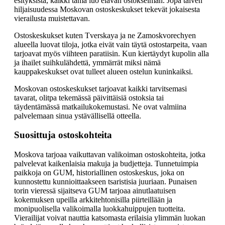
esityksistä, kaikki tämä luo elävän ostokselman. Jopa talven
hiljaisuudessa Moskovan ostoskeskukset tekevät jokaisesta
vierailusta muistettavan.
Ostoskeskukset kuten Tverskaya ja ne Zamoskvorechyen
alueella luovat tiloja, jotka eivät vain täytä ostostarpeita, vaan
tarjoavat myös viihteen paratiisin. Kun kiertäydyt kupolin alla
ja ihailet suihkulähdettä, ymmärrät miksi nämä
kauppakeskukset ovat tulleet alueen ostelun kuninkaiksi.
Moskovan ostoskeskukset tarjoavat kaikki tarvitsemasi
tavarat, olitpa tekemässä päivittäisiä ostoksia tai
täydentämässä matkailukokemustasi. Ne ovat valmiina
palvelemaan sinua ystävällisellä otteella.
Suosittuja ostoskohteita
Moskova tarjoaa vaikuttavan valikoiman ostoskohteita, jotka
palvelevat kaikenlaisia makuja ja budjetteja. Tunnetuimpia
paikkoja on GUM, historiallinen ostoskeskus, joka on
kunnostettu kunnioittaakseen tsaristisia juuriaan. Punaisen
torin vieressä sijaitseva GUM tarjoaa ainutlaatuisen
kokemuksen upeilla arkkitehtonisilla piirteillään ja
monipuolisella valikoimalla luokkahuippujen tuotteita.
Vierailijat voivat nauttia katsomasta erilaisia ylimmän luokan