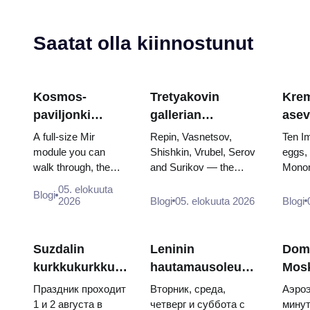
Saatat olla kiinnostunut
Kosmos-
Tretyakovin
Krem
paviljonki
gallerian
asev
VDNKh:ssa:
mestariteokset:
aart
A full-size Mir
Repin, Vasnetsov,
Ten I
Venäjän suurin
Maalaukset,
muna
module you can
Shishkin, Vrubel, Serov
eggs,
walk through, the
and Surikov — the
Monom
avaruusnäyttely
joiden takia
valt
Energia–Buran
works that stop people,
throne
kannattaa tehdä
kruu
05. elokuuta
Blogi
model, scorched
where they hang, and
and t
2026
Blogi
05. elokuuta 2026
Blogi
suunnitelmia
descent capsules
why booking the...
of Cat
and 120 pieces of
flight...
Suzdalin
Leninin
Dom
kurkkukurkku-
hautamausoleumi:
Mos
päivä 2026:
aukioloajat,
kesk
Праздник проходит
Вторник, среда,
Аэроэ
liput,
sisäänpääsy ja
Aero
1 и 2 августа в
четверг и суббота с
минут