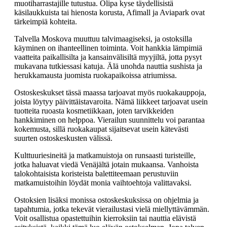
muotiharrastajille tutustua. Olipa kyse täydellisistä
käsilaukkuista tai hienosta korusta, Afimall ja Aviapark ovat
tärkeimpiä kohteita.
Talvella Moskova muuttuu talvimaagiseksi, ja ostoksilla
käyminen on ihanteellinen toiminta. Voit hankkia lämpimiä
vaatteita paikallisilta ja kansainvälisiltä myyjiltä, jotta pysyt
mukavana tutkiessasi katuja. Älä unohda nauttia sushista ja
herukkamausta juomista ruokapaikoissa atriumissa.
Ostoskeskukset tässä maassa tarjoavat myös ruokakauppoja,
joista löytyy päivittäistavaroita. Nämä liikkeet tarjoavat usein
tuotteita ruoasta kosmetiikkaan, joten tarvikkeiden
hankkiminen on helppoa. Vierailun suunnittelu voi parantaa
kokemusta, sillä ruokakaupat sijaitsevat usein kätevästi
suurten ostoskeskusten välissä.
Kulttuuriesineitä ja matkamuistoja on runsaasti turisteille,
jotka haluavat viedä Venäjältä jotain mukaansa. Vanhoista
talokohtaisista koristeista balettiteemaan perustuviin
matkamuistoihin löydät monia vaihtoehtoja valittavaksi.
Ostoksien lisäksi monissa ostoskeskuksissa on ohjelmia ja
tapahtumia, jotka tekevät vierailustasi vielä miellyttävämmän.
Voit osallistua opastettuihin kierroksiin tai nauttia elävistä