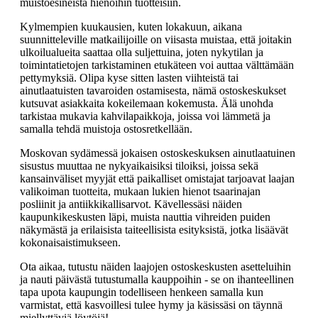
muistoesineistä hienoihin tuotteisiin.
Kylmempien kuukausien, kuten lokakuun, aikana
suunnitteleville matkailijoille on viisasta muistaa, että joitakin
ulkoilualueita saattaa olla suljettuina, joten nykytilan ja
toimintatietojen tarkistaminen etukäteen voi auttaa välttämään
pettymyksiä. Olipa kyse sitten lasten viihteistä tai
ainutlaatuisten tavaroiden ostamisesta, nämä ostoskeskukset
kutsuvat asiakkaita kokeilemaan kokemusta. Älä unohda
tarkistaa mukavia kahvilapaikkoja, joissa voi lämmetä ja
samalla tehdä muistoja ostosretkellään.
Moskovan sydämessä jokaisen ostoskeskuksen ainutlaatuinen
sisustus muuttaa ne nykyaikaisiksi tiloiksi, joissa sekä
kansainväliset myyjät että paikalliset omistajat tarjoavat laajan
valikoiman tuotteita, mukaan lukien hienot tsaarinajan
posliinit ja antiikkikallisarvot. Kävellessäsi näiden
kaupunkikeskusten läpi, muista nauttia vihreiden puiden
näkymästä ja erilaisista taiteellisista esityksistä, jotka lisäävät
kokonaisaistimukseen.
Ota aikaa, tutustu näiden laajojen ostoskeskusten asetteluihin
ja nauti päivästä tutustumalla kauppoihin - se on ihanteellinen
tapa upota kaupungin todelliseen henkeen samalla kun
varmistat, että kasvoillesi tulee hymy ja käsissäsi on täynnä
miellyttäviä löytöjä!