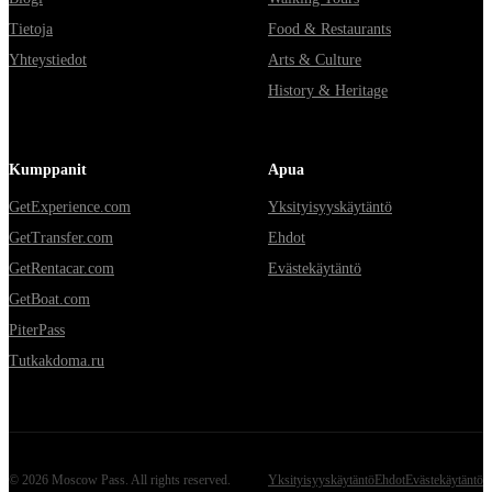
Tietoja
Food & Restaurants
Yhteystiedot
Arts & Culture
History & Heritage
Kumppanit
Apua
GetExperience.com
Yksityisyyskäytäntö
GetTransfer.com
Ehdot
GetRentacar.com
Evästekäytäntö
GetBoat.com
PiterPass
Tutkakdoma.ru
©
2026
Moscow Pass
. All rights reserved.
Yksityisyyskäytäntö
Ehdot
Evästekäytäntö