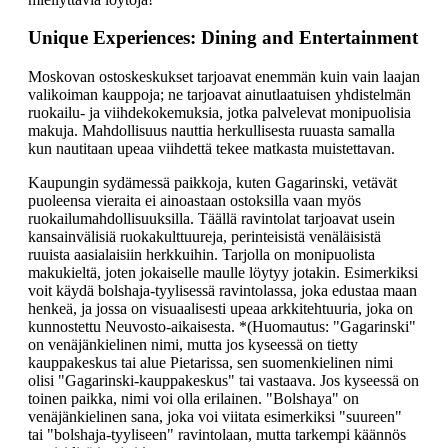
Unique Experiences: Dining and Entertainment
Moskovan ostoskeskukset tarjoavat enemmän kuin vain laajan
valikoiman kauppoja; ne tarjoavat ainutlaatuisen yhdistelmän
ruokailu- ja viihdekokemuksia, jotka palvelevat monipuolisia
makuja. Mahdollisuus nauttia herkullisesta ruuasta samalla
kun nautitaan upeaa viihdettä tekee matkasta muistettavan.
Kaupungin sydämessä paikkoja, kuten Gagarinski, vetävät
puoleensa vieraita ei ainoastaan ostoksilla vaan myös
ruokailumahdollisuuksilla. Täällä ravintolat tarjoavat usein
kansainvälisiä ruokakulttuureja, perinteisistä venäläisistä
ruuista aasialaisiin herkkuihin. Tarjolla on monipuolista
makukieltä, joten jokaiselle maulle löytyy jotakin. Esimerkiksi
voit käydä bolshaja-tyylisessä ravintolassa, joka edustaa maan
henkeä, ja jossa on visuaalisesti upeaa arkkitehtuuria, joka on
kunnostettu Neuvosto-aikaisesta. *(Huomautus: "Gagarinski"
on venäjänkielinen nimi, mutta jos kyseessä on tietty
kauppakeskus tai alue Pietarissa, sen suomenkielinen nimi
olisi "Gagarinski-kauppakeskus" tai vastaava. Jos kyseessä on
toinen paikka, nimi voi olla erilainen. "Bolshaya" on
venäjänkielinen sana, joka voi viitata esimerkiksi "suureen"
tai "bolshaja-tyyliseen" ravintolaan, mutta tarkempi käännös