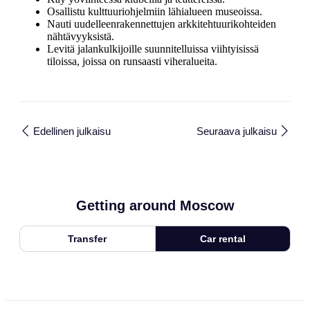
Osallistu kulttuuriohjelmiin lähialueen museoissa.
Nauti uudelleenrakennettujen arkkitehtuurikohteiden
nähtävyyksistä.
Levitä jalankulkijoille suunnitelluissa viihtyisissä
tiloissa, joissa on runsaasti viheralueita.
Edellinen julkaisu
Seuraava julkaisu
Getting around Moscow
Transfer
Car rental