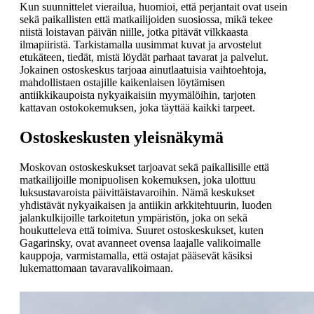
Kun suunnittelet vierailua, huomioi, että perjantait ovat usein
sekä paikallisten että matkailijoiden suosiossa, mikä tekee
niistä loistavan päivän niille, jotka pitävät vilkkaasta
ilmapiiristä. Tarkistamalla uusimmat kuvat ja arvostelut
etukäteen, tiedät, mistä löydät parhaat tavarat ja palvelut.
Jokainen ostoskeskus tarjoaa ainutlaatuisia vaihtoehtoja,
mahdollistaen ostajille kaikenlaisen löytämisen
antiikkikaupoista nykyaikaisiin myymälöihin, tarjoten
kattavan ostokokemuksen, joka täyttää kaikki tarpeet.
Ostoskeskusten yleisnäkymä
Moskovan ostoskeskukset tarjoavat sekä paikallisille että
matkailijoille monipuolisen kokemuksen, joka ulottuu
luksustavaroista päivittäistavaroihin. Nämä keskukset
yhdistävät nykyaikaisen ja antiikin arkkitehtuurin, luoden
jalankulkijoille tarkoitetun ympäristön, joka on sekä
houkutteleva että toimiva. Suuret ostoskeskukset, kuten
Gagarinsky, ovat avanneet ovensa laajalle valikoimalle
kauppoja, varmistamalla, että ostajat pääsevät käsiksi
lukemattomaan tavaravalikoimaan.