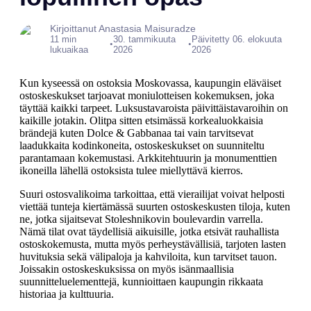
Kirjoittanut Anastasia Maisuradze
11 min
30. tammikuuta
Päivitetty 06. elokuuta
•
•
lukuaikaa
2026
2026
Kun kyseessä on ostoksia Moskovassa, kaupungin eläväiset
ostoskeskukset tarjoavat moniulotteisen kokemuksen, joka
täyttää kaikki tarpeet. Luksustavaroista päivittäistavaroihin on
kaikille jotakin. Olitpa sitten etsimässä korkealuokkaisia
brändejä kuten Dolce & Gabbanaa tai vain tarvitsevat
laadukkaita kodinkoneita, ostoskeskukset on suunniteltu
parantamaan kokemustasi. Arkkitehtuurin ja monumenttien
ikoneilla lähellä ostoksista tulee miellyttävä kierros.
Suuri ostosvalikoima tarkoittaa, että vierailijat voivat helposti
viettää tunteja kiertämässä suurten ostoskeskusten tiloja, kuten
ne, jotka sijaitsevat Stoleshnikovin boulevardin varrella.
Nämä tilat ovat täydellisiä aikuisille, jotka etsivät rauhallista
ostoskokemusta, mutta myös perheystävällisiä, tarjoten lasten
huvituksia sekä välipaloja ja kahviloita, kun tarvitset tauon.
Joissakin ostoskeskuksissa on myös isänmaallisia
suunnitteluelementtejä, kunnioittaen kaupungin rikkaata
historiaa ja kulttuuria.