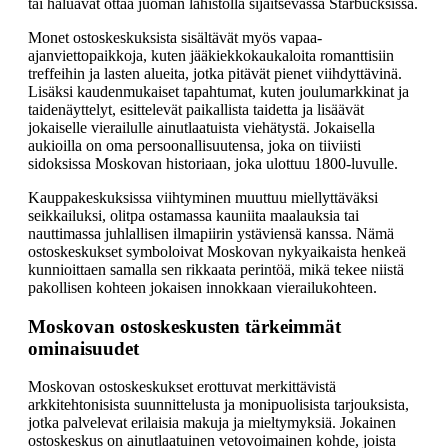
tai haluavat ottaa juoman lähistöllä sijaitsevassa Starbucksissa.
Monet ostoskeskuksista sisältävät myös vapaa-
ajanviettopaikkoja, kuten jääkiekkokaukaloita romanttisiin
treffeihin ja lasten alueita, jotka pitävät pienet viihdyttävinä.
Lisäksi kaudenmukaiset tapahtumat, kuten joulumarkkinat ja
taidenäyttelyt, esittelevät paikallista taidetta ja lisäävät
jokaiselle vierailulle ainutlaatuista viehätystä. Jokaisella
aukioilla on oma persoonallisuutensa, joka on tiiviisti
sidoksissa Moskovan historiaan, joka ulottuu 1800-luvulle.
Kauppakeskuksissa viihtyminen muuttuu miellyttäväksi
seikkailuksi, olitpa ostamassa kauniita maalauksia tai
nauttimassa juhlallisen ilmapiirin ystäviensä kanssa. Nämä
ostoskeskukset symboloivat Moskovan nykyaikaista henkeä
kunnioittaen samalla sen rikkaata perintöä, mikä tekee niistä
pakollisen kohteen jokaisen innokkaan vierailukohteen.
Moskovan ostoskeskusten tärkeimmät
ominaisuudet
Moskovan ostoskeskukset erottuvat merkittävistä
arkkitehtonisista suunnittelusta ja monipuolisista tarjouksista,
jotka palvelevat erilaisia makuja ja mieltymyksiä. Jokainen
ostoskeskus on ainutlaatuinen vetovoimainen kohde, joista