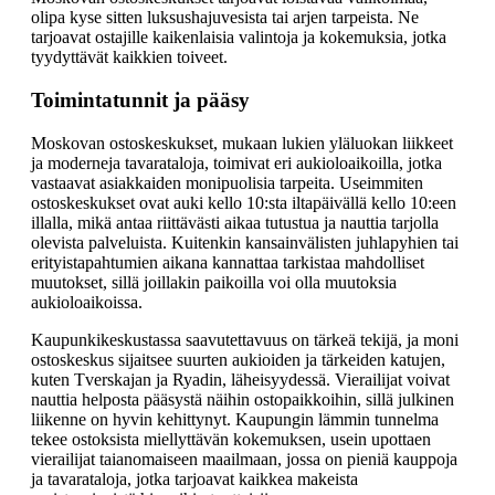
olipa kyse sitten luksushajuvesista tai arjen tarpeista. Ne
tarjoavat ostajille kaikenlaisia valintoja ja kokemuksia, jotka
tyydyttävät kaikkien toiveet.
Toimintatunnit ja pääsy
Moskovan ostoskeskukset, mukaan lukien yläluokan liikkeet
ja moderneja tavarataloja, toimivat eri aukioloaikoilla, jotka
vastaavat asiakkaiden monipuolisia tarpeita. Useimmiten
ostoskeskukset ovat auki kello 10:sta iltapäivällä kello 10:een
illalla, mikä antaa riittävästi aikaa tutustua ja nauttia tarjolla
olevista palveluista. Kuitenkin kansainvälisten juhlapyhien tai
erityistapahtumien aikana kannattaa tarkistaa mahdolliset
muutokset, sillä joillakin paikoilla voi olla muutoksia
aukioloaikoissa.
Kaupunkikeskustassa saavutettavuus on tärkeä tekijä, ja moni
ostoskeskus sijaitsee suurten aukioiden ja tärkeiden katujen,
kuten Tverskajan ja Ryadin, läheisyydessä. Vierailijat voivat
nauttia helposta pääsystä näihin ostopaikkoihin, sillä julkinen
liikenne on hyvin kehittynyt. Kaupungin lämmin tunnelma
tekee ostoksista miellyttävän kokemuksen, usein upottaen
vierailijat taianomaiseen maailmaan, jossa on pieniä kauppoja
ja tavarataloja, jotka tarjoavat kaikkea makeista