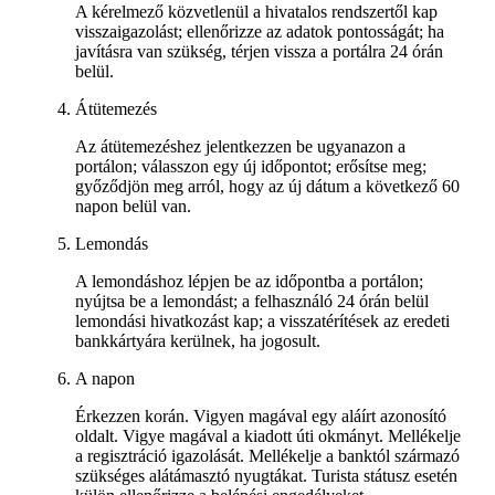
A kérelmező közvetlenül a hivatalos rendszertől kap
visszaigazolást; ellenőrizze az adatok pontosságát; ha
javításra van szükség, térjen vissza a portálra 24 órán
belül.
Átütemezés
Az átütemezéshez jelentkezzen be ugyanazon a
portálon; válasszon egy új időpontot; erősítse meg;
győződjön meg arról, hogy az új dátum a következő 60
napon belül van.
Lemondás
A lemondáshoz lépjen be az időpontba a portálon;
nyújtsa be a lemondást; a felhasználó 24 órán belül
lemondási hivatkozást kap; a visszatérítések az eredeti
bankkártyára kerülnek, ha jogosult.
A napon
Érkezzen korán. Vigyen magával egy aláírt azonosító
oldalt. Vigye magával a kiadott úti okmányt. Mellékelje
a regisztráció igazolását. Mellékelje a banktól származó
szükséges alátámasztó nyugtákat. Turista státusz esetén