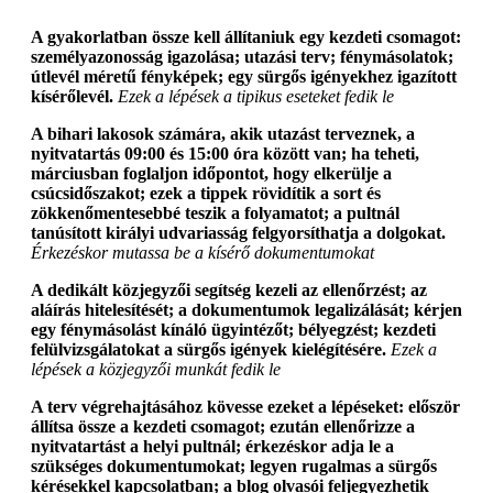
A gyakorlatban össze kell állítaniuk egy kezdeti csomagot:
személyazonosság igazolása; utazási terv; fénymásolatok;
útlevél méretű fényképek; egy sürgős igényekhez igazított
kísérőlevél.
Ezek a lépések a tipikus eseteket fedik le
A bihari lakosok számára, akik utazást terveznek, a
nyitvatartás 09:00 és 15:00 óra között van; ha teheti,
márciusban foglaljon időpontot, hogy elkerülje a
csúcsidőszakot; ezek a tippek rövidítik a sort és
zökkenőmentesebbé teszik a folyamatot; a pultnál
tanúsított királyi udvariasság felgyorsíthatja a dolgokat.
Érkezéskor mutassa be a kísérő dokumentumokat
A dedikált közjegyzői segítség kezeli az ellenőrzést; az
aláírás hitelesítését; a dokumentumok legalizálását; kérjen
egy fénymásolást kínáló ügyintézőt; bélyegzést; kezdeti
felülvizsgálatokat a sürgős igények kielégítésére.
Ezek a
lépések a közjegyzői munkát fedik le
A terv végrehajtásához kövesse ezeket a lépéseket: először
állítsa össze a kezdeti csomagot; ezután ellenőrizze a
nyitvatartást a helyi pultnál; érkezéskor adja le a
szükséges dokumentumokat; legyen rugalmas a sürgős
kérésekkel kapcsolatban; a blog olvasói feljegyezhetik