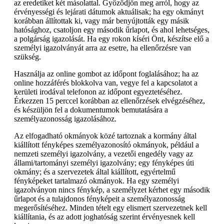
az eredetiket két másolattal. Győződjön meg arról, hogy az
érvényességi és lejárati dátumok aktuálisak; ha egy okmányt
korábban állítottak ki, vagy már benyújtották egy másik
hatósághoz, csatoljon egy második űrlapot, és ahol lehetséges,
a polgárság igazolását. Ha egy rokon kíséri Önt, készítse elő a
személyi igazolványát arra az esetre, ha ellenőrzésre van
szükség.
Használja az online gombot az időpont foglalásához; ha az
online hozzáférés blokkolva van, vegye fel a kapcsolatot a
kerületi irodával telefonon az időpont egyeztetéséhez.
Érkezzen 15 perccel korábban az ellenőrzések elvégzéséhez,
és készüljön fel a dokumentumok bemutatására a
személyazonosság igazolásához.
Az elfogadható okmányok közé tartoznak a kormány által
kiállított fényképes személyazonosító okmányok, például a
nemzeti személyi igazolvány, a vezetői engedély vagy az
állami/tartományi személyi igazolvány; egy fényképes úti
okmány; és a szervezetek által kiállított, egyértelmű
fényképeket tartalmazó okmányok. Ha egy személyi
igazolványon nincs fénykép, a személyzet kérhet egy második
űrlapot és a tulajdonos fényképeit a személyazonosság
megerősítéséhez. Minden tételt egy elismert szervezetnek kell
kiállítania, és az adott joghatóság szerint érvényesnek kell