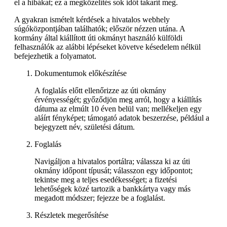
el a hibákat; ez a megközelítés sok időt takarít meg.
A gyakran ismételt kérdések a hivatalos webhely
súgóközpontjában találhatók; először nézzen utána. A
kormány által kiállított úti okmányt használó külföldi
felhasználók az alábbi lépéseket követve késedelem nélkül
befejezhetik a folyamatot.
Dokumentumok előkészítése
A foglalás előtt ellenőrizze az úti okmány
érvényességét; győződjön meg arról, hogy a kiállítás
dátuma az elmúlt 10 éven belül van; mellékeljen egy
aláírt fényképet; támogató adatok beszerzése, például a
bejegyzett név, születési dátum.
Foglalás
Navigáljon a hivatalos portálra; válassza ki az úti
okmány időpont típusát; válasszon egy időpontot;
tekintse meg a teljes esedékességet; a fizetési
lehetőségek közé tartozik a bankkártya vagy más
megadott módszer; fejezze be a foglalást.
Részletek megerősítése