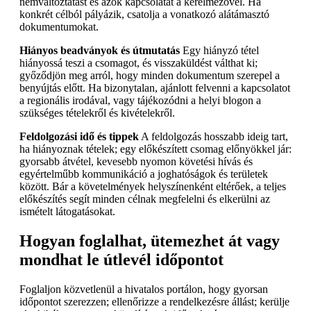
nemváltoztatást és azok kapcsolatát a kérelmezővel. Ha
konkrét célból pályázik, csatolja a vonatkozó alátámasztó
dokumentumokat.
Hiányos beadványok és útmutatás
Egy hiányzó tétel
hiányossá teszi a csomagot, és visszaküldést válthat ki;
győződjön meg arról, hogy minden dokumentum szerepel a
benyújtás előtt. Ha bizonytalan, ajánlott felvenni a kapcsolatot
a regionális irodával, vagy tájékozódni a helyi blogon a
szükséges tételekről és kivételekről.
Feldolgozási idő és tippek
A feldolgozás hosszabb ideig tart,
ha hiányoznak tételek; egy előkészített csomag előnyökkel jár:
gyorsabb átvétel, kevesebb nyomon követési hívás és
egyértelműbb kommunikáció a joghatóságok és területek
között. Bár a követelmények helyszínenként eltérőek, a teljes
előkészítés segít minden célnak megfelelni és elkerülni az
ismételt látogatásokat.
Hogyan foglalhat, ütemezhet át vagy
mondhat le útlevél időpontot
Foglaljon közvetlenül a hivatalos portálon, hogy gyorsan
időpontot szerezzen; ellenőrizze a rendelkezésre állást; kerülje