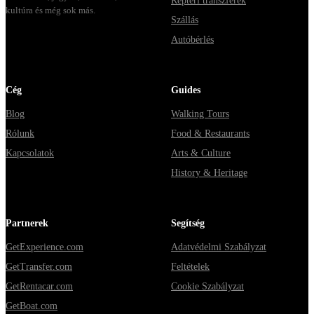
Reptéri transzferek
kultúra és még sok más.
Szállás
Autóbérlés
Cég
Guides
Blog
Walking Tours
Rólunk
Food & Restaurants
Kapcsolatok
Arts & Culture
History & Heritage
Partnerek
Segítség
GetExperience.com
Adatvédelmi Szabályzat
GetTransfer.com
Feltételek
GetRentacar.com
Cookie Szabályzat
GetBoat.com