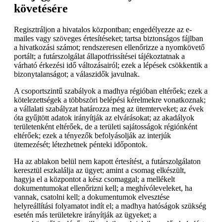
követésére
Regisztráljon a hivatalos központban; engedélyezze az e-
mailes vagy szöveges értesítéseket; tartsa biztonságos fájlban
a hivatkozási számot; rendszeresen ellenőrizze a nyomkövető
portált; a futárszolgálat állapotfrissítései tájékoztatnak a
várható érkezési idő változásairól; ezek a lépések csökkentik a
bizonytalanságot; a válaszidők javulnak.
A csoportszintű szabályok a madhya régióban eltérőek; ezek a
kötelezettségek a többszöri belépési kérelmekre vonatkoznak;
a vállalati szabályzat határozza meg az ütemterveket; az évek
óta gyűjtött adatok irányítják az elvárásokat; az akadályok
területenként eltérőek, de a területi sajátosságok régiónként
eltérőek; ezek a tényezők befolyásolják az interjúk
ütemezését; létezhetnek pénteki időpontok.
Ha az ablakon belül nem kapott értesítést, a futárszolgálaton
keresztül eszkalálja az ügyet; amint a csomag elkészült,
hagyja el a központot a kész csomaggal; a mellékelt
dokumentumokat ellenőrizni kell; a meghívóleveleket, ha
vannak, csatolni kell; a dokumentumok elvesztése
helyreállítási folyamatot indít el; a madhya hatóságok szükség
esetén más területekre irányítják az ügyeket; a