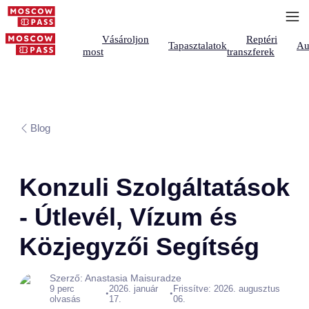
Vásároljon
Reptéri
Tapasztalatok
Au
most
transzferek
Blog
Konzuli Szolgáltatások
- Útlevél, Vízum és
Közjegyzői Segítség
Szerző: Anastasia Maisuradze
9 perc
2026. január
Frissítve: 2026. augusztus
•
•
olvasás
17.
06.