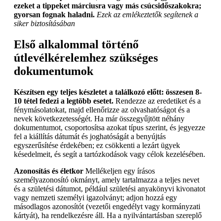
ezeket a tippeket márciusra vagy más csúcsidőszakokra;
gyorsan fognak haladni.
Ezek az emlékeztetők segítenek a
siker biztosításában
Első alkalommal történő
útlevélkérelemhez szükséges
dokumentumok
Készítsen egy teljes készletet a találkozó előtt: összesen 8-
10 tétel fedezi a legtöbb esetet.
Rendezze az eredetiket és a
fénymásolatokat, majd ellenőrizze az olvashatóságot és a
nevek következetességét. Ha már összegyűjtött néhány
dokumentumot, csoportosítsa azokat típus szerint, és jegyezze
fel a kiállítás dátumát és joghatóságát a benyújtás
egyszerűsítése érdekében; ez csökkenti a lezárt ügyek
késedelmeit, és segít a tartózkodások vagy célok kezelésében.
Azonosítás és életkor
Mellékeljen egy írásos
személyazonosító okmányt, amely tartalmazza a teljes nevet
és a születési dátumot, például születési anyakönyvi kivonatot
vagy nemzeti személyi igazolványt; adjon hozzá egy
másodlagos azonosítót (vezetői engedélyt vagy kormányzati
kártyát), ha rendelkezésre áll. Ha a nyilvántartásban szereplő