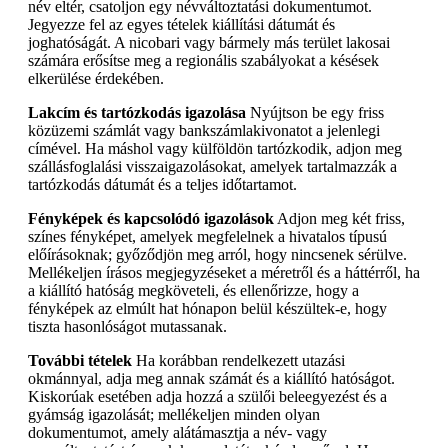
név eltér, csatoljon egy névváltoztatási dokumentumot.
Jegyezze fel az egyes tételek kiállítási dátumát és
joghatóságát. A nicobari vagy bármely más terület lakosai
számára erősítse meg a regionális szabályokat a késések
elkerülése érdekében.
Lakcím és tartózkodás igazolása
Nyújtson be egy friss
közüzemi számlát vagy bankszámlakivonatot a jelenlegi
címével. Ha máshol vagy külföldön tartózkodik, adjon meg
szállásfoglalási visszaigazolásokat, amelyek tartalmazzák a
tartózkodás dátumát és a teljes időtartamot.
Fényképek és kapcsolódó igazolások
Adjon meg két friss,
színes fényképet, amelyek megfelelnek a hivatalos típusú
előírásoknak; győződjön meg arról, hogy nincsenek sérülve.
Mellékeljen írásos megjegyzéseket a méretről és a háttérről, ha
a kiállító hatóság megköveteli, és ellenőrizze, hogy a
fényképek az elmúlt hat hónapon belül készültek-e, hogy
tiszta hasonlóságot mutassanak.
További tételek
Ha korábban rendelkezett utazási
okmánnyal, adja meg annak számát és a kiállító hatóságot.
Kiskorúak esetében adja hozzá a szülői beleegyezést és a
gyámság igazolását; mellékeljen minden olyan
dokumentumot, amely alátámasztja a név- vagy