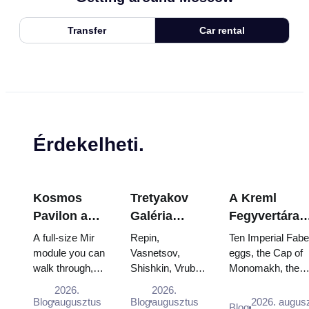
Transfer
Car rental
Érdekelheti.
Kosmos
Tretyakov
A Kreml
Pavilon a
Galéria
Fegyvertára
VDNKh-ban:
remekművei:
Kincsei:
A full-size Mir
Repin,
Ten Imperial Fab
Oroszország
Azok a
Fabergé-tojá
module you can
Vasnetsov,
eggs, the Cap of
walk through,
Shishkin, Vrubel,
Monomakh, the
legnagyobb
festmények,
Trónok és
the Energia–
Serov and
double throne of 
űrkutató
amelyek
Koronázási
2026.
2026.
Buran model,
Surikov — the
boy tsars and the
Blog
augusztus
Blog
augusztus
2026. augus
kiállításán
miatt
Palástok
Blog