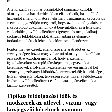
lennie.
A lettországi vagy más országokból származó külföldi
okmányokat a határkerületekben elismerhetik, ha a kiállító
hatóságot a helyi joghatóság elismeri. Turizmussal kapcsolatos
esetekben győződjön meg arról, hogy az úti okmány aktív, és
a kapcsolódó dokumentumokat benyújtották; ez a lehetőség
valószínűleg további ellenőrzést igényel, és meghaladhatja a
szokásos feldolgozási időt. Andamánban az eljárások
irodánként eltérőek lehetnek; előzetesen ellenőrizze.
Fontos megjegyzések: ellenőrizze a lejárati időt és az
érvényességet; hozza magával az úti okmányt, ha korábban
pályázott; győződjön meg arról, hogy a személyi
igazolványokon szereplő fényképek megegyeznek a
kérelmezővel; a folyamat kezeléséhez vigyen magával két
személyi igazolványt különböző szervezetektől; ha szükséges,
legyen jelen egy rokon; tervezzen előre, mivel a feldolgozási
lépések további ellenőrzést és útmutatást igényelhetnek a
kiállító szervezettől.
Tipikus feldolgozási idők és
módszerek az útlevél-, vízum- vagy
közjegyzői kérelmek nyomon