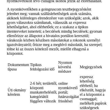
nyomkövetőkön lévő csillagok ikonok jelzik az előrehaladást.
A nyomkövetőkben a goingruscom tesztbejegyzésként
jelenhet meg; vannak szálláslehetőségek azok számára,
akiknek különleges elrendezésre van szükségük; azok, akik
gyors válaszokra számítanak, válasszák az expressz
lehetőségeket, ahol elérhetőek; ez a szakasz a tipikus
ütemterveket ismerteti; a becslések mindig becslések; gyorsan
ellenőrizze az állapotot a hivatalos portálon keresztül;
várakozás közben készítsen másolatokat a rokonok személyi
igazolványairól; őrizze meg a meghívó másolatát, ha szerepel;
töltse ki az összes kötelező mezőt, mielőtt elhagyná a
központot.
Nyomon
Dokumentum
Tipikus
követési
Megjegyzések
típusa
feldolgozási idő
módszer
expressz
lehetőség
2-6 hét; területtől,
online
elérhető; ha
központi
nyomkövető
Úti okmány
elkészült, hagyja
munkaterheléstől,
portál;
kérelem
el a központot a
kategóriától
futárszolgálat
csomaggal;
függően változik
frissítései
mellékelt papírok
szükségesek