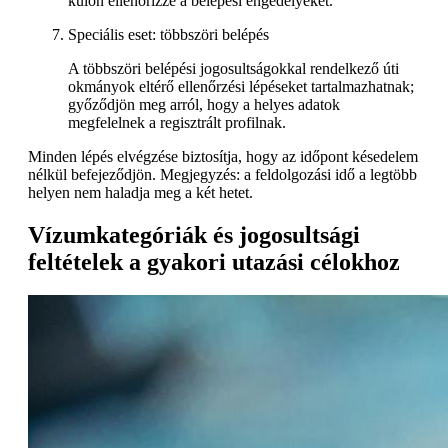
külön ellenőrizze a belépési engedélyeket.
Speciális eset: többszöri belépés
A többszöri belépési jogosultságokkal rendelkező úti
okmányok eltérő ellenőrzési lépéseket tartalmazhatnak;
győződjön meg arról, hogy a helyes adatok
megfelelnek a regisztrált profilnak.
Minden lépés elvégzése biztosítja, hogy az időpont késedelem
nélkül befejeződjön. Megjegyzés: a feldolgozási idő a legtöbb
helyen nem haladja meg a két hetet.
Vízumkategóriák és jogosultsági
feltételek a gyakori utazási célokhoz