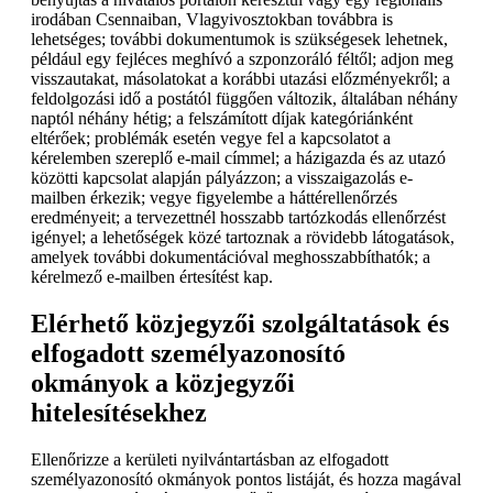
irodában Csennaiban, Vlagyivosztokban továbbra is
lehetséges; további dokumentumok is szükségesek lehetnek,
például egy fejléces meghívó a szponzoráló féltől; adjon meg
visszautakat, másolatokat a korábbi utazási előzményekről; a
feldolgozási idő a postától függően változik, általában néhány
naptól néhány hétig; a felszámított díjak kategóriánként
eltérőek; problémák esetén vegye fel a kapcsolatot a
kérelemben szereplő e-mail címmel; a házigazda és az utazó
közötti kapcsolat alapján pályázzon; a visszaigazolás e-
mailben érkezik; vegye figyelembe a háttérellenőrzés
eredményeit; a tervezettnél hosszabb tartózkodás ellenőrzést
igényel; a lehetőségek közé tartoznak a rövidebb látogatások,
amelyek további dokumentációval meghosszabbíthatók; a
kérelmező e-mailben értesítést kap.
Elérhető közjegyzői szolgáltatások és
elfogadott személyazonosító
okmányok a közjegyzői
hitelesítésekhez
Ellenőrizze a kerületi nyilvántartásban az elfogadott
személyazonosító okmányok pontos listáját, és hozza magával