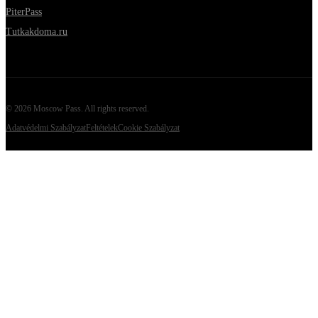
PiterPass
Tutkakdoma.ru
©
2026
Moscow Pass
. All rights reserved.
Adatvédelmi Szabályzat
Feltételek
Cookie Szabályzat