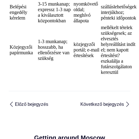
3-15 munkanap;
nyomkövető
Belépési
szálláslehetőségek
expressz 1-3 nap
oldal;
engedély
interjúkhoz;
a kiválasztott
meghívó
kérelem
pénteki időpontok
központokban
állapota
mellékelt tételek
szükségesek; az
elvesztés
1-3 munkanap;
közjegyzői
helyreállítást indít
Közjegyzői
hosszabb, ha
portál; e-mail
el; nem kapott
papírmunka
ellenőrzésre van
értesítések
értesítést?
szükség
eszkalálja a
futárszolgálaton
keresztül
Előző bejegyzés
Következő bejegyzés
Getting around Moscow