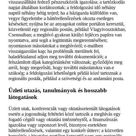
visszaszállítást fedező pénzeszközök igazolása; a tartózkodás
napjai általában korlátozottak; a feldolgozási idő néhány
naptól néhány hétig terjed; ha a házigazda külföldön van,
vegye figyelembe a háttérellenőrzések okozta esetleges
késéseket; nyújtsa be az anyagokat online portálon keresztül,
közvetlenül egy regionális postán, például Vlagyivosztokban,
Csennaiban; a meghívó gyakran királyi fejléces papírra van
nyomtatva, ami segít a legitimitás megteremtésében;
nyomtasson másolatokat a meghívóról; e-mailben
visszaigazolást kap; ha problémák merülnek fel,
haladéktalanul adjon meg további dokumentációt; a
felszámított díjak kategóriánként változnak; győződjön meg
arról, hogy megerősíti, hogy további másolatokra van-e
szükség; a feldolgozási lehetőségek példái közé tartoznak a
regionális posták, például a szövetségi és az andamáni posta.
Üzleti utazás, tanulmányok és hosszabb
látogatások
Üzleti utak, konferenciák vagy oktatásorientált látogatások
esetén a jogosultság feltételei közé tartozik a meghívás egy
fogadó cégtől vagy oktatási intézménytől, a finanszírozás
igazolása vagy szponzori levél, bizonyos esetekben
háttérellenőrzések, valamint egy konkrét útiterv; a közvetlen
benyújtás a hivatalos portálon keresztül vagy egy regionális