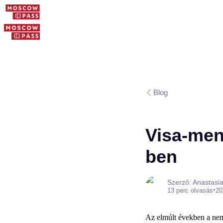
Blog
Visa-ment
ben
Szerző: Anastasi
•
13 perc olvasás
20
Az elmúlt években a nemz