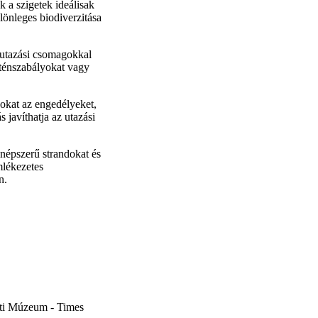
 a szigetek ideálisak
önleges biodiverzitása
 utazási csomagokkal
anténszabályokat vagy
kat az engedélyeket,
 javíthatja az utazási
 népszerű strandokat és
mlékezetes
n.
eti Múzeum - Times