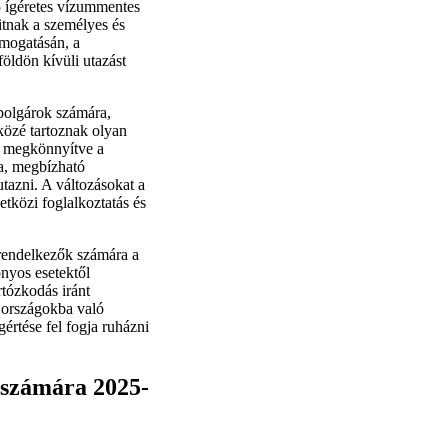
5 ígéretes vízummentes
itnak a személyes és
ámogatásán, a
öldön kívüli utazást
mpolgárok számára,
közé tartoznak olyan
, megkönnyítve a
a, megbízható
tazni. A változásokat a
etközi foglalkoztatás és
l rendelkezők számára a
onyos esetektől
rtózkodás iránt
 országokba való
rtése fel fogja ruházni
k számára 2025-