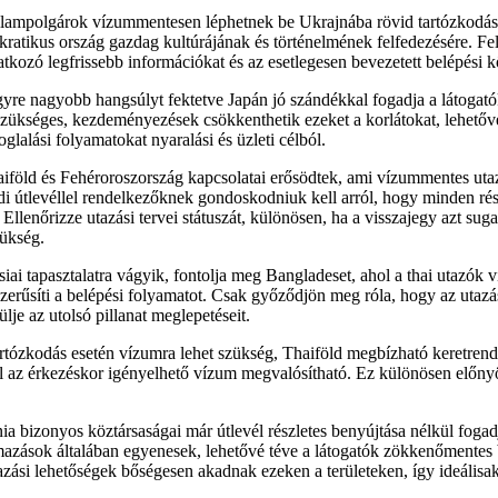
állampolgárok vízummentesen léphetnek be Ukrajnába rövid tartózkodás 
kratikus ország gazdag kultúrájának és történelmének felfedezésére. Felt
atkozó legfrissebb információkat és az esetlegesen bevezetett belépési 
gyre nagyobb hangsúlyt fektetve Japán jó szándékkal fogadja a látogat
kséges, kezdeményezések csökkenthetik ezeket a korlátokat, lehetővé 
lalási folyamatokat nyaralási és üzleti célból.
iföld és Fehéroroszország kapcsolatai erősödtek, ami vízummentes utaz
di útlevéllel rendelkezőknek gondoskodniuk kell arról, hogy minden rés
Ellenőrizze utazási tervei státuszát, különösen, ha a visszajegy azt suga
ükség.
siai tapasztalatra vágyik, fontolja meg Bangladeset, ahol a thai utazók
zerűsíti a belépési folyamatot. Csak győződjön meg róla, hogy az utazá
lje az utolsó pillanat meglepetéseit.
rtózkodás esetén vízumra lehet szükség, Thaiföld megbízható keretrends
l az érkezéskor igényelhető vízum megvalósítható. Ez különösen előnyö
a bizonyos köztársaságai már útlevél részletes benyújtása nélkül fogadjá
mazások általában egyenesek, lehetővé téve a látogatók zökkenőmentes 
ási lehetőségek bőségesen akadnak ezeken a területeken, így ideálisak