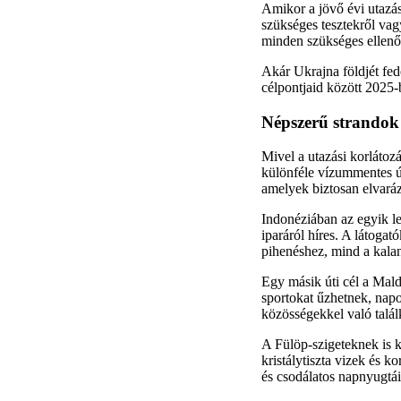
Amikor a jövő évi utazás
szükséges tesztekről va
minden szükséges ellenőr
Akár Ukrajna földjét fed
célpontjaid között 2025-
Népszerű strandok 
Mivel a utazási korlátoz
különféle vízummentes út
amelyek biztosan elvará
Indonéziában az egyik leg
iparáról híres. A látoga
pihenéshez, mind a kala
Egy másik úti cél a Maldí
sportokat űzhetnek, napo
közösségekkel való talál
A Fülöp-szigeteknek is k
kristálytiszta vizek és k
és csodálatos napnyugtái