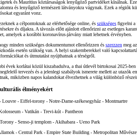
igetek és Mauritius köztársaságok lenyűgöző partvidéket kínálnak. Ezek
alomra és lenyűgöző természeti látványokra vágynak. Ezek a régiók kül
tósokat egyaránt vonz.
 ezeknek a célpontoknak az elérhetősége online, és
szükséges
figyelni a
tésekre és díjakra. A távozás előtt ajánlott ellenőrizni az esetleges kar
et, amelyek a korábbi koronavírus-járvány miatt lehetnek érvényben.
, hogy minden szükséges dokumentumot ellenőrizzen és
szerzzen
meg azo
zkodás esetén szükség van. A helyi szakemberekkel való kapcsolattartás
formációkat és útmutatást nyújthatnak a térségről.
bi évek korlátai közül kiszabadulva, a thai útlevél birtokosai 2025-ben
megfelelő tervezés és a jelenlegi szabályok ismerete mellett az utazók e
tnak, miközben napos kalandokat élvezhetnek a világ különböző részei
lturális élményekért
g - Louvre - Eiffel-torony - Notre-Dame-székesegyház - Montmartre
Kolosseum - Vatikán - Trevi-kút - Pantheon
i Torony - Senso-ji templom - Akihabara - Ueno Park
llamok - Central Park - Empire State Building - Metropolitan Művész