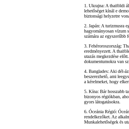
1. Ukrajna: A thaiföldi 
lehetőséget kínál e demo
biztonsági helyzetre von
2. Japán: A turizmusra e
hagyományosan vízum szü
számára az egyszerűbb fog
3. Fehéroroszország: Tha
eredményezett. A thaiföl
utazás megkezdése előtt. 
dokumentumokra van sz
4. Banglades: Aki dél-áz
beszerezhető, ami leegys
a kérelmeket, hogy elkerü
5. Kína: Bár hosszabb ta
bizonyos régiókban, aho
gyors látogatásokra.
6. Óceánia Régió: Óceáni
rendelkezőket. Az alkal
Munkalehetőségek és utaz