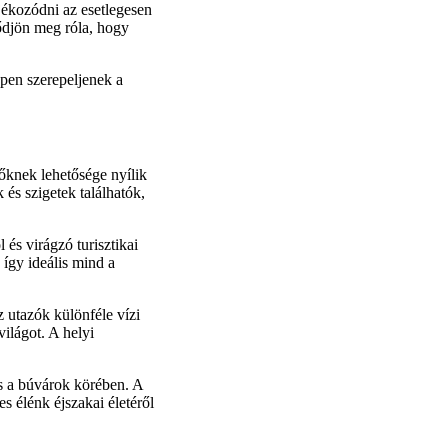
ájékozódni az esetlegesen
ődjön meg róla, hogy
ppen szerepeljenek a
őknek lehetősége nyílik
és szigetek találhatók,
 és virágzó turisztikai
 így ideális mind a
z utazók különféle vízi
ilágot. A helyi
és a búvárok körében. A
es élénk éjszakai életéről