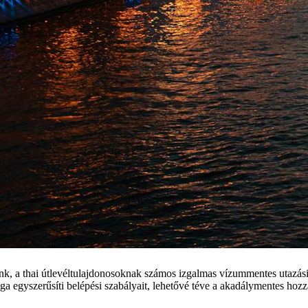
nk, a thai útlevéltulajdonosoknak számos izgalmas vízummentes utazási
a egyszerűsíti belépési szabályait, lehetővé téve a akadálymentes hozz