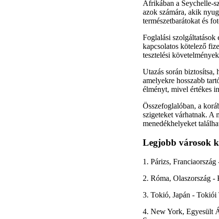
Afrikában a Seychelle-sz
azok számára, akik nyug
természetbarátokat és fo
Foglalási szolgáltatások
kapcsolatos kötelező fize
tesztelési követelmények
Utazás során biztosítsa
amelyekre hosszabb tartó
élményt, mivel értékes in
Összefoglalóban, a koráb
szigeteket várhatnak. A 
menedékhelyeket találha
Legjobb városok ku
1. Párizs, Franciaorszá
2. Róma, Olaszország - 
3. Tokió, Japán - Tokió
4. New York, Egyesült Á