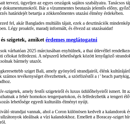
ait tervezi, ügyeljen az egyes országok sajátos szabályaira. Tanácsos t
gy dokumentumokról. Bár a vízummentes beutazás jelentős előny, győz
zés határidejét betartja a zökkenőmentes utazási élmény érdekében.
ezed fel, akár Banglades multiális tájait, ezek a desztinációk mindenké
ben. Légy proaktív, maradj informált, és élvezd az utazásaidat!
és szigetek, amiket
érdemes meglátogatni
ások várhatóan 2025 márciusában enyhülnek, a thai útlevéllel rendelkez
i célokat felfedezni. A népszerű lehetőségek között lenyűgöző strandok 
zsolnak bármely utazót.
keresettebb sziget Bali, amely gyönyörű strandjairól, élénk kultúrájáról
tók számos tevékenységet élvezhetnek, a szörfözéstől a।' beach partykig,
ndhoz.
v-szigetek, amely festői szigeteiről és luxus üdülőhelyeiről ismert. Itt a
zhatnak a fehér homokos tengerpartokon, és felfedezhetik a tengeri élőv
kozás lehetősége egyedi kulturális élményt nyújt.
iváló strandjai vannak, ahol a Coron különösen kedvelt a kalandorok 
orallzátonyok ideálisak a vízi kalandokhoz. Emellett a Boracay-sziget hír
ról.