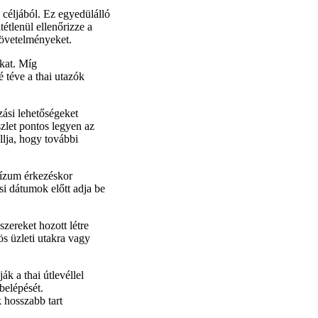
céljából. Ez egyedülálló
étlenül ellenőrizze a
követelményeket.
ókat. Míg
téve a thai utazók
ási lehetőségeket
zlet pontos legyen az
llja, hogy további
 vízum érkezéskor
si dátumok előtt adja be
zereket hozott létre
s üzleti utakra vagy
k a thai útlevéllel
belépését.
 hosszabb tart