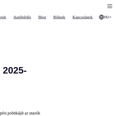
erek
Autóbérlés
Blog
Rólunk
Kapcsolatok
HU
l 2025-
ési politikáját az utazók