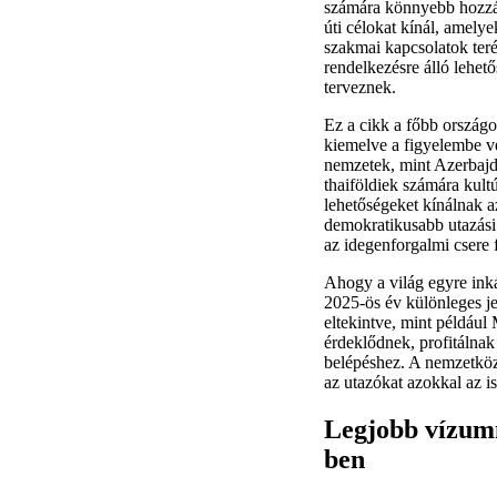
számára könnyebb hozzáf
úti célokat kínál, amely
szakmai kapcsolatok teré
rendelkezésre álló lehet
terveznek.
Ez a cikk a főbb országo
kiemelve a figyelembe ve
nemzetek, mint Azerbajd
thaiföldiek számára kul
lehetőségeket kínálnak a
demokratikusabb utazási 
az idegenforgalmi csere 
Ahogy a világ egyre inká
2025-ös év különleges je
eltekintve, mint például
érdeklődnek, profitálna
belépéshez. A nemzetköz
az utazókat azokkal az i
Legjobb vízumm
ben