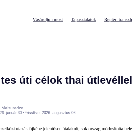
Vásároljon most
Tapasztalatok
Reptéri transzf
es úti célok thai útlevélle
a Maisuradze
•
26. január 30.
Frissítve: 2026. augusztus 06.
etközi utazás tájképe jelentősen átalakult, sok ország módosította belép