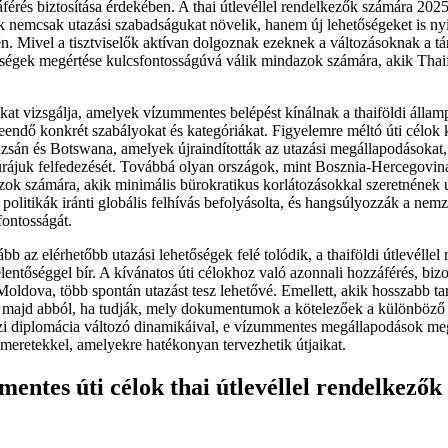
érés biztosítása érdekében. A thai útlevéllel rendelkezők számára 202
ek nemcsak utazási szabadságukat növelik, hanem új lehetőségeket is ny
n. Mivel a tisztviselők aktívan dolgoznak ezeknek a változásoknak a t
őségek megértése kulcsfontosságúvá válik mindazok számára, akik Thaif
kat vizsgálja, amelyek vízummentes belépést kínálnak a thaiföldi álla
endő konkrét szabályokat és kategóriákat. Figyelemre méltó úti célok 
zsán és Botswana, amelyek újraindították az utazási megállapodásokat
túrájuk felfedezését. Továbbá olyan országok, mint Bosznia-Hercegovin
zok számára, akik minimális bürokratikus korlátozásokkal szeretnének u
politikák iránti globális felhívás befolyásolta, és hangsúlyozzák a nemz
fontosságát.
bb az elérhetőbb utazási lehetőségek felé tolódik, a thaiföldi útlevélle
lentőséggel bír. A kívánatos úti célokhoz való azonnali hozzáférés, biz
 Moldova, több spontán utazást tesz lehetővé. Emellett, akik hosszabb ta
k majd abból, ha tudják, mely dokumentumok a kötelezőek a különböző
i diplomácia változó dinamikáival, e vízummentes megállapodások megé
smeretekkel, amelyekre hatékonyan tervezhetik útjaikat.
entes úti célok thai útlevéllel rendelkező