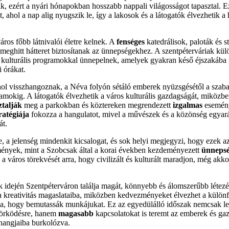
ik, ezért a nyári hónapokban hosszabb nappali világosságot tapasztal. E
t, ahol a nap alig nyugszik le, így a lakosok és a látogatók élvezhetik a
ros főbb látnivalói életre kelnek. A
fenséges
katedrálisok, paloták és 
, meghitt hátteret biztosítanak az ünnepségekhez. A szentpéterváriak kü
s kulturális programokkal ünnepelnek, amelyek gyakran késő éjszakába 
 órákat.
ol visszhangoznak, a Néva folyón sétáló emberek nyüzsgésétől a szaba
amokig. A látogatók élvezhetik a város kulturális gazdagságát, miközb
ztalják
meg a parkokban és köztereken megrendezett
izgalmas
esemény
ratégiája
fokozza a hangulatot, mivel a művészek és a közönség egyar
át.
, a jelenség mindenkit kicsalogat, és sok helyi megjegyzi, hogy ezek 
emények, mint a Szobcsak által a korai években kezdeményezett
ünneps
a város törekvését arra, hogy civilizált és kulturált maradjon, még akkor
ák idején Szentpéterváron találja magát, könnyebb és álomszerűbb létezé
 a kreativitás magaslataiba, miközben kedvezményeket élvezhet a külön
ja, hogy bemutassák munkájukat. Ez az egyedülálló időszak nemcsak leh
yörködésre, hanem
magasabb
kapcsolatokat is teremt az emberek és ga
angjaiba burkolózva.