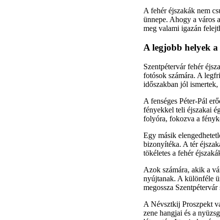
A fehér éjszakák nem csu
ünnepe. Ahogy a város a
meg valami igazán felejth
A legjobb helyek a
Szentpétervár fehér éjsz
fotósok számára. A legfr
időszakban jól ismertek,
A fenséges Péter-Pál erő
fényekkel teli éjszakai é
folyóra, fokozva a fény
Egy másik elengedhetetle
bizonyítéka. A tér éjsza
tökéletes a fehér éjsza
Azok számára, akik a váro
nyújtanak. A különféle ü
megossza Szentpétervár s
A Névsztkij Proszpekt val
zene hangjai és a nyüzs