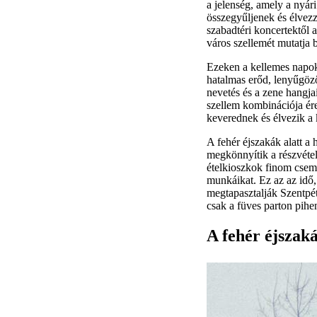
a jelenség, amely a nyár
összegyűljenek és élvez
szabadtéri koncertektől 
város szellemét mutatja 
Ezeken a kellemes napoko
hatalmas erőd, lenyűgöző
nevetés és a zene hangja
szellem kombinációja ére
keverednek és élvezik a 
A fehér éjszakák alatt a 
megkönnyítik a részvétel
ételkioszkok finom cseme
munkáikat. Ez az az idő
megtapasztalják Szentpét
csak a füves parton pihen
A fehér éjszaká