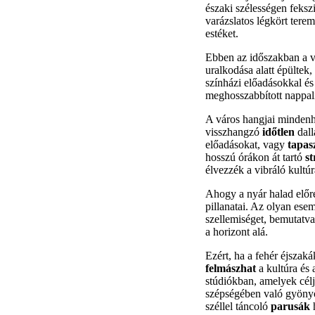
északi szélességen feksz
varázslatos légkört terem
estéket.
Ebben az időszakban a vá
uralkodása alatt épültek
színházi előadásokkal é
meghosszabbított nappali
A város hangjai mindenh
visszhangzó
időtlen
dall
előadásokat, vagy
tapas
hosszú órákon át tartó
st
élvezzék a vibráló kultúr
Ahogy a nyár halad előre
pillanatai. Az olyan es
szellemiséget, bemutatva 
a horizont alá.
Ezért, ha a fehér éjszak
felmászhat
a kultúra és
stúdiókban, amelyek cél
szépségében való gyön
széllel táncoló
parusák
h