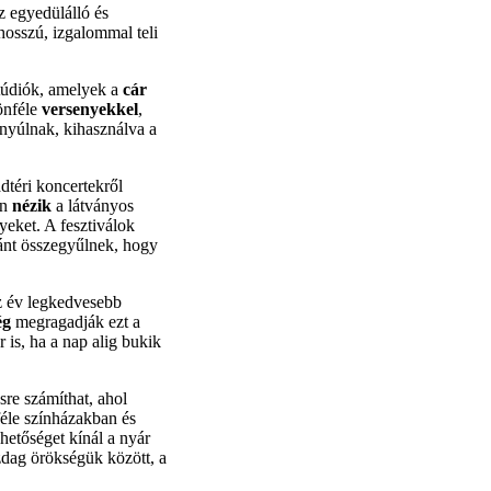
z egyedülálló és
 hosszú, izgalommal teli
stúdiók, amelyek a
cár
lönféle
versenyekkel
,
nyúlnak, kihasználva a
dtéri koncertekről
en
nézik
a látványos
eket. A fesztiválok
ánt összegyűlnek, hogy
az év legkedvesebb
ég
megragadják ezt a
 is, ha a nap alig bukik
sre számíthat, ahol
féle színházakban és
etőséget kínál a nyár
zdag örökségük között, a