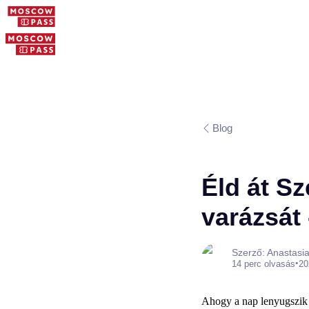
Blog
Éld át S
varázsát 
Szerző: Anastasi
•
14 perc olvasás
20
Ahogy a nap lenyugszik S