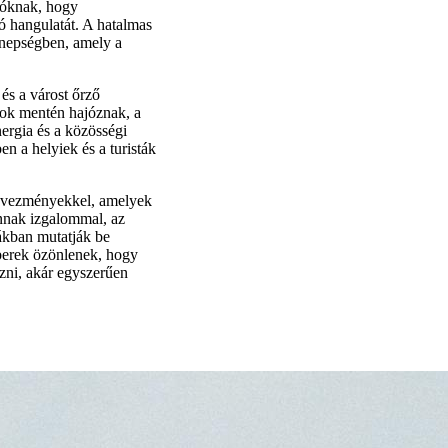
atóknak, hogy
ó hangulatát. A hatalmas
ünnepségben, amely a
és a várost őrző
tok mentén hajóznak, a
nergia és a közösségi
n a helyiek és a turisták
dvezményekkel, amelyek
annak izgalommal, az
ákban mutatják be
mberek özönlenek, hogy
ni, akár egyszerűen