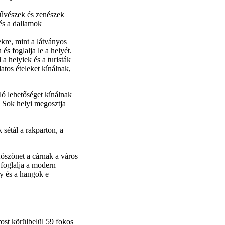
művészek és zenészek
és a dallamok
ekre, mint a látványos
s foglalja le a helyét.
a helyiek és a turisták
atos ételeket kínálnak,
ló lehetőséget kínálnak
. Sok helyi megosztja
sétál a rakparton, a
Köszönet a cárnak a város
n foglalja a modern
ny és a hangok e
ost körülbelül 59 fokos