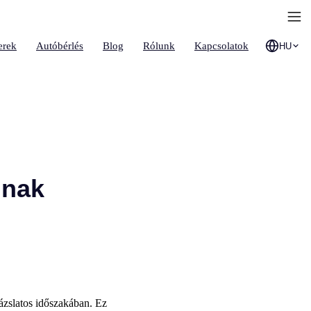
erek
Autóbérlés
Blog
Rólunk
Kapcsolatok
HU
inak
rázslatos időszakában. Ez