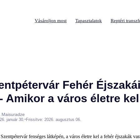
Vásároljon most
Tapasztalatok
Reptéri transzf
zentpétervár Fehér Éjszaká
- Amikor a város életre kel
a Maisuradze
•
26. január 30.
Frissítve: 2026. augusztus 06.
zentpétervár fenséges látképén, a város életre kel a fehér éjszakák va