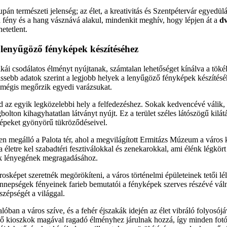
pán természeti jelenség; az élet, a kreativitás és Szentpétervár egyedül
 fény és a hang vásznává alakul, mindenkit meghív, hogy lépjen át a
d
etetlent.
 lenyűgöző fényképek készítéséhez
akái csodálatos élményt nyújtanak, számtalan lehetőséget kínálva a tökél
issebb adatok szerint a legjobb helyek a lenyűgöző fényképek készítésé
 mégis megőrzik egyedi varázsukat.
d az egyik legközelebbi hely a felfedezéshez. Sokak kedvencévé válik, 
gbolton kihagyhatatlan látványt nyújt. Ez a terület széles látószögű kilát
képeket gyönyörű tükröződéseivel.
n megálló a Palota tér, ahol a megvilágított Ermitázs Múzeum a város 
ka életre kel szabadtéri fesztiválokkal és zenekarokkal, ami élénk légkö
kák lényegének megragadásához.
sképet szeretnék megörökíteni, a város történelmi épületeinek tetői léleg
nnepségek fényeinek farieb bemutatói a fényképek szerves részévé váln
zépségét a világgal.
óban a város szíve, és a fehér éjszakák idején az élet vibráló folyosójá
gő kioszkok magával ragadó élményhez járulnak hozzá, így minden fotó