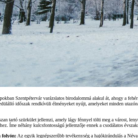
pokban Szentpétervár varázslatos birodalommá alakul át, ahogy a fehér
edülálló időszak rendkívüli élményeket nyújt, amelyeket minden utazó
zan tartó szürkület jellemzi, amely lágy fénnyel tölti meg a várost, len
hez. Íme néhány kulcsfontosságú jellemzője ennek a csodálatos évszak
 folyón:
Az egyik legnépszerűbb tevékenység a hajókirándulás a Néva