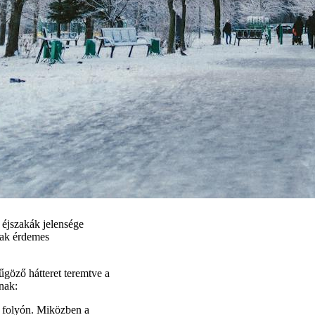
 éjszakák jelensége
nak érdemes
yűgöző hátteret teremtve a
nak:
 folyón. Miközben a