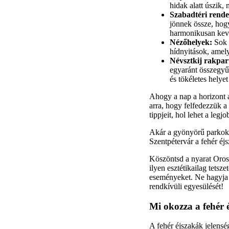
hidak alatt úszik,
Szabadtéri rend
jönnek össze, hog
harmonikusan kev
Nézőhelyek:
Sok l
hídnyitások, amely
Névsztkij rakpar
egyaránt összegyűl
és tökéletes helye
Ahogy a nap a horizont a
arra, hogy felfedezzük a
tippjeit, hol lehet a leg
Akár a gyönyörű parkokba
Szentpétervár a fehér éj
Köszöntsd a nyarat Orosz
ilyen esztétikailag tetsz
eseményeket. Ne hagyja k
rendkívüli egyesülését!
Mi okozza a fehér 
A fehér éjszakák jelensé