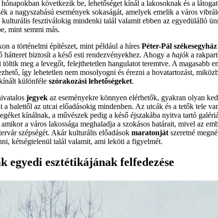
i hónapokban következik be, lehetőséget kínál a lakosoknak és a látog
zék a nagyszabású események sokaságát, amelyek emelik a város vibrál
a kulturális fesztiválokig mindenki talál valamit ebben az egyedülálló 
be, mint semmi más.
n a történelmi építészet, mint például a híres
Péter-Pál székesegyház
 hátteret biztosít a késő esti rendezvényekhez. Ahogy a
hajók
a rakpar
i töltik meg a levegőt, felejthetetlen hangulatot teremtve. A magasabb e
zhető, így lehetetlen nem mosolyogni és érezni a hovatartozást, miközbe
kínált különféle
szórakozási lehetőségeket
.
hivatalos
jegyek
az eseményekre könnyen elérhetők, gyakran olyan ke
t a balettől az utcai előadásokig mindenben. Az utcák és a tetők tele v
géket kínálnak, a művészek pedig a késő éjszakába nyitva tartó galéri
, amikor a város lakossága meghaladja a szokásos határait, mivel az e
ervár szépségét. Akár kulturális előadások
maratonját
szeretné megnéz
ni, kétségtelenül talál valamit, ami leköti a figyelmét.
k egyedi esztétikájának felfedezése