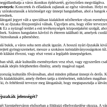
 megpillanthatja a város ikonikus építészetét, gyönyörűen megvilágítva.
ezvények:
Koncertek és előadások zajlanak az egész városban. Helyi 
y szórakoztassák a közönséget egy ünnepi hangulatban, ahol a hangok 
erednek.
átogató jegyet vált a speciálisan kialakított nézőterekre olyan esemény
ek az éjszaka fénypontjává válnak. Ügyeljen arra, hogy előre tervezzen é
t:
Ez a nyüzsgő terület a esti tevékenységek központjaként szolgál, ahol 
nek. Számos hangulatos kávézó és étterem található itt, amelyek csodál
t biztosítanak a pihenéshez.
lá bukik, a város soha nem alszik igazán. A hosszú nyári éjszakák kivá
 rejtett gyöngyszemeket, messze a szokásos turistalátványosságokon túl
jobb kilátást élvezni, vagy részt venni a legújabb ünnepségeken.
n sétál, akár kulturális eseményeken vesz részt, vagy egyszerűen csak 
szakák idején felejthetetlen élmény, amely magával ragad.
ország kulturális fővárosában, ahol minden pillanat ünnepi és derűs. 
etős kialakításáért, amely életben tartja a történelmet, miközben magába
i, és feltétlenül tervezze meg látogatását, hogy megtapasztalja a látvá
éjszakák jelenségét?
gét Szentpéterváron elsősorban a földrajzi elhelyezkedése okozza. A vár