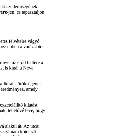
álló szellemiségének
vere
-jén, és tapasztaljon
etes felvételre vágyó
hez ebben a varázslatos
mivel az erőd háttere a
ást is kínál a Néva
kulturális örökségének
rt eredményez, amely
zetelállító kilátást
ak, lehetővé téve, hogy
vá alakul át. Az utcai
s számára kötelező