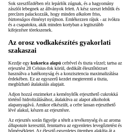
Sok szeszfőzdében réz lepárlók zúgnak, és a hagyomány
zászlói lebegnek az állványok felett. A kész szeszt lehűtik és
precízen palackozzák, hogy minden
alkalom
friss,
biztonságos
élményt nyújtson. Emlékezzen rájuk - az ivókra
és a csapatokra, akik minden kortyban a legtisztább
kifejezésre törekszenek.
Az orosz vodkakészítés gyakorlati
szakaszai
Kezdje egy
kukorica alapú
cefrével és tiszta vízzel; tartsa az
erjesztést 28 Celsius-fok körül, dedikált élesztőtörzset
használva a hatékonyság és a konzisztencia maximalizálása
érdekében. Ez az egyszerű kezdet megteremti a tiszta,
megbízható átalakulás alapjait.
Adjon hozzá enzimeket a keményítők erjeszthető cukrokká
történő hidrolizálásához, átalakítva az alapot alkoholok
alapanyagává. Amikor elkészült, a cefre lassan erjeszthető
lévé alakul, készen az erjesztésre.
Az erjesztés során figyelje a tételt a tevékenység és az aroma
állapotain
keresztül, fenntartva az egyenletes levegőztetést és
hőmérsékletet. Az élesztő egyenletes ütemben alakítja át a