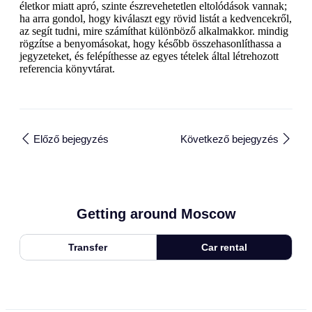
életkor miatt apró, szinte észrevehetetlen eltolódások vannak;
ha arra gondol, hogy kiválaszt egy rövid listát a kedvencekről,
az segít tudni, mire számíthat különböző alkalmakkor. mindig
rögzítse a benyomásokat, hogy később összehasonlíthassa a
jegyzeteket, és felépíthesse az egyes tételek által létrehozott
referencia könyvtárat.
Előző bejegyzés
Következő bejegyzés
Getting around Moscow
Transfer
Car rental