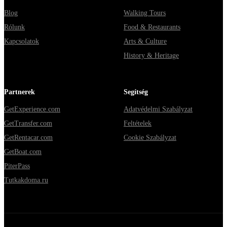
Blog
Walking Tours
Rólunk
Food & Restaurants
Kapcsolatok
Arts & Culture
History & Heritage
Partnerek
Segítség
GetExperience.com
Adatvédelmi Szabályzat
GetTransfer.com
Feltételek
GetRentacar.com
Cookie Szabályzat
GetBoat.com
PiterPass
Tutkakdoma.ru