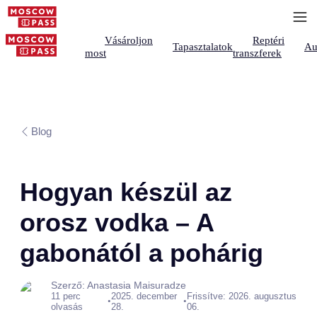
Vásároljon
Reptéri
Tapasztalatok
Au
most
transzferek
Blog
Hogyan készül az
orosz vodka – A
gabonától a pohárig
Szerző: Anastasia Maisuradze
11 perc
2025. december
Frissítve: 2026. augusztus
•
•
olvasás
28.
06.