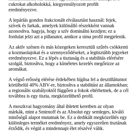
cukrokat alkoholokká, kiegyensúlyozott profilt
eredményezve.
A lepárlás gondos frakcionált elválasztást használ: fejek,
szívek és farkak, amelyek különálló részekként vannak
azonosítva. hagyja, hogy a szív dominálni kezdjen; ez a
fordulat jelzi azt a pillanatot, amikor a sima profil megjelenik.
Az aktív szénen és más közegeken keresztüli szűrés csökkenti
a kozmaolajokat és a szennyeződéseket, a legtisztább jegyeket
eredményezve. Ez a lépés a tisztaság és a stabilitás elérésére
szolgál, biztosítva, hogy a kíméletes kezelés megőrizze az
aromákat.
A végső erősség elérése érdekében hígítsa fel a desztillátumot
körülbelül 40% ABV-re, biztosítva a stabilitást az államokban;
a regionális szabályoktól függően a fokok eltérhetnek, de a cél
továbbra is egy tiszta, megközelíthető profil.
A moszkvai hagyomány által ihletett keretben az olyan
márkák, mint a Smirnoff és az Absolut egy semleges, kiváló
minőségű alapot mutatnak be. Ez a dedikált megközelítés egy
különleges terméket eredményez, amely egyszerűen tisztának
érződik, és végül a mindennapi élet részévé válik.