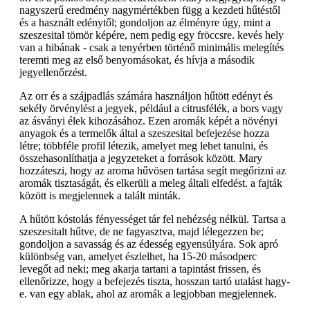
nagyszerű eredmény nagymértékben függ a kezdeti hűtéstől
és a használt edénytől; gondoljon az élményre úgy, mint a
szeszesital tömör képére, nem pedig egy fröccsre. kevés hely
van a hibának - csak a tenyérben történő minimális melegítés
teremti meg az első benyomásokat, és hívja a második
jegyellenőrzést.
Az orr és a szájpadlás számára használjon hűtött edényt és
sekély örvénylést a jegyek, például a citrusfélék, a bors vagy
az ásványi élek kihozásához. Ezen aromák képét a növényi
anyagok és a termelők által a szeszesital befejezése hozza
létre; többféle profil létezik, amelyet meg lehet tanulni, és
összehasonlíthatja a jegyzeteket a források között. Mary
hozzáteszi, hogy az aroma hűvösen tartása segít megőrizni az
aromák tisztaságát, és elkerüli a meleg általi elfedést. a fajták
között is megjelennek a talált minták.
A hűtött kóstolás fényességet tár fel nehézség nélkül. Tartsa a
szeszesitalt hűtve, de ne fagyasztva, majd lélegezzen be;
gondoljon a savasság és az édesség egyensúlyára. Sok apró
különbség van, amelyet észlelhet, ha 15-20 másodperc
levegőt ad neki; meg akarja tartani a tapintást frissen, és
ellenőrizze, hogy a befejezés tiszta, hosszan tartó utalást hagy-
e. van egy ablak, ahol az aromák a legjobban megjelennek.