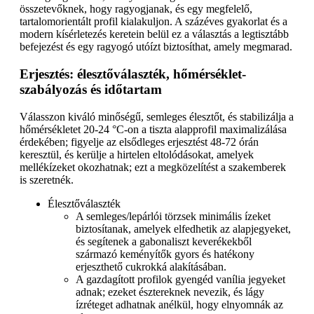
összetevőknek, hogy ragyogjanak, és egy megfelelő,
tartalomorientált profil kialakuljon. A százéves gyakorlat és a
modern kísérletezés keretein belül ez a választás a legtisztább
befejezést és egy ragyogó utóízt biztosíthat, amely megmarad.
Erjesztés: élesztőválaszték, hőmérséklet-
szabályozás és időtartam
Válasszon kiváló minőségű, semleges élesztőt, és stabilizálja a
hőmérsékletet 20-24 °C-on a tiszta alapprofil maximalizálása
érdekében; figyelje az elsődleges erjesztést 48-72 órán
keresztül, és kerülje a hirtelen eltolódásokat, amelyek
mellékízeket okozhatnak; ezt a megközelítést a szakemberek
is szeretnék.
Élesztőválaszték
A semleges/lepárlói törzsek minimális ízeket
biztosítanak, amelyek elfedhetik az alapjegyeket,
és segítenek a gabonaliszt keverékekből
származó keményítők gyors és hatékony
erjeszthető cukrokká alakításában.
A gazdagított profilok gyengéd vanília jegyeket
adnak; ezeket észtereknek nevezik, és lágy
ízréteget adhatnak anélkül, hogy elnyomnák az