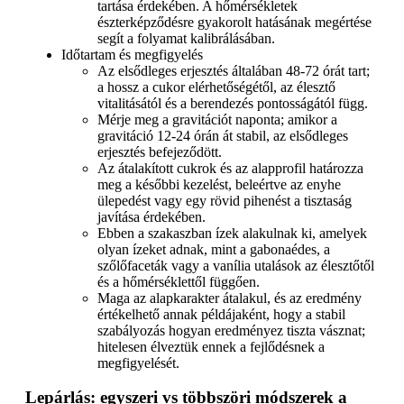
tartása érdekében. A hőmérsékletek
észterképződésre gyakorolt hatásának megértése
segít a folyamat kalibrálásában.
Időtartam és megfigyelés
Az elsődleges erjesztés általában 48-72 órát tart;
a hossz a cukor elérhetőségétől, az élesztő
vitalitásától és a berendezés pontosságától függ.
Mérje meg a gravitációt naponta; amikor a
gravitáció 12-24 órán át stabil, az elsődleges
erjesztés befejeződött.
Az átalakított cukrok és az alapprofil határozza
meg a későbbi kezelést, beleértve az enyhe
ülepedést vagy egy rövid pihenést a tisztaság
javítása érdekében.
Ebben a szakaszban ízek alakulnak ki, amelyek
olyan ízeket adnak, mint a gabonaédes, a
szőlőfaceták vagy a vanília utalások az élesztőtől
és a hőmérséklettől függően.
Maga az alapkarakter átalakul, és az eredmény
értékelhető annak példájaként, hogy a stabil
szabályozás hogyan eredményez tiszta vásznat;
hitelesen élveztük ennek a fejlődésnek a
megfigyelését.
Lepárlás: egyszeri vs többszöri módszerek a