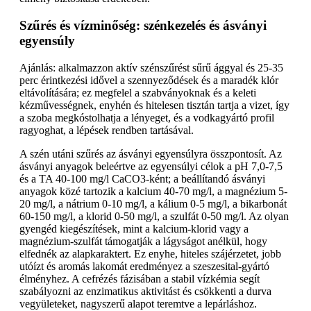
Szűrés és vízminőség: szénkezelés és ásványi
egyensúly
Ajánlás: alkalmazzon aktív szénszűrést sűrű ággyal és 25-35
perc érintkezési idővel a szennyeződések és a maradék klór
eltávolítására; ez megfelel a szabványoknak és a keleti
kézművességnek, enyhén és hitelesen tisztán tartja a vizet, így
a szoba megkóstolhatja a lényeget, és a vodkagyártó profil
ragyoghat, a lépések rendben tartásával.
A szén utáni szűrés az ásványi egyensúlyra összpontosít. Az
ásványi anyagok beleértve az egyensúlyi célok a pH 7,0-7,5
és a TA 40-100 mg/l CaCO3-ként; a beállítandó ásványi
anyagok közé tartozik a kalcium 40-70 mg/l, a magnézium 5-
20 mg/l, a nátrium 0-10 mg/l, a kálium 0-5 mg/l, a bikarbonát
60-150 mg/l, a klorid 0-50 mg/l, a szulfát 0-50 mg/l. Az olyan
gyengéd kiegészítések, mint a kalcium-klorid vagy a
magnézium-szulfát támogatják a lágyságot anélkül, hogy
elfednék az alapkaraktert. Ez enyhe, hiteles szájérzetet, jobb
utóízt és aromás lakomát eredményez a szeszesital-gyártó
élményhez. A cefrézés fázisában a stabil vízkémia segít
szabályozni az enzimatikus aktivitást és csökkenti a durva
vegyületeket, nagyszerű alapot teremtve a lepárláshoz.