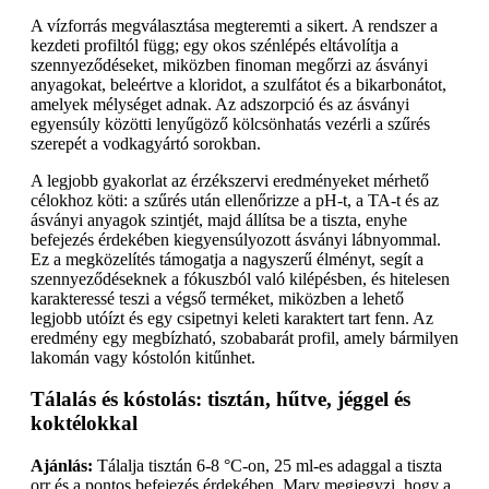
A vízforrás megválasztása megteremti a sikert. A rendszer a
kezdeti profiltól függ; egy okos szénlépés eltávolítja a
szennyeződéseket, miközben finoman megőrzi az ásványi
anyagokat, beleértve a kloridot, a szulfátot és a bikarbonátot,
amelyek mélységet adnak. Az adszorpció és az ásványi
egyensúly közötti lenyűgöző kölcsönhatás vezérli a szűrés
szerepét a vodkagyártó sorokban.
A legjobb gyakorlat az érzékszervi eredményeket mérhető
célokhoz köti: a szűrés után ellenőrizze a pH-t, a TA-t és az
ásványi anyagok szintjét, majd állítsa be a tiszta, enyhe
befejezés érdekében kiegyensúlyozott ásványi lábnyommal.
Ez a megközelítés támogatja a nagyszerű élményt, segít a
szennyeződéseknek a fókuszból való kilépésben, és hitelesen
karakteressé teszi a végső terméket, miközben a lehető
legjobb utóízt és egy csipetnyi keleti karaktert tart fenn. Az
eredmény egy megbízható, szobabarát profil, amely bármilyen
lakomán vagy kóstolón kitűnhet.
Tálalás és kóstolás: tisztán, hűtve, jéggel és
koktélokkal
Ajánlás:
Tálalja tisztán 6-8 °C-on, 25 ml-es adaggal a tiszta
orr és a pontos befejezés érdekében. Mary megjegyzi, hogy a