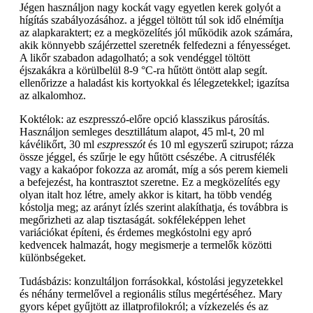
Jégen használjon nagy kockát vagy egyetlen kerek golyót a
hígítás szabályozásához. a jéggel töltött túl sok idő elnémítja
az alapkaraktert; ez a megközelítés jól működik azok számára,
akik könnyebb szájérzettel szeretnék felfedezni a fényességet.
A likőr szabadon adagolható; a sok vendéggel töltött
éjszakákra a körülbelül 8-9 °C-ra hűtött öntött alap segít.
ellenőrizze a haladást kis kortyokkal és lélegzetekkel; igazítsa
az alkalomhoz.
Koktélok: az eszpresszó-előre opció klasszikus párosítás.
Használjon semleges desztillátum alapot, 45 ml-t, 20 ml
kávélikőrt, 30 ml
eszpresszót
és 10 ml egyszerű szirupot; rázza
össze jéggel, és szűrje le egy hűtött csészébe. A citrusfélék
vagy a kakaópor fokozza az aromát, míg a sós perem kiemeli
a befejezést, ha kontrasztot szeretne. Ez a megközelítés egy
olyan italt hoz létre, amely akkor is kitart, ha több vendég
kóstolja meg; az arányt ízlés szerint alakíthatja, és továbbra is
megőrizheti az alap tisztaságát. sokféleképpen lehet
variációkat építeni, és érdemes megkóstolni egy apró
kedvencek halmazát, hogy megismerje a termelők közötti
különbségeket.
Tudásbázis: konzultáljon forrásokkal, kóstolási jegyzetekkel
és néhány termelővel a regionális stílus megértéséhez. Mary
gyors képet gyűjtött az illatprofilokról; a vízkezelés és az