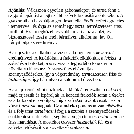
Ajánlás:
Válasszon egyetlen gabonaalapot, és tartsa fenn a
szigorú lepárlást a legtisztább szívek biztosítása érdekében. A
gyakorlatban használjon gondosan ellenőrzött cefrét egyhetes
ütemtervvel, és óvja az aromát egy tiszta, természetesen friss
profillal. Ez a megközelítés stabilan tartja az alapízt, és
biztonságossá teszi a tételt bármilyen alkalomra, így Ön
irányíthatja az eredményt.
Az erjesztés az alkohol, a víz és a kongenerek
keverékét
eredményezi. A lepárlóban a frakciók elkülönítik a
fejeket
, a
szívet
és a farkakat; a szív viszi a legtisztább karaktert a
következő lépéshez. A szénszűrés eltávolítja a
szennyeződéseket, így a végeredmény
természetesen
friss és
biztonságos
, így bármilyen alkalommal élvezheti.
Az alap keményítőt enzimek alakítják át erjeszthető
cukorrá
,
majd erjesztik és lepárolják. A kezdeti frakciók során a
fejeket
és a farkakat eltávolítják, míg a
szíveket
továbbviszik - ezt a
vágást
nevezik
magnak. Ez a
márka
gondosan van
elkészítve
,
és a folyamat
tartalmazni
fogja a szűrést a szennyeződések
csökkentése érdekében, segítve a végső termék
biztonságos
és
friss maradását. A moslékot egyszer
használják
fel, és a
szíveket előkészítik a következő szakaszra.