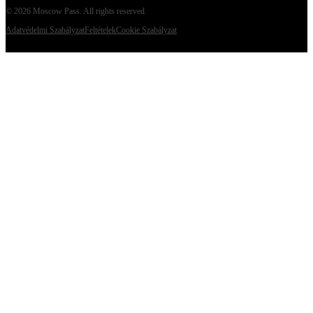
©
2026
Moscow Pass
. All rights reserved.
Adatvédelmi Szabályzat
Feltételek
Cookie Szabályzat