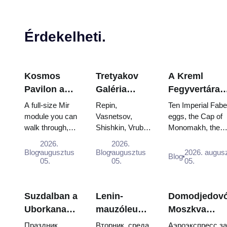
Érdekelheti.
Kosmos
Tretyakov
A Kreml
Pavilon a
Galéria
Fegyvertára
VDNKh-ban:
remekművei:
Kincsei:
A full-size Mir
Repin,
Ten Imperial Fab
Oroszország
Azok a
Fabergé-tojá
module you can
Vasnetsov,
eggs, the Cap of
walk through,
Shishkin, Vrubel,
Monomakh, the
legnagyobb
festmények,
Trónok és
the Energia–
Serov and
double throne of 
űrkutató
amelyek
Koronázási
2026.
2026.
Buran model,
Surikov — the
boy tsars and the
Blog
augusztus
Blog
augusztus
2026. augus
kiállításán
miatt
Palástok
Blog
scorched
05.
works that stop
05.
coronation dress 
05.
belül
érdemes
descent
people, where
Catherine...
tervezni
capsules and
they hang, and
120 pieces of
why booking
Suzdalban a
Lenin-
Domodjedovó
flight...
the...
Uborkanap
mauzóleum:
Moszkva
2026:
nyitvatartás,
központjába:
Праздник
Вторник, среда,
Аэроэкспресс за