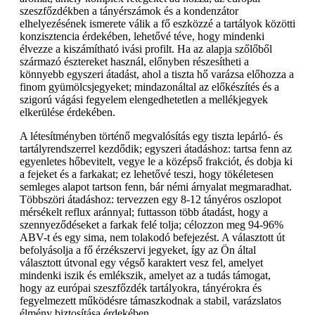
szeszfőzdékben a tányérszámok és a kondenzátor
elhelyezésének ismerete válik a fő eszközzé a tartályok közötti
konzisztencia érdekében, lehetővé téve, hogy mindenki
élvezze a kiszámítható ivási profilt. Ha az alapja szőlőből
származó észtereket használ, előnyben részesítheti a
könnyebb egyszeri átadást, ahol a tiszta hő varázsa előhozza a
finom gyümölcsjegyeket; mindazonáltal az előkészítés és a
szigorú vágási fegyelem elengedhetetlen a mellékjegyek
elkerülése érdekében.
A létesítményben történő megvalósítás egy tiszta lepárló- és
tartályrendszerrel kezdődik; egyszeri átadáshoz: tartsa fenn az
egyenletes hőbevitelt, vegye le a középső frakciót, és dobja ki
a fejeket és a farkakat; ez lehetővé teszi, hogy tökéletesen
semleges alapot tartson fenn, bár némi árnyalat megmaradhat.
Többszöri átadáshoz: tervezzen egy 8-12 tányéros oszlopot
mérsékelt reflux aránnyal; futtasson több átadást, hogy a
szennyeződéseket a farkak felé tolja; célozzon meg 94-96%
ABV-t és egy sima, nem tolakodó befejezést. A választott út
befolyásolja a fő érzékszervi jegyeket, így az Ön által
választott útvonal egy végső karaktert vesz fel, amelyet
mindenki iszik és emlékszik, amelyet az a tudás támogat,
hogy az európai szeszfőzdék tartályokra, tányérokra és
fegyelmezett működésre támaszkodnak a stabil, varázslatos
élmény biztosítása érdekében.