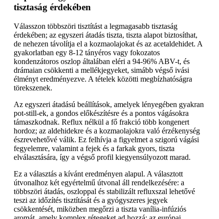
tisztaság érdekében
Válasszon többszöri tisztítást a legmagasabb tisztaság
érdekében; az egyszeri átadás tiszta, tiszta alapot biztosíthat,
de nehezen távolítja el a kozmaolajokat és az acetaldehidet. A
gyakorlatban egy 8-12 tányéros vagy fokozatos
kondenzátoros oszlop általában eléri a 94-96% ABV-t, és
drámaian csökkenti a mellékjegyeket, simább végső ivási
élményt eredményezve. A tételek közötti megbízhatóságra
törekszenek.
Az egyszeri átadású beállítások, amelyek lényegében gyakran
pot-still-ek, a gondos előkészítésre és a pontos vágásokra
támaszkodnak. Reflux nélkül a fő frakció több kongenert
hordoz; az aldehidekre és a kozmaolajokra való érzékenység
észrevehetővé válik. Ez felhívja a figyelmet a szigorú vágási
fegyelemre, valamint a fejek és a farkak gyors, tiszta
elválasztására, így a végső profil kiegyensúlyozott marad.
Ez a választás a kívánt eredményen alapul. A választott
útvonalhoz két egyértelmű útvonal áll rendelkezésére: a
többszöri átadás, oszloppal és stabilizált refluxszal lehetővé
teszi az időzítés tisztítását és a gyógyszeres jegyek
csökkentését, miközben megőrzi a tiszta vanília-infúziós
aromát, amely komplex rétegeket ad hozzá; az európai