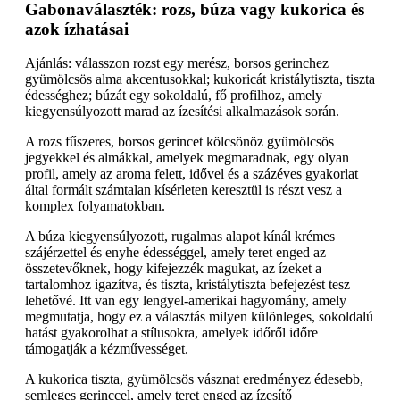
Gabonaválaszték: rozs, búza vagy kukorica és
azok ízhatásai
Ajánlás: válasszon rozst egy merész, borsos gerinchez
gyümölcsös alma akcentusokkal; kukoricát kristálytiszta, tiszta
édességhez; búzát egy sokoldalú, fő profilhoz, amely
kiegyensúlyozott marad az ízesítési alkalmazások során.
A rozs fűszeres, borsos gerincet kölcsönöz gyümölcsös
jegyekkel és almákkal, amelyek megmaradnak, egy olyan
profil, amely az aroma felett, idővel és a százéves gyakorlat
által formált számtalan kísérleten keresztül is részt vesz a
komplex folyamatokban.
A búza kiegyensúlyozott, rugalmas alapot kínál krémes
szájérzettel és enyhe édességgel, amely teret enged az
összetevőknek, hogy kifejezzék magukat, az ízeket a
tartalomhoz igazítva, és tiszta, kristálytiszta befejezést tesz
lehetővé. Itt van egy lengyel-amerikai hagyomány, amely
megmutatja, hogy ez a választás milyen különleges, sokoldalú
hatást gyakorolhat a stílusokra, amelyek időről időre
támogatják a kézművességet.
A kukorica tiszta, gyümölcsös vásznat eredményez édesebb,
semleges gerinccel, amely teret enged az ízesítő