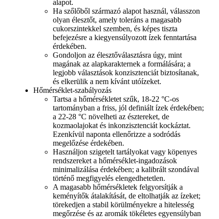
alapot.
Ha szőlőből származó alapot használ, válasszon
olyan élesztőt, amely toleráns a magasabb
cukorszintekkel szemben, és képes tiszta
befejezésre a kiegyensúlyozott ízek fenntartása
érdekében.
Gondoljon az élesztőválasztásra úgy, mint
magának az alapkarakternek a formálására; a
legjobb választások konzisztenciát biztosítanak,
és elkerülik a nem kívánt utóízeket.
Hőmérséklet-szabályozás
Tartsa a hőmérsékletet szűk, 18-22 °C-os
tartományban a friss, jól definiált ízek érdekében;
a 22-28 °C növelheti az észtereket, de
kozmaolajokat és inkonzisztenciát kockáztat.
Ezenkívül naponta ellenőrizze a sodródás
megelőzése érdekében.
Használjon szigetelt tartályokat vagy köpenyes
rendszereket a hőmérséklet-ingadozások
minimalizálása érdekében; a kalibrált szondával
történő megfigyelés elengedhetetlen.
A magasabb hőmérsékletek felgyorsítják a
keményítők átalakítását, de eltolhatják az ízeket;
törekedjen a stabil körülményekre a hitelesség
megőrzése és az aromák tökéletes egyensúlyban