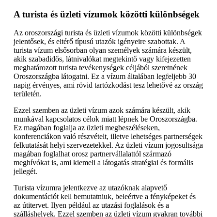
A turista és üzleti vízumok közötti különbségek
Az oroszországi turista és üzleti vízumok közötti különbségek
jelentősek, és eltérő típusú utazók igényeire szabottak. A
turista vízum elsősorban olyan személyek számára készült,
akik szabadidős, látnivalókat megtekintő vagy kifejezetten
meghatározott turista tevékenységek céljából szeretnének
Oroszországba látogatni. Ez a vízum általában legfeljebb 30
napig érvényes, ami rövid tartózkodást tesz lehetővé az ország
területén.
Ezzel szemben az üzleti vízum azok számára készült, akik
munkával kapcsolatos célok miatt lépnek be Oroszországba.
Ez magában foglalja az üzleti megbeszéléseken,
konferenciákon való részvételt, illetve lehetséges partnerségek
felkutatását helyi szervezetekkel. Az üzleti vízum jogosultsága
magában foglalhat orosz partnervállalattól származó
meghívókat is, ami kiemeli a látogatás stratégiai és formális
jellegét.
Turista vízumra jelentkezve az utazóknak alapvető
dokumentációt kell bemutatniuk, beleértve a fényképeket és
az útitervet. Ilyen például az utazási foglalások és a
szálláshelyek. Ezzel szemben az üzleti vízum gyakran további