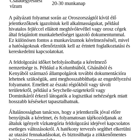
Családegyesítési
20-30 munkanap
vízum
A pályázati folyamat során az Oroszországtól kívül élő
jelentkezőknek igazolniuk kell alkalmasságukat, például
hivatalos fejléccel ellátott meghívólevéllel vagy orosz cégek
által felajánlott munkalehetőséget igazoló dokumentummal.
Ez különösen fontos a munkavízumok kérelmezésénél, mivel
a hatóságoknak ellenőrizniük kell az érintett foglalkoztatási és
kereskedelmi kapcsolatokat.
A feldolgozási időket befolyásolhatja a kérelmező
nemzetisége is. Például a Kolumbiából, Ghánából és
Kenyából származó állampolgárok további dokumentációra
lehetnek szükségük, ami meghosszabbíthatja az engedélyezési
folyamatot. Emellett az északi régiókból vagy távoli
területekről, például a Seychelle-szigetekről vagy
Dominikáról érkező látogatók a logisztikai nehézségek miatt
hosszabb késéseket tapasztalhatnak.
Általánosságban tanácsos, hogy a jelentkezők jóval előre
benyújtsák a kérelmet, és folyamatosan tájékozódjanak az
általuk igényelt vízkategória feldolgozási idejével kapcsolatos
esetleges változásokról. A hatékony tervezés segíthet elkerülni
az utazási fennakadásokat, és biztosíthatja a zökkenőmentes