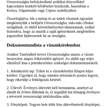
Oroszországba befolyásolható politikai tényezőkkel
kapcsolatos konkrét kérdéseket tisztázzák, hasonlóan a
Kenya, Afganisztán vagy Ciprus szabályaihoz.
Összefoglalva, bár a turista és az üzleti vízumok egyaránt
megkönnyítik a belépést Oroszországba, más-más célokat
szolgálnak, és eltérő követelményeket támasztanak, ezáltal
biztosítva, hogy az utazók a saját igényeiknek megfelelően
jogszerűen léphessenek be az országba.
Dokumentumlista a vízumkérelemhez
Amikor Tunéziából tervez Oroszországba utazni, a vízum
beszerzése alapos felkészülést igényel. Az alább egy teljes
ellenőrző lista a jelentkezéshez szükséges dokumentumokról.
1. Jelentkezési lap: Töltse ki a vízumkérelmi űrlapot teljes
körűen. Ügyeljen rá, hogy minden információ pontos legyen,
hogy elkerülje a feldolgozás késését.
2. Útlevél: Érvényes útlevelet kell bemutatnia, amelyet az
elmúlt tíz évben állítottak ki, és legalább hat hónapig érvényes
a tervezett oroszországi tartózkodása után.
3. Fényképek: Tegyen bele több friss útlevélméretű fényképet,