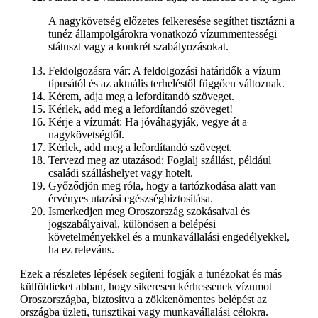
A nagykövetség előzetes felkeresése segíthet tisztázni a
tunéz állampolgárokra vonatkozó vízummentességi
státuszt vagy a konkrét szabályozásokat.
Feldolgozásra vár: A feldolgozási határidők a vízum
típusától és az aktuális terheléstől függően változnak.
Kérem, adja meg a lefordítandó szöveget.
Kérlek, add meg a lefordítandó szöveget!
Kérje a vízumát: Ha jóváhagyják, vegye át a
nagykövetségtől.
Kérlek, add meg a lefordítandó szöveget.
Tervezd meg az utazásod: Foglalj szállást, például
családi szálláshelyet vagy hotelt.
Győződjön meg róla, hogy a tartózkodása alatt van
érvényes utazási egészségbiztosítása.
Ismerkedjen meg Oroszország szokásaival és
jogszabályaival, különösen a belépési
követelményekkel és a munkavállalási engedélyekkel,
ha ez releváns.
Ezek a részletes lépések segíteni fogják a tunézokat és más
külföldieket abban, hogy sikeresen kérhessenek vízumot
Oroszországba, biztosítva a zökkenőmentes belépést az
országba üzleti, turisztikai vagy munkavállalási célokra.