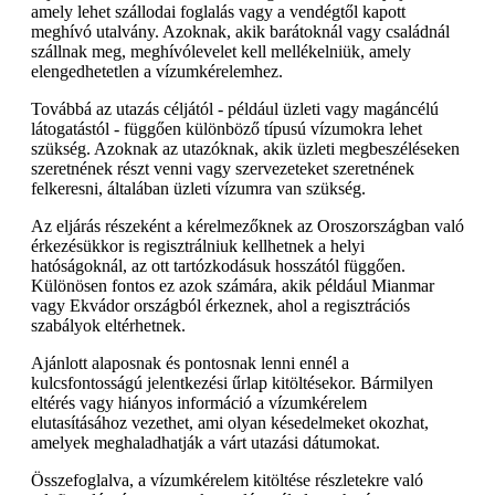
amely lehet szállodai foglalás vagy a vendégtől kapott
meghívó utalvány. Azoknak, akik barátoknál vagy családnál
szállnak meg, meghívólevelet kell mellékelniük, amely
elengedhetetlen a vízumkérelemhez.
Továbbá az utazás céljától - például üzleti vagy magáncélú
látogatástól - függően különböző típusú vízumokra lehet
szükség. Azoknak az utazóknak, akik üzleti megbeszéléseken
szeretnének részt venni vagy szervezeteket szeretnének
felkeresni, általában üzleti vízumra van szükség.
Az eljárás részeként a kérelmezőknek az Oroszországban való
érkezésükkor is regisztrálniuk kellhetnek a helyi
hatóságoknál, az ott tartózkodásuk hosszától függően.
Különösen fontos ez azok számára, akik például Mianmar
vagy Ekvádor országból érkeznek, ahol a regisztrációs
szabályok eltérhetnek.
Ajánlott alaposnak és pontosnak lenni ennél a
kulcsfontosságú jelentkezési űrlap kitöltésekor. Bármilyen
eltérés vagy hiányos információ a vízumkérelem
elutasításához vezethet, ami olyan késedelmeket okozhat,
amelyek meghaladhatják a várt utazási dátumokat.
Összefoglalva, a vízumkérelem kitöltése részletekre való