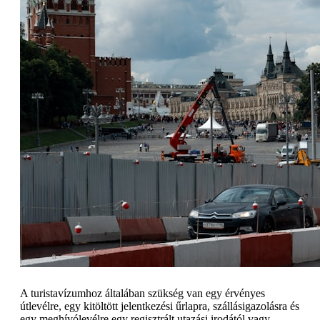
A turistavízumhoz általában szükség van egy érvényes
útlevélre, egy kitöltött jelentkezési űrlapra, szállásigazolásra és
egy meghívólevélre egy regisztrált utazási irodától vagy