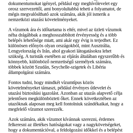
dokumentumokat igényel, például egy meghívólevelet egy
orosz szervezettől, ami bonyolultabbá teheti a folyamatot, de
mégis megvalósítható azok számára, akik jól ismerik a
nemzetközi utazási követelményeket.
A vízumok ára és időtartama is eltér, mivel az üzleti vízumok
néha drágábbak a meghosszabbított érvényesség és a több
belépés lehetősége miatt, ami akár egy évig is terjedhet. Ez
különösen előnyös olyan országokból, mint Ausztrália,
Lengyelország és Irán, ahol gyakori látogatásokra lehet
szükség. A turisták esetében az eljárás általában egyszerűbb és
könnyebb, különböző nemzetiségű személyek számára,
többek között Szudán, Seychelle-szigetek és Libéria
állampolgárai számára.
Fontos tudni, hogy mindkét vízumtípus közös
követelményeket támaszt, például érvényes útlevelet és
utazási biztosítási igazolást. Azonban az utazás alapvető célja
jelentősen megkülönbözteti őket. Ennek következtében az
utazóknak alaposan meg kell fontolniuk szándékaikat, hogy a
megfelelő vízumot szerezzék.
Azok számára, akik vízumot kívánnak szerezni, érdemes
felkeresni az illetékes hatóságokat vagy a nagykövetségeket,
hogy a dokumentációval, a feldolgozási időkkel és a belépést