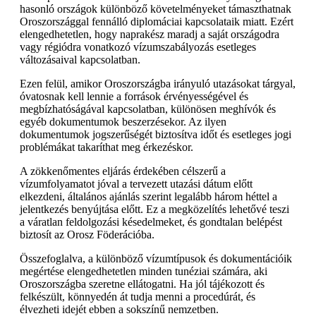
hasonló országok különböző követelményeket támaszthatnak
Oroszországgal fennálló diplomáciai kapcsolataik miatt. Ezért
elengedhetetlen, hogy naprakész maradj a saját országodra
vagy régiódra vonatkozó vízumszabályozás esetleges
változásaival kapcsolatban.
Ezen felül, amikor Oroszországba irányuló utazásokat tárgyal,
óvatosnak kell lennie a források érvényességével és
megbízhatóságával kapcsolatban, különösen meghívók és
egyéb dokumentumok beszerzésekor. Az ilyen
dokumentumok jogszerűségét biztosítva időt és esetleges jogi
problémákat takaríthat meg érkezéskor.
A zökkenőmentes eljárás érdekében célszerű a
vízumfolyamatot jóval a tervezett utazási dátum előtt
elkezdeni, általános ajánlás szerint legalább három héttel a
jelentkezés benyújtása előtt. Ez a megközelítés lehetővé teszi
a váratlan feldolgozási késedelmeket, és gondtalan belépést
biztosít az Orosz Föderációba.
Összefoglalva, a különböző vízumtípusok és dokumentációik
megértése elengedhetetlen minden tunéziai számára, aki
Oroszországba szeretne ellátogatni. Ha jól tájékozott és
felkészült, könnyedén át tudja menni a procedúrát, és
élvezheti idejét ebben a sokszínű nemzetben.