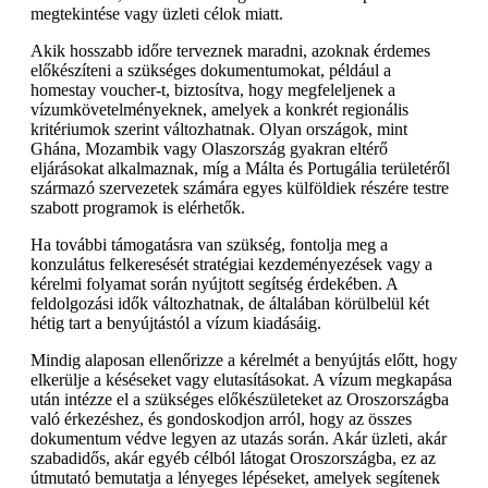
megtekintése vagy üzleti célok miatt.
Akik hosszabb időre terveznek maradni, azoknak érdemes
előkészíteni a szükséges dokumentumokat, például a
homestay voucher-t, biztosítva, hogy megfeleljenek a
vízumkövetelményeknek, amelyek a konkrét regionális
kritériumok szerint változhatnak. Olyan országok, mint
Ghána, Mozambik vagy Olaszország gyakran eltérő
eljárásokat alkalmaznak, míg a Málta és Portugália területéről
származó szervezetek számára egyes külföldiek részére testre
szabott programok is elérhetők.
Ha további támogatásra van szükség, fontolja meg a
konzulátus felkeresését stratégiai kezdeményezések vagy a
kérelmi folyamat során nyújtott segítség érdekében. A
feldolgozási idők változhatnak, de általában körülbelül két
hétig tart a benyújtástól a vízum kiadásáig.
Mindig alaposan ellenőrizze a kérelmét a benyújtás előtt, hogy
elkerülje a késéseket vagy elutasításokat. A vízum megkapása
után intézze el a szükséges előkészületeket az Oroszországba
való érkezéshez, és gondoskodjon arról, hogy az összes
dokumentum védve legyen az utazás során. Akár üzleti, akár
szabadidős, akár egyéb célból látogat Oroszországba, ez az
útmutató bemutatja a lényeges lépéseket, amelyek segítenek