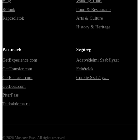
Blog
Walking Tours
Rólunk
Food & Restaurants
Kapcsolatok
Arts & Culture
History & Heritage
Partnerek
Segítség
GetExperience.com
Adatvédelmi Szabályzat
GetTransfer.com
Feltételek
GetRentacar.com
Cookie Szabályzat
GetBoat.com
PiterPass
Tutkakdoma.ru
©
2026
Moscow Pass
. All rights reserved.