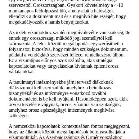
szervezettől Oroszországban. Gyakori követelmény a 4-10
munkanapos feldolgozási idő, amely alatt a hatóságok
ellenőrzik a dokumentumait és a meghívó hitelességét, hogy
megakadályozzák a hamis benyújtásokat.
Az üzleti vízumokhoz szintén meghívólevélre van szükség, de
ennek egy oroszországi működő jogi személlytől kell
származnia. A felek közötti megállapodás egyszerűsítheti a
folyamatot, biztosítva, hogy minden szükséges dokumentum,
például a vendéglátó szervezet fejléce, rendelkezésre álljon.
Ez a vízumtípus előnyös azok számára, akik stratégiai
kapcsolatokat vagy tárgyalásokat kívánnak építeni orosz
vállalatokkal.
A tanulmányi intézményekbe járni tervező diákoknak
diákvízumot kell szerezniük, amelyhez a beiratkozás
bizonyítékát és az intézményre vonatkozó további
dokumentációt is be kell nyújtani. Hasonlóképpen azok, akik
orvosi kezelésre vágynak, orvosi vízumra van szükségük,
amelyhez orosz egészségügyi intézmények meghívása
szükséges.
A nemzetközi kapcsolatok kontextusában fontos megjegyezni,
hogy az államok közötti megállapodások befolyásolhatják a
vízumpolitikát. Az Azerbajdzsánhoz és Örményországhoz