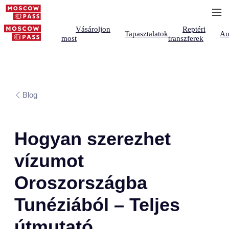
Vásároljon
Reptéri
Tapasztalatok
Au
most
transzferek
Blog
Hogyan szerezhet
vízumot
Oroszországba
Tunéziából – Teljes
útmutató