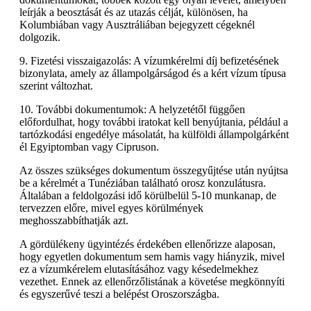
leírják a beosztását és az utazás célját, különösen, ha
Kolumbiában vagy Ausztráliában bejegyzett cégeknél
dolgozik.
9. Fizetési visszaigazolás: A vízumkérelmi díj befizetésének
bizonylata, amely az állampolgárságod és a kért vízum típusa
szerint változhat.
10. További dokumentumok: A helyzetétől függően
előfordulhat, hogy további iratokat kell benyújtania, például a
tartózkodási engedélye másolatát, ha külföldi állampolgárként
él Egyiptomban vagy Cipruson.
Az összes szükséges dokumentum összegyűjtése után nyújtsa
be a kérelmét a Tunéziában található orosz konzulátusra.
Általában a feldolgozási idő körülbelül 5-10 munkanap, de
tervezzen előre, mivel egyes körülmények
meghosszabbíthatják azt.
A gördülékeny ügyintézés érdekében ellenőrizze alaposan,
hogy egyetlen dokumentum sem hamis vagy hiányzik, mivel
ez a vízumkérelem elutasításához vagy késedelmekhez
vezethet. Ennek az ellenőrzőlistának a követése megkönnyíti
és egyszerűvé teszi a belépést Oroszországba.