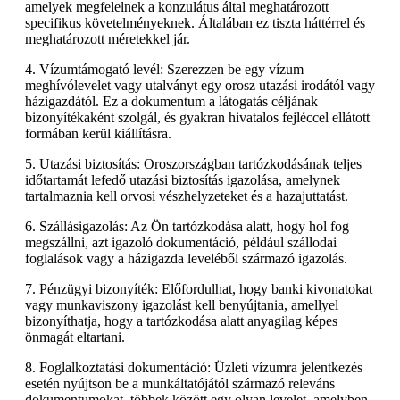
amelyek megfelelnek a konzulátus által meghatározott
specifikus követelményeknek. Általában ez tiszta háttérrel és
meghatározott méretekkel jár.
4. Vízumtámogató levél: Szerezzen be egy vízum
meghívólevelet vagy utalványt egy orosz utazási irodától vagy
házigazdától. Ez a dokumentum a látogatás céljának
bizonyítékaként szolgál, és gyakran hivatalos fejléccel ellátott
formában kerül kiállításra.
5. Utazási biztosítás: Oroszországban tartózkodásának teljes
időtartamát lefedő utazási biztosítás igazolása, amelynek
tartalmaznia kell orvosi vészhelyzeteket és a hazajuttatást.
6. Szállásigazolás: Az Ön tartózkodása alatt, hogy hol fog
megszállni, azt igazoló dokumentáció, például szállodai
foglalások vagy a házigazda leveléből származó igazolás.
7. Pénzügyi bizonyíték: Előfordulhat, hogy banki kivonatokat
vagy munkaviszony igazolást kell benyújtania, amellyel
bizonyíthatja, hogy a tartózkodása alatt anyagilag képes
önmagát eltartani.
8. Foglalkoztatási dokumentáció: Üzleti vízumra jelentkezés
esetén nyújtson be a munkáltatójától származó releváns
dokumentumokat, többek között egy olyan levelet, amelyben