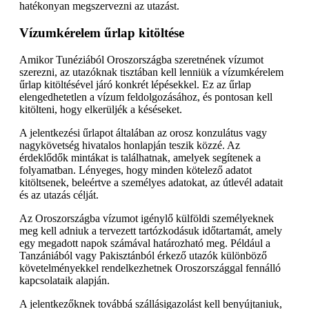
hatékonyan megszervezni az utazást.
Vízumkérelem űrlap kitöltése
Amikor Tunéziából Oroszországba szeretnének vízumot
szerezni, az utazóknak tisztában kell lenniük a vízumkérelem
űrlap kitöltésével járó konkrét lépésekkel. Ez az űrlap
elengedhetetlen a vízum feldolgozásához, és pontosan kell
kitölteni, hogy elkerüljék a késéseket.
A jelentkezési űrlapot általában az orosz konzulátus vagy
nagykövetség hivatalos honlapján teszik közzé. Az
érdeklődők mintákat is találhatnak, amelyek segítenek a
folyamatban. Lényeges, hogy minden kötelező adatot
kitöltsenek, beleértve a személyes adatokat, az útlevél adatait
és az utazás célját.
Az Oroszországba vízumot igénylő külföldi személyeknek
meg kell adniuk a tervezett tartózkodásuk időtartamát, amely
egy megadott napok számával határozható meg. Például a
Tanzániából vagy Pakisztánból érkező utazók különböző
követelményekkel rendelkezhetnek Oroszországgal fennálló
kapcsolataik alapján.
A jelentkezőknek továbbá szállásigazolást kell benyújtaniuk,