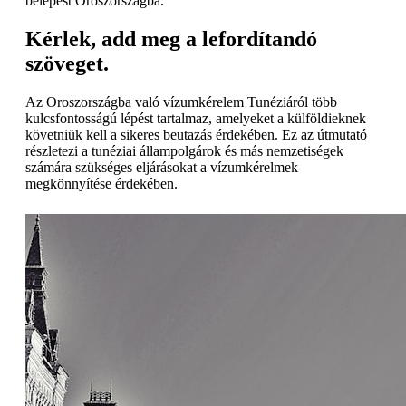
belépést Oroszországba.
Kérlek, add meg a lefordítandó
szöveget.
Az Oroszországba való vízumkérelem Tunéziáról több
kulcsfontosságú lépést tartalmaz, amelyeket a külföldieknek
követniük kell a sikeres beutazás érdekében. Ez az útmutató
részletezi a tunéziai állampolgárok és más nemzetiségek
számára szükséges eljárásokat a vízumkérelmek
megkönnyítése érdekében.