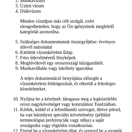
Munkavízum
Üzleti vízum
Diákvízum
Minden vízutípus más célt szolgál, ezért
elengedhetetlen, hogy az Ön igényeinek megfelelő
kategóriát azonosítsa.
Szükséges dokumentumok összegyűjtése: érvényes
útlevél másolattal
Kitöltött vízumkérelmi űrlap
Friss útlevélméretű fényképek
Meghívólevél egy oroszországi házigazdától.
Munkavállalás vagy lakóhely igazolása
A teljes dokumentáció benyújtása elősegíti a
vízumkérelem feldolgozását, és elkerüli a felesleges
késedelmeket.
Nyújtsa be a kérelmét: látogassa meg a legközelebbi
orosz nagykövetséget vagy konzulátust Tunéziában.
Kérlek, küldd el a lefordítandó szöveget, illetve jelezd,
ha van bármilyen speciális követelmény (például
terminológiai preferenciák vagy stílus) a saját
országodra vagy régiódra vonatkozóan.
Fizesd be a vízumkérelmi díjat, és szerezd be a nyugtát.