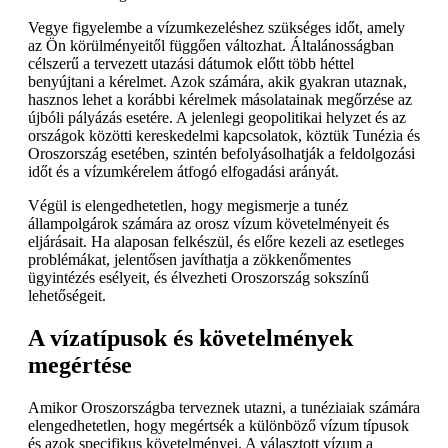
Vegye figyelembe a vízumkezeléshez szükséges időt, amely
az Ön körülményeitől függően változhat. Általánosságban
célszerű a tervezett utazási dátumok előtt több héttel
benyújtani a kérelmet. Azok számára, akik gyakran utaznak,
hasznos lehet a korábbi kérelmek másolatainak megőrzése az
újbóli pályázás esetére. A jelenlegi geopolitikai helyzet és az
országok közötti kereskedelmi kapcsolatok, köztük Tunézia és
Oroszország esetében, szintén befolyásolhatják a feldolgozási
időt és a vízumkérelem átfogó elfogadási arányát.
Végül is elengedhetetlen, hogy megismerje a tunéz
állampolgárok számára az orosz vízum követelményeit és
eljárásait. Ha alaposan felkészül, és előre kezeli az esetleges
problémákat, jelentősen javíthatja a zökkenőmentes
ügyintézés esélyeit, és élvezheti Oroszország sokszínű
lehetőségeit.
A vízatípusok és követelmények
megértése
Amikor Oroszországba terveznek utazni, a tunéziaiak számára
elengedhetetlen, hogy megértsék a különböző vízum típusok
és azok specifikus követelményei. A választott vízum a