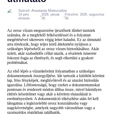
Szerző: Anastasia Maisuradze
14 perc
2026. január
Frissítve: 2026. augusztus
•
•
olvasás
30.
06.
Az orosz vízum megszerzése ijesztőnek tűnhet tunisiek
számára, de a megfelelő felkészüléssel és a folyamat
megértésével sikeresen végig lehet haladni. Ez az útmutató
arra törekszik, hogy teljes körű áttekintést nyújtson a
szükséges lépésekről az orosz vízum biztosításához. Akár
üzleti, akár szabadidős céllal utazik, a részletek ismerete
fokozni fogja az élményét, és segít elkerülni a gyakori
problémákat.
Az első lépés a vízumkérelmi folyamatban a szükséges
dokumentumok összegyűjtése. Ide tartozik a kitöltött kérelmi
lap, friss fényképek, meghívólevél és az utazási biztosítás
igazolása. Létfontosságú, hogy ezeket a dokumentumokat
pontosan és rendezett módon állítsa össze, mivel bármilyen
eltérés késedelmet vagy akár a kérelem elutasítását is
eredményezheti. A dokumentáció elkészítése után fel kell
látogatnia a legközelebbi orosz konzulátusba vagy
nagykövetségbe, amelyek nagyobb városokban vagy a
szomszédos régiókban találhatók.