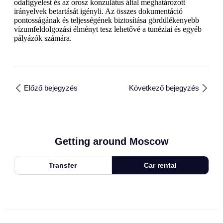
odafigyelést és az orosz konzulátus által meghatározott
irányelvek betartását igényli. Az összes dokumentáció
pontosságának és teljességének biztosítása gördülékenyebb
vízumfeldolgozási élményt tesz lehetővé a tunéziai és egyéb
pályázók számára.
Előző bejegyzés
Következő bejegyzés
Getting around Moscow
Transfer
Car rental