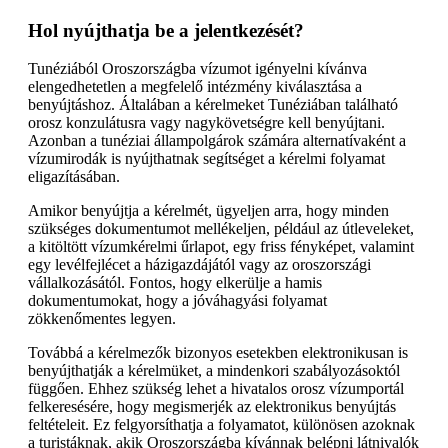
Hol nyújthatja be a jelentkezését?
Tunéziából Oroszországba vízumot igényelni kívánva
elengedhetetlen a megfelelő intézmény kiválasztása a
benyújtáshoz. Általában a kérelmeket Tunéziában található
orosz konzulátusra vagy nagykövetségre kell benyújtani.
Azonban a tunéziai állampolgárok számára alternatívaként a
vízumirodák is nyújthatnak segítséget a kérelmi folyamat
eligazításában.
Amikor benyújtja a kérelmét, ügyeljen arra, hogy minden
szükséges dokumentumot mellékeljen, például az útleveleket,
a kitöltött vízumkérelmi űrlapot, egy friss fényképet, valamint
egy levélfejlécet a házigazdájától vagy az oroszországi
vállalkozásától. Fontos, hogy elkerülje a hamis
dokumentumokat, hogy a jóváhagyási folyamat
zökkenőmentes legyen.
Továbbá a kérelmezők bizonyos esetekben elektronikusan is
benyújthatják a kérelmüket, a mindenkori szabályozásoktól
függően. Ehhez szükség lehet a hivatalos orosz vízumportál
felkeresésére, hogy megismerjék az elektronikus benyújtás
feltételeit. Ez felgyorsíthatja a folyamatot, különösen azoknak
a turistáknak, akik Oroszországba kívánnak belépni látnivalók