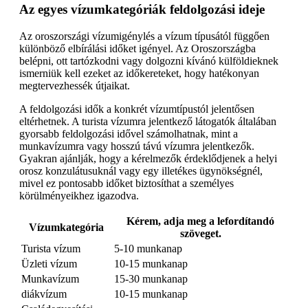
Az egyes vízumkategóriák feldolgozási ideje
Az oroszországi vízumigénylés a vízum típusától függően
különböző elbírálási időket igényel. Az Oroszországba
belépni, ott tartózkodni vagy dolgozni kívánó külföldieknek
ismerniük kell ezeket az időkereteket, hogy hatékonyan
megtervezhessék útjaikat.
A feldolgozási idők a konkrét vízumtípustól jelentősen
eltérhetnek. A turista vízumra jelentkező látogatók általában
gyorsabb feldolgozási idővel számolhatnak, mint a
munkavízumra vagy hosszú távú vízumra jelentkezők.
Gyakran ajánlják, hogy a kérelmezők érdeklődjenek a helyi
orosz konzulátusuknál vagy egy illetékes ügynökségnél,
mivel ez pontosabb időket biztosíthat a személyes
körülményeikhez igazodva.
Kérem, adja meg a lefordítandó
Vízumkategória
szöveget.
Turista vízum
5-10 munkanap
Üzleti vízum
10-15 munkanap
Munkavízum
15-30 munkanap
diákvízum
10-15 munkanap