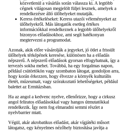
közvetlenül a vásárlás során válassza ki. A legtöbb
cégnek világosan megjelölt füljei lesznek, amelyek a
rendelkezésre álló ülőhelyeket mutatják.
Keress értékeléseket: Keress utazói véleményeket az
ülőhelyekről. Más látogatók esetleg értékes
információkkal rendelkeznek a legjobb ülőhelyekről
bizonyos előadásokhoz, ami segít hatékonyan
megtervezni a programodat.
Azonak, akik előre vásárolják a jegyeket, jó ötlet a frissült
ülőhelyek térképének keresése, különösen ha a előadás
népszerű. A népszerű előadások gyorsan elfogyhatnak, így a
tervezés sokba mehet. Továbbá, ha egy forgalmas napon,
például csütörtökön vagy szombaton látogat, gondoljon arra,
hogy korán érkezzen, hogy élvezze a környék kulturális
életét, múzeumait, vagy szórakoztató lehetőségeket, például
balettet az Ermitázsban.
Ha az angol a kedvenc nyelve, ellenőrizze, hogy a cirkusz
angol feliratos előadásokkal vagy hangos útmutatókkal
rendelkezik. Így nem fog elmaradni semmi részlet a
nyelvbarrier miatt.
Végül, akár akrobatikus előadást, akár vígjátéki műsort
látogatsz, egy kényelmes nézőhely biztosítása javítja a