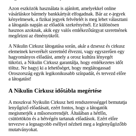
Azon eszközök használata is ajánlott, amelyekkel online
vásárláskor bármely bankkártyát elfogadnak. Bár az e-jegyek
kényelmesek, a fizikai jegyek felvételét is meg lehet választani
a látogatás napján az előadók szekrényénél. Ez különösen
hasznos azoknak, akik egy valós emlékezőtárgyat szeretnének
megőrizni az élményükről.
A Nikulin Cirkusz látogatása során, akár a dzsessz és cirkusz
elemeinek keverékét szeretnéd élvezni, vagy egyszerűen egy
hagyományos előadást, amely a orosz kultúra lényegét
tükrözi, a Nikulin Cirkusz garantálja, hogy emlékezetes időt
töltsz. Ne hagyj ki a lehetőséget, hogy meglátogassad
Oroszország egyik legikonikusabb színpadát, és tervezd előre
a látogatást!
A Nikulin Cirkusz időtábla megértése
A moszkvai Nyikulin Cirkusz heti rendszerességgel bemutatja
lenyűgöző előadásait, ezért fontos, hogy a látogatók
megismerjék a műsorsorrendjét. Általában a hétfőn,
csütörtökön és a hétvégén tartanak előadások. Ezért előre
tervezve a legnagyobb eséllyel nézheti meg a leglenyűgözőbb
mutatványokat.