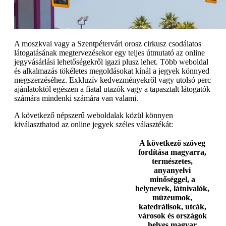
A moszkvai vagy a Szentpétervári orosz cirkusz csodálatos
látogatásának megtervezésekor egy teljes útmutató az online
jegyvásárlási lehetőségekről igazi plusz lehet. Több weboldal
és alkalmazás tökéletes megoldásokat kínál a jegyek könnyed
megszerzéséhez. Exkluzív kedvezményekről vagy utolsó perc
ajánlatoktól egészen a fiatal utazók vagy a tapasztalt látogatók
számára mindenki számára van valami.
A következő népszerű weboldalak közül könnyen
kiválaszthatod az online jegyek széles választékát:
A következő szöveg
fordítása magyarra,
természetes,
anyanyelvi
minőséggel, a
helynevek, látnivalók,
múzeumok,
katedrálisok, utcák,
városok és országok
helyes magyar