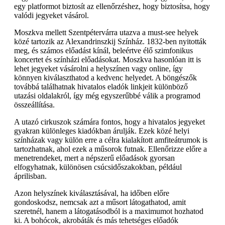
egy platformot biztosít az ellenőrzéshez, hogy biztosítsa, hogy
valódi jegyeket vásárol.
Moszkva mellett Szentpétervárra utazva a must-see helyek
közé tartozik az Alexandrinszkij Színház. 1832-ben nyitották
meg, és számos előadást kínál, beleértve élő szimfonikus
koncertet és színházi előadásokat. Moszkva hasonlóan itt is
lehet jegyeket vásárolni a helyszínen vagy online, így
könnyen kiválaszthatod a kedvenc helyedet. A böngészők
továbbá találhatnak hivatalos eladók linkjeit különböző
utazási oldalakról, így még egyszerűbbé válik a programod
összeállítása.
A utazó cirkuszok számára fontos, hogy a hivatalos jegyeket
gyakran különleges kiadókban árulják. Ezek közé helyi
színházak vagy külön erre a célra kialakított amfiteátrumok is
tartozhatnak, ahol ezek a műsorok futnak. Ellenőrizze előre a
menetrendeket, mert a népszerű előadások gyorsan
elfogyhatnak, különösen csúcsidőszakokban, például
áprilisban.
Azon helyszínek kiválasztásával, ha időben előre
gondoskodsz, nemcsak azt a műsort látogathatod, amit
szeretnél, hanem a látogatásodból is a maximumot hozhatod
ki. A bohócok, akrobáták és más tehetséges előadók