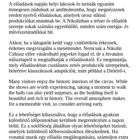
A előadások napján helyi lakosok és turisták egyaránt
tömegesen zúdulnak az amfiteátrumba, hogy megnézzenek
eredeti nyelvű előadásokat, amelyek orosz stílusú
produkciókat mutatnak be. A Nikulinban a tréner és előadók
szerepe sokak számára egyedülálló, minden szám energia- és
művészetáradékkal bír.
Akkor, ha a látogatók kedd vagy csütörtökön érkeznek,
érdemes megvizsgálni a menetrendet. Nemcsak a Nikulin
Cirkusz előre vásárolható jegyeket fogad el, de a hivatalos
műsorlapról is megtudhatják a előadásokról. Ez megmutatja,
mely előadásokban csodálatos zenés produkciók szerepelnek,
beleértve klasszikusok adaptációit, mint például a Diótörő-t.
Many visitors enjoy the historic interiors of the circus. While
the shows are worth experiencing, taking a moment to walk
the halls can also yield surprises, as the building itself is
beautiful and rich in history. The overall atmosphere makes
for a memorable visit, so consider arriving early.
Ez a lehetőséget kihasználva, hogy a előadások gyakran
különböző időpontokban kerülnek megrendezésre a napon
belül. Ez a sokféleség általában olyan lehetőségeket biztosít,
amelyek különböző időbeosztásokhoz illeszkednek. Ha
vonattal utazik egy előadás meglátogatására, számoljon extra