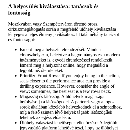
A helyes ülés kiválasztása: tanácsok és
fontosság
Moszkvában vagy Szentpéterváron történő orosz
cirkuszmeglátogatás során a megfelelő ülőhely kiválasztása
lényeges a teljes élmény javításához. Itt talál néhány tanácsot
és fontosságot:
Ismerd meg a helyszín elrendezését: Minden
cirkuszhelyszín, beleértve a hagyományos és a modern
intézményeket is, egyedi elrendezéssel rendelkezik.
Ismerd meg a helyszínt online, hogy megtaláld a
legjobb nézőterületeket.
Prioritize Front Rows: If you enjoy being in the action,
seats closer to the performance area can provide a
thrilling experience. However, consider the angle of
view; sometimes, the best seat is a few rows back.
Magasság és látószög: A ülőhelyek magassága
befolyásolja a látószögedet. A parterek vagy a loge-
sorok általában közelebb helyezkednek el a színpadhoz,
míg a felső szinten lévő helyek tágabb látószögűek
lehetnek az egész előadásra.
Ülőhely választási lehetőségek ellenőrzése: A legtöbb
jegyvásárló platform lehetővé teszi, hogy az ülőhelyet