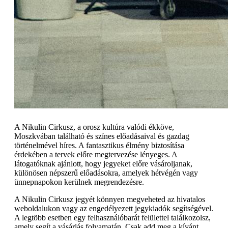
A Nikulin Cirkusz, a orosz kultúra valódi ékköve,
Moszkvában található és színes előadásaival és gazdag
történelmével híres. A fantasztikus élmény biztosítása
érdekében a tervek előre megtervezése lényeges. A
látogatóknak ajánlott, hogy jegyeket előre vásároljanak,
különösen népszerű előadásokra, amelyek hétvégén vagy
ünnepnapokon kerülnek megrendezésre.
A Nikulin Cirkusz jegyét könnyen megveheted az hivatalos
weboldalukon vagy az engedélyezett jegykiadók segítségével.
A legtöbb esetben egy felhasználóbarát felülettel találkozolsz,
amely segít a vásárlás folyamatán. Csak add meg a kívánt