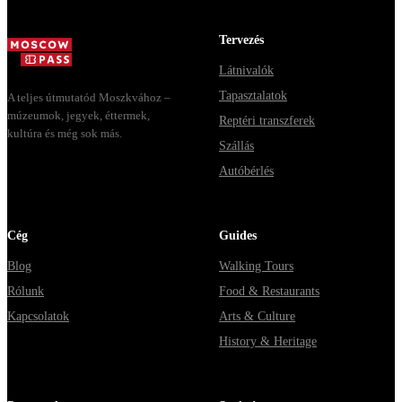
Москвы через
Мавзолей от...
Владими...
Tervezés
Látnivalók
Tapasztalatok
A teljes útmutatód Moszkvához –
múzeumok, jegyek, éttermek,
Reptéri transzferek
kultúra és még sok más.
Szállás
Autóbérlés
Cég
Guides
Blog
Walking Tours
Rólunk
Food & Restaurants
Kapcsolatok
Arts & Culture
History & Heritage