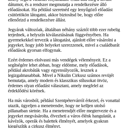
dátumot, és a rendszer megmutatja a rendelkezésre álló
előadásokat. Ha például szeretnéd egy lenyűgöző előadást
csütörtökön látogatni, akkor biztosítsd be, hogy előre
ellenőrizd a rendelkezésre állást.
Jegyárak változóak, általában néhány száztól több ezer rubelig
terjednek, a helyszín kiválasztásának függvényében. Ha
gyermekekkel tervezik a látogatást, ajánlott előre vásárolni a
jegyeket, hogy jobb helyeket szerezzenek, mivel a családbarát
előadások gyorsan elfogynak.
Ezért érdemes elolvasni más vendégek véleményeit. Ez a
segítségére lehet abban, hogy eldöntse, mely előadások,
például akrobáták vagy egyensúlyozók, lesznek a
legizgalmasabbak. Mivel a Nikulin Cirkusz számos revüjét
bemutatja, amely modern és klasszikus stílusokat ötvöz,
érdemes olyan előadást választani, amely megfelel az
érdeklődési körének.
Ha más városból, például Szentpétervárról érkezel, és vonattal
utazik, ügyeljen a menetrendre, hogy ne kelljen utolsó
pillanatban sietnie. Ha a menetrendjét előre megtervezte és a
jegyeket megvásárolta, élvezheti a város élénk hangulatát, a
kávézók, operák és balettek élményét, amelyek gyakran
kiegészítik a cirkusz élményt.