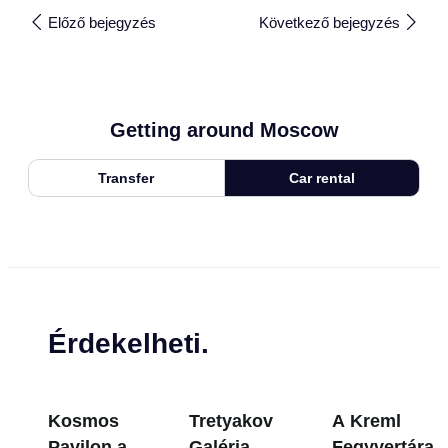
Előző bejegyzés
Következő bejegyzés
Getting around Moscow
Transfer
Car rental
Érdekelheti.
Kosmos
Tretyakov
A Kreml
Pavilon a
Galéria
Fegyvertára