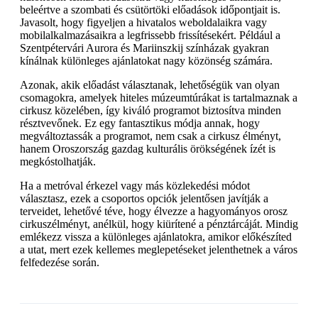
beleértve a szombati és csütörtöki előadások időpontjait is.
Javasolt, hogy figyeljen a hivatalos weboldalaikra vagy
mobilalkalmazásaikra a legfrissebb frissítésekért. Például a
Szentpétervári Aurora és Mariinszkij színházak gyakran
kínálnak különleges ajánlatokat nagy közönség számára.
Azonak, akik előadást választanak, lehetőségük van olyan
csomagokra, amelyek hiteles múzeumtúrákat is tartalmaznak a
cirkusz közelében, így kiváló programot biztosítva minden
résztvevőnek. Ez egy fantasztikus módja annak, hogy
megváltoztassák a programot, nem csak a cirkusz élményt,
hanem Oroszország gazdag kulturális örökségének ízét is
megkóstolhatják.
Ha a metróval érkezel vagy más közlekedési módot
választasz, ezek a csoportos opciók jelentősen javítják a
terveidet, lehetővé téve, hogy élvezze a hagyományos orosz
cirkuszélményt, anélkül, hogy kiürítené a pénztárcáját. Mindig
emlékezz vissza a különleges ajánlatokra, amikor előkészíted
a utat, mert ezek kellemes meglepetéseket jelenthetnek a város
felfedezése során.