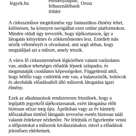
eseménynaptár;
Jegyek.hu
Orosz
felhasználóbarát
felület
A cirkuszműsor megtekintése egy fantasztikus élmény lehet,
különösen, ha könnyen navigálhat ezen online platformokon.
Minden oldalt úgy tervezték, hogy tájékoztasson, így a
látogatás kényelmes és zökkenőmentes lesz. Emellett más
nézők véleményét is olvashatod, ami segít abban, hogy
megtaláljad azt a műsort, amely tetszik.
A város fő cirkusztermének légkörében valami varázslatos
van, amikor tehetséges előadók lépnek színpadra, és
megmutatják csodálatos képességeiket. Függetlenül attól,
hogy hétfőn vagy csütörtök este van, a balanszözők, bohócok
és akrobáták előadásaiból álló műsorok látogatása igazi
élmény.
Ezek az alkalmazások rendszeresen frissülnek, hogy a
legújabb jegyekről tájékoztassanak, ezért látogatása előtt
biztosan nézze meg újra. Áprilisban vagy az év bármely
időszakában történő látogatás tervezése esetén biztosan talál
valamit érdekesre nézhetőre. Ne felejtsük el figyelembe venni
a időpontokat a műsorok kiválasztásakor, mivel a előadások
jelentősen eltérhetnek.