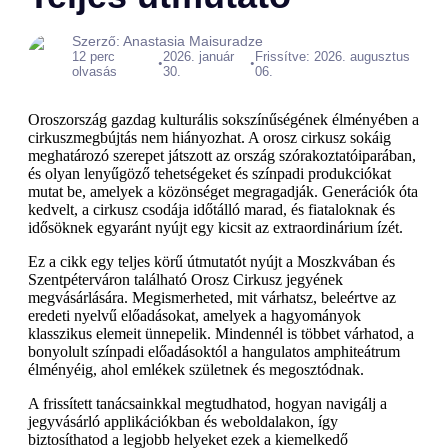
Szerző: Anastasia Maisuradze
12 perc
2026. január
Frissítve: 2026. augusztus
•
•
olvasás
30.
06.
Oroszország gazdag kulturális sokszínűségének élményében a
cirkuszmegbújtás nem hiányozhat. A orosz cirkusz sokáig
meghatározó szerepet játszott az ország szórakoztatóiparában,
és olyan lenyűgöző tehetségeket és színpadi produkciókat
mutat be, amelyek a közönséget megragadják. Generációk óta
kedvelt, a cirkusz csodája időtálló marad, és fiataloknak és
idősöknek egyaránt nyújt egy kicsit az extraordinárium ízét.
Ez a cikk egy teljes körű útmutatót nyújt a Moszkvában és
Szentpéterváron található Orosz Cirkusz jegyének
megvásárlására. Megismerheted, mit várhatsz, beleértve az
eredeti nyelvű előadásokat, amelyek a hagyományok
klasszikus elemeit ünnepelik. Mindennél is többet várhatod, a
bonyolult színpadi előadásoktól a hangulatos amphiteátrum
élményéig, ahol emlékek születnek és megosztódnak.
A frissített tanácsainkkal megtudhatod, hogyan navigálj a
jegyvásárló applikációkban és weboldalakon, így
biztosíthatod a legjobb helyeket ezek a kiemelkedő