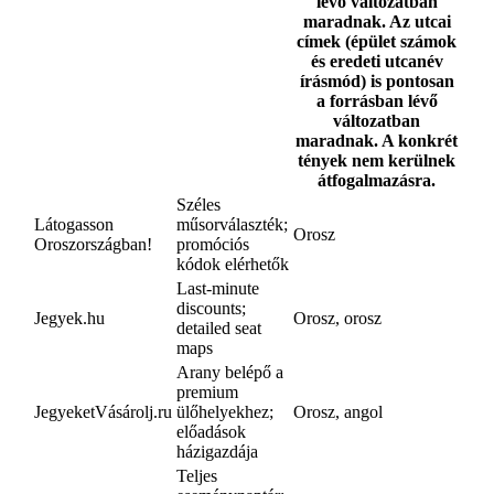
lévő változatban
maradnak. Az utcai
címek (épület számok
és eredeti utcanév
írásmód) is pontosan
a forrásban lévő
változatban
maradnak. A konkrét
tények nem kerülnek
átfogalmazásra.
Széles
Látogasson
műsorválaszték;
Orosz
Oroszországban!
promóciós
kódok elérhetők
Last-minute
discounts;
Jegyek.hu
Orosz, orosz
detailed seat
maps
Arany belépő a
premium
JegyeketVásárolj.ru
ülőhelyekhez;
Orosz, angol
előadások
házigazdája
Teljes