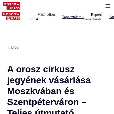
Vásároljon
Reptéri
Tapasztalatok
Au
most
transzferek
Blog
A orosz cirkusz
jegyének vásárlása
Moszkvában és
Szentpéterváron –
Teljes útmutató