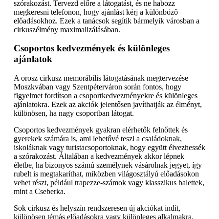
szórakozást. Tervezd előre a látogatást, és ne habozz
megkeresni telefonon, hogy ajánlást kérj a különböző
előadásokhoz. Ezek a tanácsok segítik bármelyik városban a
cirkuszélmény maximalizálásában.
Csoportos kedvezmények és különleges
ajánlatok
A orosz cirkusz memorábilis látogatásának megtervezése
Moszkvában vagy Szentpéterváron során fontos, hogy
figyelmet fordítson a csoportkedvezményekre és különleges
ajánlatokra. Ezek az akciók jelentősen javíthatják az élményt,
különösen, ha nagy csoportban látogat.
Csoportos kedvezmények gyakran elérhetők felnőttek és
gyerekek számára is, ami lehetővé teszi a családoknak,
iskoláknak vagy turistacsoportoknak, hogy együtt élvezhessék
a szórakozást. Általában a kedvezmények akkor lépnek
életbe, ha bizonyos számú személynek vásárolnak jegyet, így
rubelt is megtakaríthat, miközben világosztályú előadásokon
vehet részt, például trapezze-számok vagy klasszikus balettek,
mint a Cseberka.
Sok cirkusz és helyszín rendszeresen új akciókat indít,
különösen témás előadásokra vagy különleges alkalmakra,