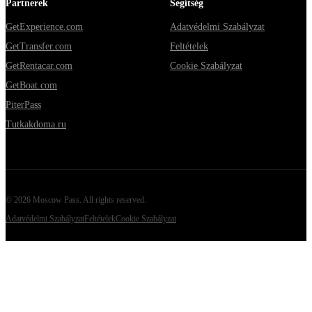
Partnerek
Segítség
GetExperience.com
Adatvédelmi Szabályzat
GetTransfer.com
Feltételek
GetRentacar.com
Cookie Szabályzat
GetBoat.com
PiterPass
Tutkakdoma.ru
©
2026
Moscow Pass
. All rights reserved.
Adatvédelmi Szabályzat
Feltételek
Cookie Szabályzat