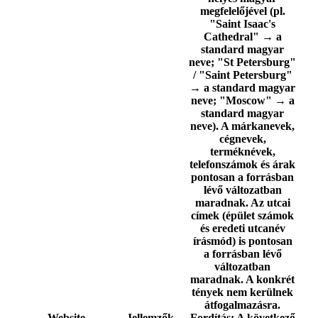
megfelelőjével (pl.
"Saint Isaac's
Cathedral" → a
standard magyar
neve; "St Petersburg"
/ "Saint Petersburg"
→ a standard magyar
neve; "Moscow" → a
standard magyar
neve). A márkanevek,
cégnevek,
terméknévek,
telefonszámok és árak
pontosan a forrásban
lévő változatban
maradnak. Az utcai
címek (épület számok
és eredeti utcanév
írásmód) is pontosan
a forrásban lévő
változatban
maradnak. A konkrét
tények nem kerülnek
átfogalmazásra.
Website
Jellemzők
Fordítás:
A következő