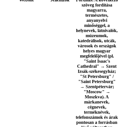
szöveg fordítása
magyarra,
természetes,
anyanyelvi
minőséggel, a
helynevek, látnivalók,
múzeumok,
katedrálisok, utcák,
városok és országok
helyes magyar
megfelelőjével (pl.
"Saint Isaac's
Cathedral" → Szent
Izsák-székesegyház;
"St Petersburg" /
"Saint Petersburg"
→ Szentpétervár;
"Moscow" →
Moszkva). A
márkanevek,
cégnevek,
terméknévek,
telefonszámok és árak
pontosan a forrásban