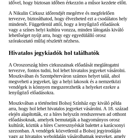
idővel, hogy biztosan időben érkezzön a műsor kezdete előtt.
A Nikulin Cirkusz időrendjét megértve és megfelelően
tervezve, biztosíthatod, hogy élvezheted ezt a csodálatos hely
mindenét. Függetlenül attól, hogy a lenyűgöző előadások
vagy a színes helyi kultúra vonzza, minden látogatás kiváló
lehetőséget nyújt arra, hogy egy egyedülálló orosz
szórakoztató műfaj részletét nézhess.
Hivatalos jegykiadók hol találhatók
A Oroszország híres cirkuszainak előadását meglátogatni
tervezve, fontos tudni, hol lehet hivatalos jegyeket vásárolni.
Moszkvában és Szentpéterváron számos helyet talál, ahol
megveheti a jegyeket, így a helyi lakosok és a nemzetközi
vendégek is könnyen megszerezhetik a helyeket ezekre a
lenyűgöző előadásokra.
Moszkvában a történelmi Bolsoj Színház egy kiváló példa
arra, hogy hol lehet hivatalos jegyeket vásárolni. A 18. század
elején alapították, ez a híres helyszín rendszeresen ad otthont
előadásoknak, amelyek bemutatják a hagyományos orosz
kultúrát, köztük a híres Cseresznyéskát balettet a karácsonyi
szezonban. A vendégek közvetlenül a Bolsoj jegyirodáján
vagy az hivatalos weboldalán vásárolhatnak jegyeket, amely