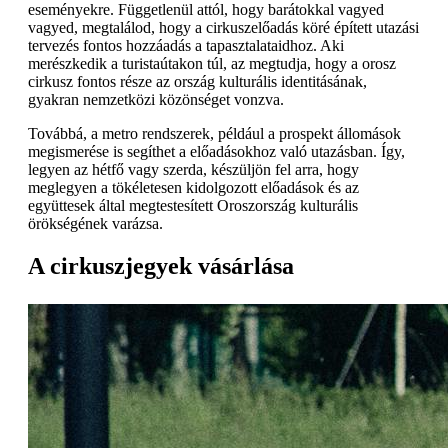
eseményekre. Függetlenül attól, hogy barátokkal vagyed
vagyed, megtalálod, hogy a cirkuszelőadás köré épített utazási
tervezés fontos hozzáadás a tapasztalataidhoz. Aki
merészkedik a turistaútakon túl, az megtudja, hogy a orosz
cirkusz fontos része az ország kulturális identitásának,
gyakran nemzetközi közönséget vonzva.
Továbbá, a metro rendszerek, például a prospekt állomások
megismerése is segíthet a előadásokhoz való utazásban. Így,
legyen az hétfő vagy szerda, készüljön fel arra, hogy
meglegyen a tökéletesen kidolgozott előadások és az
együttesek által megtestesített Oroszország kulturális
örökségének varázsa.
A cirkuszjegyek vásárlása