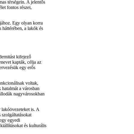
as térségein. A jelentős
et fontos részei,
ájához. Egy olyan korra
 háttérében, a lakók és
ernitást kifejező
nevet kapták, célja az
tervezésük egy erős
nkcionálisak voltak,
k hatalmát a városban
zállodák nagyvárosokban
 lakóövezeteket is. A
 szolgáltatásokat
 egy egyedi
állításokat és kulturális