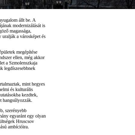
nyugalom állt be. A
rájának modernizálását is
yűgöző magassága,
 uralják a városképet és
épületek megépítése
endszer ellen, még akkor
ület a Szmolenszkaja
ik legdíszesebbnek
artalmaztak, mint hegyes
elmi és kulturális
kutatásokba kezdtek,
ét hangsúlyozzák.
bb, szerényebb
rmány egyaránt egy olyan
zültségek Hruscsov
ású ambícióira.