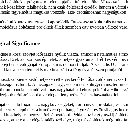
bb beépültek a polgárok mindennapjaiba, irányítva őket Moszkva hatalm
ek közelében találhatóak, nem csak építészeti csodák, hanem a városi él
turisták figyelmét is magukra vonzzák, akik csodálkoznak nagyságukon.
ténelmi kontextusa erősen kapcsolódik Oroszország kulturális narratív
biciózus építészeti projektek álltak szemben egy gyorsan változó város
ical Significance
dete a korai szovjet időszakra nyúlik vissza, amikor a hatalmat és a mod
itássá. Ezek az ikonikus épületek, amelyek gyakran a "Hét Testvér" bece
 erejét és ideológiáját Európában is demonstrálják. A zseniális U alakú 
anakkor a belső tereket is maximalizálta a fény és a tér szempontjából.
a moszkvai kiemelkedő helyeken elhelyezkedő felhőkarcolók nem csak fu
tőséggel is bírtak. A mezőgazdasági, védelmi és külügyi minisztériumo
zeti dominancia hasonló volt más nagyhatalmakéhoz, például a Hilton s
a legjobb erőforrásokat a vendégek lenyűgözetéséhez használták fel.
ját célja, befogadta az nagykövetségeket, kormányzati irodákat, és akár
al tervezett épületek a kőművességet hangsúlyozták, és ötcsillagos luxus
ukhoz helyi és nemzetközi látogatókat. Például az Usztyinszkij épület
kezik, amely a vendégek találkozóhelye, míg más épületek még mindig ki