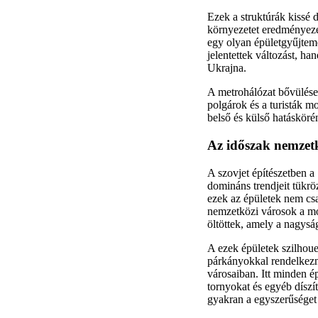
Ezek a struktúrák kissé d
környezetet eredményezet
egy olyan épületgyűjtem
jelentettek változást, ha
Ukrajna.
A metrohálózat bővülése 
polgárok és a turisták m
belső és külső hatásköré
Az időszak nemzetk
A szovjet építészetben a
domináns trendjeit tükrö
ezek az épületek nem csa
nemzetközi városok a mod
öltöttek, amely a nagyság
A ezek épületek szilhou
párkányokkal rendelkezn
városaiban. Itt minden ép
tornyokat és egyéb dísz
gyakran a egyszerűséget 