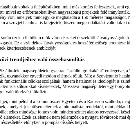
rágábbak voltak a felépítésükben, mint más kortárs fejlesztések, ami egy
t, mivel az erőforrásokat ilyen nagyszabású projektek felé irányítottá
ény volt, amelyek mindegyike meghaladta a 150 méteres magasságot. 
nem a szovjet hatalmat is kifejezték, hiszen megcsodáltatást váltottak ki
során ezek a felhőkarcolók városrészeket összekötő látványosságokká v
ozgását. Ez a szándékos látványosságok és hozzáférhetőség teremtése ki
nek kiterjesztésének ambícióját.
özi trendjeihez való összehasonlítás
 Sztálin-féle magasépületek, gyakran "sztálini gótikaként" emlegetve, 
zik, ugyanakkor egyedi módon eltérnek tőlük. Míg a Szovjetunió hatalm
k funkcionális célokat szolgáltak, hanem hatalmat és ideológiát is szim
ernista stílusokkal kísérleteztek, Moszkva magasépületei egy bonyolul
ra való törekvést tükrözte.
ettjei, mint például a Lomonoszov Egyetem és a Radisson szálloda, mag
ek, amelyek jelentősen eltérnek a minimalista trendektől, mint példáu
ület teljes minősége fontos volt; minden szintet alapos tervezéssel készí
ítő elemeket. Ezek az elemek nem jellemzőek a nyugati fővárosok mai é
részesítették előnyben a pompás díszítés helyett.