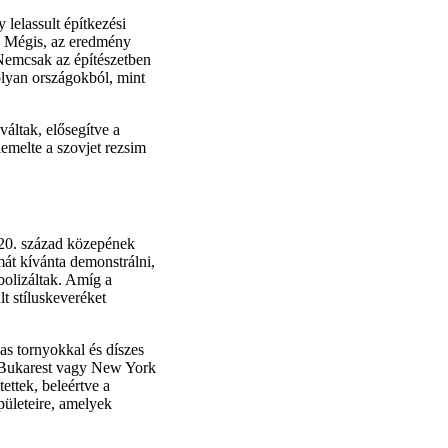
 lelassult építkezési
k. Mégis, az eredmény
Nemcsak az építészetben
 olyan országokból, mint
áltak, elősegítve a
emelte a szovjet rezsim
a 20. század közepének
át kívánta demonstrálni,
bolizáltak. Amíg a
t stíluskeveréket
as tornyokkal és díszes
l Bukarest vagy New York
tettek, beleértve a
pületeire, amelyek