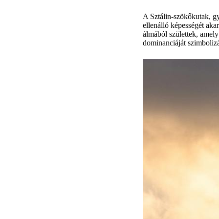
A Sztálin-szökőkutak, gy
ellenálló képességét aka
álmából születtek, amely
dominanciáját szimbolizá