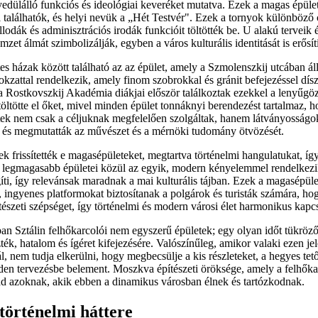
gyedülálló funkciós és ideológiai keveréket mutatva. Ezek a magas épüle
 találhatók, és helyi nevük a „Hét Testvér". Ezek a tornyok különböző c
lodák és adminisztrációs irodák funkcióit töltötték be. U alakú terveik 
mzet álmát szimbolizálják, egyben a város kulturális identitását is erősít
s házak között található az az épület, amely a Szmolenszkij utcában áll
okzattal rendelkezik, amely finom szobrokkal és gránit befejezéssel díszí
a Rostkovszkij Akadémia diákjai először találkoztak ezekkel a lenyűgö
 töltötte el őket, mivel minden épület tonnáknyi berendezést tartalmaz,
etek nem csak a céljuknak megfelelően szolgáltak, hanem látványosságo
 és megmutatták az művészet és a mérnöki tudomány ötvözését.
ek frissítették e magasépületeket, megtartva történelmi hangulatukat, így
rs legmagasabb épületei közül az egyik, modern kényelemmel rendelkezi
gíti, így relevánsak maradnak a mai kulturális tájban. Ezek a magasépül
 ingyenes platformokat biztosítanak a polgárok és turisták számára, ho
észeti szépséget, így történelmi és modern városi élet harmonikus kapcs
an Sztálin felhőkarcolói nem egyszerű épületek; egy olyan időt tükröz
ezték, hatalom és ígéret kifejezésére. Valószínűleg, amikor valaki ezen je
l, nem tudja elkerülni, hogy megbecsülje a kis részleteket, a hegyes tető
en tervezésbe belement. Moszkva építészeti öröksége, amely a felhőka
 ad azoknak, akik ebben a dinamikus városban élnek és tartózkodnak.
történelmi háttere