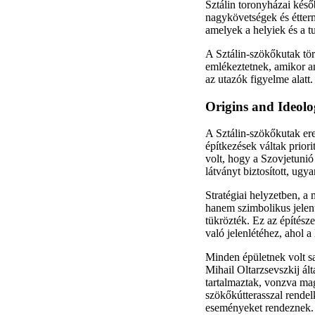
Sztálin toronyházai késő
nagykövetségek és étterm
amelyek a helyiek és a 
A Sztálin-szökőkutak tör
emlékeztetnek, amikor am
az utazók figyelme alatt.
Origins and Ideolog
A Sztálin-szökőkutak ere
építkezések váltak prior
volt, hogy a Szovjetunió
látványt biztosított, ugy
Stratégiai helyzetben, 
hanem szimbolikus jelen
tükrözték. Ez az építés
való jelenlétéhez, ahol 
Minden épületnek volt sa
Mihail Oltarzsevszkij ált
tartalmaztak, vonzva mag
szökőkútterasszal rendel
eseményeket rendeznek.