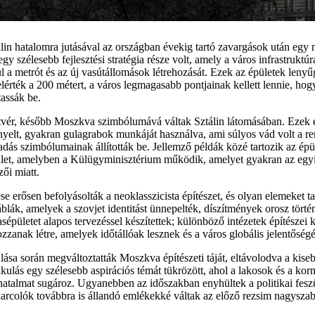
in hatalomra jutásával az országban évekig tartó zavargások után egy 
gy szélesebb fejlesztési stratégia része volt, amely a város infrastruktú
l a metrót és az új vasútállomások létrehozását. Ezek az épületek len
érték a 200 métert, a város legmagasabb pontjainak kellett lennie, hogy
tassák be.
tvér, később Moszkva szimbólumává váltak Sztálin látomásában. Ezek 
ényelt, gyakran gulagrabok munkáját használva, ami súlyos vád volt a r
aladás szimbólumainak állították be. Jellemző példák közé tartozik az ép
ület, amelyben a Külügyminisztérium működik, amelyet gyakran az egy
zői miatt.
e erősen befolyásolták a neoklasszicista építészet, és olyan elemeket t
áblák, amelyek a szovjet identitást ünnepelték, díszítmények orosz történ
pületet alapos tervezéssel készítettek; különböző intézetek építészei 
zzanak létre, amelyek időtállóak lesznek és a város globális jelentőség
lása során megváltoztatták Moszkva építészeti táját, eltávolodva a kise
akulás egy szélesebb aspirációs témát tükrözött, ahol a lakosok és a ko
 hatalmat sugároz. Ugyanebben az időszakban enyhültek a politikai fes
arcolók továbbra is állandó emlékekké váltak az előző rezsim nagyszab