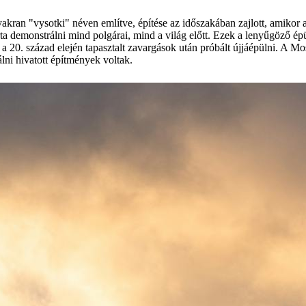
akran "vysotki" néven említve, építése az időszakában zajlott, amikor a
rta demonstrálni mind polgárai, mind a világ előtt. Ezek a lenyűgöző é
 a 20. század elején tapasztalt zavargások után próbált újjáépülni. A Mo
lni hivatott építmények voltak.