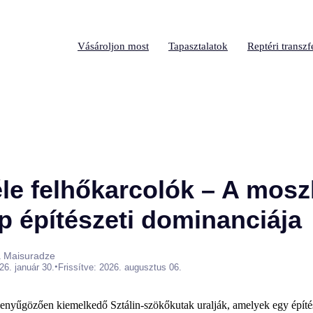
Vásároljon most
Tapasztalatok
Reptéri transzf
éle felhőkarcolók – A mosz
p építészeti dominanciája
a Maisuradze
•
26. január 30.
Frissítve: 2026. augusztus 06.
 lenyűgözően kiemelkedő Sztálin-szökőkutak uralják, amelyek egy építé