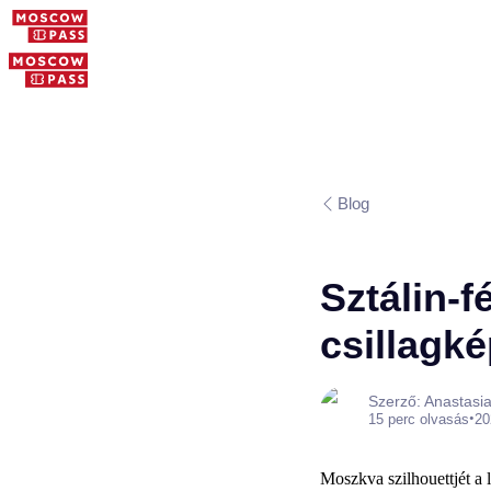
Blog
Sztálin-f
csillagké
Szerző: Anastasi
•
15 perc olvasás
20
Moszkva szilhouettjét a