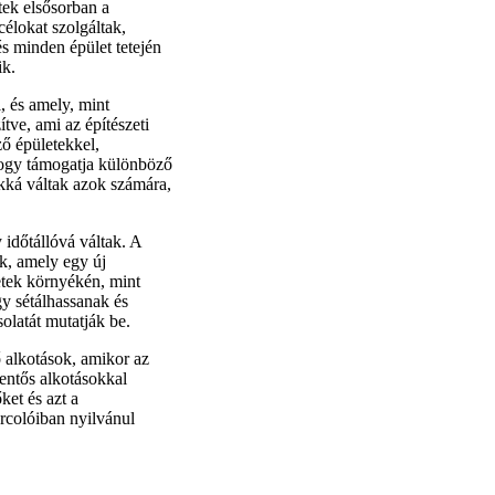
tek elsősorban a
élokat szolgáltak,
és minden épület tetején
ik.
, és amely, mint
tve, ami az építészeti
ző épületekkel,
 hogy támogatja különböző
kká váltak azok számára,
 időtállóvá váltak. A
k, amely egy új
etek környékén, mint
gy sétálhassanak és
olatát mutatják be.
ő alkotások, amikor az
lentős alkotásokkal
ket és azt a
rcolóiban nyilvánul