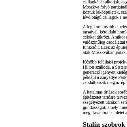
csillagképét alkotják, e
Moszkva folyó partjainál
köztük lakóépületek, szál
lévő ötágú csillagok a ne
A legikonikusabb emelete
társaival, kétoldalú homl
célokat tükrözi. Amikor 
valószínűleg csodálattal
funkcióit. Ezek az épül
akik Moszkvában jártak,
Később felújítási projekt
Hilton szálloda, a Siste
generáció igényeit kielé
például a Zaryadye Park,
csodálhassák meg az épít
A hatalmas óriások soráb
építészetet tartósra terv
szegélyezett utcákon sétá
gondosságot, amely mind
meg, továbbra is ihletet
Stalin-szobrok 