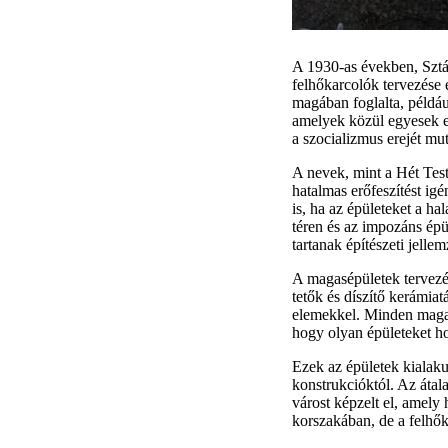
A 1930-as években, Sztál
felhőkarcolók tervezése e
magában foglalta, példáu
amelyek közül egyesek el
a szocializmus erejét mu
A nevek, mint a Hét Tes
hatalmas erőfeszítést ig
is, ha az épületeket a h
téren és az impozáns ép
tartanak építészeti jellem
A magasépületek tervezés
tetők és díszítő kerámiat
elemekkel. Minden magasé
hogy olyan épületeket ho
Ezek az épületek kialaku
konstrukcióktól. Az átal
várost képzelt el, amely
korszakában, de a felhők