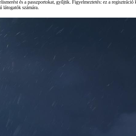
elismerést és a passzportokat, gyűjtik. Figyelmeztetés: ez a regisztráció
ú látogatók számára.