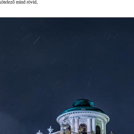
 kötelező mind rövid,