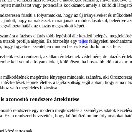
rejtett mintázatot vagy potenciális kockázatot, amely a külföldi látogat
dszeresen frissíti a folyamatokat, hogy az új irányelveket és működteté
 ajánlott, hogy naprakészek maradjanak a módosításokkal, beleértve az
megváltoztathatják az utazás megszokott képét.
mára a fázisos eljárás több lépésből áll: kezdeti belépés, megfelelősé
a utazók profilja alapján. Ez biztosítja egy
teljes
felügyeleti mechanizmus
 hogy figyelmet szenteljen minden be- és kivándorló turista felé.
zhetik ezt a rendszert, az állam érdekeinek védelmére, de utazók érdek
elembe kell venni e folyamatokat, különösen, ha hosszabb időn át akar m
r működésének megértése lényeges mindenki számára, aki Oroszországb
j intézkedések lépnek életbe, a tájékozottság segít abban, hogy sima uta
okhoz való megfelelés biztosítsa.
is azonosító rendszere áttekintése
zonosító rendszere egy modern megközelítés a személyes adatok kezelés
ra. Ezt a rendszert bevezették, hogy különböző online folyamatokat ha
ei közé tartoznak: