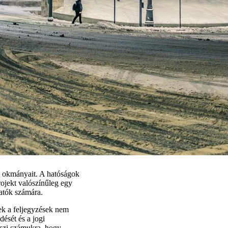
z okmányait. A hatóságok
projekt valószínűleg egy
gatók számára.
zek a feljegyzések nem
ését és a jogi
eszi számukra, hogy