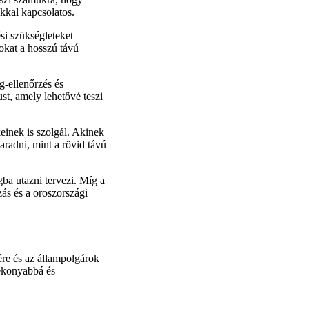
ókkal kapcsolatos.
si szükségleteket
okat a hosszú távú
g-ellenőrzés és
t, amely lehetővé teszi
einek is szolgál. Akinek
aradni, mint a rövid távú
a utazni tervezi. Míg a
zás és a oroszországi
ére és az állampolgárok
tékonyabbá és