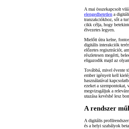
A mai összekapcsolt vil
elengedhetetlen
a digitál
tranzakciókhoz, sőt a tu
cikk célja, hogy betekin
élvezetes legyen.
Mielőtt útra kelne, font
digitális interakciók ter
előzetes regisztrációt, 
részletesen megérti, bel
eligazodik majd az olya
Továbbá, mivel évente tö
ember igényeit kell kielé
használatával kapcsolat
ezeket a szempontokat, 
megvizsgáljuk a releváns
utazása kevésbé lesz bon
A rendszer műk
A digitális profilrendsz
és a helyi szabályok beta