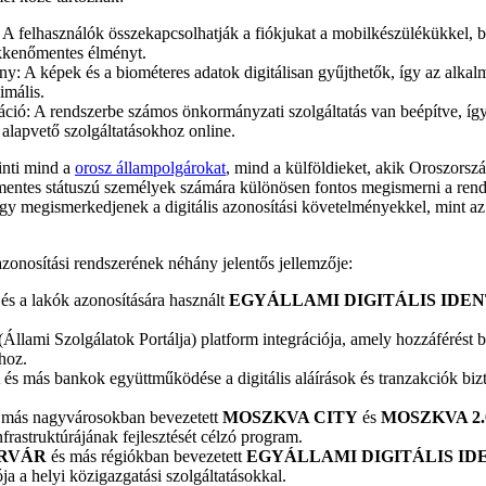
 A felhasználók összekapcsolhatják a fiókjukat a mobilkészülékükkel, b
kkenőmentes élményt.
ny: A képek és a biométeres adatok digitálisan gyűjthetők, így az alkal
nimális.
ráció: A rendszerbe számos önkormányzati szolgáltatás van beépítve, í
alapvető szolgáltatásokhoz online.
inti mind a
orosz állampolgárokat
, mind a külföldieket, akik Oroszorsz
ntes státuszú személyek számára különösen fontos megismerni a rends
ogy megismerkedjenek a digitális azonosítási követelményekkel, mint az
azonosítási rendszerének néhány jelentős jellemzője:
és a lakók azonosítására használt
EGYÁLLAMI DIGITÁLIS IDEN
(Állami Szolgálatok Portálja) platform integrációja, amely hozzáférést b
shoz.
és más bankok együttműködése a digitális aláírások és tranzakciók bi
 más nagyvárosokban bevezetett
MOSZKVA CITY
és
MOSZKVA 2.
nfrastruktúrájának fejlesztését célzó program.
RVÁR
és más régiókban bevezetett
EGYÁLLAMI DIGITÁLIS IDE
ója a helyi közigazgatási szolgáltatásokkal.