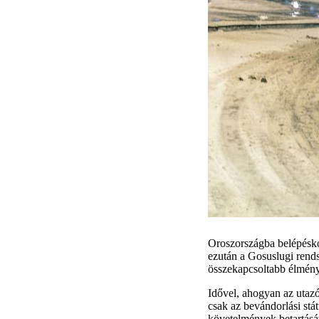
Oroszországba belépésko
ezután a Gosuslugi rendsz
összekapcsoltabb élményt 
Idővel, ahogyan az utazó
csak az bevándorlási stá
követelmények betartását