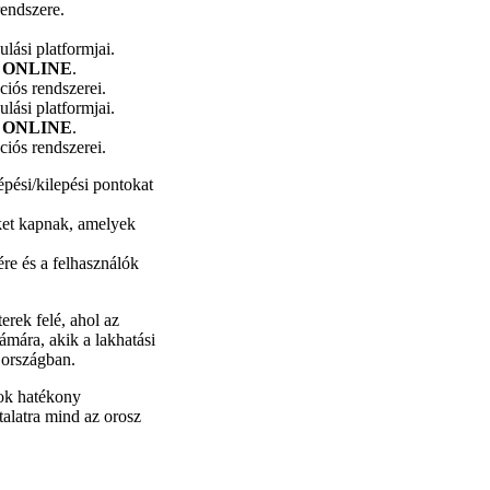
rendszere.
ulási platformjai.
 ONLINE
.
ciós rendszerei.
ulási platformjai.
 ONLINE
.
ciós rendszerei.
épési/kilepési pontokat
eket kapnak, amelyek
ére és a felhasználók
erek felé, ahol az
ámára, akik a lakhatási
 országban.
tok hatékony
talatra mind az orosz