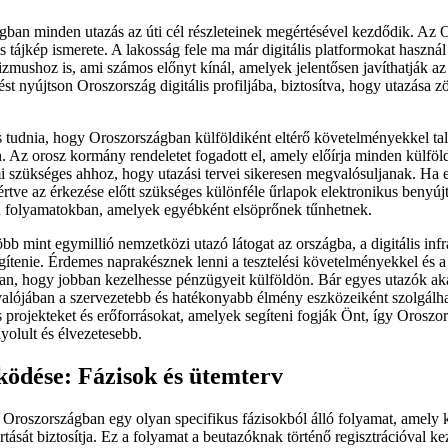
ágban minden utazás az úti cél részleteinek megértésével kezdődik. Az
is tájkép ismerete. A lakosság fele ma már digitális platformokat hasz
rizmushoz is, ami számos előnyt kínál, amelyek jelentősen javíthatják az
tést nyújtson Oroszország digitális profiljába, biztosítva, hogy utazása
os tudnia, hogy Oroszországban külföldiként eltérő követelményekkel ta
én. Az orosz kormány rendeletet fogadott el, amely előírja minden külföl
ami szükséges ahhoz, hogy utazási tervei sikeresen megvalósuljanak. Ha
eértve az érkezése előtt szükséges különféle űrlapok elektronikus benyú
n folyamatokban, amelyek egyébként elsöprőnek tűnhetnek.
bb mint egymillió nemzetközi utazó látogat az országba, a digitális infr
gítenie. Érdemes naprakésznek lenni a tesztelési követelményekkel és a d
ban, hogy jobban kezelhesse pénzügyeit külföldön. Bár egyes utazók ak
valójában a szervezetebb és hatékonyabb élmény eszközeiként szolgálh
 projekteket és erőforrásokat, amelyek segíteni fogják Önt, így Oroszor
yolult és élvezetesebb.
ödése: Fázisok és ütemterv
er Oroszországban egy olyan specifikus fázisokból álló folyamat, amely 
rtását biztosítja. Ez a folyamat a beutazóknak történő regisztrációval k