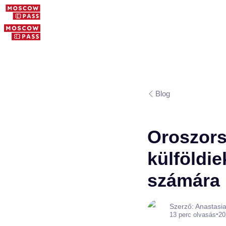
Blog
Oroszors
külföldie
számára
Szerző: Anastasi
•
13 perc olvasás
20