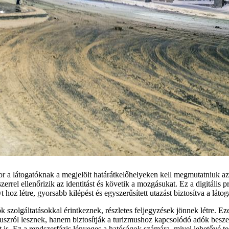
r a látogatóknak a megjelölt határátkelőhelyeken kell megmutatniuk a
errel ellenőrizik az identitást és követik a mozgásukat. Ez a digitális 
hoz létre, gyorsabb kilépést és egyszerűsített utazást biztosítva a láto
k szolgáltatásokkal érintkeznek, részletes feljegyzések jönnek létre. E
tuszról lesznek, hanem biztosítják a turizmushoz kapcsolódó adók beszed
 is. Ez a rendszerfázis lényeges a hatóságok számára, mivel lehetővé t