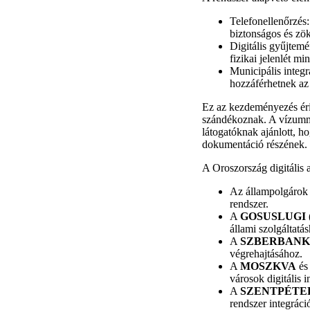
Telefonellenőrzés:
biztonságos és zö
Digitális gyűjtemé
fizikai jelenlét mi
Municipális integ
hozzáférhetnek az 
Ez az kezdeményezés ér
szándékoznak. A vízumme
látogatóknak ajánlott, h
dokumentáció részének.
A Oroszország digitális 
Az állampolgárok 
rendszer.
A
GOSUSLUGI
állami szolgáltatá
A
SZBERBANK
végrehajtásához.
A
MOSZKVA
és
városok digitális i
A
SZENTPÉTE
rendszer integráci