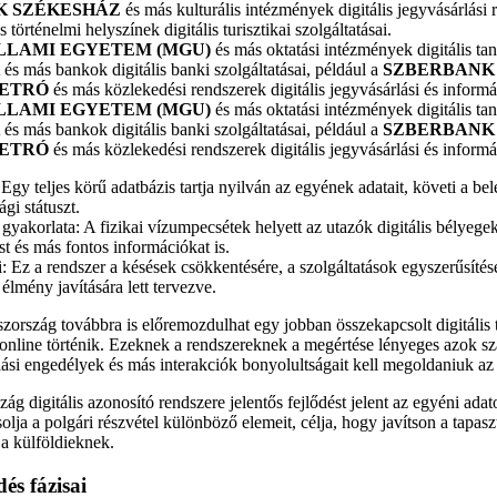
K SZÉKESHÁZ
és más kulturális intézmények digitális jegyvásárlási 
 történelmi helyszínek digitális turisztikai szolgáltatásai.
LLAMI EGYETEM (MGU)
és más oktatási intézmények digitális tan
és más bankok digitális banki szolgáltatásai, például a
SZBERBANK
ETRÓ
és más közlekedési rendszerek digitális jegyvásárlási és informá
LLAMI EGYETEM (MGU)
és más oktatási intézmények digitális tan
és más bankok digitális banki szolgáltatásai, például a
SZBERBANK
ETRÓ
és más közlekedési rendszerek digitális jegyvásárlási és informá
Egy teljes körű adatbázis tartja nyilván az egyének adatait, követi a bel
gi státuszt.
 gyakorlata: A fizikai vízumpecsétek helyett az utazók digitális bélyeg
st és más fontos információkat is.
: Ez a rendszer a késések csökkentésére, a szolgáltatások egyszerűsítés
s élmény javítására lett tervezve.
szország továbbra is előremozdulhat egy jobban összekapcsolt digitális t
online történik. Ezeknek a rendszereknek a megértése lényeges azok sz
ási engedélyek és más interakciók bonyolultságait kell megoldaniuk az
g digitális azonosító rendszere jelentős fejlődést jelent az egyéni ada
lja a polgári részvétel különböző elemeit, célja, hogy javítson a tapasz
a külföldieknek.
dés fázisai