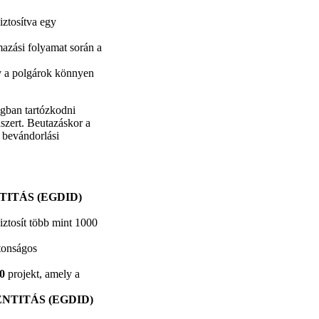
iztosítva egy
mazási folyamat során a
gy a polgárok könnyen
ágban tartózkodni
zert. Beutazáskor a
 bevándorlási
TITÁS (EGDID)
iztosít több mint 1000
ztonságos
0
projekt, amely a
NTITÁS (EGDID)