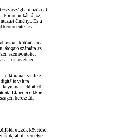
 Oroszországba utazóknak
nál a kommunikációhoz,
 utazási élményt. Ez a
 zökkenőmentes és
lálkozhat, különösen a
di látogató számára az
 ezen szempontokat
jtását, könnyebben
astruktúrának sokféle
igitális valuta
adályoknak tekinthetik
atnak. Ebben a cikkben
szágon keresztüli
külföldi utazók követését
ezdődik, ahol személyes