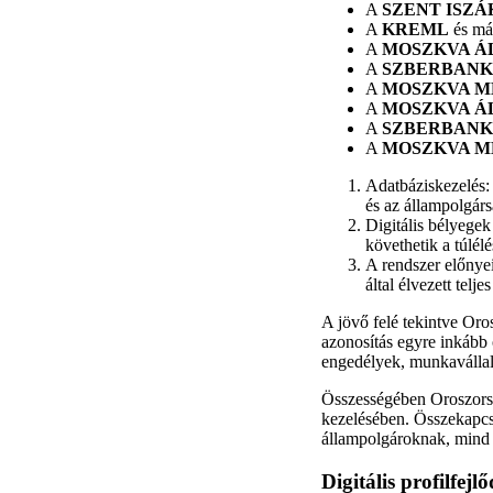
A
SZENT ISZÁ
A
KREML
és más
A
MOSZKVA Á
A
SZBERBANK
A
MOSZKVA M
A
MOSZKVA Á
A
SZBERBANK
A
MOSZKVA M
Adatbáziskezelés: 
és az állampolgársá
Digitális bélyegek
követhetik a túlélé
A rendszer előnyei
által élvezett telje
A jövő felé tekintve Oro
azonosítás egyre inkább 
engedélyek, munkavállal
Összességében Oroszorszá
kezelésében. Összekapcso
állampolgároknak, mind 
Digitális profilfejlő