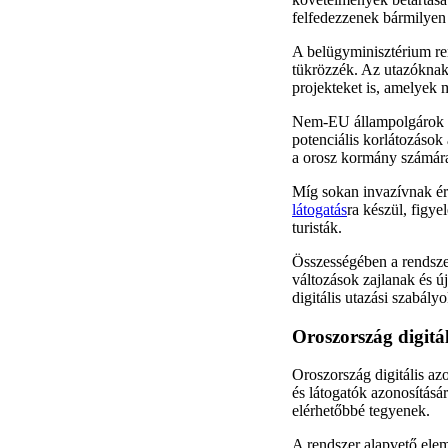
felfedezzenek bármilyen 
A belügyminisztérium ren
tükrözzék. Az utazóknak
projekteket is, amelyek 
Nem-EU állampolgárok szá
potenciális korlátozások 
a orosz kormány számára,
Míg sokan invazívnak ére
látogatás
ra készül, figy
turisták.
Összességében a rendsze
változások zajlanak és ú
digitális utazási szabály
Oroszország digitál
Oroszország digitális a
és látogatók azonosításá
elérhetőbbé tegyenek.
A rendszer alapvető elem