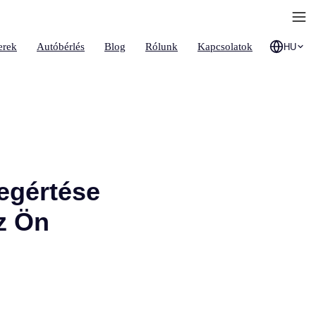
erek
Autóbérlés
Blog
Rólunk
Kapcsolatok
HU
megértése
az Ön