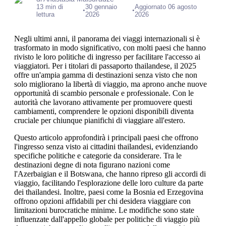
13 min di
30 gennaio
Aggiornato 06 agosto
•
•
lettura
2026
2026
Negli ultimi anni, il panorama dei viaggi internazionali si è
trasformato in modo significativo, con molti paesi che hanno
rivisto le loro politiche di ingresso per facilitare l'accesso ai
viaggiatori. Per i titolari di passaporto thailandese, il 2025
offre un'ampia gamma di destinazioni senza visto che non
solo migliorano la libertà di viaggio, ma aprono anche nuove
opportunità di scambio personale e professionale. Con le
autorità che lavorano attivamente per promuovere questi
cambiamenti, comprendere le opzioni disponibili diventa
cruciale per chiunque pianifichi di viaggiare all'estero.
Questo articolo approfondirà i principali paesi che offrono
l'ingresso senza visto ai cittadini thailandesi, evidenziando
specifiche politiche e categorie da considerare. Tra le
destinazioni degne di nota figurano nazioni come
l'Azerbaigian e il Botswana, che hanno ripreso gli accordi di
viaggio, facilitando l'esplorazione delle loro culture da parte
dei thailandesi. Inoltre, paesi come la Bosnia ed Erzegovina
offrono opzioni affidabili per chi desidera viaggiare con
limitazioni burocratiche minime. Le modifiche sono state
influenzate dall'appello globale per politiche di viaggio più