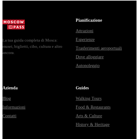
доехать из
днях, чем
электричка. Все
Москвы через
Мавзолей от...
способы уехать
Владими...
из...
Pianificazione
Attrazioni
Esperienze
La tua guida completa di Mosca:
musei, biglietti, cibo, cultura e altro
Trasferimenti aeroportuali
ancora.
Dove alloggiare
Autonoleggio
Azienda
Guides
Blog
Walking Tours
Informazioni
Food & Restaurants
Contatti
Arts & Culture
History & Heritage