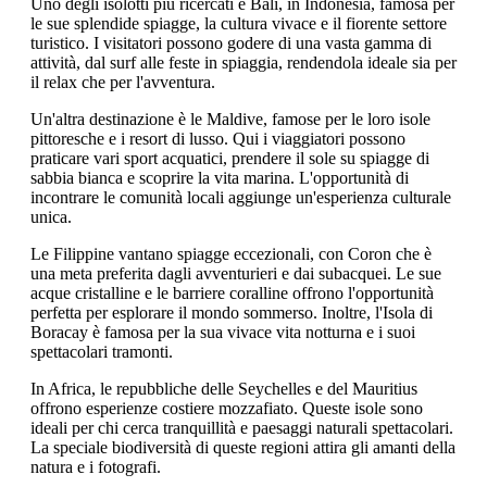
Uno degli isolotti più ricercati è Bali, in Indonesia, famosa per
le sue splendide spiagge, la cultura vivace e il fiorente settore
turistico. I visitatori possono godere di una vasta gamma di
attività, dal surf alle feste in spiaggia, rendendola ideale sia per
il relax che per l'avventura.
Un'altra destinazione è le Maldive, famose per le loro isole
pittoresche e i resort di lusso. Qui i viaggiatori possono
praticare vari sport acquatici, prendere il sole su spiagge di
sabbia bianca e scoprire la vita marina. L'opportunità di
incontrare le comunità locali aggiunge un'esperienza culturale
unica.
Le Filippine vantano spiagge eccezionali, con Coron che è
una meta preferita dagli avventurieri e dai subacquei. Le sue
acque cristalline e le barriere coralline offrono l'opportunità
perfetta per esplorare il mondo sommerso. Inoltre, l'Isola di
Boracay è famosa per la sua vivace vita notturna e i suoi
spettacolari tramonti.
In Africa, le repubbliche delle Seychelles e del Mauritius
offrono esperienze costiere mozzafiato. Queste isole sono
ideali per chi cerca tranquillità e paesaggi naturali spettacolari.
La speciale biodiversità di queste regioni attira gli amanti della
natura e i fotografi.