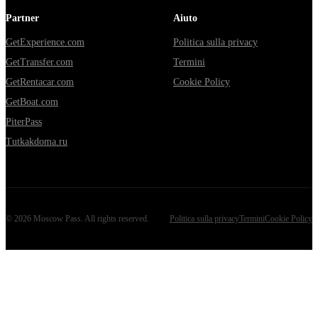
Partner
Aiuto
GetExperience.com
Politica sulla privacy
GetTransfer.com
Termini
GetRentacar.com
Cookie Policy
GetBoat.com
PiterPass
Tutkakdoma.ru
©
2026
Moscow Pass
. All rights reserved.
Politica sulla privacy
Termini
Cookie Policy