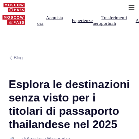
Acquista
Trasferimenti
Esperienze
A
ora
aeroportuali
Blog
Esplora le destinazioni
senza visto per i
titolari di passaporto
thailandese nel 2025
di Anastasia Maisuradze