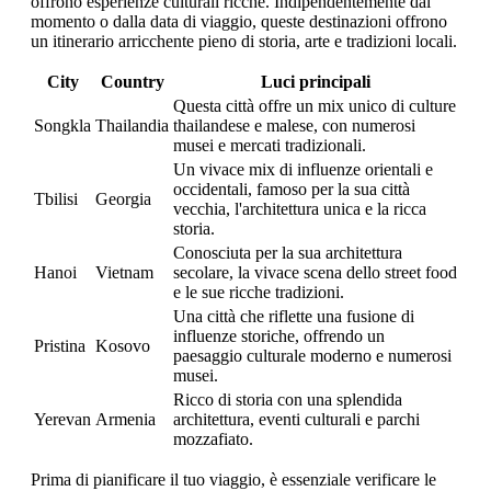
offrono esperienze culturali ricche. Indipendentemente dal
momento o dalla data di viaggio, queste destinazioni offrono
un itinerario arricchente pieno di storia, arte e tradizioni locali.
City
Country
Luci principali
Questa città offre un mix unico di culture
Songkla
Thailandia
thailandese e malese, con numerosi
musei e mercati tradizionali.
Un vivace mix di influenze orientali e
occidentali, famoso per la sua città
Tbilisi
Georgia
vecchia, l'architettura unica e la ricca
storia.
Conosciuta per la sua architettura
Hanoi
Vietnam
secolare, la vivace scena dello street food
e le sue ricche tradizioni.
Una città che riflette una fusione di
influenze storiche, offrendo un
Pristina
Kosovo
paesaggio culturale moderno e numerosi
musei.
Ricco di storia con una splendida
Yerevan
Armenia
architettura, eventi culturali e parchi
mozzafiato.
Prima di pianificare il tuo viaggio, è essenziale verificare le