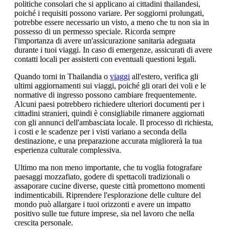
politiche consolari che si applicano ai cittadini thailandesi,
poiché i requisiti possono variare. Per soggiorni prolungati,
potrebbe essere necessario un visto, a meno che tu non sia in
possesso di un permesso speciale. Ricorda sempre
l'importanza di avere un'assicurazione sanitaria adeguata
durante i tuoi viaggi. In caso di emergenze, assicurati di avere
contatti locali per assisterti con eventuali questioni legali.
Quando torni in Thailandia o
viaggi
all'estero, verifica gli
ultimi aggiornamenti sui viaggi, poiché gli orari dei voli e le
normative di ingresso possono cambiare frequentemente.
Alcuni paesi potrebbero richiedere ulteriori documenti per i
cittadini stranieri, quindi è consigliabile rimanere aggiornati
con gli annunci dell'ambasciata locale. Il processo di richiesta,
i costi e le scadenze per i visti variano a seconda della
destinazione, e una preparazione accurata migliorerà la tua
esperienza culturale complessiva.
Ultimo ma non meno importante, che tu voglia fotografare
paesaggi mozzafiato, godere di spettacoli tradizionali o
assaporare cucine diverse, queste città promettono momenti
indimenticabili. Riprendere l'esplorazione delle culture del
mondo può allargare i tuoi orizzonti e avere un impatto
positivo sulle tue future imprese, sia nel lavoro che nella
crescita personale.