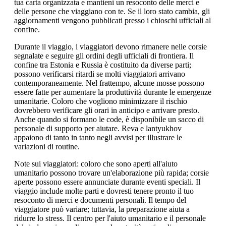
tua carta organizzata e mantieni un resoconto delle merci e
delle persone che viaggiano con te. Se il loro stato cambia, gli
aggiornamenti vengono pubblicati presso i chioschi ufficiali al
confine.
Durante il viaggio, i viaggiatori devono rimanere nelle corsie
segnalate e seguire gli ordini degli ufficiali di frontiera. Il
confine tra Estonia e Russia è costituito da diverse parti;
possono verificarsi ritardi se molti viaggiatori arrivano
contemporaneamente. Nel frattempo, alcune mosse possono
essere fatte per aumentare la produttività durante le emergenze
umanitarie. Coloro che vogliono minimizzare il rischio
dovrebbero verificare gli orari in anticipo e arrivare presto.
Anche quando si formano le code, è disponibile un sacco di
personale di supporto per aiutare. Reva e lantyukhov
appaiono di tanto in tanto negli avvisi per illustrare le
variazioni di routine.
Note sui viaggiatori: coloro che sono aperti all'aiuto
umanitario possono trovare un'elaborazione più rapida; corsie
aperte possono essere annunciate durante eventi speciali. Il
viaggio include molte parti e dovresti tenere pronto il tuo
resoconto di merci e documenti personali. Il tempo del
viaggiatore può variare; tuttavia, la preparazione aiuta a
ridurre lo stress. Il centro per l'aiuto umanitario e il personale