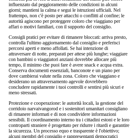
influenzato dal peggioramento delle condizioni in alcuni
giorni; mantieni la calma e segui le istruzioni ufficiali. Nel
frattempo, non c'è posto per attacchi o conflitti al confine; le
autorità agiscono per proteggere coloro che viaggiano per
affari o motivi familiari, con il supporto del consiglio.
Consigli pratici per evitare di rimanere bloccati: arriva presto,
controlla l'ultimo aggiornamento dal consiglio e preferisci
percorsi aperti e meno affollati. Se hai intenzione di
attraversare di notte, preparati per attese più lunghe; viaggiare
con bambini o viaggiatori anziani dovrebbe allocare più
tempo, il minimo che puoi fare è avere snack e acqua extra.
Conserva documenti essenziali, banconote e un piano per
dove cambierai valute nella zona. Coloro che viaggiano e
desiderano un attraversamento agevole dovrebbero
concludere rapidamente i tuoi controlli e sentirsi più sicuri e
meno stressati.
Protezione e cooperazione: le autorità locali, la gestione del
corridoio narvaivangorod e i sostenitori umanitari consigliano
di rimanere informati e di non condividere informazioni
sensibili. Il coordinamento interno tra i cittadini estoni e le loro
controparti straniere è progettato per ridurre i ritardi e garantire
la sicurezza. Un processo equo e trasparente è l'obiettivo;
alcuni membri del consiglio e rappresentanti democratici