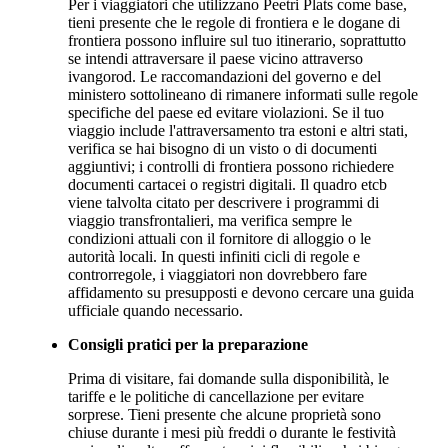
Per i viaggiatori che utilizzano Peetri Plats come base,
tieni presente che le regole di frontiera e le dogane di
frontiera possono influire sul tuo itinerario, soprattutto
se intendi attraversare il paese vicino attraverso
ivangorod. Le raccomandazioni del governo e del
ministero sottolineano di rimanere informati sulle regole
specifiche del paese ed evitare violazioni. Se il tuo
viaggio include l'attraversamento tra estoni e altri stati,
verifica se hai bisogno di un visto o di documenti
aggiuntivi; i controlli di frontiera possono richiedere
documenti cartacei o registri digitali. Il quadro etcb
viene talvolta citato per descrivere i programmi di
viaggio transfrontalieri, ma verifica sempre le
condizioni attuali con il fornitore di alloggio o le
autorità locali. In questi infiniti cicli di regole e
controrregole, i viaggiatori non dovrebbero fare
affidamento su presupposti e devono cercare una guida
ufficiale quando necessario.
Consigli pratici per la preparazione
Prima di visitare, fai domande sulla disponibilità, le
tariffe e le politiche di cancellazione per evitare
sorprese. Tieni presente che alcune proprietà sono
chiuse durante i mesi più freddi o durante le festività