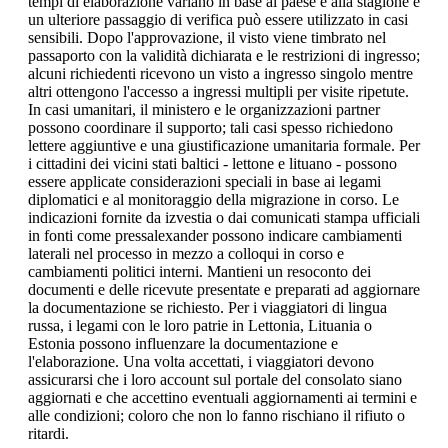
tempi di elaborazione variano in base al paese e alla stagione e
un ulteriore passaggio di verifica può essere utilizzato in casi
sensibili. Dopo l'approvazione, il visto viene timbrato nel
passaporto con la validità dichiarata e le restrizioni di ingresso;
alcuni richiedenti ricevono un visto a ingresso singolo mentre
altri ottengono l'accesso a ingressi multipli per visite ripetute.
In casi umanitari, il ministero e le organizzazioni partner
possono coordinare il supporto; tali casi spesso richiedono
lettere aggiuntive e una giustificazione umanitaria formale. Per
i cittadini dei vicini stati baltici - lettone e lituano - possono
essere applicate considerazioni speciali in base ai legami
diplomatici e al monitoraggio della migrazione in corso. Le
indicazioni fornite da izvestia o dai comunicati stampa ufficiali
in fonti come pressalexander possono indicare cambiamenti
laterali nel processo in mezzo a colloqui in corso e
cambiamenti politici interni. Mantieni un resoconto dei
documenti e delle ricevute presentate e preparati ad aggiornare
la documentazione se richiesto. Per i viaggiatori di lingua
russa, i legami con le loro patrie in Lettonia, Lituania o
Estonia possono influenzare la documentazione e
l'elaborazione. Una volta accettati, i viaggiatori devono
assicurarsi che i loro account sul portale del consolato siano
aggiornati e che accettino eventuali aggiornamenti ai termini e
alle condizioni; coloro che non lo fanno rischiano il rifiuto o
ritardi.