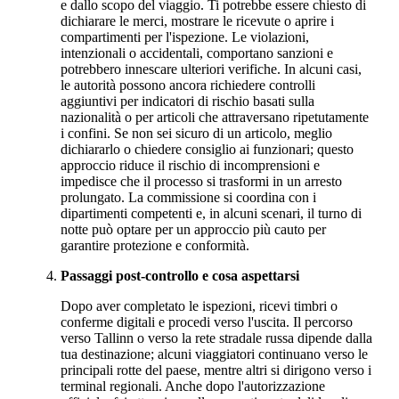
e dallo scopo del viaggio. Ti potrebbe essere chiesto di
dichiarare le merci, mostrare le ricevute o aprire i
compartimenti per l'ispezione. Le violazioni,
intenzionali o accidentali, comportano sanzioni e
potrebbero innescare ulteriori verifiche. In alcuni casi,
le autorità possono ancora richiedere controlli
aggiuntivi per indicatori di rischio basati sulla
nazionalità o per articoli che attraversano ripetutamente
i confini. Se non sei sicuro di un articolo, meglio
dichiararlo o chiedere consiglio ai funzionari; questo
approccio riduce il rischio di incomprensioni e
impedisce che il processo si trasformi in un arresto
prolungato. La commissione si coordina con i
dipartimenti competenti e, in alcuni scenari, il turno di
notte può optare per un approccio più cauto per
garantire protezione e conformità.
Passaggi post-controllo e cosa aspettarsi
Dopo aver completato le ispezioni, ricevi timbri o
conferme digitali e procedi verso l'uscita. Il percorso
verso Tallinn o verso la rete stradale russa dipende dalla
tua destinazione; alcuni viaggiatori continuano verso le
principali rotte del paese, mentre altri si dirigono verso i
terminal regionali. Anche dopo l'autorizzazione