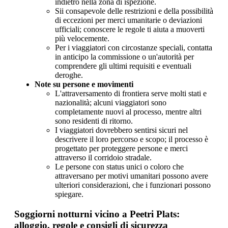
indietro nella zona di ispezione.
Sii consapevole delle restrizioni e della possibilità
di eccezioni per merci umanitarie o deviazioni
ufficiali; conoscere le regole ti aiuta a muoverti
più velocemente.
Per i viaggiatori con circostanze speciali, contatta
in anticipo la commissione o un'autorità per
comprendere gli ultimi requisiti e eventuali
deroghe.
Note su persone e movimenti
L'attraversamento di frontiera serve molti stati e
nazionalità; alcuni viaggiatori sono
completamente nuovi al processo, mentre altri
sono residenti di ritorno.
I viaggiatori dovrebbero sentirsi sicuri nel
descrivere il loro percorso e scopo; il processo è
progettato per proteggere persone e merci
attraverso il corridoio stradale.
Le persone con status unici o coloro che
attraversano per motivi umanitari possono avere
ulteriori considerazioni, che i funzionari possono
spiegare.
Soggiorni notturni vicino a Peetri Plats:
alloggio, regole e consigli di sicurezza