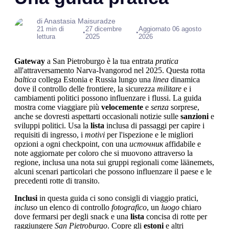
di Anastasia Maisuradze
21 min di
27 dicembre
Aggiornato 06 agosto
•
•
lettura
2025
2026
Gateway
a San Pietroburgo è la tua entrata
pratica
all'attraversamento Narva-Ivangorod nel 2025. Questa rotta
baltica
collega Estonia e Russia lungo una
linea
dinamica
dove il controllo delle frontiere, la sicurezza
militare
e i
cambiamenti politici possono influenzare i flussi. La guida
mostra come viaggiare più
velocemente
e
senza
sorprese,
anche se dovresti aspettarti occasionali notizie sulle
sanzioni
e
sviluppi politici. Usa la
lista
inclusa di passaggi per capire i
requisiti di ingresso, i
motivi
per l'ispezione e le migliori
opzioni a ogni checkpoint, con una
источник
affidabile e
note aggiornate per coloro che si muovono attraverso la
regione, inclusa una nota sui gruppi regionali come läänemets,
alcuni scenari particolari che possono influenzare il paese e le
precedenti rotte di transito.
Inclusi
in questa guida ci sono consigli di viaggio pratici,
incluso
un elenco di controllo
fotografico
, un
luogo
chiaro
dove fermarsi per degli snack e una
lista
concisa di rotte per
raggiungere
San Pietroburgo
. Copre gli
estoni
e altri