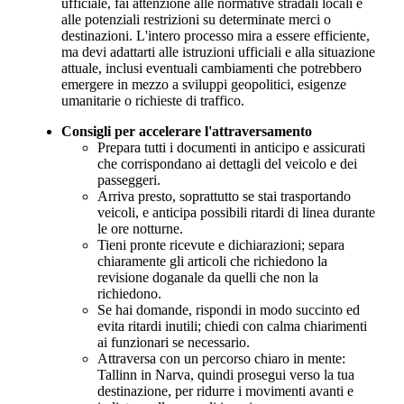
ufficiale, fai attenzione alle normative stradali locali e
alle potenziali restrizioni su determinate merci o
destinazioni. L'intero processo mira a essere efficiente,
ma devi adattarti alle istruzioni ufficiali e alla situazione
attuale, inclusi eventuali cambiamenti che potrebbero
emergere in mezzo a sviluppi geopolitici, esigenze
umanitarie o richieste di traffico.
Consigli per accelerare l'attraversamento
Prepara tutti i documenti in anticipo e assicurati
che corrispondano ai dettagli del veicolo e dei
passeggeri.
Arriva presto, soprattutto se stai trasportando
veicoli, e anticipa possibili ritardi di linea durante
le ore notturne.
Tieni pronte ricevute e dichiarazioni; separa
chiaramente gli articoli che richiedono la
revisione doganale da quelli che non la
richiedono.
Se hai domande, rispondi in modo succinto ed
evita ritardi inutili; chiedi con calma chiarimenti
ai funzionari se necessario.
Attraversa con un percorso chiaro in mente:
Tallinn in Narva, quindi prosegui verso la tua
destinazione, per ridurre i movimenti avanti e