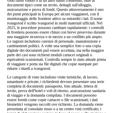
visto russo valido o di un altro status consentito, oltre ai
documenti tipici come un invito, dettagli sull'alloggio,
assicurazione e prova di fondi. Questo attraversamento è uno
dei punti principali in Europa per alcuni viaggiatori, con il
monitoraggio delle frontiere attivo su entrambi i lati. Il nome
ivangorod è scritto ivangorod in molti materiali ufficiali. Nel
2025, le procedure possono cambiare rapidamente: i controlli
di frontiera possono essere chiusi con breve preavviso durante
una maggiore sicurezza o in mezzo a un conflitto più ampio.
Le ragioni includono carenze di personale, manutenzione e
cambiamenti politici. A volte una semplice foto o una copia
digitale dei documenti può essere accettata, ma nella maggior
parte dei casi sono richiesti moduli cartacei originali o
equivalenti scansionati. Controlla sempre lo stato attuale prima
di viaggiare e porta sia file digitali che copie stampate per
ridurre i ritardi a ivangorod.
Le categorie di visto includono visite turistiche, di lavoro,
umanitarie e private; i richiedenti devono presentare una serie
completa di documenti: passaporto, foto attuale, lettera di
invito, prova dell'hotel e voli di ritorno, assicurazione sanitaria
di viaggio e la domanda compilata. I documenti possono
essere forniti come copie cartacee o file scansionati; i dati
biometrici vengono raccolti ove richiesto. La domanda viene
presentata al consolato russo o a un centro visti certificato; i