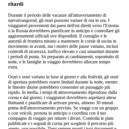
ritardi
Durante il periodo delle vacanze all'attraversamento di
narvaivangorod, gli orari possono variare di ora in ora. I
viaggiatori provenienti dai paesi dell'est diretti verso l'Estonia
o la Russia dovrebbero pianificare in anticipo e controllare gli
aggiornamenti ufficiali ove disponibili. Il consiglio e le
autorità di frontiera mirano a mantenere le corsie di uscita in
movimento in avanti, ma i motivi delle pause variano, inclusi
controlli di sicurezza, traffico elevato e casi umanitari durante
i periodi di punta. Sii preparato ai cambiamenti, soprattutto di
notte, e le famiglie in viaggio dovrebbero allocare tempo
extra.
Orari e orari variano in base al giorno e alla festività; gli orari
di apertura potrebbero essere limitati durante la notte, mentre
le finestre diurne potrebbero consentire un passaggio più
rapido. In media, i tempi di attraversamento dipendono dalla
corsia e dal giorno; i viaggiatori dovrebbero aspettarsi attese
fluttuanti e pianificare di arrivare presto, almeno 30 minuti
prima dell'attraversamento previsto. Se viaggi con un gruppo
o con veicoli, prenota in anticipo o coordina con il tuo
compagno di viaggio per ridurre i divari. Controlla le plats
pubblicate e i segnali di corsia per scegliere il percorso più
aperto, ove possibile. Tieni sempre pronti i tuoi documenti e