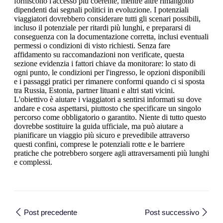
forniscono l'accesso più coerente, mentre altre rimangono
dipendenti dai segnali politici in evoluzione. I potenziali
viaggiatori dovrebbero considerare tutti gli scenari possibili,
incluso il potenziale per ritardi più lunghi, e prepararsi di
conseguenza con la documentazione corretta, inclusi eventuali
permessi o condizioni di visto richiesti. Senza fare
affidamento su raccomandazioni non verificate, questa
sezione evidenzia i fattori chiave da monitorare: lo stato di
ogni punto, le condizioni per l'ingresso, le opzioni disponibili
e i passaggi pratici per rimanere conformi quando ci si sposta
tra Russia, Estonia, partner lituani e altri stati vicini.
L'obiettivo è aiutare i viaggiatori a sentirsi informati su dove
andare e cosa aspettarsi, piuttosto che specificare un singolo
percorso come obbligatorio o garantito. Niente di tutto questo
dovrebbe sostituire la guida ufficiale, ma può aiutare a
pianificare un viaggio più sicuro e prevedibile attraverso
questi confini, comprese le potenziali rotte e le barriere
pratiche che potrebbero sorgere agli attraversamenti più lunghi
e complessi.
Post precedente
Post successivo