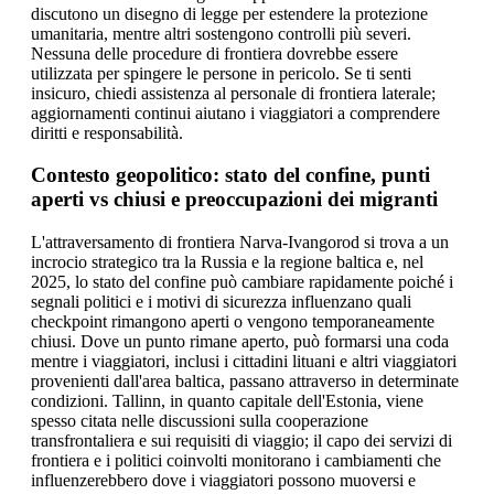
discutono un disegno di legge per estendere la protezione
umanitaria, mentre altri sostengono controlli più severi.
Nessuna delle procedure di frontiera dovrebbe essere
utilizzata per spingere le persone in pericolo. Se ti senti
insicuro, chiedi assistenza al personale di frontiera laterale;
aggiornamenti continui aiutano i viaggiatori a comprendere
diritti e responsabilità.
Contesto geopolitico: stato del confine, punti
aperti vs chiusi e preoccupazioni dei migranti
L'attraversamento di frontiera Narva-Ivangorod si trova a un
incrocio strategico tra la Russia e la regione baltica e, nel
2025, lo stato del confine può cambiare rapidamente poiché i
segnali politici e i motivi di sicurezza influenzano quali
checkpoint rimangono aperti o vengono temporaneamente
chiusi. Dove un punto rimane aperto, può formarsi una coda
mentre i viaggiatori, inclusi i cittadini lituani e altri viaggiatori
provenienti dall'area baltica, passano attraverso in determinate
condizioni. Tallinn, in quanto capitale dell'Estonia, viene
spesso citata nelle discussioni sulla cooperazione
transfrontaliera e sui requisiti di viaggio; il capo dei servizi di
frontiera e i politici coinvolti monitorano i cambiamenti che
influenzerebbero dove i viaggiatori possono muoversi e