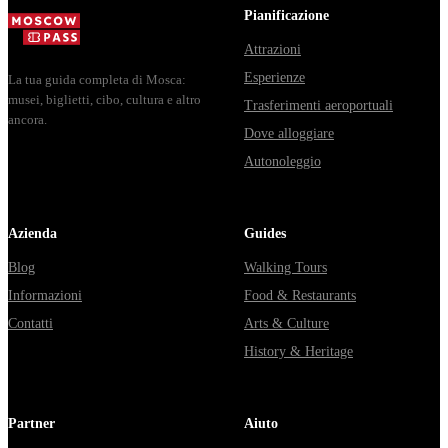
Владими...
из...
Pianificazione
Attrazioni
Esperienze
La tua guida completa di Mosca:
musei, biglietti, cibo, cultura e altro
Trasferimenti aeroportuali
ancora.
Dove alloggiare
Autonoleggio
Azienda
Guides
Blog
Walking Tours
Informazioni
Food & Restaurants
Contatti
Arts & Culture
History & Heritage
Partner
Aiuto