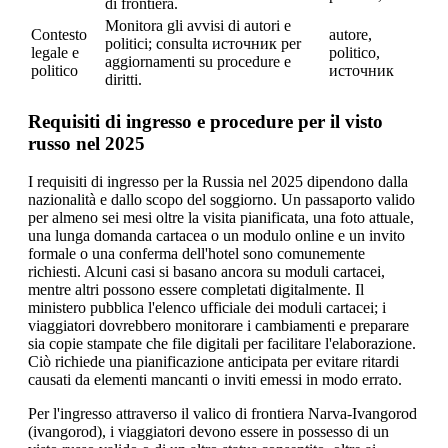
di frontiera.
Monitora gli avvisi di autori e
Contesto
autore,
politici; consulta источник per
legale e
politico,
aggiornamenti su procedure e
politico
источник
diritti.
Requisiti di ingresso e procedure per il visto
russo nel 2025
I requisiti di ingresso per la Russia nel 2025 dipendono dalla
nazionalità e dallo scopo del soggiorno. Un passaporto valido
per almeno sei mesi oltre la visita pianificata, una foto attuale,
una lunga domanda cartacea o un modulo online e un invito
formale o una conferma dell'hotel sono comunemente
richiesti. Alcuni casi si basano ancora su moduli cartacei,
mentre altri possono essere completati digitalmente. Il
ministero pubblica l'elenco ufficiale dei moduli cartacei; i
viaggiatori dovrebbero monitorare i cambiamenti e preparare
sia copie stampate che file digitali per facilitare l'elaborazione.
Ciò richiede una pianificazione anticipata per evitare ritardi
causati da elementi mancanti o inviti emessi in modo errato.
Per l'ingresso attraverso il valico di frontiera Narva-Ivangorod
(ivangorod), i viaggiatori devono essere in possesso di un