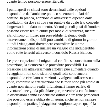
quanto tempo possono essere ritardati.
I punti aperti vs chiusi sono determinati dalle opzioni
disponibili e dall'ambiente politico su entrambi i lati del
confine. In pratica, l'opzione di attraversare dipende dalle
condizioni, da dove si trova un punto e da quale lato concede
l'ingresso in un dato momento. Alcuni piccoli posti di frontiera
possono essere tenuti chiusi per motivi di sicurezza, mentre
altri offrono un flusso più prevedibile. L'elenco degli
attraversamenti disponibili può cambiare di giorno in giorno,
quindi i viaggiatori dovrebbero controllare le ultime
informazioni prima di iniziare un viaggio che includerebbe
voli o rotte terrestri attraverso il corridoio Russia-Baltico.
Le preoccupazioni dei migranti al confine si concentrano sulla
protezione, la sicurezza e le procedure prevedibili. La
pressione agli attraversamenti affollati può aumentare quando
i viaggiatori non sono sicuri di quali rotte sono ancora
disponibili e circolano narrazioni avvolgenti sull'accesso a
volte, comprese le affermazioni che le rotte sono più ampie di
quanto non siano in realtà. I funzionari hanno parlato di
inventare linee guida più chiare per prevenire la confusione e
le discussioni hanno evidenziato odints e altre rotte particolari
che possono essere utilizzate in teoria, anche se non sempre
disponibili in pratica. I viaggiatori vogliono sapere qual è la