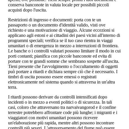
conserva banconote in valuta locale per possibili piccoli
acquisti dopo l'uscita.
Restrizioni di ingresso e documenti: porta con te un
passaporto o un documento d'identità valido, visti ove
richiesto e una motivazione di viaggio. Alcune eccezioni si
applicano agli estoni e ai cittadini dei paesi vicini all'interno di
programmi speciali; verifica se il tuo caso rientra in viaggi
umanitari o di emergenza in mezzo a interruzioni di frontiera.
Le banche o i controlli valutari possono limitare il modo in cui
porti contanti; pianifica con piccole banconote ed evita di
portare con te grandi somme che sembrano sospette all'uscita.
Tieni presente che l'avvolgimento o l'occultamento di oggetti
può portare a ritardi e dichiara sempre ciò che è necessario. I
timbri di uscita possono essere emessi o registrati
elettronicamente nel sistema quando si attraversa in un'altra
terra.
I ritardi possono derivare da controlli intensificati dopo
incidenti o in mezzo a eventi politici o di sicurezza. In tali
casi, coloro che attraversano tra narvaivangorod e il confine
terrestre potrebbero affrontare code più lunghe; i migranti e i
viaggiatori con motivi umanitari possono ricevere
un'elaborazione più rapida, mentre altri possono incontrare
controlli più severi. L'attraversamento del fiume può essere