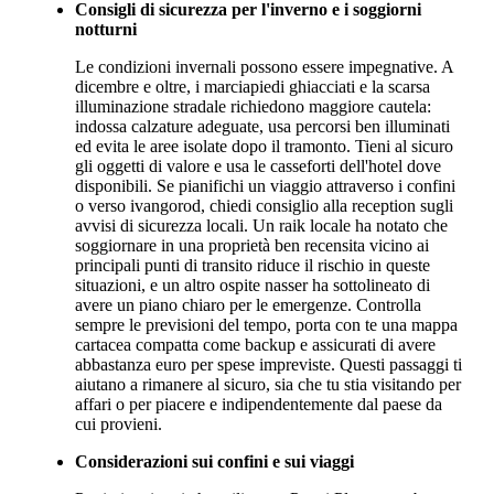
Consigli di sicurezza per l'inverno e i soggiorni
notturni
Le condizioni invernali possono essere impegnative. A
dicembre e oltre, i marciapiedi ghiacciati e la scarsa
illuminazione stradale richiedono maggiore cautela:
indossa calzature adeguate, usa percorsi ben illuminati
ed evita le aree isolate dopo il tramonto. Tieni al sicuro
gli oggetti di valore e usa le casseforti dell'hotel dove
disponibili. Se pianifichi un viaggio attraverso i confini
o verso ivangorod, chiedi consiglio alla reception sugli
avvisi di sicurezza locali. Un raik locale ha notato che
soggiornare in una proprietà ben recensita vicino ai
principali punti di transito riduce il rischio in queste
situazioni, e un altro ospite nasser ha sottolineato di
avere un piano chiaro per le emergenze. Controlla
sempre le previsioni del tempo, porta con te una mappa
cartacea compatta come backup e assicurati di avere
abbastanza euro per spese impreviste. Questi passaggi ti
aiutano a rimanere al sicuro, sia che tu stia visitando per
affari o per piacere e indipendentemente dal paese da
cui provieni.
Considerazioni sui confini e sui viaggi