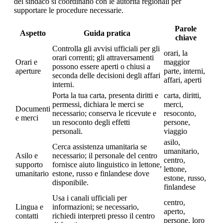
del sindaco si coordinano con le autorità regionali per
supportare le procedure necessarie.
Parole
Aspetto
Guida pratica
chiave
Controlla gli avvisi ufficiali per gli
orari, la
orari correnti; gli attraversamenti
Orari e
maggior
possono essere aperti o chiusi a
aperture
parte, interni,
seconda delle decisioni degli affari
affari, aperti
interni.
Porta la tua carta, presenta diritti e
carta, diritti,
permessi, dichiara le merci se
merci,
Documenti
necessario; conserva le ricevute e
resoconto,
e merci
un resoconto degli effetti
persone,
personali.
viaggio
asilo,
Cerca assistenza umanitaria se
umanitario,
Asilo e
necessario; il personale del centro
centro,
supporto
fornisce aiuto linguistico in lettone,
lettone,
umanitario
estone, russo e finlandese dove
estone, russo,
disponibile.
finlandese
Usa i canali ufficiali per
centro,
Lingua e
informazioni; se necessario,
aperto,
contatti
richiedi interpreti presso il centro
persone, loro