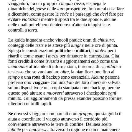
viaggiatori, tra cui gruppi di
lingua russa
, e spiega le
dinamiche del
paese
dalle
loro
prospettive. Imparerai cosa fare
a dicembre, come gestire le
code
e i passaggi che
devi
fare per
evitare
violazioni
mentre ti sposti tra le due sponde, alcune
delle quali potrebbero richiedere un'attenta tempistica e
controlli a
terra
.
La guida inquadra anche vincoli pratici: orari di
chiusura
,
conteggi delle
teste
e le attese più
lunghe
nelle ore di punta.
Spiega le considerazioni
politiche
e
militari
, i
motivi
per i
ritardi e come usare i
mezzi
per rimanere in carreggiata. Cita
fonti credibili come
izvestia
e aggiornamenti
etcb
come una
источник
affidabile di informazioni, ti ricorda di
ricordare
a
te stesso che se vuoi andare
oltre
, la pianificazione fino al
tempo
e una rotta di backup sono essenziali.
Alcune
persone
preferiscono viaggiare con una
foto
del loro itinerario salvata
su un dispositivo e una copia stampata come backup, perché
questo può aiutare a
muoversi
attraverso i checkpoint
ogni
minuto. Gli aggiornamenti da pressalexander possono fornire
ulteriori controlli rapidi.
Se
dovessi viaggiare con parenti o un
gruppo
, questa guida ti
aiuta a coordinare il viaggio attraverso il corridoio più
conveniente attraverso le terre di confine. Delinea scelte
infinite
per
muoversi
attraverso la regione e come mantenere