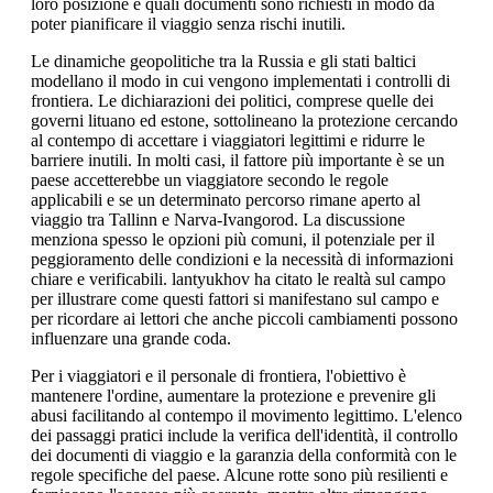
loro posizione e quali documenti sono richiesti in modo da
poter pianificare il viaggio senza rischi inutili.
Le dinamiche geopolitiche tra la Russia e gli stati baltici
modellano il modo in cui vengono implementati i controlli di
frontiera. Le dichiarazioni dei politici, comprese quelle dei
governi lituano ed estone, sottolineano la protezione cercando
al contempo di accettare i viaggiatori legittimi e ridurre le
barriere inutili. In molti casi, il fattore più importante è se un
paese accetterebbe un viaggiatore secondo le regole
applicabili e se un determinato percorso rimane aperto al
viaggio tra Tallinn e Narva-Ivangorod. La discussione
menziona spesso le opzioni più comuni, il potenziale per il
peggioramento delle condizioni e la necessità di informazioni
chiare e verificabili. lantyukhov ha citato le realtà sul campo
per illustrare come questi fattori si manifestano sul campo e
per ricordare ai lettori che anche piccoli cambiamenti possono
influenzare una grande coda.
Per i viaggiatori e il personale di frontiera, l'obiettivo è
mantenere l'ordine, aumentare la protezione e prevenire gli
abusi facilitando al contempo il movimento legittimo. L'elenco
dei passaggi pratici include la verifica dell'identità, il controllo
dei documenti di viaggio e la garanzia della conformità con le
regole specifiche del paese. Alcune rotte sono più resilienti e