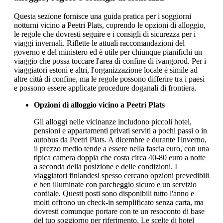
Questa sezione fornisce una guida pratica per i soggiorni
notturni vicino a Peetri Plats, coprendo le opzioni di alloggio,
le regole che dovresti seguire e i consigli di sicurezza per i
viaggi invernali. Riflette le attuali raccomandazioni del
governo e del ministero ed è utile per chiunque pianifichi un
viaggio che possa toccare l'area di confine di ivangorod. Per i
viaggiatori estoni e altri, l'organizzazione locale è simile ad
altre città di confine, ma le regole possono differire tra i paesi
e possono essere applicate procedure doganali di frontiera.
Opzioni di alloggio vicino a Peetri Plats
Gli alloggi nelle vicinanze includono piccoli hotel,
pensioni e appartamenti privati serviti a pochi passi o in
autobus da Peetri Plats. A dicembre e durante l'inverno,
il prezzo medio tende a essere nella fascia euro, con una
tipica camera doppia che costa circa 40-80 euro a notte
a seconda della posizione e delle condizioni. I
viaggiatori finlandesi spesso cercano opzioni prevedibili
e ben illuminate con parcheggio sicuro e un servizio
cordiale. Questi posti sono disponibili tutto l'anno e
molti offrono un check-in semplificato senza carta, ma
dovresti comunque portare con te un resoconto di base
del tuo soggiorno per riferimento. Le scelte di hotel