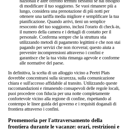
nazionali e altre offrono termini flessibili se hai bisogno
di modificare il tuo soggiorno. Se vuoi rimanere più a
lungo, considera una prenotazione di più notti per
ottenere una tariffa media migliore e semplificare la tua
pianificazione. Quando arrivi, tieni un semplice
resoconto del tuo soggiorno, inclusi l'orario di check-in,
il numero della camera e i dettagli di contatto per il
personale. Conferma sempre che la struttura stia
utilizzando metodi di pagamento legittimi e che non stai
pagando per servizi che non riceverai; questo aiuta a
prevenire incomprensioni attraverso i confini e
garantisce che la tua visita rimanga agevole e conforme
alle normative del paese.
In definitiva, la scelta di un alloggio vicino a Peetri Plats
dovrebbe concentrarsi sulla sicurezza, sulla comunicazione
chiara e sull'accesso affidabile al transito. Utilizzando queste
raccomandazioni e rimanendo consapevoli delle regole locali,
puoi procedere con fiducia per una notte completamente
confortevole vicino alla regione di confine, rispettando al
contempo le linee guida del governo e i requisiti doganali di
frontiera attraverso i confini.
Promemoria per l'attraversamento della
frontiera durante le vacanze: orari, restrizioni e