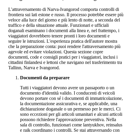
L'attraversamento di Narva-Ivangorod comporta controlli di
frontiera sui lati estone e russo. Il processo potrebbe essere più
veloce alla luce del giorno e più lento di notte, a seconda del
traffico e della situazione attuale. Funzionari e ufficiali
doganali esaminano i documenti alla linea e, nel frattempo, i
viaggiatori dovrebbero tenere pronti i loro documenti e
seguire le istruzioni. L'esperienza pratica dell'autore mostra
che la preparazione conta: puoi rendere l'attraversamento più
agevole ed evitare violazioni. Questa sezione copre
documenti, code e consigli pratici per i viaggiatori, inclusi i
cittadini finlandesi e lettoni che navigano nel trasferimento tra
Tallinn, Narva e Ivangorod.
Documenti da preparare
Tutti i viaggiatori devono avere un passaporto o un
documento d'identità valido. I conducenti di veicoli
devono portare con sé i documenti di immatricolazione,
la documentazione assicurativa e, se applicabile, una
dichiarazione doganale o un permesso per le merci. Ci
sono eccezioni per gli articoli umanitari e alcuni articoli
possono richiedere l'approvazione preventiva. Nella
sala di controllo, funzionari come lantyukhov, reinsalus
e raik coordinano i controlli. Se stai attraversando con