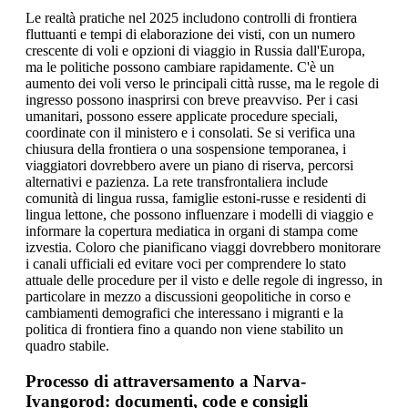
Le realtà pratiche nel 2025 includono controlli di frontiera
fluttuanti e tempi di elaborazione dei visti, con un numero
crescente di voli e opzioni di viaggio in Russia dall'Europa,
ma le politiche possono cambiare rapidamente. C'è un
aumento dei voli verso le principali città russe, ma le regole di
ingresso possono inasprirsi con breve preavviso. Per i casi
umanitari, possono essere applicate procedure speciali,
coordinate con il ministero e i consolati. Se si verifica una
chiusura della frontiera o una sospensione temporanea, i
viaggiatori dovrebbero avere un piano di riserva, percorsi
alternativi e pazienza. La rete transfrontaliera include
comunità di lingua russa, famiglie estoni-russe e residenti di
lingua lettone, che possono influenzare i modelli di viaggio e
informare la copertura mediatica in organi di stampa come
izvestia. Coloro che pianificano viaggi dovrebbero monitorare
i canali ufficiali ed evitare voci per comprendere lo stato
attuale delle procedure per il visto e delle regole di ingresso, in
particolare in mezzo a discussioni geopolitiche in corso e
cambiamenti demografici che interessano i migranti e la
politica di frontiera fino a quando non viene stabilito un
quadro stabile.
Processo di attraversamento a Narva-
Ivangorod: documenti, code e consigli