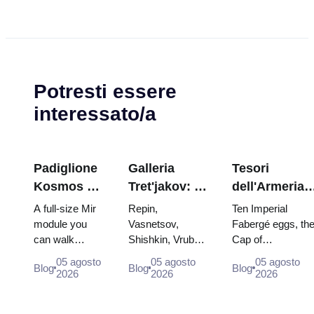
Potresti essere
interessato/a
Padiglione
Galleria
Tesori
Kosmos a
Tret'jakov: I
dell'Armeria
VDNKh:
capolavori da
del Cremlino:
A full-size Mir
Repin,
Ten Imperial
all'interno
programmare
uova di
module you
Vasnetsov,
Fabergé eggs, th
can walk
Shishkin, Vrubel,
Cap of
della più
la visita
Fabergé, tron
through, the
Serov and
Monomakh, the
grande
e vesti di
05 agosto
05 agosto
05 agosto
Blog
Blog
Blog
Energia–Buran
Surikov — the
double throne of
2026
2026
2026
esposizione
incoronazion
model,
works that stop
two boy tsars and
spaziale
scorched
people, where
the coronation