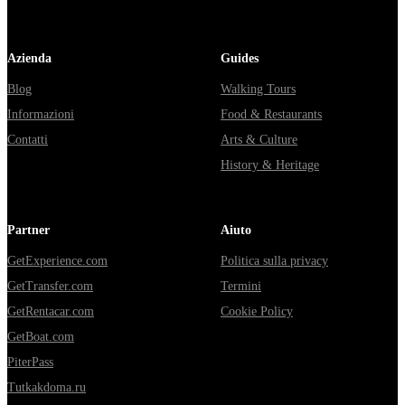
Azienda
Guides
Blog
Walking Tours
Informazioni
Food & Restaurants
Contatti
Arts & Culture
History & Heritage
Partner
Aiuto
GetExperience.com
Politica sulla privacy
GetTransfer.com
Termini
GetRentacar.com
Cookie Policy
GetBoat.com
PiterPass
Tutkakdoma.ru