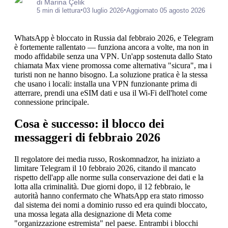
di Marina Çelik
•
•
5 min di lettura
03 luglio 2026
Aggiornato 05 agosto 2026
WhatsApp è bloccato in Russia dal febbraio 2026, e Telegram
è fortemente rallentato — funziona ancora a volte, ma non in
modo affidabile senza una VPN. Un'app sostenuta dallo Stato
chiamata Max viene promossa come alternativa "sicura", ma i
turisti non ne hanno bisogno. La soluzione pratica è la stessa
che usano i locali: installa una VPN funzionante prima di
atterrare, prendi una eSIM dati e usa il Wi-Fi dell'hotel come
connessione principale.
Cosa è successo: il blocco dei
messaggeri di febbraio 2026
Il regolatore dei media russo, Roskomnadzor, ha iniziato a
limitare Telegram il 10 febbraio 2026, citando il mancato
rispetto dell'app alle norme sulla conservazione dei dati e la
lotta alla criminalità. Due giorni dopo, il 12 febbraio, le
autorità hanno confermato che WhatsApp era stato rimosso
dal sistema dei nomi a dominio russo ed era quindi bloccato,
una mossa legata alla designazione di Meta come
"organizzazione estremista" nel paese. Entrambi i blocchi