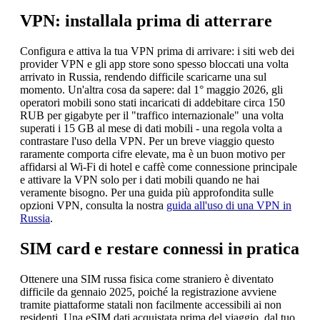
VPN: installala prima di atterrare
Configura e attiva la tua VPN prima di arrivare: i siti web dei
provider VPN e gli app store sono spesso bloccati una volta
arrivato in Russia, rendendo difficile scaricarne una sul
momento. Un'altra cosa da sapere: dal 1° maggio 2026, gli
operatori mobili sono stati incaricati di addebitare circa 150
RUB per gigabyte per il "traffico internazionale" una volta
superati i 15 GB al mese di dati mobili - una regola volta a
contrastare l'uso della VPN. Per un breve viaggio questo
raramente comporta cifre elevate, ma è un buon motivo per
affidarsi al Wi-Fi di hotel e caffè come connessione principale
e attivare la VPN solo per i dati mobili quando ne hai
veramente bisogno. Per una guida più approfondita sulle
opzioni VPN, consulta la nostra
guida all'uso di una VPN in
Russia
.
SIM card e restare connessi in pratica
Ottenere una SIM russa fisica come straniero è diventato
difficile da gennaio 2025, poiché la registrazione avviene
tramite piattaforme statali non facilmente accessibili ai non
residenti. Una eSIM dati acquistata prima del viaggio, dal tuo