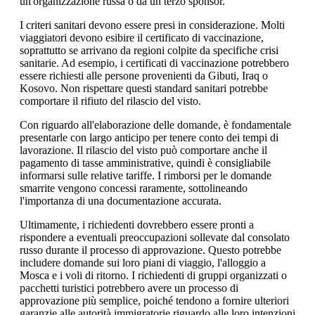
un'organizzazione russa o da un terzo sponsor.
I criteri sanitari devono essere presi in considerazione. Molti
viaggiatori devono esibire il certificato di vaccinazione,
soprattutto se arrivano da regioni colpite da specifiche crisi
sanitarie. Ad esempio, i certificati di vaccinazione potrebbero
essere richiesti alle persone provenienti da Gibuti, Iraq o
Kosovo. Non rispettare questi standard sanitari potrebbe
comportare il rifiuto del rilascio del visto.
Con riguardo all'elaborazione delle domande, è fondamentale
presentarle con largo anticipo per tenere conto dei tempi di
lavorazione. Il rilascio del visto può comportare anche il
pagamento di tasse amministrative, quindi è consigliabile
informarsi sulle relative tariffe. I rimborsi per le domande
smarrite vengono concessi raramente, sottolineando
l'importanza di una documentazione accurata.
Ultimamente, i richiedenti dovrebbero essere pronti a
rispondere a eventuali preoccupazioni sollevate dal consolato
russo durante il processo di approvazione. Questo potrebbe
includere domande sui loro piani di viaggio, l'alloggio a
Mosca e i voli di ritorno. I richiedenti di gruppi organizzati o
pacchetti turistici potrebbero avere un processo di
approvazione più semplice, poiché tendono a fornire ulteriori
garanzie alle autorità immigratorie riguardo alle loro intenzioni