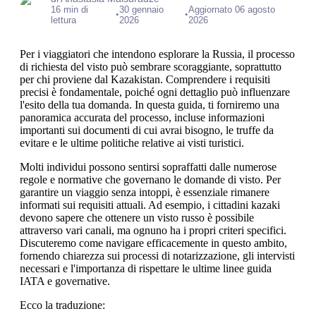
16 min di
30 gennaio
Aggiornato 06 agosto
•
•
lettura
2026
2026
Per i viaggiatori che intendono esplorare la Russia, il processo
di richiesta del visto può sembrare scoraggiante, soprattutto
per chi proviene dal Kazakistan. Comprendere i requisiti
precisi è fondamentale, poiché ogni dettaglio può influenzare
l'esito della tua domanda. In questa guida, ti forniremo una
panoramica accurata del processo, incluse informazioni
importanti sui documenti di cui avrai bisogno, le truffe da
evitare e le ultime politiche relative ai visti turistici.
Molti individui possono sentirsi sopraffatti dalle numerose
regole e normative che governano le domande di visto. Per
garantire un viaggio senza intoppi, è essenziale rimanere
informati sui requisiti attuali. Ad esempio, i cittadini kazaki
devono sapere che ottenere un visto russo è possibile
attraverso vari canali, ma ognuno ha i propri criteri specifici.
Discuteremo come navigare efficacemente in questo ambito,
fornendo chiarezza sui processi di notarizzazione, gli intervisti
necessari e l'importanza di rispettare le ultime linee guida
IATA e governative.
Ecco la traduzione: