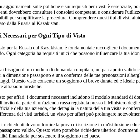
mi aggiornamenti sulle politiche e sui requisiti per i visti è essenziale, 
denti dovrebbero consultare i consolati competenti e considerare l'utili
ibili per semplificare la procedura. Comprendere questi tipi di visti aiut
sso dalla Russia al Kazakistan.
i Necessari per Ogni Tipo di Visto
to per la Russia dal Kazakistan, è fondamentale raccogliere i documenti s
ndo. Ogni categoria ha requisiti unici che possono influenzare la tua idone
avrai bisogno di un modulo di domanda compilato, un passaporto valido 
nti a dimensione passaporto e una conferma delle tue prenotazioni albergh
iaggi. Questo visto consente un soggiorno di breve durata ed è ideale pe
e attrazioni turistiche.
sto per affari, i documenti necessari includono il modulo standard di do
i invito da parte di un'azienda russa registrata presso il Ministero degli A
fficiale della tua azienda, che dettaglia la natura della tua visita e confer
fferenza dei visti turistici, un visto per affari può prolungare notevolmen
 i richiedenti devono fornire la prova di iscrizione in un'istituzione educ
passaporto valido. Questo visto potrebbe richiedere ulteriori documenti 
ilità finanziaria per sostenere il soggiorno nel paese.