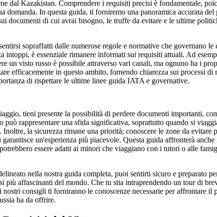
iene dal Kazakistan. Comprendere i requisiti precisi è fondamentale, poi
 tua domanda. In questa guida, ti forniremo una panoramica accurata del 
i documenti di cui avrai bisogno, le truffe da evitare e le ultime politich
sentirsi sopraffatti dalle numerose regole e normative che governano le
a intoppi, è essenziale rimanere informati sui requisiti attuali. Ad esempi
e un visto russo è possibile attraverso vari canali, ma ognuno ha i propri
e efficacemente in questo ambito, fornendo chiarezza sui processi di n
importanza di rispettare le ultime linee guida IATA e governative.
viaggio, tieni presente la possibilità di perdere documenti importanti, co
o può rappresentare una sfida significativa, soprattutto quando si viaggi
. Inoltre, la sicurezza rimane una priorità; conoscere le zone da evitare
hi garantisce un'esperienza più piacevole. Questa guida affronterà anche i t
otrebbero essere adatti ai minori che viaggiano con i tutori o alle famig
lineato nella nostra guida completa, puoi sentirti sicuro e preparato per 
si più affascinanti del mondo. Che tu stia intraprendendo un tour di bre
 nostri consigli ti forniranno le conoscenze necessarie per affrontare il 
ussia ha da offrire.