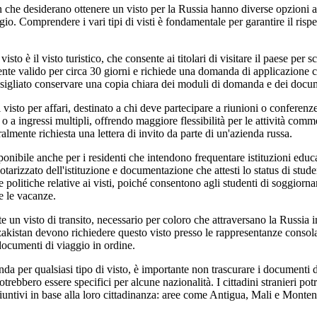
an che desiderano ottenere un visto per la Russia hanno diverse opzioni 
io. Comprendere i vari tipi di visti è fondamentale per garantire il rispet
visto è il visto turistico, che consente ai titolari di visitare il paese per 
nte valido per circa 30 giorni e richiede una domanda di applicazione c
consigliato conservare una copia chiara dei moduli di domanda e dei docu
 visto per affari, destinato a chi deve partecipare a riunioni o conferen
o a ingressi multipli, offrendo maggiore flessibilità per le attività comme
lmente richiesta una lettera di invito da parte di un'azienda russa.
sponibile anche per i residenti che intendono frequentare istituzioni edu
otarizzato dell'istituzione e documentazione che attesti lo status di stud
 politiche relative ai visti, poiché consentono agli studenti di soggiornar
e le vacanze.
te un visto di transito, necessario per coloro che attraversano la Russia 
zakistan devono richiedere questo visto presso le rappresentanze consolar
documenti di viaggio in ordine.
a per qualsiasi tipo di visto, è importante non trascurare i documenti 
otrebbero essere specifici per alcune nazionalità. I cittadini stranieri pot
ggiuntivi in base alla loro cittadinanza: aree come Antigua, Mali e Mont