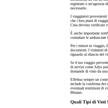
registrato o un'agenzia di
necessario.
I viaggiatori provenienti
che i loro piani di viaggi
Cina devono verificare ev
È anche importante notifi
contattare le ambasciate l
Per i minori in viaggio, 
documenti. I visitatori d
riguardo al rilascio del vi
Se il tuo viaggio prevede l
di servizi come Atlys può
domande di visto da una 
Effettua sempre un contr
include la conferma dei c
eventuali restrizioni di
Bhutan.
Quali Tipi di Visti