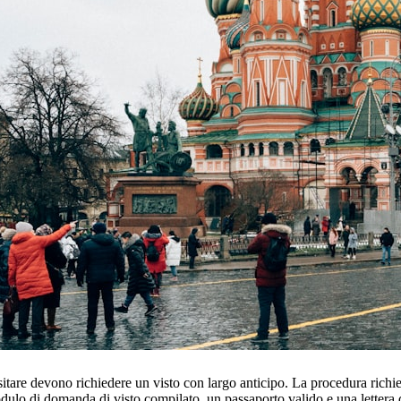
isitare devono richiedere un visto con largo anticipo. La procedura richi
dulo di domanda di visto compilato, un passaporto valido e una lettera 