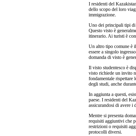
I residenti del Kazakist
dello scopo del loro viagg
immigrazione.
Uno dei principali tipi di 
Questo visto è generalme
itinerario. Ai turisti è 
Un altro tipo comune è il
essere a singolo ingresso 
domanda di visto è genera
Il visto studentesco è di
visto richiede un invito n
fondamentale rispettare le
degli studi, anche durant
In aggiunta a questi, esis
paese. I residenti del Ka
assicurandosi di avere i 
Mentre si presenta domand
requisiti aggiuntivi che p
restrizioni o requisiti a
protocolli diversi.