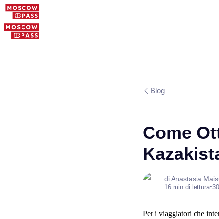
Blog
Come Ott
Kazakist
di Anastasia Mai
•
16 min di lettura
30
Per i viaggiatori che int