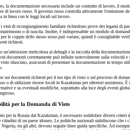
voro, la documentazione necessaria include un contratto di lavoro, il mo
ore di lavoro russo. Il governo russo controlla attivamente l'emissione dei
a in linea con le leggi locali sul lavoro.
 i visti di ricongiungimento familiare richiedono prove dei legami di pare
i matrimonio o di nascita. Inoltre, è indispensabile un modulo di domanda
per le coppie dello stesso sesso può variare, quindi è consigliabile verifi
nti richiesti.
de un'attenzione meticolosa ai dettagli e la raccolta della documentazion
sti documenti correttamente può influire notevolmente sulla velocità e 
sto rilasciato, assicurati di presentare la documentazione in tempo util
o.
 sui documenti richiesti per il tuo tipo di visto o sul processo di doma
sso o di utilizzare risorse locali in Kazakistan per ulteriori assistenza. 
rmative e su eventuali modifiche, soprattutto alla luce degli eventi glob
ingresso.
bilità per la Domanda di Visto
to per la Russia dal Kazakistan, è necessario soddisfare diversi criteri di
 cittadini di un paese idoneo. Le politiche nazionali stabiliscono che i c
 Nigeria, tra gli altri, devono seguire linee guida specifiche. Ad esempio,