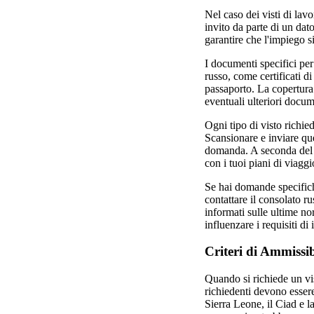
Nel caso dei visti di la
invito da parte di un dat
garantire che l'impiego si
I documenti specifici per
russo, come certificati d
passaporto. La copertura 
eventuali ulteriori docume
Ogni tipo di visto richie
Scansionare e inviare que
domanda. A seconda del vi
con i tuoi piani di viaggi
Se hai domande specifiche
contattare il consolato ru
informati sulle ultime no
influenzare i requisiti di 
Criteri di Ammissi
Quando si richiede un vis
richiedenti devono essere
Sierra Leone, il Ciad e la