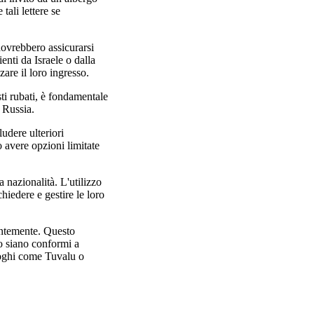
tali lettere se
dovrebbero assicurarsi
enti da Israele o dalla
are il loro ingresso.
sti rubati, è fondamentale
n Russia.
udere ulteriori
o avere opzioni limitate
ua nazionalità. L'utilizzo
hiedere e gestire le loro
entemente. Questo
io siano conformi a
luoghi come Tuvalu o