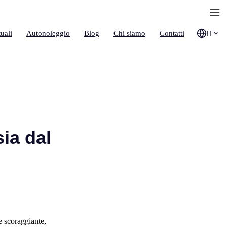
uali
Autonoleggio
Blog
Chi siamo
Contatti
IT
ia dal
e scoraggiante,