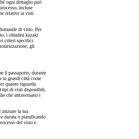
ché ogni dettaglio può
processo, incluse
e relative ai visti
 domande di visto. Per
o, i cittadini kazaki
 criteri specifici.
otarizzazione, gli
me il passaporto, durante
a in grandi città come
 per quanto riguarda
ipi di visti disponibili,
lie che attraversano i
iniziare la tua
ve durata o pianificando
processo del visto e