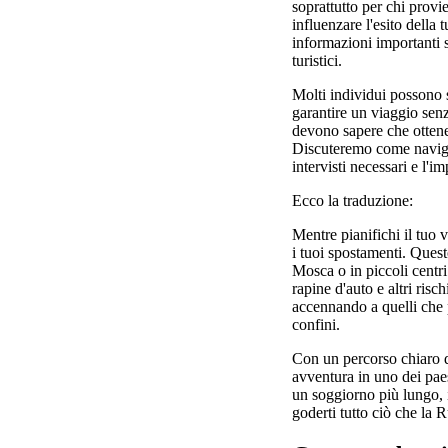
soprattutto per chi prov
influenzare l'esito della
informazioni importanti su
turistici.
Molti individui possono 
garantire un viaggio senz
devono sapere che ottener
Discuteremo come navigar
intervisti necessari e l'
Ecco la traduzione:
Mentre pianifichi il tuo 
i tuoi spostamenti. Quest
Mosca o in piccoli centri
rapine d'auto e altri risc
accennando a quelli che p
confini.
Con un percorso chiaro de
avventura in uno dei pae
un soggiorno più lungo, i
goderti tutto ciò che la R