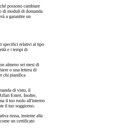
poiché possono cambiare
zzo di moduli di domanda
erà a garantire un
pecifici relativi al tipo
ità e i tempi di
con almeno sei mesi di
iere o una lettera di
r chi pianifica
manda di visto, il
ffari Esteri. Inoltre,
ma il tuo ruolo all'interno
te il tuo soggiorno.
ativa russa, insieme alla
come un certificato