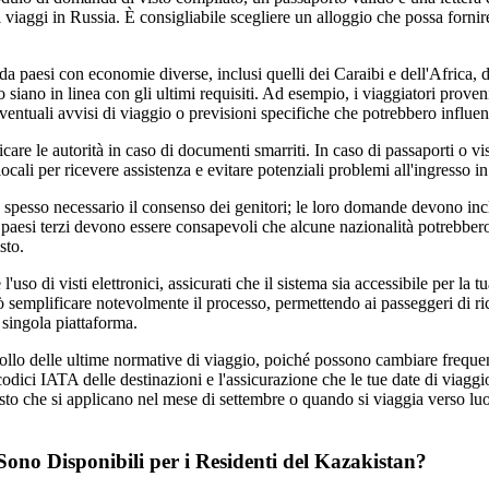
 viaggi in Russia. È consigliabile scegliere un alloggio che possa fornire 
 da paesi con economie diverse, inclusi quelli dei Caraibi e dell'Africa, 
o siano in linea con gli ultimi requisiti. Ad esempio, i viaggiatori proveni
entuali avvisi di viaggio o previsioni specifiche che potrebbero influenz
care le autorità in caso di documenti smarriti. In caso di passaporti o vi
ocali per ricevere assistenza e evitare potenziali problemi all'ingresso i
è spesso necessario il consenso dei genitori; le loro domande devono incl
i paesi terzi devono essere consapevoli che alcune nazionalità potrebber
sto.
'uso di visti elettronici, assicurati che il sistema sia accessibile per la t
 semplificare notevolmente il processo, permettendo ai passeggeri di ric
singola piattaforma.
ollo delle ultime normative di viaggio, poiché possono cambiare frequ
odici IATA delle destinazioni e l'assicurazione che le tue date di viagg
 visto che si applicano nel mese di settembre o quando si viaggia verso 
 Sono Disponibili per i Residenti del Kazakistan?