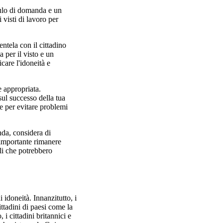
dulo di domanda e un
 visti di lavoro per
ntela con il cittadino
 per il visto e un
care l'idoneità e
e appropriata.
sul successo della tua
e per evitare problemi
nda, considera di
È importante rimanere
ali che potrebbero
 idoneità. Innanzitutto, i
ittadini di paesi come la
 i cittadini britannici e