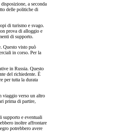
a disposizione, a seconda
to delle politiche di
scopi di turismo e svago.
on prova di alloggio e
menti di supporto.
ze. Questo visto può
rciali in corso. Per la
cative in Russia. Questo
ente del richiedente. È
e per tutta la durata
in viaggio verso un altro
i prima di partire,
di supporto e eventuali
rebbero inoltre affrontare
enegro potrebbero avere