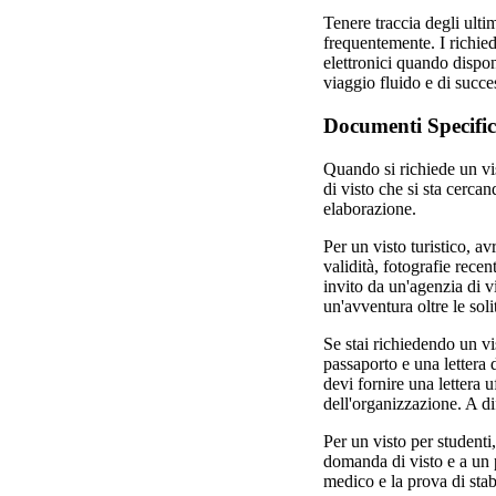
Tenere traccia degli ulti
frequentemente. I richie
elettronici quando dispon
viaggio fluido e di succe
Documenti Specific
Quando si richiede un vis
di visto che si sta cerca
elaborazione.
Per un visto turistico, 
validità, fotografie rece
invito da un'agenzia di v
un'avventura oltre le solit
Se stai richiedendo un vi
passaporto e una lettera d
devi fornire una lettera u
dell'organizzazione. A di
Per un visto per studenti,
domanda di visto e a un 
medico e la prova di stab