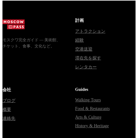
доехать из
расходятся в
Все способы
Москвы
днях, чем
уехать из...
через
Мавзолей
計画
Владими...
от...
アトラクション
モスクワ完全ガイド — 美術館、
経験
チケット、食事、文化など。
空港送迎
滞在先を探す
レンタカー
Guides
会社
Walking Tours
ブログ
Food & Restaurants
概要
Arts & Culture
連絡先
History & Heritage