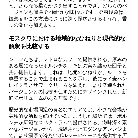
と、さらなる柔らかさを出すことができ、どちらのバ
ージョンも濃厚で distinct な味わいです。発酵現象は、
観察者をこの方法にさらに深く探求させるような、香
りの変化を加えます。
モスクワにおける地域的なひねりと現代的な
解釈を比較する
シェフたちは、レトロなカフェで提供される、厚みの
ある層になったボルシチを、そばの実を詰めた団子と
共に提供します。これは、地元のひねりが、ルーツを
尊重することで生まれることを示し、後にライ麦パン
にイクラとサワークリームを添えた、より洗練された
バージョンとの比較を促すためにデザインされた、新
鮮でボリュームのある前菜です。
歴史的な市場周辺の有名なエリアでは、小さな会場が
実験的な活動を続けている。こうした場所では、ボル
シチが広範なスペクトラムで提供される。滋味深く素
朴なバージョンから、洗練されたモダンなアレンジま
で。より濃厚で冷たいボルシチのベースを提供する店