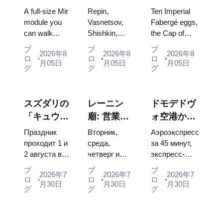
パビリオ
傑作：計画
宝：ファベ
A full-size Mir
Repin,
Ten Imperial
ン：ロシア
を立てる価
ルジェの
module you
Vasnetsov,
Fabergé eggs,
can walk
Shishkin,
the Cap of
最大の宇宙
値のある絵
卵、玉座、
through, the
Vrubel, Serov
Monomakh,
博覧会内部
画
戴冠式の衣
ブ
ブ
ブ
2026年8
2026年8
2026年8
Energia–
and Surikov
the double
ロ
ロ
ロ
装
月05日
月05日
月05日
Buran model,
— the works
throne of two
グ
グ
グ
scorched
that stop
boy tsars and
descent
people, where
the coronation
capsules and
they hang,
dress of
スズダリの
レーニン
ドモデドヴ
120 pieces of
and why
Catherine...
「キュウリ
廟: 営業時
ォ空港から
flight...
booking the...
の日」
間、入場方
モスクワ市
Праздник
Вторник,
Аэроэкспресс
2026：チケ
法、そして
内へ：エア
проходит 1 и
среда,
за 45 минут,
2 августа в
четверг и
экспресс-
ット、日
クレムリン
ポートエク
Музее
суббота с
автобус за
程、モスク
との混同に
スプレス、
ブ
ブ
ブ
2026年7
2026年7
2026年7
деревянного
10:00 до
450 рублей,
ロ
ロ
ロ
ワからのア
ついての主
バス、また
月30日
月30日
月30日
зодчества.
13:00, вход
социальный
グ
グ
グ
クセス方法
な混乱点
は電車
Сколько
бесплатный.
автобус и
стоят
Почему
обычная
билеты, как
источники
электричка.