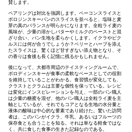
賛します。
ペアリングは対比を強調します。ベーコンスライスと
ボロジンスキーパンのスライスを並べると、塩味と麦
芽の真のバランスが明らかになります。全粒ライ麦の
風味が、少量の溶かしバターやミルクのペーストと混
ざり合い、パン生地を柔らかくします。イクラやピク
ルスには何が合うでしょうか？ベリーとハーブを添え
たスライスは、驚くほど甘すぎない添え物となり、そ
の香りは食後も長く記憶に残るかもしれません。
後になって、大都市周辺のテイスティングルームで、
ボロディンスキーが食事の柔軟なベースとしての役割
を維持していることがわかる。食習慣が変化しても、
クラストとクラムは主要な個性を保っている。レシピ
は変化にインスピレーションを与え、一部のパン職人
は少量の糖蜜を混ぜ、他のパン職人は全粒ライ麦を主
軸としているが、それでもコアとなる生地の水分量と
液体の酸味は中心的な要素であり続けた。驚いた訪問
者は、このパンがイクラ、牛乳、あるいはフルーツの
保存食とも合うことを知る。それは単なる軽食ではな
く、共に食した食事の生きた記録なのである。