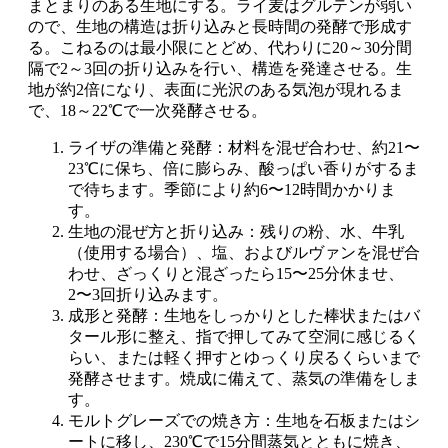
まとまりのある生地にする。ライ麦はグルテンが弱い
ので、生地の構造は折り込みと長時間の発酵で形成す
る。こねるのは最小限にとどめ、代わりに20～30分間
隔で2～3回の折り込みを行い、構造を発達させる。生
地が約2倍になり、表面に光沢のある気泡が現れるま
で、18～22℃で一次発酵させる。
ライザの準備と発酵：材料を混ぜ合わせ、約21〜
23℃に保ち、倍に膨らみ、酸っぱい香りがするま
で待ちます。季節により約6〜12時間かかりま
す。
生地の混ぜ方と折り込み：残りの粉、水、牛乳
（使用する場合）、塩、およびルヴァンを混ぜ合
わせ、ざっくりと混ざったら15〜25分休ませ、
2〜3回折り込みます。
成形と発酵：生地をしっかりとした棒状またはバ
タール形に整え、指で押してみて空洞に感じるく
らい、または軽く押すとゆっくり戻るくらいまで
発酵させます。焼成に備えて、蒸気の準備をしま
す。
モルトグレーズでの焼き方：生地を石板またはシ
ートに移し、230℃で15分間蒸気とともに焼き、