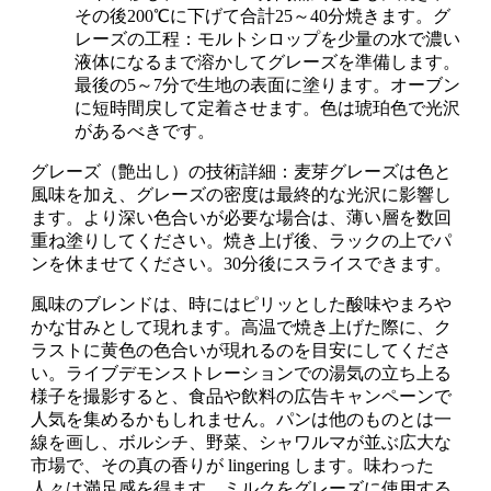
その後200℃に下げて合計25～40分焼きます。グ
レーズの工程：モルトシロップを少量の水で濃い
液体になるまで溶かしてグレーズを準備します。
最後の5～7分で生地の表面に塗ります。オーブン
に短時間戻して定着させます。色は琥珀色で光沢
があるべきです。
グレーズ（艶出し）の技術詳細：麦芽グレーズは色と
風味を加え、グレーズの密度は最終的な光沢に影響し
ます。より深い色合いが必要な場合は、薄い層を数回
重ね塗りしてください。焼き上げ後、ラックの上でパ
ンを休ませてください。30分後にスライスできます。
風味のブレンドは、時にはピリッとした酸味やまろや
かな甘みとして現れます。高温で焼き上げた際に、ク
ラストに黄色の色合いが現れるのを目安にしてくださ
い。ライブデモンストレーションでの湯気の立ち上る
様子を撮影すると、食品や飲料の広告キャンペーンで
人気を集めるかもしれません。パンは他のものとは一
線を画し、ボルシチ、野菜、シャワルマが並ぶ広大な
市場で、その真の香りが lingering します。味わった
人々は満足感を得ます。ミルクをグレーズに使用する