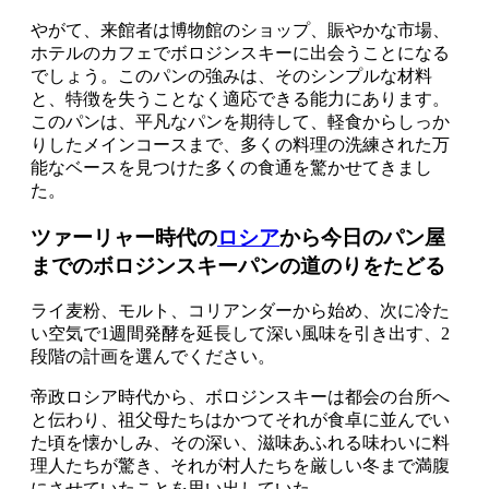
やがて、来館者は博物館のショップ、賑やかな市場、
ホテルのカフェでボロジンスキーに出会うことになる
でしょう。このパンの強みは、そのシンプルな材料
と、特徴を失うことなく適応できる能力にあります。
このパンは、平凡なパンを期待して、軽食からしっか
りしたメインコースまで、多くの料理の洗練された万
能なベースを見つけた多くの食通を驚かせてきまし
た。
ツァーリャー時代の
ロシア
から今日のパン屋
までのボロジンスキーパンの道のりをたどる
ライ麦粉、モルト、コリアンダーから始め、次に冷た
い空気で1週間発酵を延長して深い風味を引き出す、2
段階の計画を選んでください。
帝政ロシア時代から、ボロジンスキーは都会の台所へ
と伝わり、祖父母たちはかつてそれが食卓に並んでい
た頃を懐かしみ、その深い、滋味あふれる味わいに料
理人たちが驚き、それが村人たちを厳しい冬まで満腹
にさせていたことを思い出していた。