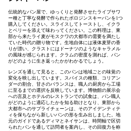
伝統的なパン屋で、ゆっくりと発酵させたライブサワ
ー種と丁寧な発酵で作られたボロジンスキーパンを1つ
購入してください。スライスしてトーストし、イクラ
とベリーを添えて味わってください。この料理は、東
部から来たライ麦がモスクワの大都市の需要を満たし
ていた時代の贈り物です。生地自体には液体麦芽の香
りが漂い、クラストにはドーナツのようなキャラメル
の風味が感じられます。クラムの密度を測れば、パン
がどのように生き返ったかがわかるでしょう。
レンズを通して見ると、このパンは地域ごとの味覚の
変化を映し出しています。スパイスの種類、コリアン
ダーの割合、甘さのバランスは、職人の厨房から工場
に至るまでの選択を反映しています。博物館の展示会
への言及とホテルのレストランでの試食は、パン職人
がどのように適応したかを知る助けとなり、東部から
大都市へのサプライチェーンは、そのアイデンティテ
ィを保ちながら新しいパンの形を生み出しました。地
元のガイドであるディマとネイサンは、時間軸で区切
られたパンを通して訪問者を案内し、その回復力を称