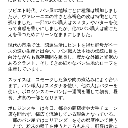
ソビエト時代、パン屋の地域ごとに種類は増加しまし
たが、ヴァレーニエの甘さと赤褐色の皮は特徴として
残りました。一部のパン職人はスメタナやバターを使
って食感を豊かにしましたが、他のパン職人は歯ごた
えを保つためにリーンなままにしました。
現代の市場では、隠遁生活にヒントを得た酵母がペー
スの速い生産と出会い、パン職人は本物の伝統に目を
向けながらも保存期間を延長し、豊かな外観と光沢の
あるクラスト、そしてきめ細かなパン生地のローフを
生産しています。
スライスは、スモークした魚や肉の煮込みによく合い
ます。パン職人はスメタナを使い、他の人はバターを
使い、ボロジンスキーパンは一週間を通して朝食、昼
食、夕食の一部となります。
ボロジンスキーは今日、都会の商店街や大手チェーン
店を問わず、幅広く流通している現象となっている。
一部のパン屋ではコリアンダーをその都度挽いて使う
一方で、粉末の種子を使うところもあり、顧客は舌に