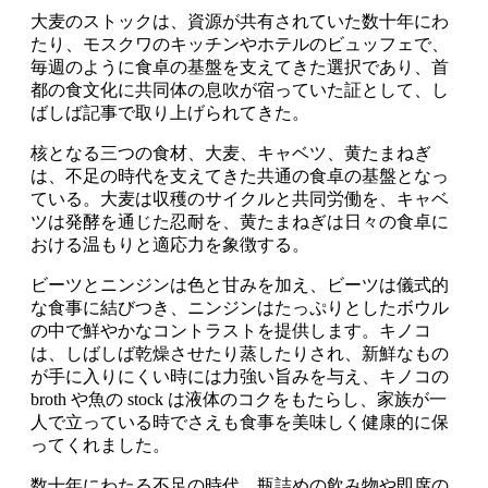
大麦のストックは、資源が共有されていた数十年にわ
たり、モスクワのキッチンやホテルのビュッフェで、
毎週のように食卓の基盤を支えてきた選択であり、首
都の食文化に共同体の息吹が宿っていた証として、し
ばしば記事で取り上げられてきた。
核となる三つの食材、大麦、キャベツ、黄たまねぎ
は、不足の時代を支えてきた共通の食卓の基盤となっ
ている。大麦は収穫のサイクルと共同労働を、キャベ
ツは発酵を通じた忍耐を、黄たまねぎは日々の食卓に
おける温もりと適応力を象徴する。
ビーツとニンジンは色と甘みを加え、ビーツは儀式的
な食事に結びつき、ニンジンはたっぷりとしたボウル
の中で鮮やかなコントラストを提供します。キノコ
は、しばしば乾燥させたり蒸したりされ、新鮮なもの
が手に入りにくい時には力強い旨みを与え、キノコの
broth や魚の stock は液体のコクをもたらし、家族が一
人で立っている時でさえも食事を美味しく健康的に保
ってくれました。
数十年にわたる不足の時代、瓶詰めの飲み物や即席の