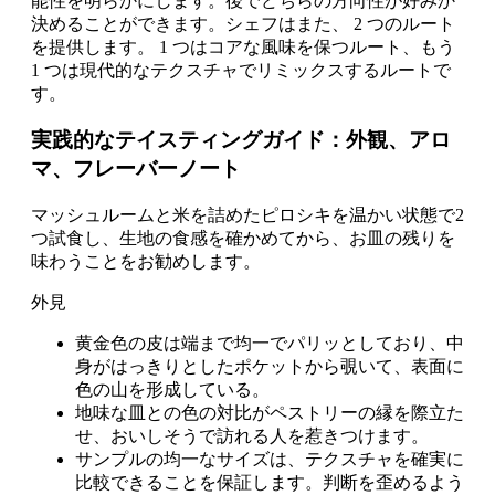
能性を明らかにします。後でどちらの方向性が好みか
決めることができます。シェフはまた、 2 つのルート
を提供します。 1 つはコアな風味を保つルート、もう
1 つは現代的なテクスチャでリミックスするルートで
す。
実践的なテイスティングガイド：外観、アロ
マ、フレーバーノート
マッシュルームと米を詰めたピロシキを温かい状態で2
つ試食し、生地の食感を確かめてから、お皿の残りを
味わうことをお勧めします。
外見
黄金色の皮は端まで均一でパリッとしており、中
身がはっきりとしたポケットから覗いて、表面に
色の山を形成している。
地味な皿との色の対比がペストリーの縁を際立た
せ、おいしそうで訪れる人を惹きつけます。
サンプルの均一なサイズは、テクスチャを確実に
比較できることを保証します。判断を歪めるよう