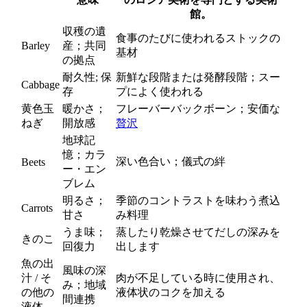
館。
収穫の遺
食事のたびに使われるストックの
Barley
産；共同
基材
の拠点
耐久性; 保
新鮮な段階または発酵段階；スー
Cabbage
存
プによく使われる
黄色玉
暖かさ；
フレーバーバックボーン；安価な
ねぎ
開放感
贅沢
地球記
憶；カラ
深い色合い；儀式の絆
Beets
ー・エン
ブレム
明るさ；
季節のコントラストを味わう煮込
Carrots
甘さ
み料理
うま味；
蒸したり乾燥させてだしの深みを
きのこ
回復力
出します
魚の出
風味の深
汁 / そ
肉が不足している時に使用され、
み；地域
の他の
液体状のコクを加える
間連携
液体