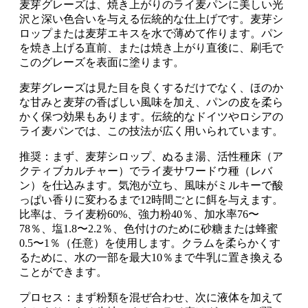
麦芽グレーズは、焼き上がりのライ麦パンに美しい光
沢と深い色合いを与える伝統的な仕上げです。麦芽シ
ロップまたは麦芽エキスを水で薄めて作ります。パン
を焼き上げる直前、または焼き上がり直後に、刷毛で
このグレーズを表面に塗ります。
麦芽グレーズは見た目を良くするだけでなく、ほのか
な甘みと麦芽の香ばしい風味を加え、パンの皮を柔ら
かく保つ効果もあります。伝統的なドイツやロシアの
ライ麦パンでは、この技法が広く用いられています。
推奨：まず、麦芽シロップ、ぬるま湯、活性種床（ア
クティブカルチャー）でライ麦サワードウ種（レバ
ン）を仕込みます。気泡が立ち、風味がミルキーで酸
っぱい香りに変わるまで12時間ごとに餌を与えます。
比率は、ライ麦粉60%、強力粉40％、加水率76〜
78％、塩1.8〜2.2％、色付けのために砂糖または蜂蜜
0.5〜1％（任意）を使用します。クラムを柔らかくす
るために、水の一部を最大10％まで牛乳に置き換える
ことができます。
プロセス：まず粉類を混ぜ合わせ、次に液体を加えて