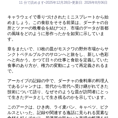
11 分で読めます
•
2025年12月28日
•
更新日: 2026年8月06日
キャラウェイで香りづけされたミニスプレートから始
めましょう。この食欲をそそる前菜は、ダーチャの台
所とツァーの晩餐会を結びつけ、市場のデータが首都
の風味をどのように形作ったかを如実に示していま
す。
章をまたいで、13枚の皿がモスクワの野外市場からサ
ンクトペテルブルクのサロンへと旅をし、新しい色彩
へと向かう。かつて日々の仕事と食欲を定義していた
食事のあり方が、権力の変動によって再定義されるま
で。
アーカイブの記録の中で、ダーチャの食料庫の料理人
であるジャンナは、世代から世代へ受け継がれてきた
技術について語り、なぜそのような皿が訪問者にとっ
て生きたデータとして生き残るのかを示しています。
このアークは、ひき肉、ライ麦パン、キャベツ、ピク
ルスといった、記録や関連する逸話に見られる質素な