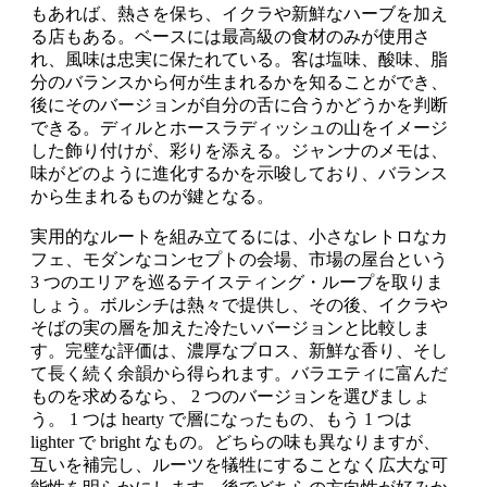
もあれば、熱さを保ち、イクラや新鮮なハーブを加え
る店もある。ベースには最高級の食材のみが使用さ
れ、風味は忠実に保たれている。客は塩味、酸味、脂
分のバランスから何が生まれるかを知ることができ、
後にそのバージョンが自分の舌に合うかどうかを判断
できる。ディルとホースラディッシュの山をイメージ
した飾り付けが、彩りを添える。ジャンナのメモは、
味がどのように進化するかを示唆しており、バランス
から生まれるものが鍵となる。
実用的なルートを組み立てるには、小さなレトロなカ
フェ、モダンなコンセプトの会場、市場の屋台という
3 つのエリアを巡るテイスティング・ループを取りま
しょう。ボルシチは熱々で提供し、その後、イクラや
そばの実の層を加えた冷たいバージョンと比較しま
す。完璧な評価は、濃厚なブロス、新鮮な香り、そし
て長く続く余韻から得られます。バラエティに富んだ
ものを求めるなら、 2 つのバージョンを選びましょ
う。 1 つは hearty で層になったもの、もう 1 つは
lighter で bright なもの。どちらの味も異なりますが、
互いを補完し、ルーツを犠牲にすることなく広大な可