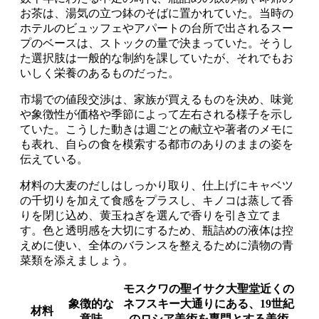
お茶は、湯気の立つ鉢のそばに置かれていた。当時の
ホテルのビュッフェやアパートの台所で出されるスー
プのベースは、ストックの量で決まっていた。そうし
た選択肢は一般的な制約を課していたが、それでもお
いしく栄養のあるものだった。
市場での値段交渉は、家族が買えるものを決め、味覚
や象徴性が価格や季節によって左右される様子を示し
ていた。こうした動きは週ごとの献立や著者のメモに
も表れ、自らの食を模索する都市のありのままの姿を
伝えている。
材料の大麦のだしはしっかり取り、仕上げにキャベツ
の千切りを加えて食感をプラスし、キノコは蒸して香
りを閉じ込め、黄玉ねぎを選んで香りを引き立てま
す。色と透明感を大切にするため、瓶詰めの液体は控
えめに使い、全体のバランスを整えるために漬物の青
菜類を添えましょう。
モスクワの聖イサク大聖堂近くの
象徴的な
ネフスキー大通りにある、19世紀
材料
意味
のロシア美術を専門とする美術