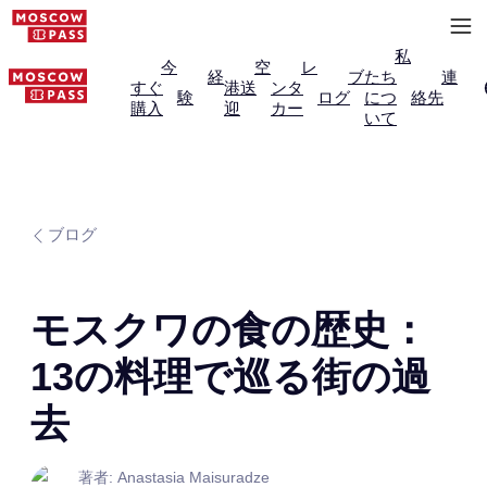
私
今
空
レ
経
ブ
たち
連
すぐ
港送
ンタ
験
ログ
につ
絡先
購入
迎
カー
いて
ブログ
モスクワの食の歴史：
13の料理で巡る街の過
去
著者: Anastasia Maisuradze