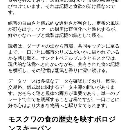
食材を好んでおり、居酒屋の賑わいと市場の帳簿を結
びつけています。それは記憶と食欲の架け橋なので
す。
練習の自由さと儀式的な過剰さが融合し、定番の風味
が顔を出す。ツァーの厨房は官僚化へと進化するが、
鮮やかなハーブと燻製は記憶の錨として残る。
読者は、ダーチャの畑から市場、共同キッチンに至る
まで、一口ごとに都市のリズムがいかに描かれている
かを感じ取る。サンクトペテルブルクとモスクワは、
現代的な味覚へと向かいながら、共有された食の記憶
を横断し、その記憶は蒸気と香りに漂い続ける。
データソースは多様なデータを確認しており、気候、
交易路、儀式暦に関するデータ主導の問いがありま
す。おそらく運と規律の両方が重要であり、単一のプ
レートで全てを網羅することは稀ですが、一口ごとに
好奇心はより大きな物語へと駆り立てられます。
モスクワの食の歴史を映すボロジ
ンスキーパン