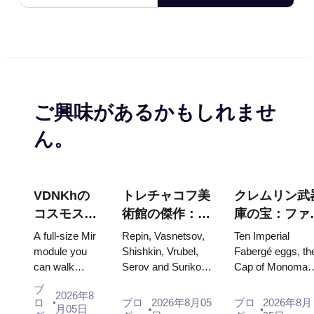
ご興味があるかもしれませ
ん。
VDNKhの
トレチャコフ美
クレムリン武
コスモス・
術館の傑作：計
庫の宝：ファ
パビリオ
画を立てる価値
ルジェの卵、
A full-size Mir
Repin, Vasnetsov,
Ten Imperial
ン：ロシア
のある絵画
座、戴冠式の
module you
Shishkin, Vrubel,
Fabergé eggs, th
can walk
Serov and Surikov
Cap of Monomak
最大の宇宙
装
through, the
— the works that
the double throne
博覧会内部
ブ
2026年8
Energia–
stop people, where
of two boy tsars
ロ
ブロ
2026年8月05
ブロ
2026年8月
月05日
Buran model,
they hang, and why
and the coronatio