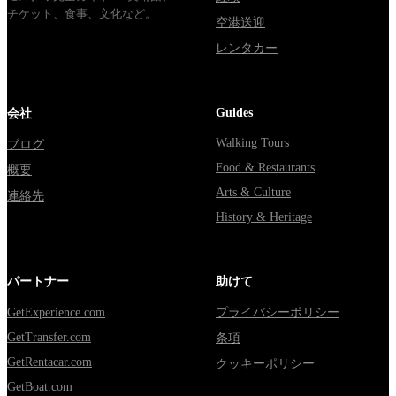
チケット、食事、文化など。
空港送迎
レンタカー
Guides
会社
Walking Tours
ブログ
Food & Restaurants
概要
Arts & Culture
連絡先
History & Heritage
パートナー
助けて
GetExperience.com
プライバシーポリシー
GetTransfer.com
条項
GetRentacar.com
クッキーポリシー
GetBoat.com