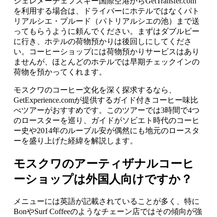
シェレメーチェフスキー国際空港からGetTransfer.com
を利用する場合は、ドライバーにホテルではなくパト
リアルシエ・プルード（パトリアルシエの池）まで送
ってもらうように頼んでください。まずはダブルビー
に行き、ホテルの荷物預かりは後回しにしてくださ
い。コーヒーショップには荷物預かりサービスはあり
ませんが、ほとんどのホテルでは早期チェックインの
荷物を預かってくれます。
モスクワのコーヒー文化を深く探求するなら、
GetExperience.comが提供するガイド付きコーヒー味比
べツアーがおすすめです。このツアーでは3時間で4つ
のロースターを巡り、ガイドがソビエト時代のコーヒ
ー史や2014年のルーブル安が偶然にも地元のロースタ
ーを盛り上げた経緯を解説します。
モスクワのアーティザナルコーヒ
ーショップは外国人向けですか？
メニューには英語が記載されていることが多く、特に
BonやSurf Coffeeのようなチェーン店ではその傾向が強