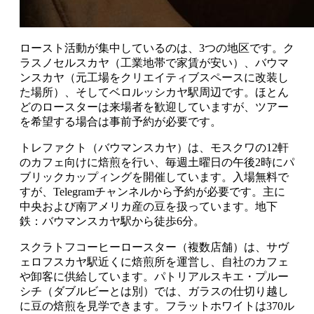
ロースト活動が集中しているのは、3つの地区です。ク
ラスノセルスカヤ（工業地帯で家賃が安い）、バウマ
ンスカヤ（元工場をクリエイティブスペースに改装し
た場所）、そしてベロルッシカヤ駅周辺です。ほとん
どのロースターは来場者を歓迎していますが、ツアー
を希望する場合は事前予約が必要です。
トレファクト（バウマンスカヤ）は、モスクワの12軒
のカフェ向けに焙煎を行い、毎週土曜日の午後2時にパ
ブリックカップィングを開催しています。入場無料で
すが、Telegramチャンネルから予約が必要です。主に
中央および南アメリカ産の豆を扱っています。地下
鉄：バウマンスカヤ駅から徒歩6分。
スクラトフコーヒーロースター（複数店舗）は、サヴ
ェロフスカヤ駅近くに焙煎所を運営し、自社のカフェ
や卸客に供給しています。パトリアルスキエ・プルー
シチ（ダブルビーとは別）では、ガラスの仕切り越し
に豆の焙煎を見学できます。フラットホワイトは370ル