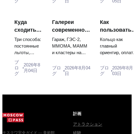
グ
グ
日
グ
05日
scorched
booking the...
dress of
descent
Catherine...
capsules and
Куда
Галереи
Как
120 pieces of
сходить
современного
пользовать
flight...
на
искусства в
метро
Три способа:
Гараж, ГЭС-2,
Кольцо как
искусство
Москве: где
Москвы:
постоянные
ММОМА, МАММ
главный
льготы,
и кластеры на
ориентир, оплат
в Москве
смотреть и
схема,
бесплатные
Курской: цены,
картой или
бесплатно
сколько стоит
оплата,
ブ
2026年8
дни и
часы, метро. Где
«Тройкой»,
ロ
ブロ
2026年8月04
ブロ
2026年8月
пересадки
月04日
площадки со
вход свободный,
указатели по
グ
グ
日
グ
03日
свободным
кому бесплатно
конечным
входом.
всегда и как
станциям и та
Плюс
собр...
самая ловушка,
готовый
когда у одн...
маршрут на
целый день,
計画
за ко...
アトラクション
モスクワ完全ガイド — 美術館、
経験