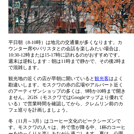
平日朝（8-10時）は地元の交通量が多くなります。カ
ウンター席やバリスタとの会話を楽しみたい場合は、
10:30-12時または15-17時に訪れるのがおすすめです。
週末は逆転します：朝は11時まで静かで、その後2時ま
で混雑します。
観光地の近くの店が早朝に開いていると
観光客
はよく
勘違いします。モスクワの赤の広場やアルバート近く
のアーティザンショップの多くは、9時か10時まで開き
ません。2GIS（モスクワではGoogleマップより優れて
いる）で営業時間を確認してから、クレムリン前のカ
フェ巡りを計画しましょう。
冬（11月～3月）はコーヒー文化のピークシーズンで
す。モスクワの人々は、外で雪が降る中、1杯のコーヒ
ーをゆっくりと楽しみながら過ごします。夏は、公園