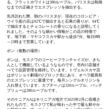
る。フラットホワイトは380ルーブル。バリスタは執拗
なまでの正確さでエスプレッソを抽出する。
先月訪れた際、朝のバリスタが、現在のコロンビア・
ウイラ産の豆は92℃で抽出すると石果の香りが、94℃
で抽出するとチョコレートの香りになると説明してく
れました。そのような細かい情報がこの店の特徴で
す。地下鉄：マヤコフスカヤ駅から徒歩7分。毎日8時
～23時まで営業しています。
ボン（複数の場所）
ボンは、モスクワのコーヒーフランチャイズが、きち
んとして機能しているようなものです。市内15店舗す
べてで品質管理を維持しています。トヴェルスカヤ店
はボリショイ劇場の2ブロック先にあり、オペラ鑑賞前
のエスプレッソに最適です。毎月シングルオリジンを
入れ替えています。カプチーノは320ルーブル、バッチ
ブリューは280ルーブルです。
そのケニアAAはキリニアガ地方で2025年2月に収穫さ
れたもので、モスクワで私が味わった中で最も鮮やか