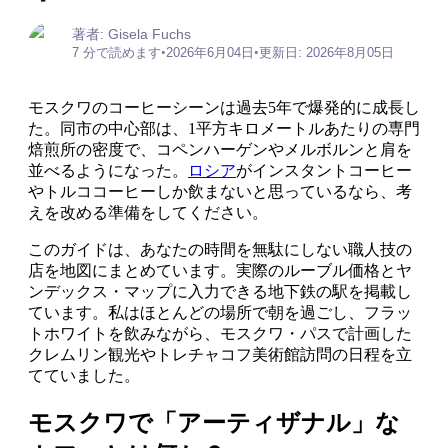
著者: Gisela Fuchs
7 分で読めます
•
2026年6月04日
•
更新日: 2026年8月05日
モスクワのコーヒーシーンは過去5年で爆発的に成長し
た。同市の中心部は、1平方キロメートルあたりの専門
焙煎所の密度で、コペンハーゲンやメルボルンと肩を
並べるようになった。
ロシア
がインスタントコーヒー
やトルココーヒーしか飲まないと思っているなら、考
えを改める準備をしてください。
このガイドは、あなたの時間を無駄にしない職人技の
店を地図にまとめています。実際のルーブル価格とヤ
ンデックス・マップに入力できる地下鉄の駅を掲載し
ています。私はほとんどの場所で朝を過ごし、フラッ
トホワイトを飲みながら、モスクワ・パスで計画した
クレムリン観光やトレチャコフ美術館訪問の日程を立
てていました。
モスクワで「アーティザナル」な