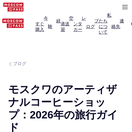
私
今
空
レ
経
ブ
たち
連
すぐ
港送
ンタ
験
ログ
につ
絡先
購入
迎
カー
いて
ブログ
モスクワのアーティザ
ナルコーヒーショッ
プ：2026年の旅行ガイ
ド