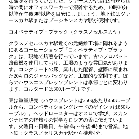
な酸味を持っていました。ツァースカヤ店は9時から10
時の間にオフィスワーカーで混雑するため、10時30分
以降か午後3時以降を目安にしましょう。地下鉄はツァ
ースカヤ駅またはプーシキンスカヤ駅が便利です。
コオペラティブ・ブラック（クラスノセルスカヤ）
クラスノセルスカヤ駅近くの元繊維工場に隠れるよう
にあるコーヒーショップ「コオペラティブ・ブラッ
ク」は、現地で焙煎を行っています。古いプロバット
焙煎機を使用しており、工場のような雰囲気がありま
す。コンクリートの床、露出した配管、壁際に積まれ
た20キロのジャッバッグなど、工業的な空間です。彼
らのハウスエスプレッソブレンドは季節ごとに変わり
ます。コルタードは300ルーブルです。
豆は重量販売（ハウスブレンドは250gあたり450ルーブ
ルから、コンペティショングレードのゲイシャは850ル
ーブル）。ヘッドロースターはオスロで学び、スカン
ジナビアの軽焙りの哲学をロシアの舌に伝えていま
す。火曜日～日曜日、午前9時～午後9時まで営業。地
下鉄：クラスノセリスカヤ駅から徒歩4分。