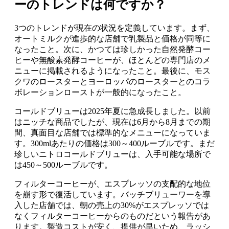
ーのトレンドは何ですか？
3つのトレンドが現在の状況を定義しています。まず、
オートミルクが進歩的な店舗で乳製品と価格が同等に
なったこと。次に、かつては珍しかった自然発酵コー
ヒーや無酸素発酵コーヒーが、ほとんどの専門店のメ
ニューに掲載されるようになったこと。最後に、モス
クワのロースターとヨーロッパのロースターとのコラ
ボレーションローストが一般的になったこと。
コールドブリューは2025年夏に急成長しました。以前
はニッチな商品でしたが、現在は6月から8月までの期
間、真面目な店舗では標準的なメニューになっていま
す。300mlあたりの価格は300～400ルーブルです。まだ
珍しいニトロコールドブリューは、入手可能な場所で
は450～500ルーブルです。
フィルターコーヒーが、エスプレッソの支配的な地位
を崩す形で復活しています。バッチブリューワーを導
入した店舗では、朝の売上の30%がエスプレッソでは
なくフィルターコーヒーからのものだという報告があ
ります。製造コストが安く、提供が早いため、ラッシ