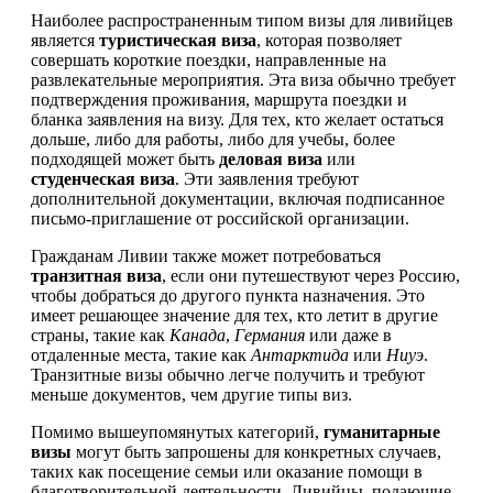
Наиболее распространенным типом визы для ливийцев
является
туристическая виза
, которая позволяет
совершать короткие поездки, направленные на
развлекательные мероприятия. Эта виза обычно требует
подтверждения проживания, маршрута поездки и
бланка заявления на визу. Для тех, кто желает остаться
дольше, либо для работы, либо для учебы, более
подходящей может быть
деловая виза
или
студенческая виза
. Эти заявления требуют
дополнительной документации, включая подписанное
письмо-приглашение от российской организации.
Гражданам Ливии также может потребоваться
транзитная виза
, если они путешествуют через Россию,
чтобы добраться до другого пункта назначения. Это
имеет решающее значение для тех, кто летит в другие
страны, такие как
Канада
,
Германия
или даже в
отдаленные места, такие как
Антарктида
или
Ниуэ
.
Транзитные визы обычно легче получить и требуют
меньше документов, чем другие типы виз.
Помимо вышеупомянутых категорий,
гуманитарные
визы
могут быть запрошены для конкретных случаев,
таких как посещение семьи или оказание помощи в
благотворительной деятельности. Ливийцы, подающие