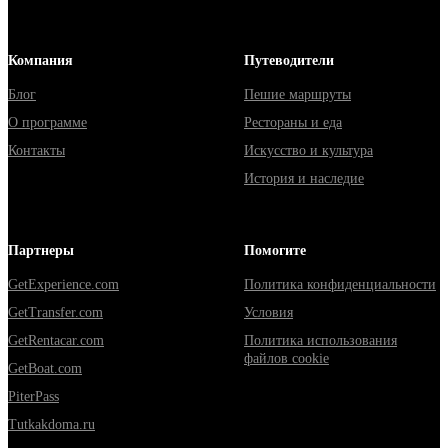
Компания
Путеводители
Блог
Пешие маршруты
О программе
Рестораны и еда
Контакты
Искусство и культура
История и наследие
Партнеры
Помогите
GetExperience.com
Политика конфиденциальности
GetTransfer.com
Условия
GetRentacar.com
Политика использования
файлов cookie
GetBoat.com
PiterPass
Tutkakdoma.ru