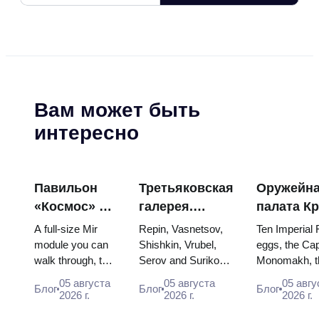
Вам может быть
интересно
Павильон
Третьяковская
Оружейн
«Космос» на
галерея.
палата К
ВДНХ:
Шедевры:
яйца Фаб
A full-size Mir
Repin, Vasnetsov,
Ten Imperial
внутри
картины, ради
троны и
module you can
Shishkin, Vrubel,
eggs, the Cap
walk through, the
Serov and Surikov
Monomakh, t
самой
которых стоит
коронаци
Energia–Buran
— the works that
double throne
большой
строить
одеяния
05 августа
05 августа
05 авгу
Блог
Блог
Блог
model, scorched
stop people, where
boy tsars and
2026 г.
2026 г.
2026 г.
космической
планы
descent capsules
they hang, and why
coronation dr
выставки