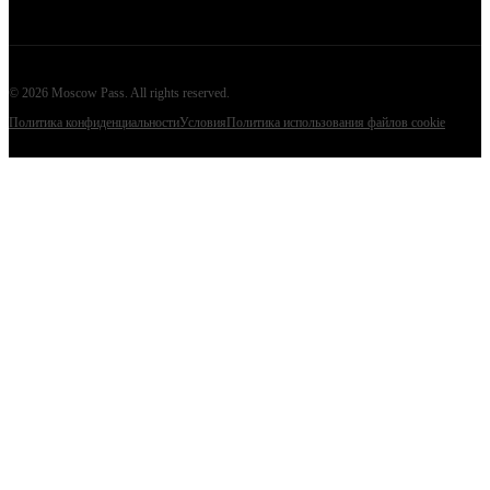
©
2026
Moscow Pass
. All rights reserved.
Политика конфиденциальности
Условия
Политика использования файлов cookie